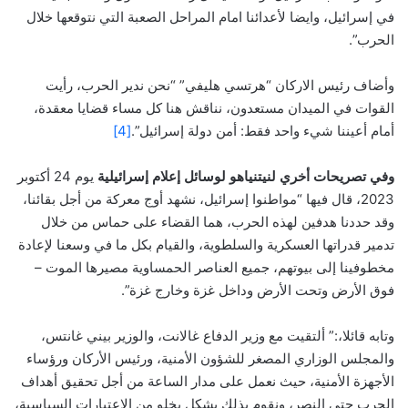
في إسرائيل، وايضا لأعدائنا امام المراحل الصعبة التي نتوقعها خلال
الحرب”.
وأضاف رئيس الاركان “هرتسي هليفي” “نحن ندير الحرب، رأيت
القوات في الميدان مستعدون، نناقش هنا كل مساء قضايا معقدة،
أمام أعيننا شيء واحد فقط: أمن دولة إسرائيل”.
[4]
وفي تصريحات أخري لنيتنياهو لوسائل إعلام إسرائيلية
يوم 24 أكتوبر
2023، قال فيها “مواطنوا إسرائيل، نشهد أوج معركة من أجل بقائنا،
وقد حددنا هدفين لهذه الحرب، هما القضاء على حماس من خلال
تدمير قدراتها العسكرية والسلطوية، والقيام بكل ما في وسعنا لإعادة
مخطوفينا إلى بيوتهم، جميع العناصر الحمساوية مصيرها الموت –
فوق الأرض وتحت الأرض وداخل غزة وخارج غزة”.
وتابه قائلا،:” ألتقيت مع وزير الدفاع غالانت، والوزير بيني غانتس،
والمجلس الوزاري المصغر للشؤون الأمنية، ورئيس الأركان ورؤساء
الأجهزة الأمنية، حيث نعمل على مدار الساعة من أجل تحقيق أهداف
الحرب حتى النصر، ونقوم بذلك بشكل يخلو من الاعتبارات السياسية،