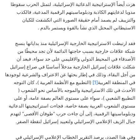
هزت أيضاً الإستراتيجية الدعائية الإسرائيلية، لتمثل الحرب سقوطا
مدويا لدعايتهم الكاذبة ودبلوماسيتهم الرقمية المدعية، فالكذب
والتزييف لم يصمد أمام حقيقة الصورة التي انكشفت للكيان
الاستيطاني المحتل الذي نشأ بالقوة ويستمر بالدم .
فقد ارتبطت الاستراتيجية الخارجية الإسرائيلية منذ بداياتها بنسج
شبكة علاقات خارجية بسبب حاجتها الدائمة لأن تجد محيطًا من
الأصدقاء في المحيط الدولي والاقليمي على حد سواء، فبعد أن
شكلت علاقات إسرائيل الخارجية مدخلاً أساسيًا في صراع إسرائيل
من أجل البقاء، وذلك في إطار بحثها عن الاعتراف والشرعية لوجودها
في المنطقة العربية
[1]
(التطبيع مع الأنظمة العربية )، كان التوجه
الأحدث في تلك الاستراتيجية والموجه بالأساس نحو الشعوب (
التطبيع الشعبي )، سواء على مستوى العالم بصفة عامة، أو على
مستوى الشعوب العربية بصفة خاصة، فجاءت استراتيجيتها الدعائية
ودبلوماسيتها الرقمية، إلى أن جاءت حرب “طوفان الأقصى” لتهدم
جبال الزيف الإعلامي الإسرائيلي ولتعييد إسرائيل لنقطة الصفر.
وفي هذا الصدد، يرصد التقرير الخطاب الإعلامي الإسرائيلي في