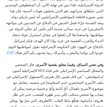
الدولة الإسرائيلية، فإذا تبين في نهاية الأمر، أن المخطوفين الوحيدين
الذين سيُطلق سراحهم، هم الذين يحملون هويات أجنبية، فإن هذا
يعني بصورة قاطعة للمواطنين الإسرائيليين أنه ليس لديكم دولة،
وبعد الصدمة جرّاء فشل الجيش في الدفاع عن المدنيين في مواجهة
(المخربين) في غزة، ستأتي صدمة أكبر بكثير، أي تخلّي الدولة عن
مواطنيها، واستعدادها لأن يُقتلوا في مقابل استمرار جولة سفك
الدماء والحرب العقيمة في غزة، وإذا كان الهدف قيام إسرائيل
بالدفاع عن اليهود، فإن الحكومة الإسرائيلية تقول لمواطنيها اليوم:
عودوا إلى بولندا والمغرب وأميركا، ربما يعتنون بكم أكثر هناك”
[12]
.
وفي نفس السياق،
وفيما يتعلق بقضية الأسرى،
قال الصحفي
والمحلل السياسي الإسرائيلي علي قناة N12 الإسرائيلية أمنون
ابراموفيتش،: “مَن قام بتعيين غال هيرش [المسؤول الإسرائيلي عن
ملف الأسرى المحتجزين لدى المقاومة] في منصبه، يتعامل مع
موضوع الأسرى بإهمال، أيّ أنانية وأيّ نرجسية مرضية يمكن أن
يصاب بها شخص منتخَب لكي يدير ظهره للشعب، حتى في ظل
ظروف مأساوية تقطّع نياط القلب، كالظروف التي نمرّ بها، ويعيّن
شخصاً كهذا؟ يتساءل الناس، مثلاً، لماذا لم يتم تعيين يوسي كوهين