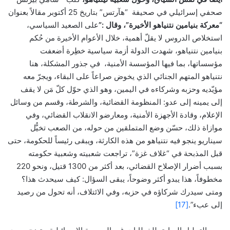
صحفي إسرائيلي في صحيفة “هآرتس” بتاريخ 25 أكتوبر مقالاً بعنوان
“معركة بنيامين نتنياهو الأخيرة”، وقال :”
على الصعيد السياسي،
استخلاص الدروس لا يقلّ أهمية، خلال الأعوام الأخيرة من حُكم
بنيامين نتنياهو، شهدت الدولة أزمة سياسية خطِرة أضعفت
مؤسساتها، بما فيها المؤسسة الأمنية، في جذور المشكلة، هنا
نتنياهو المتهم الجنائي الذي يخوض صراعاً على البقاء، ويجرّ معه
مؤيّديه وحزبه وشركاءه في اليمين، وهو الذي حوّل كلّ مَن لا يقف
إلى يمينه إلى عدو: المنظومة القضائية، والشرطة، وقسم من وسائل
الإعلام، وقادة الأجهزة الأمنية، ومعارضو الانقلاب القضائي، وفي
موازاة ذلك، حسّن وضع المتملقين من حوله، من الصعب تخيُّل
سيناريو ينجو فيه نتنياهو من هذه الكارثة، ويبقى رئيساً للحكومة، حتى
قبل المذبحة في “غلاف غزة”، تراجعت شعبيته وشعبية حكومته
بسبب أضرار الإصلاح القضائي، بعد أكثر من 1300 قتيل، ونحو 220
مخطوفاً، هذا يبدو أكثر وضوحاً، يبقى السؤال: كيف سيحدث هذا؟
ومتى سيدرك شركاؤه في حزبه، وفي الائتلاف، أنه تحول من رصيد
إلى عبء”.
[17]