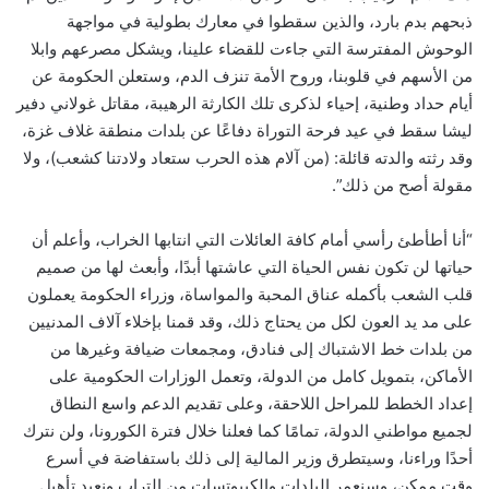
ذبحهم بدم بارد، والذين سقطوا في معارك بطولية في مواجهة
الوحوش المفترسة التي جاءت للقضاء علينا، ويشكل مصرعهم وابلا
من الأسهم في قلوبنا، وروح الأمة تنزف الدم، وستعلن الحكومة عن
أيام حداد وطنية، إحياء لذكرى تلك الكارثة الرهيبة، مقاتل غولاني دفير
ليشا سقط في عيد فرحة التوراة دفاعًا عن بلدات منطقة غلاف غزة،
وقد رثته والدته قائلة: (من آلام هذه الحرب ستعاد ولادتنا كشعب)، ولا
مقولة أصح من ذلك”.
“أنا أطأطئ رأسي أمام كافة العائلات التي انتابها الخراب، وأعلم أن
حياتها لن تكون نفس الحياة التي عاشتها أبدًا، وأبعث لها من صميم
قلب الشعب بأكمله عناق المحبة والمواساة، وزراء الحكومة يعملون
على مد يد العون لكل من يحتاج ذلك، وقد قمنا بإخلاء آلاف المدنيين
من بلدات خط الاشتباك إلى فنادق، ومجمعات ضيافة وغيرها من
الأماكن، بتمويل كامل من الدولة، وتعمل الوزارات الحكومية على
إعداد الخطط للمراحل اللاحقة، وعلى تقديم الدعم واسع النطاق
لجميع مواطني الدولة، تمامًا كما فعلنا خلال فترة الكورونا، ولن نترك
أحدًا وراءنا، وسيتطرق وزير المالية إلى ذلك باستفاضة في أسرع
وقت ممكن، وسنعمر البلدات والكيبوتسات من التراب ونعيد تأهيل