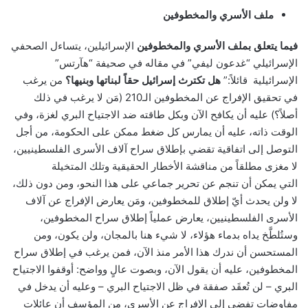
ملف الأسري والمخطوفين
فيما يتعلق بملف الأسري والمخطوفين
الإسرائيلين، يتساءل الصحفي
الإسرائيلي “غدعون ليفي” في مقاله في صحيفة “هآرتس”
الإسرائيلية قائلاً:”
هل تكترث إسرائيل حقاً لبناتها وبنيها؟
من يرغب
في تحقيق الإفراج عن المخطوفين الـ210 (مَن لا يرغب في ذلك
أصلاً؟) عليه أن يكافح الآن وبكل طاقته ضد الاجتياح البري لغزة، وفي
الوقت ذاته، عليه أن يمارس كل ضغط ممكن على الحكومة، من أجل
التوصل إلى اتفاقية تقضي بإطلاق سراح آلاف الأسرى الفلسطينيين،
لا مغزى مطلقاً من مناقشة الأخطار الحقيقية وتلك المتخيلة
التي يمكن أن تنجم عن تحرير جماعي على هذا النحو، ومن دون ذلك،
لا ولن يحدث أيّ إطلاق للمخطوفين، ومَن يعارض الإفراج عن آلاف
الأسرى الفلسطينيين، يعارض عملياً إطلاق سراح المخطوفين،
وستُلطَّخ يداه بدماء هؤلاء، لا شيء هنا بالمجان، ولن يكون، ومن
المستحسن أن ندرك هذا الأمر منذ الآن، فمن يرغب في إطلاق سراح
المخطوفين، عليه أن يقول الآن، وبصوت عالٍ وواضح: أوقفوا الاجتياح
البري – لن تُعقَد صفقة في ظل الاجتياح البري – وعليه أن يدخل في
مفاوضات تفضي إلى الإفراج عن الأسرى، من المؤسف أن عائلات