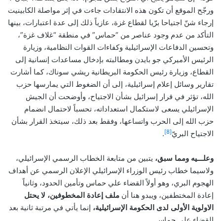
ورجّح الموقع أن تكون هذه الانتقادات جاءت في إثر مواصلة الكابينيت
إرجاء شنّ اجتياحا برّيا لقطاع غزة، عازياً ذلك إلى عدة اعتبارات، بينها
التأكد من عدم وجود عناصر من “حماس” في منطقة “غلاف غزة”،
وتحسين الدفاعات الإسرائيلية وكفاءات القوات النظامية، وزيارة
الرئيس الأميركي جو بايدن ومطالبته بإدخال مساعدات إنسانية إلى
القطاع، وزيارة رئيس الحكومة البريطانية ريشي سوناك، كما أشارت
تقارير وسائل إعلام إسرائيلية، إلى أن الضغوط التي يمارسها حزب
الله، تؤثر في قرار إسرائيل بشأن الاجتياح، وأوضحت أن الجيش
الإسرائيلي يسعى لاستكمال استعداداته، تحسباً لاحتمال انضمام
حزب الله إلى الحرب واتساعها، وفقط بعد ذلك، سيتخذ القرار بشأن
[8]
الاجتياح البريّ
.
وعلـــيه ومما سبق،
يتبين من متابعة الخطاب الرسمي الإسرائيلي،
ولاسيما خطاب رئيس الوزراء الإسرائيلي الإعلان الرسمي عن أهداف
الهجوم البري، وهو أولاً القضاء علي حماس وتأمين الحدود، وثانياً
إعادة المختطفين، ويبدو هنا أن
ملف إعادة المخطوفين، لا يحتل
الاولوية الأولى لدى الحكومة الإسرائيلية،
إنما يأتي في مرتبة ثانية بعد
القضاء علي حماس.