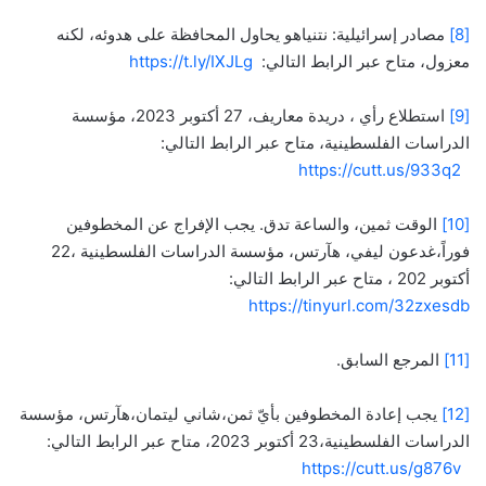
[8]
مصادر إسرائيلية: نتنياهو يحاول المحافظة على هدوئه، لكنه
معزول، متاح عبر الرابط التالي:
https://t.ly/IXJLg
[9]
استطلاع رأي ، دريدة معاريف، 27 أكتوبر 2023، مؤسسة
الدراسات الفلسطينية، متاح عبر الرابط التالي:
https://cutt.us/933q2
[10]
الوقت ثمين، والساعة تدق. يجب الإفراج عن المخطوفين
فوراً،غدعون ليفي، هآرتس، مؤسسة الدراسات الفلسطينية ،22
أكتوبر 202 ، متاح عبر الرابط التالي:
https://tinyurl.com/32zxesdb
[11]
المرجع السابق.
[12]
يجب إعادة المخطوفين بأيّ ثمن،شاني ليتمان،هآرتس، مؤسسة
الدراسات الفلسطينية،23 أكتوبر 2023، متاح عبر الرابط التالي:
https://cutt.us/g876v