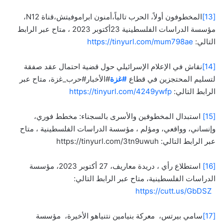
[13]
المخطوفون أولاً، الحرب تالياً،أمنون ابراموفيتش،قناة N12،
مؤسسة الدراسات الفلسطينية 23أكتوبر 2023 ، متاح عبر الرابط
التالي:
https://tinyurl.com/mum798ae
[14]
نقاش في الإعلام الإسرائيلي حول قضية احتمال عقد صفقة
لتسليم المحتجزين في قطاع
#
غزة
#الأخبار#حرب_غزة، متاح عبر
الرابط التالي:
https://tinyurl.com/4249ywfp
[15]
استبدال المخطوفين والأسرى بالسجناء: مخطط فوري،
وإنساني، وواقعي، ومؤلم ، مؤسسة الدراسات الفلسطينية ، متاح
عبر الرابط التالي: https://tinyurl.com/3tn9uwuh
[16]
استطلاع رأي ، دريدة معاريف، 27 أكتوبر 2023، مؤسسة
الدراسات الفلسطينية، متاح عبر الرابط التالي:
https://cutt.us/GbDSZ
[17]
سامي بيرتس، معركة بنيامين نتنياهو الأخيرة، مؤسسة