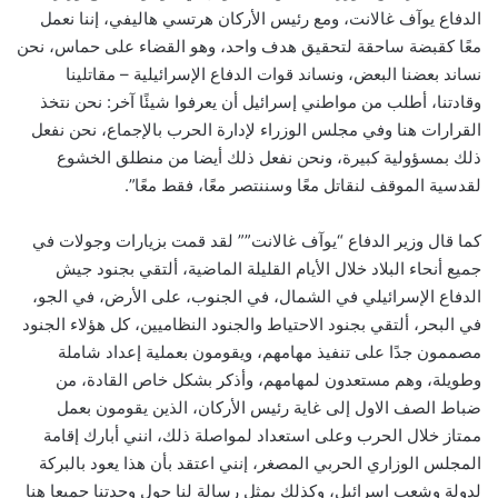
الدفاع يوآف غالانت، ومع رئيس الأركان هرتسي هاليفي، إننا نعمل
معًا كقبضة ساحقة لتحقيق هدف واحد، وهو القضاء على حماس، نحن
نساند بعضنا البعض، ونساند قوات الدفاع الإسرائيلية – مقاتلينا
وقادتنا، أطلب من مواطني إسرائيل أن يعرفوا شيئًا آخر: نحن نتخذ
القرارات هنا وفي مجلس الوزراء لإدارة الحرب بالإجماع، نحن نفعل
ذلك بمسؤولية كبيرة، ونحن نفعل ذلك أيضا من منطلق الخشوع
لقدسية الموقف لنقاتل معًا وسننتصر معًا، فقط معًا”.
كما قال وزير الدفاع “يوآف غالانت”” لقد قمت بزيارات وجولات في
جميع أنحاء البلاد خلال الأيام القليلة الماضية، ألتقي بجنود جيش
الدفاع الإسرائيلي في الشمال، في الجنوب، على الأرض، في الجو،
في البحر، ألتقي بجنود الاحتياط والجنود النظاميين، كل هؤلاء الجنود
مصممون جدًا على تنفيذ مهامهم، ويقومون بعملية إعداد شاملة
وطويلة، وهم مستعدون لمهامهم، وأذكر بشكل خاص القادة، من
ضباط الصف الاول إلى غاية رئيس الأركان، الذين يقومون بعمل
ممتاز خلال الحرب وعلى استعداد لمواصلة ذلك، انني أبارك إقامة
المجلس الوزاري الحربي المصغر، إنني اعتقد بأن هذا يعود بالبركة
لدولة وشعب اسرائيل، وكذلك يمثل رسالة لنا حول وحدتنا جميعا هنا