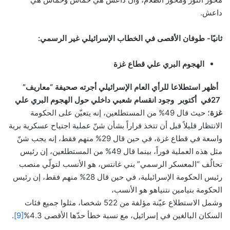
داعش.
ثانيًا- طوفان الأقصى في الخطاب الإسرائيلي
غير الرسمي:
الهجوم البري علي قطاع غزة
أ
ظهر استطلاعا للرأي العام الإسرائيلي أجرته صحيفة “معاريف”
27في أكتوبر وجود انقسام شعبي داخلي حول الهجوم البري علي
غزة
؛ حيث قال 49% من المستطلعين، إنه يتعيّن على الحكومة
الانتظار قليلاً قبل أن تتخذ قراراً بشأن شنّ عملية اجتياح عسكرية برية
واسعة في قطاع غزة، في حين قال 29% منهم فقط، إنه يجب شنّ
مثل هذه العملية فوراً، بينما قال 49% من المستطلعين، إن رئيس
تحالُف “المعسكر الرسمي” بني غانتس، هو الأنسب لتولّي منصب
رئيس الحكومة الإسرائيلية، في حين قال 28% منهم فقط، إن رئيس
الحكومة بنيامين نتنياهو هو الأنسب،
وشمل الاستطلاع عيّنة مؤلفة من 522 شخصا، مثلوا جميع فئات
السكان البالغين في إسرائيل، مع نسبة خطأ حدّها الأقصى 4.3%
[9]
.