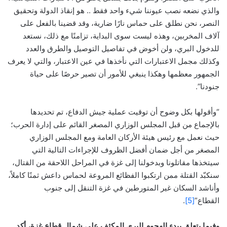
والذي نضعه نصب عيوننا شيء واحد فقط .. هو إنقاذ الدولة وتحقيق
النصر، نحن نطلق على حماس نارًا ضارية، وقد قضينا بالفعل على
آلاف المخربين، وهذه ليست سوى البداية، تزامنًا مع ذلك، نستعد
للدخول البري، ولن أخوض في تفاصيل التوصيل والطرق والعدد
وكذلك مجمل الاعتبارات التي نأخذها في عين الاعتبار، والتي لا يعرف
الجمهور معظمها وهكذا ينبغي للأمور أن تصير حرصًا على حياة
جنودنا”.
“وأقولها بكل وضوح أن توقيت عملية جيش الدفاع، تم تحديدها
بالإجماع من قبل المجلس الوزاري المصغر القائم على إدارة الحرب؛
حيث نعمل مع رئيس هيئة الأركان العامة ومع المجلس الوزاري
المصغر من أجل ضمان أفضل الظروف للإجراءات التالية التي
سيتخذها مقاتلونا وبدخولنا إلى غزة في المراحل اللاحقة من القتال،
سنكبّد القتلة ممن ارتكبوا الفظائع المروعة لحماس داعش ثمنًا كاملاً،
وأناشد السكان غير المتورطين في غزة التنقل إلى جنوب
القطاع”
[5]
.
وفيما يتعلق ببدء الهجوم البري المكثف علي شمال قطاع غزة، أكد