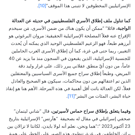
الإسرائيليين المخطوفين لا تتبنى هذا الموقف”
[10]
.
كما تناول ملف إطلاق الأسري الفلسطينيين في حديثه عن العدالة
الواجبة،
قائلا” “ممكن أن يكون هناك من ضمن الأسرى، مَن سيخدم
الإفراج عنه فعلاً المصلحة الإسرائيلية الحقيقية: مروان البرغوثي هو
أبرزهم طبعاً، فهو الزعيم الفلسطيني الوحيد الذي يمكنه أن يُحدث
التغيير، ربما حتى في غزة، كما أن إطلاق الأسرى العرب الحاملين
للجنسية الإسرائيلية، الذين يقبعون في السجون منذ ما يزيد عن 40
عاماً، من دون أيّ منطق عقلاني يبرر ذلك، على غرار وليد دقة
المريض، وطبعاً إطلاق سراح جميع الأسرى السياسيين والمعتقلين
الذين تم اعتقالهم من دون محاكمات، سيكون هو الصحيح والعادل
فعلاً، لكن العدالة باتت أقل أهمية في هذه المرحلة. الأهم هنا هو إنقاذ
حياة البشر، المئات من البشر”
[11]
.
وفيما يتعلق بإطلاق سراح حماس لأسيرتين،
قال “شاني ليتمان”
صحفي إسرائيلي في مقال له بصحيفة “هآرتس” الإسرائيلية بتاريخ
23 أكتوبر2023 “:”هما ونحن، نعلم أنه لولا بايدن، لكانتا لا تزالان بين
براثن الخاطفين في غزة، تنطوي هذه الصور على الخطر على هوية