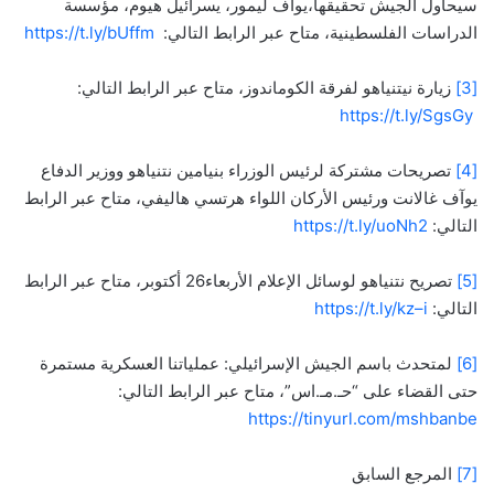
سيحاول الجيش تحقيقها،يواف ليمور، يسرائيل هيوم، مؤسسة
الدراسات الفلسطينية، متاح عبر الرابط التالي:
https://t.ly/bUffm
[3]
زيارة نيتنياهو لفرقة الكوماندوز، متاح عبر الرابط التالي:
https://t.ly/SgsGy
[4]
تصريحات مشتركة لرئيس الوزراء بنيامين نتنياهو ووزير الدفاع
يوآف غالانت ورئيس الأركان اللواء هرتسي هاليفي، متاح عبر الرابط
التالي:
https://t.ly/uoNh2
[5]
تصريح نتنياهو لوسائل الإعلام الأربعاء26 أكتوبر، متاح عبر الرابط
التالي:
https://t.ly/kz–i
[6]
لمتحدث باسم الجيش الإسرائيلي: عملياتنا العسكرية مستمرة
حتى القضاء على “حـ.مـ.اس”، متاح عبر الرابط التالي:
https://tinyurl.com/mshbanbe
[7]
المرجع السابق