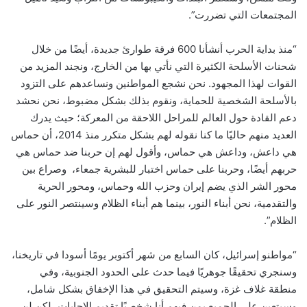
المجتمعات التي تضررت”.
“منذ بداية الحرب أنشأنا 600 فرقة طوارئ جديدة، أيضًا من خلال
شحنات الأسلحة الكثيرة التي نأتي بها من الخارج، ونجند المزيد من
القوات لهذا المجهود. نحن نشجع المواطنين ونساعدهم على التزود
بالأسلحة الشخصية للحماية، ونقوم بذلك بشكل مضبوط، نحن نحشد
دعم القادة حول العالم للمراحل اللاحقة من المعركة؛ حيث يدرك
العديد منهم حاليًا ما كنا نقوله لهم بشكل متكرر منذ 2014، أن حماس
هي داعش، وداعش هي حماس، وأقول لهم إن حربنا ضد حماس هي
حربهم أيضًا، وحربنا على حماس اختبار للبشرية جمعاء، وصراع بين
محور الشر الذي يضم إيران وحزب الله وحماس، ومحور الحرية
والتقدمية، نحن أبناء النور، بينما هم أبناء الظلام وسينتصر النور على
الظلام”.
“مواطنو إسرائيل، كان السابع من شهر أكتوبر يومًا أسودا في تاريخنا،
وسنجري تحقيقًا جوهريًا فيما حدث على الحدود الجنوبية، وفي
منطقة غلاف غزة، وسيتم التحقيق في هذا الإخفاق بشكل شامل،
وسيتعين على الجميع بمن فيهم أنا شخصيًا تقديم الإجابات، لكن لن