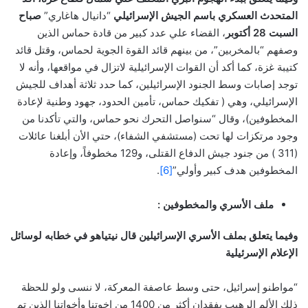
المتحدث العسكري باسم الجيش الإسرائيلي
“دانيال هاغاري”
صباح
السبت 28 أكتوبر
، القضاء علي عدد كبير من قادة حماس الذين
وصفهم “بالمخربين”، من بينهم قائد القوة الجوية لحماس، وقتل قائد
كتيبة غزة، كما أكد أن القوات الإسرائيلية لاتزال في مواقعها، وأنه لا
توجد إصابات وسط الجنود الإسرائيلين، كما حدد ثلاثة أهداف للجيش
الإسرائيلي، وهي ( تفكيك حماس، تأمين الحدود، جهود وطنية لإعادة
المخطوفين)، وقال “سنواصل التحرك نحو حماس، والتي تأكدنا من
وجود مرتكزات لها تحت (مستشفي الشفاء)، حتي الأن أبلغنا عائلات
(311 ) من جنود جيش الدفاع القتلى، و129 مخطوفاً، وإعادة
المخطوفين هدف كبير وأولي”
[6]
.
ملف الأسري والمخطوفين :
وفيما يتعلق بملف الأسري الإسرائيلين قال نيتياهو في خطابه لوسائل
الإعلام الإسرئيلية
“مواطنو إسرائيل، حتى وسط عاصفة المعركة، لا ننسى ولو للحظة
ذلك الألم الرهيب بفقدان أكثر من 1400 من إخوتنا وأخواتنا الذين تم