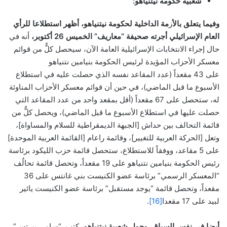
شعبية حكومة نيتنياهو:
وفيما يتعلق بالأ
ز
مة الداخلية لحكومة نيتنياهو، أ
ظهر استطلاعا للرأي
العام الإسرائيلي أجرته صحيفة “معاريف” الخميس 26 أكتوبر،
أنه في
حال إجراء الانتخابات الإسرائيلية العامة الآن، سيحصل كلٌّ من قوائم
معسكر الأحزاب المؤيدة لرئيس الحكومة بنيامين نتنياهو
على 43 مقعداً (عدد المقاعد نفسه الذي حصلت عليه في استطلاع
الأسبوع ما قبل الماضي)، في حين أن قوائم معسكر الأحزاب المناوئة
له، ستحصل على 67 مقعداً (أقل بمقعد واحد من عدد المقاعد التي
حصلت عليها في استطلاع الأسبوع ما قبل الماضي)، ويحصل كلٌّ من
قائمة التحالف بين حداش [الجبهة الديمقراطية للسلام والمساواة]،
وتعل [الحركة العربية للتغيير]، وقائمة راعام [القائمة العربية الموحدة]
على 5 مقاعد، ووفقاً للاستطلاع، ستحصل قائمة حزب الليكود برئاسة
رئيس الحكومة بنيامين نتنياهو على 19 مقعداً، وتحصل قائمة تحالُف
“المعسكر الرسمي” برئاسة عضو الكنيست بني غانتس على 36
مقعداً، وتحصل قائمة “يوجد مستقبل” برئاسة عضو الكنيست يائير
لبيد على 17 مقعدا
[16]
.
أيضا في نفس السياق، وحول شعبية نيتنياهو،
كتب “سامي بيرتس”