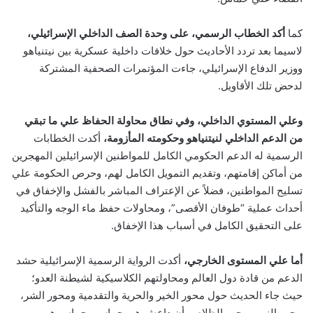
كما
أكد الخطاب الرسمي، على وحدة الصف الداخلي الإسرائيلي،
لاسيما بعد تردد الأحاديث حول خلافات داخلية عسكرية بين نيتنياهو
ووزير الدفاع الإسرائيلي، جاءت المؤتمرات الصحفية المشتركة
لدحض تلك الأقاويل.
وعلي المستوي الداخلي، وفي نطاق محاولة الحفاظ علي ما تبقي
من الدعم الداخلي لنيتنياهو وحكومته المأزومة،
أكدت الخطابات
الرسمية له الدعم الحكومي الكامل للمواطنين الإسرائيلين المهجرين
من أماكن إقامتهم، وتقديم التمويل الكامل لهم، وحرص الحكومة علي
تسليح المواطنين، فضلاً عن الإعتراف المباشر بالفشل والإخفاق في
أحداث عملية “طوفان الأقصى”، ومحاولات حفظ ماء الوجه والتأكيد
على التحقيق الكامل في أسباب هذا الإخفاق.
أما علي المستوى الخارجي،
أكدت الرواية الرسمية الإسرائيلية حشد
الدعم من قادة دول العالم ومحاولتهم الكلاسيكية لشيطنة العدو؛
حيث جاء الحديث حول محور الخير والحرية والتقدمية ومحور الشر،
محور النور ومحور الظلام، وأن داعش هي حماس وحماس هي