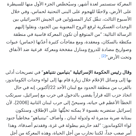
المعركة ستستمر لعدة أشهر، وسيُخصَّص الجزء الأول منها للسيطرة
على الأرض، ولاحقًا للهجوم على البنى التحتية لحماس، وفي خلال
الأسبوع الثالث، تنقّل كبار المسؤولين في الجيش الاسرائيلي بين
الوحدات العسكرية لرفع الروح المعنوية بين الجنود، ونقلوا إليهم
الرسالة التالية: “من المتوقع أن تكون المعركة قاسية في منطقة
مكتظة بالسكان، ومعقدة، ومع مفاجآت كثيرة أعدّتها (حماس) عبوات
وصواريخ مضادة للدروع ومنازل مفخخة ومعركة فرعية ضد الأنفاق
[2]
وتحت الأرض”
.
وقال رئيس الحكومة الإسرائيلية “بنيامين نتنياهو
” في تصريحات أدلى
بها إلى وسائل الإعلام خلال زيارة قام بها إلى لواء وحدات الكوماندوز،
بالقرب من منطقة الحدود مع لبنان الأحد 22/أكتوبر، إنه في حال
اتخاذ حزب الله قراراً يقضي بالدخول في حرب مع إسرائيل، سيرتكب
الخطأ الأعظم في حياته، وسيحنّ إلى حرب لبنان الثانية [2006]، لأن
إسرائيل ستضربه بقسوة لا يمكنه تخيُّلها على الإطلاق، وستكون
بمثابة ضربة مدمرة له ولدولة لبنان ، وأضاف “نيتنياهو” مخاطباً جنود
لواء الكوماندوز: “لقد حاربتم ببطولة في غزة، وفقدتم أصدقاء، وهذا
أمر صعب جداً، لكننا نحارب من أجل الحياة، وهذه المعركة من أجل