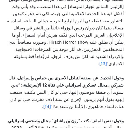
[الرئيس السابق لجهاز الموساد] في هذا المنصب، وقد يأتي وقت
أفصّل فيه هنا الخدعة الإعلامية التي جرت، لكي تتم دعوة كوهين
للتشاور معه فقط، في اليوم الرابع للحرب، حوالي الساعة السادسة
مساءً، بينما كان ديوان رئيس الوزراء خائفاً من النشر في وسائل
الإعلام،إن العرض المرعب الذي قدّمه هيرش أمام السفراء، أو ما
يمكن أن نطلق عليه Hirsch Horror show، وصورته مصافحاً أيدي
المختطفتين المحرّرتين، قد أثار موجة من الصرخات الاحتجاجية
والازدراء الشديد له، لكن مَن يعرف الرجل، لم يُفاجأ قط بسلوكه
الانتهازي”
[13]
.
وحول الحديث عن صفقة لتبادل الاسرى بين حماس وإسرائيل،
قال
شيركي _محلل عسكري اسرائيلي علي قناة 12 الإسرئيلية،:
“نحن
سنؤيد أي صفقة تتوصلون إليها، حتي لو كان الثمن مكلف، سمعت
إيهود يقول أنهم يريدون الإفراج عن ستة الاف مخرب، حتي لو كان
هناك انتقاد جماهيري، إلا أننا لن ننتقد هذا”
[14]
.
وحول نفس الملف، كتب “
رون بن ياشاي” محلل وصحفي إسرائيلي
مقال رأي في صحيفة “يديعوت أحرونوت” بتاريخ 24 أكتوبر 2023،