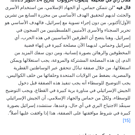
قال فيه “
لن تتمكن حماس، أو الجهاد الإسلامي، من استخدام الأسرى
والجثث لديهم لتحقيق الهدف الأساسي من مجزرة السابع من تشرين
الأول/أكتوبر، من دون إجراء تسوية مع إسرائيل، فالهدف الأساسي هو
تحرير السجناء والأسرى الأمنيين الفلسطينيين من السجون في
إسرائيل، وهنا يتضح أن الطرفين الأساسيين في هذه الحرب، أي
إسرائيل وحماس، لديهما الآن مصلحة كبيرة في إنهاء قضية
المخطوفين والرهائن بصورة إنسانية، ومن دون سفك المزيد من
الدم، إن هذه المصلحة المشتركة والمروعة، يجب استغلالها ويمكن
استغلالها، من خلال صفقة تبادُل تتحقق عبر الوساطتين القطرية
والمصرية، بضغط من الولايات المتحدة وحلفائها من خلف الكواليس،
يجب التوضيح للوسطاء أنه يجب تنفيذ هذه الصفقة قبل دخول
الجيش الإسرائيلي في مناورة برية كبيرة في القطاع، ويجب التوضيح
للوسطاء، ولكلّ من حماس والجهاد الإسلامي، أن الجيش الإسرائيلي
سينفّذ الاجتياح البري في أي حال، وعندها، ستتشدد إسرائيل بصورة
كبيرة في شروط موافقتها على الصفقة، هذا إذا وافقت عليها أصلاً”.
[15]