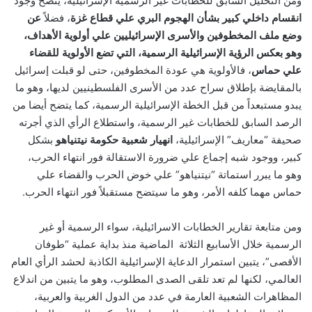
ومن التحليل السابق للخطابات غير الرسمية الإسرائيلية، يتضح وجود
انقسام داخلي كبير بشأن الهجوم البري علي قطاع
غزة
، فضلاً
عن
وضع ملف المخطوفين والأسرى الإسرائيليين علي أولوية الأهداف،
وهو بعكس الرؤية الإسرائيلية الرسمية، التي تضع الأولوية للقضاء
علي حماس
، فالأولوية هي عودة المخطوفين، حتى لو قبلت إسرائيل
بالمقايضة بإطلاق سراح عدد من الأسرى الفلسطينيين لديها، وهو ما
يبدو مستبعداً من قبل الخطة الإسرائيلية الرسمية، كما يتضح أيضا من
الرصد السابق للخطابات غير الرسمية، واستطلاع الرأي الذي أجرته
صحيفة “معاريف” الإسرائيلية،
انهيار شعبية حكومة نيتنياهو
بشكل
كبير، ووجود شبه إجماع علي ضرورة الاستقالة فور انتهاء الحرب،
وهو ما يبرر استماتة “نيتنياهو” علي خوض الحرب والقضاء علي
حماس مهما كلفه الأمر، وهو ما سيتضح مستقبلاً فور انتهاء الحرب.
ومن متابعة تقارير الخطابات الاسرائيلية، سواء الرسمية أو غير
الرسمية خلال الأسابيع الثلاثة الماضية منذ بداية عملية “طوفان
الأقصى”، يتبين استمرار الدعاية الإسرائيلية الكاذبة لحشد الرأي العام
العالمي، لكنها لم تعد تلقى الصدى المطلوب، وهو ما يتبين من اندلاع
المظاهرات الشعبية العارمة في عدد من الدول الغربية والعربية،