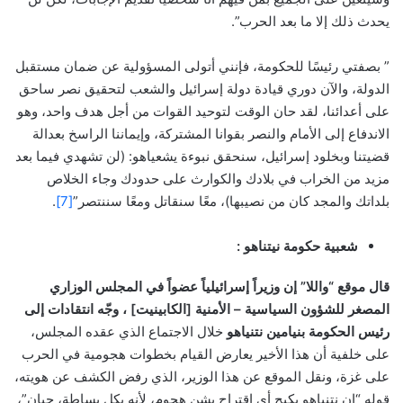
يحدث ذلك إلا ما بعد الحرب”.
” بصفتي رئيسًا للحكومة، فإنني أتولى المسؤولية عن ضمان مستقبل
الدولة، والآن دوري قيادة دولة إسرائيل والشعب لتحقيق نصر ساحق
على أعدائنا، لقد حان الوقت لتوحيد القوات من أجل هدف واحد، وهو
الاندفاع إلى الأمام والنصر بقوانا المشتركة، وإيماننا الراسخ بعدالة
قضيتنا وبخلود إسرائيل، سنحقق نبوءة يشعياهو: (لن تشهدي فيما بعد
مزيد من الخراب في بلادك والكوارث على حدودك وجاء الخلاص
بلداتك والمجد كان من نصيبها)، معًا سنقاتل ومعًا سننتصر”
[7]
.
شعبية حكومة نيتناهو :
قال موقع “واللا” إن وزيراً إسرائيلياً عضواً في المجلس الوزاري
المصغر للشؤون السياسية – الأمنية [الكابينيت] ، وجّه انتقادات إلى
رئيس الحكومة بنيامين نتنياهو
خلال الاجتماع الذي عقده المجلس،
على خلفية أن هذا الأخير يعارض القيام بخطوات هجومية في الحرب
على غزة، ونقل الموقع عن هذا الوزير، الذي رفض الكشف عن هويته،
قوله “إن نتنياهو يكبح أي اقتراح بشن هجوم، لأنه بكل بساطة، جبان”،