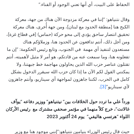
الحفاظ على البيت، أي أنها تعني الوجود أو الفناء.”
وقال نتنياهو: “إننا في معركة مزدوجة الآن هناك من جهة، معركة
الكبح هنا [منطقة الحدود مع لبنان]، ومن جهة أُخرى، هناك معركة
تحقيق انتصار ساحق يؤدي إلى محو حركة (حماس) [في قطاع غزة]،
ومن أجل ذلك، أنتم تدافعون عن الحدود هنا، وزملاؤكم هناك
مستعدون لتنفيذ أي مهمة في الجنوب، وتابع رئيس الحكومة: “إن ما
تفعلونه هنا، وما سمعت عنه من قادتكم، هو أمر لا مثيل لأهميته، أنتم
تقتلون عناصر حزب الله الذين يحاولون مهاجمة خط جبهتنا، ولا
يمكنني القول لكم الآن ما إذا كان حزب الله سيقرر الدخول بشكل
كامل في الحرب، لكننا جاهزون لمواجهة أي سيناريو، وأنتم جاهزون
لأي سيناريو”
[3]
.
ورداً علي ما تردد حول الخلافات بين” نيتنياهو” وو
ز
ير دفاعه “يوآف
غالانت”، خرج كلاً منهما في مؤتمر صحفي مشترك مع رئيس الأركان
اللواء “هرتسي هاليفي” يوم 24 أكتوبر 2023
حيث قال رئيس الوزراء بنيامين نتنياهو:”إنني موجود هنا مع وزير