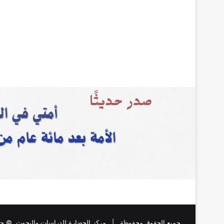
جميع الحقوق محفوظة |
مركز الحضارة للدراسات والبحوث
, © حقو