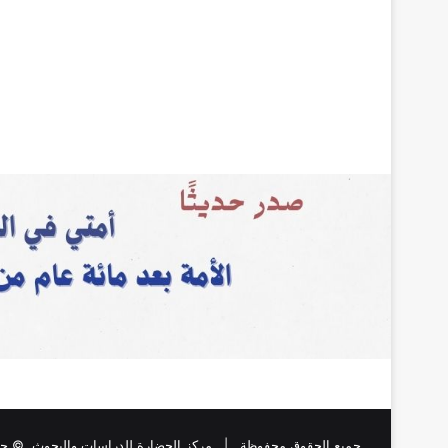
جميع الحقوق محفوظة |
مركز الحضارة للدراسات والبحوث
, © حقو