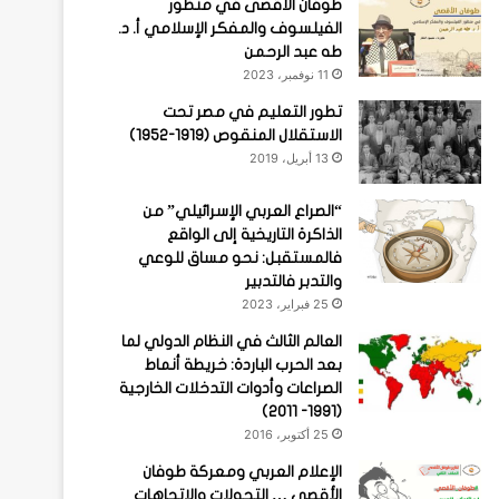
طوفان الأقصى في منظور
الفيلسوف والمفكر الإسلامي أ. د.
طه عبد الرحمن
11 نوفمبر، 2023
تطور التعليم في مصر تحت
الاستقلال المنقوص (1919-1952)
13 أبريل، 2019
“الصراع العربي الإسرائيلي” من
الذاكرة التاريخية إلى الواقع
فالمستقبل: نحو مساق للوعي
والتدبر فالتدبير
25 فبراير، 2023
العالم الثالث في النظام الدولي لما
بعد الحرب الباردة: خريطة أنماط
الصراعات وأدوات التدخلات الخارجية
(1991- 2011)
25 أكتوبر، 2016
الإعلام العربي ومعركة طوفان
الأقصى … التحولات والاتجاهات