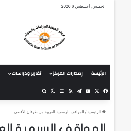
الخميس, أغسطس 6 2026
الرئيسة
إصدارات المركز
تقارير ودراسات
‫X
فيسبوك
‫YouTube
تيلقرام
ملخص الموقع RSS
بحث عن
إضافة عمود جانبي
الوضع المظلم
الرئيسية
/
المواقف الرسمية العربية من طوفان الأقصى
المواقف الرسمية الع