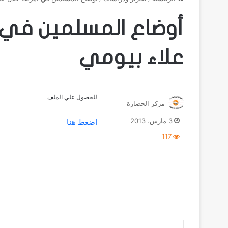
علاء بيومي
للحصول علي الملف
مركز الحضارة
3 مارس، 2013
اضغط هنا
117