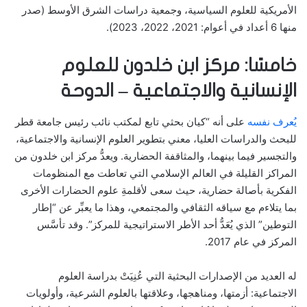
الأمريكية للعلوم السياسية، وجمعية دراسات الشرق الأوسط (صدر
منها 6 أعداد في أعوام: 2021، 2022، 2023).
خامسًا: مركز ابن خلدون للعلوم
الإنسانية والاجتماعية – الدوحة
يُعرف نفسه
على أنه “كيان بحثي تابع لمكتب نائب رئيس جامعة قطر
للبحث والدراسات العليا، معني بتطوير العلوم الإنسانية والاجتماعية،
والتجسير فيما بينهما، والمثاقفة الحضارية. ويعدُّ مركز ابن خلدون من
المراكز القليلة في العالم الإسلامي التي تعاطت مع المنظومات
الفكرية بأصالة حضارية، حيث سعى لأقلمةِ علوم الحضارات الأخرى
بما يتلاءم مع سياقه الثقافي والمجتمعي، وهذا ما يعبِّر عن “إطار
التوطين” الذي يُعَدُّ أحد الأطر الاستراتيجية للمركز”. وقد تأسَّس
المركز في عام 2017.
له العديد من الإصدارات البحثية التي عُنِيَتْ بدراسة العلوم
الاجتماعية: أزمتها، ومناهجها، وعلاقتها بالعلوم الشرعية، وأولويات