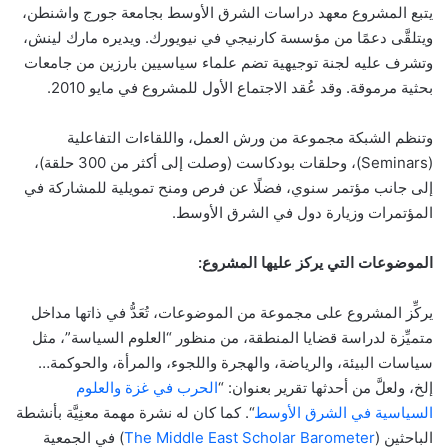
يتبع المشروع معهد دراسات الشرق الأوسط بجامعة جورج واشنطن،
ويتلقَّى دعمًا من مؤسسة كارنيجي في نيويورك. ويديره مارك لينش،
وتشرف عليه لجنة توجيهية تضم علماء سياسيين بارزين من جامعات
بحثية مرموقة. وقد عُقد الاجتماع الأول للمشروع في مايو 2010.
وتنظم الشبكة مجموعة من ورش العمل، واللقاءات التفاعلية
(Seminars)، وحلقات بودكاست (وصلت إلى أكثر من 300 حلقة)،
إلى جانب مؤتمر سنوي، فضلًا عن فرص ومنح تمويلية للمشاركة في
المؤتمرات وزيارة دول في الشرق الأوسط.
الموضوعات التي يركز عليها المشروع:
يركِّز المشروع على مجموعة من الموضوعات، تُعَدُّ في ذاتها مداخل
متميِّزة لدراسة قضايا المنطقة، من منظور “العلوم السياسة”، مثل
سياسات البيئة، والرياضة، والهجرة واللجوء، والمرأة، والحوكمة…
إلخ، ولعلَّ من أحدثها تقرير بعنوان: “
الحرب في غزة والعلوم
السياسية في الشرق الأوسط
“. كما كان له نشرة مهمة معنِيَّة بأنشطة
الباحثين (
The Middle East Scholar Barometer
) في الجمعية