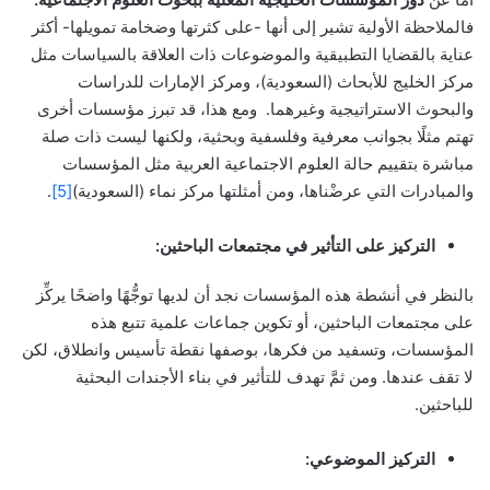
فالملاحظة الأولية تشير إلى أنها -على كثرتها وضخامة تمويلها- أكثر
عناية بالقضايا التطبيقية والموضوعات ذات العلاقة بالسياسات مثل
مركز الخليج للأبحاث (السعودية)، ومركز الإمارات للدراسات
والبحوث الاستراتيجية وغيرهما. ومع هذا، قد تبرز مؤسسات أخرى
تهتم مثلًا بجوانب معرفية وفلسفية وبحثية، ولكنها ليست ذات صلة
مباشرة بتقييم حالة العلوم الاجتماعية العربية مثل المؤسسات
والمبادرات التي عرضْناها، ومن أمثلتها مركز نماء (السعودية)
[5]
.
التركيز على التأثير في مجتمعات الباحثين:
بالنظر في أنشطة هذه المؤسسات نجد أن لديها توجُّهًا واضحًا يركِّز
على مجتمعات الباحثين، أو تكوين جماعات علمية تتبع هذه
المؤسسات، وتسفيد من فكرها، بوصفها نقطة تأسيس وانطلاق، لكن
لا تقف عندها. ومن ثمَّ تهدف للتأثير في بناء الأجندات البحثية
للباحثين.
التركيز الموضوعي: