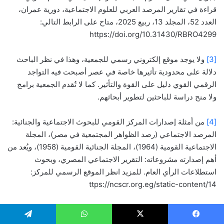
قراءة في تقارير المرصد العربي للعلوم الاجتماعية، دورية عمران،
العدد 52، المجلد 13، ربيع 2025، متاح على الرابط التالي:
https://doi.org/10.31430/RBRO4299
[3]
ولا يوجد موقع إلكتروني رسمي للجمعية، وهذا في نظر الباحث
دلالة على محدودية تأثيرها خاصة في عصر أصبحت فيه التواجد
الرقمي القوي دليل على القوة والتأثير. كما لا تُقدم الجمعية برامج
ولا منح دراسة للباحثين لتطوير أبحاثهم.
[4]
من أمثلة إصدارات المركز القومي للبحوث الاجتماعية والجنائية:
المرصد الاجتماعي (رصد الظواهر المجتمعية في مصر)، المجلة
الاجتماعية القومية (1964)، المجلة الجنائية القومية (1958)، ويُعد من
أهم إصدارته مشروعاته: التقرير الاجتماعي المصري، وبحوث
استطلاعات الرأي العام. للمزيد انظر الموقع الرسمي للمركز:
ttps://ncscr.org.eg/static-content/14
[5]
صدر عنه مجموعة من الكتب حول مراكز البحوث ودورها في
الوطن العربي، ومراكز البحث الأمريكية ودراسة الشرق الأوسط،
يسبوك
‫X
واتساب
تيلقرام