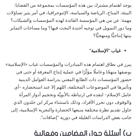
يوجد اهتمام مشترك بين هذه المؤسسات بمجموعة من القضايا:
البيئة، المناخ، الرياضة والسياسة، الإثنوجرافيا، في أمر يثير تساؤلات
مهمة: عن من هي المؤسسة القائدة لهذه المؤسسات والشبكات؟
وما دور التمويل في توجيه أجندة البحث فيها؟ وما مساحات التمايز
بينها إنتاجيًّا ومنهجيًّا؟
غياب “الإسلامية”
يبرز في نطاق اهتمام هذه المبادرات والمؤسسات غياب «الإسلامية»
بوصفها منهجًا وعاملًا مؤثِّرًا في عملية إنتاج المعرفة أو حتى في
حضور المؤسسات ذات الطابع المعني بدراسة العوامل الدينية
وتأثيرها في الموضوعات المختلفة، اللهم إلا عند استحضاره -أي
عامل الإسلام- لنقده في ارتباطه بالأبويَّة وتحجيم أدوار المرأة
والوقوف دون تحرر الأفراد، وذلك باستثناء مركز ابن خلدون الذي
حاول تقديم نظرة مختلفة منبعها الحضارة والتجربة الإسلامية، إلى
جانب بعض الدراسات القليلة في دورية “إضافات”.
ب‌) أسئلة حول المضامين وفعالية