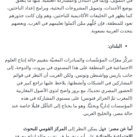
في التمويل، وإنما في التبادل والمشاركة العلمية: منها ما يتعلق
بوضع الأجندات، وتمويل المشروعات البحثية، وبرامج إعداد الباحثين،
كما يظهر في الخليفات الأكاديمية للباحثين، وهم وإن كانت جذورهم
تعود للمنطقة، فإن جُلَّهم ممَّن أكملوا تعليمهم في الغرب، وبعضهم
يتحدث العربية بصعوبة.
البلدان:
تتركَّز مقرَّات المؤسَّسات والمبادرات المعنيَّة بتقييم حالة إنتاج العلوم
الاجتماعية في المنطقة على هذا المستوى في بيروت، والدوحة، إلى
جانب باريس وواشنطن وتونس، ولكن الغريب أن النظر في قوائم
المشاركين في الشبكات وأنشطتها، يلاحظ عليها تراجع كبير في
الحضور المصري تحديدًا، مع بروز واضح لذوي الأصول المغاربية
(المغرب ثمَّ الجزائر فتونس) على مستوى المشاركة في هذه
المؤسسات إداريًّا وبحثيًّا. وهو ما يحتاج إلى التأمُّل قليلًا خاصة عند
حالة مصر، والخليج العربي.
أما عن مصر:
فهل يمكن النظر إلى
المركز القومي للبحوث
الاجتماعية والجنائية
على أنه منخرط في تقييم حالة إنتاج معرفة