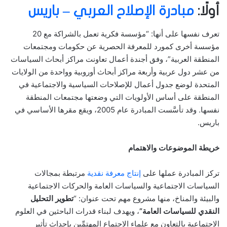
أولًا:
مبادرة الإصلاح العربي – باريس
تعرف نفسها على أنها: “مؤسسة فكرية تعمل بالشراكة مع 20
مؤسسة أخرى كمورد للمعرفة الحصرية عن حكومات ومجتمعات
المنطقة العربية”، وفق أجندة أعمال تعاونت مراكز أبحاث السياسات
من عشر دول عربية وأربعة مراكز أبحاث أوروبية وواحدة من الولايات
المتحدة لوضع جدول أعمال للإصلاحات السياسية والاجتماعية في
المنطقة على أساس الأولويات التي وضعتها مجتمعات المنطقة
نفسها. وقد تأسَّست المبادرة عام 2005، ويقع مقرها الأساسي في
باريس.
خريطة الموضوعات والاهتمام
تركز المبادرة عملها على
إنتاج معرفة نقدية
مرتبطة بمجالات
السياسات الاجتماعية والسياسات العامة والحركات الاجتماعية
والبيئة والمناخ، منها مشروع مهم تحت عنوان: “
تطوير التحليل
النقدي للسياسات العامة”
، ويهدف لبناء قدرات الباحثين في العلوم
الاجتماعية بالتعاون مع علماء الاجتماع المهتمِّين بإحداث تأثير