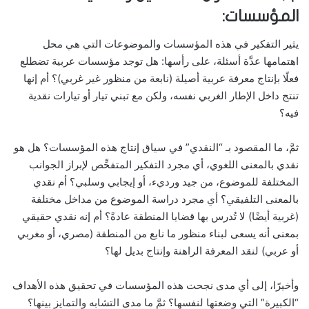
المؤسسات:
يثير التفكير في هذه المؤسسات والموضوعات التي هي محل
اهتمامها عدَّة أسئلة، على رأسها: هل توجد مؤسسات عربية تضطلع
فعلًا بإنتاج معرفة عربية أصيلة (نابعة من منظور غير غربي)؟ أم إنها
تنتج داخل الإطار الغربي نفسه، ولكن مع تبني تيار أو تيارات نقدية
فيه؟
ثمَّ، ما المقصود بـ “النقدي” في سياق إنتاج هذه المؤسسات؟ هل هو
نقدي بالمعنى اللغوي، أي مجرد التفكير المتفحِّص لإبراز الجوانب
المختلفة للموضوع، من جيد ورديء، أو إيجابي وسلبي؟ أم نقدي
بالمعنى التلفيقي؟ أي مجرد دراسة الموضوع من مداخل مختلفة
(غربية أيضًا) لا تُدرس بها قضايا المنطقة عادةً؟ أم إنه نقدي حقيقي
بمعنى أنه يسعى لبناء منظور ما نابع من المنطقة (مصري، أو مغربي
أو عربي) لنقد المعرفة الراهنة وإنتاج بديل لها؟
وأخيرًا، إلى أي مدى نجحت هذه المؤسسات في تحقيق هذه الأهداف
“الكبيرة” التي وضعتها لنفسها؟ ثمَّ ما مدى التشابه والتمايز بينها؟