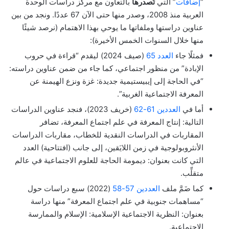
“
إضافات
” التي
تُصدرها
بالتعاون مع مركز دراسات الوحدة
العربية منذ 2008، وصدر منها حتى الآن 67 عددًا. ونجد من بين
عناوين دراستها وملفاتها ما يوحي بهذا الاهتمام (نرصد شيئًا
منها خلال السنوات الخمس الأخيرة):
فمثلًا جاء
العدد 65
(صيف 2024) ليقدم “قراءة في حروب
الإبادة” من منظور اجتماعي، كما جاء من ضمن عناوين دراسته:
“في الحاجة إلى إيبيستيمية جديدة: غزة ونزع الهيمنة عن
المعرفة الاجتماعية الغربية”.
أما في
العددين 61-62
(خريف 2023)، فنجد عناوين الدراسات
التالية: إنتاج المعرفة في علم اجتماع المعرفة، تضافر
المقاربات في الدراسات النقدية للخطاب، مقاربات الدراسات
الأنثروبولوجية في زمن اللايَقين، إلى جانب (افتتاحية) العدد
التي كانت بعنوان: ديمومة الحاجة للعلوم الاجتماعية في عالم
متقلِّب.
كما ضَمَّ ملف
العددين 57-58
(2022) سبع دراسات حول
“مساهمات جنوبية في علم اجتماع المعرفة” منها دراسة
بعنوان: النظرية الاجتماعية الإسلامية: الإسلام والممارسة
الاجتماعية.