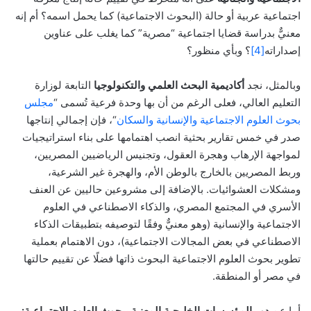
اجتماعية عربية أو حالة (البحوث الاجتماعية) كما يحمل اسمه؟ أم إنه
معنيٌّ بدراسة قضايا اجتماعية “مصرية” كما يغلب على عناوين
إصداراته
[4]
؟ وبأي منظور؟
وبالمثل، نجد
أكاديمية البحث العلمي والتكنولوجيا
التابعة لوزارة
التعليم العالي، فعلى الرغم من أن بها وحدة فرعية تُسمى “
مجلس
بحوث العلوم الاجتماعية والإنسانية والسكان
“، فإن إجمالي إنتاجها
صدر في خمس تقارير بحثية انصب اهتمامها على بناء استراتيجيات
لمواجهة الإرهاب وهجرة العقول، وتجنيس الرياضيين المصريين،
وربط المصريين بالخارج بالوطن الأم، والهجرة غير الشرعية،
ومشكلات العشوائيات. بالإضافة إلى مشروعين حاليين عن العنف
الأسري في المجتمع المصري، والذكاء الاصطناعي في العلوم
الاجتماعية والإنسانية (وهو معنيٌّ وفقًا لتوصيفه بتطبيقات الذكاء
الاصطناعي في بعض المجالات الاجتماعية)، دون الاهتمام بعملية
تطوير بحوث العلوم الاجتماعية البحوث ذاتها فضلًا عن تقييم حالتها
في مصر أو المنطقة.
أما عن
دور المؤسسات الخليجية المعنية ببحوث العلوم الاجتماعية: