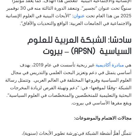
الإنسانية والاجتماعية البينية” لتعكس هذا الهدف. كما يعقد مؤتمرًا
سنويًّا تحت عنوان “تجسير”. وتنعقد الدورة الثالثة منه في 30 نوفمبر
2025 من هذا العام تحت
عنوان
: “الأبحاث البينية في العلوم الإنسانية
والاجتماعية في الجامعات العربية: الواقع والتحديات والآفاق”.
سادسًا: الشبكة العربية للعلوم
السياسية (APSN) – بيروت
هي
مبادرة أكاديمية
غير ربحية تأسست في عام 2019، بهدف
أساسي يتمثل في دعم وتعزيز البحث العلمي والتدريس في مجال
العلوم السياسية وفروعها المختلفة في العالم العربي. وتتمثل رسالة
الشبكة -وفقًا لموقعها- في: “دعم وتهيئة الفرص لزيادة المخرجات
البحثية والتعليمية للمتخصِّصين والمتخصِّصات في العلوم السياسية”.
ويقع مقرها الأساسي في بيروت.
مجالات الاهتمام والموضوعات:
تتمثَّل أهمُّ أنشطة الشبكة في:ورشة تطوير الأبحاث (سنوية)،