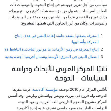
سياسي من أجل تعزيز جهودهم في إنتاج البحوث والتوصيات ذات
الصلة بالسياسات، بتمويل من مؤسسة شبكة كارنيجي – نيويورك،
وذلك عبر زمالة تضم عددًا من الباحثين، ومجموعة من الويبينارات،
والمؤتمرات.
وكان من أبرز العناوين التي شملها المشروع:
المعرفة بصفتها منفعة عامة: إعادة النظر في هدف إنتاج
المعرفة وأساليبها
إنتاج المعرفة في زمن الأزمات: ما هو دور الباحث.ة الناشط.ة؟
النضال البيئي في الشرق الأوسط وشمال أفريقيا: أجندة بحثية
ثانيًا: المركز العربي للأبحاث ودراسة
السياسات – الدوحة
تأسَّس المركز عام 2010 بوصفه
مؤسسة أكاديمية
عربية مقرها
الدوحة، وله فروع في بيروت وتونس وواشنطن وباريس. وقد أسس
المركز مشروع المعجم التاريخي للغة العربية، ومعهد الدوحة
للدراسات العليا وهو معهد جامعي تشرف عليه إدارة أكاديمية