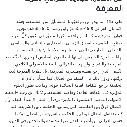
المعرفة
على خلاف ما يبدو من موقفَيْهما المتقابلَيْن من الفلسفة، جسَّد
الإمامان الغزالي (450-505هـ) وابن رشد (520-595هـ) تجربة
حوارية معرفية متكاملة أو واحدة. لكن المتدبِّر في تكوين كلٍّ منها،
ومنتَجِهِ العلمي، والسياق الزماني والحضاري والثقافي والسياسي
(الداخلي والخارجي) الذي أحاط بهما، يلاحظ أنَ هذه الحقبة -من
نهايات القرن الخامس إلى نهايات القرن السادس الهجري- تُعدُّ حقبة
المراجعة والنقد وحواراتهما. فالغزالي -الفقيه الأصولي الكلامي
الكبير- الذي راجع نفسه ومسيرته المعرفية، بل نظرية المعرفة لديه
برمَّتها، ودوَّن ذلك في المنقذ من الضلال كما سيأتي، كان في
الحقيقة يراجع الثقافة العامة السائدة حوله، ومآلات تطور العلوم
المؤثرة في الثقافة العامة؛ وخاصة الفلسفة. وكذلك ابن رشد -الفقيه
الأصولي القاضي الفيلسوف الكبير- يرى أن العقل لا يضادَّ النقل، وأن
الاتصال قويٌّ بين الفلسفة التي يسميها الحكمة وبين الشريعة، كما
كتب (فصل المقال فيما بين الحكمة والشريعة من اتصال). وكما
خشي الغزالي من أدعياء العقل من الفلاسفة والملحدين في الدين،