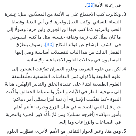
في إغاثة الأمة
[29]
.
وتكاثرت كتب الاجتماع على يد الأئمة من المحدِّثين، مثل: عِشرة
النساء للنسائي، وكتب العيال وغيرها لابن أبي الدنيا، وقضايا
الحب والترفيه كما كتب فيها ابن الجوزي وابن حزم؛ وصولًا إلى
ما كان يمثِّل كتب تربية وثقافة جنسية، مثل ما كتبه السيوطي
في “كشف الوشاح عن فوائد النكاح”
[30]
. وسوف يتطرَّق
الفصل الثالث من هذا الباب لتفصيلات أساسية وصل إليها
المسلمون في مجالات العلوم الاجتماعية والإنسانية.
لكن، من علوم الشريعة وعلوم العمران تفرَّعت الشجرة إلى
علوم الطبيعة والأكوان.فمن النقاشات الفلسفية تجلَّتفلسفة
العلوم الطبيعية ابتناءً على عقيدة الخلق والتدبير الإلهيَّين، هدايةً
إلى منهجية النظر في الآيات والتدبُّر واستنباط الحقائق. وأكَّدت
النبوة -كما تقدَّمت الإشارة- أن ثمة أمرًا يسمَّى أمر دنياكم؛
حين قال النبي للصحابة في شأن الزرع وخبرته: «أنتم أعلم
بأمور دنياكم» (أخرجه مسلم)؛ ومن ثَمَّ تأكَّد دَور الخبرة والتجربة
في الصناعات والزراعات وما إليه.
ومن هنا، وعبر الحوار الثقافي مع الأمم الأخرى، تطوَّرت العلوم