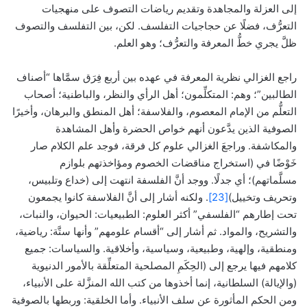
إلى العزلة والمجاهدة وتقديم رياضات التصوف على منهجيات
التعرُّف، فضلًا عن حجاجيات التفلسف. لكن، بين التفلسف والتصوف
ظلَّ يجري خطُّ المعرفة والتعرُّف؛ وهو العلم.
راجع الغزالي نظرية المعرفة في عهده بين أربع فِرَق سمَّاها “أصناف
الطالبين”؛ وهم: المتكلِّمون؛ أهل الرأي والنظر، والباطنية؛ أصحاب
التعلُّم من الإمام المعصوم، والفلاسفة؛ أهل المنطق والبرهان، وأخيرًا
الصوفية الذين يدَّعون أنهم خواص الحضرة وأهل المشاهدة
والمكاشفة. وراجعَ الغزالي علوم كل فرقة، فوجد علم الكلام صار
خَوْضًا في (استخراج مناقضات الخصوم ومؤاخذتهم بلوازم
مسلَّماتهم)؛ أي جدلًا. ووجد أنَّ الفلسفة انتهت إلى (خداع وتلبيس،
وتحريف وتخييل)
[23]
. ولكنه أشار إلى أنَّ الفلاسفة كانوا يجمعون
تحت إطارهم “الفلسفي” أكثر العلوم: الطبيعيات: الحيوان، والنبات،
والتشريح، والمواد. ثم أشار إلى “أقسام علومهم” وأنها ستَّة: رياضية،
ومنطقية، وإلهية، وطبيعية، وسياسية، وأخلاقية. والسياسات: جميع
كلامهم فيها يرجع إلى (الحِكَمِ المصلحية المتعلِّقة بالأمور الدنيوية
(والإيالة) السلطانية، إنما أخذوها من كتب الله المنزَّلة على الأنبياء،
ومن الحكم المأثورة عن سلف الأنبياء. وأما الخلقية: وربطها بالصوفية