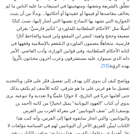
تتعلَّق بالشريعة وسَعتها، ومنهجيتها في استيعاب ما عليه الناس ما لم
يخالف مقاصدها أو قيمها أو عقيدتها أو أحكامها… وبدلًا من أن يثبت
الحوارية التي تشهد بها النماذج نفسها التي أشار إليها، نسبَ كتابًا
أصيلًا مثل “الأحكام السلطانية للماوردي” لتأثير فارسيٍّ؛ بقرائن
ضعيفة وحجج واهية؛ كنشر ابن المقفع وابن قتيبة والجاحظ آثارًا
فارسية، متجاهلًا مضمون الماوردي الـمُفعم بالإسلامية وفقهها في
كتابه الأحكام السلطانية، وفي قوانين الوزارة، وأدب القاضي. الأمر
ذاته الذي سيتوارد عليه مستشرقون وعرب آخرون محدَثون تأثَّروا
بهذه الرؤية
[13]
.
وواضح كيف أن بدوي كان يهدف إلى تفضيل فكر على فكر، وبالتحديد
تفضيل ما هو غربي على ما هو شرقي، لكنه للأسف لم يكتفِ بذلك
حتى أقامها حربًا في التاريخ، لا حوارًا علميًّا ولا تعددية ولا تنوعية. يرى
بدوي أن كتاب “العهود اليونانية” يمثل انحيازًا من كاتبه (أحمد بن
يوسف) إلى “صف اليونانيين” في معركة العرب بين الفرس
واليونانيين، والتي انحاز سابقوه فيها إلى الفرس، وأنه كتب هذا
الكتاب ليبيِّن للفريق الآخر أن اليونانيين لهم في السياسة مؤلفات لا
تقل أهميةً عن مؤلفات الفرس. هذا بينما نصَ صاحب الكتاب برفض