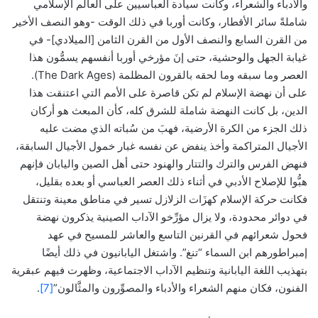
والأدباء والشعراء، وكانت سيادة العباسيين على العالم الإسلامي
شاملةً سائر الأقطار، وكانت أوربا في ذلك الوقت -وهو النصف الأخير
من القرن السابع والنصف الأول من القرن الثامن [الميلادي]- في
غيابة الجهل والوحشية، حتى إنَ مؤرخي أوربا أنفسهم يسمُّون هذا
العصر وما سبقه وما لحقه بالقرون المظلمة (The Dark Ages).
على أن نهضة الإسلام لم تكن قاصرة على الأمم التي اعتنقت هذا
الدين، بل كانت النهضة شاملة للشرق كله، كأن المبعث هو أركان
ذلك الجزء من الكرة الأرضية، فهبَ من سُباته الذي مضت عليه
الأجيال المتراكمة وأخذ ينفض عن نفسه غبار خمول الأجيال السابقة،
فنهض الفرس والترك والتتار والهنود حتى أهل الصين واليابان فإنهم
هبُّوا للإصلاح الأدبي في أثناء ذلك العصر العباسي أو بعده بقليل،
فكانت حركة الإسلام كهزَات الزلازل تسير في مناطق معينة وتنتقل
في دوائر محدودة، ولا يزال مؤرِّخو الآداب الصينية يذكرون نهضة
فحول شعرائهم في القرنين التاسع والعاشر للمسيح في عهد
إمبراطورهم ابن السماء “تنغ”. واشتغل اليابانيون في ذلك أيضًا
بتهذيب اللغة اليابانية وتنظيم الآداب الاجتماعية، وظهرت فيهم عبقرية
الفنون، فكان منهم الشعراء والأدباء والمصوِّرون والمثَّالون”
[7]
.