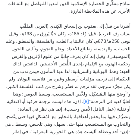
نماذج مفكِّري الحضارة الإسلامية الذين انتدبوا للتواصل مع الثقافات
الأخرى عن هذه الملاحظة البارزة.
أشرنا من قبلُ إلى يعقوب بن إسحاق الكِندي (العربي الملقَّب
بفيلسوف العرب)، قيل: وُلد 185ه، وكان حيًّا يُرزق من 198هـ، وقيل
توفي 258هـ/873م، كان عالـمًا بـ”الطب، والفلسفة، والمنطق، وعلم
الحساب، والهندسة، وطبائع الأعداد، وعلم النجوم، وتأليف اللحون
(الموسيقى)، وقيل إنه كان يعرف جانبًا من علوم الإغريق والفرس
وحكمة الهنود، مع الإلمام بإحدى اللُّغتين الأجنبيتين الذائعتين لذاك
العهد؛ وهما: اليونانية والسريانية؛ لذا ندبهُ المأمون فيمن ندب من
الحكماء إلى ترجمة مؤلفات أرسطو وغيره من فلاسفة اليونان. ولم
يكن مجرَّد مترجم. لقد ترجم ثم فسَّر وشرح من كتب الفلسفة الكثير،
و”أوضح منها الـمُشكِل، ولخَّص المستصعب، وبسط العويص؛ وهذا
لعلوِّ كعبه في الترجمة”
[8]
. إذن، هذه ليست ترجمة حرفية أو اكتفائية
أو نقلية (عمل الناقل الأمين وحسب)، إنما هي نظر في المادة؛
وتصرُّف فيها بما يحقق أهدافها، بالتحاور مع المُشكلِ فيها حتى يتَّضح،
والتجاوب مع المستصعب منها حتى يسهل، وهي تلخيص، وبسط… هي
-إذن- أخذ وعطاء. أليست هذه هي “الحوارية المعرفية”، في إطار