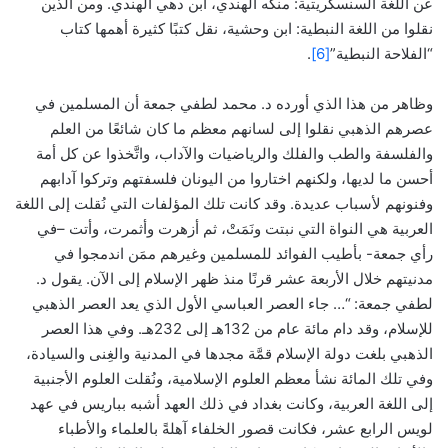
عن اللغة السنسكريتية: منكه الهندي، ابن دهي الهندي. ومن الذين
نقلوا من اللغة النبطية: ابن وحشية، نقل كتبًا كثيرة أهمها كتاب
“الفلاحة النبطية”
[6]
.
وظاهر من هذا الذي أورده د. محمد لطفي جمعة أن المسلمين في
عصرهم الذهبي نقلوا إلى لسانهم معظم ما كان شائعًا من العلم
والفلسفة والطب والفلك والرياضيات والآداب، واتَّخذوا عن كل أمة
أحسن ما لديها، ولكنهم اختاروا من اليونان فلسفتهم وتركوا آدابهم
وفنونهم لأسباب عديدة. وقد كانت تلك المؤلفات التي نُقلت إلى اللغة
العربية هي النواة التي نبتت ونَمَتْ، ثم أزهرت وأثمرت، وأتت –في
رأي جمعة- بأطيب الفوائد للمسلمين وغيرهم ممَن اندمجوا في
مدنيتهم خلال الأربعة عشر قرنًا منذ ظهر الإسلام إلى الآن. يقول د.
لطفي جمعة: “… جاء العصر العباسي الأول الذي يعد العصر الذهبي
للإسلام، وقد دام مائة عام من 132هـ إلى 232هـ. وفي هذا العصر
الذهبي بلغت دولة الإسلام قمَّة مجدها في المدنية والغِنى والسيادة،
وفي تلك المائة نشأ معظم العلوم الإسلامية، ونُقلت العلوم الأجنبية
إلى اللغة العربية، وكانت بغداد في ذلك العهد أشبه بباريس في عهد
لويس الرابع عشر، فكانت قصور الخلفاء آهلةً بالعلماء والأطباء