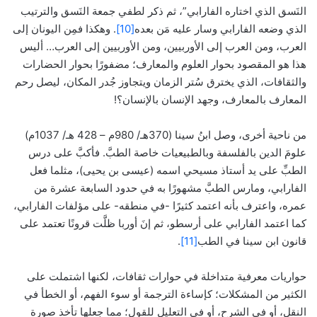
النَسق الذي اختاره الفارابي”، ثم ذكر لطفي جمعة النَسق والترتيب
الذي وضعه الفارابي وسار عليه مَن بعده
[10]
. وهكذا فمِن اليونان إلى
العرب، ومن العرب إلى الأوربيين، ومن الأوربيين إلى العرب… أليس
هذا هو المقصود بحوار العلوم والمعارف؛ مضفورًا بحوار الحضارات
والثقافات، الذي يخترق سُتر الزمان ويتجاوز جُدر المكان، ليصل رحم
المعارف بالمعارف، وجهد الإنسان بالإنسان؟!
من ناحية أخرى، وصل ابنُ سينا (370هـ/ 980م – 428 هـ/ 1037م)
علومَ الدين بالفلسفة وبالطبيعيات خاصة الطبَّ. فأكبَّ على درس
الطبِّ على يد أستاذ مسيحي اسمه (عيسى بن يحيى)، مثلما فعل
الفارابي، ومارس الطبَّ مشهورًا به في حدود السابعة عشرة من
عمره، واعترف بأنه اعتمد كثيرًا -في منطقه- على مؤلفات الفارابي،
كما اعتمد الفارابي على أرسطو، ثم إنَ أوربا ظلَّت قرونًا تعتمد على
قانون ابن سينا في الطب
[11]
.
حواريات معرفية متداخلة في حوارات ثقافات، لكنها اشتملت على
الكثير من المشكلات؛ كإساءة الترجمة أو سوء الفهم، أو الخطأ في
النقل، أو في الشرح، أو في التعليل للقول؛ مما جعلها تأخذ صورة