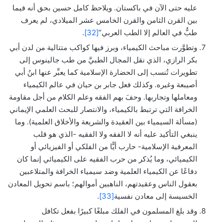
عليه حتى الآن في باكستان. ويلاحظ كامل حسين بحق أنه فيما
بين القرن الثامن والقرن الخامس عشر الميلادي، لم يعرف
طبٌّ في العالم إلا الطب العربي”
[32]
.
وتطوَّرت مباحث الكيمياء، وبرز فيها كواكب متتالية من لدن أبي
بكر الرازي، الذي نقل المجال الطبيَّ من طب جالينوس إلى
تطويرات تُنسب إلى الحضارة الإسلامية كما يعبِّر عنها ابنُ أبي
أصيبعة وغيره. وكذلك فعل جابر بن حيان في عالم الكيمياء
ومعاملها وتجاربها. وحفَ بهم الفقه وعلم الكلام من أجل مقاومة
الخرافة التي ترتبط بالكيمياء، والانتصار للبحث العلمي الإيماني
(مسألة السيمياء بين العقيدة والشريعة والأخلاق العلمية). وما
ينبغي التأكيد عليه أنه لا الفقه ولا الفقيه -الذي هو قلب
المعرفية الإسلامية- حارب أيًّا من الفلكي أو الفيزيائي أو
الكيميائي، وما يُذكر من حرب الفقيه على الكيميائي إنما كان
دفاعًا عن الكيمياء العلمية وضد سيمياء الخرافة والمتلاعبين
بعقول الناس وعقيدتهم، الناهبين أموالهم؛ باسم تحويل المعادن
الخسيسة إلى معادن نفسية
[33]
.
وقد بلغ المسلمون في الفلك مبلغًا كبيرًا بفعل تكافل