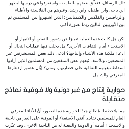
تلك الرسائل، فتعلَّق بعضهم بالفلسفة واستغرقوا في درسها ليظهر
ابن باجه، وابن طفيل، وابن رشد، وغيرهم من الفلاسفة والأطباء
والرياضيين والفلكيين والكيميائيين؛ الذين اشتهروا بين المسلمين ثم
بين الأوربيين التالين ربما بصورة أكبر.
لكن هل كانت هذه العملية تعبيرًا عن شعور بالنقص أو الانبهار أو
الاستخذاء أمام الثقافات الأخرى؟ هل دخلت فيها عمليات انتحال أو
ادعاء ملكية هذه الأشياء وإنتاجها؟ ادَعى ذلك بعض المستشرقين غير
المنصفين، وللأسف تَبعهم بعض المثقفين من المسلمين الذين أرادوا
إسقاط تبعيتهم الثقافية على حضارتهم، ومتى؟ إبَّان عصور ازدهارها
المعرفي والشامل.
حوارية إنتاج من غير دونية ولا فوقية: نماذج
متقابلة
مما يلاحظه الـمُطالع جيدًا لحوارية هذه العصور، أنَّ الأداء المعرفي
العام للمسلمين تفادى آفتَي الاستعلاء أو الفوقية على الغير من ناحية،
والاستخذاء أمامه أو الدونية والتبعية له من الناحية الأخرى. وقد عبَّرت