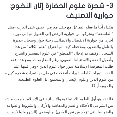
3- شجرة علوم الحضارة إبَّان النضوج:
حوارية التصنيف
هكذا رأينا ما فعله التفاعل مع حقل معرفي أجنبي على العرب -مثل
“الفلسفة”- وتحركها من حوارية الرفض إلى القبول ثم إلى دورة
أخرى من حوارية الانفصال والاتصال… رحلة حوار وسجال جديرة
بالتأمل والتقدير، وملاحظة كيف تم اختراع “علم الكلام” من هذا
السجال، وكيف تم إدخال “المنطق” في علوم التفسير والشرح
وأصول الفقه والاستنباط الفقهي، رغم المعارضات. ومع هذا، فقد
ظلت المعرفية الإسلامية تدور حول علوم الدين -وفي قلبها علم
الفقه- دورات كاملة، دورات أنضجت في طريقها ثمرات شجرة كبيرة
من علوم الدين وعلوم الإنسان والمجتمع، بل العلوم الطبيعية
والحيوية أيضًا.
فالفقه هو أول العلوم الاجتماعية والإنسانية في الإسلام، جمعت مادته
بين الشرعي (الأحكام والقيم والمقاصد والأركان والشروط والقواعد
والضوابط التي تؤخذ من نص الوحي)، والوضعي (الشروط والأسباب