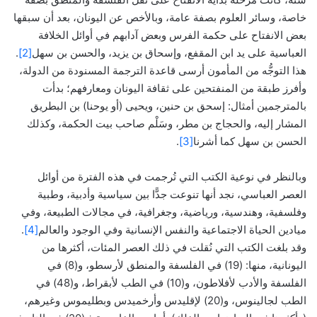
خاصة، وسائر العلوم بصفة عامة، وبالأخص عن اليونان، بعد أن سبقها
بعض الانفتاح على حكمة الفرس وبعض آدابهم في أوائل الخلافة
العباسية على يد ابن المقفع، وإسحاق بن يزيد، والحسن بن سهل
[2]
.
هذا التوجُّه من المأمون أرسى قاعدة الترجمة المسنودة من الدولة،
وأفرز طبقة من المنفتحين على ثقافة اليونان ومعارفهم؛ بدأت
بالمترجمين أمثال: إسحق بن حنين، ويحيى (أو يوحنا) بن البطريق
المشار إليه، والحجاج بن مطر، وسَلْم صاحب بيت الحكمة، وكذلك
الحسن بن سهل كما أشرنا
[3]
.
وبالنظر في نوعية الكتب التي تُرجمت في هذه الفترة من أوائل
العصر العباسي، نجد أنها تنوعت جدًّا بين سياسية وأدبية، وطبية
وفلسفية، وهندسية، ورياضية، وجغرافية، في مجالات الطبيعة، وفي
ميادين الحياة الاجتماعية والنفس الإنسانية وفي الوجود والعالم
[4]
.
وقد بلغت الكتب التي نُقلت في ذلك العصر المئات، أكثرها من
اليونانية، منها: (19) في الفلسفة والمنطق لأرسطو، و(8) في
الفلسفة والأدب لأفلاطون، و(10) في الطب لأبقراط، و(48) في
الطب لجالينوس، و(20) لإقليدس وأرخميدس وبطليموس وغيرهم،