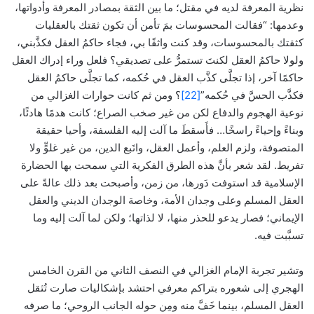
نظرية المعرفة لديه في مقتل؛ ما بين الثقة بمصادر المعرفة وأدواتها،
وعدمها: “فقالت المحسوسات بمَ تأمن أن تكون ثقتك بالعقليات
كثقتك بالمحسوسات، وقد كنت واثقًا بي، فجاء حاكمُ العقل فكذَّبني،
ولولا حاكمُ العقل لكنتَ تستمرُّ على تصديقي؟ فلعل وراء إدراك العقل
حاكمًا آخر، إذا تجلَّى كذَّب العقل في حُكمه، كما تجلَّى حاكمُ العقل
فكذَّب الحسَّ في حُكمه”
[22]
؟ ومن ثم كانت حوارات الغزالي من
نوعية الهجوم والدفاع لكن من غير صخب الصراع؛ كانت هدمًا هادئًا،
وبناءً وإحياءً راسخًا… فأَسقطَ ما آلت إليه الفلسفة، وأحيا حقيقة
المتصوفة، ولزم العلم، وأعمل العقل، واتَبع الدين، من غير غلوٍّ ولا
تفريط. لقد شعر بأنَّ هذه الطرق الفكرية التي سمحت بها الحضارة
الإسلامية قد استوفت دَورها، من زمن، وأصبحت بعد ذلك عالةً على
العقل المسلم وعلى وجدان الأمة، وخاصة الوجدان الديني والعقل
الإيماني؛ فصار يدعو للحذر منها، لا لذاتها؛ ولكن لما آلت إليه وما
تسبَّبت فيه.
وتشير تجربة الإمام الغزالي في النصف الثاني من القرن الخامس
الهجري إلى شعوره بتراكم معرفي احتشد بإشكاليات صارت تُثقل
العقل المسلم، بينما خَفَّ منه ومِن حوله الجانب الروحي؛ ما صرفه