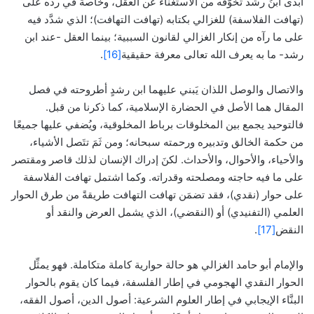
أبدى ابنُ رشد تخوُّفَه من الاستغناء عن العقل، وخاصةً في ردِّه على
(تهافت الفلاسفة) للغزالي بكتابه (تهافت التهافت)؛ الذي شدَّد فيه
على ما رآه من إنكار الغزالي لقانون السببية؛ بينما العقل -عند ابن
رشد- ما به يعرف الله تعالى معرفة حقيقية
[16]
.
والاتصال والوصل اللذان يَبني عليهما ابن رشدٍ أطروحته في فصل
المقال هما الأصل في الحضارة الإسلامية، كما ذكرنا من قبل.
فالتوحيد يجمع بين المخلوقات برباط المخلوقية، ويُضفي عليها جميعًا
من حكمة الخالق وتدبيره ورحمته سبحانه؛ ومن ثَمَ تتَصل الأشياء،
والأحياء، والأحوال، والأحداث. لكنَ إدراك الإنسان لذلك قاصر ومقتصر
على ما فيه حاجته ومصلحته وقدراته. وكما اشتمل تهافت الفلاسفة
على حوار (نقدي)، فقد تضمَن تهافت التهافت طريقةً من طرق الحوار
العلمي (التفنيدي) أو (النقضي)، الذي يشمل العرض والنقد أو
النقض
[17]
.
والإمام أبو حامد الغزالي هو حالة حوارية كاملة متكاملة. فهو يمثِّل
الحوار النقدي الهجومي في إطار الفلسفة، فيما كان يقوم بالحوار
البنَّاء الإيجابي في إطار العلوم الشرعية: أصول الدين، أصول الفقه،