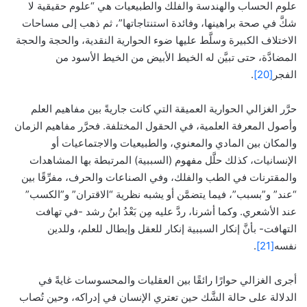
علوم الحساب والهندسة والفلك والطبيعيات هي “علوم حقيقية لا
شكَّ في صحة براهينها، وفائدة استنتاجاتها”، ثم ذهب إلى مساحات
الاختلاف الكبيرة وسلَّط عليها ضوء الحوارية النقدية، والحجة والحجة
المضادَّة، حتى تبيَّن له الخيط الأبيض من الخيط الأسود من
الفجر
[20]
.
حرَّر الغزالي الحوارية العميقة التي كانت جاريةً بين مفاهيم العلم
وأصول المعرفة العلمية، في الحقول المختلفة. فحرَّر مفاهيم الزمان
والمكان بين المادي والمعنوي، والطبيعيات والاجتماعيات أو
الإنسانيات، كذلك حلَّل مفهوم (السببية) المرتبطة بها المشاهدات
والمقترنات في الطب والفلك، وفي الصناعات والحرف، مفرِّقًا بين
“عند” و”بسبب”، فيما يتضمَّن أو يشبه نظرية “الاقتران” و”الكسب”
عند الأشعري. وكما أشرنا، ردَّ عليه مِن بَعْدُ ابنُ رشد -في تهافت
التهافت- بأنَّ إنكار السببية إنكار للعقل وإبطال للعلم، وللدين
نفسه
[21]
.
أجرى الغزالي حوارًا رائقًا بين العقليات والمحسوسات غايةً في
الدلالة على حالة الشَّك حين تعتري الإنسان في إدراكه، وحين تُصاب