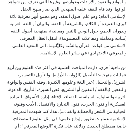
والموانع والعقود والإرادات وعوارضها وغيرها التي تعرف من شواهد
الواقع). وقد قام للفقه علمه المنهجي الذي صار منهج العقل
الإسلامي العام؛ وهو علم أصول الفقه، وهو مجمع أنهر معرفية ثلاثة
كبرى: العقيدة أو الكلام، والشريعة أو الفقه، والبيان أو اللغة العربية.
وبدوران الجميع حول الوحي (النص ومعانيه)، بمنهجية أصول الفقه
(مبانيه ومعامله ومفاعلاته المضمونية)، انتقل العقل المعرفي
الإسلامي من قواعد القرآن والسُّنة وكليَّاتهما، إلى التقعيد العلمي
والمعرفي (الاجتهادي) في سائر العلوم الإسلامية.
من ناحية أخرى، دارت المباحث العلمية في أكثر هذه العلوم بين أربع
عمليات منهجية: التأصيل (الرِّواية، الدِّراية)، والتأويل (التفسير،
الشرح)، والتحليل (عبر اللغة وعلومها الكثيرة، وفقه النفس والواقع)،
والتفعيل (بالفقه / التقنين أو التشريع، قص السيرة، التأريخ، الدعوة،
التربية والسلوك، السياسة، القضاء، الإفتاء، إدارة الأسواق، القيادة
العسكرية أو فنون الحرب، فنون التجارة والاقتصاد، الأدب وفنونه
الحياتية من الشعر والخطابة والغناء…). هذا، كما شهدت المعرفية
الإسلامية عمليات تطوير وإبداع علمي؛ في مثل: علوم المصطلح،
خاصة مصطلح الحديث ودلالته على فكرة “الوضع المعرفي”؛ أي