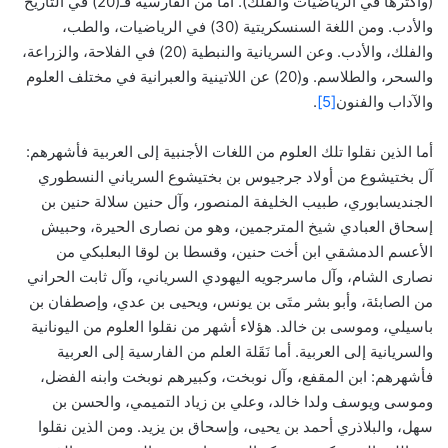
(وأكثرها في الرياضيات والفلك). أما من الفارسية فـ(20) في التاريخ
والأدب. ومن اللغة السنسكريتية (30) في الرياضيات، والطب،
والفلك، والأدب. وعن السريانية والنبطية (20) في الفلاحة، والزراعة،
والسحر، والطلاسم. و(20) عن اللاتينية والعبرانية في مختلف العلوم
والآداب والفنون
[5]
.
أما الذين نقلوا تلك العلوم من اللغات الأجنبية إلى العربية فأشهرهم:
آل بختيشوع من أولاد جرجيوس بن بختيشوع السرياني النسطوري
الجنديسابوري، طبيب الخليفة المنصور، وآل حنين سلالة حنين بن
إسحاق العبادي شيخ المترجمين، وهو من نصارى الحيرة، وحبيش
الأعسم الدمشقي ابن أخت حنين، وقسطا بن لوقا البعلبكي من
نصارى الشام، وآل ماسرجويه اليهودي السرياني، وآل ثابت الحراني
من الصابئة، وأبو بشر متَى بن يونس، ويحيى بن عدي، وإصطفان بن
باسيلي، وموسى بن خالد. هؤلاء أشهر من نقلوا العلوم من اليونانية
والسريانية إلى العربية. أما نَقَلة العلم من الفارسية إلى العربية
فأشهرهم: ابن المقفع، وآل نوبخت، وكبيرهم نوبخت وابنه الفضل،
وموسى ويوسف ولدا خالد، وعلي بن زياد التميمي، والحسن بن
سهل، والبلاذري أحمد بن يحيى، وإسحاق بن يزيد. ومن الذين نقلوا