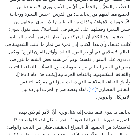
التعصُّب والتحزُّب والحطِّ من أيٍّ من الأمم، ويرى الاستفادة من
الجميع مما لديهم من إيجابيات؛ من الفرس: “حسن السيرة ورجاحة
الآراء وملك الأهواء”، وكذلك من اليونانيين الذين يرى “محلهم من
حسن السيرة وفضلهم على غيرهم في السياسة”. بينما يقول بدوي:
“وواضح من هذ الكلام أنَ المعركة بين أنصار الفرس وأنصار اليونانيين
كانت عنيفةً، وأنَ هذا الكتاب إذن ثمرة من ثمار ما أنبتت الشعوبية في
العالم الإسلامي في آواخر القرن الثالث وأوائل القرن الرابع”. ويكمل
د. بدوي على المنوال نفسه: “وهو أمر يشبه بعض الشبه ما يثور في
مصر في العصر الحالي من خصومات حول التعصُّب للثقافة اللاتينية،
والثقافة السكسونية، والثقافة الجرمانية [يكتب هذا عام 1953]،
وأخيرًا الثقافة السلافية، التي دخلت أخيرًا في معركة التنافس
الثقافي الحضاري”
[14]
. لعله يقصد صراع الحرب الباردة بين
الأمريكان والروس.
نخالف د. بدوي فيما ذهب إليه هنا، ونرى أنَّ الأمر لم يكن بهذه
الصورة: صورة “المعركة العنيفة”، بقدر ما كان انفتاحًا واستعدادًا
للاستفادة من الجميع. أمَّا الصراع الحقيقي فكان بين الثابت والوافد؛
وهو الممتد أو المتجدِّد هذه الأيام. يتحدث د. بدوي عن: معارك فكرية،