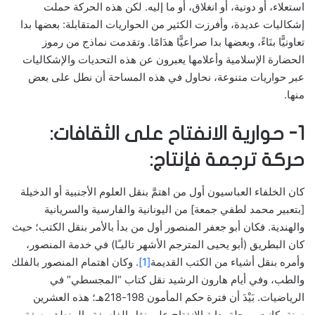
استعلاء، أو دونية، أو انغلاق، أو ما إليه. لكن هذه الحركة حملت
إشكاليات عديدة، وأفرزت الكثير من الحواريات المتقابلة: بعضها بدا
تعاونيًّا بنَاءً، وبعضها بدا صراعيًّا هدَامًا. وتقدمت نماذج من رموز
الحضارة الإسلامية وأعلامها يعبرون عن هذه التحديات والإشكاليات
عبر حواريات متنوعة، نحاول في هذه المساحة أن نطل على بعض
منها.
1- حوارية الانفتاح على الثقافات:
حركة ترجمة فإنتاج:
كان الخلفاء العباسيون أول من اهتمَّ بنقل العلوم الأجنبية أو الدخيلة
[بتعبير محمد لطفي جمعة] من اليونانية والفارسية والسريانية
والهندية. فكان أبو جعفر المنصور أول من بدأ بالأمر بنقل الكتب؛ حيث
كان البطريق (أبو يحيى المترجم الأشهر تاليـًا) في خدمة المنصور،
وأمره بنقل أشياء من الكتب القديمة
[1]
. وكان اهتمام المنصور بالفلك
والطب، وفي أيام هارون الرشيد نقل كتاب “المجسطي” في
الرياضيات. بَيْدَ أن فترة حكم المأمون 198-218هـ؛ هذه العشرين
سنة، كانت مرحلة بداية الانفتاح على نقل الفلسفة والمنطق بصفة