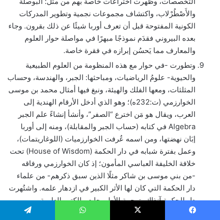
التخصصات، وظهرت اختراعات خاصة بهم من مثل: البوصلة
والأَصْطُرْلاب، واكتشاف مجموعات نجمية وتطوير المدركات
الكونية المفتوحة قبل أن تعرف أوربا شيئًا عن ذلك بقرون. وجاء
بعده البيروني فقدَم نموذجًا مبهرًا في مواصلة حوار العلوم
والمعارف مما يَحسُن إبرازه في فقرة خاصة.
وتطورت -في حوار مع هذه المنظومة من العلوم الطبيعية
والحيوية- علومُ الرياضيات، ومباحثها: الجبر، والهندسة، وحساب
المثلثات، ومعها الفلك والهيئة، ونبغ فيها أمثال محمد بن موسى
الخوارزمي (ت:232ه)؛ وهو الذي أدخل الأرقام الهندية إلى
العرب، ويقال هو مَن اخترع “الصفر”، وأنشأ إنشاءً علم الجبر
Algebra في كتابه (حساب الجبر والمقابلة)، ومنه إلى أوربا
إبَان نهضتها، ومن اسمه عُرفت الخوارزميات (اللوغاريتمات)،
وعمل بفترة شبابه في دار الحكمة (House of Wisdom) تحت
خلافة الخليفة العباسي المأمون؛ إذ كان الخوارزمي ورفاقه
-من بني موسى بن شاكر مثلًا الذين سبق ذكرهم- من علماء
دار الحكمة التي كان لها الأثر الكبير في ازدهار علمه. واشتُهرت
دار الحكمة آنذاك بترجمة الأطروحات والكتب العلمية
والفلسفية، وبالأخص الكتب اليونانية الأصل ونشرها، وقد درس
يسبوك
‫X
واتساب
تيلقرام