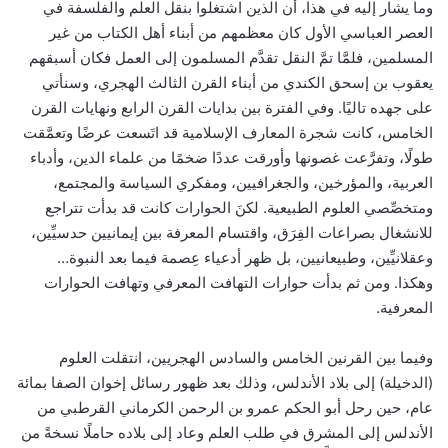
وما يشار إليه في هذا، أن الذين اشتغلوا بنقل العلم والفلسفة في
العصر العباسي الأول كان معظمهم من أبناء أهل الكتاب من غير
المسلمين، فلمَّا تمَّ النقل تقدَّم المسلمون إلى العمل فكان أسبقهم
يعقوب بن إسحق الكندي من أبناء القرن الثالث الهجري، وسنأتي
على جهده تاليًا. وفي الفترة بين بدايات القرن الرابع ونهايات القرن
الخامس، كانت شجرة المعارف الإسلامية قد اتَسعت عرضًا وتعمَّقت
طولًا، وتفرَّعت غصونها وأورقت عددًا ضخمًا من علماء الدين، وأدباء
العربية، والمؤرخين، والجغرافيين، ومفكري السياسة والمجتمع،
ومتخصِّصي العلوم الطبيعية. لكنَ الحوارات كانت قد بدأت تتراجع
للانشغال بصراعات الفِرَق، واقتسام المعرفة بين إيمانيين حدسيِّين،
وعقلانيِّين، وطبيعانيين، بل ظهر أدعياء عِصمة فيما بعد النبوة…
وهكذا. ومن ثم بدأت حوارات التهافت المعرفي وتهافت الحوارات
المعرفية.
وفيما بين القرنين الخامس والسادس الهجريين، انتقلت العلوم
(الدخيلة) إلى بلاد الأندلس، وذلك بعد ظهور رسائل إخوان الصفا بمائة
عام، حين رحل أبو الحكم عمرو بن الرحمن الكرماني القرطبي من
الأندلس إلى المشرق في طلب العلم وعاد إلى بلاده حاملًا نسخةً من