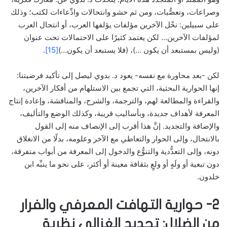
وصراعات، وتعصُّبات، ومن ثم حشو وانتحالات وادِّعاءات لكتب؛ وذلك
على سبيلين: نحْل الآخرين مؤلفات يؤلفها العرب، أو انتحال العرب
لمؤلفات الآخرين… لكن يعتمد كثيرًا على الاحتمالات تحت عنوان
(وليس بمستبعد أن يكون …)، (فلا يستبعد أن يكون…)
[15]
.
لكن -بعد محاورة مع نفسه- يعود د. بدوي ليصل إلى تأكيد فرضيتنا:
إنها الحوارية البحثية، التي تجمع بين الاستلهام من أفكار الآخرين،
والقراءة والمطالعة لهم، والترجمة، والشرح، والمناقشة، وإعادة إنتاج
المعرفة لأهداف جديدة، وبأساليب قريبة، وكذلك الوضع والتأليف،
والإضافة والتجديد. إنَّ هذا أقرب إلى الإنصاف منه إلى القول
بالانتحال، وإلى الحوار والتعاطي مع الآخر وعلومه، بدلًا من الانغلاق
دونه، وإلى التعدُّدية والتنوُّع والدخول إلى المعرفة من أبواب متفرقة،
دون تبعية أو ولَهٍ أو ولعٍ بثقافة معينة أو أكثر، على نحو ما ينبِّه ابن
خلدون.
2- حوارية التهافت المعرفي والفرار
من الضلال: تجديد الغزالي نظرية