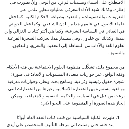
الاصطلاح على أسماء وتسميات لم تَرِد من الوحي وإنْ تطورت في
إطاره. وكذلك شهد الأداء المعرفي عملياتِ تنظيرٍ علمي عبر
التعريفات، والتقسيمات، والتقعيد، وصياغة الأحكام الكلية، كما فعل
علماء الأصول في علمهم هذا من لدن الشافعي، وكما فعل الجويني
في الغياثي في السياسة الشرعية، وكما هي أكثر كتابات الغزالي وابن
تيمية، وكذلك ابن خلدون. وفي مضمار هذا، تحرَكت الشجرة الفرعية
لعلوم اللغة والآداب من البساطة إلى التعقيد، والتفريع، والتدقيق،
والتنميق.
من مجموع ذلك، تشكَّلت منظومة العلوم الاجتماعية بين فقه الأحكام
وفقه الواقع، عبر حواريات متعددة المستويات والأبعاد؛ في صورة:
شجرة حقول رئيسية وفرعية، ومناهج بحث ونظر، وحواريات معرفية
وواقعية مستمرة بين الحضارة الإسلامية وغيرها من الحضارات التي
برعت من قبل في السياسة والحكمة النفسية والاجتماعية. ويمكن
إيجاز هذه الصورة أو المنظومة على النحو الآتي:
ظهرت الكتابة السياسية من قلب كتاب الفقه العام أبوابًا
متداخلة، حتى وصلت إلى مرحلة التأليف المتخصص على أيدي