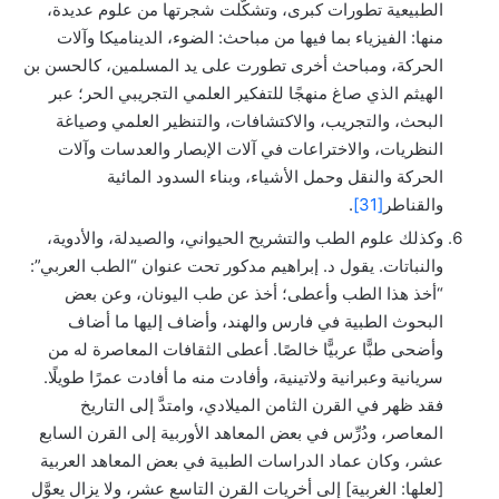
الطبيعية تطورات كبرى، وتشكَّلت شجرتها من علوم عديدة،
منها: الفيزياء بما فيها من مباحث: الضوء، الديناميكا وآلات
الحركة، ومباحث أخرى تطورت على يد المسلمين، كالحسن بن
الهيثم الذي صاغ منهجًا للتفكير العلمي التجريبي الحر؛ عبر
البحث، والتجريب، والاكتشافات، والتنظير العلمي وصياغة
النظريات، والاختراعات في آلات الإبصار والعدسات وآلات
الحركة والنقل وحمل الأشياء، وبناء السدود المائية
والقناطر
[31]
.
وكذلك علوم الطب والتشريح الحيواني، والصيدلة، والأدوية،
والنباتات. يقول د. إبراهيم مدكور تحت عنوان “الطب العربي”:
“أخذ هذا الطب وأعطى؛ أخذ عن طب اليونان، وعن بعض
البحوث الطبية في فارس والهند، وأضاف إليها ما أضاف
وأضحى طبًّا عربيًّا خالصًا. أعطى الثقافات المعاصرة له من
سريانية وعبرانية ولاتينية، وأفادت منه ما أفادت عمرًا طويلًا.
فقد ظهر في القرن الثامن الميلادي، وامتدَّ إلى التاريخ
المعاصر، ودُرِّس في بعض المعاهد الأوربية إلى القرن السابع
عشر، وكان عماد الدراسات الطبية في بعض المعاهد العربية
[لعلها: الغربية] إلى أخريات القرن التاسع عشر، ولا يزال يعوَّل