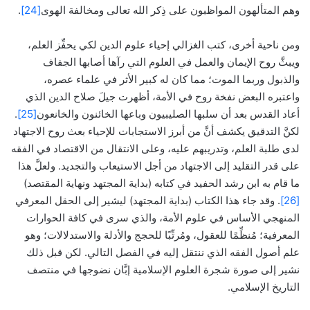
وهم المتألهون المواظبون على ذِكر الله تعالى ومخالفة الهوى
[24]
.
ومن ناحية أخرى، كتب الغزالي إحياء علوم الدين لكي يحفِّز العلم،
ويبثَّ روح الإيمان والعمل في العلوم التي رآها أصابها الجفاف
والذبول وربما الموت؛ مما كان له كبير الأثر في علماء عصره،
واعتبره البعض نفخة روح في الأمة، أظهرت جيلَ صلاح الدين الذي
أعاد القدس بعد أن سلبها الصليبيون وباعها الخائنون والخانعون
[25]
.
لكنَّ التدقيق يكشف أنَّ من أبرز الاستجابات للإحياء بعث روح الاجتهاد
لدى طلبة العلم، وتدريبهم عليه، وعلى الانتقال من الاقتصاد في الفقه
على قدر التقليد إلى الاجتهاد من أجل الاستيعاب والتجديد. ولعلَّ هذا
ما قام به ابن رشد الحفيد في كتابه (بداية المجتهد ونهاية المقتصد)
[26]
. وقد جاء هذا الكتاب (بداية المجتهد) ليشير إلى الحقل المعرفي
المنهجي الأساس في علوم الأمة، والذي سرى في كافة الحوارات
المعرفية؛ مُنظِّمًا للعقول، ومُرتِّبًا للحجج والأدلة والاستدلالات؛ وهو
علم أصول الفقه الذي ننتقل إليه في الفصل التالي. لكن قبل ذلك
نشير إلى صورة شجرة العلوم الإسلامية إبَّان نضوجها في منتصف
التاريخ الإسلامي.