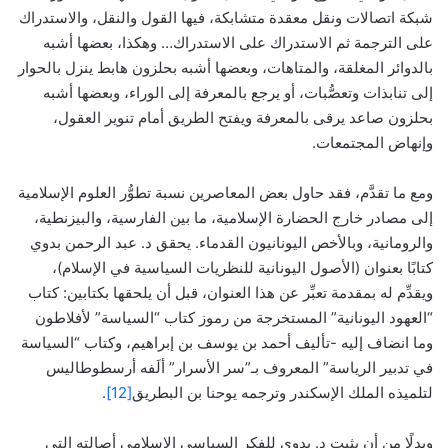
شبكة اتصالات ونقل معقدة متشابكة، فيها القول والنقل، والاستدراك
على الترجمة ثم الاستدراك على الاستدراك… وهكذا، بعضها أشبه
بالدوائر المغلقة، والمتاهات، وبعضها أشبه بحلزون هابط ينزل بالحوار
إلى تنابذات وتعصُّبات، أو يرجع بالمعرفة إلى الوراء، وبعضها أشبه
بحلزون صاعد يرقى بالمعرفة ويفتح الطريق أمام تنوير العقول،
وإنهاض المجتمعات.
ومع ما تقدَّم، فقد حاول بعض المعاصرين نسبة تطوُّر العلوم الإسلامية
إلى مصادر خارج الحضارة الإسلامية، ما بين الفارسية، والبيزنطية،
والرومانية، وبالأخص اليونانيون القدماء. يحقق د. عبد الرحمن بدوي
كتابًا بعنوان (الأصول اليونانية للنظريات السياسية في الإسلام)،
ويقدِّم له بمقدمة تعبِّر عن هذا العنوان، قبل أن يلحقها بكتابين: كتاب
“العهود اليونانية” المستخرجة من رموز كتاب “السياسة” لأفلاطون
وما انضاف إليه -تأليف أحمد بن يوسف بن إبراهيم، وكتاب “السياسة
في تدبير الرياسة” المعروف بـ”سر الأسرار” ألَفه أرسطوطاليس
لتلميذه الملك الإسكندر وترجمه يوحنا بن البطريق
[12]
.
وبدلًا من أن يثبت د. بدوي للفكر السياسي الإسلامي أصالته التي