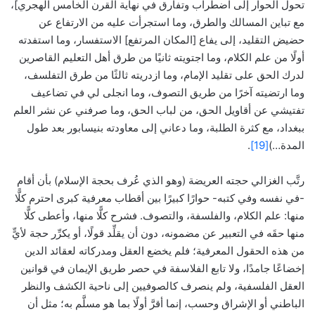
تحول الحوار إلى اضطراب وتفارق في نهاية القرن الخامس الهجري]،
مع تباين المسالك والطرق، وما استجرأت عليه من الارتفاع عن
حضيض التقليد، إلى يفاع [المكان المرتفع] الاستفسار، وما استفدته
أولًا من علم الكلام، وما اجتويته ثانيًا من طرق أهل التعليم القاصرين
لدرك الحق على تقليد الإمام، وما ازدريته ثالثًا من طرق التفلسف،
وما ارتضيته آخرًا من طريق التصوف، وما انجلى لي في تضاعيف
تفتيشي عن أقاويل الحق، من لباب الحق، وما صرفني عن نشر العلم
ببغداد، مع كثرة الطلبة، وما دعاني إلى معاودته بنيسابور بعد طول
المدة…)
[19]
.
رتَّب الغزالي حجته العريضة (وهو الذي عُرف بحجة الإسلام) بأن أقام
-في نفسه وفي كتبه- حوارًا كبيرًا بين أقطاب معرفية كبرى احترم كلًّا
منها: علم الكلام، والفلسفة، والتصوف. فشرح كلًّا منها، وأعطى كلًّا
منها حقَه في التعبير عن مضمونه، دون أن يقلِّد قولًا، أو يكرِّر حجة لأيٍّ
من هذه الحقول المعرفية؛ فلم يخضع العقل ومدركاته لعقائد الدين
إخضاعًا جامدًا، ولا تابع الفلاسفة في حصر طريق الإيمان في قوانين
العقل الفلسفية، ولم ينصرف كالصوفيين إلى ناحية الكشف والنظر
الباطني أو الإشراق وحسب، إنما أقرَّ أولًا بما هو مسلَّم به؛ مثل أن