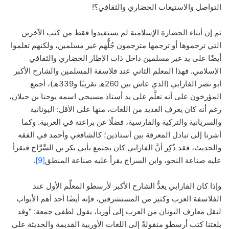
التواصل والاستيعاب الحضاري والثقافي؟!
ثم إن أبناء الحضارة الإسلامية لم يستفيدوا فقط من كتب الآخرين
التي ترجموها أو ترجمها مترجمون جُلُّهم غير مسلمين، ولكنهم تعلموا
أيضًا على يد غير مسلمين داخل ذات الإطار الحضاري والثقافي
الإسلامي. فهذا المعلم الثاني عند فلاسفة المسلمين والشارح الأكبر
أبو نصر الفارابي (الذي عاش بين 260هـ تقريبًا و339هـ)، أجمع
المؤرخون على أنه تعلَّم على يد أستاذ مسيحي اسمه يوحنا بن حيلان،
رغم أنه كان يعرف العديد من اللغات، منها على الأقل: اليونانية
والسريانية والتركية والفارسية، فضلًا عن براعته في العربية. وكما
أشرنا إلى تبادل المعرفة بين أستاذين؛ كالشافعي وأحمد في الفقه
والحديث، فقد ذُكِر أنَّ الفارابي كان يجتمع بأبي بكر بن السَّرَّاج فيقرأ
عليه صناعة النحو، وابن السراج يقرأ عليه صناعة المنطق
[9]
.
وإذا كان الفارابي يعدُّ الشارح الأكبر لأرسطو المعلِّم الأول عند
الفلاسفة العرب وكثير من المستشرقين، فإنه أيضًا أحد أهم الأبواب
لنقل معارف اليونان من العرب إلى أوربا، يقول لطفي جمعة: “وقد
بلغتنا كتب أرسطو منقولةً إلى اللغات الأوربية القديمة والحديثة على