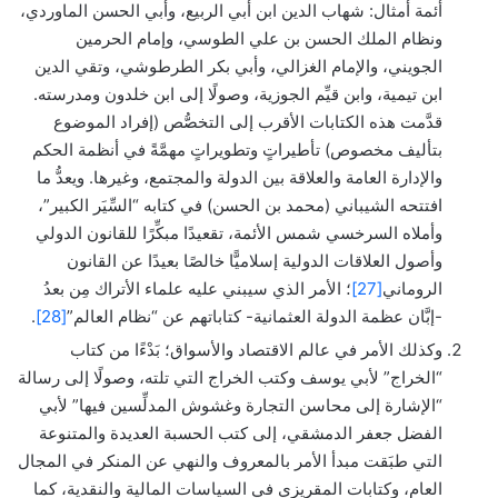
أئمة أمثال: شهاب الدين ابن أبي الربيع، وأبي الحسن الماوردي،
ونظام الملك الحسن بن علي الطوسي، وإمام الحرمين
الجويني، والإمام الغزالي، وأبي بكر الطرطوشي، وتقي الدين
ابن تيمية، وابن قيِّم الجوزية، وصولًا إلى ابن خلدون ومدرسته.
قدَّمت هذه الكتابات الأقرب إلى التخصُّص (إفراد الموضوع
بتأليف مخصوص) تأطيراتٍ وتطويراتٍ مهمَّةً في أنظمة الحكم
والإدارة العامة والعلاقة بين الدولة والمجتمع، وغيرها. ويعدُّ ما
افتتحه الشيباني (محمد بن الحسن) في كتابه “السِّيَر الكبير”،
وأملاه السرخسي شمس الأئمة، تقعيدًا مبكِّرًا للقانون الدولي
وأصول العلاقات الدولية إسلاميًّا خالصًا بعيدًا عن القانون
الروماني
[27]
؛ الأمر الذي سيبني عليه علماء الأتراك مِن بعدُ
-إبَّان عظمة الدولة العثمانية- كتاباتهم عن “نظام العالم”
[28]
.
وكذلك الأمر في عالم الاقتصاد والأسواق؛ بَدْءًا من كتاب
“الخراج” لأبي يوسف وكتب الخراج التي تلته، وصولًا إلى رسالة
“الإشارة إلى محاسن التجارة وغشوش المدلِّسين فيها” لأبي
الفضل جعفر الدمشقي، إلى كتب الحسبة العديدة والمتنوعة
التي طبَقت مبدأ الأمر بالمعروف والنهي عن المنكر في المجال
العام، وكتابات المقريزي في السياسات المالية والنقدية، كما