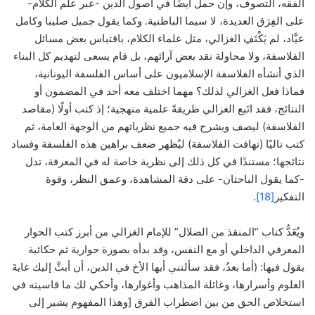
الفقه، التصوف، وإن حمل أيضًا في أصول الدين -عبر علم الكلام-
على الفِرَق العديدة، لا سيما الباطنية. وكما يقول جميل صليبا وكامل
عيَّاد، لم يَكْتَفِ الغزالي، مثل علماء الكلام، باقتباس بعض مسائل
الفلاسفة، ولا محاولة نقد بعض آرائهم، بل قام يسعى لتهديم كل البناء
الذي أنشأه الفلاسفة الإسلاميون على أساس الفلسفة اليونانية،
فماذا فعل الغزالي لذلك؟ مهما اختلف معه أحد في المضمون أو
النتائج، فقد اتَبع الغزالي طريقةً علمية منهجية؛ إذ كتب أولًا (مقاصد
الفلاسفة) ليصف ويشرح فيه جميع نظرياتهم من الوجهة العامة، ثم
كتب تاليًا (تهافت الفلاسفة) ليُظهر ضعف براهين هذه الفلسفة وفساد
نتائجها؛ مستندًا في كل ذلك إلى نظرية خاصة له في المعرفة، تدل
-كما يقول الباحثان- على دقة المشاهدة، وعمق النظر، وقوة
التفكير
[18]
.
ويُعَدُّ كتاب “المنقذ من الضلال” للإمام الغزالي من أبرز كتب الحوار
المعرفي الداخلي أو مع النفس، وقد بدأه بصورة حوارية ثم حكائية
يقول فيها: (أما بعدُ، فقد سألتني أيها الأخ في الدين، أن أبثَّ إليك غايةَ
العلوم وأسرارها، وغائلة المذاهب وأغوارها، وأحكي لك ما قاسيته في
استخلاص الحق من بين اضطراب الفرق [وهذا المفهوم يشير إلى