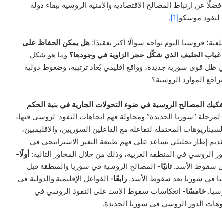
ًا عن ارتباط المصالح الاقتصادية والأمنية الروسية ببقاء دولة
 لنفوذ موسكو
[1]
.
بة؛ فروسيا اليوم تواجه سؤالًا أكثر تعقيدًا:
هل يمكن الحفاظ على
غياب الحليف الذي شكّل حجر الزاوية في وجودها؟
وما هو شكل
ي ظل قوى سورية جديدة، وواقع إقليمي يُعاد ترتيبه، وضغوط دولية
تراجع الموارد الروسية؟
فكيك المصالح الروسية في ضوء التحولات الجارية في بنية الحكم
 لمرحلة “سوريا الجديدة” ومحاولة فهم اتجاهات النفوذ الروسي فيها،
سيناريوهات المحتملة لتفاعله مع الفاعلين السوريين، والإقليميين،
قديم إطار تحليلي يساعد على فهم طبيعة التغير الاستراتيجي في
 الروسي في المنطقة العربية، وذلك من خلال المحاور التالية:
أولًا-
بل سقوط الأسد
.
ثانيًا-
المصالح الروسية في سوريا والمنطقة قبل
ا في سوريا بعد سقوط الأسد.
رابعًا-
الفواعل الإقليمية والدولية في
وسيا.
خامسًا-
انعكاسات سقوط الأسد على النفوذ الروسي في
وهات الدور الروسي في سوريا الجدبدة.