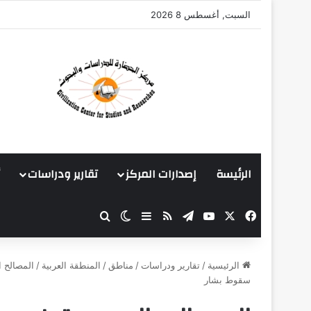
السبت, أغسطس 8 2026
الرئيسة
إصدارات المركز
تقارير ودراسات
‫X
فيسبوك
‫YouTube
تيلقرام
ملخص الموقع RSS
بحث عن
إضافة عمود جانبي
الوضع المظلم
الرئيسية
/
تقارير ودراسات
/
مناطق
/
المنطقة العربية
/
المصالح ا
سقوط بشار