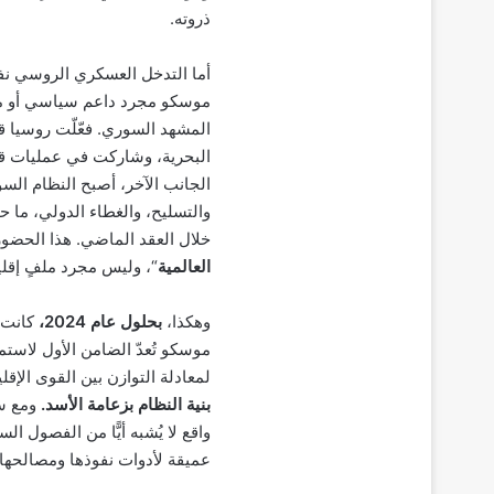
ذروته.
أما التدخل العسكري الروسي نفس
موسكو مجرد داعم سياسي أو مس
المشهد السوري. فعّلّت روسيا ق
البحرية، وشاركت في عمليات قت
الجانب الآخر، أصبح النظام الس
والتسليح، والغطاء الدولي، ما حو
خلال العقد الماضي. هذا الحضو
العالمية
“، وليس مجرد ملفٍ إقل
وهكذا،
بحلول عام 2024،
كانت 
موسكو تُعدّ الضامن الأول لاست
لمعادلة التوازن بين القوى الإق
بنية النظام بزعامة الأسد
.
واقع لا يُشبه أيًّا من الفصول ال
عميقة لأدوات نفوذها ومصالحها ف