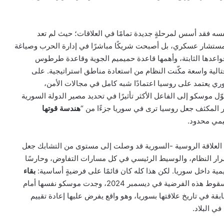
ه فقد أسس لمرحلةٍ جديدة تمامًا في العلاقات؛ حيث لم تعد
تشار عسكري، بل أصبحت شريكًا مباشرًا في إدارة الحرب وصياغة
واعدها الثابتة، وأهمها قاعدة حميميم الجوية وقاعدة طرطوس
الية واسعة مكّنت النظام من استعادة مناطق استراتيجية. على
وري يعتمد على روسيا اعتمادًا شبه كامل في مجالات الأمن،
ّل موسكو إلى الفاعل الأكثر تأثيرًا في تحديد مصير الدولة السورية
ر المكثف جعل روسيا ترى في سوريا جزءًا من “
هندسة قوتها
يمي محدود.
العلاقة الروسية -السورية قد وصلت إلى مستوى من التشابك جعل
مرار النظام، والوسيط الرئيسي في كل مسارات التفاوض، وحارسًا
ليمية داخل سوريا. لكن هذا كله كان قائمًا على فرضيةٍ أساسية:
بقاء
ومع سقوط هذه الفرضية في ديسمبر 2024، وجدت موسكو نفسها أمام
سابقة في تاريخ علاقتها بسوريا، وهو واقع يفرض عليها إعادة تقييم
ي البلاد.