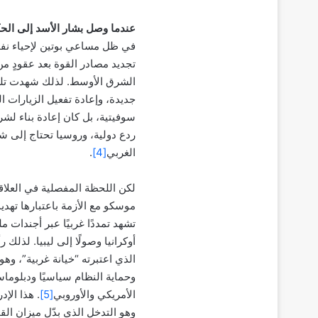
عندما وصل بشار الأسد إلى الحكم ع
في ظل مساعي بوتين لإحياء نفو
تجديد مصادر القوة بعد عقودٍ 
الشرق الأوسط. لذلك شهدت تلك 
جديدة، وإعادة تفعيل الزيارات ا
سوفيتية، بل كان إعادة بناء لشر
ردع دولية، وروسيا تحتاج إلى 
الغربي
[4]
.
لكن اللحظة المفصلية في العلاق
موسكو مع الأزمة باعتبارها تهديد
تشهد تمددًا غربيًا عبر أجندات م
أوكرانيا وصولًا إلى ليبيا. لذل
الذي اعتبرته “خيانة غربية”، وه
وحماية النظام سياسيًا ودبلوماسي
الأمريكي والأوروبي
[5]
وهو التدخل الذي بدّل ميزان ال