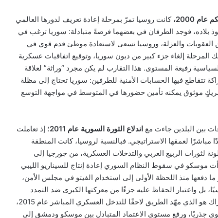
ام 2000،
كانت روسيا تمرّ بمرحلة إعادة تعريف لدورها العالمي
ذ بلاده، فوجد الطرفان في بعضهما فرصةً متبادلة: سوريا ترغب في
من العقوبات والعزلة، وروسيا تسعى لاستعادة موطئ قدم قوي في
المرحلة إلغاء جزء كبير من ديون سوريا، وتوقيع اتفاقيات عسكرية
لسياسية رفيعة المستوى. هذا التقارب لم يكن مجرد “وراثة” لعلاقة
اكة تتقاطع فيها الحسابات الأمنية للطرفين: سوريا تحتاج إلى مظلة
شريكٍ موثوق يمكنه تأمين حضورها في المتوسط في مواجهة التوسع
ات بين البلدين جاءت مع
اندلاع الثورة السورية عام 2011
؛ إذ تعاملت
ًا مباشرًا لعمقها الاستراتيجي. فبالنسبة لروسيا، كانت المنطقة
لونة لثورات الربيع العربي والتدخلات العسكرية، من جورجيا إلى
ك رأت موسكو في سقوط النظام السوري إعادة إنتاج للسيناريو الليبي
و ما دفعها منذ اللحظة الأولى إلى استخدام الفيتو في مجلس الأمن،
ًا، بل واعتبار الحفاظ عليه جزءًا من معركتها الكبرى ضد التمدد
. هذا الإدراك هو الذي مهّد الطريق لاحقًا للتدخل العسكري المباشر عام 2015،
قوى جذريًا، ورفع مستوى الاعتماد المتبادل بين موسكو ودمشق إلى