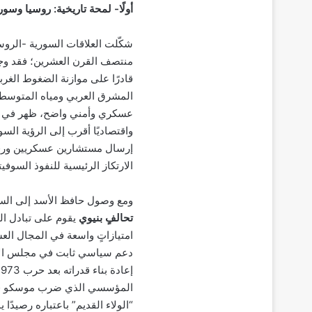
أولًا- لمحة تاريخية: روسيا وسو
شكّلت العلاقات السورية -الروس
منتصف القرن العشرين؛ فقد وجدت 
قادرًا على موازنة الضغوط الغرب
المشرق العربي ومياه المتوسط
عسكري وأمني واضح، ظهر في صفق
إرسال مستشارين عسكريين ورفع
الارتكاز الرئيسية للنفوذ السوف
ومع وصول حافظ الأسد إلى السلطة عام 1970، تحوّلت العلاقة من مجرد 
تحالفٍ بنيوي
يقوم على تبادل الم
امتيازاتٍ واسعة في المجال ال
دعم سياسي ثابت في مجلس الأم
المؤسسي الذي ضرب موسكو في ال
“الولاء القديم” باعتباره رصيدًا