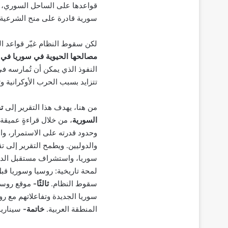
قواعدها على الساحل السوري، فضل
سورية قادرة على منح الشرعية
لكن سقوط النظام غيّر قواعد اللع
مصالحها الحيوية في سوريا في 
النفوذ الذي يمكن أن تُمارسه ف
تتزايد بسبب الحرب الأوكرانية و
من هنا، يهدف هذا التقرير إلى
ت
السورية
، من خلال قراءةٍ عميقة
وحدود قدرته على الاستمرار، وال
والدوليين. ويطمح التقرير إلى ت
سوريا، واستشراف مستقبل الدور
لمحة تاريخية: روسيا وسوريا ق
سقوط النظام.
ثالثًا-
موقع روسي
سوريا الجديدة وتفاعلاتهم مع ر
المنطقة العربية.
خاتمة-
سيناري