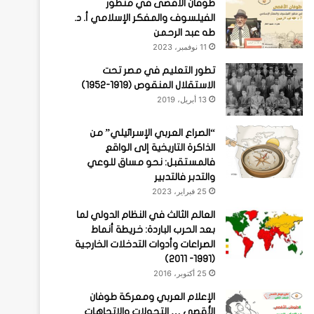
طوفان الأقصى في منظور
الفيلسوف والمفكر الإسلامي أ. د.
طه عبد الرحمن
11 نوفمبر، 2023
تطور التعليم في مصر تحت
الاستقلال المنقوص (1919-1952)
13 أبريل، 2019
“الصراع العربي الإسرائيلي” من
الذاكرة التاريخية إلى الواقع
فالمستقبل: نحو مساق للوعي
والتدبر فالتدبير
25 فبراير، 2023
العالم الثالث في النظام الدولي لما
بعد الحرب الباردة: خريطة أنماط
الصراعات وأدوات التدخلات الخارجية
(1991- 2011)
25 أكتوبر، 2016
الإعلام العربي ومعركة طوفان
الأقصى … التحولات والاتجاهات