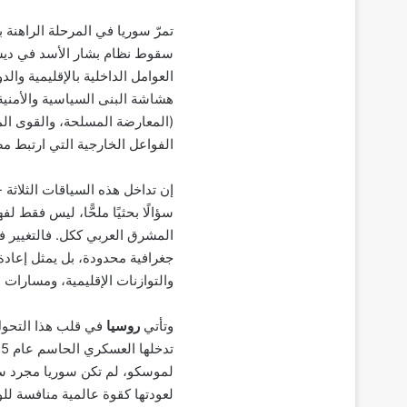
تمرّ سوريا في المرحلة الراهنة 
العوامل الداخلية بالإقليمية وا
هشاشة البنى السياسية والأمنية 
(المعارضة المسلحة، والقوى الم
الفواعل الخارجية التي ارتبط م
إن تداخل هذه السياقات الثلاثة -
سؤالًا بحثيًا ملحًّا، ليس فقط 
المشرق العربي ككل. فالتغيير ف
جغرافية محدودة، بل يمثل إعادة 
والتوازنات الإقليمية، ومسارات ا
وتأتي
روسيا
في قلب هذا التحول؛ 
لموسكو، لم تكن سوريا مجرد سا
لعودتها كقوة عالمية منافسة لل