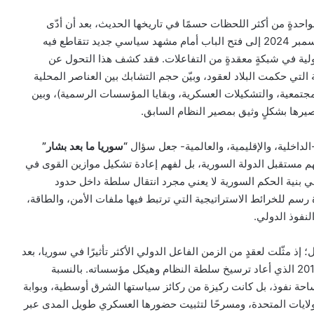
بواحدةٍ من أكثر اللحظات حسمًا في تاريخها الحديث، بعد أن أدّى
سقوط نظام بشار الأسد في ديسمبر 2024 إلى فتح الباب أمام مشهد سياسي جديد تتقاطع فيه
لدولية في شبكةٍ معقدةٍ من التفاعلات. فقد كشف هذا التحول عن
التي حكمت البلاد لعقود، وبيّن حجم التشابك بين العناصر المحلية
جتمعية، والتشكيلات العسكرية، وبقايا المؤسسات الرسمية)، وبين
صيرها بشكلٍ وثيق بمصير النظام السابق.
الداخلية، والإقليمية، والعالمية- جعل سؤال
“
سوريا ما بعد بشار”
لفهم مستقبل الدولة السورية، بل لفهم إعادة تشكيل موازين القوى في
ي بنية الحكم السورية لا يعني مجرد انتقال سلطة داخل حدود
رسم للخرائط الاستراتيجية التي ترتبط فيها ملفات الأمن، والطاقة،
لنفوذ الدولي.
إذ مثّلت لعقدٍ من الزمن الفاعل الدولي الأكثر تأثيرًا في سوريا، بعد
تدخلها العسكري الحاسم عام 2015 الذي أعاد ترسيخ سلطة النظام وهيكل مؤسساته. بالنسبة
حة نفوذ، بل كانت ركيزة من ركائز سياستها الشرق أوسطية، وبوابة
ولايات المتحدة، ومسرحًا لتثبيت حضورها العسكري طويل المدى عبر