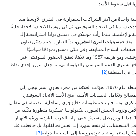
ريا قبل سقوط الأسد
ية واحدةً من أكثر الشراكات استمرارية في الشرق الأوسط منذ
سوريا في الاتحاد السوفيتي، ثم في روسيا الاتحادية لاحقًا، حليفًا
ية والإقليمية، بينما رأت موسكو في دمشق بوابةً استراتيجية إلى
.
منذ خمسينيات القرن العشرين،
بدأ التقارب يتخذ شكل تعاون
ات السلاح المتتابعة، وفي تبنّي دمشق نموذجًا سياسيًا
واقتصاديًا أقرب إلى الرؤية السوفيتية. ومع هزيمة 1967 وما تلاها، تعمّق الحضور السوفيتي عبر
 مستوى الدعم السياسي والدبلوماسي، ما جعل سوريا إحدى نقاط
يتي في المنطقة
[2]
.
تعاونٍ استراتيجي إلى
صالح وتكامل الحسابات الأمنية. منح الأسد الاتحاد السوفيتي
عسكري، وسمح ببناء منظومات دفاع جوي وساحلية متقدمة، في مقابل
ن وتزويد الجيش السوري بتكنولوجيا عسكرية متطورة مكّنته من
إعادة بناء قدراته بعد حرب 1973. هذا التوازن ظل مستمرًا حتى نهاية الحرب الباردة، ورغم الانهيار
تسعينيات، لم تتجه سوريا إلى تغيير تحالفاتها، بل حافظت على
 يمكن استثماره عند عودة روسيا إلى الساحة الدولية
[3]
.