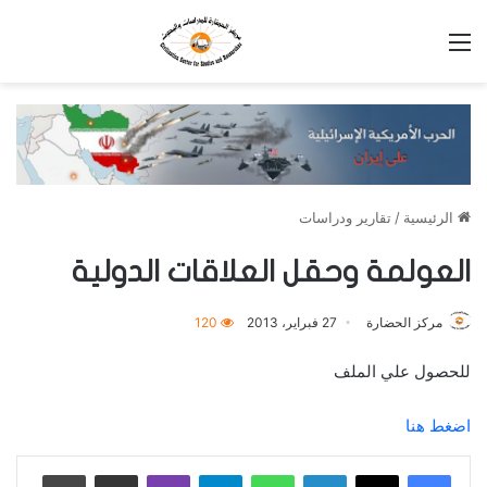
القائمة
الرئيسية
/
تقارير ودراسات
العولمة وحقل العلاقات الدولية
مركز الحضارة
27 فبراير، 2013
120
للحصول علي الملف
اضغط هنا
لينكدإن
واتساب
تيلقرام
ڤايبر
مشاركة عبر البريد
طباعة