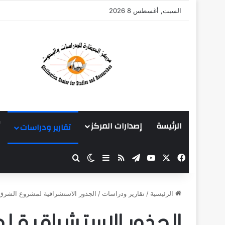
السبت, أغسطس 8 2026
الرئيسة
إصدارات المركز
تقارير ودراسات
‫X
فيسبوك
‫YouTube
تيلقرام
ملخص الموقع RSS
بحث عن
إضافة عمود جانبي
الوضع المظلم
الرئيسية
/
تقارير ودراسات
/
الجذور الاستشراقية لمشروع الشرق 
الجذور الاستشراقية 