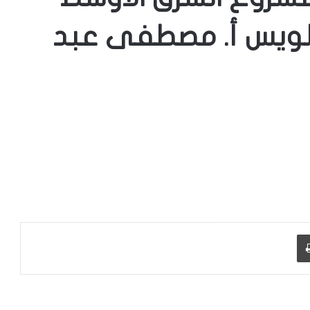
د لويس أ. مصطفى عبد
طباعة