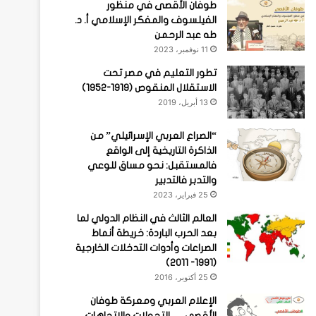
طوفان الأقصى في منظور
الفيلسوف والمفكر الإسلامي أ. د.
طه عبد الرحمن
11 نوفمبر، 2023
تطور التعليم في مصر تحت
الاستقلال المنقوص (1919-1952)
13 أبريل، 2019
“الصراع العربي الإسرائيلي” من
الذاكرة التاريخية إلى الواقع
فالمستقبل: نحو مساق للوعي
والتدبر فالتدبير
25 فبراير، 2023
العالم الثالث في النظام الدولي لما
بعد الحرب الباردة: خريطة أنماط
الصراعات وأدوات التدخلات الخارجية
(1991- 2011)
25 أكتوبر، 2016
الإعلام العربي ومعركة طوفان
الأقصى … التحولات والاتجاهات