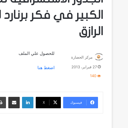
الكبير في فكر برنار
الرازق
للحصول علي الملف
مركز الحضارة
27 فبراير، 2013
اضغط هنا
140
لينكدإن
مشاركة عبر البريد
فيسبوك
‫X