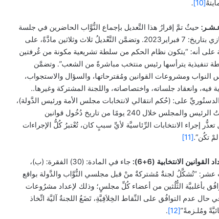
يتهُ
[10]
.
عـشـر:
حيثُ تمَّ إقرارُ هذا التَّعديل بإجماع النُّوَّاب الحاضرين في جلسة
مجلس النواب المُنعقدة في بنغازي بتاريخ: 7 فبراير2023. وتضمَّن التَّعْديلُ ثلاث وثلاثين مادَّةً، على
ة على أنه: “يتكون نظام الحكم من سلطة تشريعية مكونة من غُرفتين
تنفيذية يترأسها رئيس منتخب مباشرةً من الشعب”. وتضمَّن
جلس النواب ومشروعات القوانين ومُقترحاتها، والسؤال والاستجواب،
فيه، وانعقاد جلساته، واختصاصاته، واللجنة المشتركة وغيرها..
(30) من التَّعديل الدستُوريِّ على: (حُكم انتقالي لانتخابات مجلس الأمة ورئيس الدَّولة)،
وذلك كالتالي: “أنْ تُجْرَى انتخاباتُ الرئيس والمجلس خلال 240 يومًا من تاريخ دُخُول قوانين
ذُّر إجراء الانتخابات الرِّئاسيَّة لأيِّ سببٍ كان، تُعْتبرُ كُلُّ الإجراءات
لمْ تكُن”.
[11]
لقوانين الانتخابية (6+6):
جاء في المادة: (30) الفقرة: (ب)،
 “تُشكَّلُ لجنةٌ مُشتركةٌ منْ قبل مجلسي النُّوَّاب والدَّولة بواقع
ق بأغلبيَّة الثُّلُثين من أعضاء كُلِّ مجلسٍ؛ وذلك لإعداد مشرُوعات
 عدم التوافُق على النِّقاط الخِلاَفِيَّةِ، تَضَعُ اللجنةُ آليَّة اتِّخاذ
يَّةً ومُلـزمةً”
[12]
.