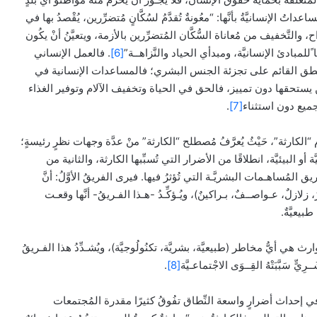
عداتُ الإنسانيَّةُ بأنَّها: “معُونةٌ تُقدَّمُ لسُكَّانٍ مُتضرِّرين، يُقْصدُ بها في
اح، والتَّخفيف من مُعاناة السُّكَّان المُتضرِّرين بالأزمة، ويتعيَّنُ أنْ يكُون
ًللمبادئ الإنسانيَّة، ومبدأي الحياد والنَّزاهــة”
[6]
. فالعمل الإنساني
 القائم على تجزئة الجنس البشري؛ فالمساعدات الإنسانية في
ستحقها دون تمييز، فالحق في الحياة وتخفيف الآلام وتوفير الغذاء
ميع دون استثناء
[7]
.
م “الكارثة”، حَيْثُ يُعرَّفُ مُصطلح “الكارثة” منْ عدَّة وجهات نظرٍ رئيسةٍ؛
ة أو البيئيَّة، انطلاقًا من الأضرار التي تُسبِّبها الكارثة، والثانية من
 المُساهـمات البشريَّـة التي تُؤثرُ فيها. فيرى الفريقُ الأوَّلُ: أنَّ
زلازلٌ، عـواصــفٌ، بـراكينٌ)، ويُـؤكِّـدُ -هـذا الفـريقُ- أنَّها وقعـت
بيعيَّةٌ.
رث هي أيُّ مخاطر (طبيعيَّة، بشريَّة، تكنُولُوجيَّة)، ويُشـدِّدُ هذا الفـريقُ
ٍّ سَبَّبَتْهُ القِــوَى الاجْتماعـيَّة
[8]
.
بُ في إحداث أضرارٍ واسعة النِّطاق تفُوقُ كثيرًا مقدرة المُجتمعات