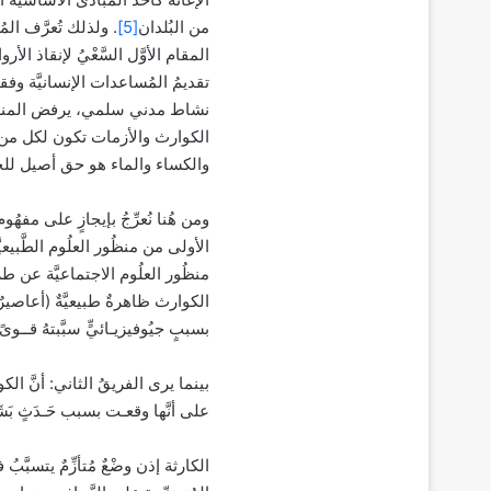
من البُلدان
[5]
. ولذلك تُعرَّف المُسا
المقام الأوَّل السَّعْيُ لإنقاذ الأرو
تقديمُ المُساعدات الإنسانيَّة وفقا 
نشاط مدني سلمي، يرفض المنطق
الكوارث والأزمات تكون لكل من ي
والكساء والماء هو حق أصيل للج
ومن هُنا نُعرِّجُ بإيجازٍ على مفهُو
الأولى من منظُور العلُوم الطَّبيعيَّ
منظُور العلُوم الاجتماعيَّة عن طريق
الكوارث ظاهرةٌ طبيعيَّةٌ (أعاصيرٌ، 
بسببٍ جيُوفيزيـائيٍّ سبَّبتهُ قــوىً ط
بينما يرى الفريقُ الثاني: أنَّ الكوا
على أنَّها وقعـت بسبب حَـدَثٍ بَشَــرِي
الكارثة إذن وضْعٌ مُتأزِّمٌ يتسبَّ