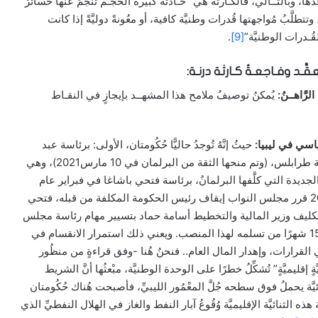
دها، وبالتــالي، فالكـارثةُ هي “حـادثةٌ كبيرةُ الحجـم تنجُمُ عنها خسائرٌ
طلَّبُ مُواجهتها قُدرات وطنيَّة كافية، أو معُونةً دوليَّةً إذا كانت
لقُـدرات الوطنيَّة”
[9]
.
الرَّاهــنُ:
يُمكنُ توصيفُ ملامح هذا المشهــد بإيجازٍ في النقـاط
اسي في ليبيا:
حيثُ إنَّهُ تُوجدُ حاليًّا حُكُومتان، الأولى: برئاسة عبد
الحميد الدبيبة تعملُ من العاصمة طرابلس، (وتم منحها الثقة من البرلمان في 10 مارس2021)، وهي
 الجديدة التي كلَّفها البرلمانُ، برئاسة فتحي باشاغا في فبراير عام
2022. علمًا أنه في 16 مايو2023 قرر مجلس النواب إيقاف رئيس الحكومة المكلفة من قبله، فتحي
وتكليف وزير المالية والتخطيط أسامة حماد بتسيير مهام رئاسة مجلس
الوزراء بدلا من باشاغا بعد نحو 15 شهرًا من تسلمه لهذا المنصب. ويعني ذلك استمرار الانقسام في
القرارات، وإهدار المال العام.. فنحنُ هُنا -وفق قراءةٍ من منظُور
يَّةٍ إقليميَّةٍ” تُشكِّلُ خطرًا على الوحدة الوطنيَّة، مبْعثُها أنَّ الشريط
ئيَّة يحملُ فوق سطحه جُلَّ المعْمُور الليبيِّ، فأصبحت هُناك حُكُومتان
ذه الثنائيَّة الإقليميَّة وُقُوعُ آبار النفط والغاز في الهلال النفطيِّ الذي