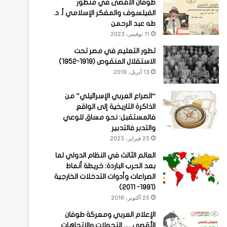
طوفان الأقصى في منظور
الفيلسوف والمفكر الإسلامي أ. د.
طه عبد الرحمن
11 نوفمبر، 2023
تطور التعليم في مصر تحت
الاستقلال المنقوص (1919-1952)
13 أبريل، 2019
“الصراع العربي الإسرائيلي” من
الذاكرة التاريخية إلى الواقع
فالمستقبل: نحو مساق للوعي
والتدبر فالتدبير
25 فبراير، 2023
العالم الثالث في النظام الدولي لما
بعد الحرب الباردة: خريطة أنماط
الصراعات وأدوات التدخلات الخارجية
(1991- 2011)
25 أكتوبر، 2016
الإعلام العربي ومعركة طوفان
الأقصى … التحولات والاتجاهات