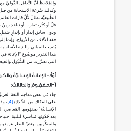
والمُلاحظُ أنَّ التَّعامُل الدَّول
وكذلك سُرعة الاستجابة من قبل المُنظ
الطَّبيعيَّة تطالُ كُلَّ قارات العا
قلَّ أو كثُر، تقارب أو تباعد زمن
ودون سابق إنذار أو بإنذارٍ ضئ
فقد الآلاف من الأرواح، وإنما إ
يُصيب المباني والبنية الأساسية 
هذا التقرير موضُوع “الإغاثة في ظ
التي تضرَّرت من السُّيُول والفيضان
أوَّلًا- الإغاثةُ الإنسانيَّةُ 
1-المفهُـومُ والدلالاتُ:
جاء في بعض معاجم اللغة العربيَّة: الا
على الفكاك من الشَّدَائِدِ
[4]
، وقد
الإنسانيَّة” بمفهُومها المُعاصر، 
بعد حُدُوثها مُباشرةً لتلبية احتيا
والمنكُوبين، بغضِّ النظر عن دينهم
الإغاثة كأحد المبادئ الأساسيَّة المُ