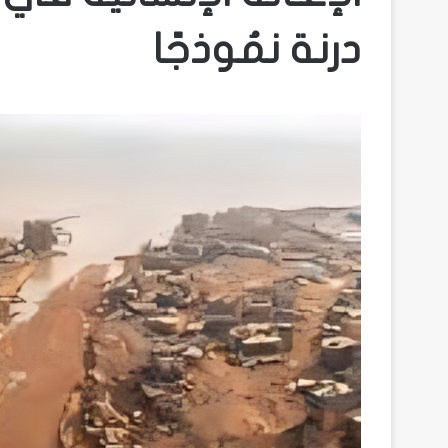
درنة نمُوذجًا