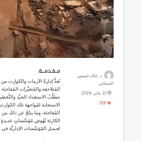
مـقـدمــة:
د. خالد خميس
تُعدُّ إدارةُ الأزمات والكوارث من ا
السحاتي
المُتلاحقة والمُتغيِّرات المُفاجئة ال
21 يناير، 2024
تتطلَّبُ الاستعداد الجيِّد والتَّخ
318
الاستجابة لمُواجهة تلك الكوارث
المُفاجئة، وما ينتُجُ عن ذلك من ص
الكارثة نُهُوض مُؤسَّساتٍ عديدةٍ بن
لعـمـل المُؤسَّسات الإداريَّة في ا