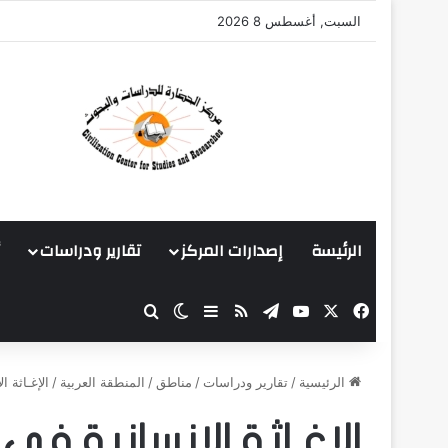
السبت, أغسطس 8 2026
الرئيسة
إصدارات المركز
تقارير ودراسات
‫X
فيسبوك
‫YouTube
تيلقرام
ملخص الموقع RSS
بحث عن
إضافة عمود جانبي
الوضع المظلم
الرئيسية
/
تقارير ودراسات
/
مناطق
/
المنطقة العربية
/
الإغـاثة ا
الإغـاثة الإنسانية في 