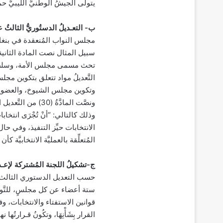
يتولَّى الجيشُ الوطنيُّ الليبيُّ حما
ب- التعـديلُ الدستُوريُّ الثالثُ 
سبيل المثال نصت المادة الثاني
تحث مسمى مجلس الأمة، وسلطة 
التَّعديلُ مواد تتعلق بتكوين م
وتكوين مجلس الشيوخ، والعضوية 
ونصَّت المادَّةُ 
الانتخابات حيِّز التنفيذ، وفي حال تع
المُتعلِّقة بالعمليَّة الانتخابيَّة كأن 
ج-تشكيلُ اللجنة المُشتركة لإعـداد ا
حسب التعديل الدستوري الثالث عشر:
ستة أعضاء عن كل مجلسٍ، للتَّوافُ
قوانين الاستفتاء والانتخابات، وفي حال
القرار بِشَأْنِهَا، وتكُونُ قـرارتُها نهائ