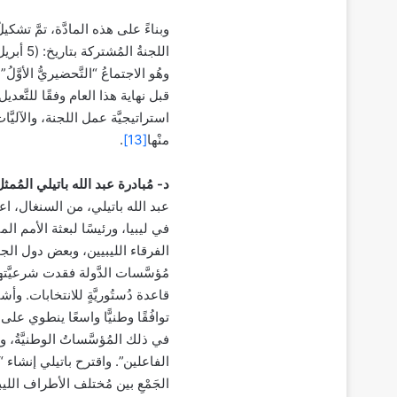
وبناءً على هذه المادَّة، تمَّ تشكي
وهُو الاجتماعُ “التَّحضيريُّ الأوَّ
قبل نهاية هذا العام وفقًا للتَّعديل ا
استراتيجيَّة عمل اللجنة، والآليَّا
منْها
[13]
.
د- مُبادرة عبد الله باتيلي
المُمثل
في ليبيا، ورئيسًا لبعثة الأمم ا
الفرقاء الليبيين، وبعض دول الج
مُؤسَّسات الدَّولة فقدت شرعيَّته
قاعدة دُستُوريَّةٍ للانتخابات. وأشار 
توافُقًا وطنيًّا واسعًا ينطوي على
في ذلك المُؤسَّساتُ الوطنيَّةُ، وا
الفاعلين”. واقترح باتيلي إنشاء “
الجَمْعِ بين مُختلف الأطراف الليبيَّ