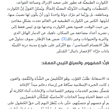
يَّ مع الكوارث الطبيعيَّة قد تطور على صعيد الإدراك وصياغة القواعد،
َّمات والهيئات الدَّوليَّة المعنيَّة إجْمَالًا. ويُمكنُ القولُ إنَّ الكوارث
لم ومناطقه، بل ورُبَّما لم تترُك دولةً واحدةً دُون أنْ يكُون لها نصيبٌ منها،
ُ حُدُوثها. الكثير من الكوارث الطبيعية في العالم تحدث بشكلٍ مفاجئ
يلٍ من حيث الوقت، قسوة بعض الكوارث وحدتها تؤدي ليس فقط إلى
لى تشريد أعداد مضاعفة من السكان، ناهيك عن الدمار الهائل الذي
والتربة والحيوانات وغير ذلك
[3]
. ضمن هذا الإطار، سوف نتناولُ في
لِّ الانقسام السياسي”، مع التَّركيز على نمُوذج مدينة درنة الليبيَّة
ات جرَّاء “الإعصار دانيال” المُدمِّر.
والكـوارثُ: المفهوم، والسياق الليبي المعقد:
ستغاثةُ: طَلَبُ الغَوْثِ، وهُو التَّخْليصُ من الشِّدَّة والنِّقْمَةِ، والعون
 كانت الخبرة الإسلامية سبَّاقةً في إرساء دعائم مبدأ “الإغاثة
المُتمثِّل بتقديم الخدمات وتوفير المُساعدات والإعانات أثناء الكارثة أو
جات حفظ الحياة وسدِّ الحاجات الأساسيَّة للسُّكَّان المُتضرِّرين
 أو جنسهم أو جنسيَّتهم، حتَّى بات يُنْظرُ اليوم إلى حقِّ الحُصُول على
تعلِّقة بحماية حُقُوق الإنسان، فلا يجُـوزُ أنْ يُحْرم منهُ مُواطنُو أيِّ بلدٍ