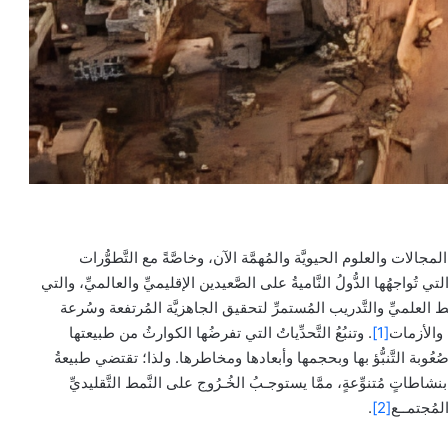
لمجالات والعلوم الحيويَّة والمُهمَّة الآن، وخاصَّةً مع التَّطوُّرات
تي تُواجهُها الدُّولُ النَّاميةُ على الصَّعيدين الإقليميِّ والعالميِّ، والتي
طيط العلميِّ والتَّدريب المُستمرِّ لتحقيق الجاهزيَّة المُرتفعة وسُرعة
 والأزمات
[1]
. وتنبُعُ التَّحدِّياتُ التي تفرضُها الكوارثُ من طبيعتها
ُعُوبة التَّنبُّؤ بها وبحجمها وأبعادها ومخاطرها. ولذا؛ تقتضي طبيعةُ
شاطاتٍ مُتنوِّعةٍ، ممَّا يستوجـبُ الخُـرُوج على النَّمط التَّقليديِّ
لمُجتمــع
[2]
.