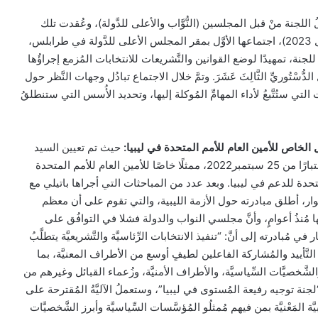
لُ اللجنة منْ قبل المجلسين (النُّوَّاب والأعلى للدَّولة)، وعُقدت تلك
اللجنةُ المُشتركة بتاريخ: (5 أبريل 2023)، اجتماعها الأوَّل بمقر المجلس الأعلى للدَّولة في طرابلس،
لُ” للجنة، تمهيدًا لوضع القوانين والتَّشريعات للانتخابات المُزمع إجراؤُها
لدُّسْتُوريِّ الثَّالِثَ عَشَرَ. وتمَّ خلال الاجتماع تبادُل وجهات النَّظر حول
ت التي ستُتَّبعُ لأداء المهامِّ المُوكلة إليها، وتحديد الأُسس التي ستنطلقُ
 الخاص للأمين العام للأمم المتحدة
في ليبيا:
حيث تم تعيين السيد
عبد الله باتيلي، من السنغال، اعتبارًا من 25 سبتمبر2022، ممثلًا خاصًا للأمين العام للأمم المتحدة
لمتحدة للدعم في ليبيا. وبعد عدد من المباحثات التي أجراها باتيلي مع
وار، أطلق مبادرته حول الأزمة الليبية، والتي تقوم على أن معظم
ا مُنذُ أعوامٍ، وأنَّ مجلسي النواب والدولة فشلا في التوافُق على
في مُبادرته إلى أنَّ: “تنفيذ الانتخابات الرِّئاسيَّة والتَّشريعيَّة يتطلَّبُ
 التَّأييد والمُشاركة الفاعلين لطيفٍ أوسع من الأطراف المعنيَّة، بما
لشَّخصيَّات السِّياسيَّة، والأطراف الأمنيَّة، وزُعماء القبائل وغيرهم من
لجنة توجيه رفيعة المُستوى في ليبيا”، وستعملُ الآليَّةُ المُقترحة على
ة المَعْنيَّة بمن فيهم مُمثلُو المُؤسَّسات السِّياسيَّة وأبرز الشَّخصيَّات