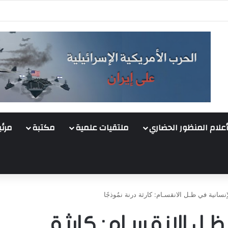
أعلام المنظور الحضاري
ملتقيات علمية
مكتبة
مرئي
لإنسانية في ظـل الانقسـام: كارثة درنة نمُوذجًا
ظـل الانقسـام: كارثة