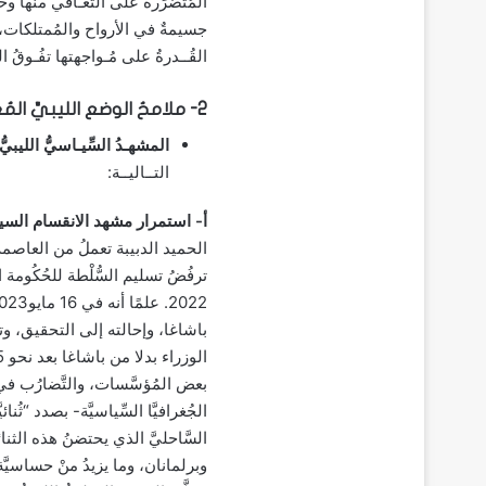
المُتضرِّرة على التَّعـافي منها وح
جسيمةٌ في الأرواح والمُمتلكات، وتت
القُــدرةُ على مُـواجهتها تفُـوقُ ا
2- ملامحُ الوضع الليبيِّ المُعقَّـد وفـاجعـةُ كـارثة درنـة:
المشهـدُ السِّيـاسيُّ الليبيُّ 
التــاليــة:
أ- استمرار مشهد الانقسام السي
ترفُضُ تسليم السُّلْطة للحُكُومة
باشاغا، وإحالته إلى التحقيق، 
بعض المُؤسَّسات، والتَّضارُب في 
الجُغرافيَّا السِّياسيَّة- بصدد “ثُنائ
السَّاحليَّ الذي يحتضنُ هذه الثنا
وبرلمانان، وما يزيدُ منْ حساسيَّة ه