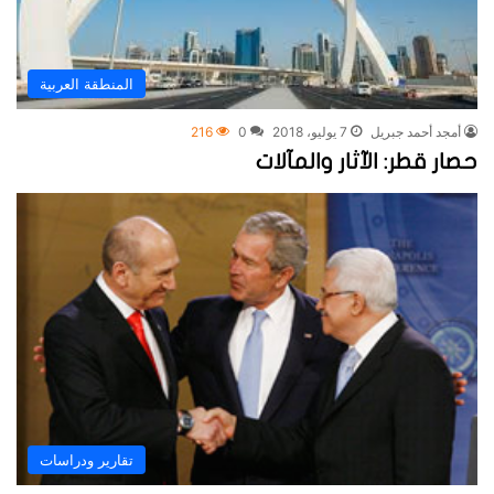
المنطقة العربية
أمجد أحمد جبريل
7 يوليو، 2018
0
216
حصار قطر: الآثار والمآلات
تقارير ودراسات