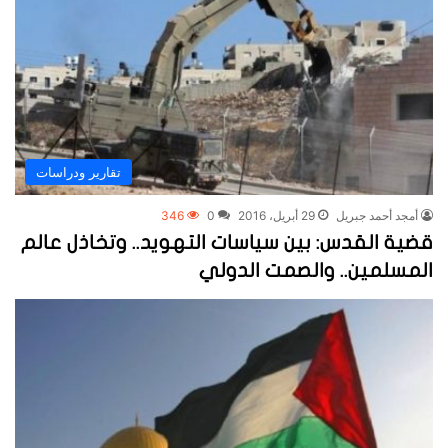
تقارير ودراسات
أمجد أحمد جبريل
29 أبريل، 2016
0
346
قضية القدس: بين سياسات التهويد.. وتخاذل عالم
المسلمين.. والصمت الدولي