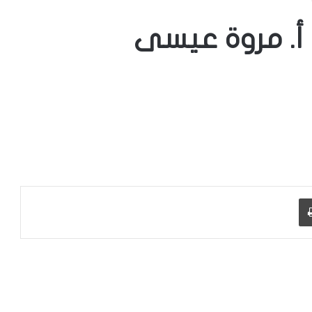
 أ. مروة عيسى
طباعة