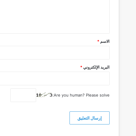
ع
ل
ي
ق
*
الاسم
*
البريد الإلكتروني
*
Are you human? Please solve: