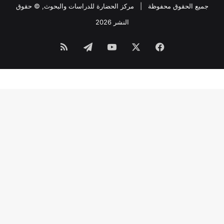
جميع الحقوق محفوظة |
مركز الحضارة للدراسات والبحوث
, © حقوق
النشر 2026
فيسبوك
‫X
‫YouTube
تيلقرام
ملخص
الموقع
RSS