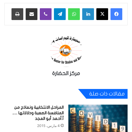
لينكدإن
واتساب
تيلقرام
ڤايبر
مشاركة عبر البريد
طباعة
مركز الحضارة
مقالات ذات صلة
المراحل الانتخابية ونماذج من
المنافسة الصعبة ودلالاتها ….
أ.أحمد أبو المجد
4 مارس، 2015