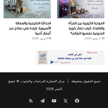
الموجة الكورية بين المرآة
الحداثة الخليجية والعمالة
والنافذة: كيف تصدِّر كوريا
الآسيوية: قراءة في نماذج من
الجنوبية نفسها للعالم؟
أعمال أدبية
21 يونيو، 2026
9 يونيو، 2026
جميع الحقوق محفوظة |
مركز الحضارة للدراسات والبحوث
, © حقوق
النشر 2026
فيسبوك
‫X
‫YouTube
تيلقرام
ملخص