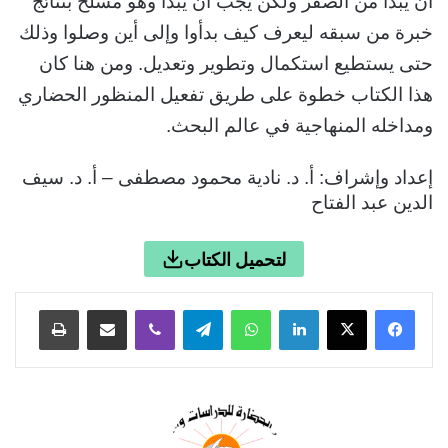
أن يبدأ من الصفر ولكن يجب أن يبدأ وهو مسلح بنتائج
خبرة من سبقه ليعرف كيف بدأوا وإلى أين وصلوا وذلك
حتى يستطيع استكمال وتطوير وتعديل. ومن هنا كان
هذا الكتاب خطوة على طريق تفعيل المنظور الحضاري
ومداخله المنهاجية في عالم البحث.
إعداد وإشراف: أ. د. نادية محمود مصطفى – أ. د. سيف
الدين عبد الفتاح
لتحميل الكتاب
لينكدإن
واتساب
تيلقرام
ڤايبر
مشاركة عبر البريد
طباعة