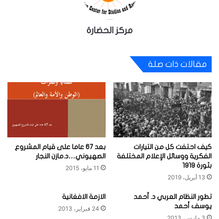
مركز الحضارة
مقالات ذات صلة
كيف احتفت كل من التيارات
بعد 67 عاما على قيام المشروع
الفكرية ووسائل الإعلام المختلفة
الصهيوني…د.مازن النجار
بثورة 1919
11 مايو، 2015
13 أبريل، 2019
تطور النظام العربي د. أحمد
الازمة الافغانية
يوسف أحمد
24 فبراير، 2013
3 مارس، 2013