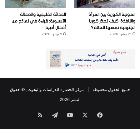
الموجة الكورية بين المرآة
الحداثة الخليجية والعمالة
والنافذة: كيف تصدِّر كوريا
الآسيوية: قراءة في نماذج من
الجنوبية نفسها للعالم؟
أعمال أدبية
21 يونيو، 2026
9 يونيو، 2026
جميع الحقوق محفوظة |
مركز الحضارة للدراسات والبحوث
, © حقوق
النشر 2026
فيسبوك
‫X
‫YouTube
تيلقرام
ملخص
الموقع