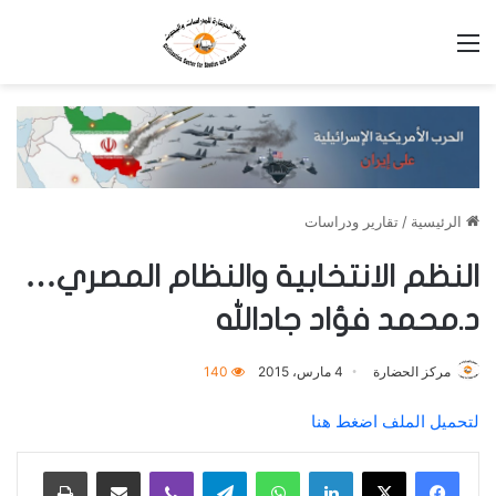
القائمة
الرئيسية
/
تقارير ودراسات
النظم الانتخابية والنظام المصري…
د.محمد فؤاد جادالله
مركز الحضارة
4 مارس، 2015
140
لتحميل الملف اضغط هنا
لينكدإن
واتساب
تيلقرام
ڤايبر
مشاركة عبر البريد
طباعة