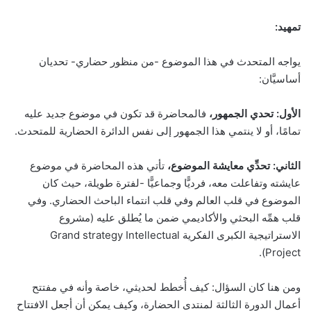
تمهيد:
يواجه المتحدث في هذا الموضوع -من منظور حضاري- تحديان
أساسيَّان:
الأول: تحدي الجمهور،
فالمحاضرة قد تكون في موضوع جديد عليه
تمامًا، أو لا ينتمي هذا الجمهور إلى نفس الدائرة الحضارية للمتحدث.
الثاني: تحدِّي معايشة الموضوع،
تأتي هذه المحاضرة في موضوع
عايشته وتفاعلت معه، فرديًّا وجماعيًّا -لفترة طويلة، حيث كان
الموضوع في قلب العالم وفي قلب انتماء الباحث الحضاري. وفي
قلب همِّه البحثي والأكاديمي ضمن ما يُطلق عليه (مشروع
الاستراتيجية الكبرى الفكرية Grand strategy Intellectual
Project).
ومن هنا كان السؤال: كيف أُخطط لحديثي، خاصة وأنه في مفتتح
أعمال الدورة الثالثة لمنتدى الحضارة، وكيف يمكن أن أجعل الافتتاح