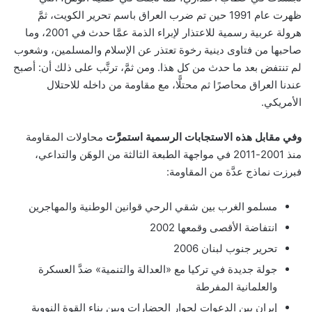
ظهرت عام 1991 حين تم ضرب العراق باسم تحرير الكويت، ثمَّ
هرولة عربية رسمية للاعتذار لإبراء الذمة عمَّا حدث في 2001، وما
صاحبها من فتاوى دينية رخوة تعتذر عن الإسلام والمسلمين، وشعوب
لم تنتفض بعد ما حدث من كل هذا. ومن ثمَّ، ترتَّب على ذلك أن: أصبح
عندنا العراق محاصرًا ثم محتلًّا، مع مقاومة من داخله للاحتلال
الأمريكي.
وفي مقابل هذه الاستجابات الرسمية استمرَّت
محاولات المقاومة
منذ 2001-2011 في مواجهة الطبعة الثالثة من الوهَن والتداعي،
فبرزت نماذج عدَّة من المقاومة:
مسلمو الغرب بين شقي الرحي قوانين الوطنية والمهاجرين
انتفاضة الأقصى وقمعها 2002
تحرير جنوب لبنان 2006
جولة جديدة في تركيا مع «العدالة والتنمية» ضدَّ العسكرة
والعلمانية المفرطة
إيران بين الدعوات لجوار الحضارات وبين بناء القوة النووية