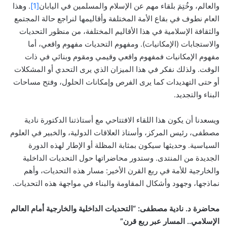
والعالم، وخُتِمَ بلقاء مهم عن الإسلام والمسلمين في اليابان
[1]
. وهذا
العام نطوف في بقاع الأمة المختلفة وأقاليمها لنراجع حالة المجتمع
والثقافة الإسلامية في هذا الأقاليم المختلفة، من منظور التحديات
والاستجابات (الإمكانيات). ومفهوم التحديات مفهوم واقعي، أما
مفهوم الإمكانيات فمفهوم واقعي وقيمي ومقوم وبنائي في ذات
الوقت. ولذلك نفكر في هذا الميزان الذي يرى التحدي أو المشكلات
أو حتى التهديدات كما يرى الفرص وإمكانات الحلول، وفتح مساحات
البناء والتجديد.
ويسعدنا أن يكون هذا اللقاء الافتتاحي مع أستاذتنا الدكتورة نادية
مصطفى، رئيس المركز، وأستاذ العلاقات الدولية، والخبير في العلوم
السياسية. وحديثها سيكون بمثابة المظلة أو الإطار لهذه الدورة
الجديدة من المنتدى. وستدور محاضراتها حول التحديات الداخلية
والخارجية للأمة في ربع القرن الأخير: مسار هذه التحديات، وأهم
نماذجها، وجهود وأشكال المقاومة والبناء في مواجهة هذه التحديات.
محاضرة د. نادية مصطفى: “التحديات الداخلية والخارجية أمام العالم
الإسلامي.. المسار عبر ربع قرن”