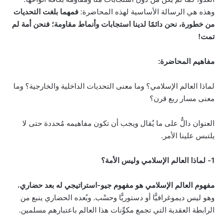
وهذه هي الرسالة الأساسية لهذه المحاضرة:
فمهما بلغت التحديات
من خطورة، نحن دائمًا لدينا استجابات وأنماط مقاومة؛ فنحن أمة لم
تمت!
مفاهيم المحاضرة:
لماذا العالم الإسلامي؟ وما معنى التحديات الداخلية والخارجية؟ وما
معنى مسار ربع قرن؟
العنوان دالٌّ على ما يُقال ويجب أن تكون مفاهيمه مُحددة حتى لا
يلتبس علينا الأمر.
1- لماذا العالم الإسلامي وليس الأمة؟
مفهوم العالم الإسلامي هو مفهوم جيو-استراتيجي له بعد حضاري
،
وهو ليس ديموغرافيًّا أو دستوريًّا وحسْب. وبُعده الحضاري ينبع من
الرابطة العقدية التي تجمع مكوِّنات هذا العالم باعتبارهم مسلمين.