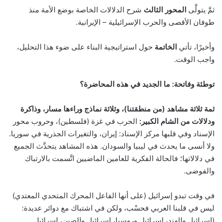
ثمَّ يتولَّى
المحور الثالث
شرح الدلالات الخاصة بوضع الأمة منذ
طوفان الأقصى والحرب الإسرائيلية – الإيرانية.
وأخيرًا، تأتي
الخاتمة
حول استراتيجية البناء على ضوء هذا التحليل،
واجب الوقت.
توطئة وفاتحة: ما الجديد في هذه المحاضرة؟
ثمة ثلاثة مشاهد (من منطقتنا)، وثلاثة نماذج وراءها مسار، وذاكرة
ودلالات من الشام الكبير:
الحرب في غزة (فلسطين)، وحروب محور
الإسناد وفي قلبها مركز الإسناد: إيران، والتغيرات الجذرية في سوريا.
ولا أنسى ما يحدث في ليبيا والسودان. هذه المشاهد يتحدَّث الجميع
في دلالاتها؛ فالحالة الفكرية للعامين الماضيين اتَّسمت بالارتباك
والفوضى.
في وقت تبدو إسرائيل (على أنها الفاعل المحرك المتحدي المعتدي)
ليس في قلبنا العربي فحسْب، ولكن في اشتباك مع دوائر عديدة:
(إسرائيل والهند، إسرائيل وروسيا، إسرائيل والصين، إسرائيل