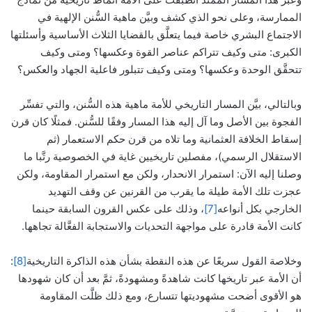
الممارسة، وعلى نحو الذي كشف وبيَّن ماهية السُّنن الإلهية في
الاجتماع البشري خاصة فيما يتعلَّق بالقضايا الثلاث الأساسية وأسئلتها
الكبرى: متى وكيف تتراكم عناصر القوة وعكسها؟ ومتى وكيف
تتحقَّق الوحدة وعكسها؟ ومتى وكيف تتبلور فاعلية الجهاد والعكس؟
وبالتالي، بيَّن المسار التاريخي للأمة ماهية هذه السُّنن، والتي تفسِّر
الفجوة بين الأصل وما آل إليه هذا المسار وفقًا للسُّنن. فمثلًا كان قرن
إسقاط الخلافة العثمانية وما تلاه من قرن حكم الاستعمار (ثم
الاستقلال الرسمي)، مفصلين تاريخيين غاية في الخصوصية رتَّبا ما
وصلنا إليه الآن: استمرار الانحدار، ولكن مع استمرار المقاومة، ولكن
عجزت تلك الأمة طيلة ما يقرب من القرنين عن وقف التهديد
الخارجي بكل أنواعه
[7]
، وذلك على عكس القرون السابقة حينما
كانت الأمة قادرة على مواجهة التحديات والاستجابة الفعَّالة تجاهها.
وخلاصة القول سريعًا عن هذه النقطة بشأن هذه الذاكرة التاريخية
[8]
:
أن الأمة عبر تاريخها كانت شاهدةً ومشهودةً، ثمَّ بعد أن كان شهودها
هو الأقوى أضحت مشهوديتها تتسارع، ومع ذلك ظلَّت المقاومة