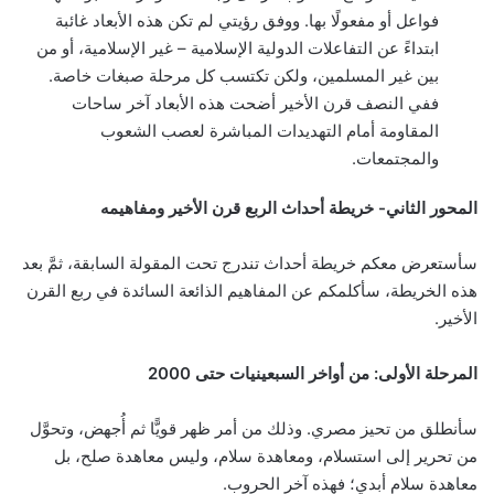
فواعل أو مفعولًا بها. ووفق رؤيتي لم تكن هذه الأبعاد غائبة
ابتداءً عن التفاعلات الدولية الإسلامية – غير الإسلامية، أو من
بين غير المسلمين، ولكن تكتسب كل مرحلة صبغات خاصة.
ففي النصف قرن الأخير أضحت هذه الأبعاد آخر ساحات
المقاومة أمام التهديدات المباشرة لعصب الشعوب
والمجتمعات.
المحور الثاني- خريطة أحداث الربع قرن الأخير ومفاهيمه
سأستعرض معكم خريطة أحداث تندرج تحت المقولة السابقة، ثمَّ بعد
هذه الخريطة، سأكلمكم عن المفاهيم الذائعة السائدة في ربع القرن
الأخير.
المرحلة الأولى: من أواخر السبعينيات حتى 2000
سأنطلق من تحيز مصري. وذلك من أمر ظهر قويًّا ثم أُجهض، وتحوَّل
من تحرير إلى استسلام، ومعاهدة سلام، وليس معاهدة صلح، بل
معاهدة سلام أبدي؛ فهذه آخر الحروب.