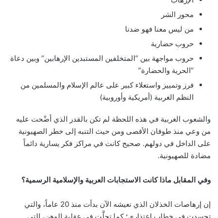
محور الشر
من ليس معنا فهو ضدنا
حروب حضارية
حروب مواجهة بين “المتخلفين المستبدين الإرهابين” وبين دعاة
“الحرية والحضارة”
فرز وتمييز واستعلاء كبير على عالم الإسلام والمسلمين من
النظم الغربية (أمريكية وأوروبية)
والشعوب الغربية في هذه اللحظة لم تكن بالقدر الذي أضْحت عليه
من وعي منذ طوفان الأقصى ومن حيث التنبه إلى خطر الصهيونية
على الداخل في دولهم. صحيح كانت في مراكز فكر يسارية دائماً
مضادة للصهيونية.
وفي المقابل ماذا كانت الاستجابات العربية والإسلامية الرسمية؟
إن إرهاصات الخذلان الذي نعيشه الآن بدأت منذ 20 عاماً، والتي
تجسدت في خطاب اعتذاري؛ كما تجلَّت في عقلية الوهن، التي