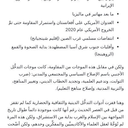
الإيرانية
ما بعد مهاتير في ماليزيا
العدوان الأمريكي على أفغانستان واستمرار المقاومة حتى تمَّ
الخروج الأمريكي عام 2020
انتفاضات مسلمي غرب الصين (إقليم شينجيانج)
وأقليات جنوب شرق آسيا المضطهدة: بداية الصحوة والقمع
(الروهينجا)
ولكن في مقابل هذه الموجات من المقاومة، كانت موجات التدخُّل
الأجنبي باسم الإصلاح السياسي والمجتمعي والمدني: (ضرب
الثوابت، وتدعيم العلمية، وتجديد الخطاب الديني، وتغيير المناهج،
والتربية المدنية، وإصلاح مناهج التعليم).
وهنا قفزت أدوات التدخُّل الدينية والثقافية والحضارية كما لم تقفز
من قبل في العصر الحديث رغم أنها كانت موجودة دائماً طوال تاريخ
المواجهة بين الإسلام والغرب بداية من الاستشراق، ولكن هذه المرة
لم تُوَجَّهْ لعقل العلماء والأكاديميِّين والمفكِّرين وحدهم، ولكن أضْحت