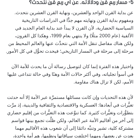
5- مسار ربع قرن ودلالاته.. عن أي ربع قرن نتحدث؟
عن بداية القرن الواحد والعشرين، ونهاية القرن العشرين نتحدث.
ومفهوم بداية القرن ونهايته مهم جدًّا في الدراسات التاريخية
السياسية الحضارية، لأن القرن لا يبدأ عند بداية العام الجديد في
الألفية (عام 2000 مثلًا) ولا ينتهي بعام 1999، وهكذا كل القرون،
ولكن هناك مفاصل تنقل الأمة التي نتحدَّث عنها والعالم المحيط من
مرحلة إلى مرحلة في المسار التاريخي؛ فيحدث تحوُّل في كل الأمور.
واختيار هذه الفترة إنما كان لتوصيل رسالة أن ما يحدث للأمة الآن
في أسوأ تجلياته، وفي أكثر حالات الأمة وهنًا وفي حالة تتداعى عليها
الأمم، لكن لا تزال هناك مقاومة.
لأن هذه التحديات وإن كانت مسائلها مستمرَّة عبر الأمة إلا أنه حدثت
تغيُّرات في أبعادها: العسكرية والاقتصادية والثقافية والدينية، إذ مرَّت
بتطوُّرات وتغيُّرات كثيرة. كما تنوَّعت هذه التغيُّرات من إقليم حضاري
إلى آخر من أقاليم الأمة عبر العالم، ولكن ظلَّت تجمع بينها قواسم
مشتركة كلية، تشير وتنبِّه دائمًا إلى أن شعوب هذه الأقاليم مهما
بعدت عن بعضها، ومهما اختلفت سياقاتها ونظمها، هم أمة واحدة،