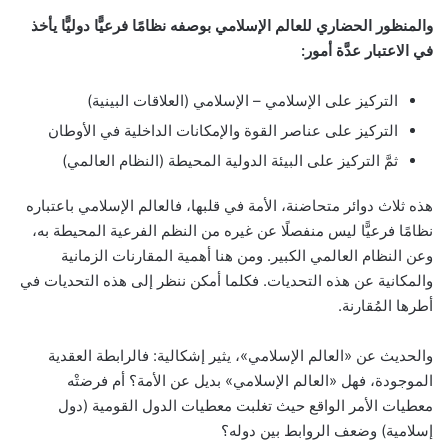
والمنظور الحضاري للعالم الإسلامي بوصفه نظامًا فرعيًّا دوليًّا يأخذ
في الاعتبار عدَّة أمور:
التركيز على الإسلامي – الإسلامي (العلاقات البينية)
التركيز على عناصر القوة والإمكانات الداخلية في الأوطان
ثمَّ التركيز على البيئة الدولية المحيطة (النظام العالمي)
هذه ثلاث دوائر متحاضنة، الأمة في قلبها، فالعالم الإسلامي باعتباره
نظامًا فرعيًّا ليس منفصلًا عن غيره من النظم الفرعية المحيطة به،
وعن النظام العالمي الكبير. ومن هنا أهمية المقارنات الزمانية
والمكانية عن هذه التحديات. فكلما أمكن ننظر إلى هذه التحديات في
أطرها المُقارنة.
والحديث عن «العالم الإسلامي»، يثير إشكالية: فالرابطة العقدية
الموجودة، فهل «العالم الإسلامي» بديل عن الأمة؟ أم فرضتْه
معطيات الأمر الواقع حيث تغلبت معطيات الدول القومية (دول
إسلامية) وضعف الروابط بين دوله؟