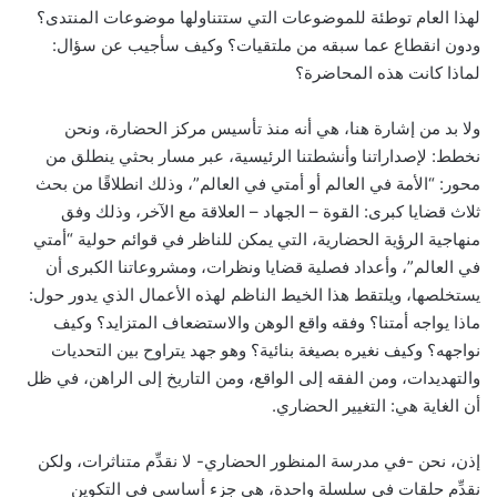
لهذا العام توطئة للموضوعات التي ستتناولها موضوعات المنتدى؟
ودون انقطاع عما سبقه من ملتقيات؟ وكيف سأجيب عن سؤال:
لماذا كانت هذه المحاضرة؟
ولا بد من إشارة هنا، هي أنه منذ تأسيس مركز الحضارة، ونحن
نخطط: لإصداراتنا وأنشطتنا الرئيسية، عبر مسار بحثي ينطلق من
محور: “الأمة في العالم أو أمتي في العالم”، وذلك انطلاقًا من بحث
ثلاث قضايا كبرى: القوة – الجهاد – العلاقة مع الآخر، وذلك وفق
منهاجية الرؤية الحضارية، التي يمكن للناظر في قوائم حولية “أمتي
في العالم”، وأعداد فصلية قضايا ونظرات، ومشروعاتنا الكبرى أن
يستخلصها، ويلتقط هذا الخيط الناظم لهذه الأعمال الذي يدور حول:
ماذا يواجه أمتنا؟ وفقه واقع الوهن والاستضعاف المتزايد؟ وكيف
نواجهه؟ وكيف نغيره بصيغة بنائية؟ وهو جهد يتراوح بين التحديات
والتهديدات، ومن الفقه إلى الواقع، ومن التاريخ إلى الراهن، في ظل
أن الغاية هي: التغيير الحضاري.
إذن، نحن -في مدرسة المنظور الحضاري- لا نقدِّم متناثرات، ولكن
نقدِّم حلقات في سلسلة واحدة، هي جزء أساسي في التكوين