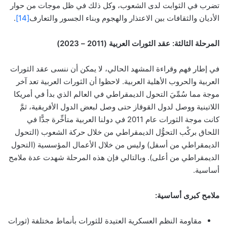
تضرب في الثوابت لدى الشعوب، وكل ذلك في ظل موجات من حوار
الأديان والثقافات بين الاعتذار والهجوم وبناء الجسور والتعارف
[14]
.
المرحلة الثالثة: عقد الثورات العربية (2011 – 2023)
في إطار فهم وقراءة المشهد الحالي، لا يمكن أن ننسى عقد الثورات
العربية والحروب الأهلية العربية. لاحظوا أن الثورات العربية تعد آخر
موجة مما سُمِّيَ التحول الديمقراطي في العالم الذي بدأ في أمريكا
اللاتينية ووصل لدول القوقاز حتى وصل لبعض الدول الأفريقية، ثمَّ
كانت موجة الثورات عام 2011 في دولنا العربية متأخِّرة جدًّا في
اللحاق بركْب التحوُّل الديمقراطي من خلال حركة الشعوب (التحول
الديمقراطي من أسفل) وليس من خلال الأعمال المؤسسية (التحول
الديمقراطي من أعلى). وبالتالي فإن هذه المرحلة شهدت عدة ملامح
أساسية.
ملامح كبرى أساسية:
مقاومة النظم العسكرية العتيدة للثورات بأنماط مختلفة (ثورات