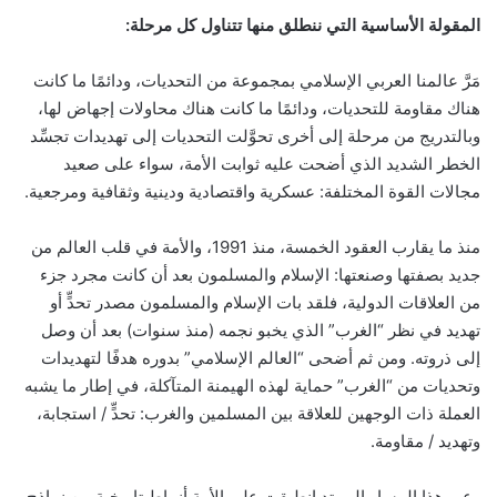
المقولة الأساسية التي ننطلق منها تتناول كل مرحلة:
مَرَّ عالمنا العربي الإسلامي بمجموعة من التحديات، ودائمًا ما كانت
هناك مقاومة للتحديات، ودائمًا ما كانت هناك محاولات إجهاض لها،
وبالتدريج من مرحلة إلى أخرى تحوَّلت التحديات إلى تهديدات تجسِّد
الخطر الشديد الذي أضحت عليه ثوابت الأمة، سواء على صعيد
مجالات القوة المختلفة: عسكرية واقتصادية ودينية وثقافية ومرجعية.
منذ ما يقارب العقود الخمسة، منذ 1991، والأمة في قلب العالم من
جديد بصفتها وصنعتها: الإسلام والمسلمون بعد أن كانت مجرد جزء
من العلاقات الدولية، فلقد بات الإسلام والمسلمون مصدر تحدٍّ أو
تهديد في نظر “الغرب” الذي يخبو نجمه (منذ سنوات) بعد أن وصل
إلى ذروته. ومن ثم أضحى “العالم الإسلامي” بدوره هدفًا لتهديدات
وتحديات من “الغرب” حماية لهذه الهيمنة المتآكلة، في إطار ما يشبه
العملة ذات الوجهين للعلاقة بين المسلمين والغرب: تحدٍّ / استجابة،
وتهديد / مقاومة.
وعبر هذا المسار الممتد انطبقت على الأمة أنماط تاريخية من نماذج