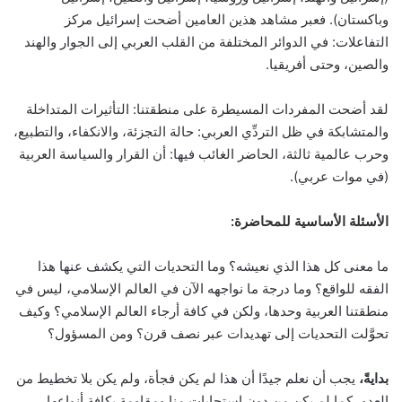
وباكستان). فعبر مشاهد هذين العامين أضحت إسرائيل مركز
التفاعلات: في الدوائر المختلفة من القلب العربي إلى الجوار والهند
والصين، وحتى أفريقيا.
لقد أضحت المفردات المسيطرة على منطقتنا: التأثيرات المتداخلة
والمتشابكة في ظل التردِّي العربي: حالة التجزئة، والانكفاء، والتطبيع،
وحرب عالمية ثالثة، الحاضر الغائب فيها: أن القرار والسياسة العربية
(في موات عربي).
الأسئلة الأساسية للمحاضرة:
ما معنى كل هذا الذي نعيشه؟ وما التحديات التي يكشف عنها هذا
الفقه للواقع؟ وما درجة ما نواجهه الآن في العالم الإسلامي، ليس في
منطقتنا العربية وحدها، ولكن في كافة أرجاء العالم الإسلامي؟ وكيف
تحوَّلت التحديات إلى تهديدات عبر نصف قرن؟ ومن المسؤول؟
بدايةً،
يجب أن نعلم جيدًا أن هذا لم يكن فجأة، ولم يكن بلا تخطيط من
العدو، كما لم يكن من دون استجابات منا ومقاومة بكافة أنواعها.