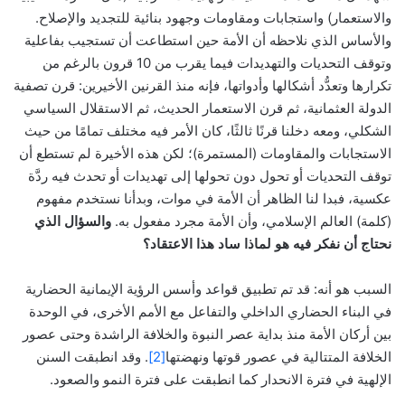
والاستعمار) واستجابات ومقاومات وجهود بنائية للتجديد والإصلاح.
والأساس الذي نلاحظه أن الأمة حين استطاعت أن تستجيب بفاعلية
وتوقف التحديات والتهديدات فيما يقرب من 10 قرون بالرغم من
تكرارها وتعدُّد أشكالها وأدواتها، فإنه منذ القرنين الأخيرين: قرن تصفية
الدولة العثمانية، ثم قرن الاستعمار الحديث، ثم الاستقلال السياسي
الشكلي، ومعه دخلنا قرنًا ثالثًا، كان الأمر فيه مختلف تمامًا من حيث
الاستجابات والمقاومات (المستمرة)؛ لكن هذه الأخيرة لم تستطع أن
توقف التحديات أو تحول دون تحولها إلى تهديدات أو تحدث فيه ردَّة
عكسية، فبدا لنا الظاهر أن الأمة في موات، وبدأنا نستخدم مفهوم
(كلمة) العالم الإسلامي، وأن الأمة مجرد مفعول به.
والسؤال الذي
نحتاج أن نفكر فيه هو لماذا ساد هذا الاعتقاد؟
السبب هو أنه: قد تم تطبيق قواعد وأسس الرؤية الإيمانية الحضارية
في البناء الحضاري الداخلي والتفاعل مع الأمم الأخرى، في الوحدة
بين أركان الأمة منذ بداية عصر النبوة والخلافة الراشدة وحتى عصور
الخلافة المتتالية في عصور قوتها ونهضتها
[2]
. وقد انطبقت السنن
الإلهية في فترة الانحدار كما انطبقت على فترة النمو والصعود.