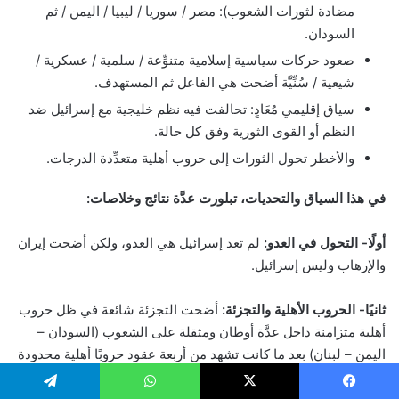
مضادة لثورات الشعوب): مصر / سوريا / ليبيا / اليمن / ثم
السودان.
صعود حركات سياسية إسلامية متنوِّعة / سلمية / عسكرية /
شيعية / سُنِّيَّة أضحت هي الفاعل ثم المستهدف.
سياق إقليمي مُعَادٍ: تحالفت فيه نظم خليجية مع إسرائيل ضد
النظم أو القوى الثورية وفق كل حالة.
والأخطر تحول الثورات إلى حروب أهلية متعدِّدة الدرجات.
في هذا السياق والتحديات، تبلورت عدَّة نتائج وخلاصات:
أولًا- التحول في العدو:
لم تعد إسرائيل هي العدو، ولكن أضحت إيران
والإرهاب وليس إسرائيل.
ثانيًا- الحروب الأهلية والتجزئة:
أضحت التجزئة شائعة في ظل حروب
أهلية متزامنة داخل عدَّة أوطان ومثقلة على الشعوب (السودان –
اليمن – لبنان) بعد ما كانت تشهد من أربعة عقود حروبًا أهلية محدودة
النطاق، من قبل فرادى وعلى التوالي.