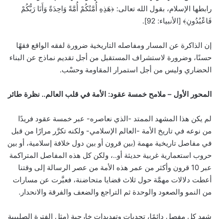
رابطها الإسلام، بقول الله تعالى: ﴿هَذِهِ أُمَّتُكُمْ أُمَّةً وَاحِدَةً وَأَنَا رَبُّكُمْ
فَاعْبُدُونِ﴾ [الأنبياء: 92].
إن الذاكرة عن المسار ومفاصله التاريخية ضرورة لفقه الواقع فقهًا
حسنًا، وضرورة لاستشراف المستقبل من أجل تقديم نماذج عن البناء
الحضاري وليس من أجل استمرار المقاومة وحسْب.
المحور الأول – ملامح خمسة عقود: الأمة في قلب العالم.. نظرة طائر
لم يكن هذا المشهد الممتد -الذي نعاصره- عبر خمسة عقود فريدًا
من نوعه في تاريخ الأمة -العالم الإسلامي- ولكنه تكرَّر مرارًا من قبل
في مفاصل تاريخية مهمة (بين قرون أو بين دول خلافة إسلامية، أو بين
حروب استعمارية غربية حديثة أو..، ولكن كل هذه المفاصل المتراكمة
عبر 10 قرون وأكثر من عمر هذه الأمة من عصر الرسالة إلى وقتنا
أعطت دلالات مهمَّة حول ثلاث قضايا متحاضنة، فعبَّرت عن مسارات
من النمو والصعود والوحدة ثم التراجع والضعف والفرقة والانحدار.
شهد كل مفصل دائمًا، تحديات وتهديدات خارجية (مثل الفترة الصليبية