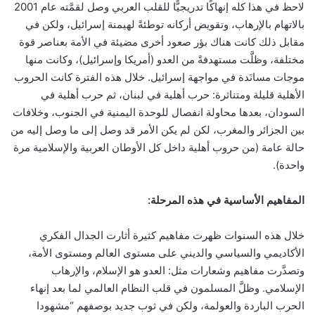
لاحظ في هذا كله إنهاكًا تدريجيًّا للقلب العربي وصل لقمَّته عام 2001
بالاتهام بالإرهاب، وتقويض أركانه توطئةً لهيمنة إسرائيل، ولكن في
مقابل ذلك كانت هناك بؤر صعود أخرى مضيئة في الأمة بعناصر قوة
مختلفة، وظلَّت مستهدفةً من العدو (أمريكا وإسرائيل)، وكانت منها
موجات مسانَدة في مواجهة إسرائيل. خلال هذه الفترة كانت الحروب
الأهلية قليلة ومتناثرة: حرب أهلية في لبنان، ثم حرب أهلية في
السودان، بعدها محاولة انفصال للوحدة اليمنية في الجنوب، وخلافات
بين الجزائر والمغرب، لكن لم يكن الأمر قد وصل إلى ما وصل إليه من
حالة عامة (من حروب أهلية داخل كل الأوطان العربية والإسلامية مرة
واحدة).
المفاهيم الأساسية في هذه المرحلة:
خلال هذه السنوات ظهرت مفاهيم كثيرة أثارت الجدال الفكري
الأكاديمي والسياسي والديني على مستوى العالم ومستوى الأمة،
وتصدَّرت مفاهيم وشعارات مثل: العدو هو الإسلام، والإرهاب
الإسلامي. وظلَّ المسلمون في قلب النظام العالمي لما بعد إنهاء
الحرب الباردة والعولمة، ولكن في ثوب جديد بوصفهم “مشهودا