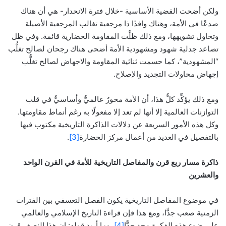
ولكن أضحت القضية الأساسية -خلال فترة الانحدار- هي أن هناك
صدعًا في الأمة، وهناك وافدًا ذا مرجعية تغالب المرجعية الأصيلة
وتحاول تشويهها، ومع ذلك ظلَّت المقاومة الحضارية قائمة. وفي ظل
تصاعد جدلية شهود ومشهودية الأمة أضحى هناك رجحان لصالح تغلُّب
“المشهودية”، كما حسمت ثنائية المقاومة والاجهاض لصالح تغلُّب
إجهاض محاولات التجديد والإصلاح.
ومع ذلك يؤكِّد كلُّ هذا، أن الأمة محورٌ عالميٌّ وأساسيٌّ في قلب
التوازنات العالمية إلا أنها لم تعد إلا مفعولًا به رغم أنماط مقاومتها.
وكل هذه الأمور السريعة عن دلالات الذاكرة التاريخية مكتوب فيها
بالتفصيل في العديد من أعمال مركز الحضارة
[3]
.
ذاكرة مسار ربع قرن والمفاصل التاريخية للأمة في القرن الواحد
والعشرين
في موضوع المفاصل التاريخية يكون الفصل التعسفي بين الفترات
الزمنية صعب جدًّا، ومع هذا فإن قراءة التاريخ الإسلامي والعالمي
على ضوء هذه الفكرة مجدٍ جدًّا
[4]
. وما أريد قوله: إن هذا النصف قرن