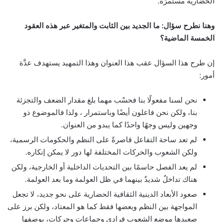
الحضارية مستمرَّة.
وهنا نطرح سؤال: ما الجديد بين الثابت والمتغير عبر هذه العقود
الخمسة الماضية؟
إن طرح هذا السؤال عقب هذا العنوان وهذا التمهيد يستهدف عدَّة
أمور:
نحن لسنا مفعولًا بنا فحسْب مهما بلغ مقدار الضعف والتجزئة
بنا، ولكن نحن فاعلون أيضًا وباستمرار ، ولذا فالموضوع ذو
وجهين وليس وجهًا واحدًا كما يبدو من العنوان.
لم تعد ساحة التفاعل قاصرةً على النظم والحكومات الرسمية،
ولكن الشعوب والحركات المختلفة لها دور لا يمكن إنكاره.
لم يعد الفصل حاسمًا بين التحديات الداخلية أو الخارجية، ولكن
هناك تداخلٌ شديدٌ بينهما في ظل العولمة وما بعد العولمة.
صعود الأبعاد الدينية الثقافية الحضارية على نحو جديد، لا تجعل
المواجهة بين النظم وبعضها فقط كما هو المعتاد، ولكن برز على
صعيدها موضع الشعوب فرادى وجماعات وحركات، بوصفها