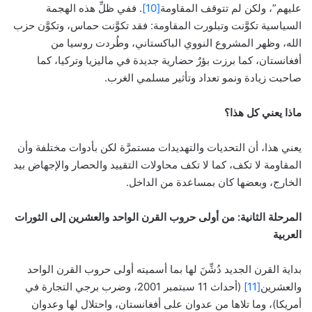
عليهم”، ولكن لم تتوقف المقاومة
[10]
. ففي ظلِّ هذه الهجمة
السياسية تكوَّنت وتبلورت المقاومة: فقد تكوَّنت حماس، وتكوَّن حزب
الله، وظهر المشروع النووي الباكستاني، وطُردت روسيا من
أفغانستان، كما برزت بؤرٌ حضارية جديدة في ماليزيا وتركيا، كما
صاحبت زيادة ونمو تعداد وتأثير مسلمي الغرب.
ماذا يعني كل هذا؟
يعني هذا، أن التحديات والتهديدات مستمرَّة لكن بأدوات مختلفة وأن
المقاومة لا تكف، كما لا تكف محاولات التقييد والحصار والإجهاض بيد
الخارج، وبعضها كان بمساعدة من الداخل.
المرحلة الثانية: من أولى حروب القرن الواحد والعشرين إلى الثورات
العربية
بداية القرن الجديد دُشِّنَ لها بما أسميته أولى حروب القرن الواحد
والعشرين
[11]
(أحداث 11 سبتمبر 2001، وضرب برجي التجارة في
أمريكا)، وما تلاها من عدوان على أفغانستان، واحتلال لها وعدوان