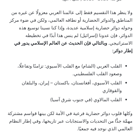
ولا ينظر هذا التقسيم فقط إلى عالمنا العربي معزولًا عن غيره من
المناطق والدوائر الحضارية أو نطاقه العالمي، ولكن في ضوء مركز
وحوله دوائر حضارية إسلامية عديدة، وإذا كنا نسينا توسيع هذه
الدوائر، فإن عدونا (إسرائيل) لم ينس هذا أبدًا في تخطيطه
الاستراتيجي.
وبالتالي فإن الحديث عن العالم الإسلامي يدور في
إطار دوائر:
القلب العربي (الشام) مع القلب الآسيوي: تزامنًا وتفاعلًا،
وصعود القلب الفلسطيني.
القلب الآسيوي، أفغانستان، باكستان – إيران، والبلقان
والقوقازي
القلب المالاوي (في جنوب شرق آسيا)
وكلها قلوب دوائر حضارية فرعية في الأمة لكن بينها قواسم مشتركة
مهمَّة جدًّا من التحديات والاستجابات عبر تاريخها، وفي إطار النظام
العالمي الذي نوجد فيه جمعيًا.