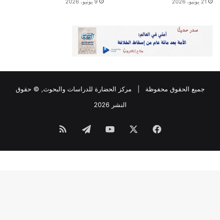
21 يونيو، 2026
9 يونيو، 2026
جميع الحقوق محفوظة |
مركز الحضارة للدراسات والبحوث
, © حقوق
النشر 2026
فيسبوك
‫X
‫YouTube
تيلقرام
ملخص
الموقع
RSS