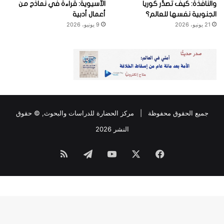
والنافذة: كيف تصدِّر كوريا
الآسيوية: قراءة في نماذج من
الجنوبية نفسها للعالم؟
أعمال أدبية
21 يونيو، 2026
9 يونيو، 2026
جميع الحقوق محفوظة |
مركز الحضارة للدراسات والبحوث
, © حقوق
النشر 2026
فيسبوك
‫X
‫YouTube
تيلقرام
ملخص
الموقع
RSS