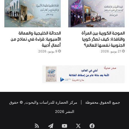
الموجة الكورية بين المرآة
الحداثة الخليجية والعمالة
والنافذة: كيف تصدِّر كوريا
الآسيوية: قراءة في نماذج من
الجنوبية نفسها للعالم؟
أعمال أدبية
21 يونيو، 2026
9 يونيو، 2026
جميع الحقوق محفوظة |
مركز الحضارة للدراسات والبحوث
, © حقوق
النشر 2026
فيسبوك
‫X
‫YouTube
تيلقرام
ملخص