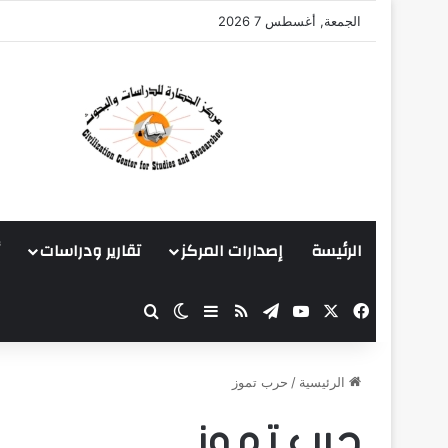
الجمعة, أغسطس 7 2026
الرئيسة
إصدارات المركز
تقارير ودراسات
‫X
فيسبوك
‫YouTube
تيلقرام
ملخص الموقع RSS
بحث عن
إضافة عمود جانبي
الوضع المظلم
الرئيسية
/
حرب تموز
حرب تموز