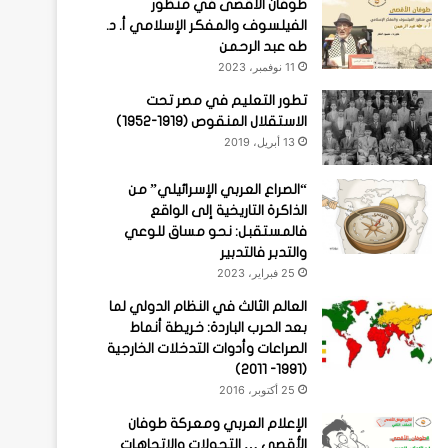
طوفان الأقصى في منظور
الفيلسوف والمفكر الإسلامي أ. د.
طه عبد الرحمن
11 نوفمبر، 2023
تطور التعليم في مصر تحت
الاستقلال المنقوص (1919-1952)
13 أبريل، 2019
“الصراع العربي الإسرائيلي” من
الذاكرة التاريخية إلى الواقع
فالمستقبل: نحو مساق للوعي
والتدبر فالتدبير
25 فبراير، 2023
العالم الثالث في النظام الدولي لما
بعد الحرب الباردة: خريطة أنماط
الصراعات وأدوات التدخلات الخارجية
(1991- 2011)
25 أكتوبر، 2016
الإعلام العربي ومعركة طوفان
الأقصى … التحولات والاتجاهات