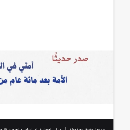
جميع الحقوق محفوظة |
مركز الحضارة للدراسات والبحوث
, © حقو