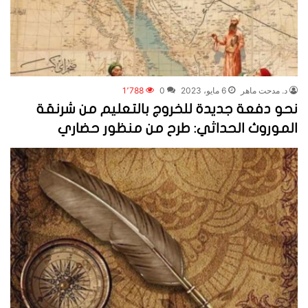
د. مدحت ماهر
6 مايو، 2023
0
1٬788
نحو دفعة جديدة للخروج بالتعليم من شرنقة
الموروث الحداثي: طرح من منظور حضاري