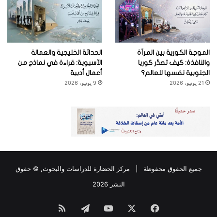
الموجة الكورية بين المرآة
الحداثة الخليجية والعمالة
والنافذة: كيف تصدِّر كوريا
الآسيوية: قراءة في نماذج من
الجنوبية نفسها للعالم؟
أعمال أدبية
21 يونيو، 2026
9 يونيو، 2026
جميع الحقوق محفوظة |
مركز الحضارة للدراسات والبحوث
, © حقوق
النشر 2026
فيسبوك
‫X
‫YouTube
تيلقرام
ملخص