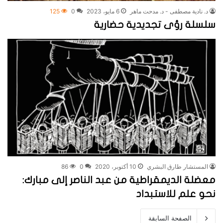
د. نادية مصطفى - د. مدحت ماهر
6 مايو، 2023
0
125
سلسلة رؤى تجديدية حضارية
المستشار طارق البشري
10 أكتوبر، 2020
0
86
معضلة الديمقراطية من عبد الناصر إلى مبارك:
نحو علم للاستبداد
الصفحة السابقة