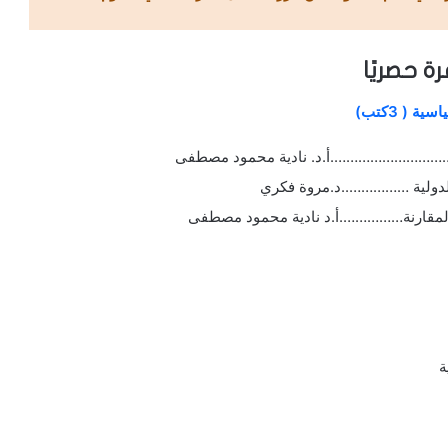
ة حصريًا
 ( 3كتب)
………………………….أ.د. نادية محمود مصطفى
الدولية ……………..د.مروة فكري
المقارنة…………….أ.د نادية محمود مصطفى
ة