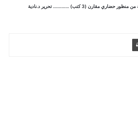
سلسلة المداخل المنهاجية من منظور حضاري مقارن (3 كتب) …………. تحرير د.نادية
طباعة