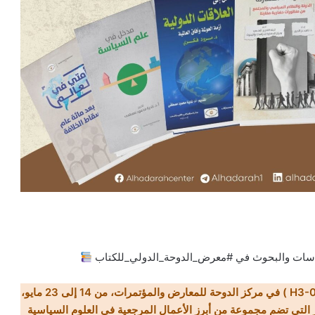
راسات والبحوث في #معرض_الدوحة_الدولي_للكتاب
زورونا في جناح دار مدارات ( H3-08 ) في مركز الدوحة للمعارض والمؤتمرات، من 14 إلى 23 مايو،
التي تضم مجموعة من أبرز الأعمال المرجعية في العلوم السياسية