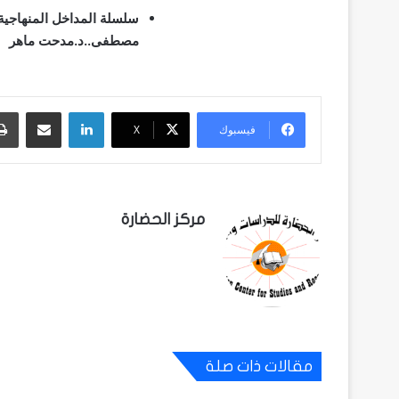
مصطفى..د.مدحت ماهر
لينكدإن
مشاركة عبر البريد
فيسبوك
‫X
مركز الحضارة
مقالات ذات صلة