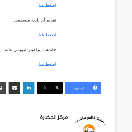
اضغط هنا
تقديم أ.د.نادية مصطفى
اضغط هنا
خاتمة د.إبراهيم البيومي غانم
اضغط هنا
لينكدإن
مشاركة عبر البريد
فيسبوك
‫X
مركز الحضارة