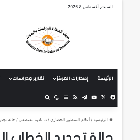
السبت, أغسطس 8 2026
الرئيسة
إصدارات المركز
تقارير ودراسات
‫X
فيسبوك
‫YouTube
تيلقرام
ملخص الموقع RSS
بحث عن
إضافة عمود جانبي
الوضع المظلم
الرئيسية
/
أعلام المنظور الحضاري
/
د. نادية مصطفى
/
حالة تجد
حالة تجديد الخطاب ا