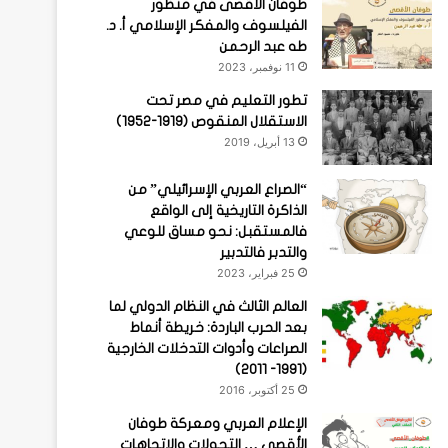
طوفان الأقصى في منظور
الفيلسوف والمفكر الإسلامي أ. د.
طه عبد الرحمن
11 نوفمبر، 2023
تطور التعليم في مصر تحت
الاستقلال المنقوص (1919-1952)
13 أبريل، 2019
“الصراع العربي الإسرائيلي” من
الذاكرة التاريخية إلى الواقع
فالمستقبل: نحو مساق للوعي
والتدبر فالتدبير
25 فبراير، 2023
العالم الثالث في النظام الدولي لما
بعد الحرب الباردة: خريطة أنماط
الصراعات وأدوات التدخلات الخارجية
(1991- 2011)
25 أكتوبر، 2016
الإعلام العربي ومعركة طوفان
الأقصى … التحولات والاتجاهات