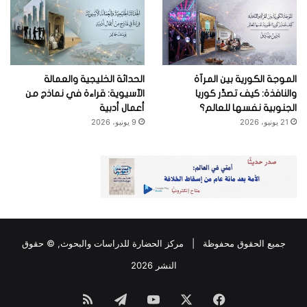
الموجة الكورية بين المرآة
الحداثة الخليجية والعمالة
والنافذة: كيف تصدِّر كوريا
الآسيوية: قراءة في نماذج من
الجنوبية نفسها للعالم؟
أعمال أدبية
21 يونيو، 2026
9 يونيو، 2026
جميع الحقوق محفوظة |
مركز الحضارة للدراسات والبحوث
, © حقوق
النشر 2026
فيسبوك
‫X
‫YouTube
تيلقرام
ملخص