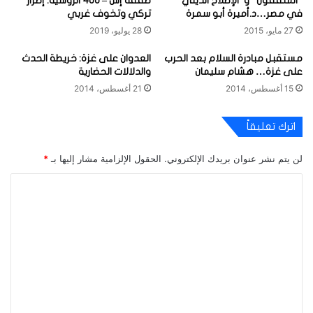
“المثقفون” و”الإصلاح الديني”
صفقة إس – 400 الروسية: إصرار
في مصر…د.أميرة أبو سمرة
تركي وتخوف غربي
27 مايو، 2015
28 يوليو، 2019
مستقبل مبادرة السلام بعد الحرب
العدوان على غزة: خريطة الحدث
على غزة… هشام سليمان
والدلالات الحضارية
15 أغسطس، 2014
21 أغسطس، 2014
اترك تعليقاً
لن يتم نشر عنوان بريدك الإلكتروني.
الحقول الإلزامية مشار إليها بـ
*
ا
ل
ت
ع
ل
ي
ق