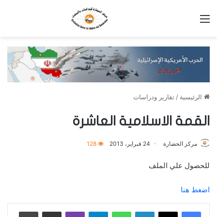
القائمة
الرئيسية
/
تقارير ودراسات
القمة الاسلامية العاشرة
مركز الحضارة
24 فبراير، 2013
128
للحصول علي الملف
اضغط هنا
لينكدإن
واتساب
تيلقرام
ڤايبر
مشاركة عبر البريد
طباعة