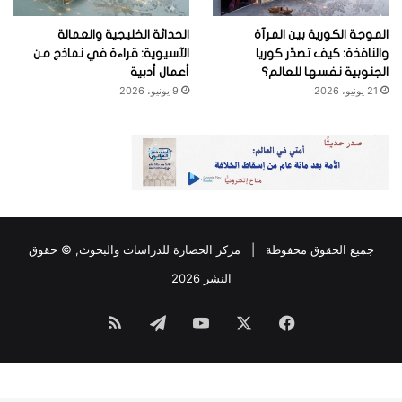
الموجة الكورية بين المرآة
الحداثة الخليجية والعمالة
والنافذة: كيف تصدِّر كوريا
الآسيوية: قراءة في نماذج من
الجنوبية نفسها للعالم؟
أعمال أدبية
21 يونيو، 2026
9 يونيو، 2026
جميع الحقوق محفوظة |
مركز الحضارة للدراسات والبحوث
, © حقوق
النشر 2026
فيسبوك
‫X
‫YouTube
تيلقرام
ملخص
الموقع