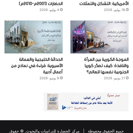
الأمريكية: التشكل والتمثلات
الحضارات (2001م-2010م)
18 يوليو، 2026
4 يوليو، 2026
الموجة الكورية بين المرآة
الحداثة الخليجية والعمالة
والنافذة: كيف تصدِّر كوريا
الآسيوية: قراءة في نماذج من
الجنوبية نفسها للعالم؟
أعمال أدبية
21 يونيو، 2026
9 يونيو، 2026
جميع الحقوق محفوظة |
مركز الحضارة للدراسات والبحوث
, © حقوق