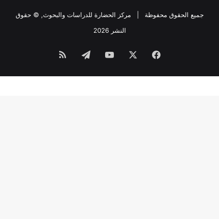
جميع الحقوق محفوظة |
مركز الحضارة للدراسات والبحوث
, © حقوق
النشر 2026
فيسبوك
‫X
‫YouTube
تيلقرام
ملخص
الموقع
RSS