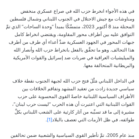
في هذه الأجواء انخرط حزب الله في صراع عسكري منخفض
ومناوشات مع جيش الاحتلال في الجنوب اللبناني وشمال فلسطين
المحتلة منذ 8 أكتوبر 2023، متمسِّكًا بمبدأ “وحدة الساحات” الذي تمَّ
التوافق عليه بين أطراف محور المقاومة، ويقتضي انخراط كامل
جبهات المحور في الجهود العسكرية ضدَّ أعداء أي طرف من أطرف
هذا التحالف. وهو ما تحقَّق بالفعل بانخراط حزب الله وأنصار الله
والميليشيات العراقية في ضربات ضد إسرائيل والقوات الأمريكية
والبريطانية المتحالفة معها.
في الداخل اللبناني مَثَّلَ فتح حزب الله لجبهة الجنوب نقطة خلاف
سياسي جديدة زادت من تعقيد المشهد وتفاقم الخلافات بين
الأطراف السياسية اللبنانية خاصةً القوى المحسوبة على حزب
القوات اللبنانية التي اعتبرت أن هذه الحرب “ليست حرب لبنان”،
مشيرة إلى ما قد تسبِّبه من آثار كارثية على الشعب اللبناني بكلِّ
طوائفه، في ظل الأزمات التي تعصف بالبلاد
[1]
.
منذ عام 2005، تمَّ تأطير القوى السياسية والشعبية ضمن تحالفين