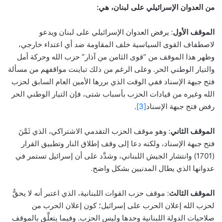
من العدوان الإسرائيلي على لبنان، هي:
الموقف الأول
: يرفض العدوان الإسرائيلي على لبنان ويدعو
لاصطفاف القوى السياسية خلف المقاومة ضد أي اعتداء خارجي،
وظهر هذا الموقف من “قوى الثامن من آذار” حزب الله وحركة أمل
والتيار الوطني الحر. وعلى الرغم من ذلك تباينت مواقفهم من مسألة
فتح جبهة الإسناد ففي الوقت الذي بررها الأمين العام السابق لحزب
الله وغيره من قيادات الحزب بأسباب شتى، فإن التيار الوطني الحر
رفض فتح جبهة الإسناد
[3]
.
الموقف الثاني
: وهو موقف الحزب التقدمي الاشتراكي، الذي ثَمَّنَ
فتح جبهة الإسناد، ولكنه دعا إلى وقف إطلاق النار وتطبيق القرار
(1701) وانتشار الجيش اللبناني، وشدَّد على أن إسرائيل تستمر في
عدوانها الذي يطال المدنيين بشكل واضح.
الموقف الثالث
: موقف حزب القوات اللبنانية، الذي اعتبر أنه لا يحقُّ
لحزب الله إعلان الحرب على إسرائيل؛ كون إعلان الحرب من
صلاحيات الدولة اللبنانية وحدها وليس الحزب. وفيما يتعلَّق بالموقف