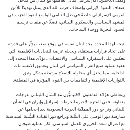
وملف اللاجئين. أما إسرائيل فيأتي تعاطيها مع لبنان من مدخل
إضعاف النفوذ الإيراني وإضعاف حزب الله الذي يمثل تهديدًا للأمن
القومي الإسرائيلي خاصةً في ظل التنامي الواسع لنفوذ الحزب في
المشهد السياسي والعسكري اللبناني، فضلًا عن ملفات ترسيم
الحدود البحرية ووحدة الساحات.
نتيجة لهذا المحدد، يجد لبنان نفسه في موقع صعب يؤثِّر على قدرته
على اتخاذ قرارات مستقلة، ويجعله عرضة للتجاذبات الإقليمية التي
تنعكس على استقراره السياسي والاقتصادي. يؤدِّي هذا المحدد إلى
تعقيد عملية صنع القرار السياسي في لبنان وتعميق الانقسامات
الداخلية، مما يجعل أي محاولة للإصلاح مرتبطة بشكل وثيق
بالتوازنات الإقليمية والتفاهمات بين القوى المؤثرة في المنطقة.
ويتعاطى هؤلاء الفاعلون الإقليميُّون مع الشأن اللبناني بدرجات
متفاوتة، ففي الفترة الأخيرة انخرطت إسرائيل وإيران في الشأن
اللبناني وتراجع دور المملكة العربية السعودية بعد إحجامها عن
ممارسة دور الوصي على السُّنة وتراجع دور القيادة السُّنية السياسية
مع اعتزال سعد الحريري للعمل السياسي. لكن عملية طوفان