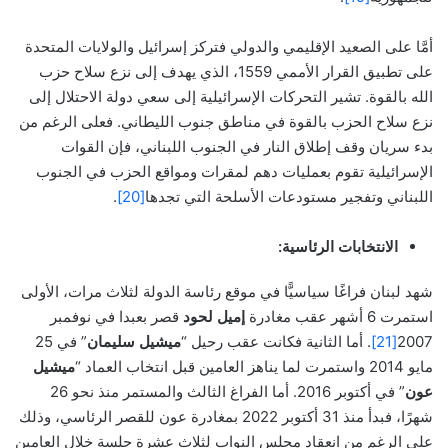
أمَّا على الصعيد الإقليمي والدولي فتركز إسرائيل والولايات المتحدة
على تطبيق القرار الأممي 1559، الذي يهدف إلى نزع سلاح حزب
الله بالقوة. تشير التحركات الإسرائيلية إلى سعي دولة الاحتلال إلى
نزع سلاح الحزب بالقوة في مناطق جنوب الليطاني. فعلى الرغم من
بدء سريان وقف إطلاق النار في الجنوب اللبناني، فإن القوات
الإسرائيلية تقوم بعمليات دهم لمقرات ومواقع الحزب في الجنوب
اللبناني وتفجير مستودعات الأسلحة التي تجدها
[20]
.
الانتخابات الرئاسية:
شهد لبنان فراغًا سياسيًّا في موقع رئاسة الدولة لثلاث مرات، الأولى
استمرت 6 أشهر عقب مغادرة
إميل لحود
قصر بعبدا في نوفمبر
2007
[21]
. أما الثانية فكانت عقب رحيل “
ميشيل سليمان
” في 25
مايو 2014 واستمرت لما يناهز العامين قبل انتخاب العماد “
ميشيل
عون
” في أكتوبر 2016. أما الفراغ الثالث والمستمر منذ نحو 26
شهرًا، فبدأ منذ 31 أكتوبر 2022 بمغادرة عون للقصر الرئاسي، وذلك
على الرغم من انعقاد مجلس النواب لثلاث عشرة جلسة خلال العامين