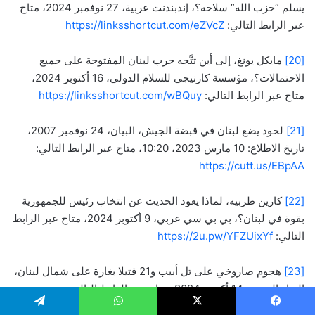
يسلم “حزب الله” سلاحه؟، إندبندنت عربية، 27 نوفمبر 2024، متاح
عبر الرابط التالي:
https://linksshortcut.com/eZVcZ
[20]
مايكل يونغ، إلى أين تتَّجه حرب لبنان المفتوحة على جميع
الاحتمالات؟، مؤسسة كارنيجي للسلام الدولي، 16 أكتوبر 2024،
متاح عبر الرابط التالي:
https://linksshortcut.com/wBQuy
[21]
لحود يضع لبنان في قبضة الجيش، البيان، 24 نوفمبر 2007،
تاريخ الاطلاع: 10 مارس 2023، 10:20، متاح عبر الرابط التالي:
https://cutt.us/EBpAA
[22]
كارين طربيه، لماذا يعود الحديث عن انتخاب رئيس للجمهورية
بقوة في لبنان؟، بي بي سي عربي، 9 أكتوبر 2024، متاح عبر الرابط
التالي:
https://2u.pw/YFZUixYf
[23]
هجوم صاروخي على تل أبيب و21 قتيلا بغارة على شمال لبنان،
النهار العربي، 14 أكتوبر 2024، متاح عبر الرابط التالي:
https://2u.pw/e8VtftKn