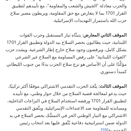
والحزب معادلة “الجيش والشعب والمقاومة”، مع تأييدهم لتطبيق
القرار 1701 بما لا يتعارض مع حق المقاومة، ويربطون مصير سلاح
حزب الله باستمرار التهديدات الإسرائيلية.
الموقف الثاني المعارض
: يتبنَّاه تيار المستقبل وحزب القوات
اللبنانية، حيث يطالبون بحصر السلاح بيد الدولة وتطبيق القرار 1701
بشكل كامل، ويرفضون وجود سلاح خارج إطار الشرعية. ويشدد حزب
“القوات اللبنانية” على رفض المساومة مع السلاح غير الشرعي
مؤكِّدًا على أن الأساس هو نزع سلاح الحزب بدءًا من جنوب الليطاني
كمبدأ دستوري.
الموقف الثالث:
يتَّخذ الحزب التقدمي الاشتراكي موقفًا أكثر تركيبًا،
حيث يدعو لمعالجة قضية السلاح من خلال حوار وطني، مع تأييده
لتطبيق القرار 1701 ورفضه استخدام السلاح في النزاعات الداخلية،
ومساندته للمقاومة ضد الاعتداءات الإسرائيلية. ويتَّفق التقدمي
الاشتراكي مع التيار الوطني الحر في التمسُّك بحصر السلاح في يد
الدولة ضمن استراتيجية دفاعية يُتَّفق عليها بعد انتخاب رئيس
للجمهورية
[19]
.