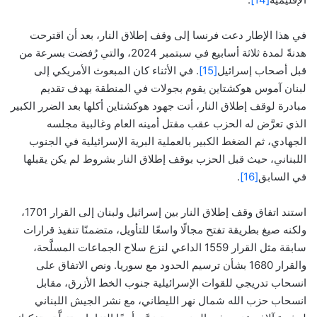
في هذا الإطار دعت فرنسا إلى وقف إطلاق النار، بعد أن اقترحت
هدنةً لمدة ثلاثة أسابيع في سبتمبر 2024، والتي رُفضت بسرعة من
قبل أصحاب إسرائيل
[15]
. في الأثناء كان المبعوث الأمريكي إلى
لبنان آموس هوكشتاين يقوم بجولات في المنطقة بهدف تقديم
مبادرة لوقف إطلاق النار، أتت جهود هوكشتاين أكلها بعد الضرر الكبير
الذي تعرَّض له الحزب عقب مقتل أمينه العام وغالبية مجلسه
الجهادي، ثم الضغط الكبير بالعملية البرية الإسرائيلية في الجنوب
اللبناني، حيث قبل الحزب بوقف إطلاق النار بشروط لم يكن يقبلها
في السابق
[16]
.
استند اتفاق وقف إطلاق النار بين إسرائيل ولبنان إلى القرار 1701،
ولكنه صيغ بطريقة تفتح مجالًا واسعًا للتأويل، متضمنًا تنفيذ قرارات
سابقة مثل القرار 1559 الداعي لنزع سلاح الجماعات المسلَّحة،
والقرار 1680 بشأن ترسيم الحدود مع سوريا. ونص الاتفاق على
انسحاب تدريجي للقوات الإسرائيلية جنوب الخط الأزرق، مقابل
انسحاب حزب الله شمال نهر الليطاني، مع نشر الجيش اللبناني