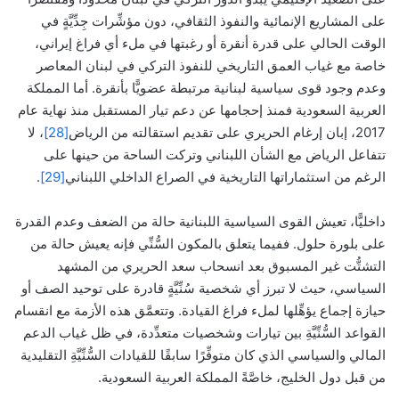
على المشاريع الإنمائية والنفوذ الثقافي، دون مؤشِّرات جِدِّيَّةٍ في
الوقت الحالي على قدرة أنقرة أو رغبتها في ملء أي فراغ إيراني،
خاصة مع غياب العمق التاريخي للنفوذ التركي في لبنان المعاصر
وعدم وجود قوى سياسية لبنانية مرتبطة عضويًّا بأنقرة. أما المملكة
العربية السعودية فمنذ إحجامها عن دعم تيار المستقبل منذ نهاية عام
2017، إبان إرغام الحريري على تقديم استقالته من الرياض
[28]
، لا
تتفاعل الرياض مع الشأن اللبناني وتركت الساحة من حينها على
الرغم من استثماراتها التاريخية في الصراع الداخلي اللبناني
[29]
.
داخليًّا، تعيش القوى السياسية اللبنانية حالة من الضعف وعدم القدرة
على بلورة حلول. ففيما يتعلق بالمكون السُّنِّي فإنه يعيش حالة من
التشتُّت غير المسبوق بعد انسحاب سعد الحريري من المشهد
السياسي، حيث لا تبرز أي شخصية سُنِّيَّةٍ قادرة على توحيد الصف أو
حيازة إجماع يؤهِّلها لملء فراغ القيادة. وتتعمَّق هذه الأزمة مع انقسام
القواعد السُّنِّيَّةِ بين تيارات وشخصيات متعدِّدة، في ظل غياب الدعم
المالي والسياسي الذي كان متوفِّرًا سابقًا للقيادات السُّنِّيَّةِ التقليدية
من قبل دول الخليج، خاصَّةً المملكة العربية السعودية.