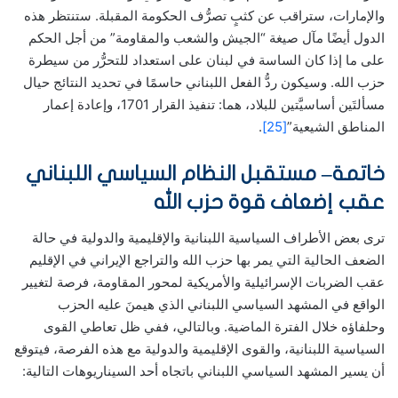
والإمارات، ستراقب عن كثبٍ تصرُّف الحكومة المقبلة. ستنتظر هذه
الدول أيضًا مآل صيغة “الجيش والشعب والمقاومة” من أجل الحكم
على ما إذا كان الساسة في لبنان على استعداد للتحرُّر من سيطرة
حزب الله. وسيكون ردُّ الفعل اللبناني حاسمًا في تحديد النتائج حيال
مسألتَين أساسيَّتين للبلاد، هما: تنفيذ القرار 1701، وإعادة إعمار
المناطق الشيعية”
[25]
.
خاتمة
–
مستقبل النظام السياسي اللبناني
عقب إضعاف قوة حزب الله
ترى بعض الأطراف السياسية اللبنانية والإقليمية والدولية في حالة
الضعف الحالية التي يمر بها حزب الله والتراجع الإيراني في الإقليم
عقب الضربات الإسرائيلية والأمريكية لمحور المقاومة، فرصة لتغيير
الواقع في المشهد السياسي اللبناني الذي هيمنَ عليه الحزب
وحلفاؤه خلال الفترة الماضية. وبالتالي، ففي ظل تعاطي القوى
السياسية اللبنانية، والقوى الإقليمية والدولية مع هذه الفرصة، فيتوقع
أن يسير المشهد السياسي اللبناني باتجاه أحد السيناريوهات التالية: