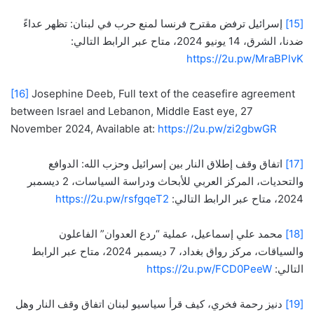
[15]
إسرائيل ترفض مقترح فرنسا لمنع حرب في لبنان: تظهر عداءً
ضدنا، الشرق، 14 يونيو 2024، متاح عبر الرابط التالي:
https://2u.pw/MraBPlvK
[16]
Josephine Deeb, Full text of the ceasefire agreement
between Israel and Lebanon, Middle East eye, 27
November 2024, Available at:
https://2u.pw/zi2gbwGR
[17]
اتفاق وقف إطلاق النار بين إسرائيل وحزب الله: الدوافع
والتحديات، المركز العربي للأبحاث ودراسة السياسات، 2 ديسمبر
2024، متاح عبر الرابط التالي:
https://2u.pw/rsfgqeT2
[18]
محمد علي إسماعيل، عملية “ردع العدوان” الفاعلون
والسياقات، مركز رواق بغداد، 7 ديسمبر 2024، متاح عبر الرابط
التالي:
https://2u.pw/FCD0PeeW
[19]
دنيز رحمة فخري، كيف قرأ سياسيو لبنان اتفاق وقف النار وهل