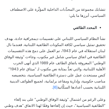
تتشابك مجموعة من المحدِّدات الداخلية المؤثِّرة على الاصطفاف
السياسي، أبرزها ما يلي:
المحدد الطائفي
نشأ النظام السياسي اللبناني على تقسيمات ديمجرافية حادة، بهدف
تحقيق تمثيل سياسي لكافة المكونات الطائفية اللبنانية. فعندما نال
لبنان استقلاله في عام 1943، تم العمل على دمج هذه التقسيمات
الطائفية في اتفاق سياسي شامل غير مكتوب، وجاءت “وثيقة الوفاق
الوطني” المعروفة باتفاق الطائف عام 1989 الذي أنهى الحرب
الأهلية اللبنانية، والتي تعدُّ بمثابة نص مكتوب لـ “ميثاق عام 1943”
كنص مستحدث عمل على دسترة الطائفية السياسية، بتخصيصه
مناصب حكومية، وإدارية ومقاعد برلمانية، لجميع الطوائف الدينية
اللبنانية بحسب أعدادها السكَّانية
[6]
.
وعلى الرغم من اشتمال “وثيقة الوفاق الوطني” على بند إلغاء
“الطائفية السياسية”، حيث إن إلغاءها وفقًا لهذا الاتفاق “هدف وطني