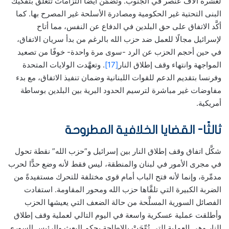
لعشرة آلاف عنصر في الجنوب. وتضمَّن أيضًا التزامات تتعلَّق بتفكيك
البنى التحتية غير الحكومية ومصادرة الأسلحة غير المصرح بها. كما
أكَّد الاتفاق على حق البلدين في الدفاع عن النفس، مما أتاح
لإسرائيل مجالًا للعمل ضد حزب الله بالرغم من بدأ سريان الاتفاق،
في حين أحجم الحزب عن الرد -سوى مرة واحدة- خوفًا من تصعيد
المواجهة وانتهاء وقف إطلاق النار
[17]
. وتعهَّدت الولايات المتحدة
وفرنسا بتقديم الدعم للقوات اللبنانية وضمان تنفيذ الاتفاق، مع بدء
مفاوضات غير مباشرة لترسيم الحدود البرية بين البلدين بوساطة
أمريكية.
ثالثًا- ال
قضايا الخلافية المطروحة
شكَّل اتفاق وقف إطلاق النار بين إسرائيل و”حزب الله” نقطة تحول
في مجرى الأمور في لبنان والمنطقة، ليس فقط لأنه وضع حدًّا لحرب
مدمِّرة، وإنما لأنه فتح الباب أمام قوى مختلفة للتحرك مستفيدةً من
الضربة الكبيرة التي تلقَّاها حزب الله ومحور المقاومة. استفادت
الفصائل السورية المسلَّحة من حالة الضعف التي يعيشها الحزب
وأطلقت عملية عسكرية واسعة في اليوم التالي لعملية وقف إطلاق
النار وهي العملية التي تُوِّجَتْ بالإطاحة بحكم البعث والرئيس السوري