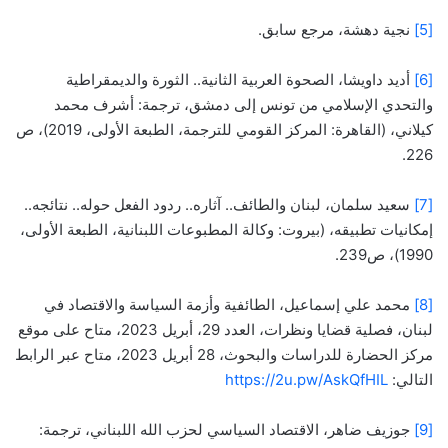
[5]
نجية دهشة، مرجع سابق.
[6]
أديد داويشا، الصحوة العربية الثانية.. الثورة والديمقراطية
والتحدي الإسلامي من تونس إلى دمشق، ترجمة: أشرف محمد
كيلاني، (القاهرة: المركز القومي للترجمة، الطبعة الأولى، 2019)، ص
226.
[7]
سعيد سلمان، لبنان والطائف.. آثاره.. ردود الفعل حوله.. نتائجه..
إمكانيات تطبيقه، (بيروت: وكالة المطبوعات اللبنانية، الطبعة الأولى،
1990)، ص239.
[8]
محمد علي إسماعيل، الطائفية وأزمة السياسة والاقتصاد في
لبنان، فصلية قضايا ونظرات، العدد 29، أبريل 2023، متاح على موقع
مركز الحضارة للدراسات والبحوث، 28 أبريل 2023، متاح عبر الرابط
التالي:
https://2u.pw/AskQfHIL
[9]
جوزيف ضاهر، الاقتصاد السياسي لحزب الله اللبناني، ترجمة: