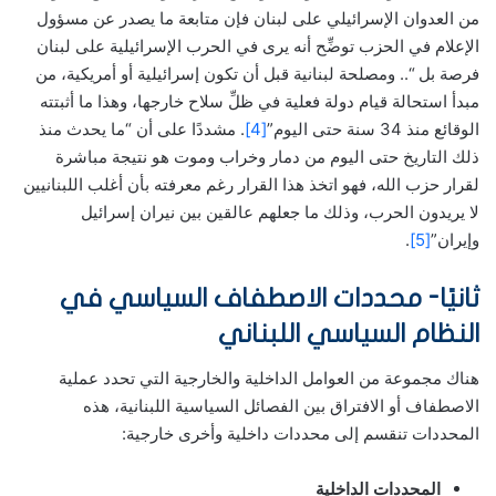
من العدوان الإسرائيلي على لبنان فإن متابعة ما يصدر عن مسؤول
الإعلام في الحزب توضِّح أنه يرى في الحرب الإسرائيلية على لبنان
فرصة بل “.. ومصلحة لبنانية قبل أن تكون إسرائيلية أو أمريكية، من
مبدأ استحالة قيام دولة فعلية في ظلِّ سلاح خارجها، وهذا ما أثبتته
الوقائع منذ 34 سنة حتى اليوم”
[4]
. مشددًا على أن “ما يحدث منذ
ذلك التاريخ حتى اليوم من دمار وخراب وموت هو نتيجة مباشرة
لقرار حزب الله، فهو اتخذ هذا القرار رغم معرفته بأن أغلب اللبنانيين
لا يريدون الحرب، وذلك ما جعلهم عالقين بين نيران إسرائيل
وإيران”
[5]
.
ثانيًا- محددات الاصطفاف السياسي في
النظام السياسي اللبناني
هناك مجموعة من العوامل الداخلية والخارجية التي تحدد عملية
الاصطفاف أو الافتراق بين الفصائل السياسية اللبنانية، هذه
المحددات تنقسم إلى محددات داخلية وأخرى خارجية:
المحددات الداخلية