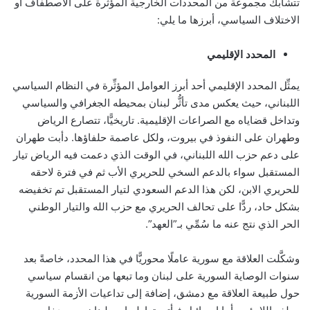
تتشابك مجموعة من المحددات الخارجية المؤثرة على الاصطفاف أو
الاختلاف السياسي، أبرزها ما يلي:
المحدد الإقليمي
يمثِّل المحدد الإقليمي أحد أبرز العوامل المؤثِّرة في النظام السياسي
اللبناني، حيث يعكس مدى تأثُّر لبنان بمحيطه الجغرافي والسياسي
وتداخل قضاياه مع الصراعات الإقليمية. تاريخيًّا، تتصارع الرياض
وطهران على النفوذ في بيروت، ولكل عاصمة حلفاؤها. دأبت طهران
على دعم حزب الله اللبناني، في الوقت الذي دعمت فيه الرياض تيار
المستقبل سواء بالدعم السخي للحريري الأب ثم في فترة لاحقه
للحريري الابن، لكن هذا الدعم السعودي لتيار المستقبل تم تخفيضه
بشكل حاد، ردًّا على تحالف الحريري مع حزب الله والتيار الوطني
الحر الذي نتج عنه ما سُمِّي بـ”العهد”.
وشكَّلت العلاقة مع سورية عاملًا محوريًّا في هذا المحدد، خاصةً بعد
سنوات الوصاية السورية على لبنان وما تبعها من انقسام سياسي
حول طبيعة العلاقة مع دمشق، إضافة إلى تداعيات الأزمة السورية