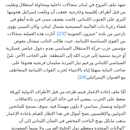
شهد ملف النزوح في لبنان سجالات داخلية ومحاولة استغلال وتقليب
من قبل أطراف إقليمية وخارجية. فعقب أن وسَّعت إسرائيل هجومها
البري على الجنوب اللبناني، قامت بقصف مبنى في بلدة أيطو في
قضاء زغرتا ذات الغالبية المسيحية بشمال لبنان، وكان المبنى يؤوى
نازحين من بلدة “عيترون الجنوبية”
[23]
. أثارت هذه العملية سجالات
بين القوى السياسية اللبنانية، حيث طالب النائب ميشال معوض
مؤسس حزب حركة الاستقلال السياسي بعدم دخول عناصر عسكرية
أو حزبية منتمية إلى حزب الله إلى المنطقة. على الجانب الآخر، شَنَّ
السياسي اللبناني وزعيم تيار المردة سليمان فرنجيه هجومًا على
صاحب البناية متهمًا إياه بالانتماء لحزب القوات اللبنانية المتعاطف
مع العدوان الإسرائيلي
[24]
.
أمَّا ملف إعادة الإعمار فيتم طرحه من قبل الأطراف الدولية كورقة
ضغط على الحزب، بمعني أنه في حالة التزام الحزب بالاتفاقات
الدولية وبمسار سياسي لا يكون مهيمنًا فيه، سوف يسمح للمانحين
الدوليين والإقليميين بضخ أموال في هذا الإطار للقيام بإعادة الإعمار.
يذهب مايكل يونج الباحث المختص في الشأن اللبناني إلى أن
“الولايات المتحدة ومعظم دول الخليج العربي، ولا سيما السعودية