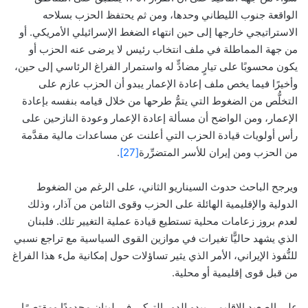
الواقعة جنوب الليطاني وحدها، ومن ثم يحتفظ الحزب بسلاحه
الاستراتيجي خارجها إلى حين انتهاء الضغط الإسرائيلي الأمريكي. أو
من جهة المماطلة في ملف انتخاب رئيس لا يرضى عنه الحزب أو
يكون محسوبًا على تيارٍ مضادٍّ له واستمرار الفراغ الرئاسي إلى حين،
وأخيرًا فيما يخص ملف إعادة الإعمار يبدو أن الحزب عازم على
التخلُّص من الضغوط التي يتمُّ طرحها من خلال قيامه بنفسه بإعادة
الإعمار، ومن الواضح أن مسألة إعادة الإعمار وعودة النازحين على
رأس أولويات قيادة الحزب التي أعلنت عن مساعدات مالية مقدَّمة
من الحزب ومن إيران للأسر المتضرِّرة
[27]
.
ويرجح الباحث حدوث السيناريو الثاني، على الرغم من الضغوط
الدولية والإقليمية الهائلة على الحزب وقوى الثامن من آذار، وذلك
لعدم بروز زعامات محلية تستطيع قيادة عملية التغيير تلك. فلبنان
الذي يشهد حاليًّا تغيرات في موازين القوى السياسية مع تراجع نسبي
للنُّفوذ الإيراني، الأمر الذي يثير تساؤلات حول إمكانية ملء هذا الفراغ
من قبل قوى إقليمية أو محلية.
على الصعيد الإقليمي يبدو الدور التركي في لبنان محدودًا ومقتصرًا