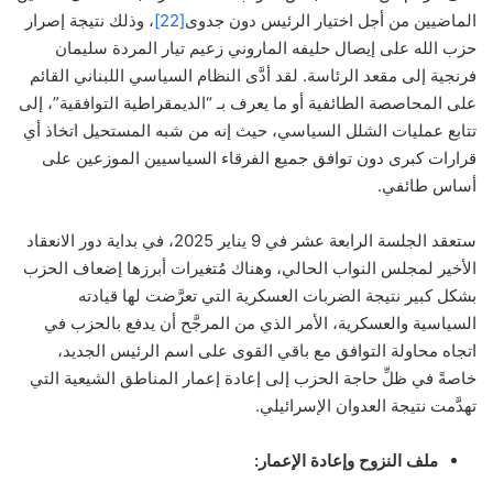
الماضيين من أجل اختيار الرئيس دون جدوى
[22]
، وذلك نتيجة إصرار
حزب الله على إيصال حليفه الماروني زعيم تيار المردة سليمان
فرنجية إلى مقعد الرئاسة. لقد أدَّى النظام السياسي اللبناني القائم
على المحاصصة الطائفية أو ما يعرف بـ “الديمقراطية التوافقية”، إلى
تتابع عمليات الشلل السياسي، حيث إنه من شبه المستحيل اتخاذ أي
قرارات كبرى دون توافق جميع الفرقاء السياسيين الموزعين على
أساس طائفي.
ستعقد الجلسة الرابعة عشر في 9 يناير 2025، في بداية دور الانعقاد
الأخير لمجلس النواب الحالي، وهناك مُتغيرات أبرزها إضعاف الحزب
بشكل كبير نتيجة الضربات العسكرية التي تعرَّضت لها قيادته
السياسية والعسكرية، الأمر الذي من المرجَّح أن يدفع بالحزب في
اتجاه محاولة التوافق مع باقي القوى على اسم الرئيس الجديد،
خاصةً في ظلِّ حاجة الحزب إلى إعادة إعمار المناطق الشيعية التي
تهدَّمت نتيجة العدوان الإسرائيلي.
ملف
النزوح و
إعادة الإعمار: