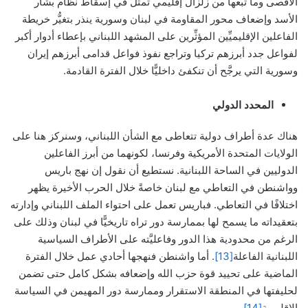
الأقصى وما تبعها من زلزال إقليمي تمثَّل في إسقاط نظام بشار
الأسد وإضعاف محور المقاومة في لبنان وسورية ينذر بتغيُّر خريطة
الفاعلين الإقليميِّين المؤثِّرين على المشهد اللبناني بإعطاء أدوار أكبر
لفواعل جدد أبرزهم تركيا وتراجع نفوذ فواعل قدامى أبرزهم إيران
وسورية التي يرجَّح أن تنكفئ داخليًّا خلال الفترة القادمة.
المحدد الدولي
هناك عدة أطراف دولية تتعاطى مع الشأن اللبناني، وسنركز هنا على
الولايات المتحدة الأمريكية وفرنسا، لكونهما من أبرز الفاعلين
الدوليين في الساحة اللبنانية. نستطيع أن نقول إن نهج باريس
وواشنطن في التعاطي مع لبنان خاصةً خلال الحرب الأخيرة يظهر
اختلافًا في التعاطي. فباريس تعمل على احتواء الملف اللبناني وإدارته
بتعقيداته ما يسمح لها بممارسة دور تراه تاريخيًّا في لبنان وذلك على
الرغم من محدودية هذا الدور وفاعليَّته على الأطراف السياسية
اللبنانية الفاعلة
[13]
. أما واشنطن فنهجها أحادي عمل خلال الفترة
الماضية على تحييد قوة حزب الله وإضعافه بشكل كامل حتى تضمن
لحليفتها في المنطقة الاستقرار وممارسة دور المهيمن في السياسة
الإقليمية
[14]
.