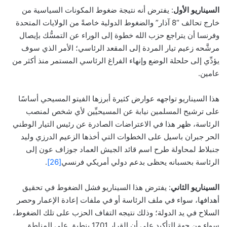
السيناريو الأول
: يفترض أنه نتيجة ضغوط المكونات السياسية من
خارج تحالف “8 آذار” والضغوط الدولية خاصةً من الولايات المتحدة
وفرنسا أن يتراجع حزب الله خطوة إلى الوراء عن التمسُّك بإيصال
مرشَّحه زعيم تيار المردة إلى المقعد الرئاسي؛ الأمر الذي سوف
يؤدِّي إلى حلحلة الوضع وإنهاء الفراغ الرئاسي المستمر منذ أكثر من
عامين.
هذا السيناريو تواجهه عوارض كثيرة أبرزها الفيتو المسيحي أساسًا
على ترشيح المسلمين نيابة عن المسيحيِّين لأي شخص لمنصب
الرئاسة، ظهر هذا في الاعتراضات الصادرة عن رئيس التيار الوطني
الحر جبران باسيل على الخطوات التي أخذها الزعيم الدرزي وليد
جنبلاط لمحاولة طرح اسم قائد الجيش العماد جوزاف عون إلى
الرئاسة بحسبانه يحظى بدعم دولي أمريكي فرنسي
[26]
.
السيناريو الثاني
: يفترض هذا السيناريو فشل الضغوط في تحقيق
أهدافها، سواء في ملف الرئاسة أو في ملفات إعادة الإعمار وحصر
السلاح في يد الدولة؛ وذلك نتيجه التفاف الحزب على تلك الضغوط،
سواء من جهة التأكيد على أن القرار 1701 ينطبق على المناطق