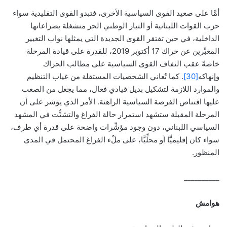
أمَّا على صعيد القوى السياسية الأخرى، فتبدو القوى التقليدية سواء
حزب القوات اللبنانية أو التيار الوطني الحر منشغلة بصراعاتها
الداخلية، في حين تفتقر القوى الجديدة التي يمثلها نواب التغيير
المعبِّرين عن حراك 17 أكتوبر 2019، للقدرة على قيادة المرحلة
خاصةً عقب التفاف القوى السياسية على مطالب الحراك
وإنهاكه
[30]
. كما تُعاني الشخصيات المستقلة من غياب التنظيم
والموارد اللازمة لتشكيل بديل قيادي فعال، مما يجعل من الصعب
عليها اقتناص الفرصة السياسية الراهنة. الأمر الذي يؤشر على أن
المرحلة المقبلة ستشهد استمرار حالة الفراغ والتشتُّت في المشهد
السياسي اللبناني، دون وجود مؤشِّرات واضحة على قدرة أي طرف،
سواء كان إقليميًّا أو محلِّيًّا، على ملْء الفراغ المحتمل في المدى
المنظور.
__________
هوامش