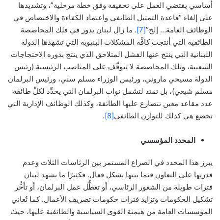
أساسي يقتضي العمل على تحقيقه وفق خطة مرحلية”، وتشديدها
على إلغاء “قاعدة التمثيل الطائفي واعتماد الكفاءة والاختصاص في
الوظائف العامة… إلخ”
[7]
. ما زال لبنان يدور في فلك المحاصصة
الطائفية التي أنتجت كافَّة المشكلات البنيوية التي تشهدها الدولة
اللبنانية التي ينتج عنها الفشل المتلاحق الذي ينتج بدوره الاحتجاجات
الشعبية، وتلك المحاصصة لا تتوقَّف على المناصب الرئيسية (رئيس
الدولة مسيحي ماروني، ورئيس الوزراء مسلم سني، ورئيس البرلمان
مسلم شيعي)، بل تمتد لتشمل نواب البرلمان التي يحدِّد لكلِّ طائفة
عدد مقاعد معين تتصارع عليها الطائفة، وكذلك الوظائف الإدارية التي
تخضع هي كذلك للتوازن الطائفي
[8]
.
المحدد المؤسسي
يبرز هذا المحدد في الصراع المستمر بين الرئاسات الثلاث وعدم
قدرتها على التعاون فيما بينها بشكل فعال. فكثيرًا ما يشهد لبنان
فترات طويلة من الشغور الرئاسي، أو تعطُّل عمل البرلمان، أو تأخُّر
تشكيل الحكومات وتزايد فترات حكومات تصريف الأعمال. كما تُعاني
المؤسسات العامة من هيمنة القوى السياسية والطائفية عليها، حيث