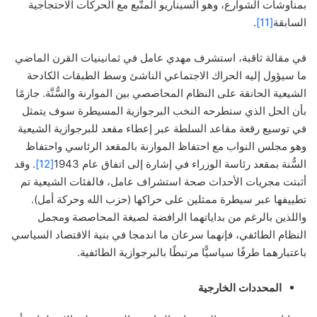
بمناوشات الشوارع، وهو السيناريو المتَّبع مع الحركات الاحتجاجية
السابقة
[11]
.
في مقالة ثاقبة، استشرف مهدي عامل في ثمانينيات القرن الماضي
ما سيؤول إليه الحراك الاجتماعي الناشئ وسط الطبقات الكادحة
الشيعية الحانقة على النظام المحاصصي بين الموارنة والسُّنَّة. جازمًا
بأن الحل الذي ستطرحه النخب البرجوازية المسيطرة سوف يتمثل
في توسيع رقعة مقاعد السلطة عبر إعطاء مقعد للبرجوازية الشيعية
وهو مجلس النواب مع احتفاظ الموارنة بالمقعد الرئاسي واحتفاظ
السُّنة بمقعد رئاسة الوزراء في إشارة إلى اتفاق عام 1943
[12]
. وقد
أثبتت مجريات الأحداث صحة استشراف عامل، فالفئات الشيعية تم
تطييفها عبر سيطرة ممثلين على حراكها (حزب الله وحركة أمل).
واللذين بالرغم من بداياتهما الرافضة لصيغة المحاصصة ومجمل
النظام الطائفي، فإنهما سرعان ما اندمجا في بنية الاقتصاد السياسي
باعتبارهما طرفًا سياسيًّا مرتبطًا بالبرجوازية الطائفية.
المحددات الخارجية