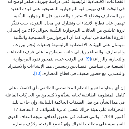
القطاعات الاقتصادية الرئيسية. ففي دراسة جوزيف ضاهر أوضح أنه
في الوقت الذي تهيمن فيه البرجوازية المسيحية على قيادة العديد
من المصارف وقطاع الاستيراد والتصدير، فإن البرجوازية السُّنية
تهيمن على قطاع الإنشاءات وتشارك في مجال البنوك، حيث تقدَّر
ثروة عائلتين من العائلات البرجوازية السُّنية بحوالي 15٪ من إجمالي
الثروة الخاصة في لبنان. كما أن البرجوازيتين المسيحية والسُّنية
تهيمنان على الهيئات الاقتصادية الرئيسية؛ جمعيات (تجار بيروت،
والمصارف، والصناعيين) إلى جانب سيطرتهما على غرف (الصناعة،
والتجارة، والزراعة)
[9]
. في الوقت عينه، يتمحور نفوذ البرجوازية
الشيعية في نشاطين اقتصاديين رئيسيين، هما الإنشاءات والاستيراد
والتصدير، مع حضور ضعيف في قطاع المصارف
[10]
.
إن أي محاولة لتغيير النظام المحاصصي الطائفي، أي الانقلاب على
كامل المنظومة الطائفية تُجابه بشدَّة ولا يُتسامح مع الحركات الفاعلة
في هذا الشأن من قبل الطبقات الحاكمة اللبنانية، وإن جاءت تلك
التحركات على هيئة حراك شعبي عابرة للطوائف كـ “انتفاضة 17
أكتوبر 2019″، والتي فشلت في تحقيق أهدافها نتيجة التفاف القوى
السياسية على مطالب الحراك وإنهاكه مع الوقت، وحَرْفِ مساره