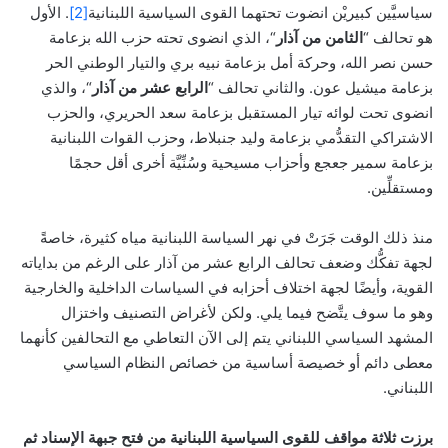
سياسيَّين كبيريْن انضوت تحتهما القوى السياسية اللبنانية
[2]
. الأول
هو تحالف “
الثامن من آذار
“، الذي انضوى تحته حزب الله بزعامة
حسن نصر الله، وحركة أمل بزعامة نبيه بري والتيار الوطني الحر
بزعامة ميشيل عون. والثاني تحالف “
الرابع عشر من آذار
“، والذي
انضوى تحت لوائه تيار المستقبل بزعامة سعد الحريري، والحزب
الاشتراكي التقدُّمي بزعامة وليد جنبلاط، وحزب القوات اللبنانية
بزعامة سمير جعجع وأحزاب مسيحية وسُنِّيَّة أخرى أقل حجمًا
ومستقلِّين.
منذ ذلك الوقت جَرَتْ في نهر السياسة اللبنانية مياه كثيرة، خاصةً
لجهة تفكُّك وضعف تحالف الرابع عشر من آذار على الرغم من بداياته
القوية، وأيضًا لجهة اختلاف أحزابه في السياسات الداخلية والخارجية
وهو ما سوف يتَّضح فيما يلي. ولكن لأغراض التصنيف واختزال
المشهد السياسي اللبناني يتم إلى الآن التعاطي مع التحالفين كأنهما
معطى دائم أو خصيصة أساسية من خصائص النظام السياسي
اللبناني.
برزت ثلاثة مواقف للقوى السياسية اللبنانية من فتح جبهة الإسناد ثم