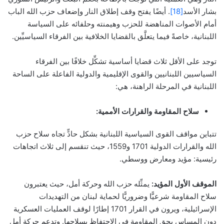
بشار الأسد
[18]
. أيضًا يفتح وقف إطلاق النار وإضعاف حزب الله الباب
أمام الأصوات المناهضة للحزب وهيمنته وحلفائه على السياسة
اللبنانية، خاصةً فيما يتعلَّق بالقضايا الخلافية بين الفرقاء السياسيِّين.
توجد على الأقل ثلاث قضايا أساسية تشكِّل خلافًا بين الفرقاء
السياسيين اللبنانيين والقوى الإقليمية والدولية الفاعلة على الساحة
اللبنانية في المرحلة الراهنة، هي:
سلاح المقاومة والقرارات الأممية:
تتباين مواقف القوى السياسية اللبنانية بشكل حادٍّ تجاه سلاح حزب
الله والقرارات الدولية 1701 و1559، حيث تنقسم إلى ثلاث اتجاهات
رئيسية: مؤيد ومعارض ووسطي.
الموقف الأول المؤيد:
يمثِّله حزب الله وحركة أمل، حيث يعتبرون
سلاح المقاومة شرعيًّا وضروريًّا لحماية لبنان من التهديدات
الإسرائيلية، ويرون في القرار 1701 إطارًا لوقف العمليات العسكرية
دون المساس بحق المقاومة في الاحتفاظ بسلاحها. وتدعم حركة أمل