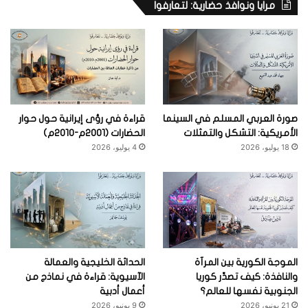
مرايا ونوافذ حضارية: لتعارفوا
صورة العربي المسلم في السينما
قراءة في رؤى إيرانية حول حوار
الأمريكية: التشكل والتمثلات
الحضارات (2001م-2010م)
18 يوليو، 2026
4 يوليو، 2026
الموجة الكورية بين المرآة
الحداثة الخليجية والعمالة
والنافذة: كيف تصدِّر كوريا
الآسيوية: قراءة في نماذج من
الجنوبية نفسها للعالم؟
أعمال أدبية
21 يونيو، 2026
9 يونيو، 2026