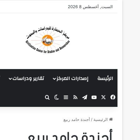
السبت, أغسطس 8 2026
الرئيسة
إصدارات المركز
تقارير ودراسات
‫X
فيسبوك
‫YouTube
تيلقرام
ملخص الموقع RSS
بحث عن
إضافة عمود جانبي
الوضع المظلم
الرئيسية
/
أجندة حامد ربيع
أجندة حامد ربيع