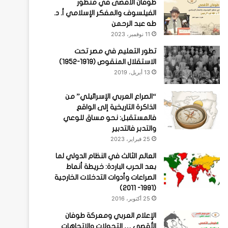
طوفان الأقصى في منظور
الفيلسوف والمفكر الإسلامي أ. د.
طه عبد الرحمن
11 نوفمبر، 2023
تطور التعليم في مصر تحت
الاستقلال المنقوص (1919-1952)
13 أبريل، 2019
“الصراع العربي الإسرائيلي” من
الذاكرة التاريخية إلى الواقع
فالمستقبل: نحو مساق للوعي
والتدبر فالتدبير
25 فبراير، 2023
العالم الثالث في النظام الدولي لما
بعد الحرب الباردة: خريطة أنماط
الصراعات وأدوات التدخلات الخارجية
(1991- 2011)
25 أكتوبر، 2016
الإعلام العربي ومعركة طوفان
الأقصى … التحولات والاتجاهات