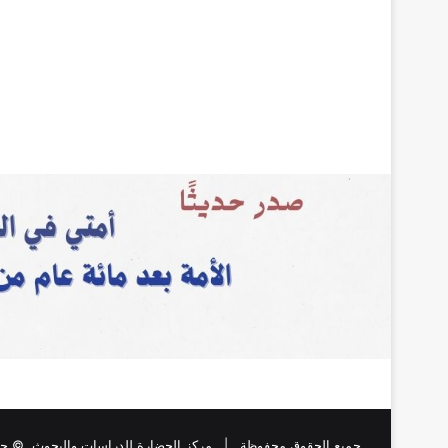
جميع الحقوق محفوظة |
مركز الحضارة للدراسات والبحوث
, © حقو