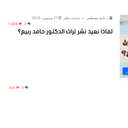
د. نادية مصطفى - د. مدحت ماهر
17 سبتمبر، 2023
1٬406
0
لماذا نعيد نشر تراث الدكتور حامد ربيع؟
ر
304
0