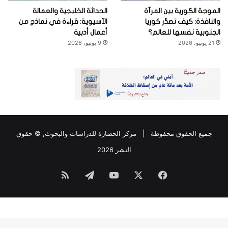
الموجة الكورية بين المرآة
الحداثة الخليجية والعمالة
والنافذة: كيف تصدِّر كوريا
الآسيوية: قراءة في نماذج من
الجنوبية نفسها للعالم؟
أعمال أدبية
21 يونيو، 2026
9 يونيو، 2026
جميع الحقوق محفوظة |
مركز الحضارة للدراسات والبحوث
, © حقوق
النشر 2026
فيسبوك
‫X
‫YouTube
تيلقرام
ملخص
الموقع
RSS