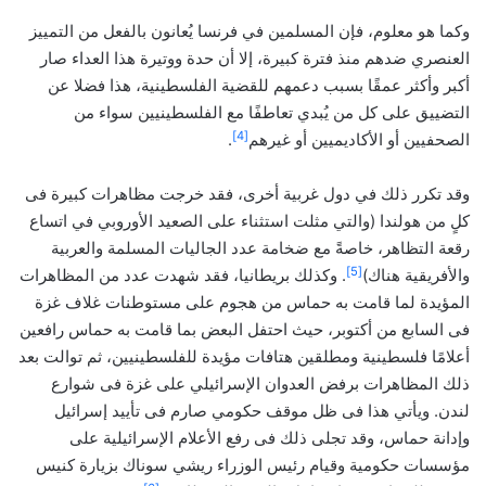
وكما هو معلوم، فإن المسلمين في فرنسا يُعانون بالفعل من التمييز
العنصري ضدهم منذ فترة كبيرة، إلا أن حدة ووتيرة هذا العداء صار
أكبر وأكثر عمقًا بسبب دعمهم للقضية الفلسطينية، هذا فضلا عن
التضييق على كل من يُبدي تعاطفًا مع الفلسطينيين سواء من
[4]
الصحفيين أو الأكاديميين أو غيرهم
.
وقد تكرر ذلك في دول غربية أخرى، فقد خرجت مظاهرات كبيرة فى
كلٍ من هولندا (والتي مثلت استثناء على الصعيد الأوروبي في اتساع
رقعة التظاهر، خاصةً مع ضخامة عدد الجاليات المسلمة والعربية
[5]
والأفريقية هناك)
. وكذلك بريطانيا، فقد شهدت عدد من المظاهرات
المؤيدة لما قامت به حماس من هجوم على مستوطنات غلاف غزة
فى السابع من أكتوبر، حيث احتفل البعض بما قامت به حماس رافعين
أعلامًا فلسطينية ومطلقين هتافات مؤيدة للفلسطينيين، ثم توالت بعد
ذلك المظاهرات برفض العدوان الإسرائيلي على غزة فى شوارع
لندن. ويأتي هذا فى ظل موقف حكومي صارم فى تأييد إسرائيل
وإدانة حماس، وقد تجلى ذلك فى رفع الأعلام الإسرائيلية على
مؤسسات حكومية وقيام رئيس الوزراء ريشي سوناك بزيارة كنيس