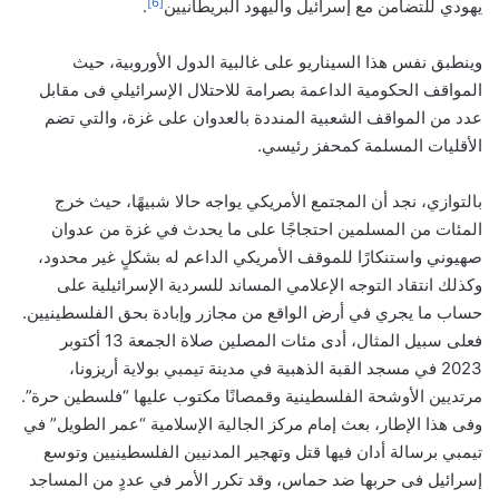
[6]
يهودي للتضامن مع إسرائيل واليهود البريطانيين
.
وينطبق نفس هذا السيناريو على غالبية الدول الأوروبية، حيث
المواقف الحكومية الداعمة بصرامة للاحتلال الإسرائيلي فى مقابل
عدد من المواقف الشعبية المنددة بالعدوان على غزة، والتي تضم
الأقليات المسلمة كمحفز رئيسي.
بالتوازي، نجد أن المجتمع الأمريكي يواجه حالا شبيهًا، حيث خرج
المئات من المسلمين احتجاجًا على ما يحدث في غزة من عدوان
صهيوني واستنكارًا للموقف الأمريكي الداعم له بشكلٍ غير محدود،
وكذلك انتقاد التوجه الإعلامي المساند للسردية الإسرائيلية على
حساب ما يجري في أرض الواقع من مجازر وإبادة بحق الفلسطينيين.
فعلى سبيل المثال، أدى مئات المصلين صلاة الجمعة 13 أكتوبر
2023 في مسجد القبة الذهبية في مدينة تيمبي بولاية أريزونا،
مرتديين الأوشحة الفلسطينية وقمصانًا مكتوب عليها “فلسطين حرة”.
وفى هذا الإطار، بعث إمام مركز الجالية الإسلامية “عمر الطويل” في
تيمبي برسالة أدان فيها قتل وتهجير المدنيين الفلسطينيين وتوسع
إسرائيل فى حربها ضد حماس، وقد تكرر الأمر في عددٍ من المساجد