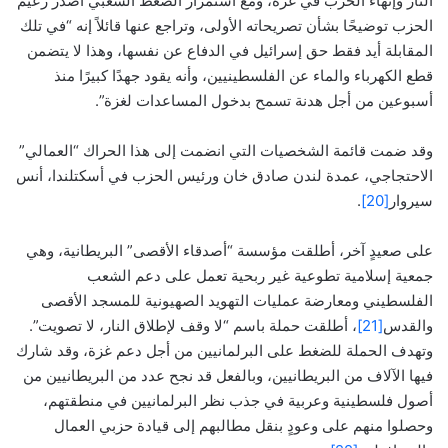
النار وإنهاء الحرب في غزة، ومع استمرار الضغط الشعبي أصدر زعيم
الحزب توضيحًا بشأن تصريحاته الأولى، وتراجع عنها قائلاً إنه “في تلك
المقابلة أيد فقط حق إسرائيل في الدفاع عن نفسها، وهذا لا يتضمن
قطع الكهرباء والماء عن الفلسطينيين، وأنه يقود جهدًا كبيرًا منذ
أسبوعين من أجل هدنة تسمح بدخول المساعدات لغزة”.
وقد ضمت قائمة الشخصيات التي انضمت إلى هذا الحراك “العمالي”
الاحتجاجي، عمدة لندن صادق خان ورئيس الحزب في أسكتلندا، أنس
سيروار
[20]
.
على صعيدٍ آخر، أطلقت مؤسسة “أصدقاء الأقصى” البريطانية، وهي
جمعية إسلامية تطوعية غير ربحية تعمل على دعم الشعب
الفلسطيني ومعارضة عمليات التهويد الصهيونية للمسجد الأقصى
والقدس
[21]
، أطلقت حملة باسم “لا وقف لإطلاق النار، لا تصويت”.
وتهدف الحملة للضغط على البرلمانيين من أجل دعم غزة، وقد شارك
فيها الآلاف من البريطانيين، وبالفعل قد نجح عدد من البريطانيين من
أصول فلسطينية وعربية في جذب نظر البرلمانيين في منطقتهم،
وحصلوا منهم على وعودٍ بنقل مطالبهم إلى قيادة حزبي العمال