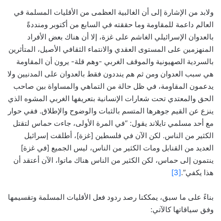
ولابد من الإشارة إلى أن الغالبية العظمى من الأقليات المسلمة في
العالم داعمة للمقاومة وما حققته في السابع من أكتوبر ومنددةً
بالعدوان الإسرائيلي الغاشم على غزة، إلا أن هناك بعض الأفراد
المنهزمين على المستوى العقدي والانتماء الثقافي الأصيل، المتأثرين
بالسردية الصهيونية والموقف الغربي -وهم قلة- يرون أن المقاومة
هي سبب العدوان ومن ثم هم ينددون فقط بالعدوان على المدنيين ولا
يدعمون المقاومة، في ظل حالة من التماهي والمساواة بين صاحب
الحق والمعتدي تحت شعارات الإنسانية بتعريفها الغربي المشوه الذي
ينزع عن القيم جوهرها المتسم بالثبات والوضوح والإطلاق. ففي حوار
مع أحد مسلمي تايلاند يقول: “في المرة الأولى، جاءت حماس لتقتل
الكثير من الناس. لكن الآن في فلسطين [غزة]، أطلقت إسرائيل
العديد من القنابل ومات الكثير من الناس، ليس الجميع [في غزة]
ينتمون إلى حماس، لكن الكثير من الناس هناك ماتوا، الآن أعتقد أن
هذا يكفي”.
[3]
بناءً على ما سبق، يمككنا رصد ردود فعل الأقليات المسلمة وتقسيمها
وفق سياقاتها كالآتي: