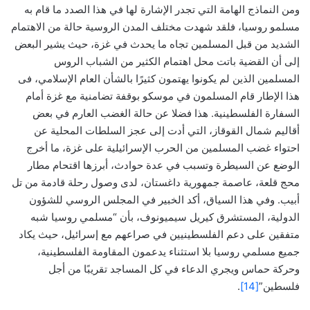
ومن النماذج الهامة التي تجدر الإشارة لها في هذا الصدد ما قام به
مسلمو روسيا، فلقد شهدت مختلف المدن الروسية حالة من الاهتمام
الشديد من قبل المسلمين تجاه ما يحدث في غزة، حيث يشير البعض
إلى أن القضية باتت محل اهتمام الكثير من الشباب الروس
المسلمين الذين لم يكونوا يهتمون كثيرًا بالشأن العام الإسلامي، فى
هذا الإطار قام المسلمون في موسكو بوقفة تضامنية مع غزة أمام
السفارة الفلسطينية. هذا فضلا عن حالة الغضب العارم في بعض
أقاليم شمال القوقاز، التي أدت إلى عجز السلطات المحلية عن
احتواء غضب المسلمين من الحرب الإسرائيلية على غزة، ما أخرج
الوضع عن السيطرة وتسبب في عدة حوادث، أبرزها اقتحام مطار
محج قلعة، عاصمة جمهورية داغستان، لدى وصول رحلة قادمة من تل
أبيب. وفي هذا السياق، أكد الخبير في المجلس الروسي للشؤون
الدولية، المستشرق كيريل سيميونوف، بأن “مسلمي روسيا شبه
متفقين على دعم الفلسطينيين في صراعهم مع إسرائيل، حيث يكاد
جميع مسلمي روسيا بلا استثناء يدعمون المقاومة الفلسطينية،
وحركة حماس ويجري الدعاء في كل المساجد تقريبًا من أجل
فلسطين”
[14]
.