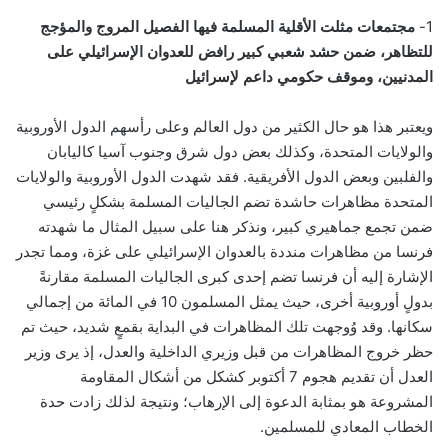
1-
مجتمعات مثلت الأقلية المسلمة فيها الفصيل المروج والمؤجج
للتظاهر، ضمن حشد شعبي كبير رافض للعدوان الإسرائيلي على
المدنيين، وموقف حكومي داعم لإسرائيل
ويعتبر هذا هو حال الكثير من دول العالم وعلى رأسهم الدول الأوروبية
والولايات المتحدة، وكذلك بعض دول شرق وجنوب آسيا كاليابان
والفلبين وبعض الدول الأفريقية. فقد شهدت الدول الأوروبية والولايات
المتحدة مظاهرات حاشدة تضم الجاليات المسلمة بشكلٍ رئيسي
ضمن تجمع جماهيري كبير، ونذكر هنا على سبيل المثال ما شهدته
فرنسا من مظاهرات منددة بالعدوان الإسرائيلي على غزة، ومما تجدر
الإشارة إليه أن فرنسا تضم إحدى كبرى الجاليات المسلمة مقارنةً
بدولٍ أوروبية أخرى، حيث يمثل المسلمون 10 في المائة من إجمالي
سكانها. وقد وُوجهت تلك المظاهرات في البداية بقمعٍ شديد، حيث تم
حظر خروج المظاهرات من قبل وزيري الداخلية والعدل، إذ يرى وزير
العدل أن تقديم هجوم 7 أكتوبر كشكل من أشكال المقاومة
المشروعة هو بمثابة الدعوة إلى الإرهاب؛ ونتيجة لذلك زادت حدة
الخطاب المعادي للمسلمين.