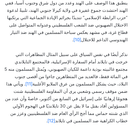
ينطبق هذا الوصف على الهند وعدد من دول شرق وجنوب آسيا، ففي
الهند احتشدت جموع غفيرة في ولاية كيرلا جنوبي الهند، تلبيةً لدعوة
“حزب الرابطة الإسلامي” تنديدًا بجرائم الإبادة الجماعية التي يرتكبها
الاحتلال الصهيوني ضد الشعب الفلسطيني وعدوانه المتواصل على
قطاع غزة، في مشهد يعكس سباحة المسلمين في الهند ضد التيار
الهندوسي الداعم للاحتلال
[10]
.
نذكر أيضًا في نفس السياق على سبيل المثال المظاهرات التي
خرجت في تايلاند أمام السفارة الإسرائيلية، فالمجتمع التايلاندي
مجتمع غالبيته بوذية داعمة للكيان الصهيوني، ويُمثل المسلمون منه 5
في المائة فقط، فالعديد من المتظاهرين جاءوا من أقصى جنوب
البلاد، حيث يشكل المسلمون من عرق الملايو الأغلبية
[11]
. ويأتي هذا
ضمن موقف رسمي وشعبي يرى أن المقاومة الفلسطينية شنت
هجومًا إرهابيًا على إسرائيل في السابع من أكتوبر، خاصةً وأن عدد من
المسؤولين أفاد بقتل ما لا يقل عن 30 تايلانديًا في الهجوم الأولي
الذي شنته حماس مما أجج الرأي العام ضد الفلسطينيين وعزز من
خطاب الكراهية ضد المسلمين في تايلاند
[12]
.