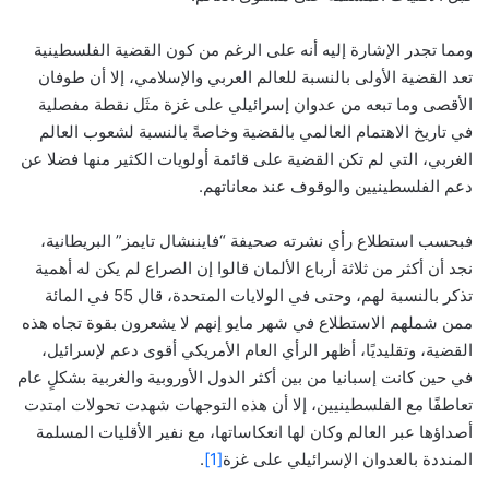
ومما تجدر الإشارة إليه أنه على الرغم من كون القضية الفلسطينية
تعد القضية الأولى بالنسبة للعالم العربي والإسلامي، إلا أن طوفان
الأقصى وما تبعه من عدوان إسرائيلي على غزة مثَل نقطة مفصلية
في تاريخ الاهتمام العالمي بالقضية وخاصةً بالنسبة لشعوب العالم
الغربي، التي لم تكن القضية على قائمة أولويات الكثير منها فضلا عن
دعم الفلسطينيين والوقوف عند معاناتهم.
فبحسب استطلاع رأي نشرته صحيفة “فايننشال تايمز” البريطانية،
نجد أن أكثر من ثلاثة أرباع الألمان قالوا إن الصراع لم يكن له أهمية
تذكر بالنسبة لهم، وحتى في الولايات المتحدة، قال 55 في المائة
ممن شملهم الاستطلاع في شهر مايو إنهم لا يشعرون بقوة تجاه هذه
القضية، وتقليديًا، أظهر الرأي العام الأمريكي أقوى دعم لإسرائيل،
في حين كانت إسبانيا من بين أكثر الدول الأوروبية والغربية بشكلٍ عام
تعاطفًا مع الفلسطينيين، إلا أن هذه التوجهات شهدت تحولات امتدت
أصداؤها عبر العالم وكان لها انعكاساتها، مع نفير الأقليات المسلمة
المنددة بالعدوان الإسرائيلي على غزة
[1]
.