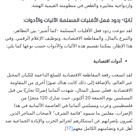
وازدواجية معاييره والطعن في منظومته القيمية الهشة.
ثانيًا- ردود فعل الأقليات المسلمة: الآليات والأدوات:
لقد تنوعت ردود فعل الأقليات المسلمة -كما أُشير- بين التظاهر،
والتبرع بالمال، والمقاطعة الاقتصادية، وتوظيف الإعلام الرقمي. وفي
هذا الإطار، يمكننا تقسيم هذه الآليات والأدوات حسب نوعها كما يلي:
أدوات اقتصادية
لقد اتسعت رقعة المقاطعة الاقتصادية للسلع الداعمة للكيان المحتل
عبر العالم، بالإضافة إلى ذلك كانت هناك صورًا أخرى من المقاومة
الاقتصادية. فعلى سبيل المثال، شهدت ألمانيا إضرابًا تجاريًا من قبل
المسلمين يوم الجمعة 20 أكتوبر، حيث شارك 120 متجرًا من
فلسطينيي وعرب ومسلمي ألمانيا في العاصمة الألمانية في هذا
الإضراب، معلنين ما سموه “قائمة الشرف” لأصحاب المتاجر الذين
يُعبرون بإضرابهم عن استنكارهم لجرائم الحرب والإبادة الجماعية ضد
أهل غزة وتضامنهم الكامل معهم
[17]
.