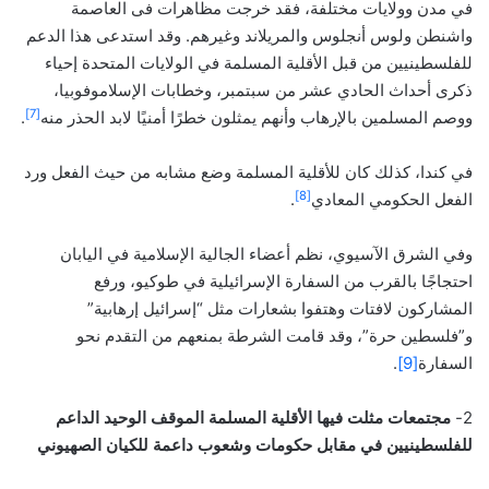
في مدن وولايات مختلفة، فقد خرجت مظاهرات فى العاصمة
واشنطن ولوس أنجلوس والمريلاند وغيرهم. وقد استدعى هذا الدعم
للفلسطينيين من قبل الأقلية المسلمة في الولايات المتحدة إحياء
ذكرى أحداث الحادي عشر من سبتمبر، وخطابات الإسلاموفوبيا،
[7]
ووصم المسلمين بالإرهاب وأنهم يمثلون خطرًا أمنيًا لابد الحذر منه
.
في كندا، كذلك كان للأقلية المسلمة وضع مشابه من حيث الفعل ورد
[8]
الفعل الحكومي المعادي
.
وفي الشرق الآسيوي، نظم أعضاء الجالية الإسلامية في اليابان
احتجاجًا بالقرب من السفارة الإسرائيلية في طوكيو، ورفع
المشاركون لافتات وهتفوا بشعارات مثل “إسرائيل إرهابية”
و”فلسطين حرة”، وقد قامت الشرطة بمنعهم من التقدم نحو
السفارة
[9]
.
2-
مجتمعات مثلت فيها الأقلية المسلمة الموقف الوحيد الداعم
للفلسطينيين في مقابل حكومات وشعوب داعمة للكيان الصهيوني