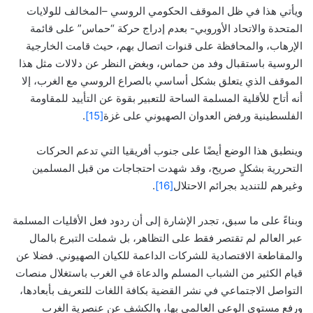
ويأتي هذا في ظل الموقف الحكومي الروسي –المخالف للولايات
المتحدة والاتحاد الأوروبي- بعدم إدراج حركة “حماس” على قائمة
الإرهاب، والمحافظة على قنوات اتصال بهم، حيث قامت الخارجية
الروسية باستقبال وفد من حماس، وبغض النظر عن دلالات مثل هذا
الموقف الذي يتعلق بشكل أساسي بالصراع الروسي مع الغرب، إلا
أنه أتاح للأقلية المسلمة الساحة للتعبير بقوة عن التأييد للمقاومة
الفلسطينية ورفض العدوان الصهيوني على غزة
[15]
.
وينطبق هذا الوضع أيضًا على جنوب أفريقيا التي تدعم الحركات
التحررية بشكلٍ صريح، وقد شهدت احتجاجات من قبل المسلمين
وغيرهم للتنديد بجرائم الاحتلال
[16]
.
وبناءً على ما سبق، تجدر الإشارة إلى أن ردود فعل الأقليات المسلمة
عبر العالم لم تقتصر فقط على التظاهر، بل شملت التبرع بالمال
والمقاطعة الاقتصادية للشركات الداعمة للكيان الصهيوني. فضلا عن
قيام الكثير من الشباب المسلم والدعاة في الغرب باستغلال منصات
التواصل الاجتماعي في نشر القضية بكافة اللغات للتعريف بأبعادها،
ورفع مستوى الوعي العالمي بها، والكشف عن عنصرية الغرب