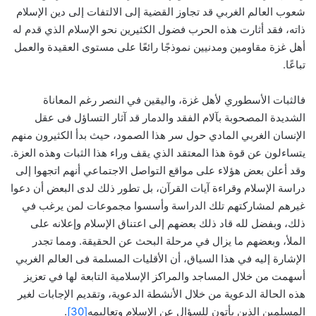
شعوب العالم الغربي قد تجاوز القضية إلى الالتفات إلى دين الإسلام
ذاته، فقد أثارت هذه الحرب فضول الكثيرين نحو الإسلام الذي قدم له
أهل غزة مقاومين ومدنيين نموذجًا رائعًا على مستوى العقيدة والعمل
تباعًا.
فالثبات الأسطوري لأهل غزة، واليقين في النصر رغم المعاناة
الشديدة المصحوبة بآلام الفقد والدمار قد آثار التساؤل فى عقل
الإنسان الغربي المادي حول سر هذا الصمود، حيث بدأ الكثيرون منهم
يتساءلون عن قوة هذا المعتقد الذي يقف وراء هذا الثبات وهذه العزة.
وقد أعلن بعض هؤلاء على مواقع التواصل الاجتماعي أنهم اتجهوا إلى
دراسة الإسلام وقراءة آيات القرآن، بل تطور ذلك لدى البعض أن دعوا
غيرهم لمشاركتهم تلك الدراسة وأسسوا مجموعات لمن يرغب في
ذلك، وبفضل لله قاد ذلك بعضهم إلى اعتناق الإسلام وإعلانه على
الملأ، وبعضهم ما يزال في مرحلة البحث عن الحقيقة. ومما تجدر
الإشارة إليه في هذا السياق، أن الأقليات المسلمة فى العالم الغربي
أسهمت من خلال المساجد والمراكز الإسلامية التابعة لها في تعزيز
هذه الحالة الدعوية من خلال الأنشطة الدعوية، وتقديم الإجابات لغير
المسلمين الذين يأتون للسؤال عن الإسلام وتعاليمه
[30]
.