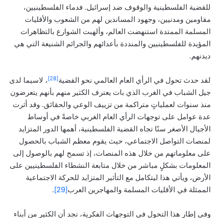
للقضية الفلسطينية والوقوف ضد إسرائيل. فدماء الفلسطينيين،
مقاومين ومدنيين، وجهود المساندين لهم من الشعوب والأقليات
المسلمة الممتدة استنهضت العالم، وألهبت الشوارع بالتظاهرات
المؤيدة للفلسطينيين والمنددة بأعدائهم والجرائم الشنيعة التي هي
ديدنهم.
[28]
لقد حدث تحول في الرأي العام العالمي نحو القضية
، لاسيما لدى
جيل الشباب في الغرب الذي بات يعترف الكثير منهم بأنهم يتعرضون
منذ سنوات لعملياتٍ متراكمة من تزييف الوعي والحقائق. وقد أثرت
عدة عوامل على توجهات الرأي العام الغربي خاصةً في أوساط
الأجيال الأصغر سنًا تجاه القضية الفلسطينية، أهمها الدور المتزايد
لمنصات التواصل الاجتماعي، حيث يقوم معظم الشباب بالحصول
على معلوماتهم من خلال هذه المنصات، إذ تسمح لهم بالوصول إلى
المعلومات بشكلٍ مباشر من خلال متابعة النشطاء الفلسطينيين على
الأرض، ويأتي هذا ليتكامل مع التأثير المتزايد للحركة الاجتماعية
الممثلة في الأقليات المسلمة والمهاجرين العرب
[29]
.
وفى إطار هذا التحول فى التوجهات الفكرية، نجد أن الكثير من أبناء