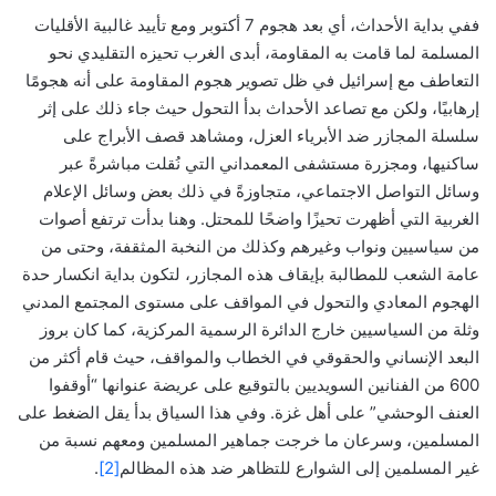
ففي بداية الأحداث، أي بعد هجوم 7 أكتوبر ومع تأييد غالبية الأقليات
المسلمة لما قامت به المقاومة، أبدى الغرب تحيزه التقليدي نحو
التعاطف مع إسرائيل في ظل تصوير هجوم المقاومة على أنه هجومًا
إرهابيًا، ولكن مع تصاعد الأحداث بدأ التحول حيث جاء ذلك على إثر
سلسلة المجازر ضد الأبرياء العزل، ومشاهد قصف الأبراج على
ساكنيها، ومجزرة مستشفى المعمداني التي نُقلت مباشرةً عبر
وسائل التواصل الاجتماعي، متجاوزةً في ذلك بعض وسائل الإعلام
الغربية التي أظهرت تحيزًا واضحًا للمحتل. وهنا بدأت ترتفع أصوات
من سياسيين ونواب وغيرهم وكذلك من النخبة المثقفة، وحتى من
عامة الشعب للمطالبة بإيقاف هذه المجازر، لتكون بداية انكسار حدة
الهجوم المعادي والتحول في المواقف على مستوى المجتمع المدني
وثلة من السياسيين خارج الدائرة الرسمية المركزية، كما كان بروز
البعد الإنساني والحقوقي في الخطاب والمواقف، حيث قام أكثر من
600 من الفنانين السويديين بالتوقيع على عريضة عنوانها “أوقفوا
العنف الوحشي” على أهل غزة. وفي هذا السياق بدأ يقل الضغط على
المسلمين، وسرعان ما خرجت جماهير المسلمين ومعهم نسبة من
غير المسلمين إلى الشوارع للتظاهر ضد هذه المظالم
[2]
.