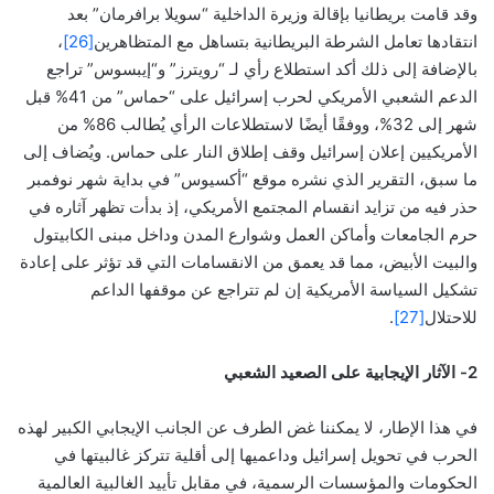
وقد قامت بريطانيا بإقالة وزيرة الداخلية “سويلا برافرمان” بعد
انتقادها تعامل الشرطة البريطانية بتساهل مع المتظاهرين
[26]
،
بالإضافة إلى ذلك أكد استطلاع رأي لـ “رويترز” و“إيبسوس” تراجع
الدعم الشعبي الأمريكي لحرب إسرائيل على “حماس” من 41% قبل
شهر إلى 32%، ووفقًا أيضًا لاستطلاعات الرأي يُطالب 86% من
الأمريكيين إعلان إسرائيل وقف إطلاق النار على حماس. ويُضاف إلى
ما سبق، التقرير الذي نشره موقع “أكسيوس” في بداية شهر نوفمبر
حذر فيه من تزايد انقسام المجتمع الأمريكي، إذ بدأت تظهر آثاره في
حرم الجامعات وأماكن العمل وشوارع المدن وداخل مبنى الكابيتول
والبيت الأبيض، مما قد يعمق من الانقسامات التي قد تؤثر على إعادة
تشكيل السياسة الأمريكية إن لم تتراجع عن موقفها الداعم
للاحتلال
[27]
.
2- الآثار الإيجابية على الصعيد الشعبي
في هذا الإطار، لا يمكننا غض الطرف عن الجانب الإيجابي الكبير لهذه
الحرب في تحويل إسرائيل وداعميها إلى أقلية تتركز غالبيتها في
الحكومات والمؤسسات الرسمية، في مقابل تأييد الغالبية العالمية