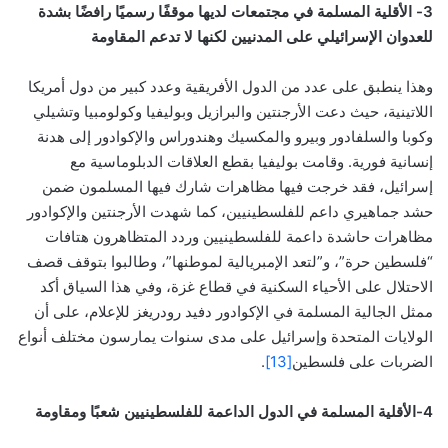
3- الأقلية المسلمة في مجتمعات لديها موقفًا رسميًا رافضًا بشدة
للعدوان الإسرائيلي على المدنيين لكنها لا تدعم المقاومة
وهذا ينطبق على عدد من الدول الأفريقية وعدد كبير من دول أمريكا
اللاتينية، حيث دعت الأرجنتين والبرازيل وبوليفيا وكولومبيا وتشيلي
وكوبا والسلفادور وبيرو والمكسيك وهندوراس والإكوادور إلى هدنة
إنسانية فورية. وقامت بوليفيا بقطع العلاقات الدبلوماسية مع
إسرائيل، فقد خرجت فيها مظاهرات شارك فيها المسلمون ضمن
حشد جماهيري داعم للفلسطينيين، كما شهدت الأرجنتين والإكوادور
مظاهرات حاشدة داعمة للفلسطينيين وردد المتظاهرون هتافات
“فلسطين حرة”، و”لتعد الإمبريالية لموطنها”، وطالبوا بتوقف قصف
الاحتلال على الأحياء السكنية في قطاع غزة، وفي هذا السياق أكد
ممثل الجالية المسلمة في الإكوادور دفيد رودريغز للإعلام، على أن
الولايات المتحدة وإسرائيل على مدى سنوات يمارسون مختلف أنواع
الضربات على فلسطين
[13]
.
4-الأقلية المسلمة في الدول الداعمة للفلسطينيين شعبًا ومقاومة