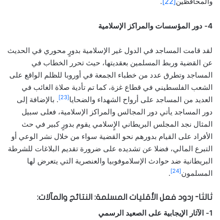
والمحافظين
[22]
.
4- دور المؤسسات والمراكز الإسلامية
لقد قامت المساجد في الدول غير الإسلامية بدورٍ محوري في الحديث
عن القضية وربط المسلمين بعقديتها، حيث تحرر الخطاب في
المساجد وتطرق عدد من خطباء الجمعة في أوروبا للظلم الواقع على
الشعب الفلسطيني في قطاع غزة، كما تم تأدية صلاة الغائب في
[23]
العديد من المساجد على أرواح الشهداء والضحايا
. بالإضافة إلى
دور المساجد يأتي دور المجالس والمراكز الإسلامية، فعلى سبيل
المثال نجد المجلس البريطاني الإٍسلامي يقوم بدورٍ كبير في حث
الأفراد على القيام بدورهم نحو القضية سواء من خلال نشر الوعي أو
التبرع المالي، فضلا عن تشديده على ضرورة تقديم البلاغات للشرطة
البريطانية ضد حوادث الإسلاموفوبيا والعنصرية التي يتعرض لها
[24]
المسلمون
.
ثالثا- ردود فعل الأقليات المسلمة: النتائج والمآلات:
1- الآثار الإيجابية على الصعيد الرسمي