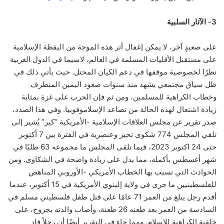
3- الآثار السلبية
على صعيدٍ آخر، لا يمكن إغفال أثر هذه الموجة من اليقظة الإسلامية
على مستقبل الأقليات المسلمة في العالم، لاسيما في الدول الغربية
نظرًا لخصوصية موقفها في دعم الكيان المحتل. حيث يأتي ذلك في
ظل سياق مجتمعي يشهد منذ سنوات صعود اليمين المتطرف
وخطاب الكراهية للمسلمين، ومن ثم فإن الحرب على غزة بمثابة
زيادة اشتعال لهذه الحالة من تصاعد الإسلاموفوبيا. وفي هذا الصدد،
صدر تقرير عن مجلس العلاقات الإسلامية -الأمريكية “كير” يُشير إلى
تلقي المجلس 774 شكوى تحيز وعنصرية في الفترة بين 7 أكتوبر
حتى 24 اكتوبر 2023، فيما تلقى المجلس ما مجموعه 63 طلبًا في
شهر أغسطس بأكمله، مما يدل على زيادة واضحة في الشكاوى. ومن
الحوادث التي تسبب بها الخطاب الأمريكي -الأوروبي المناهض
للفلسطينيين ما جرى في ولاية إلينوي الأمريكية في 15 أكتوبر، عندما
أقدم رجل يبلغ من العمر 71 عامًا على قتل طفل فلسطيني مسلم في
السادسة من العمر بعد طعنه 26 طعنة، وأصاب والدته بجروح، على
خلفية الكراهية للإسلام. ومما جاء في التقرير أيضًا أن رجلاً قاد