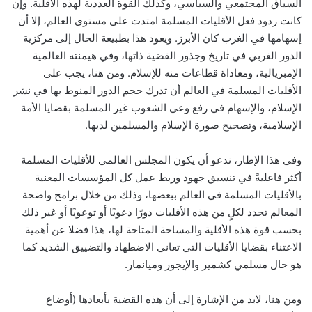
السياق المجتمعي والسياسي، وكذلك القوة العددية لهذه الأقلية. وإن
كانت ردود فعل الأقليات المسلمة امتدت على مستوى العالم، إلا أن
إسهامها في الغرب كان الأبرز. ويعود هذا بطبيعة الحال إلى مركزية
الدور الغربي في تاريخ وجذور القضية ذاتها، وفي هيمنته العالمية
الإمبريالية، ومعاداة قطاعات منه للإسلام. ومن هنا، يجب على
الأقليات المسلمة في العالم أن تدرك حجم الدور المنوط بها في نشر
الإسلام، والإسهام في رفع وعي الشعوب غير المسلمة بقضايا الأمة
الإسلامية، وتصحيح صورة الإسلام والمسلمين لديها.
وفي هذا الإطار، ندعو أن يكون المجلس العالمي للأقليات المسلمة
أكثر فاعليةً في تنسيق جهود وربط عمل كل المؤسسات المعنية
بالأقليات المسلمة في العالم ببعضها، وذلك من خلال برامج واضحة
المعالم تحدد لكلٍ من هذه الأقليات دورًا دعويًا أو توعويًا أو غير ذلك
بحسب قوة هذه الأقلية والمساحة المتاحة لها، هذا فضلا عن أهمية
الاعتناء بقضايا الأقليات التي تعاني الاضطهاد والتضييق الشديد كما
هو حال مسلمي كشمير والإيجور وميانمار.
ومن هنا، لابد من الإشارة إلى أن هذه القضية بأبعادها (أوضاع