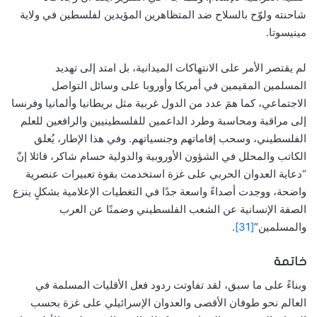
شاحنته ولوّح بالسلاح ضد المتظاهرين المؤيدين لفلسطين في ولاية
مينيسوتا.
لم يقتصر الأمر على الانتهاكات الميدانية، بل امتد إلى تهديد
المسلمين المقيمين في أمريكا وأوروبا على وسائل التواصل
الاجتماعي، كما همَ عدد من الدول غربية مثل بريطانيا وألمانيا وفرنسا
إلى مراقبة ومحاسبة وطرد الداعمين للفلسطينيين والرافعين للعلم
الفلسطيني، وسحب إقاماتهم وجنسياتهم. وفي هذا الإطار، يُعلق
الكاتب والمحلل في الشؤون الأوروبية والدولية حسام شاكر، قائلا إنّ
“دعاية العدوان الحربي على غزة استخدمت بقوة تعبيرات عنصرية
واضحة، ووجدت أصداءً واسعة جدًا في التغطيات الإعلامية بشكلٍ ينزع
الصفة الإنسانية عن الشعب الفلسطيني وضمنًا عن العرب
والمسلمين”
[31]
.
خاتمة
وبناءً على ما سبق، لقد تفاوتت ردود فعل الأقليات المسلمة في
العالم نحو طوفان الأقصى والعدوان الإسرائيلي على غزة بحسب