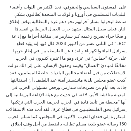
على المستوى السياسي والحقوقي، نجد الكثير من النواب وأعضاء
البلديات المسلمين في أوروبا والولايات المتحدة يُطالبون بشكلٍ
ضاغط ليحولوا مسار أحزابهم نحو دعم غزة والمطالبة بوقف إطلاق
النار. فعلى سبيل المثال، يشهد حزب العمال البريطاني انقسامًا
واضحًا جراء تصريح زعيمه كير ستارمر في مقابلة أجراها مع إذاعة
“LBC” فى الثاني عشر من أكتوبر 2023 قال فيها إنه يؤيد قطع
إسرائيل للماء والكهرباء والغذاء عن الفلسطينيين في إطار حربها
على حركة “حماس” في غزة، وهو ما اعتبره كثيرون في الحزب
مخالفًا لمبادئ “العمال” وقيمه وحقوق الإنسان. على إثر ذلك توالت
الاستقالات من قبل أعضاء مجالس البلديات خاصةً المسلمين، فقد
أكدت عضو مجلس بلدية مانشستر آمنة عبد اللطيف، أن استقالتها
جاءت بعد أيامٍ من تصريحات ستارمر، ورفض مسؤولي الحزب في
المدينة مناقشة الأمر، لافتة في حديث مع هيئة الإذاعة البريطانية إلى
أنها “محبطة من تأييد قادة في الحزب لجريمة الحرب التي ترتكبها
إسرائيل بحق الفلسطينيين في قطاع غزة”. لقد أدت هذه الاستقالات
المتكررة إلى فقدان الحزب الأكثرية في المجلس، كما تسلم الحزب
150 رسالة عضو بلدية مسلم تطالبه بالضغط من أجل وقف إطلاق