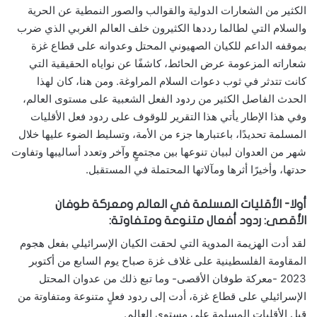
الكثير من الشعارات الدولية والقوالب والصور النمطية عن الحرية
والسلام التي لطالما رددها الكثيرون خلف العالم الغربي الذي ضرب
بموقفه الداعم للكيان الصهيوني المحتل وعدوانه على قطاع غزة
شعاراته المزعومة عرض الحائط، كاشفًا عن نواياه الحقيقية التي
كانت تتدثر في ثوب دعوات السلام المراوغة. ومن هنا، كان لهذا
الحدث الفاصل الكثير من ردود الفعل الشعبية على مستوى العالم،
وفي هذا الإطار يأتي هذا التقرير للوقوف على ردود فعل الأقليات
المسلمة تحديدًا، باعتبارها جزء من الأمة، وتسليط الضوء عليها خلال
شهر من العدوان لبيان تنوعها بين مجتمعٍ وآخر وتعدد أساليبها وتفاوت
حدتها، وأخيرًا أثرها ومآلاتها المحتملة في المستقبل.
أولا- الأقليات المسلمة في العالم ومعركة طوفان
الأقصى: ردود أفعال متنوعة ومتفاوتة:
لقد أدت الهزيمة المدوية التي لحقت الكيان الإسرائيلي بفعل هجوم
المقاومة الفلسطينية على غلاف غزة صباح يوم السابع من أكتوبر
2023 -معركة طوفان الأقصى- وما تبع ذلك من عدوان المحتل
الإسرائيلي على قطاع غزة، أدت إلى ردود فعلٍ متنوعة ومتفاوتة من
قبل الأقليات المسلمة على مستوى العالم.