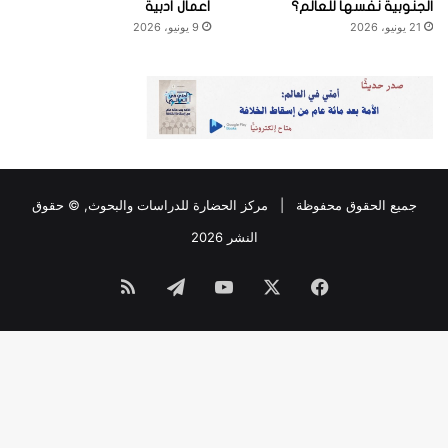
الجنوبية نفسها للعالم؟
أعمال أدبية
21 يونيو، 2026
9 يونيو، 2026
جميع الحقوق محفوظة |
مركز الحضارة للدراسات والبحوث
, © حقوق
النشر 2026
فيسبوك
‫X
‫YouTube
تيلقرام
ملخص
الموقع
RSS