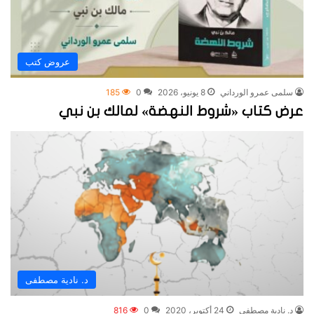
عروض كتب
سلمى عمرو الورداني
8 يونيو، 2026
0
185
عرض كتاب «شروط النهضة» لمالك بن نبي
د. نادية مصطفى
د. نادية مصطفى
24 أكتوبر، 2020
0
816