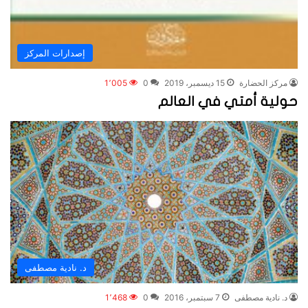
إصدارات المركز
مركز الحضارة
15 ديسمبر، 2019
0
1٬005
حولية أمتي في العالم
د. نادية مصطفى
د. نادية مصطفى
7 سبتمبر، 2016
0
1٬468