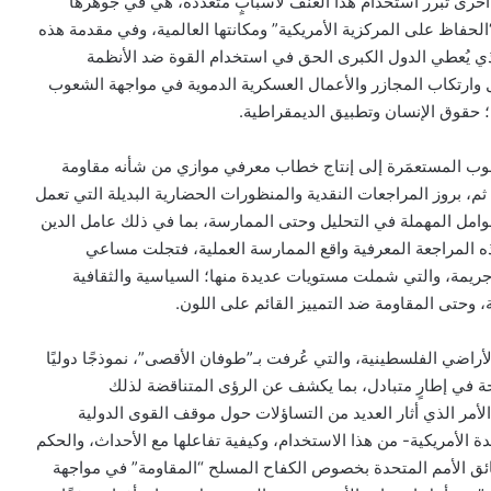
أخرى تبرر استخدام هذا العنف لأسبابٍ متعددة، هي في جوهرها
لحفاظ على المركزية الأمريكية” ومكانتها العالمية، وفي مقدمة هذه
لذي يُعطي الدول الكبرى الحق في استخدام القوة ضد الأنظمة
بل وارتكاب المجازر والأعمال العسكرية الدموية في مواجهة الشعوب
؛ حقوق الإنسان وتطبيق الديمقراطية.
وب المستعمَرة إلى إنتاج خطاب معرفي موازي من شأنه مقاومة
م، بروز المراجعات النقدية والمنظورات الحضارية البديلة التي تعمل
وامل المهملة في التحليل وحتى الممارسة، بما في ذلك عامل الدين
ه المراجعة المعرفية واقع الممارسة العملية، فتجلت مساعي
جريمة، والتي شملت مستويات عديدة منها؛ السياسية والثقافية
ة، وحتى المقاومة ضد التمييز القائم على اللون.
أراضي الفلسطينية، والتي عُرفت بـ”طوفان الأقصى”، نموذجًا دوليًا
حة في إطارٍ متبادل، بما يكشف عن الرؤى المتناقضة لذلك
 الأمر الذي أثار العديد من التساؤلات حول موقف القوى الدولية
دة الأمريكية- من هذا الاستخدام، وكيفية تفاعلها مع الأحداث، والحكم
وثائق الأمم المتحدة بخصوص الكفاح المسلح “المقاومة” في مواجهة