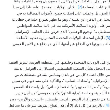
 من أجل استعادة الأرض وتقرير المصير، بل وحماية أفراده وفقًا
النزاعات المسلحة
[2]
، إلا أن الولايات المتحدة –واستنادًا إلى مبدأ
 الحق، بل وعملت على إسكات جميع الأصوات المطالبة به في
محتل في الدفاع عن نفسه”، وهو ما يظهر بصورةٍ جلية في خطابات
ر على أولوية السلامة الأمريكية بما في ذلك سلامة المواطنين
لسطيني بـ”الهجوم الوحشي” الذي فرض على الجانب الإسرائيلي
[3
، ليُعلن استعداد الولايات المتحدة لاستمرارية تقديم الأسلحة
لة مسيرتها في الدفاع عن أمنها، الذي هو دفاع عن الأمن القومي
 قبل الولايات المتحدة وحليفتها في المنطقة العربية، لتبرير العنف
بل المحتل بشأن الشعب الفلسطيني استنادًا إلى العوامل الدينية
 من خلال اعتماد كل من جو بايدن وبنيامين نتنياهو مصطلحات من
ة الإسرائيلية” و”معاداة السامية”، والتأكيد على مساعيهم في سبيل
حرية” و”حماية المدنيين” و”الدعم الإنساني”، بل واستدعاء القصص
بئة الشعبية، وبخاصة “بداية الخلق” و”موت موسى” من أجل تبرير
تالية في نفوس أفراد الجيش، لتدمير فلسطين –الشعب والأرض- دون
[4]
، بالرغم من كل ذلك إلا أن هذا القناع المزيف سرعان ما تساقط