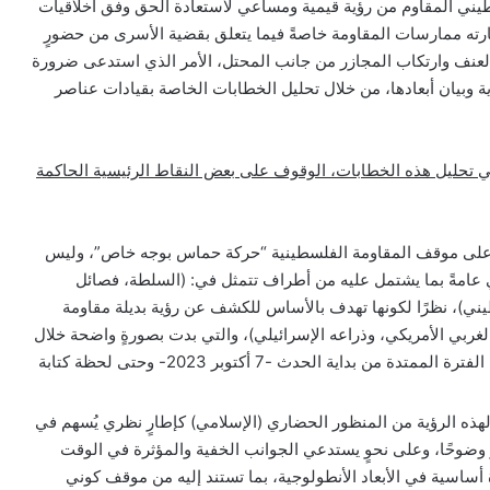
ني المقاوم من رؤية قيمية ومساعي لاستعادة الحق وفق أخلاقيات
ثارته ممارسات المقاومة خاصةً فيما يتعلق بقضية الأسرى من حضورٍ
العنف وارتكاب المجازر من جانب المحتل، الأمر الذي استدعى ضرورة
ة وبيان أبعادها، من خلال تحليل الخطابات الخاصة بقيادات عناصر
ي تحليل هذه الخطابات، الوقوف على بعض النقاط الرئيسية الحاكمة
ا على موقف المقاومة الفلسطينية “حركة حماس بوجه خاص”، وليس
امةً بما يشتمل عليه من أطراف تتمثل في: (السلطة، فصائل
ني)، نظرًا لكونها تهدف بالأساس للكشف عن رؤية بديلة مقاومة
لغربي الأمريكي، وذراعه الإسرائيلي)، والتي بدت بصورةٍ واضحة خلال
حدث الطوفان، وذلك أثناء الفترة الممتدة من بداية الحدث -7 أكتوبر 2023- وحتى لحظة كتابة
لهذه الرؤية من المنظور الحضاري (الإسلامي) كإطارٍ نظري يُسهم في
 وضوحًا، وعلى نحوٍ يستدعي الجوانب الخفية والمؤثرة في الوقت
أساسية في الأبعاد الأنطولوجية، بما تستند إليه من موقف كوني