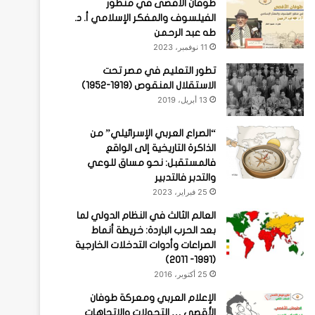
طوفان الأقصى في منظور
الفيلسوف والمفكر الإسلامي أ. د.
طه عبد الرحمن
11 نوفمبر، 2023
تطور التعليم في مصر تحت
الاستقلال المنقوص (1919-1952)
13 أبريل، 2019
“الصراع العربي الإسرائيلي” من
الذاكرة التاريخية إلى الواقع
فالمستقبل: نحو مساق للوعي
والتدبر فالتدبير
25 فبراير، 2023
العالم الثالث في النظام الدولي لما
بعد الحرب الباردة: خريطة أنماط
الصراعات وأدوات التدخلات الخارجية
(1991- 2011)
25 أكتوبر، 2016
الإعلام العربي ومعركة طوفان
الأقصى … التحولات والاتجاهات