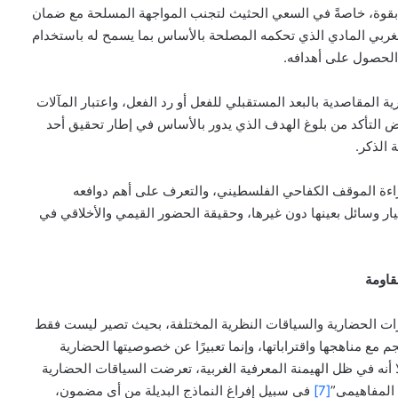
 بقوة، خاصةً في السعي الحثيث لتجنب المواجهة المسلحة مع ضمان
غربي المادي الذي تحكمه المصلحة بالأساس بما يسمح له باستخدام
الحصول على أهدافه.
ية المقاصدية بالبعد المستقبلي للفعل أو رد الفعل، واعتبار المآلات
ض التأكد من بلوغ الهدف الذي يدور بالأساس في إطار تحقيق أحد
 الذكر.
راءة الموقف الكفاحي الفلسطيني، والتعرف على أهم دوافعه
تيار وسائل بعينها دون غيرها، وحقيقة الحضور القيمي والأخلاقي في
قاومة
ات الحضارية والسياقات النظرية المختلفة، بحيث تصير ليست فقط
جم مع مناهجها واقتراباتها، وإنما تعبيرًا عن خصوصيتها الحضارية
لا أنه في ظل الهيمنة المعرفية الغربية، تعرضت السياقات الحضارية
 المفاهيمي”
[7]
في سبيل إفراغ النماذج البديلة من أي مضمون،