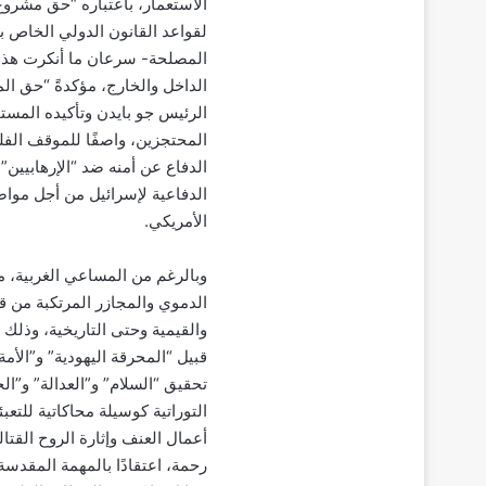
الاستعمار، باعتباره “حق مشروع”
لقواعد القانون الدولي الخاص ب
المصلحة- سرعان ما أنكرت هذا
الداخل والخارج، مؤكدةً “حق ال
الرئيس جو بايدن وتأكيده المستم
المحتجزين، واصفًا للموقف الف
الدفاع عن أمنه ضد “الإرهابيين”
]
الدفاعية لإسرائيل من أجل مواص
الأمريكي.
وبالرغم من المساعي الغربية، من
الدموي والمجازر المرتكبة من ق
والقيمية وحتى التاريخية، وذلك
قبيل “المحرقة اليهودية” و”الأم
تحقيق “السلام” و”العدالة” و”ال
التوراتية كوسيلة محاكاتية للتع
أعمال العنف وإثارة الروح الق
رحمة، اعتقادًا بالمهمة المقدسة