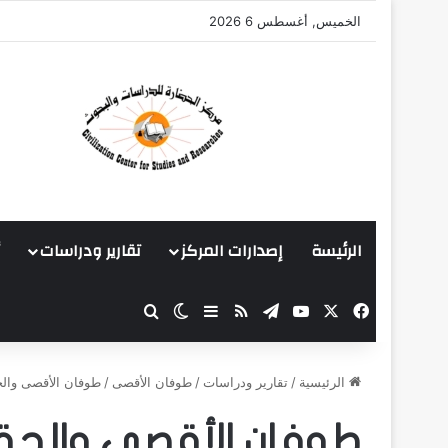
الخميس, أغسطس 6 2026
الرئيسة
إصدارات المركز
تقارير ودراسات
‫X
فيسبوك
‫YouTube
تيلقرام
ملخص الموقع RSS
بحث عن
إضافة عمود جانبي
الوضع المظلم
الرئيسية
/
تقارير ودراسات
/
طوفان الأقصى
/
طوفان الأقصى والح
طوفان الأقصى والحق