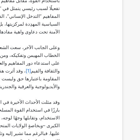
باستخدام القوة، مقابل مفاهيم 
تفعيلًا لسبب رئيسي يتمثل في “ا
المفاهيم “التدخل الإنساني”، ا
السياسية المهدِدة لمركزيتها، 
الآمنة تحت دعاوى واهية مفادها
وعلى الجانب الآخر، سعت الشع
الخطاب المهيمن وتفكيكه، ومن ث
على استدعاء دور المفاهيم والع
والثقافة والقيم
[1]
، وقد أثرت هذ
المقاومة باعتبارها حق وليست 
والأيديولوجية والعرقية والجندري
وقد مثلت الأحداث الأخيرة في ال
بارزًا في استخدام القوة المسل
الاستخدام، وتقابلها وجهًا لوجه،
الكبرى –وبخاصةٍ الولايات المتح
عليها. فبالرغم مما تشير إليه 