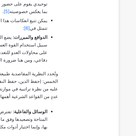
توحيدي يقوم على حضور الو
بما يعكس خصوصيته
[5]
.
يمكن تتبع انعكاسات هذا 
تتمثل في
[6]
:
الدوافع والمبررات:
يضع ال
سبيل استخدام القوة العس
على محاولات العدو للتعدي
دفاعي، ومن هنا ضرورة ال
وتُحدد النظرية المقاصدية طبيعة
الخمس: (حفظ الدين، حفظ النف
عليه من نظرة تراتبية في موازن
عددٍ من القواعد الشرعية أهمه
الوسائل والفاعلية:
تفترض ا
المتاحة وتصعيدها وفق ما 
بها، وإنما اختيار أدوات م