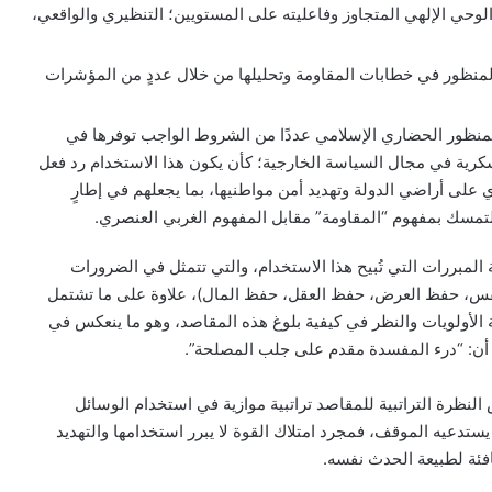
حي الإلهي المتجاوز وفاعليته على المستويين؛ التنظيري والواقعي،
المنظور في خطابات المقاومة وتحليلها من خلال عددٍ من المؤشرات
منظور الحضاري الإسلامي عددًا من الشروط الواجب توفرها في
كرية في مجال السياسة الخارجية؛ كأن يكون هذا الاستخدام رد فعل
 على أراضي الدولة وتهديد أمن مواطنيها، بما يجعلهم في إطارٍ
تمسك بمفهوم “المقاومة” مقابل المفهوم الغربي العنصري.
 المبررات التي تُبيح هذا الاستخدام، والتي تتمثل في الضرورات
س، حفظ العرض، حفظ العقل، حفظ المال)، علاوة على ما تشتمل
ة الأولويات والنظر في كيفية بلوغ هذه المقاصد، وهو ما ينعكس في
ا أن: “درء المفسدة مقدم على جلب المصلحة”.
لنظرة التراتبية للمقاصد تراتبية موازية في استخدام الوسائل
يستدعيه الموقف، فمجرد امتلاك القوة لا يبرر استخدامها والتهديد
كافئة لطبيعة الحدث نفسه.