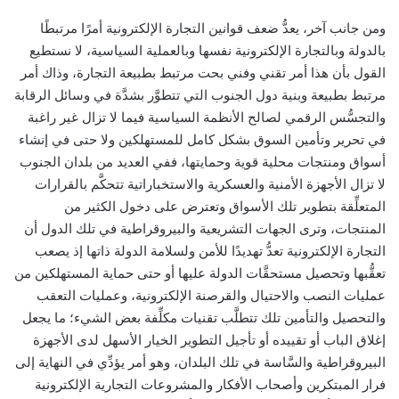
ومن جانب آخر، يعدُّ ضعف قوانين التجارة الإلكترونية أمرًا مرتبطًا
بالدولة وبالتجارة الإلكترونية نفسها وبالعملية السياسية، لا نستطيع
القول بأن هذا أمر تقني وفني بحت مرتبط بطبيعة التجارة، وذاك أمر
مرتبط بطبيعة وبنية دول الجنوب التي تتطوَّر بشدَّة في وسائل الرقابة
والتجسُّس الرقمي لصالح الأنظمة السياسية فيما لا تزال غير راغبة
في تحرير وتأمين السوق بشكل كامل للمستهلكين ولا حتى في إنشاء
أسواق ومنتجات محلية قوية وحمايتها، ففي العديد من بلدان الجنوب
لا تزال الأجهزة الأمنية والعسكرية والاستخباراتية تتحكَّم بالقرارات
المتعلِّقة بتطوير تلك الأسواق وتعترض على دخول الكثير من
المنتجات، وترى الجهات التشريعية والبيروقراطية في تلك الدول أن
التجارة الإلكترونية تعدُّ تهديدًا للأمن ولسلامة الدولة ذاتها إذ يصعب
تعقُّبها وتحصيل مستحقَّات الدولة عليها أو حتى حماية المستهلكين من
عمليات النصب والاحتيال والقرصنة الإلكترونية، وعمليات التعقب
والتحصيل والتأمين تلك تتطلَّب تقنيات مكلِّفة بعض الشيء؛ ما يجعل
إغلاق الباب أو تقييده أو تأجيل التطوير الخيار الأسهل لدى الأجهزة
البيروقراطية والسَّاسة في تلك البلدان، وهو أمر يؤدِّي في النهاية إلى
فرار المبتكرين وأصحاب الأفكار والمشروعات التجارية الإلكترونية