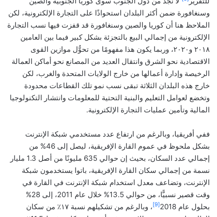
للتقرير
لا نجد من دول الجنوب سوى كوريا الجنوبية والصين
وسنغافورة ضمن أكثر البلدان استحواذًا على التجارة الإلكترونية، لكن
الملاحظ هنا أن كوريا والصين وسنغافورة قد قفزت فيها نسب التجارة
الإلكترونية من إجمالي البيع بالتجزئة بشكل كبير فيما بين العامين
٢٠١٨ و٢٠٢٠، وربما يكون هذا مفهومًا من تحوُّل موازين القوى
الاقتصادية نحو الشرق وانتقال العديد من المصانع نحو أماكن العمالة
الرخيصة وإدارة أعمالها من خارج الولايات المتحدة والغرب، لكن
خارج هذه البلدان الثلاثة تبقى نسب نمو تلك القطاعات محدودة
وتخضع لعوامل التعليم والبنية التحتية للمعلومات وانتشار التكنولوجيا
المالية وتأمين عمليات التجارة الإلكترونية.
ففي أفريقيا، وبالرغم من ارتفاع عدد مستخدمي شبكة الإنترنت
بشكل ملحوظ في عموم القارة الإفريقية، ليصل إلى 46% من
إجمالي عدد السكان، بحيث إن حوالي 635 مليونًا من أصل 1.3 مليار
نسمة من إجمالي سكان القارة الإفريقية، باتوا يستخدمون شبكة
الإنترنت، وتضاعف معدل استخدام شبكة الإنترنت في القارة في
وقت قصير نسبيًّا، من حوالي 13.5% خلال عام 2011، إلى 28%
[9]
بحلول عام 2018
، وبالرغم من تشكيلهم نسبة ١٧٪ من سكان