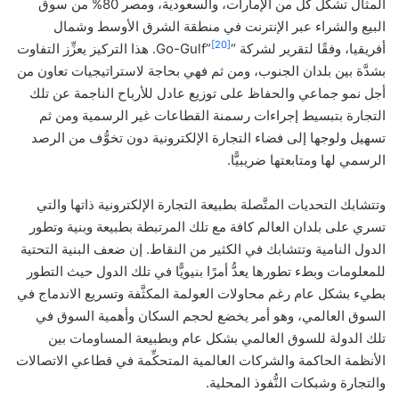
المثال تشكِّل كلٌّ من الإمارات، والسعودية، ومصر 80% من سوق
البيع والشراء عبر الإنترنت في منطقة الشرق الأوسط وشمال
[20]
أفريقيا، وفقًا لتقرير لشركة “Go-Gulf”
. هذا التركيز يعزِّز التفاوت
بشدَّة بين بلدان الجنوب، ومن ثم فهي بحاجة لاستراتيجيات تعاون من
أجل نمو جماعي والحفاظ على توزيع عادل للأرباح الناجمة عن تلك
التجارة بتبسيط إجراءات رسمنة القطاعات غير الرسمية ومن ثم
تسهيل ولوجها إلى فضاء التجارة الإلكترونية دون تخوُّف من الرصد
الرسمي لها ومتابعتها ضريبيًّا.
وتتشابك التحديات المتَّصلة بطبيعة التجارة الإلكترونية ذاتها والتي
تسري على بلدان العالم كافة مع تلك المرتبطة بطبيعة وبنية وتطور
الدول النامية وتتشابك في الكثير من النقاط. إن ضعف البنية التحتية
للمعلومات وبطء تطورها يعدُّ أمرًا بنيويًّا في تلك الدول حيث التطور
بطيء بشكل عام رغم محاولات العولمة المكثَّفة وتسريع الاندماج في
السوق العالمي، وهو أمر يخضع لحجم السكان وأهمية السوق في
تلك الدولة للسوق العالمي بشكل عام وبطبيعة المساومات بين
الأنظمة الحاكمة والشركات العالمية المتحكِّمة في قطاعي الاتصالات
والتجارة وشبكات النُّفوذ المحلية.