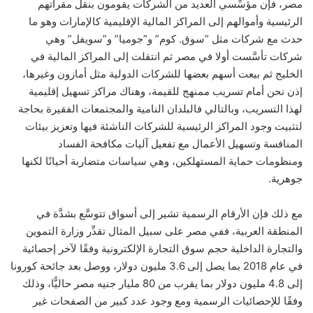
مصر، فإن مؤسِّسي العديد من الشركات يقومون بنقل مقراتهم
الرئيسية وأموالهم إلى المراكز المالية الإقليمية كالإمارات وهو ما
حدث مع شركات مثل “سوق. كوم” و”جوميا” و”سويفل” وهي
شركات تأسَّست أولا في مصر ثم انتقلت إلى المراكز المالية في
الخليج ثم بيعت أسهم بعضها للشركات الدولية مثل أمازون وغيرها،
إذن نحن أمام تسريب ممنهج للقيمة، وهناك مراكز تسهيل إقليمية
لهذا التسريب، وبالتالي فالبلدان النامية والمجتمعات الفقيرة بحاجة
لتثبيت وجود المراكز الرئيسية للشركات الناشئة فيها وتعزيز بيئات
المنافسة وتسهيل الأعمال مع تفعيل آليات مكافحة الفساد
ومنظومات حماية المستهلكين، وهي سياسات متضاربة أحيانًا لكنها
جوهرية.
مع ذلك فإن الأرقام الرسمية تشير إلى أسواق تتوسَّع بشدَّة في
المنطقة العربية، ففي مصر على سبيل المثال تقدِّر وزارة التموين
والتجارة الداخلية حجم سوق التجارة الإلكترونية وفقًا لآخر إحصائية
في عام 2018 بما يصل إلى 3.6 مليون دولار، ووصل بعد جائحة كورونا
إلى 4.8 مليون دولار بما يقرب من 80 مليار جنيه مصر حاليًّا، وذلك
وفقًا للإحصائيات الرسمية ومع وجود عدد كبير من الصفحات غير