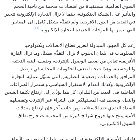
السوق العالمية، مستفيدة من اقتصادات ضخمة من ناحية الحجم
والتأثير على الشبكة العنكبوتية، بينما لا تزال التجارة الإلكترونية تتجذر
في العديد من الدول الأفريقية ولم تتقدَّم بشكل كامل إلى المعايير
[17]
التي تتميز بها الموجات الجديدة للتجارة الإلكترونية
.
رغم كل الجهود المبذولة لتعزيز قطاع الاتصالات وتكنولوجيا
المعلومات في بلدان الجنوب لا يزال التقدُّم بطيئًا، وما تزال القارة
الأفريقية تعاني من ضعف الوصول للإنترنت، وضعف البنية التحتية
واللوجستية، وهذا نتيجة لضعف الحكومات المحلية في توصيل
المرافق والخدمات، وصعوبة التضاريس التي تسهِّل عملية التجارة
الإلكترونية، وكذلك انعدام الاستقرار السياسي واستمرار الصراعات
الداخلية في العديد من البلدان؛ كل هذا يؤدِّي إلى ارتفاع تكلفة الشحن
والنقل، وضعف ثقة المستهلكين في الشراء عبر الإنترنت وتفضيلهم
السداد النقدي عند الاستلام، ومن جانب آخر فإن ارتفاع معدلات
الأمية ينتج عنها خروج شرائح كبيرة من المجتمعات خارج نطاق
السوق الإلكتروني.
فتُعاني الأسواق الإلكترونية في العديد من بلدان الجنوب من اتِّساع