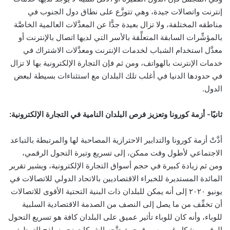
إنترنت واتصالات جيدة، وهي تتوزَّع على نطاق دول الجنوب في
مناطقه المختلفة، ولا تزال بعيدة جدًّا عن المعدَّلات العالمية الخاصَّة
بالمؤشِّرات السابقة المتعلِّقة بالأسر التي لديها اتصال بالإنترنت أو
معدَّل استخدام الشباب لخدمات الإنترنت ومعدَّلات الاشتراك في
خدمات الإنترنت بالهواتف، ومن ثم فإن التجارة الإلكترونية بها لا تزال
في حدودها الدنيا في أغلب تلك البلدان مع استثناءات بسيطة لبعض
الدول.
ثانيًا- أزمة كورونا وتعزيز فرص البلدان النامية في التجارة الإلكترونية:
أدَّتْ أزمة كورونا والتدابير الاحترازية المصاحبة لها والمرتبطة بالتباعد
الاجتماعي لأطول وقت ممكن، إلى تسريع وتيرة التحول الرقمي،
ومن ثم زيادة كبيرة في حجم أسواق التجارة الإلكترونية، ويشير تقرير
المائدة المستديرة للخبراء الاقتصاديين بالاتحاد الدولي للاتصالات في
يونيو ٢٠٢٠ إلى أنه يمكن للبلدان ذات البنية التحتية الأقوى للاتصالات
أن تخفِّف من ما يصل إلى النصف من الصدمة الاقتصادية السلبية
للوباء، وأنه كان للوباء تأثير عميق على البلدان كافة هو تسريع التحول
الرقمي بشكل غير مسبوق حيث تتَّجه الشركات نحو نماذج التوظيف