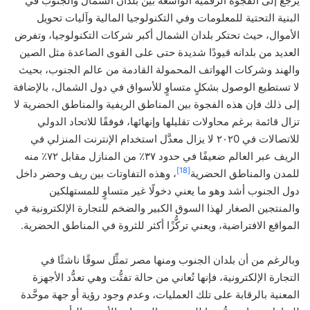
يرجع إلى الفجوة الرقمية الواسعة بين بلدان الشمال والجنوب في
البنية التحتية للمعلومات وفي التكنولوجيا المالية وآليات تحويل
الأموال، حيث تحتكر بلدان الشمال أكبر شركات التكنولوجيا، وتفرض
العديد من بلدانه قيودًا شديدة حتى على القوى الصاعدة مثل الصين
والهند وشركات الهواتف المحمولة القادمة من عالم الجنوب، بحيث
لا تستطيع الوصول بشكلٍ متساوٍ للأسواق في دول الشمال، بالإضافة
إلى ذلك فإن هذه الفجوة بين المناطق الريفية والمناطق الحضرية لا
تزال قائمة برغم محاولات تقليلها وإنهائها، فوفقًا للاتحاد الدولي
للاتصالات في ٢٠٢0 لا يزال معدَّل استخدام الإنترنت المنزلي في
الريف عبر العالم ضعيفًا في حدود ٣٧٪ من المنازل مقابل ٧٢٪ منه
[18]
للمدن والمناطق الحضرية
، وهذه التفاوتات بين ريف وحضر داخل
دول الجنوب أشد وهو ما يعني دخولًا غير متساوٍ للمستهلكين
والمنتجين الصغار لهذا السوق الكبير والضخم للتجارة الإلكترونية في
المواقع الافتراضية، ويعني تركُّزًا أكثر للثروة في المناطق الحضرية.
وبالرغم من أن بلدان الجنوب ومنها مصر تمثِّل سوقًا ناشئًا في
التجارة الإلكترونية، فإنها تُعاني من حالة تفتُّت وهي تعدُّد الأجهزة
المعنية بالرقابة على تلك العمليات، وعدم وجود رؤية أو جهة موحَّدة