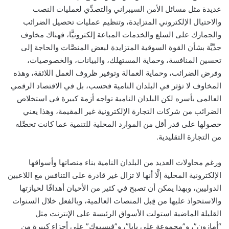
عديدة مثل مسائل الأمن السيبراني والتصدِّي لعمليات النصب
والاحتيال الإلكتروني المتزايدة، وتنظيم عمليات تحصيل الضرائب
والجمارك على السلع والخدمات المباعة إلكترونيًّا، فهناك مخاوف
جدِّيَّة بشأن القوة السوقية المتزايدة لبعض المنصَّات والحاجة إلى
تحسين المنافسة، وحماية المستهلك، والبيانات، والخصوصيات،
وفرض الضرائب، وحماية العمالة وتوفير ظروف العمل اللائقة، وهذه
المخاوف لا تؤثر في البلدان النامية فحسب، بل في الاقتصاد الرقمي
العالمي بأسره لكن البلدان النامية تواجه أزمة كبيرة في استخلاص
الضرائب من شركات التجارة الإلكترونية غير المقيمة، وهذا يعني
حصولها على قدر أقل من الموارد المحلية للتنمية عما كانت تحصِّله
من التجارة التقليدية.
ورغم محاولات العديد من البلدان النامية بناء منصاتها وأسواقها
الإلكترونية المحلية إلَّا أنها لا تزال غير قادرة على التنافس مع اللاعبين
الدوليين، وبهذا يمكن أن تصبح في كثير من الأحيان أهدافًا لحيازتها
والاستحواذ عليها من قِبل المنصات العالمية، وبالفعل خلال السنوات
القليلة الماضية استولت الأسواق الرئيسة على الإنترنت مثل
“أمازون”، و”مجموعة علي بابا”، و”فيسبوك” على أجزاء كبيرة من