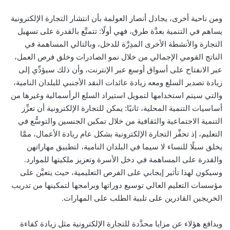
ومن ناحية أخرى، يجادل أنصار العولمة بأن انتشار التجارة الإلكترونية
يساهم في التنمية بعدَّة طرق، فهي أولًا: تتمتَّع بالقدرة على تسهيل
التجارة والأنشطة الأخرى المدِرَّة للدخل، وبالتالي المساهمة في
الناتج القومي الإجمالي من خلال نمو الصادرات وخلق فرص العمل،
عبر الانفتاح على أسواق أوسع عبر الإنترنت، وأن ذلك سيؤدِّي إلى
زيادة تصدير السلع ومعه زيادة عائدات النقد الأجنبي للبلدان النامية،
والتي سيتم استخدامها لتمويل استيراد السلع الرأسمالية وغيرها من
أساسيات التنمية المحلية، ثانيًا: يمكن للتجارة الإلكترونية أن تعزِّز
التنمية الاجتماعية والثقافية من خلال تمكين الجنسين والتوسُّع في
التعليم، إذ تحفِّز التجارة الإلكترونية بشكل عام ريادة الأعمال، ممَّا
يخلق سبلًا للنساء لا سيما في البلدان النامية، لتطبيق مهاراتهن
والقدرة على المساهمة في دخل الأسرة وتعزيز ملكيتها للموارد.
وسيكون لهذا تأثير إيجابي على الفرص التعليمية، حيث يتعيَّن على
مؤسسات التعليم العالي توسيع دوراتها وبرامجها لتمكينها من تدريب
الخريجين القادرين على تلبية الطلب على المهارات.
ويدافع هؤلاء عن مزايا محدَّدة للتجارة الإلكترونية مثل زيادة كفاءة