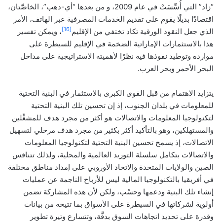
“زاد” التي أُسِّسَتْ في عام 2009، و من بعدها “أي-دهب”، الخاصَّتان،
اقتصادًا بديلًا يقوم على تقديم الخدمات المصرفية عبر الهاتف، الأمر
[16]
الذي جعل النقود الورقية تكاد تختفي من الإقليم
، ويمكن تفسير
هذا بالاستثمارات الإماراتية الضخمة في الإقليم للسيطرة على
موارده وتوطيد نفوذها فيه نظرًا لأهميته الاستراتيجية على مداخل
البحر الأحمر وبحر العرب.
يتزايد الاهتمام من قبل القوى الكبرى بالاستثمار في البنية التحتية
للمعلومات في بلدان الجنوب، إذ إن تحسين تلك البنية التحتية
لتكنولوجيا المعلومات والاتصالات هو أكثر من مجرد هدف للمشغِّلين
والمستهلكين، وهو بالتأكيد أكثر بكثير من مجرد هدف مرحلي لتسهيل
الاتصالات، إذ يسمح تحسين البنية التحتية لتكنولوجيا المعلومات
والاتصالات بتكامل سلسلة التوريد العالمية والمحلية، ولذلك تتنافس
الصين والولايات المتحدة والاتحاد الأوروبي على إمداد مناطق مختلفة
في أفريقيا بالتكنولوجيا المالية ليس للأرباح الناجمة عن عمليات
إنشاء تلك البنية ودعمها وحسْب، ولكن لأن هذه المشاركة تضمن
أولوية لشركاتها في السيطرة على الأسواق بما تتيحه من بيانات
وقدرة على تحديد اتجاهات السوق بدقَّة، وتتسارع وتيرة تطوير