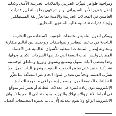
ومواجهة ظواهر التهرُّب الضريبي والملاذات الضريبية الآمنة، وكذلك
إحلال وتعزيز الأمن السيبراني، ومن ثم فهي بحاجة لتطوير قدرات
العاملين في المجالات الضريبية والأمنية بما يعزِّز ثقة المستهلكين،
وإيجاد قدرات تنافسية عالية للمنتجين المحليين.
ويمكن للدول النامية ومجتمعات الجنوب الاستفادة من التجارب
الناجحة في تدعيم المعايير والمواصفات وتوحيدها بين أقاليم متقاربة
ومحاولة إيصال المنتجات المحلية للأسواق العالمية عبر الاعتماد
المتبادل وليس آليات التبعية التي تفرضها الشركات الكبرى ودولها،
وهذا يقتضي آليات تمويل وتصنيع وتسويق وتوزيع ومناطق لوجستية
تشاركية تعتمد على تعاون الجنوب-الجنوب، وتعزيز آليات تعمل ضدَّ
تسرُّب القيمة، وتحدُّ من تصدير المواد الخام غير المصنَّعة بما يعزِّز
القطاعات الكثيفة العمل، ويضمن إدماجها في منظومة التجارة
الإلكترونية دون زيادة كبيرة في معدلات البطالة أو تغيير غير متوقَّع
في أنماط الانتاج والاستهلاك والتوزيع، بحيث تحاكي النظم والأسواق
الالكترونية الواقع ولا تقوم بتعديله إلَّا إلى ما تعتبره المجتمعات أفضل.
———————