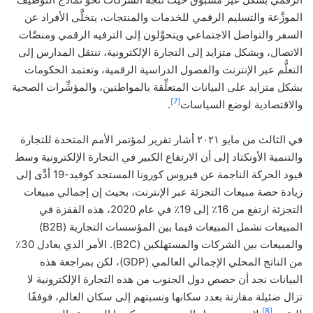
الموزَّعة والتسليم الرقمي للخدمات والمنتجات، يتخلَّى الأفراد عن
السفر والتواصل الاجتماعي ويتحوَّلون إلى الترفيه الرقمي ومنصَّات
الاتصال، وبشكل متزايد إلى التجارة الإلكترونية، تنتقل المدارس إلى
التعلُّم عبر الإنترنت والفصول الدراسية الرقمية، وتعتمد الحكومات
بشكل متزايد على البيانات المتعلِّقة بالمواطنين، والمؤشِّرات الصحية
[7]
والاقتصادية لوضع السياسات
.
في الثالث من مايو ٢٠٢١ أشار تقرير لمؤتمر الأمم المتحدة للتجارة
والتنمية الأونكتاد إلى أن الارتفاع الكبير في التجارة الإلكترونية وسط
قيود الحركة الناجمة عن فيروس كورونا المستجد كوفيد-19 أدَّى إلى
زيادة حصة مبيعات التجزئة عبر الإنترنت، بحيث إن إجمالي مبيعات
التجزئة ارتفع من 16٪ إلى 19٪ في عام 2020، هذه القفزة في
المبيعات تشمل المبيعات فيما بين المؤسسات التجارية (B2B)
والمبيعات بين الشركات والمستهلكين (B2C). الأمر الذي يعادل 30٪
من الناتج المحلي الإجمالي العالمي (GDP)، لكن بمراجعة هذه
البيانات نجد أن حصص دول الجنوب من هذه التجارة الإلكترونية لا
تزال ضئيلة مقارنة بعدد سكانها ونسبتهم إلى سكان العالم، فوفقًا
[8]