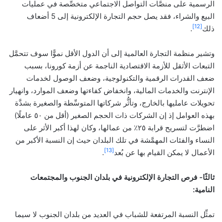
الرسمية على منصَّات التواصل الاجتماعي متخصِّصة في عمليات
البيع والشراء، فقد يصل حجم التجارة الإلكترونية إلى 5 أضعاف
[12]
ذلك
.
وتشير منظمة التجارة العالمية إلى أن الدول الأقل نموًّا سوف تتحمَّل
التبعات الأثقل للأزمة الاقتصادية الناجمة عن أزمة كورونا، بسبب
ضعف القدرات الرقمية والتكنولوجية، وضعف الوصول لخدمات
الإنترنت والخدمات المالية، وانخفاض كفاءتها وضعف الموارد، وانهيار
تحويلات عامليها بالخارج، وتأثُّر شركاتها المتوسِّطة والصغيرة بشدَّة
بهذه العوامل إذ إن الشركات ذات الحجم الصغير (أقل من ٥٠ عاملًا)
اضطرَّت لتسريح قرابة ٢٥٪ من عمالها، وكان لهذا أكبر الأثر على
النساء والفئات المهمَّشة في تلك البلدان حيث إن النسبة الأكبر من
[13]
الأعمال لا يمكن القيام بها عن بُعد
.
ثالثًا- فرص التجارة الإلكترونية في بلدان الجنوب والمجتمعات
النامية:
تمثِّل النسبة المرتفعة للشباب في العديد من بلدان الجنوب لا سيما