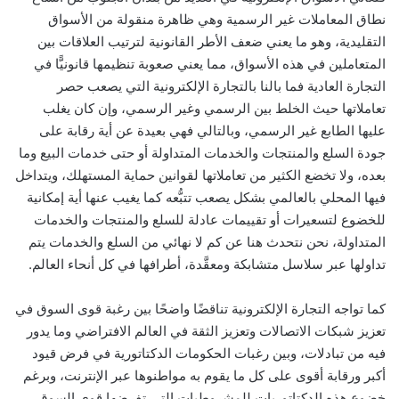
نطاق المعاملات غير الرسمية وهي ظاهرة منقولة من الأسواق
التقليدية، وهو ما يعني ضعف الأطر القانونية لترتيب العلاقات بين
المتعاملين في هذه الأسواق، مما يعني صعوبة تنظيمها قانونيًّا في
التجارة العادية فما بالنا بالتجارة الإلكترونية التي يصعب حصر
تعاملاتها حيث الخلط بين الرسمي وغير الرسمي، وإن كان يغلب
عليها الطابع غير الرسمي، وبالتالي فهي بعيدة عن أية رقابة على
جودة السلع والمنتجات والخدمات المتداولة أو حتى خدمات البيع وما
بعده، ولا تخضع الكثير من تعاملاتها لقوانين حماية المستهلك، ويتداخل
فيها المحلي بالعالمي بشكل يصعب تتبُّعه كما يغيب عنها أية إمكانية
للخضوع لتسعيرات أو تقييمات عادلة للسلع والمنتجات والخدمات
المتداولة، نحن نتحدث هنا عن كم لا نهائي من السلع والخدمات يتم
تداولها عبر سلاسل متشابكة ومعقَّدة، أطرافها في كل أنحاء العالم.
كما تواجه التجارة الإلكترونية تناقضًا واضحًا بين رغبة قوى السوق في
تعزيز شبكات الاتصالات وتعزيز الثقة في العالم الافتراضي وما يدور
فيه من تبادلات، وبين رغبات الحكومات الدكتاتورية في فرض قيود
أكبر ورقابة أقوى على كل ما يقوم به مواطنوها عبر الإنترنت، وبرغم
خضوع هذه الدكتاتوريات للمشروطيات التي تفرضها قوى السوق