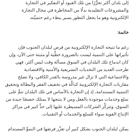
إلى بلدان أكثر تحرُّرًا من تلك القيود أو التفكير في التجارة
والمشروعات التقليدية بدلًا من المخاطرة في مجال التجارة
الإلكترونية وهو ما يجعل التطور يسير ببطء رغم حتميَّته.
خاتمة:
رغم ما تتيحه التجارة الإلكترونية من فرص لبلدان الجنوب فإن
تأثيراتها على التنمية ليست بالضرورة خطِّية أو مثبتة حتى الآن، وإن
كان اندماج تلك البلدان في السوق مسألة وقت ليس أكثر، فهي
طرحت العديد من التحديات التشريعية والأمنية والاقتصادية
والاجتماعية التي لا تزال غير مدروسة بالقدر الكافي، ولا تصلح
مقاربات التجارة الإلكترونية كدالَّة في تخفيف الفقر والبطالة وتحقيق
التنمية المستدامة، إذ إن التجارة بالأساس في تلك البلدان تتمُّ على
سلع وخدمات موجودة بالفعل ومن لا ينتجها لا يمتلك حصصًا جيدة من
السوق، وتتركَّز الشركات المسيطرة عليها إلى حدٍّ كبير في مراكز
الإنتاج القوية سواء للسلع والخدمات أو التقنيات.
يمكن لبلدان الجنوب بشكل كبير أن تعزِّز فرصَها في النموِّ المستدام