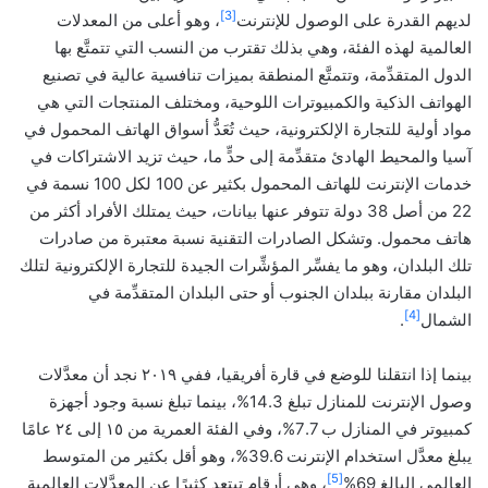
[3]
لديهم القدرة على الوصول للإنترنت
، وهو أعلى من المعدلات
العالمية لهذه الفئة، وهي بذلك تقترب من النسب التي تتمتَّع بها
الدول المتقدِّمة، وتتمتَّع المنطقة بميزات تنافسية عالية في تصنيع
الهواتف الذكية والكمبيوترات اللوحية، ومختلف المنتجات التي هي
مواد أولية للتجارة الإلكترونية، حيث تُعَدُّ أسواق الهاتف المحمول في
آسيا والمحيط الهادئ متقدِّمة إلى حدٍّ ما، حيث تزيد الاشتراكات في
خدمات الإنترنت للهاتف المحمول بكثير عن 100 لكل 100 نسمة في
22 من أصل 38 دولة تتوفر عنها بيانات، حيث يمتلك الأفراد أكثر من
هاتف محمول. وتشكل الصادرات التقنية نسبة معتبرة من صادرات
تلك البلدان، وهو ما يفسِّر المؤشِّرات الجيدة للتجارة الإلكترونية لتلك
البلدان مقارنة ببلدان الجنوب أو حتى البلدان المتقدِّمة في
[4]
الشمال
.
بينما إذا انتقلنا للوضع في قارة أفريقيا، ففي ٢٠١٩ نجد أن معدَّلات
وصول الإنترنت للمنازل تبلغ 14.3%، بينما تبلغ نسبة وجود أجهزة
كمبيوتر في المنازل ب 7.7%، وفي الفئة العمرية من ١٥ إلى ٢٤ عامًا
يبلغ معدَّل استخدام الإنترنت 39.6%، وهو أقل بكثير من المتوسط ​​
[5]
العالمي البالغ 69%
، وهي أرقام تبتعد كثيرًا عن المعدَّلات العالمية