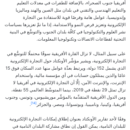
أفريقيا جنوب الصحراء، بالإضافة للطفرات في معدلات التعليم
والتعليم الهندسي والتقني في بلدان مثل الصين والهند وماليزيا
وإندونيسيا، عوامل هامة وفرصًا قوية للاستفادة من التجارة
الإلكترونية وتعزيز فرص النمو والاستدامة، إذا ما تمَّ تعزيزها بسياسات
نشر العلوم والتكنولوجيا في كافَّة بلدان الجنوب والتوسُّع في البنية
التحتية لقطاعات الاتصالات وتكنولوجيا المعلومات.
على سبيل المثال، لا تزال القارة الأفريقية سوقًا محتملًا للتوسُّع في
التجارة الإلكترونية، ويشير مؤشِّر الأونكتاد حول التجارة الإلكترونية
الذي يشمل 152 دولة، ويرتبط بعدَّة عوامل منها عدد السكان فوق 15
عامًا والذين يمتلكون حسابات في أي مؤسسة مالية، واستخدام
الإنترنت، والإنترنت الآمن، إلَّا أن التجارة الإلكترونية في أفريقيا لا
تزال تمثل 29 نقطة في 2019، بينما المتوسِّط العالمي 55 نقطة،
ومن الدول الأفريقية المتقدِّمة بالمؤشِّر موريشيوس، وتونس، وجنوب
[14]
أفريقيا، وكينيا، وناميبيا، وبوتسوانا، ومصر، والجزائر
.
وفقًا لأحد تقارير الأونكتاد بعنوان إطلاق إمكانات التجارة الإلكترونية
للبلدان النامية، يمكن القول إن نطاق مشاركة البلدان النامية في