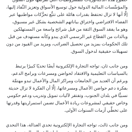
والمؤسَّسات المالية الدولية حول توسيع الأسواق وتعزيز النَّفاذ إليها،
إلَّا أنها لا تزال تحتفظ بقدرات هائلة على تتبُّع تحرُّكات مواطنيها عبر
الفضاء الافتراضي واختراق بياناتهم الشخصية بشكل غير مسبوق،
وهو ما يفقد السوق الثقة من قبل شرائح واسعة من المستهلكين
وبالذات من القطاع غير الرسمي الذي يبدو وكأنه مستهدف من قبل
تلك الحكومات بمزيد من تحصيل الضرائب، ومزيد من القيود من دون
تسهيلات حقيقية لدخول السوق.
ومن جانب ثان، تواجه التجارة الإلكترونية أيضًا تحديًا كبيرًا يرتبط
بالسياسات التعليمية والافتقاد لحواضن ومسرعات وبرامج الدعم،
وبرغم أن العديد من الجامعات ومراكز المال والأعمال تبدو مهتمَّة
بفكرة دعم حواضن الأعمال ومسرعاتها، إلَّا أن الفكرة لا تزال حديثة
نسبيًّا في بلدان الجنوب، وتفتقر لآليات تمويل وتدريب ودعم حكومي
وخاص حقيقي لمشروعات ريادة الأعمال تضمن استمراريتها وقدرتها
على تخطِّي أزمات السنوات الأولى.
ومن جانب ثالث، تواجه التجارة الإلكترونية تحدي العدالة، هذا التحدي