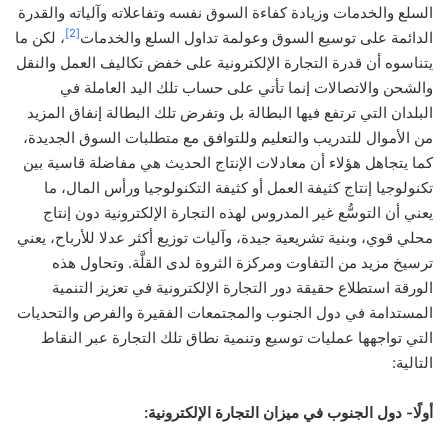
السلع والخدمات وزيادة كفاءة السوق نفسه وتفاعلاته وآلياته والقدرة
[2]
الدائمة على توسيع السوق وعولمة تداول السلع والخدمات
، لكن ما
يتناسوه أن قدرة التجارة الإلكترونية على خفض تكاليف العمل والنقل
والشحن والاتصالات إنما تأتي على حساب تلك اليد العاملة في
البلدان التي ترتفع فيها البطالة بل وتفرض تلك البطالة إنفاق المزيد
من الأموال للتدريب والتعليم وللتوافق مع متطلبات السوق الجديدة،
كما يتجاهل هؤلاء أن معادلات الإنتاج الحديث هي مفاضلة قاسية بين
تكنولوجيا إنتاج كثيفة العمل أو كثيفة التكنولوجيا ورأس المال، ما
يعني أن التوسُّع غير المدروس لهذه التجارة الإلكترونية دون إنتاج
محلي قوي، وبنية تشريعية جيدة، وآليات توزيع أكثر عدلا للأرباح، يعني
ترسيخ مزيد من التفاوت ومركزة الثروة لدى القلَّة. وتحاول هذه
الورقة استطلاع حقيقة دور التجارة الإلكترونية في تعزيز التنمية
المستدامة في دول الجنوب والمجتمعات الفقيرة والفرص والتحديات
التي تواجهها عمليات توسيع وتنمية نطاق تلك التجارة عبر النقاط
التالية:
أولًا- دول الجنوب في ميزان التجارة الإلكترونية: