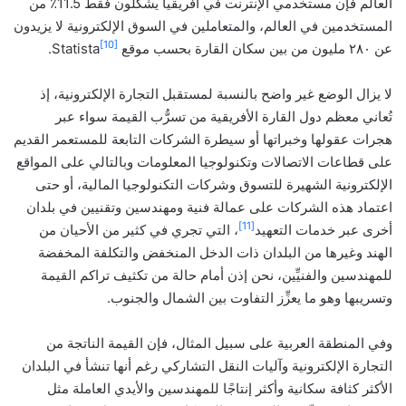
العالم فإن مستخدمي الإنترنت في أفريقيا يشكلون فقط 11.5٪ من
المستخدمين في العالم، والمتعاملين في السوق الإلكترونية لا يزيدون
[10]
عن ٢٨٠ مليون من بين سكان القارة بحسب موقع Statista
.
لا يزال الوضع غير واضح بالنسبة لمستقبل التجارة الإلكترونية، إذ
تُعاني معظم دول القارة الأفريقية من تسرُّب القيمة سواء عبر
هجرات عقولها وخبراتها أو سيطرة الشركات التابعة للمستعمر القديم
على قطاعات الاتصالات وتكنولوجيا المعلومات وبالتالي على المواقع
الإلكترونية الشهيرة للتسوق وشركات التكنولوجيا المالية، أو حتى
اعتماد هذه الشركات على عمالة فنية ومهندسين وتقنيين في بلدان
[11]
أخرى عبر خدمات التعهيد
، التي تجري في كثير من الأحيان من
الهند وغيرها من البلدان ذات الدخل المنخفض والتكلفة المخفضة
للمهندسين والفنيِّين، نحن إذن أمام حالة من تكثيف تراكم القيمة
وتسريبها وهو ما يعزِّز التفاوت بين الشمال والجنوب.
وفي المنطقة العربية على سبيل المثال، فإن القيمة الناتجة من
التجارة الإلكترونية وآليات النقل التشاركي رغم أنها تنشأ في البلدان
الأكثر كثافة سكانية وأكثر إنتاجًا للمهندسين والأيدي العاملة مثل