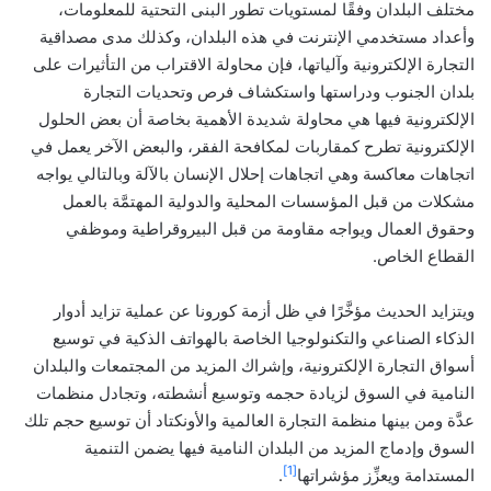
مختلف البلدان وفقًا لمستويات تطور البنى التحتية للمعلومات،
وأعداد مستخدمي الإنترنت في هذه البلدان، وكذلك مدى مصداقية
التجارة الإلكترونية وآلياتها، فإن محاولة الاقتراب من التأثيرات على
بلدان الجنوب ودراستها واستكشاف فرص وتحديات التجارة
الإلكترونية فيها هي محاولة شديدة الأهمية بخاصة أن بعض الحلول
الإلكترونية تطرح كمقاربات لمكافحة الفقر، والبعض الآخر يعمل في
اتجاهات معاكسة وهي اتجاهات إحلال الإنسان بالآلة وبالتالي يواجه
مشكلات من قبل المؤسسات المحلية والدولية المهتمَّة بالعمل
وحقوق العمال ويواجه مقاومة من قبل البيروقراطية وموظفي
القطاع الخاص.
ويتزايد الحديث مؤخَّرًا في ظل أزمة كورونا عن عملية تزايد أدوار
الذكاء الصناعي والتكنولوجيا الخاصة بالهواتف الذكية في توسيع
أسواق التجارة الإلكترونية، وإشراك المزيد من المجتمعات والبلدان
النامية في السوق لزيادة حجمه وتوسيع أنشطته، وتجادل منظمات
عدَّة ومن بينها منظمة التجارة العالمية والأونكتاد أن توسيع حجم تلك
السوق وإدماج المزيد من البلدان النامية فيها يضمن التنمية
[1]
المستدامة ويعزِّز مؤشراتها
.