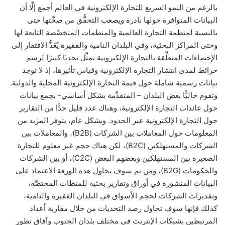
بالرغم من النمو السريع للتجارة الإلكترونية في العالم أجمع إلَّا أن
البيانات المتوافرة حولها نادرة ويصعب التحقُّق من صحَّتها حتى
بالنسبة لمنظمة التجارة العالمية والمنظمات المتخصِّصة التابعة لها
وحتى المراكز البحثية، وفي البلدان النامية والفقيرة يُعَدُّ الافتقار إلى
الإحصاءات المتعلِّقة بالتجارة الإلكترونية يمثِّل تحديًا كبيرًا لرسم
خرائط لمدى انتشار التجارة الإلكترونية وقياس تأثيرها، إذ لا توجد
بيانات رسمية شاملة حول قيمة التجارة الإلكترونية المحلية والدولية.
وتقوم حاليًّا بعض البلدان – المتقدِّمة بشكل أساسي- بجمع بيانات
حول عائدات التجارة الإلكترونية، وهناك عدد قليل جدًّا من التقارير
حول التجارة الإلكترونية عبر الحدود. وبشكل عام، يتوفر المزيد من
المعلومات حول المعاملات بين الشركات (B2B)، والمعاملات بين
الشركات والمستهلكين (B2C)، لكن هناك حجم غير معلوم للتجارة
الصغيرة بين المستهلكين وبعضهم البعض (C2C)، أو بين الشركات
والحكومات (B2G)، ومن ثم سوف تحاول هذه الورقة الاعتماد على
البيانات المنشورة في أوراق وتقارير بحثية للمنظات المختصَّة،
وتقديرات الشركات لحجم الأسواق في البلدان الفقيرة والنامية،
كذلك فإنها سوف تحاول رصد التحديات من خلال مقاربة أعداد
المرتبطين بشبكات الإنترنت في مختلف بلدان الجنوب وآفاق تطور