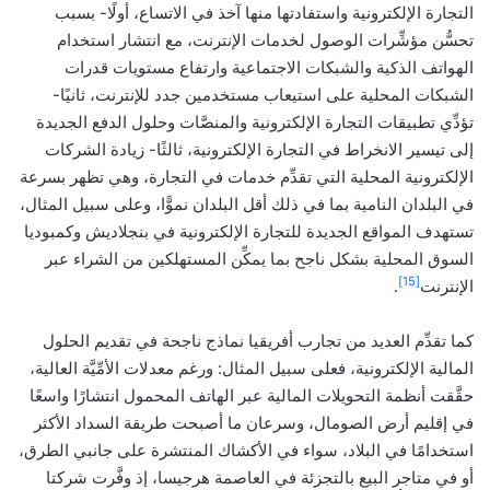
التجارة الإلكترونية واستفادتها منها آخذ في الاتساع، أولًا- بسبب
تحسُّن مؤشِّرات الوصول لخدمات الإنترنت، مع انتشار استخدام
الهواتف الذكية والشبكات الاجتماعية وارتفاع مستويات قدرات
الشبكات المحلية على استيعاب مستخدمين جدد للإنترنت، ثانيًا-
تؤدِّي تطبيقات التجارة الإلكترونية والمنصَّات وحلول الدفع الجديدة
إلى تيسير الانخراط في التجارة الإلكترونية، ثالثًا- زيادة الشركات
الإلكترونية المحلية التي تقدِّم خدمات في التجارة، وهي تظهر بسرعة
في البلدان النامية بما في ذلك أقل البلدان نموًّا، وعلى سبيل المثال،
تستهدف المواقع الجديدة للتجارة الإلكترونية في بنجلاديش وكمبوديا
السوق المحلية بشكل ناجح بما يمكِّن المستهلكين من الشراء عبر
[15]
الإنترنت
.
كما تقدِّم العديد من تجارب أفريقيا نماذج ناجحة في تقديم الحلول
المالية الإلكترونية، فعلى سبيل المثال: ورغم معدلات الأمِّيَّة العالية،
حقَّقت أنظمة التحويلات المالية عبر الهاتف المحمول انتشارًا واسعًا
في إقليم أرض الصومال، وسرعان ما أصبحت طريقة السداد الأكثر
استخدامًا في البلاد، سواء في الأكشاك المنتشرة على جانبي الطرق،
أو في متاجر البيع بالتجزئة في العاصمة هرجيسا، إذ وفَّرت شركتا