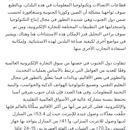
قطاعات الاتصالات وتكنولوجيا المعلومات في هذه البلدان، وبالطبع
سوف تواجهنا مشكلة أن الصين وكوريا الجنوبية وسنغافورة تُحتسب
ضمن دول الجنوب وهي شديدة التطور في مجال إنتاج التكنولوجيا
واستخدامها في التطبيقات المختلفة للتجارة الإلكترونية، ومن ثم
سوف يراعي التحليل قدر الإمكان هذه الاستثناءات هنا وهناك، ويشير
في مواضع أخرى لكيفية صناعة البلدين لهذه الاستثنائية، وإمكانية
استفادة التجارب الأخرى منها.
تتفاوت دول الجنوب في حصتها من سوق التجارة الإلكترونية العالمية
وفقًا للعديد من العوامل التي ترتبط بالأساس بعمليات التحديث
والتطوير في بعض الأقاليم، وبالذات فيما يتعلَّق بالتطور في مجال
التعليم التقني، وتصنيع تكنولوجيا الهواتف الذكية والحواسب، والبنية
التحتية للمعلومات. وفي هذا الصدد فإن بلدان جنوب شرقي آسيا
تحتفظ بنسبة مشاركة عالية في الأسواق العالمية التقليدية
والإلكترونية، فعلى الرغم من أنها من أكثر الأقاليم سكَّانًا بالعالم فإنها
حقَّقت معدَّلات وصول جيدة للإنترنت حيث إن 53.4٪ من المنازل
لديها وصول للانترنت المنزلي، و41.1٪ من المنازل يتواجد بها جهاز
كمبيوتر، و70.3٪ من الشباب في الفئة العمرية بين 15-24 عامًا