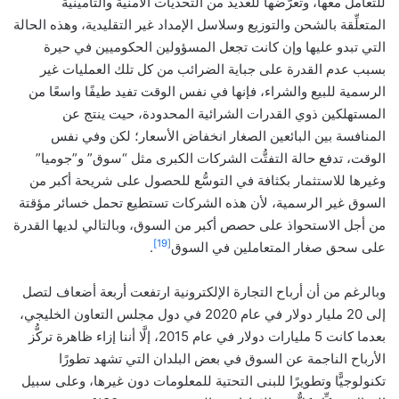
للتعامل معها، وتعرُّضها للعديد من التحديات الأمنية والتأمينية
المتعلِّقة بالشحن والتوزيع وسلاسل الإمداد غير التقليدية، وهذه الحالة
التي تبدو عليها وإن كانت تجعل المسؤولين الحكوميين في حيرة
بسبب عدم القدرة على جباية الضرائب من كل تلك العمليات غير
الرسمية للبيع والشراء، فإنها في نفس الوقت تفيد طيفًا واسعًا من
المستهلكين ذوي القدرات الشرائية المحدودة، حيت ينتج عن
المنافسة بين البائعين الصغار انخفاض الأسعار؛ لكن وفي نفس
الوقت، تدفع حالة التفتُّت الشركات الكبرى مثل “سوق” و”جوميا”
وغيرها للاستثمار بكثافة في التوسُّع للحصول على شريحة أكبر من
السوق غير الرسمية، لأن هذه الشركات تستطيع تحمل خسائر مؤقتة
من أجل الاستحواذ على حصص أكبر من السوق، وبالتالي لديها القدرة
[19]
على سحق صغار المتعاملين في السوق
.
وبالرغم من أن أرباح التجارة الإلكترونية ارتفعت أربعة أضعاف لتصل
إلى 20 مليار دولار في عام 2020 في دول مجلس التعاون الخليجي،
بعدما كانت 5 مليارات دولار في عام 2015، إلَّا أننا إزاء ظاهرة تركُّز
الأرباح الناجمة عن السوق في بعض البلدان التي تشهد تطورًا
تكنولوجيًّا وتطويرًا للبنى التحتية للمعلومات دون غيرها، وعلى سبيل