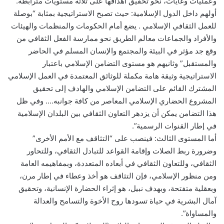
وعمليات وغايات، نحو تحقيق أهدافها على ثلاثة مستويات مترابطة.
أولهم داخل الدول الإسلامية: حيث تصبح الاستراتيجية بمثابة “بوصلة
للعمل الثقافي الإسلامي . يضع أمام الحكومات والمنظمات والهيئات
والأفراد والجماعات معالم الطريق نحو ممارسة الفعل الثقافي من
وقع جد مؤثر في البيئة والمجتمع والإنسان المسلم في الحاضر
والمستقبل” وثانيهم هو مستوى التضامن الإسلامي باعتبار
الاستراتيجية وثيقة هامة مكملة للوثائق المعتمدة في العمل الإسلامي
المشترك القائم على التضامن الإسلامي والهادف إلى تحقيق
المشروع الحضاري الإسلامي المعاصر من كافة جوانبه…. وفي ظل
هذا التضامن يمكن أن يزدهر التعاون الثقافي بين البلدان الإسلامية
في إطار القنوات الرسمية”.
أما المستوى الثالث: فينصب على “التثاقف مع الأمم الأخرى”
وضرورة ربط الصلات وإقامة القواعد للتبادل الثقافي، وللتحاور
الثقافي، وللتعاون الثقافي في أبعاده المتعددة، وبمفاهيمه العامة
ومن منظور الإسلامي، فإن التثاقف هو أخذ وعطاء في إطار مرن،
وبعقلية متفتحة، وبهدف نبيل، هو إثراء الحضارة الإنسانية، وتحقيق
آمال البشرية في حياة تسودها روح الأخوة والتسامح والعدالة
والمساواة”.