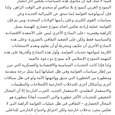
فمما لا شك فيه أن محتوى هذه السياسات يعكس آثار انتصار
النموذج الغربي كنموذج بلا منافس أو متحدي في الوقت الراهن. ولذا
فإن أيديولوجية العولمة إنما تنبثق عن الليبرالية الجديدة وعن
سياسات القوى الكبرى وعلى رأسها الولايات المتحدة. ومن ثم فإن
العولمة عملية إرادية تعكس اتجاه نموذج حضاري للهيمنة بسبل
إكراهية وقسرية –على النماذج الأخرى ليس على الأصعدة الاقتصادية
والسياسية فقط ولكن على الصعيد الثقافي بالضرورة. وعلى هذه
النماذج الأخرى أن تتكيف وتنخرط أو أن تقاوم وتقدم الاستجابات
اللازمة لمواجهة تحديات العولمة. وأول هذه النماذج وأقدرها على هذه
المهمة النموذج الإسلامي لأنه نموذج ذو دعوة عالمية.
ولذا فإذا كانت التحديات السياسية والاقتصادية والعسكرية التي تبرز
من إطار سياسات العولمة وفي ظل عملياتها إنما تمثل درجة متقدمة
ومتطورة من الخطورة التي سبق وواجهتها الأمة ولو في ظل سياقات
أخرى وبأشكال أخرى للتدخلات الخارجية (الإصلاحات والتنظيمات
والاستعمار التقليدي، الاستعمار الجديد، الحرب الباردة) إلا أن المجال
الحقيقي للتحديات الأكثر خطورة والتي اكتسبت أبعادًا متطورة هو
المجال الحضاري – الثقافي في ظل عمليات العولمة الراهنة التي لا
تعكس مجرد تدخلات خارجية ولكن اختراق واجتياح الخارجي للداخلي.