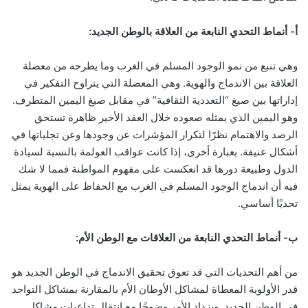
أ- أنماط التحدي النابعة من العلاقة بالوطن الجديد:
وهي تنبع من نمو الوجود المسلم في الغرب وما يطرحه من معضلة
العلاقة بين الاندماج والهوية. وهي المعضلة التي يتراوح التفكير في
إداراتها بين صيغ “التعددية الثقافية” في مقابل صيغ اليمين المتطرف.
وهو اليمين الذي يمثله صعوده خلال العقد الأخير ظاهرة تستحق
الرصد والاهتمام نظرًا لتكرار المؤشرات عن وجودها وعن تجلياتها في
أشكال عنيفة. بعبارة أخرى، إذا كانت عواقب العولمة بالنسبة لسيادة
الدول وطبيعة دورها قد انعكست على مفهوم المواطنة فمما لا شك
فيه أن اندماج الوجود المسلم في الغرب مع الحفاظ على الهوية يمثل
تحديًا أساسي.
ب- أنماط التحدي النابعة من العلاقات مع الوطن الأم:
من أهم التحديات التي قد تعوق تحقيق الاندماج في الوطن الجديد هو
قدر الأولوية المعطاة لمشاكل الأوطان الأم بالمقارنة بمشاكل التواجد
في الوطن الجديد. ويزداد الأمر وضوحًا مع انتقال تداعيات مشاكل