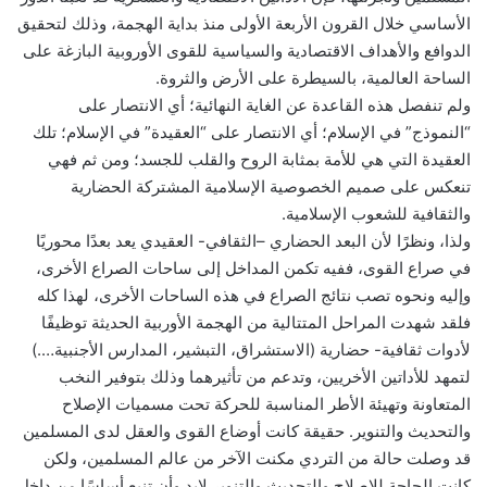
الأساسي خلال القرون الأربعة الأولى منذ بداية الهجمة، وذلك لتحقيق
الدوافع والأهداف الاقتصادية والسياسية للقوى الأوروبية البازغة على
الساحة العالمية، بالسيطرة على الأرض والثروة.
ولم تنفصل هذه القاعدة عن الغاية النهائية؛ أي الانتصار على
“النموذج” في الإسلام؛ أي الانتصار على “العقيدة” في الإسلام؛ تلك
العقيدة التي هي للأمة بمثابة الروح والقلب للجسد؛ ومن ثم فهي
تنعكس على صميم الخصوصية الإسلامية المشتركة الحضارية
والثقافية للشعوب الإسلامية.
ولذا، ونظرًا لأن البعد الحضاري –الثقافي- العقيدي يعد بعدًا محوريًا
في صراع القوى، ففيه تكمن المداخل إلى ساحات الصراع الأخرى،
وإليه ونحوه تصب نتائج الصراع في هذه الساحات الأخرى، لهذا كله
فلقد شهدت المراحل المتتالية من الهجمة الأوربية الحديثة توظيفًا
لأدوات ثقافية- حضارية (الاستشراق، التبشير، المدارس الأجنبية….)
لتمهد للأداتين الأخريين، وتدعم من تأثيرهما وذلك بتوفير النخب
المتعاونة وتهيئة الأطر المناسبة للحركة تحت مسميات الإصلاح
والتحديث والتنوير. حقيقة كانت أوضاع القوى والعقل لدى المسلمين
قد وصلت حالة من التردي مكنت الآخر من عالم المسلمين، ولكن
كانت الحاجة للإصلاح والتحديث والتنوير لابد وأن تنبع أساسًا من داخل