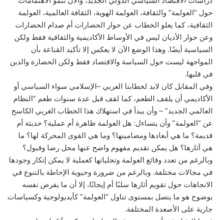
دراسات الاقتصاد السياسي الدولي الجديد، والآن تنمو الاهتمامات
حول “العولمة” والثقافة، العولمة الهوية، الثقافة العالمية، العولمة
الثقافية، كما يعلو الخطاب عن حوار الحضارات أم صدام الحضارات
وعن حوار الأديان ليس في الأوساط الأكاديمية والثقافية فقط ولكن
السياسية أيضًا. وهذا الوضع الآن لا يعكس إلا تأكيد القناعة بأن
المواجهة ليست حول السياسة والاقتصاد فقط ولكن الحضارة والدين
في قلبها.
وفي المقابل كان لابد لخطابنا العربي –الإسلامي سواء السياسي أو
الأكاديمي أن يلقف الطعم، كما لقف قبل عدة سنوات طعم “النظام
العالمي الجديد” – وأن يبدأ في استهلاك هذا الخطاب الغربي الكاسح
عن “العولمة” وأن يتساءل: هل العولمة ظاهرة أم عملية؟ حديثة أم
قديمة؟ ما هي أبعادها ومضامينها؟ وما هي القوى المحركة لها؟ ما
هي آثارها؟ هل يمكن تقديم مفهوم واضح عنها محل رضا وقبول؟
وبالرغم من تعدد وقائع العولمة وتجلياتها كعملية لا يمكن إنكار وجودها
في مجالات مختلفة. وبالرغم من ضرورة وحيوية الإحاطة بالتنوع في
الاتجاهات حول تقويم أثارها سلبًا أم إيجابًا، إلا أن ما يفرض نفسه
بوضوح هو ما يتصل بمستوى تناول “العولمة” كأيديولوجية وكسياسات
جارية على الأصعدة المختلفة.