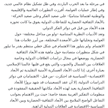
في مرحلة ما بعد الحرب الباردة، وفي ظل تشكيل نظام عالمي جديد،
وفي إطار عمليات العولمة، أفرزت التطورات العالمية والإقليمية
والوطنية اهتمامًا متناميًا- على صعيد الفكر وعلى صعيد الحركة-
بالأبعاد الثقافية الحضارية للتفاعلات الدولية يفوق ما كانت تحوزه
هذه الأبعاد من قبل في دوائر الفكر الدولي.
وتعد الأدبيات النظرية المتنامية –ولو من مداخل مختلفة- حول
العولمة وتجلياتها على الأصعدة المختلفة، من أبرز علامات هذا
الاهتمام. ولم يتبلور هذا الاهتمام في شكل خطي منتظم بقدر ما تبلور
في شكل منظورات متصادمة حول ماهية هذه الأبعاد الثقافية
الحضارية، ووضعها في مجال دراسات العلاقات الدولية وخاصة
العلاقات بين الشمال والجنوب والتي يقع في قلبها عالمنا الإسلامي.
بعبارة أخرى، إذا كانت الأبعاد العسكرية الأمنية التقليدية ثم الأبعاد
الاقتصادية– السياسية قد احتكرت -من قبل- الاهتماماتِ في دوائر
الدراسات الدولية، إلا أن عقد التسعينيات قد شهد بروزًا للأبعاد
الثقافية/ الحضارية يعيد لهذه الأبعاد مكانتها الحقيقية المفقودة في
منظومات التفكير الغربية بصفة خاصة؛ حيث برز الاهتمام بجوانب
التفاعل الواضح الملامح بين الأبعاد الثقافية-الحضارية وبين الأبعاد
السياسية-الاقتصادية في العلاقات الدولية الراهنة.