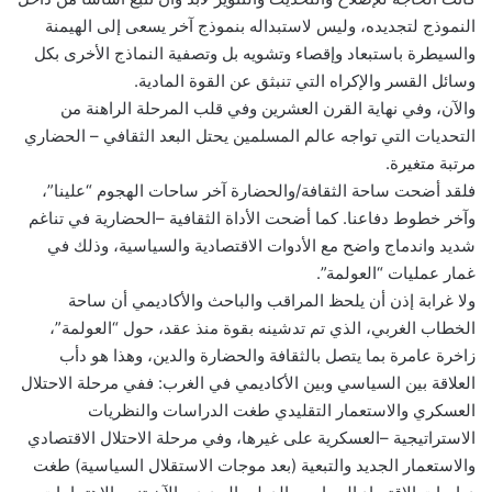
النموذج لتجديده، وليس لاستبداله بنموذج آخر يسعى إلى الهيمنة
والسيطرة باستبعاد وإقصاء وتشويه بل وتصفية النماذج الأخرى بكل
وسائل القسر والإكراه التي تنبثق عن القوة المادية.
والآن، وفي نهاية القرن العشرين وفي قلب المرحلة الراهنة من
التحديات التي تواجه عالم المسلمين يحتل البعد الثقافي – الحضاري
مرتبة متغيرة.
فلقد أضحت ساحة الثقافة/والحضارة آخر ساحات الهجوم “علينا”،
وآخر خطوط دفاعنا. كما أضحت الأداة الثقافية –الحضارية في تناغم
شديد واندماج واضح مع الأدوات الاقتصادية والسياسية، وذلك في
غمار عمليات “العولمة”.
ولا غرابة إذن أن يلحظ المراقب والباحث والأكاديمي أن ساحة
الخطاب الغربي، الذي تم تدشينه بقوة منذ عقد، حول “العولمة”،
زاخرة عامرة بما يتصل بالثقافة والحضارة والدين، وهذا هو دأب
العلاقة بين السياسي وبين الأكاديمي في الغرب: ففي مرحلة الاحتلال
العسكري والاستعمار التقليدي طغت الدراسات والنظريات
الاستراتيجية –العسكرية على غيرها، وفي مرحلة الاحتلال الاقتصادي
والاستعمار الجديد والتبعية (بعد موجات الاستقلال السياسية) طغت