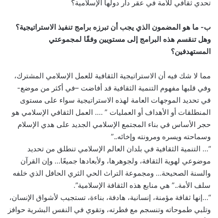
تحدي ثقافي للأمة في عقر دار دولها الإسلامية؟
ب- ما هو المضمون الذي يجب أن تبرزه برامج تنفيذ الاستراتيجية؟
وهل تنقسم هذه البرامج إلى مستويين وفقًا لمجموعتي
المستهدفين؟
مما لا شك فيه أن الاستراتيجية الثقافية للعمل الإسلامي المشترك،
وفي قلبها مفهوم التنمية الثقافية قد أفاضت –في أكثر من موضع-
في تحديد الموجهات العامة لهذه الاستراتيجية سواء على مستوى
المنطلقات أو الأهداف أو العمليات ” …. العمل الثقافي الإسلامي هو
حجر الأساس في بناء المجتمع الإسلامي الجديد على هدي الإسلام
وسماحته ويسره ومرونته وإخائه..”
“… التنمية الثقافية في بلدان العالم الإسلامي تنطلق من تحديد
موضوعي لهوية الثقافة، ولجوهرها، ولأبعادها جميعًا… وإن القرآن
والسنة الصحيحة… ومجموعة التراث الحي الثري الحافل الذي خلفه
سلف الأمة..” هي منابع هذه الثقافة الإسلامية”.
“…إنها ثقافة مؤمنة، إنسانية، هادفة، بناءة، تستجيب لأشواق الإنسان،
وتلبي طموحاته وتنسجم مع فطرته، وتقوي في النفس البشرية حوافز