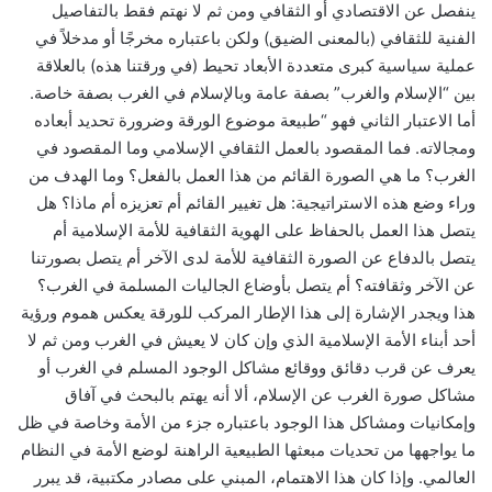
ينفصل عن الاقتصادي أو الثقافي ومن ثم لا نهتم فقط بالتفاصيل
الفنية للثقافي (بالمعنى الضيق) ولكن باعتباره مخرجًا أو مدخلاً في
عملية سياسية كبرى متعددة الأبعاد تحيط (في ورقتنا هذه) بالعلاقة
بين “الإسلام والغرب” بصفة عامة وبالإسلام في الغرب بصفة خاصة.
أما الاعتبار الثاني فهو “طبيعة موضوع الورقة وضرورة تحديد أبعاده
ومجالاته. فما المقصود بالعمل الثقافي الإسلامي وما المقصود في
الغرب؟ ما هي الصورة القائم من هذا العمل بالفعل؟ وما الهدف من
وراء وضع هذه الاستراتيجية: هل تغيير القائم أم تعزيزه أم ماذا؟ هل
يتصل هذا العمل بالحفاظ على الهوية الثقافية للأمة الإسلامية أم
يتصل بالدفاع عن الصورة الثقافية للأمة لدى الآخر أم يتصل بصورتنا
عن الآخر وثقافته؟ أم يتصل بأوضاع الجاليات المسلمة في الغرب؟
هذا ويجدر الإشارة إلى هذا الإطار المركب للورقة يعكس هموم ورؤية
أحد أبناء الأمة الإسلامية الذي وإن كان لا يعيش في الغرب ومن ثم لا
يعرف عن قرب دقائق ووقائع مشاكل الوجود المسلم في الغرب أو
مشاكل صورة الغرب عن الإسلام، ألا أنه يهتم بالبحث في آفاق
وإمكانيات ومشاكل هذا الوجود باعتباره جزء من الأمة وخاصة في ظل
ما يواجهها من تحديات مبعثها الطبيعية الراهنة لوضع الأمة في النظام
العالمي. وإذا كان هذا الاهتمام، المبني على مصادر مكتبية، قد يبرر