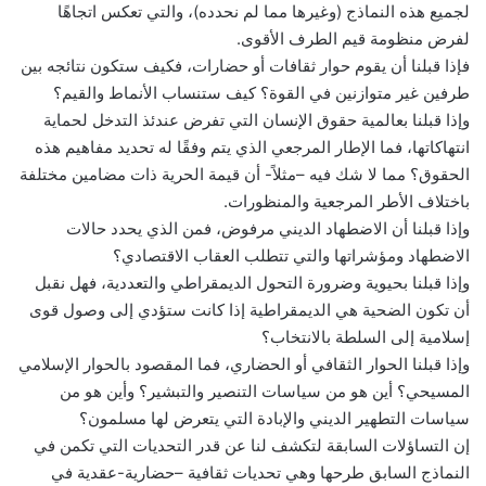
لجميع هذه النماذج (وغيرها مما لم نحدده)، والتي تعكس اتجاهًا
لفرض منظومة قيم الطرف الأقوى.
فإذا قبلنا أن يقوم حوار ثقافات أو حضارات، فكيف ستكون نتائجه بين
طرفين غير متوازنين في القوة؟ كيف ستنساب الأنماط والقيم؟
وإذا قبلنا بعالمية حقوق الإنسان التي تفرض عندئذ التدخل لحماية
انتهاكاتها، فما الإطار المرجعي الذي يتم وفقًا له تحديد مفاهيم هذه
الحقوق؟ مما لا شك فيه –مثلاً- أن قيمة الحرية ذات مضامين مختلفة
باختلاف الأطر المرجعية والمنظورات.
وإذا قبلنا أن الاضطهاد الديني مرفوض، فمن الذي يحدد حالات
الاضطهاد ومؤشراتها والتي تتطلب العقاب الاقتصادي؟
وإذا قبلنا بحيوية وضرورة التحول الديمقراطي والتعددية، فهل نقبل
أن تكون الضحية هي الديمقراطية إذا كانت ستؤدي إلى وصول قوى
إسلامية إلى السلطة بالانتخاب؟
وإذا قبلنا الحوار الثقافي أو الحضاري، فما المقصود بالحوار الإسلامي
المسيحي؟ أين هو من سياسات التنصير والتبشير؟ وأين هو من
سياسات التطهير الديني والإبادة التي يتعرض لها مسلمون؟
إن التساؤلات السابقة لتكشف لنا عن قدر التحديات التي تكمن في
النماذج السابق طرحها وهي تحديات ثقافية –حضارية-عقدية في