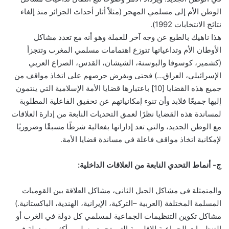
الوطن الأم إلى مسلمي المهجر (مثلاً أثار أحداث الجزائر منذ إلغاء
نتائج الانتخابات 1992).
هذا ناهيك بالطبع عن وجه آخر للعملة وهو أنه مع تعدد مشاكل
الأوطان الأم وتداعياتها تتوزع اهتمامات مسلمي المغرب وتتجزأ
(كشمير، كوسوفا والبوسنة، الشيشان، القدس، الصراع العربي
الإسرائيلي، العراق…) فحتى وبفرض حرصهم على اتخاذ مواقف من
جميع هذه القضايا [10] باعتبارها قضايا الأمة الإسلامية التي ينتمون
إليها جميعًا فلابد وأن تنوء إمكانياتهم عن تحقيق الفاعلية المطلوبة
لمساندة هذه القضايا نظرًا لعمق التحديات النابعة من إدارة العلاقات
مع الوطن الجديد، والتي تعد إداراتها بفعالية شرطًا مسبقًا وضروريًا
لإمكانية اتخاذ مواقف فاعلة في مساندة قضايا الأمة.
ج- أنماط التحدي النابعة من العلاقات الداخلية:
والمتمثلة في مشاكل الجيل الثاني، مشاكل العلاقة بين القوميات
المسلمة المختلفة (العربية –التركية، الإيرانية، الهندية، الباكستانية.)
مشاكل تكوين التنظيمات الجماعية لمسلمي كل دولة في الغرب أو
التنظيمات الجماعية الإقليمية التي تجمع مسلمي أكثر من دولة في