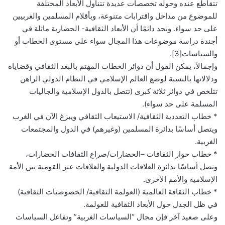
تتقاطع عنده وحوله تخصصات عديدة تتناول الأبعاد المختلفة
للموضوع من مداخل واقترابات متنوعة، وبأقلام المسلمين والغربيين
على حد سواء. ونجد دائمًا أن الأبعاد الثقافية- الحضارية ماثلة في
أجندة دراسة موضوعات هذا المجال سواء على مستوى الخطاب أو
والسياسات[3].
وإجمالاً، يمكن القول أن دوائر الخطاب المهتم بالبعد الثقافي وقضاياه
ودلالاتها بالنسبة لوضع العالم الإسلامي في النظام الدولي الراهن
تتلخص في دوائر ثلاثة كبرى (تتصل بالدول الإسلامية والجاليات
المسلمة على حد سواء).
* خطاب التعددية الثقافية/ الاستيعاب الثقافي ويبزغ الآن في الغرب
ويتصل أساسًا بدائرة المسلمين (وغيرهم) في الدول والمجتمعات
الغربية.
* خطاب حوار الثقافات –الحضارات/صراع الثقافات الحضارات،
وتصل أساسًا بدائرة العلاقات الدولية والعلاقات عبر القومية بين الأمة
الإسلامية والأمم الأخرى.
* خطاب الثقافة العالمية (العولمة الثقافية/ الخصوصيات الثقافية)
في ظل الجدل حول الأبعاد الثقافية للعولمة.
وعلى صعيد آخر فإن مجال “السياسات الغربية” وتفاعل السياسات