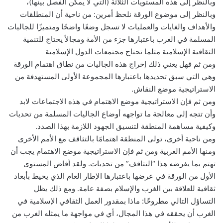
وبالنظر إلى هذه المستويات الثلاثة (التي لا يمكن الفصل بينها)،
وبالنظر إلى موضوع الورقة نلحظ أمرين: من ناحية أن المنطلقات
والأهداف والغايات والعمليات لا تسجل وضعًا واضحًا ومتميزًا للجاليات
المسلمة في الغرب باعتبارها جزء من الأمة ومجالاً يحتاج للتنمية
الثقافية الإسلامية مثلما تحتاج مجتمعات الدول الإسلامية
ومن ثم فهل يعني ذلك إخراج هذه الجاليات من نطاق اهتمام الورقة
وهي التي سبق تحديدها باعتبارها المجموعة الأولى المستهدفة من
الاستراتيجية موضع النقاش.
ومن ثم فإن الاستراتيجية موضع الاهتمام في هذه الاجتماعات لابد
وأن تتجه إلى معالجة ما تواجهه أوضاع الجاليات المسلمة من تحديات
وكيفية مساهمة المنطقة لتنسيق الجهود اللازمة بهذا الصدد.
ومن ناحية أخرى، تولى المنطقة اهتمامًا بالتثاقف مع الأمم الأخرى
ومنها الأمم الغربية ومن ثم فإن الاستراتيجية موضع الاهتمام يجب أن
تهتم بما يفرضه هذا “التثاقف” من تحديات. ولقد أفاض المستوى
الأول من الورقة في عرضها باعتبارها الإطار العام الذي يحيط بأبعاد
ثقافية للعلاقة بين الغرب والإسلام بصفة عامة. ومع ذلك يظل
التساؤل التالي مطروحًا: ماذا بمقدور العمل الثقافي الإسلامية في
الغرب أن يحققه في هذا المجال، أي في مواجهة ما يمثله الغرب من