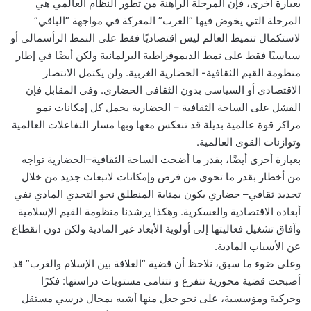
بعبارة أخرى، فإن المرحلة الراهنة من تطور النظام العالمي هي
المرحلة التي يخوض فيها “الغرب” المعركة في مواجهة “الباقي”
لاستكمال تنميط العالم ليس اقتصاديًا فقط على النمط الرأسمالي أو
سياسيًا فقط على نمط الديموقراطية البرلمانية ولكن أيضًا في إطار
منظومة القيم الثقافية- الحضارية الغربية. ولن يكتمل الانتصار
الاقتصادي أو السياسي بدون الثقافي الحضاري. وفي المقابل فإن
الفشل على الساحة الثقافية – الحضارية يحمل كل إمكانات نمو
مراكز قوة عالمية بديلة قد تنعكس معها وبها مسار التفاعلات العالمية
وتوازنات القوى العالمية.
بعبارة أخرى أيضًا، بقدر ما أضحت الساحة الثقافية–الحضارية تواجه
من أخطار بقدر ما تحوي من فرص وإمكانات لانبعاث جديد من خلال
تجديد ثقافي– حضاري يكون بمثابة المنطلق نحو التحدي المادي نفي
أبعاده الاقتصادية والعسكرية. وهكذا يرشدنا منظومة القيم الإسلامية
وآفاق تشغيل فعاليتها إلى أولوية الأبعاد غير المادية ولكن دون انقطاع
عن الأسباب المادية.
وعلى ضوء ما سبق، نلاحظ أن قضية “العلاقة بين الإسلام والغرب” قد
أصبحت قضية محورية تتفرع و تتنامى مستويات دراستها: فكرًا
وحركية ومؤسسية، على نحو جعل منها أشبه بمجال درسي مستقل