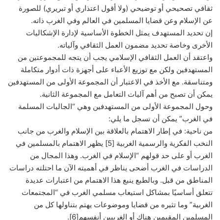
ثقافي تصحيحي أو توضيحي (ولا أقول اعتذاري أو تبريري) للصورة
عن الإسلام وعن قضايا المسلمين في العالم وفي الغرب ذاته.
إن تحديد المستهدف يمثل الخطوة الأساسية لإدارة الإشكاليات
الأخرى وخاصة تحديد مضمون العمل الثقافي وآلياته.
واعتقد أن العمل الثقافي الإسلامي يجب أن يتجه للمجموعتين من
المستهدفين ولكن مع توزيع الأعباء على أجهزة ذات أدوار متكاملة
ومتناسقة. مع الأخذ في الاعتبار أن المجموعة الأولى من المستهدفين
يمكن أن تصبح من أهم آليات التعامل مع المجموعة الثانية.
وحول المجموعة الأولى من المستهدفين وهي “الجاليات المسلمة
في الغرب” يمكن أن تسجل ما يلي:
من ناحية: في إطار الاهتمام بالعلاقة بين الإسلام والغرب من جانب
النخب الفكرية والرسمية الغربية [5] يظهر الاهتمام بالمسلمين في
الغرب أو على حد قولهم “الإسلام في الغرب. وهذا المجال من
الدراسات في الغرب أضحى يناظر في أهميته الآن ما احتلته دراسات
المناطق من قبل. وبالطبع ينبع هذا الاهتمام من اعتبارات عديدة
تتعلق أساسيًا بمشاكل استيعاب مسلمي الغرب في “المجتمعات
الغربية” وما تثيره من قضايا وموضوعات يهتم بتناولها كل من
المسلمين المقيمين هناك أو الغربيين أنفسهم[6].