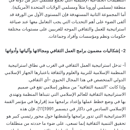
منطقة (مسلمي أوروبا مثلاً ومسلمي الولايات المتحدة الأمريكية).
أما المجموعة الثانية المستهدفة فإن المستوى الأول من الورقة قد
ألقى الضوء على أهم التحديات التي يجب التعامل معها عند صياغة
استراتيجية للعمل والثقافي الموجه للغربيين على مستويات مختلفة
حكومات ونظم ومؤسسات وأفراد وجماعات.
2- إشكاليات مضمون برامج العمل الثقافي ومجالاتها وآلياتها وأدواتها
أ- تدخل استراتيجية العمل الثقافي في الغرب في نطاق استراتيجية
المنظمة الإسلامية للتربية والعلوم والثقافة باعتبارها الجهاز الإسلامي
الدولي المتخصص في هذا المجال الحيوي –أي الثقافي.
وإذا كانت “التنمية الثقافية” من منظور إسلامي تقع في صميم
الاستراتيجية الثقافية للعالم الإسلامي التي تتبناها المنظمة وتهتدي
بها في وضع خطط عملها وإعداد برامجها منذ إقرارها في مؤتمر القمة
الإسلامي السادس في داكار في ديسمبر 1991[11]، فإن هذه
الاستراتيجية التي تدور برامجها وأنشطتها حول محور رئيسي كبير هو
تحقيق التنمية الثقافية إنما تسعى، على ضوء ما حددته من منطلقات