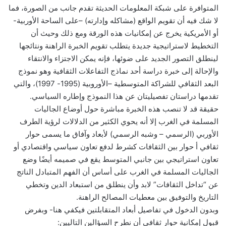
المتوافرة على شبكة المعلومات الحديثة تقدم جانب من الصورة، فما
لا شك فيه أن تقويم الواقع (مشاكله وإدارته) –على الساحة الأوربية-
أو الأمريكية يخرج عن إمكانيات هذه الورقة ومع ذلك وحيث أن
التخطيط لاستراتيجية جديدة يتطلب تقويم الخبرة الراهنة ونتائجها
لينطلق التصور الجديد على ضوئها، فإنه يمكن الاجتزاء والانتقاء
والإحالة إلى خبرة دراسة أحد نماذج التفاعلات الثقافية وهو نموذج
البعد الثقافي للشراكة المتوسطية –الأوروبية (1995- 1997)، والتي
تقدمها دراستان تفصيليتان عن هذا النموذج وإطاره السياسي.
حقيقة قد لا تنصب هذه الخبرة مباشرة حول أوضاع الجاليات
المسلمة في الغرب إلا أنه يحوي الكثير من الدلالات لرؤية الطرف
الأوربي (الرسمي – وشبه الرسمي) لأبعاد وآفاق ما يسمى حوار
ثقافي أ حوار بين الثقافات كشرط لدفع تعاون سياسي واقتصادي أو
تعاون استراتيجي بين جانبي المتوسط يقع في صميمه أيضًا وضع
الجاليات المسلمة في الغرب على أساس أن الفهم المتبادل الناتج
عن “تداخل الثقافات” لابد وأن ينطلق من استبعاد الدين وتخطي
التاريخ والتوفيق بين معطيات المصالح الراهنة.
وبدون الدخول في تفاصيل أبعاد المتقابلتين فيكفي هنا- وبفرض
قبول إمكانية حوار ثقافي أن نطرح السؤالين التاليين: