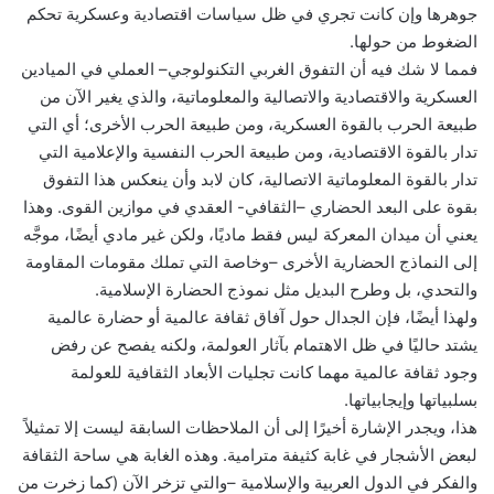
جوهرها وإن كانت تجري في ظل سياسات اقتصادية وعسكرية تحكم
الضغوط من حولها.
فمما لا شك فيه أن التفوق الغربي التكنولوجي– العملي في الميادين
العسكرية والاقتصادية والاتصالية والمعلوماتية، والذي يغير الآن من
طبيعة الحرب بالقوة العسكرية، ومن طبيعة الحرب الأخرى؛ أي التي
تدار بالقوة الاقتصادية، ومن طبيعة الحرب النفسية والإعلامية التي
تدار بالقوة المعلوماتية الاتصالية، كان لابد وأن ينعكس هذا التفوق
بقوة على البعد الحضاري –الثقافي- العقدي في موازين القوى. وهذا
يعني أن ميدان المعركة ليس فقط ماديًا، ولكن غير مادي أيضًا، موجَّه
إلى النماذج الحضارية الأخرى –وخاصة التي تملك مقومات المقاومة
والتحدي، بل وطرح البديل مثل نموذج الحضارة الإسلامية.
ولهذا أيضًا، فإن الجدال حول آفاق ثقافة عالمية أو حضارة عالمية
يشتد حاليًا في ظل الاهتمام بآثار العولمة، ولكنه يفصح عن رفض
وجود ثقافة عالمية مهما كانت تجليات الأبعاد الثقافية للعولمة
بسلبياتها وإيجابياتها.
هذا، ويجدر الإشارة أخيرًا إلى أن الملاحظات السابقة ليست إلا تمثيلاً
لبعض الأشجار في غابة كثيفة مترامية. وهذه الغابة هي ساحة الثقافة
والفكر في الدول العربية والإسلامية –والتي تزخر الآن (كما زخرت من