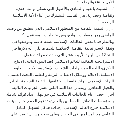
الأمل والثقة والرجاء…”
“… التشبث بالقيم والمبادئ والأصول التي تشكل ثوابت عقدية
وثقافية وحضارية، هي القاسم المشترك بين أبناء الأمة الإسلامية
الواحدة…”
“…إن التنمية الثقافية من المنظور الإسلامي، الذي ينطلق من رصيد
الماضي ومن معطيات الواقع، ومن متطلبات المستقبل…”
وبالنظر فيما يخص الجاليات الإسلامية بصفة خاصة وموضعها في
وثيقة الاستراتيجية الثقافية الإسلامية نلحظ ما يلي: أنه ذكرها في
البند 12 من البنود الأربعة عشر التي حددت مجالات عمل
الاستراتيجية الثقافية للعالم الإسلامي (بعد البنود التالية: الإنتاج
الفكري، اللغة العربية ولغات الشعوب الإسلامية، الآداب والعلوم
الإنسانية، الإعلام ووسائل الاتصال، التربية والتعليم، البحث العلمي،
التراث الإسلامي، تراث فلسطين وثقافتها، الثقافة الشعبية، التبادل
والحوار الثقافي) ويتضمن هذا البند الثاني عشر الجزئيات التالية:
أجزاء إحصاء عام للجاليات الإسلامية في جوانبها، إعداد قوائم شاملة
بالمؤسسات الثقافية للمسلمين بالخارج، تدعيم الجمعيات والهيئات
الإسلامية خارج العالم الإسلامي، إحداث هياكل لتسهيل التبادل
الثقافي مع المسلمين في الخارج. وعلى صعيد وسائل تنفيذ (على