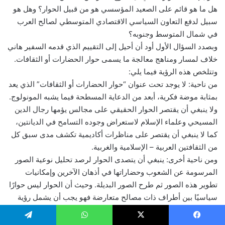
هل ما هو قائم على الصعيد المؤسسي هو من قبيل الحوار؟ وهل هو
سبيل لدفع التعاون السياسي الاقتصادي المتوسطي لصالح العرب
في شمال المتوسط وجنوبه؟
وبصدد السؤال الأول أود أن أحيل إلى التقييم الذي قدمه السفير هاني
خلاف لمسار ومناهج معالجة ما يسمى حوار الحضارات أو الثقافات.
وتتلخص هذه الرؤية فيما يلي:
من ناحية: لا يوجد تحت عنوان “حوار الحضارات أو الثقافات” الذي يعد
بمثابة موضة فكرية، أبعد من الدعاية المسطحة فيما يشبه المونولوج.
ولا ينبغي أن يقتصر الحوار الحقيقي على مجالس يؤمها رجال الدين
المسيحي وعلماء الإسلام لاستعراض وجوده التسامح في الديانتين،
كما لا ينبغي أن يقتصر على مناظرات أكاديمية تكشف مدى سبق كل
من الثقافتين العربية – الإسلامية والغربية.
ومن ناحية أخرى: ينبغي أن يتصدى الحوار لرصد تحليل نوعية الصور
المرسومة عن الشعوب وحضاراتها في أذهان الآخرين وإمكانيات
تطوير هذه الصور ثم طرح الصور البديلة. وحيث أن الحوار ليس حوارًا
سياسيًا بين أطراف ذات مصالح متعارضة فهو يجب أن يشمل رؤية
كل منا للآخر كما تبدو في الآداب والفنون والإعلام والدعاية ومقررات
الدراسة.