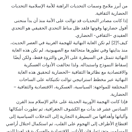
من أبرز ملامح وسمات التحديات الراهنة للأمة الإسلامية التحديات
الحضارية الثقافية.
إذا كانت مصادر التحديات قد توالت على الأمة منذ أن بدأ منحنى
أفول حضارتها وقوتها فلقد ظل مناط التحدي الحقيقي هو التحدي
العقيدي –الثقافي- الحضاري.
كيف؟[2] لم تكن الغاية النهائية للهجمة الغربية في العصر الحديث،
منذ بدايتها وفي تطورها متحالفة مع الصهيونية، لم تكن هذه الغاية
النهائية تتمثل في السيطرة على الأرض والثروة فقط، ولكن أيضًا
إسقاط النموذج واستبداله. ولذا تحالفت الأدوات العسكرية
والاقتصادية مع نظائرها الثقافية –الحضارية لتحقيق هذه الغاية
النهائية عبر مخطط استراتيجي توالت تكتيكاته على الساحات
المختلفة للمواجهة: السياسية، العسكرية، الاقتصادية والثقافية –
الحضارية.
فإذا كانت الهجمة الأوربية الحديثة على عالم الإسلام منذ القرن
السادس عشر قد بدأت مع الكشوف الجغرافية، ثم تطورت أشكالها
وآلياتها وأهدافها من السيطرة التجارية إلى التدخلات السياسية إلى
اقتطاع الأطراف إلى الهجوم على القلب، ثم استكمال احتلال أراضي
المسلمين وتجزئتها، فإن الأداتين الاقتصادية والعسكرية قد لعبتا الدور