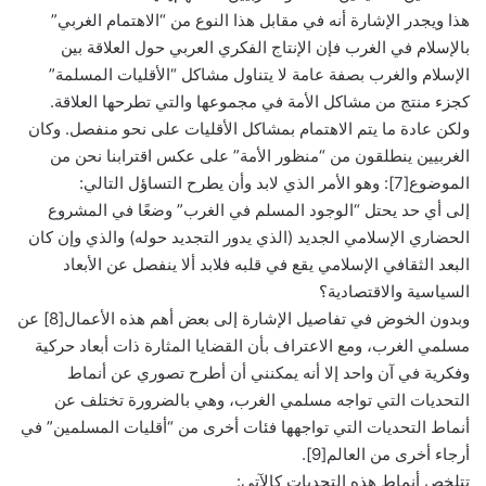
هذا ويجدر الإشارة أنه في مقابل هذا النوع من “الاهتمام الغربي”
بالإسلام في الغرب فإن الإنتاج الفكري العربي حول العلاقة بين
الإسلام والغرب بصفة عامة لا يتناول مشاكل “الأقليات المسلمة”
كجزء منتج من مشاكل الأمة في مجموعها والتي تطرحها العلاقة.
ولكن عادة ما يتم الاهتمام بمشاكل الأقليات على نحو منفصل. وكان
الغربيين ينطلقون من “منظور الأمة” على عكس اقترابنا نحن من
الموضوع[7]: وهو الأمر الذي لابد وأن يطرح التساؤل التالي:
إلى أي حد يحتل “الوجود المسلم في الغرب” وضعًا في المشروع
الحضاري الإسلامي الجديد (الذي يدور التجديد حوله) والذي وإن كان
البعد الثقافي الإسلامي يقع في قلبه فلابد ألا ينفصل عن الأبعاد
السياسية والاقتصادية؟
وبدون الخوض في تفاصيل الإشارة إلى بعض أهم هذه الأعمال[8] عن
مسلمي الغرب، ومع الاعتراف بأن القضايا المثارة ذات أبعاد حركية
وفكرية في آن واحد إلا أنه يمكنني أن أطرح تصوري عن أنماط
التحديات التي تواجه مسلمي الغرب، وهي بالضرورة تختلف عن
أنماط التحديات التي تواجهها فئات أخرى من “أقليات المسلمين” في
أرجاء أخرى من العالم[9].
تتلخص أنماط هذه التحديات كالآتي: