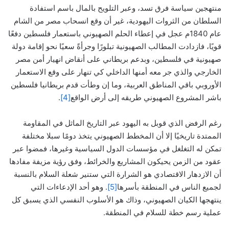
منتهجين سياسة فرق تسد، وعبر التلويح بالمال باسم استفادة
السلطان من الثروات اليهودية، غير أن وقع انسحاب مصر من الشام
عام 1840م عجل في إعطاء الحلم الصهيوني باستعمار فلسطين دفعًا
قويًا، فازدادت المطالب الصهيونية تبلورًا وجرأةً سعيًا نحو إقامة دولة
صهيونية في فلسطين، وبدعم بريطاني على أنقاض انهيار أمن مصر
الخارجي والذي جر معه أمنها الداخلي كي تنهار على وقع الاستعمار
الأوروبي باقي المناطق العربية، وما إن وطأت قدم بريطانيا فلسطين
باشر المشروع الصهيوني طريقه إلى أرض الواقع
[4]
.
رغم الرفض الذي قوبل به اليهود عبر التاريخ الماثل في المقاومة
الممتدة تاريخيًا إلا أن المخطط الصهيوني يتخذ دومًا سبلا مختلفة
تمكن له التغلغل في مؤسسات الدول السياسية وغيرها، فمضوا عبر
عقود من الزمن يحيكون المشاريع والخرائط، وفق رؤية مزيفة مفادها
أن الازدهار الاقتصادي هو الشرارة التي ستنير شعلة السلام بالنسبة
لجميع الناس في المنطقة بأسرها
[5]
. وهو أحد الإدعاءات التي
ينتهجها الكيان الصهيوني، وذاك هو الأسلوب النفسي الذي يسبق كل
عملية رسم خطة للسلام في المنطقة.