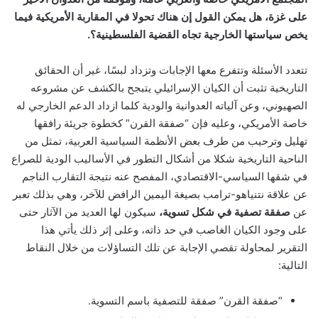
على غزة، هل يمكن القول إن هناك تحولا في المقاربة الأمريكية فيما
يخص سياستها الخارجية تجاه القضية الفلسطينية؟.
تتعدد الأسئلة وتتفرع معها الإجابات وتزداد لبسًا، غير أن الحقائق
التاريخية تثبت أن الكيان الإسرائيلي يتبجح بالكشف عن مشروعه
الصهيوني، وعن آلياته العدوانية والودية كلما ازداد الدعم الخارجي له
خاصة الأمريكي، وعليه فإن “صفقة القرن” كخطوة جريئة رافقها
تهليل وترحيب من طرف بعض الأنظمة السياسية العربية، تمثل من
الناحية التاريخية شكلا من أشكال التطور في الأساليب الودية للصراع
في شقها السياسي-الاقتصادي، المفصح عنه نتيجة التقارب الناجم
عن علاقة نتنياهو-ترامب بصيغة اليمين الرافض للآخر، وهي بذلك تعبر
عن
صفقة تصفية في شكل تسوية،
سيكون لها العديد من الآثار حتى
على وجود الكيان الغاصب في حد ذاته، وعلى إثر ذلك يأتي هذا
التقرير لمحاولة تقصي الإجابة عن تلك التساؤلات من خلال النقاط
التالية:
“صفقة القرن” صفقة للتصفية باسم التسوية.