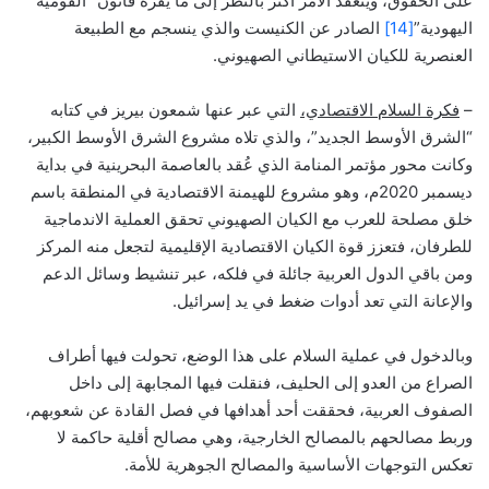
على الحقوق، ويتعقد الأمر أكثر بالنظر إلى ما يقره قانون “القومية
اليهودية”
[14]
الصادر عن الكنيست والذي ينسجم مع الطبيعة
العنصرية للكيان الاستيطاني الصهيوني.
–
فكرة السلام الاقتصادي،
التي عبر عنها شمعون بيريز في كتابه
“الشرق الأوسط الجديد”، والذي تلاه مشروع الشرق الأوسط الكبير،
وكانت محور مؤتمر المنامة الذي عُقد بالعاصمة البحرينية في بداية
ديسمبر 2020م، وهو مشروع للهيمنة الاقتصادية في المنطقة باسم
خلق مصلحة للعرب مع الكيان الصهيوني تحقق العملية الاندماجية
للطرفان، فتعزز قوة الكيان الاقتصادية الإقليمية لتجعل منه المركز
ومن باقي الدول العربية جائلة في فلكه، عبر تنشيط وسائل الدعم
والإعانة التي تعد أدوات ضغط في يد إسرائيل.
وبالدخول في عملية السلام على هذا الوضع، تحولت فيها أطراف
الصراع من العدو إلى الحليف، فنقلت فيها المجابهة إلى داخل
الصفوف العربية، فحققت أحد أهدافها في فصل القادة عن شعوبهم،
وربط مصالحهم بالمصالح الخارجية، وهي مصالح أقلية حاكمة لا
تعكس التوجهات الأساسية والمصالح الجوهرية للأمة.