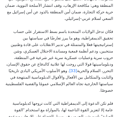
المنطقة وهي: مكافحة الإرهاب، وقف انتشار الأسلحة النووية، ضمان
حرية حركة التجارة، ضمان أمن المنطقة بالذود عن أمن إسرائيل مع
السعي لسلام عربي-إسرائيلي.
فكان تدخل الولايات المتحدة باسم بسط الاستقرار على حساب
تحقيق الديمقراطية، وهو ما يبرز تعارضًا في سياستها بين
إستراتيجيتها فعلا والمتمثلة في تدبير الانقلابات على قادة وطنيين
منتخبين، ودعم أنظمة قمعية ومساندة الاحتلال العسكري، وشن
حروب سرية وعمليات عسكرية سرية غير شرعية في المنطقة،
ودبلوماسيتها قولا التي روجت لها علانية كالدفاع عن حقوق الإنسان،
التحرر، السلام والحرية
[33]
. وهو الأسلوب الأمريكي البادي تاريخيًا
والثابت والمتكامل بين الأفعال والأقوال الدبلوماسية المنتهجة في
سياستها الخارجية تجاه العالم الإسلامي عمومًا والقضية الفلسطينية
خصوصًا.
فلم تكن الدعوة إلى الديمقراطية التي كانت تروجها كدبلوماسية
عامة إلا لتعزيز القوة الناعمة لها، بالموازاة مع استخدام “القوة
الصلبة” باسم شن الحروب في سبيل القضاء على الإرهاب وبدعوى