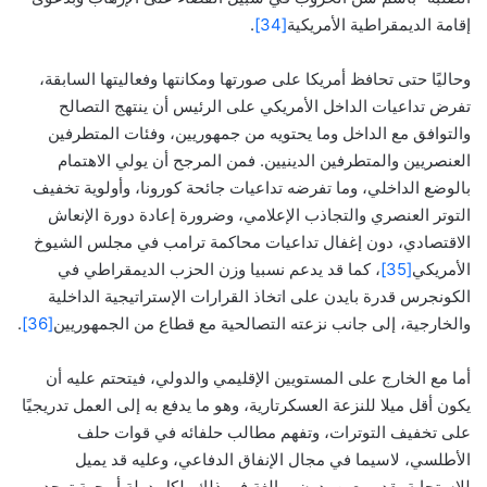
إقامة الديمقراطية الأمريكية
[34]
.
وحاليًا حتى تحافظ أمريكا على صورتها ومكانتها وفعاليتها السابقة،
تفرض تداعيات الداخل الأمريكي على الرئيس أن ينتهج التصالح
والتوافق مع الداخل وما يحتويه من جمهوريين، وفئات المتطرفين
العنصريين والمتطرفين الدينيين. فمن المرجح أن يولي الاهتمام
بالوضع الداخلي، وما تفرضه تداعيات جائحة كورونا، وأولوية تخفيف
التوتر العنصري والتجاذب الإعلامي، وضرورة إعادة دورة الإنعاش
الاقتصادي، دون إغفال تداعيات محاكمة ترامب في مجلس الشيوخ
الأمريكي
[35]
، كما قد يدعم نسبيا وزن الحزب الديمقراطي في
الكونجرس قدرة بايدن على اتخاذ القرارات الإستراتيجية الداخلية
والخارجية، إلى جانب نزعته التصالحية مع قطاع من الجمهوريين
[36]
.
أما مع الخارج على المستويين الإقليمي والدولي، فيتحتم عليه أن
يكون أقل ميلا للنزعة العسكرتارية، وهو ما يدفع به إلى العمل تدريجيًا
على تخفيف التوترات، وتفهم مطالب حلفائه في قوات حلف
الأطلسي، لاسيما في مجال الإنفاق الدفاعي، وعليه قد يميل
للاستجابة بقدر معين، دون مبالغة في ذلك، لكل دولة أو جهة توجد