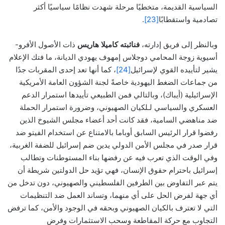
السياسية القديمة، متخطيًا مرحلة شهدت نظامًا سياسيًا أكثر
تصادمية واستقطابًا
[23]
.
وبالنظر إلى فريق إدارته،
فنائبته
كاميلا هاريس
ذات الأصول الأفرو-
أسيوية زوجة المحامي دوجلاس إمهوف يهودي الديانة، ما فتك الإعلام
يشير لتأييده القوي لإسرائيل
[24]
، كما أنها تعد إحدى المقربات جدًا
من جماعات الضغط اليهودية خاصةً لجنة الشؤون العامة الأمريكية
الإسرائيلية (أيباك)، وبالتالي فمن الطبيعي تأييدها استمرار الدعم
العسكري والسياسي لـلكيان الصهيوني، وضرورة استمرار الحملة
ضد مناهضي السامية، فقد كانت أحد أعضاء مجلس الشيوخ الذين
رفضوا قرار الرئيس السابق أوباما بالامتناع عن استخدام الفيتو ضد
قرار صدر في مجلس الأمن الدولي يدين ضم إسرائيل للضفة الغربية،
وفي الوقت الذي تعرب فيه عن رفضها بناء المستوطنات وتطالب
إسرائيل باحترام حقوق الإنسان، فهي تؤيد حل الدولتين شريطة أن
يتم عبر التفاوض بين الطرفين الفلسطيني والصهيوني، دون تدخل من
أي جهة لفرض الحل على أي منهما، وتساند العمل ضد التنظيمات
التي لا تعترف بالكيان الصهيوني وبحقه في الوجود والأمن، كما ترفض
التجاوب مع حركة المقاطعة وسحب الاستثمارات وفرض