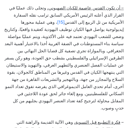
– أن تكون القدس عاصمة للكيان الصهيوني،
وتجلى ذلك عمليًا في
القرار الذي أعلنه الرئيس الأمريكي السابق ترامب نقله السفارة
الأمريكية من تل الربيع إلى القدس
[15]
، وهي عملية محورها
إيديولوجية يواصل فيها الكيان توظيف اليهودية كعقيدة واقعيًا، وكتاريخ
وضعي للشعب اليهودي تعتمد فيه على الأكذوبة، ويتم عمليًا مواصلة
سياسة بناء المستوطنات في الضفة الغربية أخذا بالاعتبار أهمية البعد
الجغرافي. وبالموازاة تجري تصفية كل قضايا الحل النهائي بين
الطرفين الإسرائيلي والفلسطيني بشطب حق العودة، وهو ركن يسفر
عن عمليات الفصل العنصري والتطهير العرقي، والتهويد والاستيطان
التي ينتهجها الكيان في القدس وغيرها من المناطق كالجولان، بقوة
السلاح والمجازر من جهة، وبالتهجير والتشريعات القاهرة من جهة
أخرى، أمام تحدي العامل الديموغرافي الذي يفرضه تفوق تعداد النمو
السكاني للفلسطينيين. ومع إلغاء جائر لحق عودة اللاجئين في
المقابل محاولة لترجيح كفة تعداد العنصر اليهودي بجلبهم من كل
حدبٍ وصوب.
–
فكرة التطبيع قبل التسوية،
وهي الآلية القديمة والراهنة التي