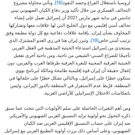
لروسيا باستغلال الفراغ وحصد النفوذ
[18]
. وتأتي محاولة مشروع
التحالف العسكري من خلال تأكيد وزير دفاع الكيان الصهيوني بيني
جانتس في بداية شهر مارس 2021 أن إسرائيل تعمل على إنشاء
تحالف أمني إقليمي مع دول الخليج التي لها علاقات معها وتشاركها
المخاوف بشأن إيران، بإقامة علاقات دفاعية مع كل دولة مطبعة وفق
ترتيب أمني خاص
[19]
، وتبرز إيران هنا في زي العدو المشترك الذي
يستجدي من إسرائيل استدعاء الحيثية المذهبية في العقل العربي
تأجيجًا للصراع السني-الشيعي من ناحية، ومن ناحية أخرى تفعيل
الحيثية العرقية المحيية للنعرة العرقية طرفاها العرب والفرس، دون
إغفال حقيقة أن إيران قوة إقليمية طامحة ومالكة لبرنامج نووي
ستكون خطرًا على إسرائيل، وبالتالي تشكل خطرًا على حلفائها في
المنطقة، فرُبط عدم الاستقرار في المنطقة بالدور الإيراني، وليس
بانعكاسات الاحتلال الإسرائيلي للأراضي العربية.
ومن أهم التغيرات الحاصلة على سلم الأولويات التي نتجت عما سبق
ذكره التحول نحو أولوية تزايد التنسيق العربي الصهيوني والأمريكي
ضد إيران على حساب التنسيق الإقليمي العربي ضد الكيان
الصهيوني، وعلى أساس ذلك برزت أولوية التطبيع العربي مع إسرائيل