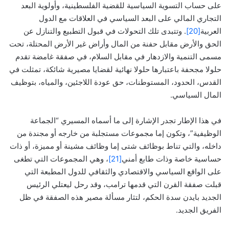
على حساب التسوية السياسية للقضية الفلسطينية، وأولوية البعد
التجاري المالي على البعد السياسي في العلاقات مع الدول
العربية
[20]
. وتتبدى تلك التحولات في قبول التطبيع والتنازل عن
الحق والأرض مقابل حفنة من المال وأراض غير الأرض المحتلة، تحت
مسمى التنمية والازدهار في مقابل السلام، في صفقة غامضة تقدم
حلولا مجحفة باعتبارها حلولا نهائية لقضايا مصيرية شائكة، تمثلت في
القدس، الحدود، المستوطنات، حق عودة اللاجئين، والمياه، بتوظيف
المال السياسي.
في هذا الإطار تجدر الإشارة إلى ما أسماه المسيري “الجماعة
الوظيفية”، وتكون إما مجموعات مستجلبة من خارجه أو مجندة من
داخله، والتي تناط بوظائف شتى إما وظائف مشينة أو مميزة، أو ذات
حساسية خاصة وذات طابع أمني
[21]
، وهي المجموعات التي تطغى
على الواقع السياسي والاقتصادي والثقافي للدول المطبعة التي
قبلت صفقة القرن التي قدمها ترامب، وقد رحل ليعتلي الرئيس
الجديد بايدن سدة الحكم، لتثار مسألة مصير هذه الصفقة في ظل
الفريق الجديد.