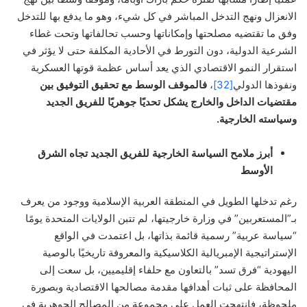
الانعزال ونهج التدخل المباشر في كل شيء، وهو ما يدفع بها للتدخل
وفق ما تقتضيه مصلحتها وإمكاناتها وحسب تحالفاتها وتحت غطاء
الشرعية الدولية، دون التورط في الأحادية المكلفة حتى لا يؤثر في
استقرار النمو الاقتصادي الذي يعد أساس عظمة قوتها العسكرية
ونفوذها الدولي
[32]
،
فالموقف الوسط مع تحقيق التوفيق بين
مقتضيات الداخل والخارج يشكل تحديًا جوهريًا للفريق الجديد
وسياسته الخارجية.
أبرز ملامح السياسة الخارجية للفريق الجديد
تجاه الشرق
الأوسط
رغم تدخلها الطويل في المنطقة العربية الإسلامية ووجود من يعرف
بـ”المستعربين” في وزارة خارجيتها، لم تتبن الولايات المتحدة يومًا
“سياسة عربية” رسمية قائمة بذاتها، بل اعتمدت في الواقع
الإستراتيجية الإمبريالية الكلاسيكية والمعروفة تاريخيًا بالوصية
اليهودية “فرق تسد” بالتعاون مع حلفاء إقليميين، بل سعت إلى
المحافظة على ثبات أهدافها مقدمة مصالحها الاقتصادية وبصورة
ملحوظة، فانتهجت العمل على مجموعة من المصالح الجوهرية في