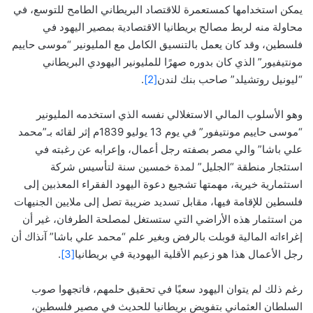
يمكن استخدامها كمستعمرة للاقتصاد البريطاني الطامح للتوسع، في
محاولة منه لربط مصالح بريطانيا الاقتصادية بمصير اليهود في
فلسطين، وقد كان يعمل بالتنسيق الكامل مع المليونير “موسى حاييم
مونتيفيور” الذي كان بدوره صهرًا للمليونير اليهودي البريطاني
“ليونيل روتشيلد” صاحب بنك لندن
[2]
.
وهو الأسلوب المالي الاستغلالي نفسه الذي استخدمه المليونير
“موسى حاييم مونتيفور” في يوم 13 يوليو 1839م إثر لقائه بـ”محمد
علي باشا” والي مصر بصفته رجل أعمال، وإعرابه عن رغبته في
استئجار منطقة “الجليل” لمدة خمسين سنة لتأسيس شركة
استثمارية خيرية، مهمتها تشجيع دعوة اليهود الفقراء المعذبين إلى
فلسطين للإقامة فيها، مقابل تسديد ضريبة تصل إلى ملايين الجنيهات
من استثمار هذه الأراضي التي ستستغل لمصلحة الطرفان، غير أن
إغراءاته المالية قوبلت بالرفض وبغير علم “محمد علي باشا” آنذاك أن
رجل الأعمال هذا هو زعيم الأقلية اليهودية في بريطانيا
[3]
.
رغم ذلك لم يتوان اليهود سعيًا في تحقيق حلمهم، فاتجهوا صوب
السلطان العثماني بتفويض بريطانيا للحديث في مصير فلسطين،