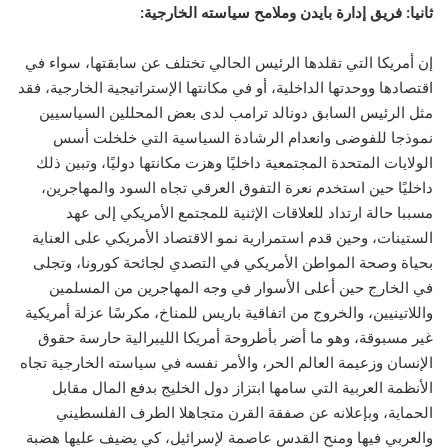
ثانيا: فريق إدارة بايدن وملامح سياسته الخارجية:
إن أمريكا التي تقلدها الرئيس الحالي تختلف عن سابقتها، سواء في
اقتصادها ووحدتها الداخلية، أو في مكانتها الإستراتيجية الخارجية، فقد
مثل الرئيس السابق دونالد ترامب لدى بعض المحللين السياسيين
نموذجا للفوضى وانعدام الرشادة السياسية التي خلخلت أسس
الولايات المتحدة المجتمعية داخليًا وهزت مكانتها دوليًا، وتبين ذلك
داخليًا حين استخدم نعرة التفوق العرقي تجاه السود والمهاجرين،
مسببا حالة ارتداد للعلاقات الإثنية للمجتمع الأمريكي إلى عهد
الستينات، وحين قدم استمرارية نمو الاقتصاد الأمريكي على العناية
بحياة وصحة المواطن الأمريكي في التصدي لجائحة كورونا، وتجلى
في الخارج حين أعلى الأسوار في وجه المهاجرين من المسلمين
واللاتينيين، والخروج من اتفاقية باريس للمناخ، مكرسًا عزلة أمريكية
غير مسبوقة، وهو ما أضر بأطروحة أمريكا الليبرالية حارسة حقوق
الإنسان وزعيمة العالم الحر، والأمر نفسه في سياسته الخارجية تجاه
الأنظمة العربية التي سامها ابتزاز دول الخليج بدفع المال مقابل
الحماية، وبإعلانه عن صفقة القرن متجاهلا الطرف الفلسطيني
والعربي فيها ومنح القدس عاصمة لإسرائيل، كي يضيف عليها هضبة