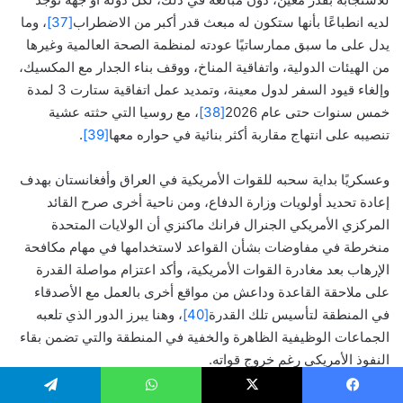
لديه انطباعًا بأنها ستكون له مبعث قدر أكبر من الاضطراب
[37]
، وما
يدل على ما سبق ممارساتيًا عودته لمنظمة الصحة العالمية وغيرها
من الهيئات الدولية، واتفاقية المناخ، ووقف بناء الجدار مع المكسيك،
وإلغاء قيود السفر لدول معينة، وتمديد عمل اتفاقية ستارت 3 لمدة
خمس سنوات حتى عام 2026
[38]
، مع روسيا التي حثته عشية
تنصيبه على انتهاج مقاربة أكثر بنائية في حواره معها
[39]
.
وعسكريًا بداية سحبه للقوات الأمريكية في العراق وأفغانستان بهدف
إعادة تحديد أولويات وزارة الدفاع، ومن ناحية أخرى صرح القائد
المركزي الأمريكي الجنرال فرانك ماكنزي أن الولايات المتحدة
منخرطة في مفاوضات بشأن القواعد لاستخدامها في مهام مكافحة
الإرهاب بعد مغادرة القوات الأمريكية، وأكد اعتزام مواصلة القدرة
على ملاحقة القاعدة وداعش من مواقع أخرى بالعمل مع الأصدقاء
في المنطقة لتأسيس تلك القدرة
[40]
، وهنا يبرز الدور الذي تلعبه
الجماعات الوظيفية الظاهرة والخفية في المنطقة والتي تضمن بقاء
النفوذ الأمريكي رغم خروج قواته.