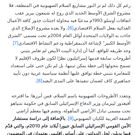
رغم كل ذلك لم تر النور مشاريع السلام الصهيونية في المنطقة، فلا
مشروع الشرق الأوسط الجديد الذي روج له شمعون بيريز عقب
اتفاقات أوسلو 1993م مدعيًا فيه محاولة اجتثاث جذور كافة الأعمال
العدائية بفعل السلام الاقتصادي
[6]
، ولا بعده مشروع الإصلاح الذي
جاءت به الولايات المتحدة أوائل العام 2004م تحت مسمى “الشرق
الأوسط الكبير” لإشاعة الديمقراطية ودعم النشاط الاقتصادي
[7]
وجد طريقه للواقع، كما أن إدارة البيت الأبيض لم تغامر بتبني
أطروحات سابقة قدمها إسرائيليون نظرًا لكون ظروف الإقليم لا
تسمح بتحولها إلى خطة يمكن تبنيها، بل لم تكن حتى على استعداد
للمغامرة بتبني خطة توافق عليها أنظمة سياسية عربية دون تأييد
جماهيري كاف لضمان تنفيذها على المدى البعيد
[8]
.
وتتعدد الأطروحات الصهيونية باسم السلام، فمن أبرزها: ما اقترحه
أفيغدور ليبرمان وزير الدفاع الإسرائيلي السابق في حكومة نتنياهو
تحت مسمى تبادل الأراضي المأهولة، وتضم فيها معظم أراضي
الضفة الغربية للكيان الصهيوني
[9]
.
بالإضافة إلى دراسة مستشار
الأمن القومي الإسرائيلي السابق جيورا آيلاند عام 2010م، والتي قدّم
فيها بديلين لحل الدولتين على أساس إقليمي يعتمدان في المضمون