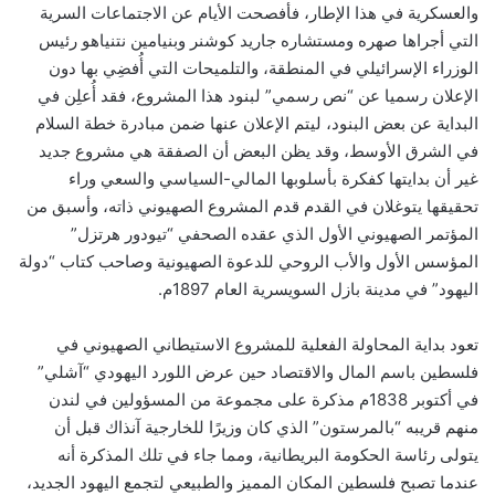
والعسكرية في هذا الإطار، فأفصحت الأيام عن الاجتماعات السرية
التي أجراها صهره ومستشاره جاريد كوشنر وبنيامين نتنياهو رئيس
الوزراء الإسرائيلي في المنطقة، والتلميحات التي أُفضِي بها دون
الإعلان رسميا عن “نص رسمي” لبنود هذا المشروع، فقد أُعلِن في
البداية عن بعض البنود، ليتم الإعلان عنها ضمن مبادرة خطة السلام
في الشرق الأوسط، وقد يظن البعض أن الصفقة هي مشروع جديد
غير أن بدايتها كفكرة بأسلوبها المالي-السياسي والسعي وراء
تحقيقها يتوغلان في القدم قدم المشروع الصهيوني ذاته، وأسبق من
المؤتمر الصهيوني الأول الذي عقده الصحفي “تيودور هرتزل”
المؤسس الأول والأب الروحي للدعوة الصهيونية وصاحب كتاب “دولة
اليهود” في مدينة بازل السويسرية العام 1897م.
تعود بداية المحاولة الفعلية للمشروع الاستيطاني الصهيوني في
فلسطين باسم المال والاقتصاد حين عرض اللورد اليهودي “آشلي”
في أكتوبر 1838م مذكرة على مجموعة من المسؤولين في لندن
منهم قريبه “بالمرستون” الذي كان وزيرًا للخارجية آنذاك قبل أن
يتولى رئاسة الحكومة البريطانية، ومما جاء في تلك المذكرة أنه
عندما تصبح فلسطين المكان المميز والطبيعي لتجمع اليهود الجديد،