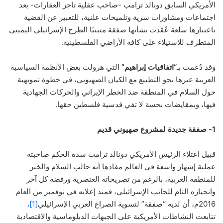
الأمريكي السابق دونالد ترامب -صاحب عقلية تاجر العقارات- بعد
اجتماعات ومشاورات سرية وتلميحات علنية، للتعبير عن القضية
باعتبارها سلعة عُقدت بشأنها صفقة متبنيًا الطرح الإسرائيلي اليميني
المتطرف للاستيلاء على كافة الأراضي الفلسطينية.
وقد دُعمت بـ
“اتفاقيات إبراهيم”
التي هرولت بعض الأنظمة السياسية
العربية عبرها نحو التطبيع مع الكيان الصهيوني، في خطوة تمويهية
حول السلام في المنطقة ضد الخطر الإيراني والحركات الجهادية
فيها، وبمقايضات بخسة لا تفي قدسية فلسطين حقها.
1- صفقة جديدة لمشروع صهيوني قديم
قبيل اعتلاء الرئيس الأمريكي دونالد ترامب سدة الحكم صاحبته
عملية إشهار واسعة في العالم مفادها أنه جالب السلام والخير
للمنطقة العربية، بالرغم من تصريحاته العنصرية ورفضه كل آخر
وانحيازه التام للجانب الإسرائيلي، فمنذ إعلانه في نوفمبر من العام
2016م، أن لديه “صفقة” لتسوية الصراع العربي الإسرائيلي
[1]
،
تتابعت النشاطات الأمريكية على الجبهات الدبلوماسية والاقتصادية