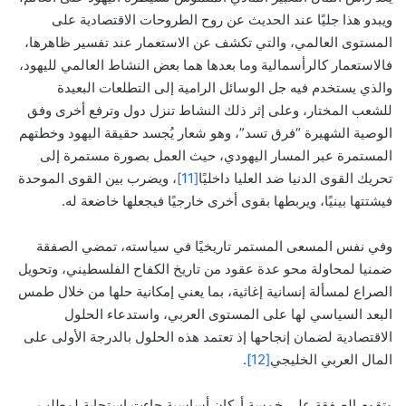
ويبدو هذا جليًا عند الحديث عن روح الطروحات الاقتصادية على
المستوى العالمي، والتي تكشف عن الاستعمار عند تفسير ظاهرها،
فالاستعمار كالرأسمالية وما بعدها هما بعض النشاط العالمي لليهود،
والذي يستخدم فيه جل الوسائل الرامية إلى التطلعات البعيدة
للشعب المختار، وعلى إثر ذلك النشاط تنزل دول وترفع أخرى وفق
الوصية الشهيرة “فرق تسد”، وهو شعار يُجسد حقيقة اليهود وخطتهم
المستمرة عبر المسار اليهودي، حيث العمل بصورة مستمرة إلى
تحريك القوى الدنيا ضد العليا داخليًا
[11]
، ويضرب بين القوى الموحدة
فيشتتها بينيًا، ويربطها بقوى أخرى خارجيًا فيجعلها خاضعة له.
وفي نفس المسعى المستمر تاريخيًا في سياسته، تمضي الصفقة
ضمنيا لمحاولة محو عدة عقود من تاريخ الكفاح الفلسطيني، وتحويل
الصراع لمسألة إنسانية إغاثية، بما يعني إمكانية حلها من خلال طمس
البعد السياسي لها على المستوى العربي، واستدعاء الحلول
الاقتصادية لضمان إنجاحها إذ تعتمد هذه الحلول بالدرجة الأولى على
المال العربي الخليجي
[12]
.
وتقوم الصفقة على خمسة أركان أساسية جاءت استجابة لمطلب