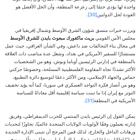
واحدة لها يؤدي حتمًا إلى زعزعة المنطقة، وأن الحل الأفضل هو
العودة لحل الدولتين
[30]
.
وبرزت خبرات منسق شؤون الشرق الأوسط وشمال إفريقيا في
مجلس الأمن القومي
بريت ماكغورك مبعوث بايدن للشرق الأوسط
في مجال بناء التحالفات ضد داعش، وفي الشأن العراقي، حيث عمل
مستشارًا للسفير الأمريكي في بغداد، وشغل عدة مناصب ذات العلاقة
بالمنطقة في إدارتي الرئيسين أوباما وبوش، وهو من الشخصيات
الأكثر تشددًا تجاه المقاومة الفلسطينية المسلحة، وخصوصًا حركتي
حماس والجهاد الإسلامي، ومن الأكثر دعمًا لتوسيع دائرة التطبيع،
وهو من أنصار فكرة التواجد العسكري في سوريا، كما أنه يؤيد تخفيف
التوتر مع إيران إذا ما تبنت سياسة إقليمية أقل معاداةً للسياسة
الأمريكية في المنطقة
[31]
.
يمكن القول إن الرئيس بايدن المنتمي للحزب الديمقراطي، وفريق
إدارته يعملون وفقًا لأولويات الولايات المتحدة عالميًا، تجاوزًا لتحديات
ورهانات الداخل والخارج، لذلك فمن المرجح أن تتبنى الإدارة الجديدة
عمليًا إطارًا مشابهًا لفترة حكم باراك أوباما، وموقفًا وسطًا بين نهج