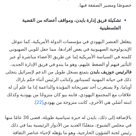
خصوصًا ومصير الصفقة فيها.
تشكيلة فريق إدارة بايدن، ومواقف أعضائه من القضية
الفلسطينية
يتغلغل العنصر اليهودي في مؤسسات الدولة الأمريكية، كما تتوغل
الإيديولوجية الصهيونية في بعض أفرادها، مما جعل للوبي الصهيوني
كلمته في السياسة الأمريكية إما عن طريق الأعضاء مباشرة أو عبر
التأثير فيهم أو الضغط عليهم، وهو ما يبدو في فريق الإدارة الجديد،
فالرئيس جوزيف بايدن
يتمتع بسجل طويل من الدعم لإسرائيل يتجلى
ذلك في حياته المهنية كسيناتور وكنائب الرئيس أثناء حكم باراك
أوباما، ولا يستغرب أحد تصريحاته المؤيدة والداعمة إذا ما علم أن له
علاقات مع المجتمع اليهودي، فابنه بيو كان متزوجًا من يهودية وكذلك
ابنته آشلي هي الأخرى، كانت متزوجة من يهودي
[22]
.
بالإضافة إلى ذلك، بايدن له خبرة سياسية طويلة، قضى 36 عامًا منها
في مجلس الشيوخ، متقلدًا العديد من الأدوار الرئيسية بما في ذلك
رئيس لجنة الشؤون الخارجية، وهو ما يؤهله لإحياء عناصر الثقافة