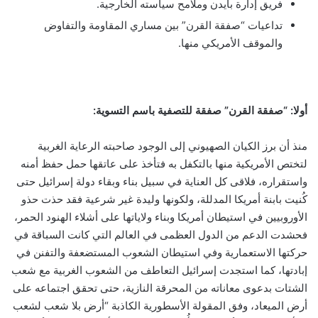
فريق إدارة بايدن وملامح سياسته الخارجية.
تداعيات “صفقة القرن” بين مساري المقاومة والتفاوض
والموقف الأمريكي منها.
أولا: “صفقة القرن” صفقة للتصفية باسم التسوية:
منذ أن برز الكيان الصهيوني إلى الوجود صاحبته الرعاية الغربية
لتختص الأمريكية منها بالتكفل به فتأخذ على عاتقها حمل حفظ أمنه
واستقراره، فلاقى كل العناية في سبيل بناء وبقاء دولة إسرائيل حتى
كُنيت بابنة أمريكا المدللة، ولكونها وليدة غير شرعية فقد حذت حذو
الأوروبيين في استيطان أمريكا وبناء ولاياتها على أشلاء الهنود الحمر،
فحشدت الدعم من الدول العظمى في العالم التي كانت السباقة في
حركتها الاستعمارية وفي استيطان الشعوب المستضعفة والتفنن في
إبادتها، كما استجدت إسرائيل التعاطف من الشعوب الغربية مع شعب
الشتات بدعوى معاناته من المحرقة النازية، حتى تحقق اجتماعه على
أرض الميعاد، وفق المقولة الأسطورية الكاذبة “أرض بلا شعب لشعب