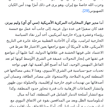
وحزب الله خاصةً مع إيران، وهو يرى في ذلك أمرًا يهدد أمن الكيان
الصهيوني
[29]
.
أما
مدير جهاز المخابرات المركزية الأمريكية (سي آي أي) وليم بيرنز،
فقد كان سفيرًا في عدة دول عربية، إلى جانب أنه عمل مع خمسة
رؤساء وعشرة وزراء خارجية أمريكيين، أحد أبرز نقاد السياسة
الخارجية لترامب، يؤكد أن الأحادية القطبية مرحلة عابرة في التاريخ
الأمريكي، فلابد لأمريكا أن تضع تراجعها بعين الاعتبار فلا تفرط في
الاعتماد على قوتها الخشنة في علاقاتها الدولية، كما عليها أن تتواضع
في ثقتها في إنجاز التحولات عميقة في الشرق الأوسط كونها لم تعد
الفاعل المهيمن الوحيد، كما أنه أصبح أقل أهمية لها، فهي تواجه
تحديات جيو-سياسية في الشرق الآسيوي، وهذا لا ينفي مصالحها في
المنطقة كحرية الملاحة، والاستحواذ على مصادر الطاقة، وضمان أمن
أصدقائها من تهديدات قوى خارجية أو إقليمية، والحيلولة دون ظهور
وانتشار الجماعات الإرهابية ذات قدرة تتجاوز حدود المنطقة، وكذا
منع انتشار أسلحة الدمار الشامل في المنطقة، كما أنه ميال
لدبلوماسية الظل ويعد من المدافعين بقوة عن الاتفاق النووي مع
إيران، حيث يرى أن إسرائيل أكثر أمنًا بهذا الاتفاق، وأن إقامة دولة