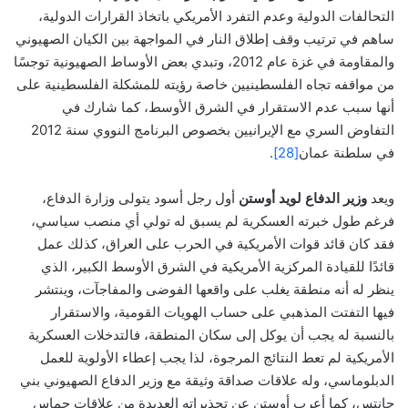
التحالفات الدولية وعدم التفرد الأمريكي باتخاذ القرارات الدولية،
ساهم في ترتيب وقف إطلاق النار في المواجهة بين الكيان الصهيوني
والمقاومة في غزة عام 2012، وتبدي بعض الأوساط الصهيونية توجسًا
من مواقفه تجاه الفلسطينيين خاصة رؤيته للمشكلة الفلسطينية على
أنها سبب عدم الاستقرار في الشرق الأوسط، كما شارك في
التفاوض السري مع الإيرانيين بخصوص البرنامج النووي سنة 2012
في سلطنة عمان
[28]
.
ويعد
وزير الدفاع لويد أوستن
أول رجل أسود يتولى وزارة الدفاع،
فرغم طول خبرته العسكرية لم يسبق له تولي أي منصب سياسي،
فقد كان قائد قوات الأمريكية في الحرب على العراق، كذلك عمل
قائدًا للقيادة المركزية الأمريكية في الشرق الأوسط الكبير، الذي
ينظر له أنه منطقة يغلب على واقعها الفوضى والمفاجآت، وينتشر
فيها التفتت المذهبي على حساب الهويات القومية، والاستقرار
بالنسبة له يجب أن يوكل إلى سكان المنطقة، فالتدخلات العسكرية
الأمريكية لم تعط النتائج المرجوة، لذا يجب إعطاء الأولوية للعمل
الدبلوماسي، وله علاقات صداقة وثيقة مع وزير الدفاع الصهيوني بني
جانتس، كما أعرب أوستن عن تحذيراته العديدة من علاقات حماس