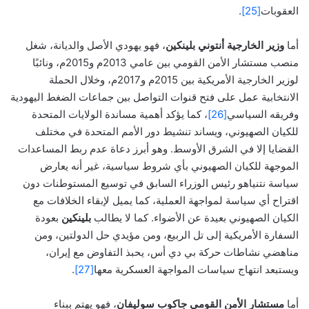
العقوبات
[25]
.
أما
وزير الخارجية أنتوني بلينكين
، فهو يهودي الأصل والديانة، شغل
منصب مستشار الأمن القومي بين عامي 2013م و2015م، ونائبًا
لوزير الخارجية الأمريكية بين 2015م و2017م، وخلال الحملة
الانتخابية عمل على فتح قنوات التواصل بين جماعات الضغط اليهودية
وفريقه السياسي
[26]
، كما يؤكد أهمية مساندة الولايات المتحدة
للكيان الصهيوني، ويساند تنشيط دور الأمم المتحدة في مختلف
القضايا إلا في الشرق الأوسط. وهو أبرز دعاة عدم ربط المساعدات
الموجهة للكيان الصهيوني بأي شروط سياسية، غير أنه يعارض
سياسة نتنياهو رئيس الوزراء السابق في توسيع المستوطنات دون
اقتراح أي سياسة لمواجهة العملية، كما يميل لإبقاء الخلافات مع
الكيان الصهيوني بعيدة عن الأضواء. كما لا يطالب
بلينكين
بعودة
السفارة الأمريكية إلى تل الربيع، ومن مؤيدي حل الدولتين، ومن
مناهضي نشاطات حركة بي دي أس، يحبذ التفاوض مع إيران،
ويستبعد انتهاج سياسات المواجهة العسكرية معها
[27]
.
أما
مستشار الأمن القومي جاكوب سوليفان
، فهو يهتم ببناء