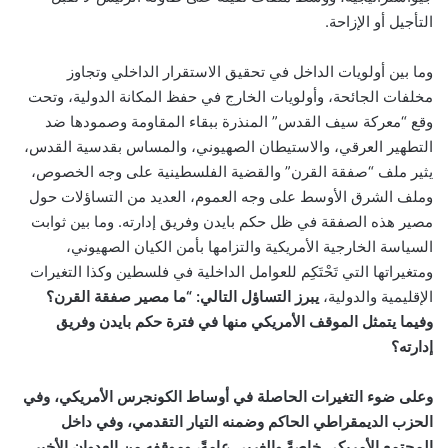
التأجيل أو الإزاحة.
وما بين أولويات الداخل في تحقيق الاستقرار الداخلي وتجاوز
مخلفات الجائحة، وأولويات الخارج في حفظ المكانة الدولية، وتحت
وقع “معركة سيف القدس” المنذرة ببقاء المقاومة وصمودها ضد
التطهير العرقي، والاستيطان الصهيوني، والمساس بقدسية القدس،
يثير ملف “صفقة القرن” والقضية الفلسطينية على وجه الخصوص،
وملف الشرق الأوسط على وجه العموم، العديد من التساؤلات حول
مصير هذه الصفقة في ظل حكم بايدن وفريق إدارته. وما بين ثوابت
السياسة الخارجية الأمريكية والتزامها بأمن الكيان الصهيوني،
ومتغيراتها التي تَحْتَكِم للعوامل الداخلية في فلسطين وكذا التغيرات
الإقليمية والدولية،
يبرز التساؤل التالي: “ما مصير صفقة القرن؟
وفيما يتمثل الموقف الأمريكي منها في فترة حكم بايدن وفريق
إدارته؟
وعلى ضوء التغيرات الحاصلة في أوساط الكونجرس الأمريكي، وفي
الحزب الديمقراطي الحاكم وضمنه التيار التقدمي، وفي داخل
المجتمع الأمريكي خاصةً والغربي عامةً، وموقفه من العدوان الأخير