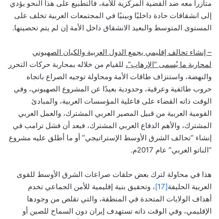
متآزرا معه ضد القضية المركزية للأمة، فالتطبيع على هذا النحو يؤدي
إلى انشقاقات حادة داخليًا وبينيًا في المجتمعات العربية تخلف على
المستوى المتوسط والبعيد الانشقاق داخل الأمة إن لم يتم تحصينها.
– إنشاء تحالف إقليمي يجمع الدول العربية والكيان الصهيوني
لمحاربة ما يُسمى “الإرهاب”،
للقيام من خلاله بمحاربة حركات التحرر
والنهضة، واستنزاف طاقات الأمة ومحاولة توجيه الصراع باتجاه
حروب طائفية وعرقية، وحدودية بعيدًا عن المشروع الصهيوني، وفي
الوقت ذاته القضاء على فاعلية المؤسسات العربية، والمبادئ
القومية العربية من قبيل المصير العربي المشترك، والعمل العربي
المشترك، والأهم الدفاع العربي المشترك، فبعد أن فشل ترامب في
إنشاء “تحالف الشرق الأوسط الإستراتيجي” أو ما أطلق عليه مشروع
“الناتو العربي” عام 2017م.
هذا في محاولة لترك بعض حلقات صراعات الشرق الأوسط للقوى
العربية الحليفة
[17]
، وتحقيق بنية إقليمية للأمن الجماعي تخدم
أهداف الولايات المتحدة في المنطقة، والتي تقلص من وجودها
الإقليمي، وفي الوقت ذاته تستهدف إيران دون السماح للصين أو