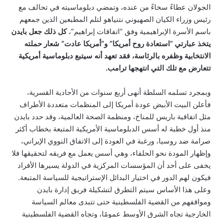
الجولان عطاءً سخاءً من عنده، وتمضي دبلوماسيته في تحالف مع
رئيس وزراء الكيان الصهيوني نتنياهو لتلم المطبعين الذين جمعهم
باسم الأسرة الإبراهيمية وفق “اتفاقات إبراهيم”،
كل ذلك جعل بايدن
يتخذ عبارتي “استعادة روح أمريكا” و”أمريكا عادت” شعار حملته
الانتخابية وظفره بالرئاسة، فقد تعهد أنه سيتبع دبلوماسية أمريكية
تتعارض مع تلك التي انتهجها ترامب.
وبمجرد تسلمه السلطة أنهى أربع سنوات من الأحادية القسرية،
فأعلن البيت الأبيض عودة أمريكا إلى المنظمات متعددة الأطراف
مثل اتفاقية باريس للمناخ، ومنظمة الصحة العالمية، وقد حدد بايدن
منذ أول خطبة له أسس الدبلوماسية الأمريكية المتبعة بخطاب أكثر
صرامة ضد روسيا، ورغبة في العودة إلى الاتفاق النووي الإيراني،
وإظهار المودة نحو الحلفاء، وهي أسس يعمل مع فريقه لتحقيقها فلا
يخفى على أحد أن المؤسسات المركزية في الدولة يسيرها الأفراد
فيكون لهم الدور في اختيار البدائل الإستراتيجية للسياسة المتبعة.
وعلى هذا الأساس سيتم التطرق لتشكيلة فريق إدارة بايدن
ومواقفهم من القضية الفلسطينية حتى تتبدى معالم السياسة
الخارجية تجاه الشرق الأوسط عمومًا، وتجاه القضية الفلسطينية