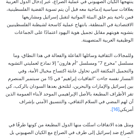
ينتهجها الكيان الصهيوني في عملية الصراع، عبر إدخال الدول العربية
بعلاقات سياسية إدماجية معه قبل أن يتم تسوية القضية الفلسطينية،
فمن ناحية يتم خلق البيئة المواتية لتقبل إسرائيل ومشاريعها
الاقتصادية في المنطقة، بانتهاج عملية كاسحة لشيطنة الفلسطينيين
بتشويه هويتهم مقابل تجميل هوية اليهود اعتمادًا على الجماعات
الوظيفية العربية المتصهينة.
وللمجالات الثقافية وسائلها الفاعلة والفعالة في هذا النطاق، وما
مسلسل “مخرج 7” ومسلسل “أم هارون” إلا نماذج لعمليتي التشويه
والتجميل المكثفة التي تحاول عابثة اكتساح مخيال الأمة، وفي
المسار نفسه جاءت “اتفاقيات إبراهيم” في 15 من سبتمبر المنصرم
بين إسرائيل والإمارات والبحرين، لتلتحق بعدها السودان بالركب، كي
تقر الأطراف المطبعة بالأصل الإبراهيمي الموحد لأبناء العمومة الذين
آن لهم المضي في السلام الثقافي، والتنسيق الأمني بإشراف
أمريكي
[16]
.
ومثل هذه الاتفاقات استُلت منها الدول المطبعة من كونها طرفًا في
الصراع ضد إسرائيل إلى طرف في الصراع مع الكيان الصهيوني بل