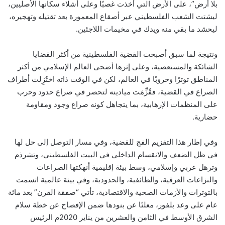
بلا أرض”، على الأرض التي أُخذت غصبًا وعلى أشلاء سكانها الأصليين،
ليشتت الشعب الفلسطيني عبر أصقاع المعمورة بعد تقتيله وتهجيره،
ليحشد ما بقي منه ويدك في مخيمات اللاجئين.
ونتيجة لما سبق أصبحت القضية الفلسطينية من أكثر القضايا
الشائكة والمستعصية، وعلى إثرها أضحى العالم الإسلامي من أكثر
المناطق توترًا وحروبًا في العالم، لكن في الوقت ذاته اختُزِلت أطراف
الصراع في القضية، فقُزِّمَت ميادينه لتحصر في صراع حدود وحرب
على المنظمات الإرهابية، بما يتجاهل كونه صراع وجود ومقاومة
حضارية.
وفي إطار هذا التقزيم الفج للقضية، وفي مسار التوصل إلى حل لها
في ظل الضعف والانقسام الداخلي في البيت الفلسطيني، وتشرذم
وترهل عربي وإسلامي، وسط بيئة إقليمية أنهكتها الصراعات
والنزاعات العرقية، والطائفية، والحدودية، وفي بيئة عالمية اتسمت
بالتوترات والأزمات الصحية والاقتصادية، تأتي “صفقة القرن” بعد مائة
عام على وعد بلفور، معلنًا عن بنودها ضمن الإفصاح عن خطة سلام
الشرق الأوسط في الثامن والعشرين من يناير 2020م الرئيس