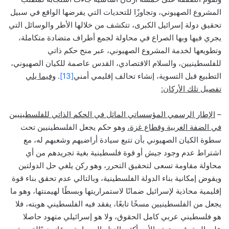
المشروع الصهيوني، وتجاوزًا للتحديات التي يفرضها الواقع في سبيل
تحقيق دولة إسرائيل الكبرى، تتكشف من خلالها الأطر والوسائل التي
يجري فيها وبها الصراع في محاولة لجمع أطراف متضادة متكاملة،
وتطويعها لخدمة المشروع الصهيوني، عبر منح حكم ذاتي
للفلسطينيين، والسلام الاقتصادي، القدس عاصمة للكيان الصهيوني،
التطبيع قبل التسوية، إنشاء تحالف إقليمي أمني
[13]
.
وفيما يلي
تفصيل تلك الأركان:
–
الإطار الرسمي المؤسساتي الماثل في الحكم الذاتي للفلسطينيين
في الضفة الغربية وقطاع غزة،
وهو حكم يجعل الفلسطينيين تحت
سطوة الكيان الصهيوني بأن تتبع سيادة أراضيهم وشعبهم له، مع
اشتراط عدم وجود جيش أو قوة فلسطينية بغية تجريدهم من أي
محاولة مقاومة تسعى لتحقيق التحرر، وهو ركن يلغي حل الدولتين
ويقوض إمكانية بناء الدولة الفلسطينية، وبالتالي عدم تحقق بناء قوة
إقليمية محاذية لإسرائيل ضمانًا لاستمراريتها وبسطًا لهيمنتها، وهو ما
يجعل من الفلسطينيين مسخًا تابعًا، يفقد فيه الفلسطيني هويته، فلا
هو فلسطيني عربي كامل الحقوق، ولا هو إسرائيلي متهود حاصلا