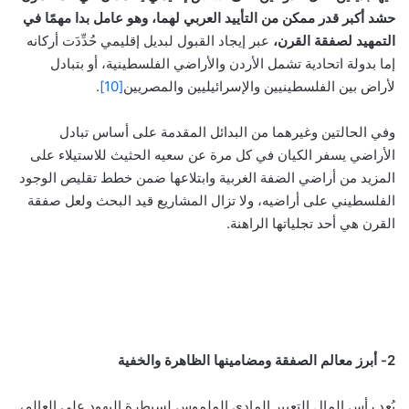
حشد أكبر قدر ممكن من التأييد العربي لهما، وهو عامل بدا مهمًا في
التمهيد لصفقة القرن،
عبر إيجاد القبول لبديل إقليمي حُدِّدَت أركانه
إما بدولة اتحادية تشمل الأردن والأراضي الفلسطينية، أو بتبادل
لأراض بين الفلسطينيين والإسرائيليين والمصريين
[10]
.
وفي الحالتين وغيرهما من البدائل المقدمة على أساس تبادل
الأراضي يسفر الكيان في كل مرة عن سعيه الحثيث للاستيلاء على
المزيد من أراضي الضفة الغربية وابتلاعها ضمن خطط تقليص الوجود
الفلسطيني على أراضيه، ولا تزال المشاريع قيد البحث ولعل صفقة
القرن هي أحد تجلياتها الراهنة.
2- أبرز معالم الصفقة ومضامينها الظاهرة والخفية
يُعد رأس المال التعبير المادي الملموس لسيطرة اليهود على العالم،