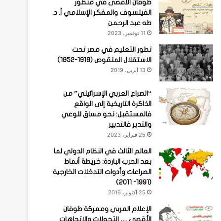
طوفان الأقصى في منظور
الفيلسوف والمفكر الإسلامي أ. د.
طه عبد الرحمن
11 نوفمبر، 2023
تطور التعليم في مصر تحت
الاستقلال المنقوص (1919-1952)
13 أبريل، 2019
“الصراع العربي الإسرائيلي” من
الذاكرة التاريخية إلى الواقع
فالمستقبل: نحو مساق للوعي
والتدبر فالتدبير
25 فبراير، 2023
العالم الثالث في النظام الدولي لما
بعد الحرب الباردة: خريطة أنماط
الصراعات وأدوات التدخلات الخارجية
(1991- 2011)
25 أكتوبر، 2016
الإعلام العربي ومعركة طوفان
الأقصى … التحولات والاتجاهات