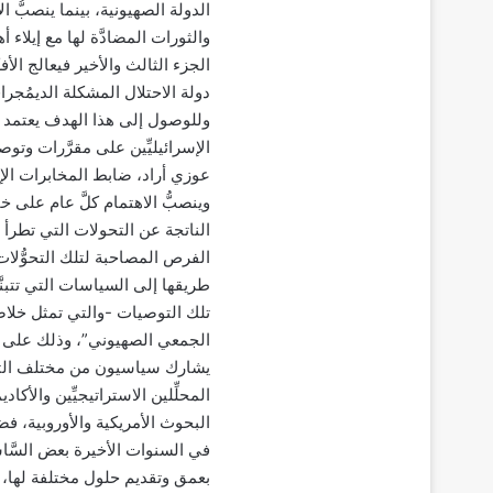
الدولة الصهيونية، بينما ينصبُّ 
والثورات المضادَّة لها مع إيلاء أ
الجزء الثالث والأخير فيعالج الأ
دولة الاحتلال المشكلة الديمُجراف
وللوصول إلى هذا الهدف يعتمد ا
الإسرائيليِّين على مقرَّرات وتو
عوزي أراد، ضابط المخابرات الإس
وينصبُّ الاهتمام كلَّ عام على 
الناتجة عن التحولات التي تطرأ 
الفرص المصاحبة لتلك التحوُّلات
طريقها إلى السياسات التي تتبنّ
تلك التوصيات -والتي تمثل خلاصة 
الجمعي الصهيوني”، وذلك على اع
يشارك سياسيون من مختلف التيار
المحلِّلين الاستراتيجيِّين والأك
البحوث الأمريكية والأوروبية، فض
في السنوات الأخيرة بعض السَّا
بعمق وتقديم حلول مختلفة لها، 