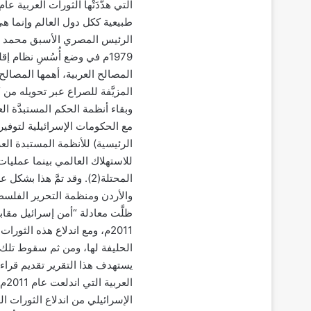
الرئيس المصري الأسبق محمد أنو
1979م في وضع أُسُسِ نظام 
المصالح العربية، أهمها المصالح 
المزيَّفة للصراع عبر تحويله م
وبقاء أنظمة الحكم المستبدَّة الع
مع الحكومات الإسرائيلية لتوفير 
الرئيسية) للأنظمة المستبدة العرب
للاستهلاك العالمي بينما عمليات 
المحتلة(2). وقد تمَّ هذ
والأردن ومنظمة التحرير الفلس
ظلَّت معادلة “أمن إسرائيل مقابل
2011م، ومع اندلاع هذه الثور
الحليفة لها، ومن ثم سقوط تلك ا
يستهدف هذا التقرير تقديم قراءة
الإسرائيلي من اندلاع الثورات ا