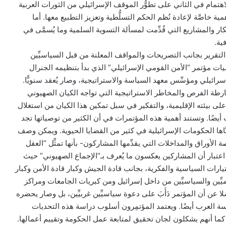
الاهتمام في الثاني على تطوُّر الموقف الإسرائيلي من الثورات العربية
همية خاصَّة لإعادة نُظم الحكم التسلُّطية وتعزيز التطبيع معها. أما
فكار والمشاريع التي قُدِّمت لمسألة التسوية السلمية وما يُسمَّى في
ية.
لتقرير بجانب التصريحات والمواقف المعلنة من قبل السياسيِّين
صيات مؤتمر “الأمن القومي الإسرائيلي” الذي بدأ بتنظيمه الجنرال
رائيلي ومؤسِّس معهد السياسة والاستراتيجية، وصار يُعقد سنويًّا.
خارطة الفرص والمخاطر الاستراتيجية التي تواجه الكيان الصهيوني
على بيئته الإقليمية، والتفكير في سبل تمكين هذا الكيان من استغلال
 أيضًا. وتستند أهمية هذه المؤتمرات في أن الكثير من توصياتها تجد
َاها الحكومات الإسرائيلية في كثير من القضايا الحيوية. ويمكن وصف
الأوراق والمداخلات التي يقدِّمها المشاركون- بأنها تمثِّل “العقل
تبار أن المشاركين يعكسون ما يُعرف بـ”الإجماع الصهيوني” حيث
ات السياسية والفكرية، بجانب قادة الجيش وكبار قادة الأمن وكبار
اديميِّين والسياسيِّين من داخل إسرائيل ومن كبريات الجامعات ومراكز
لا عن أن المؤتمر دَأَبَ على دعوة سياسيِّين غربيِّين، بل وصار يحضره
سة العرب أيضًا. ويعتمد المؤتمِرون أسلوب دراسة هذه التحديات
كما أنهم يشكلون لجان تحقيق لمتابعة عمل الحكومة وتقييم أعمالها.