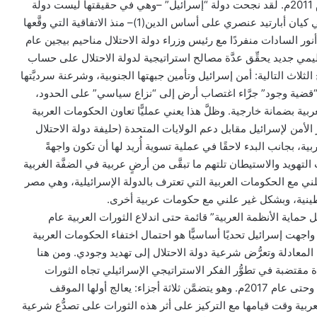
التي هدَّدَتْها الثورات العربية عام 2011م. لقد نجحت دولة “إسرائيل” –وهي في حقيقتها ليست دولة
طبيعية ككل دول العالم وإنما هي كيان أبارتيد عنصري على أساس الدين(1)– منذ الاتفاقية التي وقَّعها
ر السادات منفردًا مع رئيس وزراء دولة الاحتلال مناحيم بيجين عام
إقليمي جديد يحقِّق عدَّة مصالح استراتيجية لدولة الاحتلال على حساب
الثلاث التالية: أمن إسرائيل وتأمين جبهتها الجنوبية، وشرعنة سرديَّتها
ن “قضية وجود” جرَّاء اغتصاب أرض إلى “نزاع سياسي” على الحدود،
ربية بضمانة خارجية. وظلَّ هذا يعني عمليًّا تعاون الحكومات العربية
الأمن لإسرائيل مقابل دعم الولايات المتحدة (حليفة دولة الاحتلال
ية، بجانب البدء لاحقًا في عملية تسوية أُريد لها أن تكون واجهةً
التهويد والاستيطان تلتهم ما تبقَّى من أرضٍ عربية في الضفَّة الغربية
ا بشكل علني مع الحكومات العربية التي تعترف بالدولة الإسرائيلية، وهي مصر
طينية، وبشكل غير علني مع حكومات عربية أخرى.
 حماية الأنظمة العربية” قائمة حتى اندلاع الثورات العربية عام
ات واجهت إسرائيل تحديًا أساسيًّا هو احتمال اختفاء الحكومات العربية
لمعادلة وتعرُّض شرعية دولة الاحتلال إلى تهديد وجودي. ومن هنا
 مقتضبة في تطوُّر الفكر الاستراتيجي الإسرائيلي تجاه الثورات
العربية التي اندلعت عام 2011م وحتى عام 2017م. وهو يتضمَّن ثلاثة أجزاء: يعالج أولها الموقف
لعربية وقت قيامها مع التركيز على أثر هذه الثورات على تصدُّع شرعية