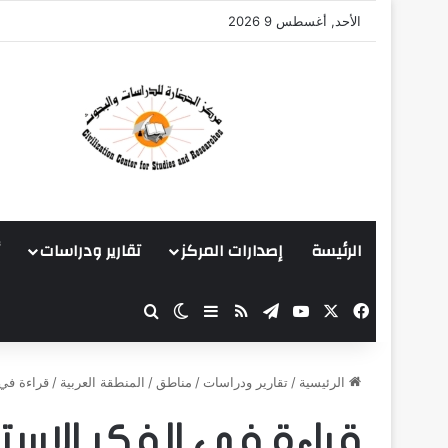
الأحد, أغسطس 9 2026
الرئيسة
إصدارات المركز
تقارير ودراسات
‫X
فيسبوك
‫YouTube
تيلقرام
ملخص الموقع RSS
بحث عن
إضافة عمود جانبي
الوضع المظلم
الرئيسية
/
تقارير ودراسات
/
مناطق
/
المنطقة العربية
/
قراءة في 
قراءة في الفكر الاس