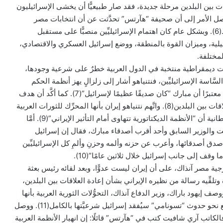
بين البلدين مرحلة جديدة، فقد صار طبيعيًّا أن يخشى الإسرائيليون
صل الأمر إلى أن صحيفة “هآرتس” تحدَّثت عن أن انتخابات مصر
ستحدِّد مستقبل الشرق الأوسط(6). وبشكل عام كان اهتمام الإسرائيليِّين منصبًّا على مستقبل
يلية، وميزان القوة بالمنطقة، ووضع إسرائيل العسكري والاقتصادي،
لمختلفة.
ت ديمقراطية منتخبة في الدول العربية خطرٌ على شرعية وجودها،
َّاسة الإسرائيليِّين، فنتنياهو أشار إلى زلزالٍ يهز أنظمة الحكم
ويهدِّد بنشوء شرق أوسط جديد، معتبرًا أن مبارك “كان صديقًا عظيمًا لإسرائيل”(7). كما أكَّد أن هدف
إسرائيل هو ضمان استمرار العلاقات بين البلدين(8). واتَّهم نتنياهو إيران بأنها المحرِّك للثورات العربية
وصرَّح لصحيفة “تليجراف” البريطانية أن “الأنظمة الديكتاتورية تتهاوى أمام التأثير الإيراني”(9). أمَّا
ست والوزير السابق وأحد أقرب أصدقاء مبارك، فقال إن إسرائيل
صدق أصدقائها، وأعرب عن حزنه وألمه وحزنِ وألمِ كل الإسرائيليِّين
وقف إلى جانب إسرائيل خلال ثلاثين عامًا”(10).
رجية مصر آنذاك، على أن إيران ليست عدوًّا، وبعد لقائه رئيس بعثة
 وتلقِّيه رسالة من نظيره الإيراني بشأن إعادة العلاقات بين البلدين،
 إيهود باراك، وزير الدفاع آنذاك، التحوُّلات الثورية العربية بأنها
“هزة أرضية تاريخية” سوف تدفع نحو حدوث “تسونامي” سيُفقد إسرائيل شرعيَّتها بالكامل(11). ووصل
الكاتب آري شافيت كتب في “هآرتس” قائلًا: إن انهيار الأنظمة العربية