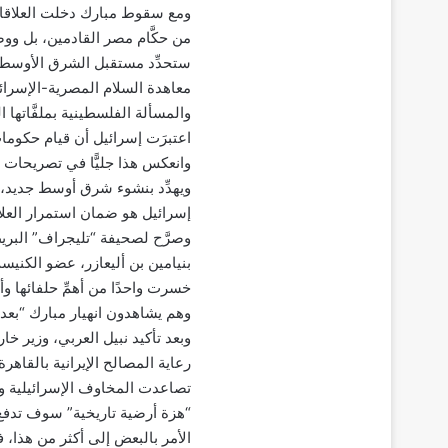
ومع سقوط مبارك دخلت العلاقات 
من حكَّام مصر القادمين، بل وو
معاهدة السلام المصرية-الإسرائ
والمسألة الفلسطينية بملفَّاتها ا
اعتبرَت إسرائيل أن قيام حكوما
وانعكس هذا جليًّا في تصريحات الس
بنيامين بن أليعازر، عضو الكني
خسرت واحدًا من أهمِّ حلفائها وأ
وهم يشاهدون انهيار مبارك “بعدما 
وبعد تأكيد نبيل العربي، وزير خا
رعاية المصالح الإيرانية بالقاهرة
تصاعدت المخاوف الإسرائيلية ووصف
الأمر بالبعض إلى أكثر من هذا، ف