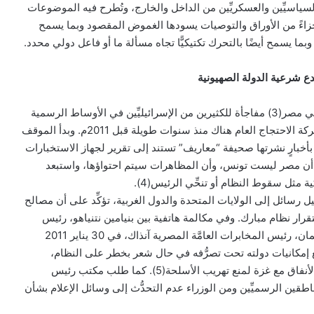
لسياسيِّين والعسكريِّين من الداخل والخارج، وتُطرح فيه الموضوعات
أجزاءً من الأوراق والتوصيات يسودها الغموض المقصود وبما يسمح
 وبما يسمح أيضًا بالتحرك تكتيكيًّا تجاه مسألة ما أو فاعل دولي محدد.
صدع شرعية الدولة الصهيونية
كان اندلاع ثورة 25 يناير 2011 في مصر(3) مفاجأة للكثيرين من الإسرائيليِّين في الأوساط الرسمية
والصحفية، وذلك برغم تصاعد حركة الاحتجاج العام هناك منذ سنوات طويلة قبل 2011م. وبدأ الموقف
أخبارٍ نشرتها صحيفة “معاريف” تستند إلى تقرير لجهاز الاستخبارات
لى أن مصر ليست تونس، وأن المظاهرات سيتم احتواؤها، واستبعد
ة مثل سقوط النظام أو تنحِّي الرئيس(4).
ل رسائل إلى الولايات المتحدة والدول الغربية، تؤكِّد على أن مصالح
ر نظام مبارك. وفي مكالمة هاتفية بين بنيامين نتنياهو، رئيس
الحكومة الإسرائيلية، وعمر سليمان، رئيس المخابرات العامَّة المصرية آنذاك، في 30 يناير 2011
مكانيات دولته تحت تصرُّفه في حال شعر بخطر على النظام،
وطالبه بضرورة السيطرة على الأنفاق مع غزة لمنع تهريب الأسلحة(5). كما طلب مكتب رئيس
لناطقين الرسميِّين ومن الوزراء عدم التحدُّث إلى وسائل الإعلام بشأن