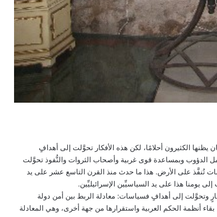
 يظنها الكثيرون أحلامًا، لكن هذه الأفكار تحوَّلت إلى أهدافٍ
ل الدؤوب وبمساعدة قوى غربية وأصحاب الثروات والنُّفوذ تحوَّلت
 تُنفَّذ على الأرض. هذا ما حدث منذ القرن التاسع عشر على يد
لى يومنا هذا على يد السياسيِّين الإسرائيليِّين.
رٍ وتحوَّلت إلى أهدافٍ فسياسات: معادلة الربط بين أمن دولة
ن بقاء أنظمة الحكم العربية واستقرارها من جهة أخرى، وهي المعادلة