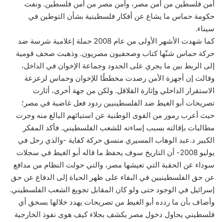
أمن فلسطين من أمن مصر، وأمن مصر من أمن فلسطين. ونفت
حكومة حماس ما يشاع عن أفكار فلسطينية بشأن التوطين في
سيناء.
كما شهدت الأشهر الأولى من عام 2008 حملة إعلامية شرسة ضد
حركة حماس شنّها كتاب وصحفيون مصريون. وذهبت صحف قومية
إلى الربط بين ما يجري على الحدود وجماعة الإخوان في الداخل،
وقالت إن أجهزة الأمن رصدت مخططًا للإخوان وحماس لزعزعة
الاستقرار الداخلي وإثارة القلاقل. ولكن من جهة أخرى، أثارت
تصريحات أبو الغيط ضد الفلسطينيين ردود فعل غاضبة في مصر؛
حيث أعرب رموز من القوى الوطنية عن استيائهم البالغ منه وجرت
مطالبات بإقالته بسبب إساءته للشعب الفلسطيني. فأكد المفكر
الكبير د.عبد الوهاب المسيري منسق حركة كفاية -والذي رحل في
يوليو 2008- أن التاريخ سوف يحفظ ما قاله أبو الغيط في سجلات
سوداء عن الحقبة التي تعيشها مصر، والتي حولت النظام من مدافع
عن حق الفلسطينيين في البقاء على ظهر الحياة إلى الدفاع عن حق
إسرائيل في الوجود حتى ولو كان المقابل تجويع الشعب الفلسطيني.
وأضاف بأن ما ردده أبو الغيط من تصريحات يهدد خلالها بسحق أي
فلسطيني يحاول دخول مصر يكشف بجلاء كيف هوى نفوذ الخارجية