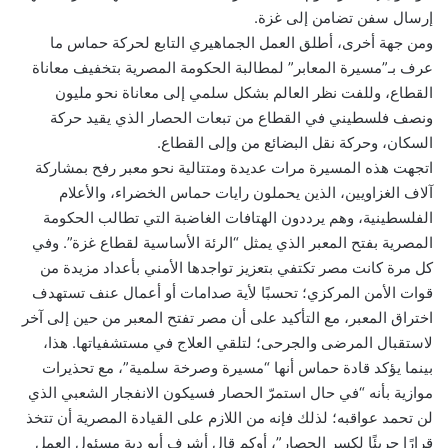
إرسال سفن تضامن إلى غزة.
ومن جهة أخرى، أطلق العمل الجماهيري التابع لحركة حماس ما
عرف بـ”مسيرة المعابر” لمطالبة الحكومة المصرية بتخفيف معاناة
القطاع، وللفت نظر العالم بشكل سلمي إلى معاناة نحو مليون
ونصف فلسطيني في القطاع من تبعات الحصار الذي يقيد حركة
السكان، وحركة نقل البضائع من وإلى القطاع.
اتجهت هذه المسيرة مرات عديدة ومتتالية نحو معبر رفح بمشاركة
آلاف الغزاويين، الذين يحملون رايات حماس الخضراء، والأعلام
الفلسطينية، وهم يرددون الهتافات الغاضبة التي تطالب الحكومة
المصرية بفتح المعبر الذي يمثل “الرئة الأساسية لقطاع غزة”. وفي
كل مرة كانت مصر تكتفي بتعزيز تواجدها الأمني بأعداد مزيدة من
قوات الأمن المركزي؛ تحسبًا لأية صدامات أو أعمال عنف تستهدف
اختراق المعبر، مع التأكيد على أن مصر تفتح المعبر من حين إلى آخر
لاستقبال المرضى والجرحى؛ لتلقي العلاج في مستشفياتها. هذا،
بينما يؤكد قادة حماس أنها “مسيرة وصرخة سلمية”، مع تحذيرات
موازية بأنه “في حال استمرّ الحصار فسيكون الانفجار الشعبي الذي
لن تحمد عواقبه؛ لذلك فإنه من اللازم على القيادة المصرية أن تتخذ
قرارًا جريئًا لكسر الحصار”، أوكم قال أشرف أبو دية مسئول العمل