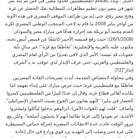
اعتبار”، وندد باقتحام الفلسطينيين لحدود مصر, في حين لم يكد يمر
شهر في مصر دون تنظيم مظاهرات للمطالبة بفك الحصار عن غزة
وفتح معبر رفح. حتى إنه من طرائف الموقف المصري في هذه الآونة
من أواخر يناير 2008 ما قام به لاعب المنتخب الوطني المصري لكرة
القدم محمد أبو تريكة بعد إحرازه هدفًا في مباراة مصر والسودان
(26/1/2008)؛ حيث رفع قميصه الأحمر كاشفًا عن قميص أبيض تحته،
مكتوب عليه بالعربية والإنجليزية: “تعاطفًا مع غزة”؛ غير مبالٍ بأية
عقوبات قد تمسه؛ الأمر الذي لاقى تقديرًا من الرأي لعام المصري
والفلسطيني والعربي، حتى عرف الإنذار لذي عوقب به بـ”أشرف
إنذار”[12].
وفي محاولة لامتصاص الصدمة، أبدت تصريحات القادة المصريين
تعاطفًا مع فلسطينيي غزة؛ حيث حرص مبارك على إبداء تفهمه لما
يكابده أهالي قطاع غزة، وقال إن عددًا كبيرًا من الفلسطينيين كسروا
الحصار في يناير؛ “لأنهم يعانون من الجوع بسبب الحصار الإسرائيلي”.
وأضاف: “قلت لهم (لقوات الأمن): اتركوهم يدخلوا ليأكلوا وليشتروا
الأغذية، ثم يعودوا (إلى غزة) طالما أنهم لا يحملون أسلحة”. ولكن مع
مرور الوقت عادت حدة الانتقادات المصرية لحركة حماس المسيطرة
على غزة حتى وصلت إلى التهديد برد قوي ورادع في حال إعادة