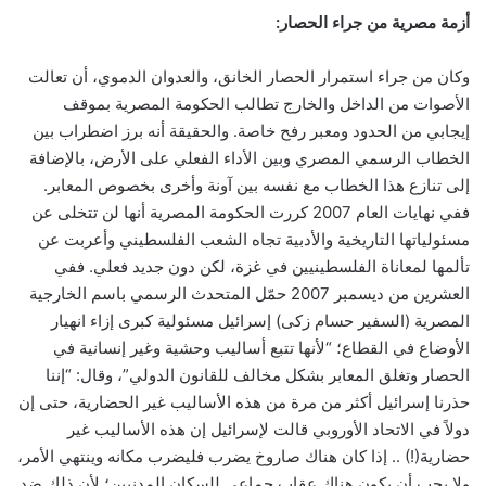
أزمة مصرية من جراء الحصار:
وكان من جراء استمرار الحصار الخانق، والعدوان الدموي، أن تعالت
الأصوات من الداخل والخارج تطالب الحكومة المصرية بموقف
إيجابي من الحدود ومعبر رفح خاصة. والحقيقة أنه برز اضطراب بين
الخطاب الرسمي المصري وبين الأداء الفعلي على الأرض، بالإضافة
إلى تنازع هذا الخطاب مع نفسه بين آونة وأخرى بخصوص المعابر.
ففي نهايات العام 2007 كررت الحكومة المصرية أنها لن تتخلى عن
مسئولياتها التاريخية والأدبية تجاه الشعب الفلسطيني وأعربت عن
تألمها لمعاناة الفلسطينيين في غزة، لكن دون جديد فعلي. ففي
العشرين من ديسمبر 2007 حمّل المتحدث الرسمي باسم الخارجية
المصرية (السفير حسام زكى) إسرائيل مسئولية كبرى إزاء انهيار
الأوضاع في القطاع؛ “لأنها تتبع أساليب وحشية وغير إنسانية في
الحصار وتغلق المعابر بشكل مخالف للقانون الدولي”، وقال: “إننا
حذرنا إسرائيل أكثر من مرة من هذه الأساليب غير الحضارية، حتى إن
دولاً في الاتحاد الأوروبي قالت لإسرائيل إن هذه الأساليب غير
حضارية(!) .. إذا كان هناك صاروخ يضرب فليضرب مكانه وينتهي الأمر،
ولا يجب أن يكون هناك عقاب جماعي للسكان المدنيين؛ لأن ذلك ضد