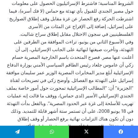
الشروط المناسبة؛ فاشترط الإسرائيليون الحصول على معلومات
حول مصير الجندي للقبول بأي تهدئة مع حماس (لا فك أسره)، فيما
اشترطت الحركة رفع الحصار عن غزة مقابل وقف إطلاق الصواريخ
على إسرائيل، إضافة إلى الإفراج عن المئات من الأسرى
الفلسطينيين في سجون الاحتلال مقابل إطلاق سراح شاليت.
وفي الأسبوع الثاني من يونيو، تراءت الموافقة من الطرفين على
التهدئة، وتأخرت صيغتها لنهائية على الجانب الإسرائيلي، إلى أن
أعلنت عنها مصر. فصرح المتحدث باسم الخارجية المصرية حسام
زكي أن عاموس جلعاد رئيس الطاقم السياسي الأمني بوزارة الدفاع
الإسرائيلية أبلغ مدير المخابرات المصرية الوزير عمر سليمان موافقة
إسرائيل على التهدئة مع الفصائل. وأوضح زكي في تصريحات لقناة
“الجزيرة” أن: “المطالب الإسرائيلية تمحورت حول أمور خاصة بملف
الجندي الإسرائيلي الأسير (لدى حماس)، ووقف ما قالت إنه عمليات
تهريب للأسلحة إلى غزة عبر الحدود المصرية”. وبالفعل بدأت التهدئة
في 18 يونيو 2008، على أن تستمر ستة أشهر قابلة للتمديد. وذلك
دون أن تكون هناك التزامات نهائية برفع الحصار أو وقف إطلاق
الصواريخ؛ الأمر الذي جعلها أقرب إلى تهدئة الخواطر لا أكثر.
وبطبيعة الحال لم تلتزم إسرائيل بوقف اعتداءاتها على القطاع، بل