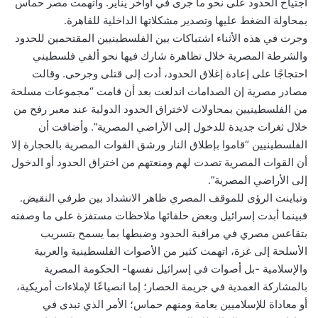
اجتياح الحدود على نحو ما جرى في أواخر يناير. واتهمت مصر حماس
بمحاولة الضغط عليها وتصدير مشكلاتها الداخلية للقاهرة.
وجرت في هذه الأثناء اشتباكات بين الفلسطينيين المقتحمين للحدود
والشرطة المصرية خلال تظاهرة شارك فيها نحو ألفي فلسطيني
احتجاجًا على إعادة إغلاق الحدود، أدت إلى قتلى وجرحى. وقالت
مصادر مصرية إن الصدامات اندلعت بعد أن قامت “مجموعات مسلحة
من الفلسطينيين بمحاولات لاختراق الحدود الدولية عند معبر رفح من
خلال ثغرات جديدة للدخول إلى الأراضي المصرية”. وأضافت أن
الفلسطينيين “قاموا بإطلاق النار ورشق القوات المصرية بالحجارة إلا
أن القوات المصرية تصدت لهم ومنعتهم من اختراق الحدود أو الدخول
إلى الأراضي المصرية”.
وتباينت الرؤى للموقف المصري ظاهر الانشداد بين طرفي النقيض.
فبينما أبدت إسرائيل وبعض حلفائها ملاحظات مستفزة على ما وصفته
بتقاعس مصري في مراقبة الحدود وضبطها بما يسمح بتسريب
الأسلحة إلى غزة، اتهمت كثير من الأصوات الفلسطينية والعربية
والإسلامية -بل أصوات في إسرائيل نفسها- الحكومة المصرية
بالمشاركة العمدية في جريمة الحصار؛ إما انصياعًا لإملاءات أمريكية،
أو معاداة للإسلاميين بعامة ومنهم حماس؛ الأمر الذي تبدى في