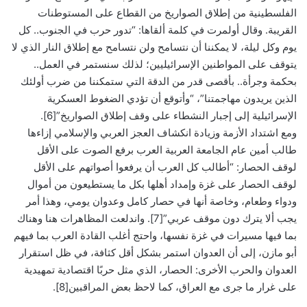
الفلسطينية من إطلاق الصواريخ من القطاع على المستوطنات
القريبة. وقال أولمرت في كلمة ألقاها: “تدور حرب في الجنوب.. كل
يوم وكل ليلة، لا يمكننا أن نتسامح ولن نتسامح مع إطلاق النار الذي لا
يتوقف على المواطنين الإسرائيليين؛ لذلك سنستمر في العمل..
بحكمة وجرأة.. بأقصى قدر من الدقة التي ستمكننا من ضرب أولئك
الذين يريدون مهاجمتنا”، “وأتوقع أن تؤدي الضغوط العسكرية
الإسرائيلية إلى إجبار النشطاء على وقف إطلاق الصواريخ”[6].
ومع اشتداد الأزمة وزيادة انكشاف العجز العربي والإسلامي إزاءها
طالب أمين عام الجامعة العربية العرب برفع الصوت على الأقل
لوقف الحصار: “أطالب كل العرب أن يرفعوا أصواتهم على الأقل
لوقف الحصار على غزة وإمداد أهلها بكل ما يستطيعون من أموال
ودواء وطعام، وخاصة أنها في حصار كامل وعدوان يومي، وهذا أمر
يجب ألا يترك دون موقف عربي”[7]. واندلعت المظاهرات هنا وهناك
بما فيها مسيرات في غزة نفسها، واحتج أغلب القادة العرب بما فيهم
أبو مازن، إلى أن العدوان استمر بشكل أقل كثافة، في ظل استقرار
العدوان والحرب الأخرى: الحصار، الذي مثل حربًا اقتصادية تمهيدية
على غرار ما جرى مع العراق، كما لاحظ بعض المراقبين[8].