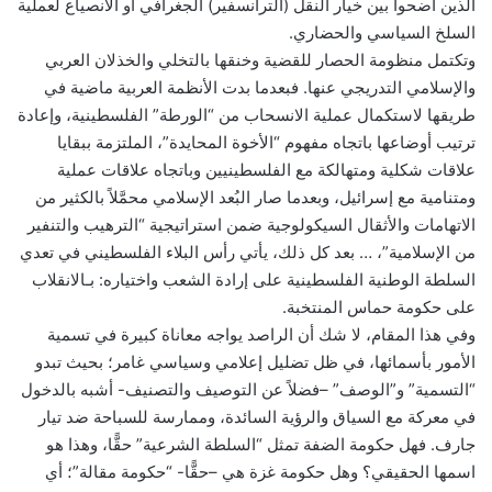
الذين أضحوا بين خيار النقل (الترانسفير) الجغرافي أو الانصياع لعملية
السلخ السياسي والحضاري.
وتكتمل منظومة الحصار للقضية وخنقها بالتخلي والخذلان العربي
والإسلامي التدريجي عنها. فبعدما بدت الأنظمة العربية ماضية في
طريقها لاستكمال عملية الانسحاب من “الورطة” الفلسطينية، وإعادة
ترتيب أوضاعها باتجاه مفهوم “الأخوة المحايدة”، الملتزمة ببقايا
علاقات شكلية ومتهالكة مع الفلسطينيين وباتجاه علاقات عملية
ومتنامية مع إسرائيل، وبعدما صار البُعد الإسلامي محمَّلاً بالكثير من
الاتهامات والأثقال السيكولوجية ضمن استراتيجية “الترهيب والتنفير
من الإسلامية”، … بعد كل ذلك، يأتي رأس البلاء الفلسطيني في تعدي
السلطة الوطنية الفلسطينية على إرادة الشعب واختياره: بـالانقلاب
على حكومة حماس المنتخبة.
وفي هذا المقام، لا شك أن الراصد يواجه معاناة كبيرة في تسمية
الأمور بأسمائها، في ظل تضليل إعلامي وسياسي غامر؛ بحيث تبدو
“التسمية” و”الوصف” –فضلاً عن التوصيف والتصنيف- أشبه بالدخول
في معركة مع السياق والرؤية السائدة، وممارسة للسباحة ضد تيار
جارف. فهل حكومة الضفة تمثل “السلطة الشرعية” حقًّا، وهذا هو
اسمها الحقيقي؟ وهل حكومة غزة هي –حقًّا- “حكومة مقالة”؛ أي