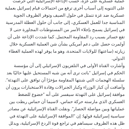
عملية عسكرية على غزة، حسب الإذاعة الإسرائيلية التي حرصت
على التنويه إلى أسباب أخرى ترفع من احتمالات قيام إسرائيل بعملية
عسكرية ضد غزة تتمثل في حلول الصيف وتوفر الظروف الجوية
المناسبة جدا للعمل العسكري، إلى جانب أن حلول العطلة المدرسية
في إسرائيل يسمح بإجلاء الأسر من المستوطنات المجاورة حتى لا
تقع خسائر بسبب رد المقاومة المحتمل. كما شددت الإذاعة على أن
أولمرت حصل على دعم أمريكي بشأن شن العملية العسكرية خلال
زيارته (ساعتها) للولايات المتحدة، وهو ما يوفر لهذه العملية الغطاء
الدولي.
وأشارت القناة الأولى في التلفزيون الإسرائيلي إلى أن مؤسسة
الحكم في إسرائيل “باتت ترى أنه من شبه المستحيل عليها حاليًا بعد
سلسلة الهجمات التي شنتها المقاومة مؤخرًا أن توافق على التهدئة”.
وأضافت أن كبار الوزراء وكبار الجنرالات وقادة الاستخبارات يرون أن
موافقة إسرائيل على التهدئة سيفسر على أنه “خضوع للضغط
العسكري الذي مارسته حركة حماس، لاسيما أن حماس ربطت بين
عملياتها وبين مواصلة الحصار”. ونقلت القناة الإسرائيلية عن مصادر
سياسية إسرائيلية قولها: إن “الموافقة الإسرائيلية على التهدئة في
ظل هذه الظروف سيساهم في تراجع قوة الردع الإسرائيلية، ويدلل