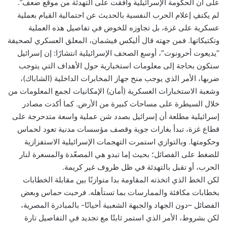
على أن الحكومة الإسرائيلية وافقت على التهدئة من موقع ضعف”.
لم يكتفِ إعلام الحرب النفسية بالحديث عن احتمالية القيام بعملية
عسكرية على غزة، بل تجاوزه للخوض في تفاصيل هذه العملية
وتكتيكاتها. فمن جهته قال أليكس فيشمان، المعلق العسكري لصحيفة
“يديعوت أحرونوت”، أوسع الصحف الإسرائيلية انتشارًا: إن إسرائيل
ستكون بحاجة إلى معلومات استخبارية حول الأهداف التي يتوجب
ضربها، الأمر الذي يوجب منح جهاز المخابرات الداخلية (الشاباك)،
وشعبة الاستخبارات العسكرية (أمان) الإمكانيات لجمع المعلومات من
خلال السيطرة على مساحات كبيرة من الأرض. كما أكدت مصادر
إسرائيلية مطلعة أن إسرائيل بصدد شن عملية واسعة متدحرجة على
قطاع غزة، تبدأ بغارات جوية وقصف مؤسسات مدنية تعود لحماس
وحكومتها. وبالتوازي استمرت التهجمات الإسرائيلية الاستفزازية
للضغط على الفصائل؛ بحيث إما تبدو هي المصعّدة والمسعرة لنار
الحرب، أو تقبل بالتهدئة في ظل ظروف غير كريمة.
لكن الخط الذي اتخذته المقاومة بدا متوازنًا بين مقابلة الخطابات
بخطابات مكافئة والممارسات بما تستأهله. فرحبت حماس وبعض
الفصائل –دون الجهاد والجبهة الشعبية أحيانًا- بالمبادرة المصرية،
لكن بشروط، الأمر الذي استمر ثابتًا مع تجديد في التفاصيل تارة