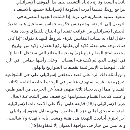
باتجاه السعة وتارة باتجاه التشدد، بينما بدا الموقف الإسرائيلي
يتراجع رويدًا. فبينما أمرت الحكومة الإسرائيلية جيشها بالاستعداد
لتنفيذ عملية عسكرية في غزة، إذا فشلت الجهود المصرية في
التوصل إلى التهدئة، وجه رئيس حكومة حماس إسماعيل هنية تحذيرًا
الجيش الإسرائيلي من عواقب تنفيذ أي اجتياح للقطاع. وحدد هنية
-خلال لقاء له بمئات النقابيين بغزة- شروطًا للتهدئة بقوله: “إذا كان
هناك توجه نحو تهدئة فلابد أن يقابلها رفع الحصار، ولابد من تواريخ
محددة لفتح المعابر (مع غزة) ونوعية البضائع التي ستدخل للقطاع”.
في الوقت الذي لم تكف فيه الفصائل -وعلى رأسها حماس- في الرد
على التهجمات الإسرائيلية بقصفات الصواريخ والهاون.
ومن أمثلة ذلك الرد على قصف مدفعي إسرائيلي على حي الشجاعية
شرق مدينة غزة، استهدف عناصر في الوحدة الخاصة التابعة لكتائب
القسام؛ مما أودى بحياة ثلاثة منهم، فضلاً عن الجرحى من المواطنين،
وأعلنت كتائب القسام مسئوليتها عن قصف معبر الشجاعية (نحال
عزو) الإسرائيلي بـ(18) قذيفة هاون؛ ردًّا على الاعتداءات الإسرائيلية
المتواصلة بحق أهالي غزة المحاصرة. وفي مقابل هجوم إسرائيلي
آخر اخترق أحاديث التهدئة هدد هنية ومشعل بأنه لا تهدئة ولا شاليت،
وأنه ليس من خيار في مواجهة العدوان إلا لمقاومة[19].