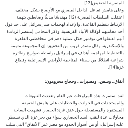
المصرية للحضيض[13].
وعلى هامش تفاعل الداخل المصري مع الأوضاع بشكل مختلف،
اعتقلت السلطات المصرية (12) مهندسًا مدنيًّا وضابطين بتهمة
الارتباط بتنظيم القاعدة، والإعداد لهجمات ضد إسرائيل على حد قول
أحد محاميهم لوكالة الأنباء الفرنسية. وذكر المحامي (منتصر الزيات)
أنهم اعتقلوا في نوفمبر خلال عملية دهم في محافظتي القاهرة
والإسكندرية. وقال مصدر قريب من التحقيق: إن المجموعة متهمة
بالتخطيط لمهاجمة أهداف في إسرائيل بواسطة صواريخ وطائرة
شراعية انطلاقًا من سيناء المتاخمة للأراضي الإسرائيلية وقطاع
غزة[14].
أنفاق.. وسفن.. ومسيرات.. وحجاج محرومون:
لقد استمرت هذه المراوحات عبر العام وتعددت التنويعات
والمستجدات في الحوادث والخطابات على هامش الحقيقة
المستقرة والمستفحلة حول عنق غزة: الحصار. فشهدت الساحة
محاولات عدة لنقب السد الحصاري سواء من بحر غزة الذي تسيطر
عليه إسرائيل، أو من أسوار الحدود مع مصر عبر “الأنفاق” التي مثلت