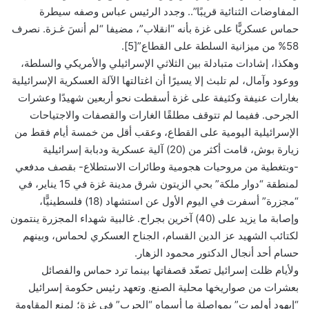
المفاوضات الثنائية قريبًا”.. وجدد الرئيس عباس وصفه سيطرة
حماس عسكريًّا على غزة بأنه “انقلاب”، مضيفا “لم أنسَ غـزة. نصرف
58% من ميزانية السلطة على القطاع”[5].
وهكذا، إشادات متبادلة بين الثلاثي الإسرائيلي والأمريكي والسلطة،
ووعود وآمال، لم تلبث إلا يسيرًا أن اغتالتها الآلة العسكرية الإسرائيلية
بغارات عنيفة وكثيفة على غزة أسقطت نحو أربعين شهيدًا وعشرات
الجرحى. ففيما لم تتوقف مطلقًا الغارات والقصفات والاجتياحات
الإسرائيلية اليومية على القطاع، وعقب أقل من خمسة أيام فقط من
زيارة بوش، قامت أكثر من (20) آلية عسكرية ودبابة إسرائيلية
-وبتغطية من مروحيات هجومية وطائرات الاستطلاع- بقصف مدفعي
لمنطقة “دوار ملكة” بحي الزيتون شرق مدينة غزة في 15 يناير، في
“مجزرة” أسفرت في اليوم الأول عن استشهاد (18) فلسطينيًّا،
وإصابة ما يزيد على (40) آخرين بجراح. غالبية شهداء المجزرة ينتمون
لكتائب الشهيد عز الدين القسام، الجناح العسكري لحماس، وبينهم
حسام أحد أنجال الدكتور محمود الزهار.
ولأيام ظلت إسرائيل تصعّد قصفاتها بينما ترد حماس والفصائل
بعشرات من صواريخها محلية الصنع. وتعهد رئيس حكومة إسرائيل
“إيهود أولمرت” بمواصلة ما أسماه “الحرب” في غزة؛ لمنع المقاومة