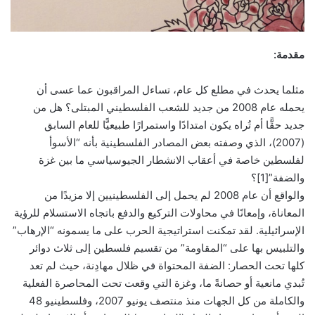
مقدمة:
مثلما يحدث في مطلع كل عام، تساءل المراقبون عما عسى أن
يحمله عام 2008 من جديد للشعب الفلسطيني المبتلى؟ هل من
جديد حقًّا أم تُراه يكون امتدادًا واستمرارًا طبيعيًّا للعام السابق
(2007)، الذي وصفته بعض المصادر الفلسطينية بأنه “الأسوأ
لفلسطين خاصة في أعقاب الانشطار الجيوسياسي ما بين غزة
والضفة”[1]؟
والواقع أن عام 2008 لم يحمل إلى الفلسطينيين إلا مزيدًا من
المعاناة، وإمعانًا في محاولات التركيع والدفع باتجاه الاستسلام للرؤية
الإسرائيلية. لقد تمكنت استراتيجية الحرب على ما يسمونه “الإرهاب”
والتلبيس بها على “المقاومة” من تقسيم فلسطين إلى ثلاث دوائر
كلها تحت الحصار: الضفة المحتواة في ظلال مهادِنة، حيث لم تعد
تُبدي مانعية أو حصانةً ما، وغزة التي وقعت تحت المحاصرة الفعلية
والكاملة من كل الجهات منذ منتصف يونيو 2007، وفلسطينيو 48