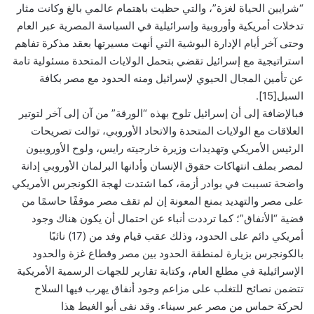
“شرايين الحياة لغزة”، والتي حظيت باهتمام عالمي بالغ وكانت مثار
تدخلات أمريكية وأوروبية وإسرائيلية في السياسة المصرية عبر العام
وحتى آخر أيام الإدارة البوشية التي أنهت مسيرتها بعقد مذكرة تفاهم
استراتيجية مع إسرائيل تقضي بتحمل الولايات المتحدة مسئولية تامة
عن تأمين المجال الحيوي لإسرائيل ومنه الحدود مع مصر بكافة
السبل[15].
فبالإضافة إلى أن إسرائيل تلوح بهذه “الورقة” من آن إلى آخر لتوتير
العلاقات مع الولايات المتحدة والاتحاد الأوروبي، توالت تصريحات
الرئيس الأمريكي وتهديدات وزيرة خارجيته رايس، ولوح الأوروبيون
لمصر بملف انتهاكات حقوق الإنسان وأدانها البرلمان الأوروبي إدانة
واضحة تسببت في بوادر أزمة، كما اشتدت لهجة الكونجرس الأمريكي
على مصر والتهديد بمنع المعونة إن لم تقف مصر موقفًا حاسمًا من
قضية “الأنفاق”؛ كما ترددت أنباء عن احتمال أن يكون هناك وجود
أمريكي دائم على الحدود، وذلك عقب قيام وفد من (17) نائبًا
بالكونجرس بزيارة لمنطقة الحدود بين مصر وقطاع غزة والحدود
الإسرائيلية في مطلع العام، وكتابة تقارير للجهات الرسمية الأمريكية
تتضمن نصائح للتغلب على مزاعم وجود أنفاق يهرب فيها السلاح
لحركة حماس من مصر عبر سيناء. وقد نفى أبو الغيط هذا