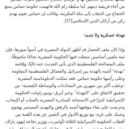
من أجاء فريضة دينهم. أما سلطة رام الله فاتهمت حكومة حماس بمنع
الحجاج من الذهاب إلى مكة المكرمة، وقالت إن حماس تقوم بهدم
ركن من أركان الدين الإسلامي[17].
تهدئة عسكرية ولا جديد:
وإذا كان ملف الحصار قد أظهر الدولة المصرية في أسوأ صورها، فإن
ثمة ملفين أساسين سجلت فيها الحكومة المصرية نجاحًا ملحوظًا:
ملف المصالحة الفلسطينية الذي يأتي الحديث عنه تاليًا، وإقامة
“تهدئة” أشبه بالهدنة بين إسرائيل والفصائل الفلسطينية المقاوِمة
وعلى رأسها حكومة حماس. فقد تمكنت الدبلوماسية المصرية
-وعقب أكثر من شهرين من المحادثات والوساطة المُضنية- من
تحقيق الاتفاق على “التهدئة”. وعبر أبريل-يونيو راوغت الحكومة
الإسرائيلية كثيرًا في الاستجابة للمبادرة المصرية بالسلب أو الإيجاب،
وحرصت على بقاء موقفها أشبه بالرفض والتهديد المستمر بهجوم
وشيك على غزة، مع توزيع الأدوار في التعبير عن هذه اللعبة بين
أقطاب الحكومة الإسرائيلية الثلاثة (أولمرت، ووزير دفاعه إيهود باراك،
ووزيرة الخارجية تسيبي ليفني)؛ في محاولة واضحة لاستنزاف رؤية