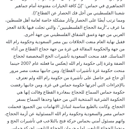
الجماهيري في حماس: “إنّ كافة الخيارات مفتوحة أمام جماهير
شعبنا الفلسطيني من أجل فك الحصار عن القطاع”().
ومما ترتب أيضًا على الحصار وأثار مشكلة خاصة لعامة أهل فلسطين،
ما عرف بـ”أزمة الحجاج الفلسطينيين”، والتي تجلت فيها بلاغة العجز
العربي من جهة وعمق الشقاق الفلسطيني من جهة أخرى.
فقبل نهاية العام منعت الخلافات بين مصر السعودية وحكومة رام الله
من جهة والحكومة المقالة في غزة من جهة حجاج القطاع من أداء
المناسك. فقد منحت السعودية تأشيرات الحج المخصصة لحجاج
الضفة وغزة إلى حكومة رام الله (بعكس ما فعلته عام 2007 حينما
منحت حكومة غزة تأشيرات القطاع). ومن جانبها منعت مصر مرور
أي حاج غير حاصل على تأشيرة من حكومة رام الله ولم تعترف
بالإجراءات التي أجرتها حكومة حماس في غزة. ومن جانبها رفضت
حكومة حماس السماح للحجاج بمغادرة القطاع وقالت إنها هي
الحكومة الشرعية المنتخبة التي من حقها وحدها السماح بسفر
الحجاج. وكانت بالطبع مناسبة لتبادل الاتهامات بين الجميع: فحملت
حماس مصر والسعودية وحكومة رام الله المسئولية عن أزمة الحجاج،
واتهم مسئول أمني بحماس حركة فتح بالتلاعب في تأشيرات الحج و
منحها للحجاج التابعين لها و حرمان الحجاج التابعين لحركة حماس