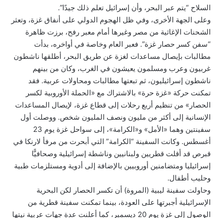
السلاح “يتم عبر البحر، وأن إسرائيل تعلم ذلك جيدًا”.
وعلى الجهة الأخرى، وفي ظل الهجوم الدولي على أنفاق غزة، وتعثر
الشحنات الإغاثية من مصر وغيرها أمام معبر رفح، برزت ظاهرة
“سفن كسر حصار غزة”. فعبر العام وخاصة في أواخره، بدأت
مطالبات بإيصال مساعدات لغزة عن طريق البحر، أطلقها ناشطون
غربيون وعرب ومسلمون يعيشون في الغرب، وكان من بينهم
ناشطون إسرائيليون، ثم تبعتها مطالبات ومحاولات عربية. فقد
تمكنت حركة «غزة حرة» بالاشتراك مع «الحملة الأوروبية لكسر
الحصار» من تنظيم أربع رحلات إلى قطاع غزة، لإيصال المساعدات
الإنسانية إلى أكثر من مليون ونصف المليون شخص. ووصلت أول
سفينتين وهما «الأمل» و«الكرامة»، إلى سواحل غزة يوم 23
أغسطس. وكانت السفينة “الكرامة” التي أبحرت من مرفأ لارنكا في
قبرص قد أقلت قطريين ولبنانيين وناشطة إسرائيلية وصحافيًّا
إسرائيليا ومتضامنين أوروبيين بالإضافة إلى أدوية ومستلزمات طبية
وحليب أطفال.
وحاولت سفينة ليبية (المروة) أن تكسر الحصار لكن البحرية
الإسرائيلية أجبرتها على العودة، بينما تمكنت سفينة قطرية من
الوصول إلى غزة يوم 20 ديسمبر، كما أعلنت عدة جهات عربية نيتها