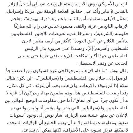
الرئيس الأمريكي بوش الابن بين متفائل ومتشائم، إلى أن حلّ الزائر
بالقدس 9 يناير وأكد على حقائق العلاقة الوثيقة بين أمريكا وإسرائيل،
وتحمُّل الأولى مسئولية أمن الثانية باعتبارها “دولة يهودية”، وهاجم
الإرهاب النابع من غزة، والتقى محمود عباس في رام الله مباركًا
حكومته (الشرعية)، ومقترحًا تقديم تعويضات للاجئين الفلسطينيين
بدلاً من الكلام عن “حق العودة” (لأكثر من أربعة ملايين لاجئ
فلسطيني وأسرهم)[3]، ومشددًا على ضرورة بذل الرئيس
الفلسطيني جهدًا أكبر لمكافحة الإرهاب (في غزة) حتى يتسنى
الحديث عن وقف الاستيطان.
وقال بوش: “ما دام الإرهاب موجودًا في غزة فسيكون من الصعب جدًّا
الوصول إلى سلام بين الفلسطينيين والإسرائيليين”… “لن يكون هناك
سلام إذا لم يتوقف الإرهاب، والإرهاب يجب أن يتوقف في كل مكان،
وقد أوضحت للفلسطينيين هذا، وهم يعلمون بهذا، ويدركون أن غزة لا
بد أن تكون جزءًا من أي اتفاق”. أما حول مفاوضات الوضع النهائي بين
الفلسطينيين والإسرائيليين التي بشر بها مؤتمر أنابوليس والتي تم
الإعلان عن بدئها عشية هذه الزيارة، أشار بوش إلى وجود “تسويات
صعبة، ومفاوضات شاقة، ولا بد أن يفهم الجميع أن الولايات المتحدة
لا يمكنها فرض تسوية على الأطراف، لكنها يمكن أن تساعد،