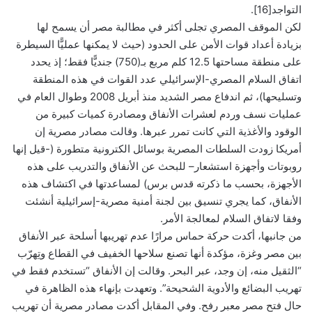
التواجد[16].
لكن الموقف المصري تجلى أكثر في مطالبة مصر أن يسمح لها
بزيادة أعداد قوات الأمن على الحدود (حيث لا يمكنها عمليًّا السيطرة
على منطقة مساحتها 12.5 كلم مربع بـ(750) جنديًّا فقط؛ إذ يحدد
اتفاق السلام المصري-الإسرائيلي عدد القوات في هذه المنطقة
وتسليحها)، ثم اندفاع مصر الشديد منذ أبريل 2008 وطوال العام في
عمليات نسف وردم لعشرات الأنفاق ومصادرة كميات كبيرة من
الوقود والأغذية التي كانت تمرر عبرها. وقالت مصادر مصرية إن
أمريكا زودت السلطات المصرية بوسائل الكترونية متطورة (-قيل إنها
روبوتات وأجهزة استشعار– للبحث عن الأنفاق والتدريب على هذه
الأجهزة، بحسب ما ذكرته قدس برس) لمساعدتها في اكتشاف هذه
الأنفاق، كما يجري تنسيق بين لجنة أمنية مصرية-إسرائيلية أنشئت
وفقا لاتفاق السلام لمعالجة الأمر.
من جانبها، أكدت حركة حماس مرارًا عدم تهريبها أسلحة عبر الأنفاق
بين مصر وغزة، مؤكدة أنها تصنع سلاحها الخفيف في القطاع وتِهرّب
“الثقيل منه، إن وجد، عبر البحر. وقالت إن الأنفاق “تستخدم فقط في
تهريب البضائع والأدوية الشحيحة”. وتعهدت بإنهاء هذه الظاهرة في
حال فتح مصر معبر رفح. وفي المقابل أكدت مصادر مصرية أن تهريب