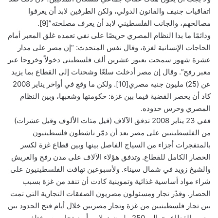
اتفاقيات جنيف والقانون الدولي، ولكن الطرفين لابد أن يعرفوا
مصالحهم، والجانب الفلسطيني لابد أن يعرف مصلحته”[9].
ودائمًا ما بدا النظام المصري حريصًا على نفي تعمده غلق المعبر أمام
الحاجات الإنسانية لغزة، وقال نفس المتحدث: “إن مصر على مدار
عشرة شهور سمحت بعبور عشرين ألف فلسطيني دخولاً وخروجا عبر
معبر رفح”. وقال إن مصر أدخلت سلعًا وشحنات إلى القطاع بما يزيد
عن (25) مليون جنيه مصري[10]. ولكن ما وقع في أواخر يناير 2008
كاد أن يحصر القضية فيما بين غزة: حكومتها وشعبها، وبين النظام
المصري وحرس حدوده.
ففي 23 يناير 2008 تدفق الآلاف (قيل مئات الألوف وقيل عشرات)
من الفلسطينيين على مصر بعد أن دمّر ناشطون فلسطينيون
بالمتفجرات أجزاء من السياج الفاصل بينها وبين قطاع غزة لكسر
الحصار الكامل للقطاع. وتدفق هؤلاء الآلاف على مدن رفح والعريش
والشيخ زويد في شمال سيناء. ولأسبوعين تهافت الفلسطينيون على
شراء مواد أساسية غذائية وتموينية كادت أن تنفد من غزة بسبب
الحصار. وقدّر تجار ومسئولون مصريون الصفقات التجارية التي تمت
بين تجار فلسطينيين من غزة وتجار مصريين خلال أيام فتح الحدود بين
مصر والقطاع بحوالي 250 مليون دولار. وأبرم تجار من مختلف