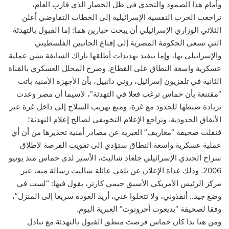
وأمام هذا الصمود والتحدي في ظل الحصار الذي قارب العام،
تراجعت الحرب النفسية الإسرائيلية إلى الخطاب التفاوضي أعلن
الثلاثي الوزاري الإسرائيلي أن يبحث خيارين هما: إما القبول بالتهدئة
التي تسعى الحكومة المصرية إلى إقناع الجانبين الفلسطيني
والإسرائيلي بها، وإما تنفيذ تهديدات أطلقها باراك السابقة بشن عملية
عسكرية واسعة النطاق على القطاع. وصرح المحلل العسكري بالقناة
الثانية في تلفزيون إسرائيل، روني دانييل، بأن الأجهزة الأمنية باتت
“مقتنعة بأن حماس ترغب فعلا في التهدئة”، لاسيما أن مصر وعدت
بزيادة ضبطها للحدود مع غزة، ومنع تهريب السلاح إلى داخل غزة عبر
الأنفاق الحدودية. وتراجع الإعلام التخويفي لصالح إعلام التهدئة؛
فنقلت صحيفة “معاريف” العبرية عن مصادر أمنية تحذيرها من أن أي
عملية عسكرية واسعة النطاق ستؤدي إلى تفويت الفرصة لإطلاق
سراح الجندي الإسرائيلي جلعاد شاليت، الأسير لدى حماس منذ يونيو
2006. وذلك غداة الإعلان عن تلقي عائلة شاليت رسالة منه، عبر
مركز الرئيس الأمريكي الأسبق جيمي كارتر، يقول فيها: “لست في
وضع جيد.. أنقذوني، ولا تتخلوا عني، أريد العودة سريعا إلى المنزل”،
وفقا لصحيفة “يديعوت أحرونوت” العبرية اليوم.
ومن هنا بدا كأن حماس فرضت منطق القبول بالتهدئة مع تبادل