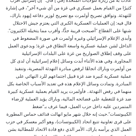
عادت به من زيارة للولايات المتحدة [في ] قال: “إن إسرائيل أقرب
كثيرًا من القيام بعمل عسكري في غزة من أي شيء آخر”، في إشارة
للتهدئة. وتوافق تصريح أولمرت مع تصريح لوزير دفاعه إيهود باراك،
قال فيه: إن العمليات العسكرية الكبرى التي يعتزم جيش الاحتلال
شنها على القطاع “أصبحت قريبة جدًّا، وأقرب مما يتخيله الكثيرون”.
وأبدى الإعلام الإسرائيلي وغيره أولمرت في صورة المضغوط في
الداخل لشن عملية عسكرية واسعة النطاق في غزة؛ وبدعوى العمل
على وقف إطلاق الصواريخ من غزة على البلدات الإسرائيلية
المجاورة. وفي هذه الأثناء أبدت وسائل إعلام إسرائيلية أن لدى كل
من أولمرت وباراك اتجاهًا لرفض مبادرة التهدئة المصرية، وتنفيذ
عملية عسكرية كبيرة ضد غزة قبيل اجتماعهم للرد النهائي على
المبادرة. وتمادت وسائل الإعلام هذه في تعديد الأسباب الخاصة بكل
منهما في رفض التهدئة.. فأولمرت يريد القيام بعملية عسكرية كبيرة
ضد غزة للتغطية على فضائحه المالية، وباراك يؤيد العملية لإرضاء
المتمردين عليه داخل حزب العمل، فيما عرف بـ”ضغط
الكيبوتسات”.حيث إنه خلال شهر مايو انهالت قذائف حماس المطورة
على قرى تعاونية تتبع اتحاد (الكيبوتسات)، وهو أكبر معسكر في حزب
العمل الذي يرأسه باراك، الأمر الذي دفع قادة الاتحاد للمطالبة بشن