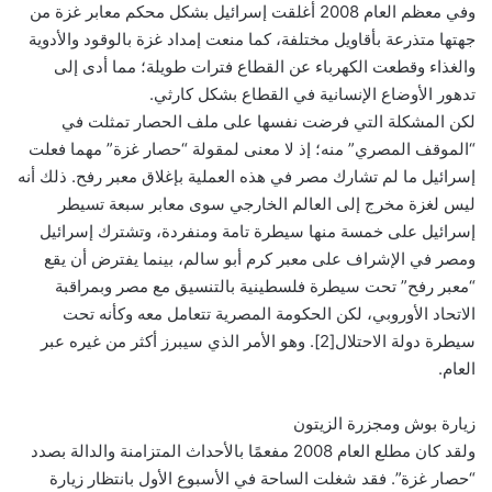
وفي معظم العام 2008 أغلقت إسرائيل بشكل محكم معابر غزة من
جهتها متذرعة بأقاويل مختلفة، كما منعت إمداد غزة بالوقود والأدوية
والغذاء وقطعت الكهرباء عن القطاع فترات طويلة؛ مما أدى إلى
تدهور الأوضاع الإنسانية في القطاع بشكل كارثي.
لكن المشكلة التي فرضت نفسها على ملف الحصار تمثلت في
“الموقف المصري” منه؛ إذ لا معنى لمقولة “حصار غزة” مهما فعلت
إسرائيل ما لم تشارك مصر في هذه العملية بإغلاق معبر رفح. ذلك أنه
ليس لغزة مخرج إلى العالم الخارجي سوى معابر سبعة تسيطر
إسرائيل على خمسة منها سيطرة تامة ومنفردة، وتشترك إسرائيل
ومصر في الإشراف على معبر كرم أبو سالم، بينما يفترض أن يقع
“معبر رفح” تحت سيطرة فلسطينية بالتنسيق مع مصر وبمراقبة
الاتحاد الأوروبي، لكن الحكومة المصرية تتعامل معه وكأنه تحت
سيطرة دولة الاحتلال[2]. وهو الأمر الذي سيبرز أكثر من غيره عبر
العام.
زيارة بوش ومجزرة الزيتون
ولقد كان مطلع العام 2008 مفعمًا بالأحداث المتزامنة والدالة بصدد
“حصار غزة”. فقد شغلت الساحة في الأسبوع الأول بانتظار زيارة