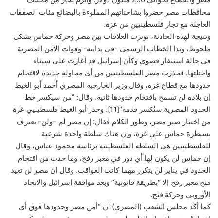
محافظات مصر حضروا بشاحناتهم المملوءة بالبضائع مئات الصفقات
العاجلة مع تجار فلسطينيين من غزة.
ونتيجة لهذه الحادثة، توترت العلاقات بين مصر وحركة حماس بشكل
ملحوظ، وبدا الخطاب الرسمي -في بدايته- وقوات الأمن المصرية
في حالة استنفار قصوى وكأن إسرائيل قد أغارت على سيناء
واحتلتها. فحذرت مصر الفلسطينيين من أي محاولة جديدة لاقتحام
حدودها مع قطاع غزة، وقال وزير الخارجية المصري أحمد أبو الغيط
إن بلاده لن تسمح باقتحام حدودها ثانية. وقال: “من سيكسر خط
الحدود المصرية ستُكسر قدمه”[11]. وحذر أبو الغيط فلسطينيي غزة
من اختبار صبر مصر، وطور الكلام فقال: إن مصر لم –ولن- تعترف
بسيطرة حماس على غزة، وإن هناك سلطة واحدة شرعية
للفلسطينيين هي السلطة الفلسطينية برئاسة محمود عباس، وقال
إن حماس لن يكون لها أي دور في معبر رفح، وما حدث من اقتحام
الحدود في يناير لن يتكرر مهما كانت العواقب. وقال إن مصر لن تعيد
فتح معبر رفح إلا “بطريقة قانونية” وبعد موافقة إسرائيل والاتحاد
الأوروبي وحركة فتح.
كما أكد مجلس الشعب (المصري) أن “أمن مصر وحدودها فوق أي