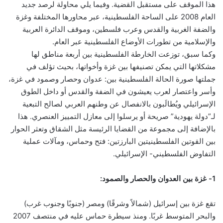
هذا الموقف على مستقبل القضية. وفيما يلي محاولة لرصد جديد
العام 2008 على الساحة الفلسطينية، عبر محاورها المختلفة وغزة
والضفة الغربية والقدس وعرب فلسطين، وموقف الدائرة العربية
والإسلامية من تطورات الأوضاع الفلسطينية عبر العام.
وكما سبق، توزعت الخارطة الفلسطينية بين أربعة مناطق لها
مشكلاتها التي يمكن تصنيفها بين غزة وأخواتها، بحيث تؤلف في
جملتها صورة الحالة الفلسطينية بين: عدوان وحصار وصمود في غزة،
وأسر واعتصار لعرب يعيشون في الضفة والقدس أو داخل الطوق
الإسرائيلي ويُطالَبون بالانفصال عن وطنهم العربي لصالح التبعية
لـ”دولة يهودية” صريحة أو يرسلوا إلى معازل التمييز العنصري. هذا
بالإضافة إلى مجموعة من القضايا الرئيسة مثل الشقاق وتعثر الحوار
بين القوتين الفلسطينيتين البارزتين: فتح وحماس، ومآلات عملية
التفاوض الفلسطيني- الإسرائيلي.
1- غزة بين العدوان والحصار والصمود:
تقع غزة بين إسرائيل (شمالاً وشرقًا) ومصر (جنوبًا وجنوب غرب)
والبحر المتوسط غربًا. ومنذ سيطرة حماس عليه في منتصف 2007