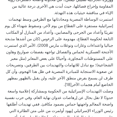
المقاومة وإحراج فصائلها، حيث أبدت هي الأخرى درجة عالية من
الإباء في مناقشة حيثيات هذه التهدئة.
استمرت الوساطة المصرية ومحادثاتها مع الطرفين وسط تهجمات
إسرائيلية مستفزة على القطاع من يوم لآخر، وسقوط شهداء كل يوم
تقريبًا وأعداد من الجرحى والمصابين، وأعداد من المنازل أو المكاتب
التابعة لحكومة القطاع، مهدومة على الرءوس (كان من أشدها مذبحة
جباليا واعتداءات وغارات وتوغلات مارس 2008). الأمر الذي استمرت
الأجنحة العسكرية لحماس والفصائل تواجهه بقصفات صواريخ وهاون
على المستوطنات المجاورة، وأحيانًا على بعض المعابر (مثل معبر
الشجاعية)؛ مع تبادل للاتهامات والتهديدات بين الطرفين، وتصريحات
عن صعوبة الاستجابة للمبادرة المصرية في ظل هذا الهجوم، وأن كل
طرف لن يسمح بفرض منطق الآخر عليه، ولن يقبل بالظهور بمظهر
الخاضع أمام هجمات الآخر[18].
وصلت التهديدات الإسرائيلية من الحكومة وبمشاركة إعلامية واسعة
حدودًا لا تقل بحال عن إرهاصات عدوان نهاية العام، وفي حرب نفسية
واضحة المعالم واجهتها حماس بصمود مكافئ. ففي تهديدات أطلقها
رئيس الوزراء الإسرائيلي إيهود أولمرت من على متن الطائرة التي