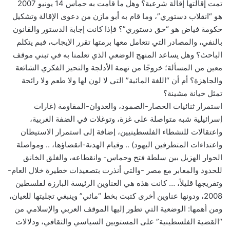
تمت إقالتها إقالة شرعية؟ وهل ما قامت به حماس 14 يونيو 2007
هو “انقلاب دستوري”، وما قام به أبو مازن من دعوى الإقالة وتشكيل
حكومة فياض هو “حق دستوري”؟ فإذا كانت إجابة الدستور والقانون
بالنفي، والمصادر التي نتعامل معها برمتها تقرر الإيجاب، فبم يتكلم
الباحث؟ وهل يساعد المنهج الوضعي الذي تعلمنا به في تبني موقف
معين من المسألة؛ خروجًا من تهمة الأدلجة والتحيز الفكري الشائعة
والجاهزة؟ أم أن “اللغة المائية” التي لا لون لها ولا طعم ولا رائحة
تمثل خيانة مشينة؟
استمرار ثنائيات الحصار-الصمود، والعدوان-المقاومة (غارات
إسرائيلية شبه متواصلة على غزة، وتوغلات في الضفة الغربية،
واعتقالات للنشطاء الفلسطينيين، إضافة إلى استمرار الاستيطان
واعتداءات المتطرفين اليهود) .. وقيام الهدنة-انقضاؤها، .. ومواصلة
الحوار الهزيل بين سلطة فتح وحماس- وانقطاعه، والغلق الخانق
للحدود والمعابر مع مصر -والتي أنذرت بتصعيدات خطيرة خلال العام-
وتفريجها قليلاً، … كانت هذه هي العناوين الرئيسة البارزة لفلسطين
2008، ودونها عناوين أخرى كتبت بخط “مائي” وينبغي تجليتها للعيان،
ومن أهمها: الوضعية التي تطور إليها الموقف العربي والإسلامي من
“القضية الفلسطينية” على المستويين السياسي والثقافي، ودلالات