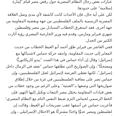
عبارات بعض رجال النظام المصرية حول رفض مصر قيام “إمارة
إسلامية” على حدودها.
لكن على أية حال، فإن الأحداث كانت كاشفة لأي مدى وصل العلاقة
المصرية الرسمية بالملف الفلسطيني من جهة وبقضية المقاومة من
جهة أخرى. فقد استغرق الخطاب المتبادل بين مصر وفلسطين
شهري فبراير ومارس، وقدم فيه وزير الخارجية المصري رؤية أثارت
الكثير من الجدل.
ففي العاشر من فبراير طوّر أحمد أبو الغيط الخطاب من حديث
المعابر إلى حديث المقاومة، وانتقد حركة حماس لاشتباكها مع
إسرائيل؛ وقال إن أداء حماس في هذا الصدد “يبدو كاريكاتوريًّا
ومضحكًا”، وإن الصواريخ التي تطلقها حماس “تفقد في الرمال داخل
إسرائيل”، لكنها تعطي الفرصة لإسرائيل لقتل الفلسطينيين، وإن
حماس تصر على معاقبة الفلسطينيين في غزة من خلال إطلاق
صواريخها التي وصفها بـ”العبثية”. وعلى الرغم من وجود خطاب من
بعض قيادات المقاومة يحمّل مصر التبعات ويكيل إليها التهم، فإن
الخط الرسمي لحماس التزم ضبط النفس التام مع النظام المصري؛
فأعربت حماس عن أسفها عقب تصريحات أبو الغيط، وقالت إن
لفلسطين ومصر عدوًّا واحدًا مشتركًا هو الاحتلال الإسرائيلي ، وإن