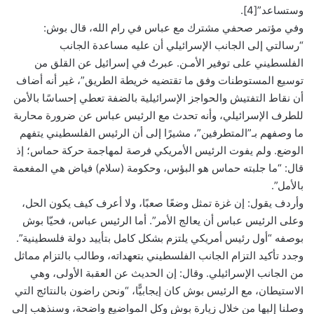
وستساعد”[4].
وفي مؤتمر صحفي مشترك مع عباس في رام الله، قال بوش:
“رسالتي إلى الجانب الإسرائيلي أن عليه مساعدة الجانب
الفلسطيني على توفير الأمـن. عبرتُ في إسرائيل عن القلق من
توسيع المستوطنات وفق ما تقتضيه خريطة الطريق”، غير أنه أضاف
أن نقاط التفتيش والحواجز الإسرائيلية بالضفة تعطي إحساسًا بالأمن
للطرف الإسرائيلي، وأنه تحدث مع الرئيس عباس عن ضرورة محاربة
ما وصفهم بـ”المتطرفين”، مشيرًا إلى أن الرئيس الفلسطيني يتفهم
الوضع. ولم يفوت الرئيس الأمريكي فرصة لمهاجمة حركة حماس؛ إذ
قال: “ما جلبته حماس هو البؤس، وحكومة (سلام) فياض هي المفعمة
بالأمل”.
وأردف يقول: إن غزة تمثل وضعًا صعبًا، ولا أعرف كيف يكون الحل،
وعلى الرئيس عباس أن يعالج الأمر”. أما الرئيس عباس، فحيّا بوش
بوصفه “أول رئيس أمريكي يلتزم بشكل كامل بتأييد دولة فلسطينية”.
وجدد تأكيد التزام الجانب الفلسطيني بتعهداته، وطالب بالتزام مماثل
من الجانب الإسرائيلي. وقال: إن الحديث عن العقبة الأولى، وهي
الاستيطان، مع الرئيس بوش كان إيجابيًّا، “ونحن راضون بالنتائج التي
وصلنا إليها من خلال زيارة بوش وكل المواضيع واضحة، وسنذهب إلى