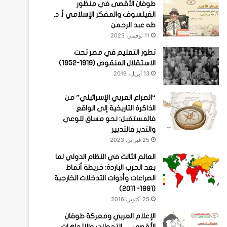
طوفان الأقصى في منظور
الفيلسوف والمفكر الإسلامي أ. د.
طه عبد الرحمن
11 نوفمبر، 2023
تطور التعليم في مصر تحت
الاستقلال المنقوص (1919-1952)
13 أبريل، 2019
“الصراع العربي الإسرائيلي” من
الذاكرة التاريخية إلى الواقع
فالمستقبل: نحو مساق للوعي
والتدبر فالتدبير
25 فبراير، 2023
العالم الثالث في النظام الدولي لما
بعد الحرب الباردة: خريطة أنماط
الصراعات وأدوات التدخلات الخارجية
(1991- 2011)
25 أكتوبر، 2016
الإعلام العربي ومعركة طوفان
الأقصى … التحولات والاتجاهات