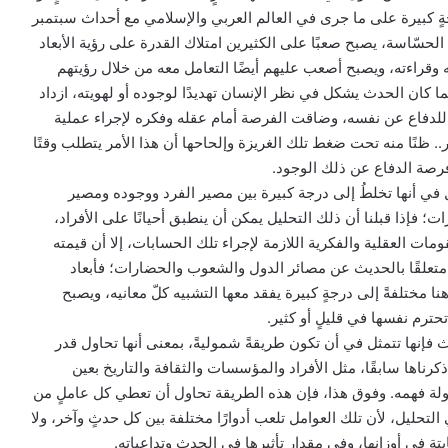
جةٍ كبيرة على ما جرى في العالم العربي والإسلامي مع أحداث سبتمبر
حسّاسة، يصبح صعبًا على الكثيرين امتلاك القدرة على رؤية الأبعاد
وقراءته، ويصبح أصعب عليهم أيضًا التعامل معه من خلال رؤيتهم
ما كان الحدث يشكل في نظر الإنسان تهديدًا لوجوده أو لهويته، ازداد
للدفاع عن نفسه، وضاقت الفرصة أمام عقله وفكره لإجراء عملية
.. ظنًا منه تحت ضغط تلك الغريزة وإلحاحها أن هذا الأمر يتطلب وقتًا
رصة الدفاع عن ذلك الوجود.
في أنها تخلطُ إلى درجة كبيرة بين مصير الفرد ووجوده ومصير
 فإذا قبلنا أن ذلك التحليل يمكن أن ينطبق أحيانًا على الأفراد،
ومات العقلية والفكرية اللازمة لإجراء تلك الحسابات، إلا أن قيمته
 متعلقًا بالحديث عن مصائر الدول والشعوب والحضارات؛ فأبعاد
ا مختلفةً إلى درجةٍ كبيرة يفقد معها التشبيه كلّ معانيه، ويصبح
تحترم نفسها في قليلٍ أو كثير.
ث فإنها تتمثل في أن تكون طريقةً شموليةً، بمعنى أنها تحاول قدر
كرناها سابقًا، مثل الأفراد والمؤسسات والثقافة والتاريخ بعين
حاولة فهمه. وفوق هذا، فإن هذه الطريقة تحاول أن تعطي كل عاملٍ من
لتحليل، لأن تلك العوامل تلعب أدوارًا مختلفة بين كل حدثٍ وآخر، ولا
ابتة في أوزانها، وفي مقدار تأثيرها في الحدث وتداعياته.