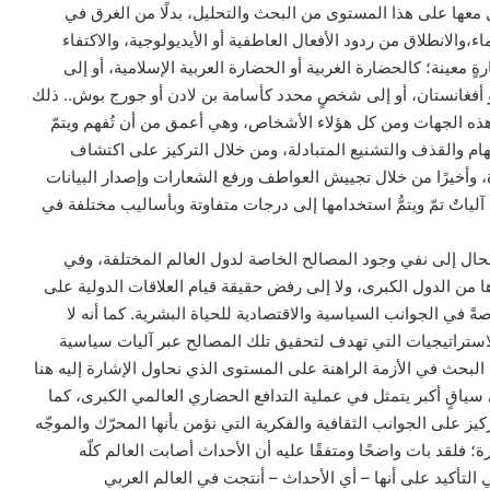
ل معها على هذا المستوى من البحث والتحليل، بدلًا من الغرق في
ء،والانطلاق من ردود الأفعال العاطفية أو الأيديولوجية، والاكتفاء
ةٍ معينة؛ كالحضارة الغربية أو الحضارة العربية الإسلامية، أو إلى
أو أفغانستان، أو إلى شخصٍ محدد كأسامة بن لادن أو جورج بوش.. ذلك
ذه الجهات ومن كل هؤلاء الأشخاص، وهي أعمق من أن تُفهم ويتمّ
تهام والقذف والتشنيع المتبادلة، ومن خلال التركيز على اكتشاف
 وأخيرًا من خلال تجييش العواطف ورفع الشعارات وإصدار البيانات
آلياتٌ تمّ ويتمُّ استخدامها إلى درجات متفاوتة وبأساليب مختلفة في
لحال إلى نفي وجود المصالح الخاصة لدول العالم المختلفة، وفي
ا من الدول الكبرى، ولا إلى رفض حقيقة قيام العلاقات الدولية على
ً في الجوانب السياسية والاقتصادية للحياة البشرية. كما أنه لا
استراتيجيات التي تهدف لتحقيق تلك المصالح عبر آليات سياسية
البحث في الأزمة الراهنة على المستوى الذي نحاول الإشارة إليه هنا
ياقٍ أكبر يتمثل في عملية التدافع الحضاري العالمي الكبرى، كما
يز على الجوانب الثقافية والفكرية التي نؤمن بأنها المحرّك والموجّه
؛ فلقد بات واضحًا ومتفقًا عليه أن الأحداث أصابت العالم كلّه
التأكيد على أنها – أي الأحداث – أنتجت في العالم العربي