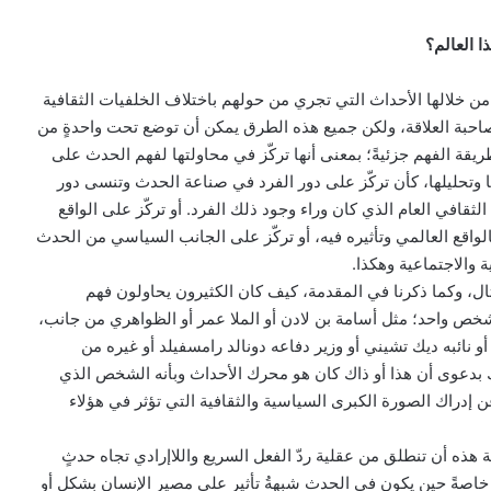
 العالم؟
ن خلالها الأحداث التي تجري من حولهم باختلاف الخلفيات الثقافية
احبة العلاقة، ولكن جميع هذه الطرق يمكن أن توضع تحت واحدةٍ من
ريقة الفهم جزئيةً؛ بمعنى أنها تركّز في محاولتها لفهم الحدث على
ا وتحليلها، كأن تركّز على دور الفرد في صناعة الحدث وتنسى دور
قافي العام الذي كان وراء وجود ذلك الفرد. أو تركّز على الواقع
لواقع العالمي وتأثيره فيه، أو تركّز على الجانب السياسي من الحدث
ة والاجتماعية وهكذا.
ثال، وكما ذكرنا في المقدمة، كيف كان الكثيرون يحاولون فهم
خص واحد؛ مثل أسامة بن لادن أو الملا عمر أو الظواهري من جانب،
 نائبه ديك تشيني أو وزير دفاعه دونالد رامسفيلد أو غيره من
دعوى أن هذا أو ذاك كان هو محرك الأحداث وبأنه الشخص الذي
ن إدراك الصورة الكبرى السياسية والثقافية التي تؤثر في هؤلاء
هذه أن تنطلق من عقلية ردّ الفعل السريع واللاإرادي تجاه حدثٍ
 خاصةً حين يكون في الحدث شبهةُ تأثيرٍ على مصير الإنسان بشكلٍ أو