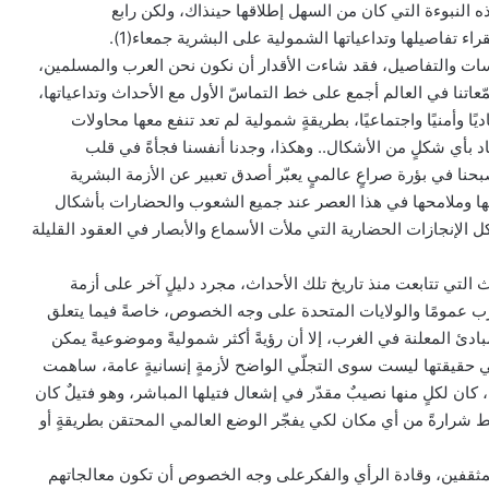
النبوءة التي كان من السهل إطلاقها حينذاك، ولكن رابع
ء تفاصيلها وتداعياتها الشمولية على البشرية جمعاء(1).
سات والتفاصيل، فقد شاءت الأقدار أن نكون نحن العرب والمسلمين،
مّعاتنا في العالم أجمع على خط التماسّ الأول مع الأحداث وتداعياتها،
ديًا وأمنيًا واجتماعيًا، بطريقةٍ شمولية لم تعد تنفع معها محاولات
حياد بأي شكلٍ من الأشكال.. وهكذا، وجدنا أنفسنا فجأةً في قلب
نا في بؤرة صراعٍ عالميٍ يعبّر أصدق تعبير عن الأزمة البشرية
بها وملامحها في هذا العصر عند جميع الشعوب والحضارات بأشكال
 الإنجازات الحضارية التي ملأت الأسماع والأبصار في العقود القليلة
التي تتابعت منذ تاريخ تلك الأحداث، مجرد دليلٍ آخر على أزمة
غرب عمومًا والولايات المتحدة على وجه الخصوص، خاصةً فيما يتعلق
بادئ المعلنة في الغرب، إلا أن رؤيةً أكثر شموليةً وموضوعيةً يمكن
في حقيقتها ليست سوى التجلّي الواضح لأزمةٍ إنسانيةٍ عامة، ساهمت
ان لكلٍ منها نصيبٌ مقدّر في إشعال فتيلها المباشر، وهو فتيلٌ كان
ط شرارةً من أي مكان لكي يفجّر الوضع العالمي المحتقن بطريقةٍ أو
مثقفين، وقادة الرأي والفكرعلى وجه الخصوص أن تكون معالجاتهم