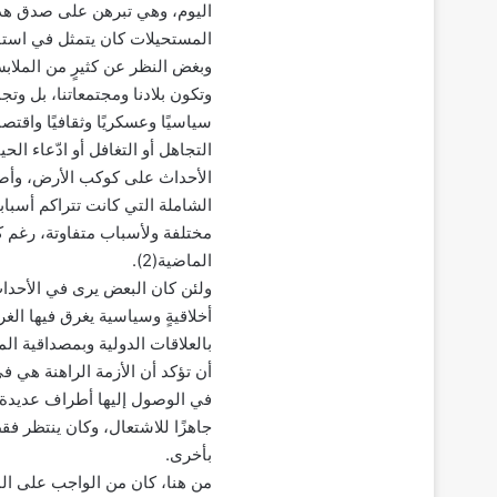
اليوم، وهي تبرهن على صدق هذه 
المستحيلات كان يتمثل في استقرا
وبغض النظر عن كثيرٍ من الملاب
وتكون بلادنا ومجتمعاتنا، بل وتج
سياسيًا وعسكريًا وثقافيًا واقتصا
التجاهل أو التغافل أو ادّعاء ال
الأحداث على كوكب الأرض، وأصبح
الشاملة التي كانت تتراكم أسبا
مختلفة ولأسباب متفاوتة، رغم كل
الماضية(2).
ولئن كان البعض يرى في الأحداث 
أخلاقيةٍ وسياسية يغرق فيها ال
بالعلاقات الدولية وبمصداقية الم
أن تؤكد أن الأزمة الراهنة هي 
في الوصول إليها أطراف عديدة، ك
جاهزًا للاشتعال، وكان ينتظر فق
بأخرى.
من هنا، كان من الواجب على ال