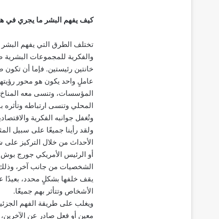
كيف يفهم البشر ما يجري في هذا
تختلف الطرق التي يفهم البشر م
والفكرية للمجموعات البشرية ص
خانتين رئيستين. فإما أن تكون ط
عاملٍ واحد يكون هو محور رؤيته
المؤسسات، وتنسى معه المناخ الث
المحلي وتنسى ارتباطه وتأثره با
وتُغفل جوانبه الفكرية والاقتصادي
ولقد رأينا جميعًا على سبيل الم
الأحداث من خلال التركيز على ش
أو الرئيس الأمريكي جورج بوش أو
الشخصيات من جانب آخر، وذلك ب
يقف خلفها بشكلٍ محدد، بعيدًا ع
الأشخاص وتتأثر بهم جميعًا.
ويغلب على طريقة الفهم الجزئية 
معين أو فعلٍ صادرٍ عن الآخرين،