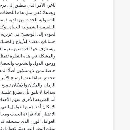
بآخر، الأمر الذي ينطبق إلى در
وبعدها؛ ففي مثل هذه اللحظات ال
الشمولية للحدث من ناحية فهمه 
الفلسفية الشمولية للحياة.. وكل
لجوءه إلى الوحشيّ في غريزته 
حساباتٍ معقدة للأرباح والخسائر
ويستنزف جهدًا قد تضيع معهما ف
والمشكلة في هذه النظرة تتمثل 
ووجود الدول والشعوب والحضارات؛
خاصةً ممن لا يمتلكون أصلًا المق
تنخفض تمامًا عندما يصبح الأمر
الزمان والمكان والإمكان تصبح هن
سذاجةً لا تليق بأي نظرةٍ علمية 
أما الطريقة الأخرى لفهم الأحدا
الإمكان أخذ جميع العوامل التي ذ
الاعتبار أثناء قراءة الحدث وم
العوامل الوزن الذي يستحقه في ا
يمكن النظر إليها دومًا كعوامل ث