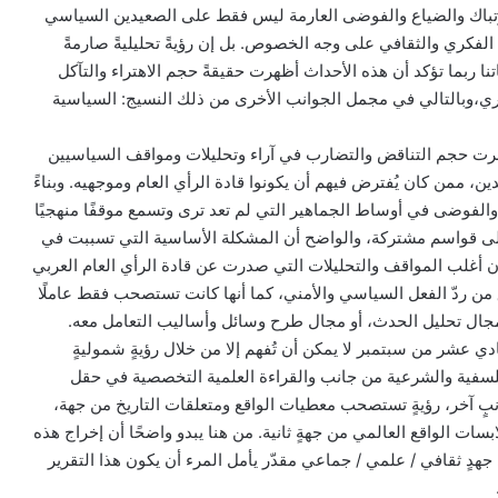
لارتباك والضياع والفوضى العارمة ليس فقط على الصعيدين السياسي
د الفكري والثقافي على وجه الخصوص. بل إن رؤيةً تحليليةً صارمةً
تنا ربما تؤكد أن هذه الأحداث أظهرت حقيقةً حجم الاهتراء والتآكل
ي،وبالتالي في مجمل الجوانب الأخرى من ذلك النسيج: السياسية
رت حجم التناقض والتضارب في آراء وتحليلات ومواقف السياسيين
ين، ممن كان يُفترض فيهم أن يكونوا قادة الرأي العام وموجهيه. وبناءً
والفوضى في أوساط الجماهير التي لم تعد ترى وتسمع موقفًا منهجيًا
على قواسم مشتركة، والواضح أن المشكلة الأساسية التي تسببت في
 أغلب المواقف والتحليلات التي صدرت عن قادة الرأي العام العربي
 من ردّ الفعل السياسي والأمني، كما أنها كانت تستصحب فقط عاملًا
مجال تحليل الحدث، أو مجال طرح وسائل وأساليب التعامل معه.
دي عشر من سبتمبر لا يمكن أن تُفهم إلا من خلال رؤيةٍ شموليةٍ
الفلسفية والشرعية من جانب والقراءة العلمية التخصصية في حقل
نبٍ آخر، رؤيةٍ تستصحب معطيات الواقع ومتعلقات التاريخ من جهة،
سات الواقع العالمي من جهةٍ ثانية. من هنا يبدو واضحًا أن إخراج هذه
هدٍ ثقافي / علمي / جماعي مقدّر يأمل المرء أن يكون هذا التقرير