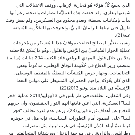
الذي يجمعُ كُلَّ هؤلاء هُو مُحاربة الإرهاب، ووقف الاغتيالات التي
شهدتها بنغازي. وقد حققت هذه العمليَّة انتصارات واضحة، رغم أنها
بدأت بإمكانيات بسيطة، وبعددٍ محدُودٍ من العسكريين، ولم يمض وقتٌ
طويلٌ حتى تبناها البرلمانُ الليبيُّ، واعترفت بها الحُكُومة المُنبثقة
عنه(21).
وبسبب تغيُّر المصالح اختلفت مواقفُ هذا الـمُعسكر من مُخرجات
عمليَّة الحوار السِّياسيِّ بين الرَّفض والقبُول، وهُو ما يُمكنُ مُلاحظته
مثلا من خلال قبُول المهدي البرغثي قائد الكتيبة 204 دبابات (سابقا)
بمنصب وزير الدفاع في حُكُومة الوفاق الوطني، مدعُوماً ببعض
التحالفات..، وجهاز حرس المُنشآت النفطيَّة بالمنطقة الوسطى،
الذي كان يقُودُهُ إبراهيم الجضران، المُسيطر على موانئ النفط
الرَّئيسيَّة في البلاد منذ يونيو 2013(22).
وفي المُقابل، انطلقت في طرابلس في 13/يوليو/2014 عملية “فجر
ليبيا” العسكرية، التي أعلن قادتها أنهم الثوار الحقيقيون، وأن حربهم
للدفاع عن أهداف ثورة فبراير(23)، ورغم عدم قدرة تحالف “فجر
ليبيا” على الصمود أمام التطورات السياسية، فإنه مثل في جوهره
كيانا ضمَّ أبناء المُدُن الرَّئيسيَّة في غرب ليبيا، مثل: مصراتة،
وطرابلس، والزاوية..، في مواجهة الزنتان وورشفانة المتحالفتين مع