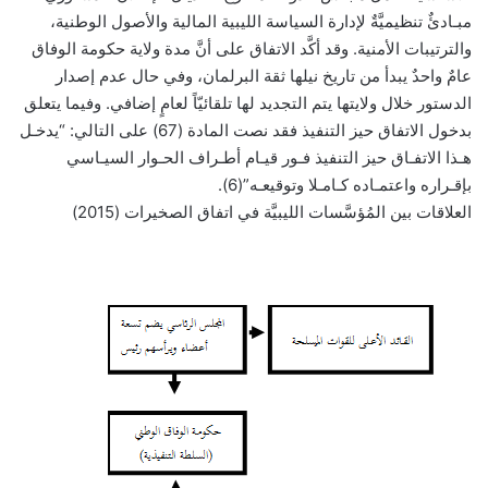
مبـادئٌ تنظيميَّةٌ لإدارة السياسة الليبية المالية والأصول الوطنية،
والترتيبات الأمنية. وقد أكَّد الاتفاق على أنَّ مدة ولاية حكومة الوفاق
عامٌ واحدٌ يبدأ من تاريخ نيلها ثقة البرلمان، وفي حال عدم إصدار
الدستور خلال ولايتها يتم التجديد لها تلقائيّاً لعامٍ إضافي. وفيما يتعلق
بدخول الاتفاق حيز التنفيذ فقد نصت المادة (67) على التالي: “يدخـل
هـذا الاتفـاق حيز التنفيذ فـور قيـام أطـراف الحـوار السيـاسي
بإقـراره واعتمـاده كـامـلا وتوقيعـه”(6).
العلاقات بين المُؤسَّسات الليبيَّة في اتفاق الصخيرات (2015)