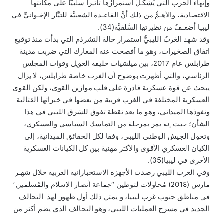
وإنهاء الحرب التي يُشكِّـلُ استمرارُها تأثيرا سلبيّاً على مكانتها
الاقتصادية، والأهـمُّ من ذلك أنَّ القاعـدة الشعبيَّة للتيَّار الإخـوانيِّ في
ليبيا أضعـفُ من نظيرتها السَّلفيَّة(34).
وقد شهد الغربُ الليبيُّ استمرار حالة التشرذم التي بدأت منذ توقيع
اتفاق الصخيرات، وهو ما أفصحت عنه المعارك التي ضربت مدينة
طرابلس عام 2017، بين ميلشيات خليفة الغويل وقوات المجلس
الرئاسي، والتي أظهرت بوضوح أن الغرب خاصة طرابلس، لا يزال
يبحث عن قوة عسكرية قادرة على قلب موازين القوى، ولكن القوى
العسكرية المختلفة في الغرب قريبة من بعضها في خبراتها القتالية
ونفوذها الميداني، وهو ما يعد نقطة تفوق للشرق الليبي في هذا
الشأن؛ حيث إنه يمر بمرحلة من التماسك السياسي والعسكري،
وتحول الجيش الوطني الليبي، وفقا لكل الحقائق الميدانية، إلى
الكيان العسكري الأقوى والأكثر مهنية بين كل الكيانات العسكرية
الأخرى في ليبيا(35).
وفي الغرب الليبي رصدت اﻷجهزة الاستخباراتية الغربية خلال شهـر
مارس (2018) مُحاوﻻت لتوطين “جماعة أنصار اﻹسلام والمُسلمين”
في مناطق جنوب غرب ليبيا، و يمثل ذلك أول ظهور لهذا التحالف
الجديد في مسرح العمليات الليبي، وهو التحالف الذي يضم أكثر من