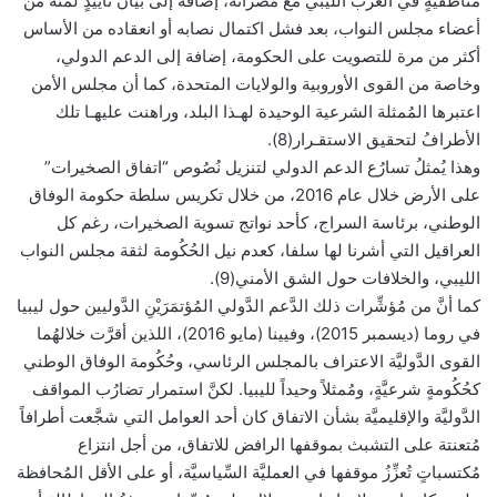
مناطقيَّةٍ في الغرب الليبيِّ مع مصراتة، إضافة إلى بيان تأييدٍ لمئة من
أعضاء مجلس النواب، بعد فشل اكتمال نصابه أو انعقاده من الأساس
أكثر من مرة للتصويت على الحكومة، إضافة إلى الدعم الدولي،
وخاصة من القوى الأوروبية والولايات المتحدة، كما أن مجلس الأمن
اعتبرها المُمثلة الشرعية الوحيدة لهـذا البلد، وراهنت عليهـا تلك
الأطرافُ لتحقيق الاستقـرار(8).
وهذا يُمثلُ تسارُع الدعم الدولي لتنزيل نُصُوص “اتفاق الصخيرات”
على الأرض خلال عام 2016، من خلال تكريس سلطة حكومة الوفاق
الوطني، برئاسة السراج، كأحد نواتج تسوية الصخيرات، رغم كل
العراقيل التي أشرنا لها سلفا، كعدم نيل الحُكُومة لثقة مجلس النواب
الليبي، والخلافات حول الشق الأمني(9).
كما أنَّ من مُؤشِّرات ذلك الدَّعم الدَّولي المُؤتمَرَيْنِ الدَّوليين حول ليبيا
في روما (ديسمبر 2015)، وفيينا (مايو 2016)، اللذين أقرَّت خلالهُما
القوى الدَّوليَّة الاعتراف بالمجلس الرئاسي، وحُكُومة الوفاق الوطني
كحُكُومةٍ شرعيَّةٍ، ومُمثلاً وحيداً لليبيا. لكنَّ استمرار تضارُب المواقف
الدَّوليَّة والإقليميَّة بشأن الاتفاق كان أحد العوامل التي شجَّعت أطرافاً
مُتعنتة على التشبث بموقفها الرافض للاتفاق، من أجل انتزاع
مُكتسباتٍ تُعزِّزُ موقفها في العمليَّة السِّياسيَّة، أو على الأقل المُحافظة