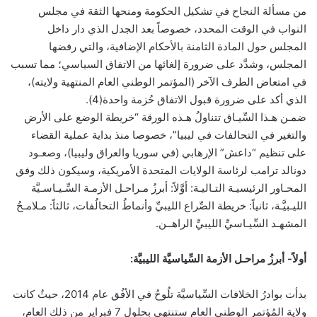
من مسألة النجاح في تشكيل الحكومة ومنحها الثقة في مجلس
النواب في الوقت المحدد، خصوصاً بعد الجدل الذي دار داخل
المجلس حول المادة الثامنة بالأحكام الإضافية، والتي رفضها
المجلس، وشدَّد على ضرورة إلغائها من الاتفاق السياسي؛ مما تسبب
في امتعاض الطرف الآخر (المؤتمر الوطني العام المنتهية ولايته)،
الذي أكد على ضرورة قبول الاتفاق حُزمة واحدة(4).
ضمـن هـذا السِّيـاق تتناولُ هـذه الورقة “خريطة الوضع على الأرض
والتغير في التحالفات في ليبيا”، خصوصا منذ بداية عملية القضاء
على تنظيم “داعش” الإرهابي (في سوريا والعراق وليبيا)، وصعـود
دونالد ترامب لرئاسة الولايات المتحدة الأمريكية، وسيكون ذلك وفق
المحـاور الرئيسيـة التـاليـة: أوَّلاً: أبرزُ مـراحـل الأزمـة السِّـيـاسـيَّة
الليـبيَّـة، ثانياً: خريطة الصِّراع الليبيِّ وأنماطُ التحالُفات، ثالثاً: مـلامـحُ
المشهـد السِّيـاسيِّ الليبيِّ الراهــن.
أولاً- أبرزُ مراحـل الأزمة السِّياسيَّة الليبيَّة:
بدأت بوادرُ الخلافات السِّياسيَّة تلُوحُ في الأفُق عام 2014، حيثُ كانت
ولاية المُؤتمر الوطني العام ستنتهي بحلول 7 فبراير من ذلك العام،