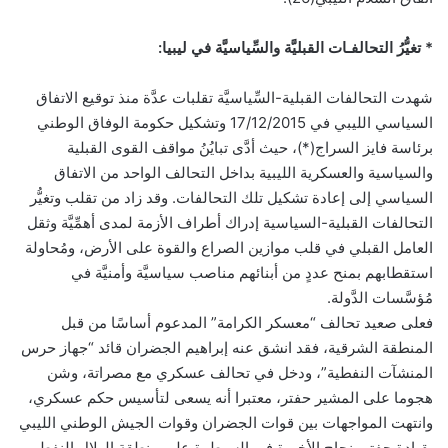
* تغيُّرُ التحالفـات القبليَّة والسِّياسيَّة في ليبيا:
شهدت التحالفات القبلية-السِّياسيَّة تقلبات عدَّة منذ توقيع الاتفاق
السياسي الليبي في 17/12/2015 وتشكيل حكومة الوفاق الوطني
برئاسة فايز السراج(*)، حيث أدَّى تبايُنُ مواقف القوى القبلية
والسياسية والعسكرية الليبية بداخل التحالف الواحد من الاتفاق
السياسي إلى إعادة تشكيل تلك التحالفات. وقد زاد من تقلب وتغيُّر
التحالفات القبلية-السياسية إدراك أطراف الأزمة لمدى أهمِّيَّة وثقل
العامل القبلي في قلب موازين الصراع والقوة على الأرض، ومُحاولة
استقطابهم بمنح عددٍ من أبنائهم مناصب سياسيَّة وأمنيَّة في
مُؤسَّسات الدَّولة.
فعلى صعيد تحالف “معسكر الكرامة” المدعوم أساسًا من قبل
المنطقة الشرقية، فقد انشق عنه إبراهيم الجضران قائد “جهاز حرس
المنشآت النفطية”، ودخل في تحالف عسكري مع مصراتة، وشن
هجوما على المشير حفتر، معتبرا أنه يسعى لتأسيس حكم عسكري،
وانتهت المواجهات بين قوات الجضران وقوات الجيش الوطني الليبي
بقيادة حفتر بنجاح الأخيرة في السيطرة على منطقة الهلال النفطي