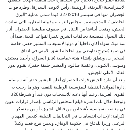
الاستراتيجية (البريقة، الزويتينة، رأس لانوف، السدرة)، وطرد قوات
الجضران منها في سبتمبر 2016(27). فيما سمي عملية “البرق
الخاطف”، المدعومة من مجلس النواب، وقبيلة المغاربة التي ساندت
الجيش، ومنعت أبناءها من القتال في صفوف ميليشيا الجضران. أثار
ذلك التحول لمصلحة تحالفات الشرق تغييرا لقواعد اللعبة، فبدا أن
ثمة ميلا، سواء أكان داخليا أم دوليا لاستيعاب المشير حفتر، خاصة
في ضوء مُقترحٍ تفاوضي برز لحلحلة الشق الأمني في اتفاق
الصخيرات، ويتعلق بإنشاء هيئة خماسية (فايز السراج، وأحمد معيتيق،
ومـوسى الكـوني، وعقيلة صالـح، والمشير خليفة حفتر)، تقـوم بدور
القائد الأعلى للجيش.
وبعد أن طرد الجيش قوات الجضران أعلن المشير حفتر أنه سيسلم
إدارة الموانئ النفطية للمؤسسة الوطنية للنفط، وهو ما رحبت به
القـوى الغـربية، رغـم أنها دعته للانسحـاب دون قيد أو شـرط(28).
ولوحظ خلال تلك الفترة قيام المجلس الرئاسي بإصدار قرارات تعيين
في مناصب سياسية لأشخاص من قبائل الشرق، أو من معسكر
الكرامة؛ لإحداث انقسامات في التحالفات القبلية، كتعيين المهدي
البرغثي وزيرا للدفاع في حكومة الوفاق، وتعيين فرج قعيم وكيلاً