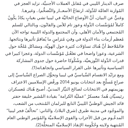
صرف الدينار الليبي في مُقابل العملات الأجنبيَّة، تزايد العجز في
المُوازنة العامَّة للدَّولة، ارتفاعُ الأسعــار والتَّضخُّم).. وغيرهـا.
وغنيٌّ عن البيان، أنَّ الأوضاع الحاليَّة في ليبيا تشي بغيابٍ يكادُ يكُونُ
كاملاً لمُؤسَّسات الدَّولة وعوز تام للأمن والقانُون، وبالتالي للسلم
المُجتمعي والأمان الأهلي، وأن المجتمع والدولة الليبية تواجه الآن
مُعظم أزمات بناء الدولة في وقتٍ مُتزامنٍ ما يُفاقمُ تأثيرها ونتائجها.
فالمُلاحظ أنَّ هُناك تساؤلات كثيرة حول الهويَّة، ومشاكل مُلحَّة حول
الشرعية، وعوزا واضحا في تغلغُـل مُؤسَّسات الدولة، وعجزا كبيرا في
قدرات الدَّولة التَّوزيعيَّة، وشُكُوكا حاضرة حول جدوى المشاركة
السياسية وتأثيرها على القرار السياسي واتجاهـاته(1).
ومع تزايُد الانقسام السِّياسيِّ في ليبيا وتحوُّل الصراع السِّياسيِّ إلى
صراعٍ مُسلَّحٍ بعد انتخابات يونيو 2014 ورفْض الإسلاميين الاعتراف
بهزيمتهم في الانتخابات لصالح التيَّار المدنيِّ، أصبح هُناك مُعسكران
رئيسيَّان هُما: معسكرُ “عمليَّة الكرامة” بقيادة المُشير خليفة حفتر
قائد الجيش الوطنيِّ الليبيِّ التابع للبرلمان المُنتخب من الشعب،
والموجُود في مدينة طبرق (شرق البلاد)، والثاني: “تحالُفُ فجر ليبيا”
المدعُـوم من قبل الأحزاب والقوى الإسلاميَّة والمُؤتمر الوطني العام
المُنتهية ولايته وحُكُومة الإنقاذ الإسلاميَّة المنحلَّة(2).