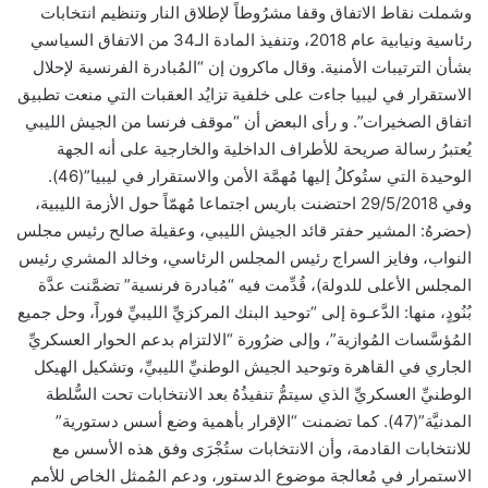
وشملت نقاط الاتفاق وقفا مشرُوطاً لإطلاق النار وتنظيم انتخابات
رئاسية ونيابية عام 2018، وتنفيذ المادة الـ34 من الاتفاق السياسي
بشأن الترتيبات الأمنية. وقال ماكرون إن “المُبادرة الفرنسية لإحلال
الاستقرار في ليبيا جاءت على خلفية تزايُد العقبات التي منعت تطبيق
اتفاق الصخيرات”. و رأى البعض أن “موقف فرنسا من الجيش الليبي
يُعتبرُ رسالة صريحة للأطراف الداخلية والخارجية على أنه الجهة
الوحيدة التي ستُوكلُ إليها مُهمَّة الأمن والاستقرار في ليبيا”(46).
وفي 29/5/2018 احتضنت باريس اجتماعا مُهمّاً حول الأزمة الليبية،
(حضرهُ: المشير حفتر قائد الجيش الليبي، وعقيلة صالح رئيس مجلس
النواب، وفايز السراج رئيس المجلس الرئاسي، وخالد المشري رئيس
المجلس الأعلى للدولة)، قُدِّمت فيه “مُبادرة فرنسية” تضمَّنت عدَّة
بُنُودٍ، منها: الدَّعـوة إلى “توحيد البنك المركزيِّ الليبيِّ فوراً، وحل جميع
المُؤسَّسات المُوازية”، وإلى ضرُورة “الالتزام بدعم الحوار العسكريِّ
الجاري في القاهرة وتوحيد الجيش الوطنيِّ الليبيِّ، وتشكيل الهيكل
الوطنيِّ العسكريِّ الذي سيتمُّ تنفيذُهُ بعد الانتخابات تحت السُّلطة
المدنيَّة”(47). كما تضمنت “الإقرار بأهمية وضع أسس دستورية”
للانتخابات القادمة، وأن الانتخابات ستُجْرَى وفق هذه الأسس مع
الاستمرار في مُعالجة موضوع الدستور، ودعم المُمثل الخاص للأمم