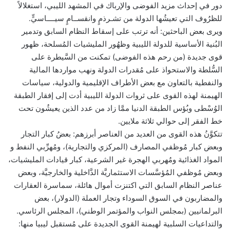
دور في إحداث مزيد الفوضى والإرباك في المشهد الليبي، استغلالاً
للظرُوف التي تعيشُها الدولة من تشـرذمٍ وانقســامٍ سيــــاسيٍّ.
ويرى بعض الباحثين: أنه ترتب على إسقاط النظام السابق وتدمير
البُنية الأساسية للدولة الليبية وظهُور المليشيات المُسلحة، ظهور
قوى جديدة (من رحم هذه الفوضى) تمكنت من السَّيطرة على
السُّلطة والاستحواذ على مُقدرات الدولة ونهب مواردها المالية
والنفطية بالتعاون مع بعض الأطراف الإقليمية والدولية، سياسات
الهيمنة لهذه القوى على ثروات الدولة الليبية أدت إلى إفقار الطبقة
الوُسْطى وبُؤس الطبقة الدنيا ممَّا زاد من عدد الذين يعيشُون تحت
خط الفقر إلى حوالي ثلاثة ملايين.
تتكوَّنُ هذه القوى من العديد من العناصر أبرزهم: بعضُ كبار التجار
وبعض كبار مُوظفي المصارف (المركزي والتجارية)، ومُهرِّبي النفط و
المواد الغذائية ومُهربي الهجرة غير الشرعية، كبار قيادات المليشيات،
وبعض مُوظفي المُؤسَّسات الاستثماريَّة الدَّاخلية والخارجيَّة، وبعض
عناصر النظام السابق التي اكتنزت أموال هائلة، سماسرة العقارات
والمضاربون في السوق السوداء وتجار العملة (الدولار)، بعض
البرلمانيين (بمجلس النواب والمؤتمر الوطني)، المجلس الرئاسي.
والتداعيات السلبية لهيمنة القوى الجديدة على مُستقبل ليبيا منها: