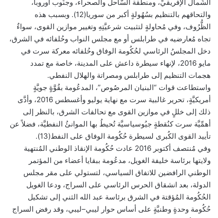
الشَّمال الإفريقيِّ، ومنطقة السَّاحل والصحراء، وجنُوب أوروبا،
والتحاقهم بالتنظيم بسُهُولةٍ أكبر من سوريا(12). وبسبب هذه
الظُّرُوف، وفي مُحاولةٍ لتثبيت شرعيَّتِهِ وتغيير موازين القوى، سواءٌ
تجاه مُعارضيه في طرابلس أو مع مجلس النواب وحُلفائه في الشرق،
دخل المجلسُ الرئاسي لحُكُومة الوفاق وحُلفائه معركة سرت في
مايو 2016، لإنهاء سيطرة داعش على المدينة، خاصة مع تمدد
هجمات التنظيم إلى طرابلس ومصراتة والهلال النفطي.
واستطاعت قوات “البنيان المرصُوص”، المدعُومة بقُوَّةٍ جويَّةٍ
أمريكيَّةٍ، تحرير غالبية سرت مع نهاية يوليو وأغسطس 2016، وأدَّى
ذلك إلى خللٍ في موازين القوى مع تحالفات الشرق، بالنظر إلى
أهمِّيَّة سرت كنُقطةٍ جيُوسياسيَّة تُحيطُ بها الموانئُ النفطيَّة، فضلاً عن
تأييد القوى الكُبرى لسيطرة حُكُومة الوفاق على النفط(13).
وفي مُنتصف أكتوبر 2016 عادت حُكُومة الإنقاذ الوطني المُنتهية
ولايتها برئاسة خليفة الغويل، مدعُومة ببقايا أعضاء من المؤتمر
الوطني الرافضين للاتفاق السياسي، لتستولي على مقر مجلس
الدولة، بعد انشقاق الحرس الرئاسي على السراج، ودعا الغويل
الحُكُومة المُؤقتة في الشرق برئاسة عبد الله الثني إلى تشكيل
حُكُومة وحدةٍ وطنيَّةٍ على أساس حوار ليبي–ليبي، وقد رفض السراج