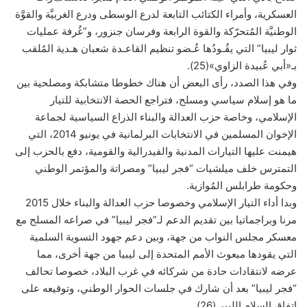
العسكرية، وأمراء الكتائب التابعة لدرع الوسطى ودرع الغربيَّة والقوَّة
الوطنيَّة المُتحرّكة والقوة الرابعة وفرسان جنزور، و”غُرفة عمليات
ثوار ليبيا” التي يقُـودُها عُـضو تنظيم القاعـدة شعبان هـدية المُلقب
بـ«أبي عُبيدة الزاوي»(25).
وفي هذا الصدد، رأى البعض أن هناك خطوطا متشابكة ومصلحية بين
ما هو إسلام سياسي ومسلح، فتراجع الحصة الانتخابية للتيار
الإسلامي، وخاصة حزب العدالة والبناء الذراع السياسية لجماعة
الإخوان المسلمين في الانتخابات البرلمانية في يونيو 2014، التي
هيمنت عليها التيارات المدنية والفيدرالية والقومية، دفع بالحزب إلى
التمترس خلف ميلشيات “فجر ليبيا” ومصراتة والمؤتمر الوطني
وحكومة طرابلس المُوازية.
وبدا أداء التيار الإسلامي وخصوصا حزب العدالة والبناء خلال 2015
مرنا وبراجماتيا بين تقديم الدعم لـ”فجر ليبيا” في صراعه المسلح مع
معسكر مجلس النواب من جهة، وبين دعم جهود التسوية السلمية
التي يقودها مبعوث الأمم المتحدة إلى ليبيا من جهة أخرى، مما
عرضه لانتقادات حادة من شركائه في غرب البلاد، خصوصا تحالف
“فجر ليبيا” بعد أن شارك في جلسات الحوار الوطني، وتوقيعه على
اتفاق السلام الليبي(26).