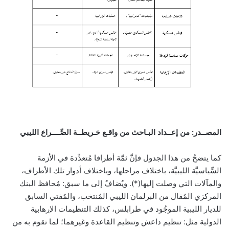
المصــدر: من إعــداد البـاحث من واقـع خـريطــة الصِّــــراع الليبي
كما يتضحُ من هذا الجدول فإنَّ ثمَّة أطرافا مُتعدِّدة في الأزمة
السِّياسيَّة الليبيَّة، باختلاف مراحلها، وباختلاف أدوار تلك الأطراف،
والمآلات التي وصلت إليها(*). ويُضافُ إلى ما سبق: مُحافظ البنك
المركزي المُقال من البرلمان الليبي المُنتخب، والمُفتي السابق
للديار الليبية الموجُود في طرابلس، كذلك التنظيمات الإرهابية
الدولية مثل: تنظيم داعش وتنظيم القاعدة وغيرهما؛ لما تقوم به من