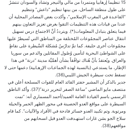
15 تنظيما إرهابيا ومتمردا من مالي والنيجر وتشاد والسودان تنتشرُ
على طول منطقة الساحل، من بينها تنظيم “داعش” وتنظيم
“القاعـدة في المغرب اﻹسلامي”، وأكدت بعض المصادر المحلية أن
عددا من قيادات هذه التنظيمات التقوا بغرض تعزيز التعاون بينهم
فيما يتعلق بتبادل المعلومات(*). ويترددُ أنَّ الاجتماع درس تسهيل
انتقال عناصر المجمُوعات المُختلفة من المناطق التي تُسيطرُ عليها
مجمُوعات أخرى حليفة. كما تمَّ تدارُسُ مُشكلة السَّيطرة على نقاطٍ
على الشواطئ البحرية لتأمين وُصُول المقاتلين والدعم من سوريا
والعراق. ويُعتقدُ بأنَّ هُناك توافُقاً بشأن أهمِّيَّة مدينة “درنة” في هذا
اﻹطار، ما يستدعي (بالنسبة لهذه الجماعـات الإرهـابية) دعمها حتى ﻻ
تسقط تحت سيطرة الجيش الليبي(36).
جدير بالذكر أن المشير حفتر القائد العام للقوات المسلحة أعلن في
منتصف مايو الماضي “ساعة الصفر لتحرير درنة”(37). وأكد الناطق
الرسمي باسم القيادة العامة العميد/أحمد المسماري أنه: “تمت
السيطرة على مواقع العدو الحصينة في محور الظهر الحمر والحيلة
ومرتوبة. وتم تكبيد العدو خسائر فادحة في الأفراد والآليات”. كما قام
سلاح الجو بشن غارات استهـدفت العدو قبل انسحابهم من
مواقعهم(38).