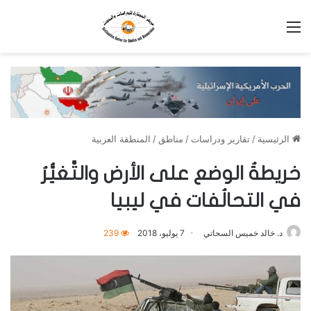
القائمة
الرئيسية
/
تقارير ودراسات
/
مناطق
/
المنطقة العربية
خريطةُ الوضع على الأرض والتَّغيُّرُ
في التحالُفات في ليبيا
د. خالد خميس السحاتي
7 يوليو، 2018
239