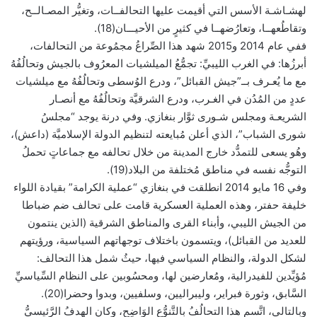
لهشـاشـة الأسس التي أقيمت عليها التحالفــات، وتغيُّر المصـالــح،
وتقاطُعهــا، وتعارُضهــا في كثيرٍ من الأحيـــان(18).
ففي عام 2014 و2015 شهد هذا الصِّراعُ مجمُوعة من التحالفات،
أبرزُها: في الغرب الليبيِّ: تجمُّعُ الميلشيات المعرُوف بالجيش وتحالُفُهُ
مع ما يُعـرف بــ”جيش القبائل”، ودرع الوُسطى وتحالُفُهُ مع ميلشيات
عددٍ من المُدُن في الغـرب، ودرع الشرقيَّة وتحالُفُهُ مع أنصـار
الشريعـة ومجلس شـورى ثوَّار بنغازي. وفي درنة يوجد “مجلسُ
شورى الشباب”، الذي أعلن مُبايعته لتنظيم الدولة الإسلاميَّة (داعش)،
وهُو يسعى للتمدُّد خارج المدينة من خلال تحالفه مع جماعاتٍ تحملُ
التوجُّه نفسه في مناطق مُختلفة من البلاد(19).
وفي 16 مايو 2014 انطلقت في بنغازي “عملية الكرامة” بقيادة اللواء
خليفة حفتر، وهذه العملية العسكرية قامت على تحالف ضم ضباطا
من الجيش الليبي، وأبناء القرى والمناطق الشرقية (الذين ينتمون
للعديد من القبائل)، ويتسمون باختلاف توجهاتهم السياسية، ورؤيتهم
لشكل الدولة، والنظام السياسي فيها، حيثُ شمل هذا التحالف:
مُؤيِّدين للفيدرالية، ومُعارضين لها، ومحسُوبين على النظام السِّياسيِّ
السَّابق، وثورة فبراير، وليبراليين، وسلفيين، وبدوا وحضرا(20).
وبالتالي، اتَّسم هذا التحالُفُ بالتَّنوُّع الوَاضِحِ، وكان الهدفُ الرَّئيسيُّ