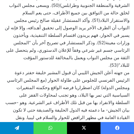
الشرقية والمنطقة الجنوبية وطرابلس)(50). ويسعى مجلس النواب
لخلق حالة من التوافق بين جميع الأطراف، حتى يعم السلام
والاستقرار البلاد(51). وأكد المستشار عقيلة صالح رئيس مجلس
النواب أن الطرف الآخر يريد الوصول إلى تحقيق أهـدافه، وإلا فإنه لن
يسير في الحوار، فهم يريدون اقتسام السلطة التنفيذية، ويأخذون
وزارات معينة(52). وذكر المستشار في تصريح آخر بأن “المجلس
الرئاسي جسم غير شرعي وفقاً للإعلان الدستوري، ولم يتحصل على
الثقة من مجلس النواب ويعمل بالمخالفة للدستور المؤقت
للبلاد”(53).
من جهته أعلن الجيش الليبي أن قبول المشير خليفة حفتر دعوة
الرئيس الفرنسي للجلوس على طاولة الحوار (مع المجلس الرئاسي
ومجلس الدولة) كان اضطراريا فرضه الواقع وحكمته المتغيرات
السياسية التي تمر بها البلاد، وهو تجنب لمحاولات القفز على
السلطة والانفراد بها من قبل تلك الأطراف غير الشرعية. وهو -حسب
بيان الجيش- ما دعمته فيه الدول الحليفة والصديقة حتى لا تكون
القيادة العامة في مظهر الرافض للحوار والسلام في ليبيا. ونقل
الجيش من خلال مكتبه الإعلامي توضيح القيادة العامة بأن “قبولها
لهذا النوع من التفاوض لا يعني تنازلا للإرهابيين، ولا اعترافا بهم، أو