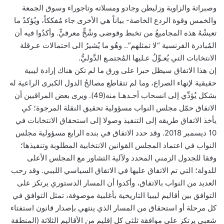
وصبراتة والزاوية وزليطن وجادو ومسلاته وتاجوراء وسوق الجمعة
والخمس وقوة الردع الخاصة- بياناً هي الأخرى جاء مُفككاً، ويُؤكدُ ما
تعيشُهُ هذه المجاميعُ من تخبط وفوضى وشُحٍّ معرفيٍّ. وأكدُوا فيه أن
المُبادرة الفرنسية “لا تمثلهم”.. وهُو ما يُشيرُ الى احتمالات عـرقلة
الانتخابات التي يُعـوِّلُ عـليها المُجتمـع الدَّوليُّ.
إن هذا الاتفاق سيظل حبرا على ورق ما لم تكن هناك إرادة ليبية
حقيقية لإنهاء الصراع، وما لم تتقاطع مصالحُ الدول الكبرى الراعية له
بشكل يُؤدِّي إلى انسحاب أحـدهـا منه(49). ويرى بعض المراقبين أن
الاتفاق حمّل مجلس النواب مسؤولية تحقيق النقلة المرجوة؛ كي
يأخذ الاتفاق طريقه إلى التنفيذ وصولا إلى استحقاق الانتخابات في
10 ديسمبر 2018. وقد حدد الاتفاق في بنده الرابع مسؤولية مجلس
النواب في اعتماد المجلس القوانين الانتخابية المطلوبة وتنفيذها؛
وفقا للجدول الزمني المحدد ولآلية التشاور مع المجلس الأعلى
للدولة؛ التي تم الاتفاق عليها في الاتفاق السياسي الليبي. وقد رحب
العديد من النواب بالاتفاق، وأكدوا أن المسار الدستوري يرتكز على
التوافق بين أقاليم ليبيا التاريخية بأغلبية موصوفة، تمثل التوافق في
كل مرحلة أو استحقاق من المسار الذي ينتهي بإصدار قانون استفتاء
شعبي يرتكز على موافقة ثلثي كل إقليم من الأقاليم الثلاثة (المنطقة