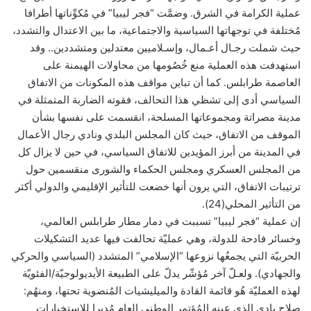
عملية الكرامة في الشرق. وضمَّت “فجر ليبيا” في مُكوِّناتها أطرافا
مُختلفة في توجهاتها السياسية والاجتماعية، ما بين الاعتدال والتشدد،
حيث شملت رجـال أعـمال، وإسـلاميين معتدلين ومتشددين.. وقد
استهدفت هذه العملية منع خُصُومها من محاولات الهيمنة على
العاصمة طرابلس. كما أن تباين مواقف هذه المكونات من الاتفاق
السياسي أدى إلى تشظي هذا التحالف، فقوته الضاربة المتمثلة في
مدينة مصراتة ومجموعاتها المسلحة، انقسمت على نفسها بشأن
الموقف من الاتفاق، حيث كان المجلس البلدي ونادي رجال الأعمال
في المدينة من أبرز المؤيدين للاتفاق السياسي، في حين لا يزال كل
من المجلس العسكري ومجلس الحكماء والشورى منقسمين حول
ترتيبات الاتفاق، التي يرون أنها خضعت للتأثير الإقليمي والدولي أكثر
من التأثير المحلي(24).
إن عملية “فجر ليبيا” تسببت في دمار مطار طرابلس العالمي،
وخسائر فادحة للدولة، وهي عمليّة تحالفت فيها عديد التشكيلات
الحربيّة التي يجمعُها نزوعها “الإسلامي” المتشدد (السياسي والحركي
والجهادي). ولعـلّ آخر مُؤشّر يدلّ على الطبيعة الأيديولوجيّة/الفئويّة
لهذه العمليّة هُو قائمة القادة والميليشيات المُنضوية تحتها، ومنهُم:
صلاح بادي الذي عينه المُؤتمر الوطني العام مُديرا للاستخبارات