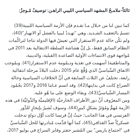
ثالثاً-ملامـحُ المشهد السياسي الليبي الراهـن: توصيفٌ مُـوجزٌ:
كما تبين لنا من خـلال مـا تقـدم فإن الأزمة السياسية الليبية(39)
تتسمُ بالتعقيـد الشـديد، وهي “تهـددُ ليبيا بالفشل أو الانهيار”(40)،
ولم تكُن حالة عدم الاستقرار التي تعيشُ فيها الدولة نتاجا لتراكُمات
النظام السابق فقط، بل إنَّ هشاشة السلطة الانتقالية بعد 2011 في
مُواجهة قوى الانتماءات الأولية الصاعدة (القبلية، والدينية،
والمناطقية) أسهمت في تغذية وديمُومة عدم الاستقرار(41). وبمُوجب
الاتفاق السِّياسيِّ الذي وُقِّعَ عام 2015 دخلت البلادُ مرحلة انتقالية
رابعة، تختلفُ عن الثلاث السابقة في أنَّ الخلافات السياسية وحالة
الصراع كانت في بدايتها(42). وقد اتسم عـاما 2016 و2017 بجُمُود
المسار السِّياسيِّ(43)، وبقاء الوضع على ما هُو عليه.
ومن المعرُوف أنَّ دور الأطراف الخارجيَّة (الإقليميَّة والدَّوليَّة) في هذه
الأزمة مُهمٌّ ومُؤثرٌ بشكلٍ كبيرٍ(44)، وسوف نُشيرُ بإيجازٍ للدَّور
الفرنسي في هذا الجانب؛ حيثُ إنَّ فرنسا كانت أوَّل دولةٍ تدخلت
عسكريّاً ضدَّ القذافي(45)، كما أنها قدَّمت مُبادرتها للحل السِّياسيِّ
في “اجتماع باريس” بين المُشير حفتر وفايز السراج في يوليو 2017،