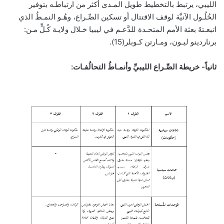
الليبي، يرتبط بالتخطيط طويل المـدى أكثر من ارتباطـه بتوفير
الحُلُـول الآنيَّة لوقف الاقتتال أو تسكين الصِّـراع، وهُـو النمـطُ الذي
اتبعـتهُ بعثة الأمم المتحـدة للدَّعـم في ليبيا خـلال ولايـة كُـلٍّ مـن:
برناردينو ليـون، ومـارتن كـوبلر(15).
ثانياً- خريطة الصِّـراع الليبيِّ وأنمـاطُ التحالُفـات: