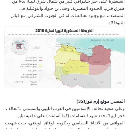
السيطرة عـلى حيز جـغـرافي كبير من شمال شرق ليبيا، بدءا من
طبرق قـرب الحـدود المصـرية، وحتى بن جـواد والنوفـلية في
المنتصف، مـع وجـود تحـالفـات له في الجنوب الشـرقي مـع قبائل
التبو(31).
المصدر: موقع إرم نيوز(32)
وعلى صعيد تحالف الإسلاميين في الغرب الليبي والمسمى بـ”تحالف
فجر ليبيا”، فقد شهد انقسامات (كما أسلفت) على خلفية تباين
المواقف من الاتفاق السياسي وحكومة الوفاق الوطني، حيث شهدت