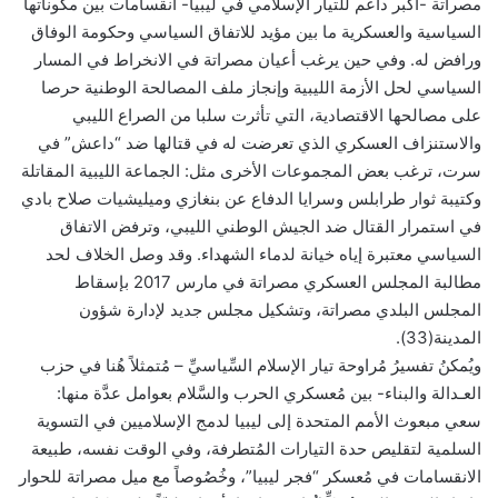
مصراتة -أكبر داعم للتيار الإسلامي في ليبيا- انقسامات بين مكوناتها
السياسية والعسكرية ما بين مؤيد للاتفاق السياسي وحكومة الوفاق
ورافض له. وفي حين يرغب أعيان مصراتة في الانخراط في المسار
السياسي لحل الأزمة الليبية وإنجاز ملف المصالحة الوطنية حرصا
على مصالحها الاقتصادية، التي تأثرت سلبا من الصراع الليبي
والاستنزاف العسكري الذي تعرضت له في قتالها ضد “داعش” في
سرت، ترغب بعض المجموعات الأخرى مثل: الجماعة الليبية المقاتلة
وكتيبة ثوار طرابلس وسرايا الدفاع عن بنغازي وميليشيات صلاح بادي
في استمرار القتال ضد الجيش الوطني الليبي، وترفض الاتفاق
السياسي معتبرة إياه خيانة لدماء الشهداء. وقد وصل الخلاف لحد
مطالبة المجلس العسكري مصراتة في مارس 2017 بإسقاط
المجلس البلدي مصراتة، وتشكيل مجلس جديد لإدارة شؤون
المدينة(33).
ويُمكنُ تفسيرُ مُراوحة تيار الإسلام السِّياسيِّ – مُتمثلاً هُنا في حزب
العـدالة والبناء- بين مُعسكري الحرب والسَّلام بعوامل عدَّة منها:
سعي مبعوث الأمم المتحدة إلى ليبيا لدمج الإسلاميين في التسوية
السلمية لتقليص حدة التيارات المُتطرفة، وفي الوقت نفسه، طبيعة
الانقسامات في مُعسكر “فجر ليبيا”، وخُصُوصاً مع ميل مصراتة للحوار