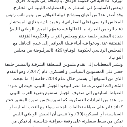
لوزارة الداخلية في حكومة الوفاق، بالإضافة إلى تعيينات أخرى
(بنفس الأسلوب) في السفـارات والقنصليات الليبية في الخـارج.
وقد أصدر عددٌ من أعيان ومشائخ قبيلة العواقير من بينهم نائب رئيس
المجلس الرئاسي (علي القطراني)، وعميد بلدية بنغازي المستشار
(عبد الرحمن العبار)، بيانا أعلنُوا فيه دعمهُم للجيش الوطني الليبيِّ
بقيادة المشير خليفة حفتر ومجلس النواب والحُكُومة المُؤقتة
المُنبثقة عنهُ، ودعوا فيه أبناء قبيلة العواقير إلى عـدم التعامُل مع
المجلس الرئاسي لحكومة الوفـاق(29)، (المرفُـوضة من مجلس
النواب).
وتشير المعطيات إلى تقدم ملموس للمنطقة الشرقية والمشير خليفة
حفتر على المستويين السياسي والعسكري عام (2017)، وهو التقدم
الذي من المتوقع أن يستمر خلال عـام 2018، خاصة إذا ما نجحت
المُحاولات التي ترعـاهـا مصر لتوحيد الجيش الليبي، حيث إن عـودة
الضباط السابقين إلى صفوف الجيش ستقوم بتفريغ الغرب الليبي
من عدد من القيادات العسكرية، كما سيرسخ من صورة المشير حفتر
كقائد قادر على صياغة تحالفات ناجحة، سواء مع النخب القبلية، أو
السياسية، أو العسكرية(30). ولا ننسى أن الجيش الوطني الليبي
تمكن من بسط سيطرته على رقعة جغرافية شاسعـة، إذ تمكن من