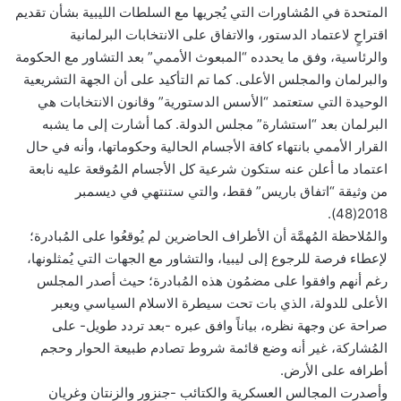
المتحدة في المُشاورات التي يُجريها مع السلطات الليبية بشأن تقديم
اقتراحٍ لاعتماد الدستور، والاتفاق على الانتخابات البرلمانية
والرئاسية، وفق ما يحدده “المبعوث الأممي” بعد التشاور مع الحكومة
والبرلمان والمجلس الأعلى. كما تم التأكيد على أن الجهة التشريعية
الوحيدة التي ستعتمد “الأسس الدستورية” وقانون الانتخابات هي
البرلمان بعد “استشارة” مجلس الدولة. كما أشارت إلى ما يشبه
القرار الأممي بانتهاء كافة الأجسام الحالية وحكوماتها، وأنه في حال
اعتماد ما أعلن عنه ستكون شرعية كل الأجسام المُوقعة عليه نابعة
من وثيقة “اتفاق باريس” فقط، والتي ستنتهي في ديسمبر
2018(48).
والمُلاحظة المُهمَّة أن الأطراف الحاضرين لم يُوقعُوا على المُبادرة؛
لإعطاء فرصة للرجوع إلى ليبيا، والتشاور مع الجهات التي يُمثلونها،
رغم أنهم وافقوا على مضمُون هذه المُبادرة؛ حيث أصدر المجلس
الأعلى للدولة، الذي بات تحت سيطرة الاسلام السياسي ويعبر
صراحة عن وجهة نظره، بياناً وافق عبره -بعد تردد طويل- على
المُشاركة، غير أنه وضع قائمة شروط تصادم طبيعة الحوار وحجم
أطرافه على الأرض.
وأصدرت المجالس العسكرية والكتائب -جنزور والزنتان وغريان