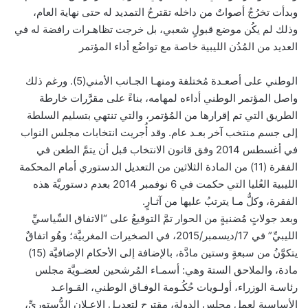
وبدأت تخرُجُ أصواتٌ من داخله تقترحُ التمديد له حتى نهاية العام،
وذلك لم يكُن موضع قبولٍ شعبي، بل خرجت تظاهـرات رافضة له في
العديد من المُدُن الليبية خاصة مع تواضُع أداء المؤتمر
الوطني على أصعـدة مُختلفة ومنهـا الجـانب الأمني(5). ورغم ذلك
واصل المؤتمر الوطني أداءه لمهامه، بناءً على مقرَّرات خارطة
الطريق التي تم إقرارها من المُؤتمر، والتي تنتهي بتسليم السلطة
إلى جسم منتخب آخر بعـد عام. وقد أُجريت انتخابات مجلس النواب
في أغسطس 2014 وفق قانون الانتخاب قبل أن يتمَّ الطعن في
الفقرة (11) من المادة الثلاثين من التعديل الدستوري أمام المحكمة
الليبية العُليا التي حكمت في 6 نوفمبر 2014 بعدم دستوريَّة هذه
الفقرة، وكلُّ مـا يترتبُ عليها من آثـارٍ.
وبعد جولاتٍ مُضنيةٍ من الحوار تمَّ التوقيعُ على “الاتفاق السِّياسيِّ
الليبيِّ” في 17/ديسمبر/2015، في الصخيرات المغربيَّة؛ وهُو اتفاقٌ
يتكوَّنُ من سبعةٍ وستين مادَّة، بالإضافة إلى الأحكام الإضافيَّة (15)
مادة، والملاحق الستة وهي: أسمـاء المُرشحين لعضـويَّة مجلس
رئاسـة الوزراء، أولـويات حُكُـومة الوفـاق الوطني، القـواعـد
الأساسية لعمل مجلس الدولة، مقترح لتعديـل الإعـلان الدُّستوريِّ،