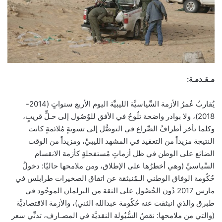
مـقـدمـة:
يُقاربُ عُمرُ الأزمة السِّياسيَّة الليبيَّة اليوم الأربع سنواتٍ (2014-
2018)، ولا بوادر واضحة تلُوحُ في الأفق للوُصُول إلى حـلٍّ قريبٍ،
وكلما تأخر أطرافُ الصِّراع في التوصُّل إلى تسويةٍ مُلائمةٍ كانت
النتيجة مزيداً من التعقيد في المشهد الليبيِّ، ومزيداً من الوقت
الضائع على الوطن في ظل أزماتٍ مُستفحلةٍ كأزمة الانقسام
السِّياسيِّ (وهي أخطرُها على الإطلاق، ومن ملامحها حاليّا: دخولُ
حُكُومة الوفاق الوطني الـمُنبثقة عن اتفاق الصخيرات طرابلس في
مارس 2017 دُون الحُصُول على الثقة من البرلمان الموجُود في
طبرق والذي انبثقت عنه حُكُومة عبدالله الثني)، والأزمة الاقتصاديَّة
(والتي من ملامحها: نقصُ السُّيُولة النقديَّة في المصـارف، تدنِّي سعر