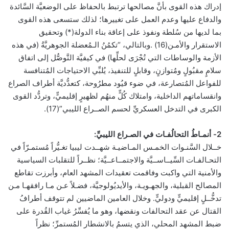
إدراك هذه القوى بأنَّ مصالحها ترتبط بالحفاظ على الوضعيَّة السَّائدة
والدفاع عليها وعدم العمل على تغييرها؛ لذلك ستسعى هذه القوى
بما لديها من سُلطة ونفوذ على إعاقة بناء الدولة(*) وتحقيق
الاستقرار والأمـن(16) .وبالتالي، “تكمُنُ الـمُعضلة الجوهريَّةُ (في هذه
الأزمة والوساطات التي تُجْرَى لحلِّها) في كيفيَّة التَّوصُّل إلى اتفاق
سلامٍ مقبُولٍ ومُتوازنٍ، وقابلٍ للتنفيذ، يُلبِّي الاحتياجات المُتنافسة
للفواعل المُتصارعة، في ضوء قيُود مطرُوحة، كتعدُّديَّة أطراف الصراع
وانقساماتهم الداخلية، وامتلاك كُلٍّ منهُم لظهيرٍ إقليميٍّ، وتردُّد القوى
الكبرى في التدخل العسكريِّ لحسم الصــراع الليبي”(17).
2- أنمـاطُ التحالُفـات في الصـراع الليبيِّ:
خــلال السَّنـوات الخمـس المـاضيـة شهــدت ليبيا تغـيُّراً مُستمـرّاً في
التحـالفـات السِّيــاســيَّة والاجتمــاعــيَّة؛ نظــراً للتقلبات السياسية
والأمنية التي واكبت وفاقمت تعقيدات المشهد العام، وأبرزت تقاطع
المصالح القبلية، والجهـويـة، والأيديُولوجيَّة، فضـلاً عـن مـا رافقهـا مـن
تدخُّــلٍ إقليميٍّ ودوليٍّ. وخلال العامين الماضيين لم تتوقف أطرافُ
القتال عن عقد التحالفات ونقضها، وهو ما يُفسِّرُ غياب القُدرة على
ضبط المشهد المحلي، الذي يتسمُ بالانشطار المُستمرِّ؛ نظراً