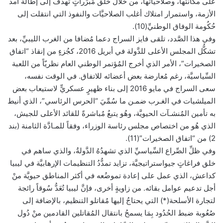
على مكانتها، وصلاحياتها، من خلال خلق مُبرِّراتٍ تهدفُ إلى إطالة أمد
الأزمة، واستمرار امتلاك أغلب الصلاحيَّات والنفوذ التي انتقلت إلى
حُكُومة الوفاق الوطنيِّ(10).
وفي هذا الصَّدد، تلقى فايز السراج دعما مُضافا من الغرب الليبيِّ، بعد
تشكُّل المجلس الأعلى للدَّولة في أبريل 2016، كجُزءٍ من إنقاذ “اتفاق
الصخيرات”، الأمر الذي أخرج المُؤتمر الوطني العام نظريّاً من اللعبة
السِّياسيَّة، رغم مُعارضة بعض أعضائه للاتفاق. في الوقت نفسه،
سعى السراج في مايو 2016 إلى بناء ظهيرٍ عسكريٍّ لاستيعاب بعض
الميلشيات في الغـرب ضمـن ما سُمِّيَ “الحرس الرئاسي”، الذي أنيط
به تأمين المُنشـآت الحيويَّة، وهُو يتبعُ مُباشرةً للقائد الأعلى للجيش،
الذي هُو من اختصاص مجلس رئاسة الوزراء، وفقاً للمـادَّة الثامنة (بند
2) من “اتفاق الصخيرات”(11).
وفي ظلِّ الصِّراع السِّياسيِّ الذي تشهدُهُ الدَّولةُ، والذي ساهم في
خلق فراغاتٍ جيواستراتيجيَّة، تزايد تمدُّدُ التنظيمات الإرهابيَّة في ليبيا
كداعش، الذي عمل على إعادة تموضُعه في أكثر المناطق حيويَّة منْ
أجل تدعيم عوامل بقائه. من زاويةٍ أخرى، فإنَّ ليبيا تُعَدُّ سُوقاً رائجة
لتجارة الأسلحة(*) التي يحتاجُ إليها مُقاتلو التنظيم، بالإضافة إلى
صُعُوبة ضبط الحُدُود بِمَا يسمحُ بانتقال المُقاتلين القادمين منْ دُول