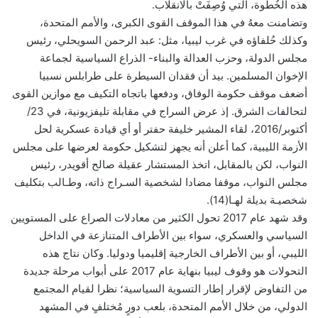
هذه الخُطوة، التي وُصِفَتْ بالانقلاب.
وتضامنت معهُ في هذا الموقف القوى الكبرى، والأمم المتحدة،
وكذلك حُلفاؤه في غرب ليبيا، مثل: عبد الرحمن السويحلي، رئيس
مجلس الدولة، وحزب العدالة والبناء- الذراع السياسية لجماعة
الإخوان المسلمين. بيد أن فقدان السيطرة على طرابلس نسبيا
أضعف موقف حكومة الوفاق، ودفعها باتجاه التكيف مع موازين القوى
لتحالفات الشرق. إذ عرض السراج في مقابلة تليفزيونية، في 23/
أكتوبر/2016، لقاء المشير خليفة حفتر أو أي قيادة عسكرية لحل
الأزمة الليبية، كما أعلن أنه يجهز لتشكيل حكومة لعرضها على مجلس
النواب، لكن بالمقابل، اتخذ المستشار عقيلة صالح أقويدر، رئيس
مجلس النواب، موقفا مضادا لشخصية السـراج ذاته، وطـالب بتكليف
شخصيـة بديلة لهـا(14).
وقد شهد عام 2017 تحول الكثير من معادلات الصراع على المستويين
السياسي والعسكري، سواء بين الأطراف المتنازعة في الداخل
الليبي، أو بين الأطراف الخارجية إقليميا ودوليا. وكان نتاج هذه
التحولات هو وقوف ليبيا بنهاية عام 2017 على أبواب مرحلة جديدة
من التفاوض لإقرار إطار التسوية السياسية؛ نظرا لقيام المجتمع
الدولي، من خلال الأمم المتحدة، بلعب دورٍ مُختلفٍ في المشهد