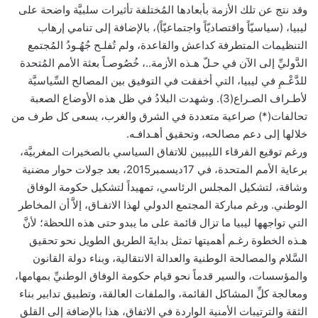
وقد نتج عن تلك الأزمة بأبعادها المُختلفة تأثيرات سلبيَّة واضحة على
ليبيا، (سياسيّاً واقتصاديّاً واجتماعيّاً)، بالإضافة إلى تنامي إرهاب
التنظيمات المتطرفة كداعش والقاعدة، ولم تُفلـح جُهُـودُ المُجتمع
الدَّوليِّ إلى الآن في حـلّ هـذه الأزمة..، خُصُوصـاً بعثة الأمم المُتحدة
للدَّعْـمِ في ليبيا، التي أخفقت في التوفيق بين المصالح السِّياسيَّة
لأطـراف الصـراع(3). وشهدت البلادُ في ظل هذه الأوضاع الصعبة
تحالفات(*) صراعية متعددة في الشرق والغرب، يسعى كل طرف من
خلالها إلى دعم مصالحه، وتحقيق أهـدافـه.
ورغم توقيع الفرقاء الليبيين للاتفاق السياسي بالصخيرات المغربيَّة،
برعاية الأمم المتحدة، في 17ديسمبر2015، بعد جولات حوار مضنية
وشاقة، لتشكيل المجلس الرئاسي، تمهيداً لتشكيل حكومة الوفاق
الوطني. ورغم مباركة المجتمع الدولي لهذا الاتفـاق، إلاَّ أن المخاطر
التي تواجهها ليبيا ما تزال قائمة على ما يبدو حتى هذه اللحظة؛ لأنَّ
هـذه الخطوة رغـم أهميتها تمثل بدايةَ الطريق الطويل نحو تحقيق
السَّلام والمصالحة الوطنية والعدالة الانتقالية، وبناء دولة القانون
والمؤسسات، والسير قدماً نحو قيام حكومة الوفاق الوطنيِّ بمهامها،
ومعالجة كلِّ المشاكل القائمة، والملفات العالقة، وتطبيق تدابير بناء
الثقة والترتيبات الأمنية الواردة في الاتفاق، هذا بالإضافة إلى القلق