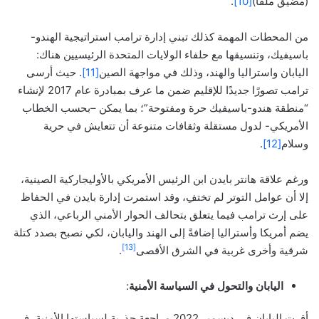
(مضيق ملقا)
[10]
.
من المحطات المهمة كذلك تبني إدارة ترامب استراتيجية الهندو-
باسيفيك، وتنسيقها مع حلفاء الولايات المتحدة الرئيسيين هناك:
اليابان واستراليا والهند، وذلك في مواجهة الصين
[11]
. حيث أرسى
ترامب تصورًا جديدًا للإقليم ضمن ما عرف بمبادرة عام 2017 لإنشاء
“منطقة هندو-باسيفيك حرة ومفتوحة”؛ بما يمكن –بحسب الخطاب
الأمريكي- لدول مستقلة وثقافات متنوعة أن تتعايش في حرية
وسلام
[12]
.
ورغم علاقة هانتر بايدن ابن الرئيس الأمريكي بالأوليجاركية الصينية،
إلا أن عوامل التوتر لم تختفِ، وقد استمرت إدارة بايدن في الحفاظ
على إرث ترامب فيما يتعلق بتحالف الحوار الأمني الرباعي، الذي
يضم أمريكا وأستراليا إضافةً إلى الهند واليابان، لكي نصبح بصدد كتلة
[13]
شرقية وأخرى غربية في الشرق الأقصى
.
اليابان والتحول في السياسة الأمنية
:
أقرت اليابان في ديسمبر 2022 مراجعة جذرية لسياستها الأمنية، في