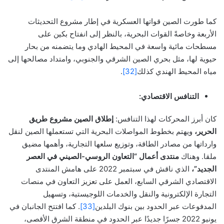
كما طورت الصين قواتها العسكرية في إطار مشروع التحديثات
الأربعة وخاصةً القوات البحرية، بالنظر إلى انفتاح بكين على
مسطحات مائية واسعة في المحيط الهادي وما يتضمنه من بحار
حيوية لها، مثل بحري الصين الشرقي والجنوبي، وامتداد مصالحها إلى
مياه المحيط الهندي كذلك
[32]
.
التنافس الاقتصادي:
كان أبرز المحركات لهذا التنافس:
إطلاق الصين
مشروع
طريق
الحرير،
ويهتم بخطوط المواصلات البحرية التي تستعملها الصين لنقل
وارداتها من مصادر الطاقة، وتوزيع سلعها التجارية، وأهمها مضيق
ملقا. وهناك
منتدى أعمال “التعاون الروسي-الصيني في العصر
الجديد”،
الذي ناقش في سبتمبر 2022 على هامش المنتدى
الاقتصادي الشرقي السابع، العمل على تعزيز التعاون في منصات
التجارة الإلكترونية والنقل والخدمات اللوجيستية، وتسهيل
المدفوعات عبر الحدود بين بنوك البلدين
[33]
. كما افتتح الجانبان في
يونيو 2022 جسرًا جديدًا عبر الحدود في منطقة الشرق الأقصى،