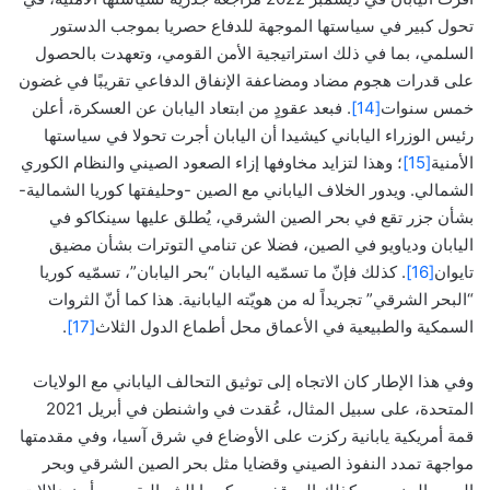
تحول كبير في سياستها الموجهة للدفاع حصريا بموجب الدستور
السلمي، بما في ذلك استراتيجية الأمن القومي، وتعهدت بالحصول
على قدرات هجوم مضاد ومضاعفة الإنفاق الدفاعي تقريبًا في غضون
خمس سنوات
[14]
. فبعد عقودٍ من ابتعاد اليابان عن العسكرة، أعلن
رئيس الوزراء الياباني كيشيدا أن اليابان أجرت تحولا في سياستها
الأمنية
[15]
؛ وهذا لتزايد مخاوفها إزاء الصعود الصيني والنظام الكوري
الشمالي. ويدور الخلاف الياباني مع الصين -وحليفتها كوريا الشمالية-
بشأن جزر تقع في بحر الصين الشرقي، يُطلق عليها سينكاكو في
اليابان ودياويو في الصين، فضلا عن تنامي التوترات بشأن مضيق
تايوان
[16]
. كذلك فإنّ ما تسمّيه اليابان “بحر اليابان”، تسمّيه كوريا
“البحر الشرقي” تجريداً له من هويّته اليابانية. هذا كما أنّ الثروات
السمكية والطبيعية في الأعماق محل أطماع الدول الثلاث
[17]
.
وفي هذا الإطار كان الاتجاه إلى توثيق التحالف الياباني مع الولايات
المتحدة، على سبيل المثال، عُقدت في واشنطن في أبريل 2021
قمة أمريكية يابانية ركزت على الأوضاع في شرق آسيا، وفي مقدمتها
مواجهة تمدد النفوذ الصيني وقضايا مثل بحر الصين الشرقي وبحر