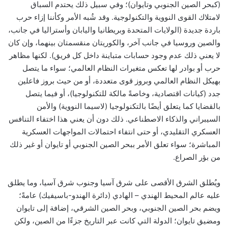
(كبحر الصين الجنوبي وتايوان)؛ وفي سبيل ذلك يحتدم السباق
لامتلاك القوى النووية والتكنولوجية. وقد شُبه الأمر وكأننا إزاء حرب
باردة جديدة (الولايات المتحدة وبريطانيا واليابان وأستراليا في جانب،
والصين وروسيا في جانب آخر، والكوريتان منقسمتان بينهما، وإن كان
لا يعني ذلك عدم وجود حسابات متباينة داخل كل فريق). لكنها مظاهر
حرب أو بوادر لها تعكس متغيرات النظام العالمي؛ سواء ما يتصل
بهيكل النظام العالمي وبروز قوى متعددة، أو من حيث بروز فاعلين
جدد (كيانات اقتصادية، وخاصةً مالكة للتكنولوجيا)، أو فيما يتصل
بالقضايا كما يتعلق أيضًا بالتكنولوجيا (لاسيما النووية) والأمن
السيبراني والذكاء الاصطناعي. ذلك دون أن يعني هذا اختفاء التنافس
العسكري التقليدي، أو حتى انتفاء احتمالات المواجهات العسكرية
المباشرة؛ سواء تعلق الأمر ببحر الصين الجنوبي أو تايوان أو غير ذلك
من بؤر الصراع.
ويُطلق الشرق الأقصى على شرق آسيا وجنوب شرق آسيا، وما يطلق
عليه عالم المحيط الهندي – الهادي (دائرة الهندو-باسيفيك) عامةً؛
ويضم بحر الصين الجنوبي، وبحر الصين الشرقي، إضافة إلى تايوان
ومضيق تايوان؛ الدولة التي كانت عبر التاريخ جزءًا من الصين، ولكن