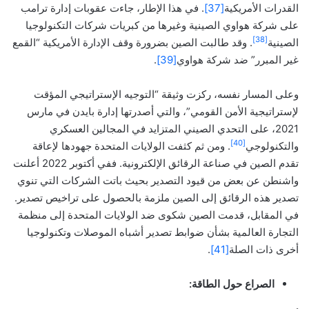
القدرات الأمريكية
[37]
. في هذا الإطار، جاءت عقوبات إدارة ترامب
على شركة هواوي الصينية وغيرها من كبريات شركات التكنولوجيا
[38]
الصينية
. وقد طالبت الصين بضرورة وقف الإدارة الأمريكية “القمع
غير المبرر” ضد شركة هواوي
[39]
.
وعلى المسار نفسه، ركزت وثيقة “التوجيه الإستراتيجي المؤقت
لإستراتيجية الأمن القومي”، والتي أصدرتها إدارة بايدن في مارس
2021، على التحدي الصيني المتزايد في المجالين العسكري
[40]
والتكنولوجي
. ومن ثم كثفت الولايات المتحدة جهودها لإعاقة
تقدم الصين في صناعة الرقائق الإلكترونية. ففي أكتوبر 2022 أعلنت
واشنطن عن بعض من قيود التصدير بحيث باتت الشركات التي تنوي
تصدير هذه الرقائق إلى الصين ملزمة بالحصول على تراخيص تصدير.
في المقابل، قدمت الصين شكوى ضد الولايات المتحدة إلى منظمة
التجارة العالمية بشأن ضوابط تصدير أشباه الموصلات وتكنولوجيا
أخرى ذات الصلة
[41]
.
الصراع حول الطاقة: