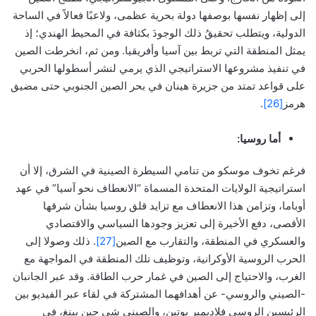
إلى إظهار نفسها بوصفها دولة بحرية عظمى، ولاعبًا فعالاً في الساحة
الدولية، ويتطلب تحقيقُ ذلك الوجودَ بكثافة في المحيط الهندي؛ إذ
يمثل المنطقة التي تربط بين آسيا وأفريقيا. ومن ثم، انخرطت الصين
في تنفيذ مشروعها الاستراتيجي الذي يرمي لنشر أسطولها الحربي
على قواعد تمتد من جزيرة هينان في بحر الصين الجنوبي حتى مضيق
هرمز
[26]
.
أما روسيا:
فرغم تخوف موسكو من تنامي السيطرة الصينية في الشرق، إلا أن
استراتيجية الولايات المتحدة المسماة “الانعطاف نحو آسيا” في عهد
أوباما، وتزامن هذا الانعطاف مع تزايد قلق روسيا بشأن شرقها
الأقصى، دفع الأخيرة إلى تعزيز وجودها السياسي والاقتصادي
والعسكري في المنطقة، والتقارب مع الصين
[27]
. ذلك وصولا إلى
الحرب الروسية الأوكرانية، وتوظيف تلك المنطقة في المواجهة مع
الغرب، والاحتياج إلى الصين في غمار حرب الطاقة. وقد عبر الجانبان
-الصيني والروسي- عن أهدافهما المشتركة في لقاء عبر الفيديو بين
الرئيسين الروسي فلاديمير بوتين، والصيني شي جين بينغ، في