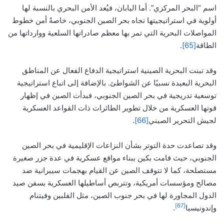
اسم “البحر المركزي”. أما اليابان، فيُعد الأمن البحري بالنسبة لها
أولوية في استراتيجيتها تجاه بحر الصين الجنوبي، خاصةً أمن خطوط
المواصلات البحرية التي تمر بها معظم صادراتها السلعية ووارداتها من
الطاقة
[65]
.
وقد تبنت البحرية الصينية استراتيجية الدفاع الفعال عن المناطق
البحرية البعيدة نسبيًا عن الشواطئ. بالإضافة إلى اتباع استراتيجية
توسعية تدريجية في بحر الصين الجنوبي، فبدأت الصين في إظهار
قوتها العسكرية من خلال تطوير الطائرات ذات القواعد العسكرية
لجيش التحرير الصيني
[66]
.
وقد تصاعدت حدة التوتر بشأن النزاعات الإقليمية في بحر الصين
الجنوبي، حيث قامت بكين ببناء مواقع عسكرية في عدة جزر صغيرة
مستصلحة، كما لا تتوقف الصين عن القيام بهجمات سيبرانية ضد
مصالح ومؤسسات أمريكية، وتتربص أساطيلها العسكرية بسفن صيد
الدول المجاورة لها في بحر جنوب الصين، مثل الفلبين وفيتنام
[67]
وإندونيسيا
.