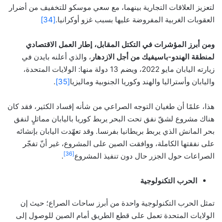
لتعزيز العلاقات التجارية بينهما، مع سعي موسكو للتخفيف من أضرار
العقوبات الغربية المفروضة عليها بسبب غزو أوكرانيا.
[34]
ومن أبرز المؤشرات في التكتل المقابل، إطار العمل الاقتصادي
لمنطقة الهندو-باسيفيك من أجل الازدهار
، والذي أعلنه بايدن في
زيارته اليابان مايو 2022، ويضم 13 دولة منها: الولايات المتحدة،
واليابان وأستراليا والهند وكوريا الجنوبية وماليزيا
[35]
.
هذا، علمًا أن طغيان التوجه الصراعي من شأنه إفساد الكثير، فقد كان
هناك مشروع لشقّ نفق تحت البحر يربط كوريا باليابان مماثلٍ لنفق
بحر المانش الذي يربط بريطانيا بفرنسا. وقد تعهّدت اليابان بإنشائه
على نفقتها الكاملة، ووافقت الصين على المشروع، غير أنّ تفجّر
[36]
الصراعات حول الجزر حال دون تنفيذ المشروع
.
الحرب التكنولوجية
تمثل الحرب التكنولوجية واحدة من أبرز ساحات الصراع؛ حيث إن
الولايات المتحدة تعمل على قطع الطريق أمام الصين للوصول إلى