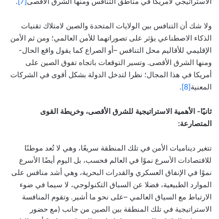
الاستراتيجي لأمريكا في مناطق التنافس ومنها الشرق الأقصى
[7]
.
ولا شك أن التنافس بين الولايات المتحدة والصين لامتلاك تقنيات
الذكاء الاصطناعي يؤثر على تصوراتهما للأمن العالمي؛ ومن ثم الأمن
الإقليمي للأقاليم محل التنافس –أو الصراع كما يقول واقع الحال-
ومنها الشرق الأقصى. وتسير التوقعات باتجاه تفوق الصين على
أمريكا في هذا المجال؛ نظرا لتدخل الدولة بشكل أقوى في الشركات
المعنية
[8]
.
ثانيًا- الأهمية الاستراتيجية للشرق الأقصى، وخريطة القوى
المتصارعة:
تتغير ديناميات الأمن في تلك المنطقة سريعًا، وهي لا تُعد موطنًا
للاقتصادات الأسرع نموًا في العالم فحسب، بل اليوم أيضًا الأسرع
نموًا في الإنفاق العسكري والقدرات البحرية، وهي أشد منافس على
الموارد الطبيعية، فضلا عن السباق التكنولوجي، لا سيما في ضوء
الارتباط مع السياق العالمي –على نحو ما أشير. وتقوم المنافسة
الاستراتيجية في تلك المنطقة بين الصين من جانب (مع حضور