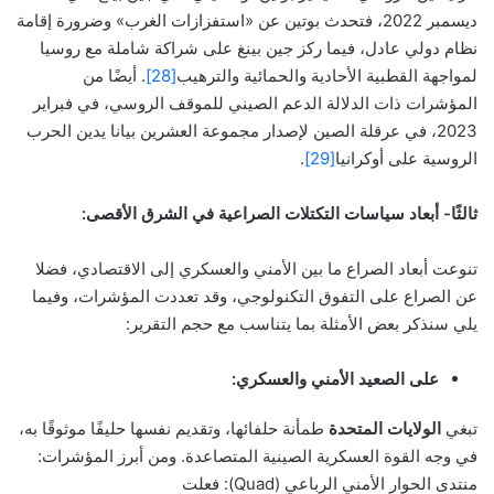
ديسمبر 2022، فتحدث بوتين عن «استفزازات الغرب» وضرورة إقامة
نظام دولي عادل، فيما ركز جين بينغ على شراكة شاملة مع روسيا
لمواجهة القطبية الأحادية والحمائية والترهيب
[28]
. أيضًا من
المؤشرات ذات الدلالة الدعم الصيني للموقف الروسي، في فبراير
2023، في عرقلة الصين لإصدار مجموعة العشرين بيانا يدين الحرب
الروسية على أوكرانيا
[29]
.
ثالثًا- أبعاد سياسات التكتلات الصراعية في الشرق الأقصى:
تنوعت أبعاد الصراع ما بين الأمني والعسكري إلى الاقتصادي، فضلا
عن الصراع على التفوق التكنولوجي، وقد تعددت المؤشرات، وفيما
يلي سنذكر بعض الأمثلة بما يتناسب مع حجم التقرير:
على الصعيد الأمني والعسكري:
تبغي
الولايات المتحدة
طمأنة حلفائها، وتقديم نفسها حليفًا موثوقًا به،
في وجه القوة العسكرية الصينية المتصاعدة. ومن أبرز المؤشرات:
منتدى الحوار الأمني الرباعي (Quad): فعلت