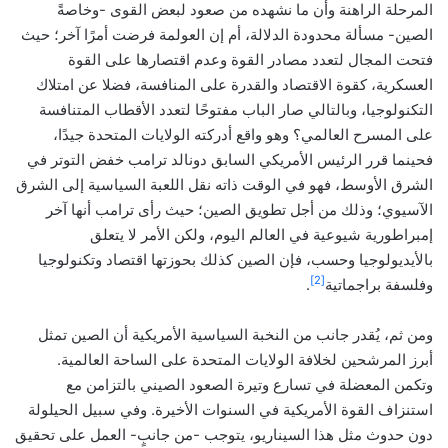
المرحلة الراهنة وأن ما نشهده من صعود لبعض القوى -وخاصةً
الصين- مسألة محدودة الدلالة، أم إن العولمة فرضت أمرًا آخر؛ حيث
فتحت المجال لتعدد مصادر القوة وعدم اقتصارها على القوة
العسكرية، كقوة الاقتصاد والقدرة على المنافسة، فضلا عن امتلاك
التكنولوجيا، وبالتالي صار الباب مفتوحًا لتعدد الأقطاب المتنافسة
على المسرح العالمي؟ وهو واقع أدركته الولايات المتحدة جيدًا،
فحينما قرر الرئيس الأمريكي السابق دونالد ترامب خفض التوتر في
الشرق الأوسط، فهو في الوقت ذاته نقل اللعبة السياسية إلى الشرق
الآسيوي؛ وذلك من أجل تطويق الصين؛ حيث رأى ترامب أنها آخر
إمبراطورية شيوعية في العالم اليوم، ولكن الأمر لا يتعلق
بالأيديولوجيا وحسب، فإن الصين كذلك بحوزتها اقتصاد وتكنولوجيا
[2]
وفلسفة براجماتية
.
ومن ثم، يُقدر جانب من النخبة السياسية الأمريكية أن الصين تمثل
أبرز المرشحين لخلافة الولايات المتحدة على الساحة العالمية.
وتكمن المعضلة في تسارع وتيرة الصعود الصيني بالتزامن مع
استنزاف القوة الأمريكية في السنوات الأخيرة. وفي سبيل الحيلولة
دون حدوث مثل هذا السيناريو، يتوجب -من جانبٍ- العمل على تحقيق