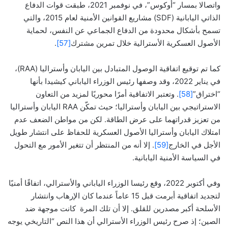
واتصالا بمسار “أوكوس”، في نوفمبر 2021، طبقت قوات الدفاع
الذاتي اليابانية (SDF) مشاريع القوانين الأمنية لعام 2015، والتي
تسمح بأشكال محدودة من الدفاع الجماعي عن النفس، لحماية
الأصول العسكرية الأسترالية خلال تمرين مشترك
[57]
.
كما تم توقيع اتفاقية الوصول المتبادل بين اليابان وأستراليا (RAA)،
في يناير 2022، وقد وصفها رئيس الوزراء الياباني كيشيدا بأنها
“اختراق”
[58]
. وتعتبر الاتفاقية أمرًا محوريًا لمزيد من التعاون
الاستراتيجي بين اليابان وأستراليا؛ حيث تمكّن RAA اليابان وأستراليا
من تعزيز قدراتهما على عرض الطاقة. لكن من مواطن الضعف عدم
امتلاك اليابان وأستراليا الأصول العسكرية للحفاظ على انتشار طويل
الأجل في الخارج
[59]
. إلا أنه من المنتظر أن تتغير الأمور مع التحول
في السياسة الأمنية اليابانية.
وفي أكتوبر 2022، وقع رئيسا الوزراء الياباني والأسترالي، اتفاقًا أمنيًا
لتجديد اتفاقية أبرمت قبل 15 عاماً عندما كان الإرهاب وانتشار
الأسلحة أكبر مصدرين للقلق. إلا أن تلك المرة كانت موجهة ضد
الصين؛ إذ صرح رئيس الوزراء الأسترالي أن هذا النص “التاريخي يوجه