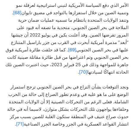
الأمر الذي دفع السياسة الأمريكية لتبني استراتيجية لعرقلة نمو
وتنمية الصين من خلال استفزازها بالتواجد في مضيق تايوان
[68]
.
وتنفذ الولايات المتحدة بانتظام ما تسميه عمليات ضمان حرية
الملاحة في بحر الصين الجنوبي، متحدية ما تصفه أنه قيود على
المرور تفرضها الصين. وقد أعلنت بكين في يوليو 2022 أن جيشها
“أبعد” مدمرة أمريكية أبحرت في القرب من جزر باراسيل المتنازع
عليها في بحر الصين الجنوبي
[69]
. كما قد حلقت طائرة أمريكية فوق
بحر الصين الجنوبي وتم اعتراضها من قبل طائرة مقاتلة صينية كانت
جاهزة للمواجهة وذلك في 25 فبراير 2023، حيث اعتبرت الصين تلك
الحادثة انتهاكًا لسيادتها
[70]
.
ونجد التوقعات بشأن النزاع في بحر الصين الجنوبي ترجح استمرار
الوضع على ما هو عليه في وعدم تطور الصراع إلى حالة من الحرب
الشاملة. فعلى الرغم من التحركات الصينية إلا أن الولايات المتحدة
وحلفاءها يواجهون تلك التحركات بشكل متوازن، لاسيما أنه في حالة
حدوث صراع عنيف في المنطقة ستكون الغلبة للصين بسبب مركز
انتشار القواعد العسكرية في الجزر وخاصة الجزر الصناعية
[71]
.