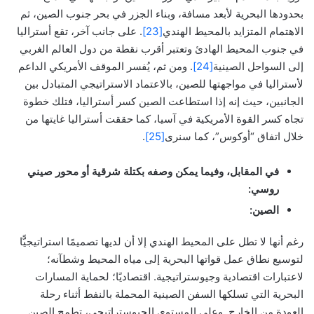
بحدودها البحرية لأبعد مسافة، وبناء الجزر في بحر جنوب الصين، ثم
الاهتمام المتزايد بالمحيط الهندي
[23]
. على جانب آخر، تقع أستراليا
في جنوب المحيط الهادئ وتعتبر أقرب نقطة من دول العالم الغربي
إلى السواحل الصينية
[24]
. ومن ثم، يُفسر الموقف الأمريكي الداعم
لأستراليا في مواجهتها للصين، بالاعتماد الاستراتيجي المتبادل بين
الجانبين، حيث إنه إذا استطاعت الصين كسر أستراليا، فتلك خطوة
تجاه كسر القوة الأمريكية في آسيا، كما حققت أستراليا غايتها من
خلال اتفاق “أوكوس”، كما سنرى
[25]
.
في المقابل، وفيما يمكن وصفه بكتلة شرقية أو محور صيني
روسي:
الصين:
رغم أنها لا تطل على المحيط الهندي إلا أن لديها تصميمًا استراتيجيًّا
لتوسيع نطاق عمل قواتها البحرية إلى مياه المحيط وشطآنه؛
لاعتبارات اقتصادية وجيوستراتيجية. اقتصاديًا؛ لحماية المسارات
البحرية التي تسلكها السفن الصينية المحملة بالنفط أثناء رحلة
العودة من الخارج. وعلى المستوى الجيوستراتيجي، تطمح الصين