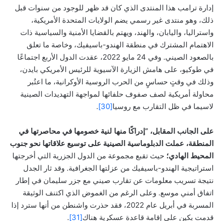
إدارة ترامب هذا المنتدى الذي كان قد ظهر للوجود من سنوات قبل
ذلك، وهو منتدى غير رسمي يضم الولايات المتحدة الأمريكية،
واستراليا، واليابان، والهند، ويهتم بالقضايا الأمنية والسياسية ذات
الاهتمام المشترك في منطقة الهندو-باسيفيك، وخاصة ما تعلق
بالصعود الصيني. وفي 24 مايو 2022، عقدت الدول الأربع اجتماعًا
في طوكيو، على هامش الزيارة الآسيوية للرئيس الأمريكي بايدن،
وذلك في وقتٍ حساسٍ من الحرب الروسية الأوكرانية، ما اعتُبر
محاولة أمريكية لصف صفوف حلفائها لمواجهة التهديدات الصينية
لاسيما في ظل التقارب مع روسيا
[30]
.
على الجانب المقابل، “إدراكًا منها لنية خصومها في محاصرتها في
المنطقة، عملت الدبلوماسية الصينية على توسيع علاقاتها نحو جنوب
المحيط الهادي؛
حيث تقبع مجموعة من الدول الجزرية التي أخرجتها
استراتيجية الهندو-باسيفيك من عزلتها الجغرافية. وقد ثار الجدل
نتيجة تسريب معلومات عن تقارب صيني مع جزر سليمان في إطار
اتفاق أمني موسع. وعلى الرغم من الغموض الذي اكتنف الوثيقة
المسربة في أبريل عام 2022، فقد حذرت واشنطن من أنها سترد إذا
قدمت بكين على إقامة قاعدة عسكرية هناك
[31]
.