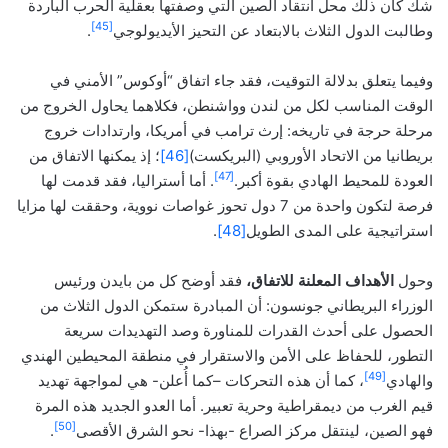
شك كان ذلك محل انتقاد الصين التي وصفتها بعقلية الحرب الباردة
[45]
وطالبت الدول الثلاث بالابتعاد عن التحيز الأيديولوجي
.
وفيما يتعلق بدلالة التوقيت، فقد جاء اتفاق “أوكوس” الأمني في
الوقت المناسب لكل من لندن وواشنطن، فكلاهما يحاول الخروج من
مرحلة حرجة في تاريخه: إرث ترامب في أمريكا، وارتدادات خروج
بريطانيا من الاتحاد الأوروبي (البريكست)
[46]
؛ إذ يمكنها الاتفاق من
[47]
العودة للمحيط الهادي بقوة أكبر.
. أما أستراليا، فقد قدمت لها
فرصة لتكون واحدة من 7 دول تحوز غواصات نووية، وحققت لها مزايا
استراتيجية على المدى الطويل
[48]
.
وحول
الأهداف المعلنة للاتفاق،
فقد أوضح كل من بايدن ورئيس
الوزراء البريطاني جونسون: أن المبادرة ستمكن الدول الثلاث من
الحصول على أحدث القدرات للمناورة وصد التهديدات سريعة
التطور، للحفاظ على الأمن والاستقرار في منطقة المحيطين الهندي
[49]
والهادي
، كما أن هذه التحركات –كما أُعلن- هي لمواجهة تهديد
قيم الغرب من ديمقراطية وحرية تعبير. أما العدو الجديد هذه المرة
[50]
فهو الصين، لينتقل مركز الصراع -بهذا- نحو الشرق الأقصى
.