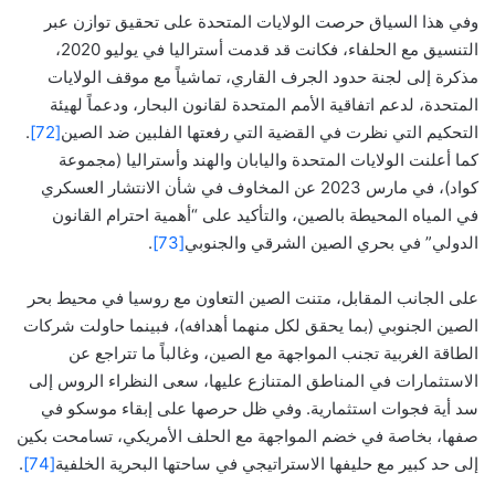
وفي هذا السياق حرصت الولايات المتحدة على تحقيق توازن عبر
التنسيق مع الحلفاء، فكانت قد قدمت أستراليا في يوليو 2020،
مذكرة إلى لجنة حدود الجرف القاري، تماشياً مع موقف الولايات
المتحدة، لدعم اتفاقية الأمم المتحدة لقانون البحار، ودعماً لهيئة
التحكيم التي نظرت في القضية التي رفعتها الفلبين ضد الصين
[72]
.
كما أعلنت الولايات المتحدة واليابان والهند وأستراليا (مجموعة
كواد)، في مارس 2023 عن المخاوف في شأن الانتشار العسكري
في المياه المحيطة بالصين، والتأكيد على “أهمية احترام القانون
الدولي” في بحري الصين الشرقي والجنوبي
[73]
.
على الجانب المقابل، متنت الصين التعاون مع روسيا في محيط بحر
الصين الجنوبي (بما يحقق لكل منهما أهدافه)، فبينما حاولت شركات
الطاقة الغربية تجنب المواجهة مع الصين، وغالباً ما تتراجع عن
الاستثمارات في المناطق المتنازع عليها، سعى النظراء الروس إلى
سد أية فجوات استثمارية. وفي ظل حرصها على إبقاء موسكو في
صفها، بخاصة في خضم المواجهة مع الحلف الأمريكي، تسامحت بكين
إلى حد كبير مع حليفها الاستراتيجي في ساحتها البحرية الخلفية
[74]
.