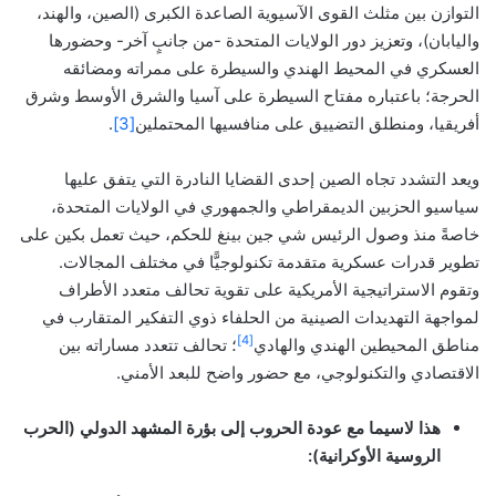
التوازن بين مثلث القوى الآسيوية الصاعدة الكبرى (الصين، والهند،
واليابان)، وتعزيز دور الولايات المتحدة -من جانبٍ آخر- وحضورها
العسكري في المحيط الهندي والسيطرة على ممراته ومضائقه
الحرجة؛ باعتباره مفتاح السيطرة على آسيا والشرق الأوسط وشرق
أفريقيا، ومنطلق التضييق على منافسيها المحتملين
[3]
.
ويعد التشدد تجاه الصين إحدى القضايا النادرة التي يتفق عليها
سياسيو الحزبين الديمقراطي والجمهوري في الولايات المتحدة،
خاصةً منذ وصول الرئيس شي جين بينغ للحكم، حيث تعمل بكين على
تطوير قدرات عسكرية متقدمة تكنولوجيًّا في مختلف المجالات.
وتقوم الاستراتيجية الأمريكية على تقوية تحالف متعدد الأطراف
لمواجهة التهديدات الصينية من الحلفاء ذوي التفكير المتقارب في
[4]
مناطق المحيطين الهندي والهادي
؛ تحالف تتعدد مساراته بين
الاقتصادي والتكنولوجي، مع حضور واضح للبعد الأمني.
هذا لاسيما مع عودة الحروب إلى بؤرة المشهد الدولي (الحرب
الروسية الأوكر
ا
نية):