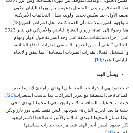
الصين الجنوبي، وكذلك الموقف من كوريا الشمالية. ومن أبرز دلالات
هذه القمة قرار بايدن -المتمثل بدعوة رئيس وزراء اليابان ليكون
ضيفه الأول- بما يعكس تجديد أولويته بشأن التحالفات الأمريكية
لمواجهة الصين. ولا شك أن القمة كانت محل اعتراض الصين
[18]
.
هذا وصولا إلى اتفاق وزيري الدفاع الياباني والأمريكي في يناير 2023
على “إجراء مناقشات مكثفة على وجه السرعة حول أدوار ومهام
التحالف”؛ على أساس التعزيز الأساسي لقدرات الدفاع اليابانية،
و”التشغيل الفعال لقدرات الضربات المضادة”، بما يتفق والاتجاه
الياباني الجديد
[19]
.
وبشأن
الهند:
تبنت نيودلهي استراتيجية المحيطين الهندي والهادئ لإدارة الصين
الصاعدة في المنطقة مع تعزيز الشراكات بما يناسب المتغيرات
[20]
؛
حيث سمح غياب المنافسة الاستراتيجية في المحيط الهندي – في
حقبة ما بعد الحرب الباردة- لنيودلهي ليس فقط بلعب دور بارز ولكن
أيضًا ضمان المحيط الهندي الملائم والآمن لمصالحها الاستراتيجية.
لكن صعود الصين أجبر الهند على مراجعة خيارات سياستها
الخارجية
[21]
.