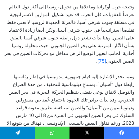
ونتيجة حرب أوكرانيا وما تلاها من تحويل روسيا إلى أكثر دول العالم
تعرضاً للعقوبات، فإن الحرب قد تعيد تشكيل الموازين الاستراتيجية
في منطقة جنوب شرقي آسيا. فالعزلة الجديدة لروسيا لا تعني فقط
تقليصاً استراتيجياً في جنوب شرقي آسيا، ولكن أيضاً زيادة الاعتماد
على الصين. وهنا بدأت تشعر دول رابطة جنوب شرقي آسيا بالقلق
بشأن الآثار المترتبة على بحر الصين الجنوبي. حيث محاولة روسيا
أحادية الجانب لتغيير الوضع الراهن تتداخل مع تحركات الصين في بحر
الصين الجنوبي
[75]
.
ومما تجدر الإشارة إليه قيام جمهورية إندونيسيا في إطار رئاستها
رابطة دول “آسيان”، بمساعٍ دبلوماسية للتخفيف من حدة الصراع
والتوصل لاتفاق نوعي يقضي بتنظيم الحركة البحرية في بحر الصين
الجنوبي. وقد بدأت بوادر تلك الجهود باجتماع عُقد بين مسؤولين
ودبلوماسيين من “آسيان” والصين لمناقشة تطبيق مدونة قواعد
السلوك في بحر الصين الجنوبي في الفترة من 8 إلى 10 مارس
2023. ورغم تفاؤل البعض بالمسعى الإندونيسي، فهناك من يتوقع ألا
تأتي تلك البادرة بجديد، إذ لم تثبت الصين جدية نواياها في حل الأزمة
الممتدة والعالقة منذ عقود
[76]
.