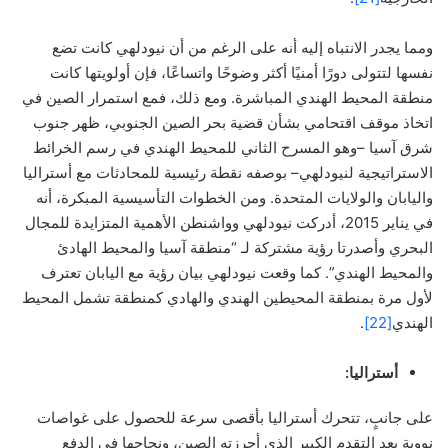
ومما يجدر الانتباه إليه أنه على الرغم من أن نيودلهي كانت تضع
نفسها لتتولى دورًا أمنيًا أكثر وضوحًا واتساعًا، فإن أولويتها كانت
منطقة المحيط الهندي المباشرة. ومع ذلك، فمع استمرار الصين في
اتخاذ موقف اقتحامي بشأن قضية بحر الصين الجنوبي، ظهر جنوب
شرق آسيا –وهو المسرح الثاني للمحيط الهندي في رسم الخرائط
الاستراتيجية لنيودلهي– بوصفه نقطة رئيسية للمحادثات مع أستراليا
واليابان والولايات المتحدة. ومن الخطوات التأسيسية المبكرة، أنه
في يناير 2015، أدركت نيودلهي وواشنطن الأهمية المتزايدة للمجال
البحري وأصدرتا رؤية مشتركة لـ “منطقة آسيا والمحيط الهادئ
والمحيط الهندي”. كما وقعت نيودلهي بيان رؤية مع اليابان تعترف
لأول مرة بمنطقة المحيطين الهندي والهادي كمنطقة تشمل المحيط
الهندي
[22]
.
أستراليا:
على جانبٍ، تتحرك أستراليا بأقصى سرعة للحصول على غواصات
نووية بعد التقدم الكبير الذي أحرزته الصين، ونجاحها في الدفع