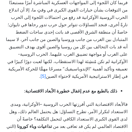
فربما كان اللجوء إلى المواجهات العسكرية المباشرة أمرًا مستبعدًا
من التوقعات بشأن خيارات القوى الكبرى في وقتٍ ما، إلا أن اندلاع
الحرب الروسية الأوكرانية قد رفع من احتمالات اللجوء إلى الحرب
تارةً أخرى، فنجد التساؤلات تتواتر حول حرب تدور رحاها في تايوان؛
خاصةً أن منطقة الشرق الأقصى قد باتت إحدى ساحات الضغط
المتبادل بين الغرب من جانب وروسيا والصين من جانب آخر، لا سيما
أنه قد بات التحالف بين كل من روسيا والصين أقوى بهدف التضييق
على الغرب أو مواجهة تضييق الغرب عليهما. الحرب الروسية-
الأوكرانية لم تكن مُنشِئة لهذا الاستقطاب، لكنها لعبت دورًا كبيرًا في
تعميقه وتأكيد أهمية “الإندوباسيفيك” مسرحًا مهمًّا للحركة الأمريكية
في إطار الاستراتيجية الأمريكية لاحتواء الصين
[5]
.
ذلك بالطبع مع عدم إغفال
خطورة الأبعاد الاقتصادية:
فالأبعاد الاقتصادية التي أفرزتها الحرب الروسية –الأوكرانية، ومدى
الاستعداد لتكرار الأمر، تطرح التساؤل: هل يحتمل العالم ذلك، وهل
لدى القوى الكبرى الاستعداد الكافي لتحمل التكلفة؟ خاصةً أن
الاقتصاد العالمي لم يكن قد تعافى بعد من
تداعيات وباء كورونا
(التي