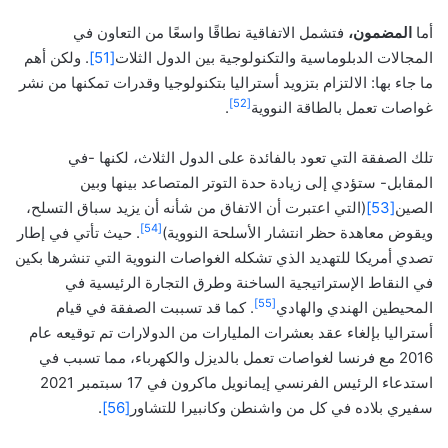
أما
المضمون،
فتشمل الاتفاقية نطاقًا واسعًا من التعاون في
المجالات الدبلوماسية والتكنولوجية بين الدول الثلات
[51]
. ولكن أهم
ما جاء بها: الالتزام بتزويد أستراليا بتكنولوجيا وقدرات تمكنها من نشر
[52]
غواصات تعمل بالطاقة النووية
.
تلك الصفقة التي تعود بالفائدة على الدول الثلاث، لكنها -في
المقابل- ستؤدي إلى زيادة حدة التوتر المتصاعد بينها وبين
الصين
[53]
(التي اعتبرت أن الاتفاق من شأنه أن يزيد سباق التسلح،
[54]
ويقوض معاهدة حظر انتشار الأسلحة النووية)
. حيث تأتي في إطار
تصدي أمريكا للتهديد الذي تشكله الغواصات النووية التي تنشرها بكين
في النقاط الإستراتيجية الساخنة وطرق التجارة الرئيسية في
[55]
المحيطين الهندي والهادي
. كما قد تسببت الصفقة في قيام
أستراليا بإلغاء عقد بعشرات المليارات من الدولارات تم توقيعه عام
2016 مع فرنسا لغواصات تعمل بالديزل والكهرباء، مما تسبب في
استدعاء الرئيس الفرنسي إيمانويل ماكرون في 17 سبتمبر 2021
سفيري بلاده في كل من واشنطن وكانبيرا للتشاور
[56]
.