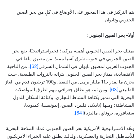
يتم التركيز في هذا المحور على الأوضاع في كلٍ من بحر الصين
الجنوبي وتايوان.
أولا- بحر الصين الجنوبي:
يمتلك بحر الصين الجنوبي أهمية مركبة؛ فجيواستراتيجيًا، يقع بحر
الصين الجنوبي في جنوب شرق آسيا ممتدًا من مضيق ملقا في
الجنوب الغربي لمضيق تايوان في الشمال الشرقي
[62]
، من الناحية
الاقتصادية، يمتاز بحر الصين الجنوبي بثرائه بالثروات الطبيعية، حيث
يخزن ما يقدر بـ11 مليار برميل من النفط، و190 تريليون قدم من الغاز
الطبيعي
[63]
. ومن ثم، هو نطاق جغرافي مهم لطرق المواصلات
البحرية التي تتميز بكثافة النشاط التجاري، وكثافة السكان للدول
المشاطئة؛ ومنها (تايلاند، فلبين، الصين، إندونيسيا، كمبوديا،
سنغافورة، بروناي، ماليزيا)
[64]
.
وتعُد الاستراتيجية الأمريكية بحر الصين الجنوبي عماد الملاحة البحرية
للأساطيل التجارية والعسكرية، ولذلك يطلق عليه الخبراء الأمريكيون