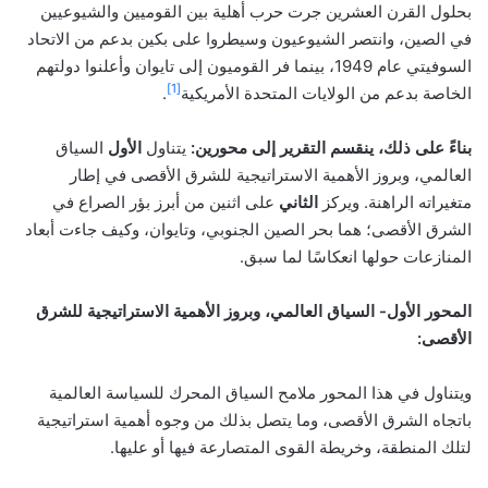
بحلول القرن العشرين جرت حرب أهلية بين القوميين والشيوعيين
في الصين، وانتصر الشيوعيون وسيطروا على بكين بدعم من الاتحاد
السوفيتي عام 1949، بينما فر القوميون إلى تايوان وأعلنوا دولتهم
[1]
الخاصة بدعم من الولايات المتحدة الأمريكية
.
بناءً على ذلك، ينقسم التقرير إلى محورين:
يتناول
الأول
السياق
العالمي، وبروز الأهمية الاستراتيجية للشرق الأقصى في إطار
متغيراته الراهنة. ويركز
الثاني
على اثنين من أبرز بؤر الصراع في
الشرق الأقصى؛ هما بحر الصين الجنوبي، وتايوان، وكيف جاءت أبعاد
المنازعات حولها انعكاسًا لما سبق.
المحور الأول- السياق العالمي، وبروز الأهمية الاستراتيجية للشرق
الأقصى:
ويتناول في هذا المحور ملامح السياق المحرك للسياسة العالمية
باتجاه الشرق الأقصى، وما يتصل بذلك من وجوه أهمية استراتيجية
لتلك المنطقة، وخريطة القوى المتصارعة فيها أو عليها.