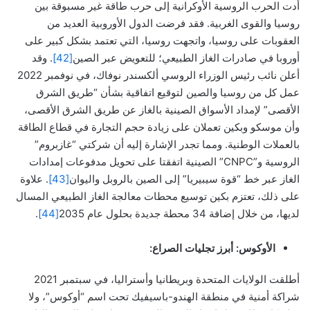
أدت الحرب الروسية الأوكرانية إلى حرب طاقة غير مسبوقة بين
روسيا والقوى الغربية. فقد فرضت الدول الأوروبية العديد من
العقوبات على روسيا، واتجهت روسيا، التي تعتمد بشكل كبير على
أوروبا في صادرات الغاز الطبيعي؛ للتعويض عبر الصين
[42]
. وقد
أعلن نائب رئيس الوزراء الروسي ألكسندر نوفاك، في نوفمبر 2022
عمل كل من روسيا والصين لتوقيع اتفاقية بشأن “طريق الشرق
الأقصى” لإمداد الأسواق الصينية بالغاز عن طريق الشرق الأقصى،
وأن موسكو وبكين تعملان على زيادة حجم التجارة في قطاع الطاقة
بالعملات الوطنية. ومما تجدر الإشارة إليه أن شركتي “غازبروم”
الروسية و”CNPC” الصينية اتفقتا على تحويل مدفوعات إمدادات
الغاز عبر خط “قوة سيبيريا” إلى الصين بالروبل واليوان
[43]
. علاوة
على ذلك، تعتزم بكين توسيع محطات معالجة الغاز الطبيعي المسال
لديها، من خلال إضافة 34 محطة جديدة بحلول عام 2035
[44]
.
الأوكوس: أبرز تجليات الصراع:
أطلقت الولايات المتحدة وبريطانيا وأستراليا، في سبتمبر 2021
شراكة أمنية في منطقة الهندو-باسيفيك تحت اسم “أوكوس”، ولا