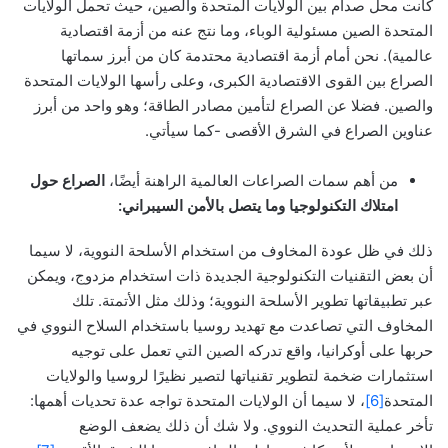
كانت محل صدام بين الولايات المتحدة والصين، حيث تحمل الولايات
المتحدة الصين مسئولية الوباء، وما نتج عنه من أزمة اقتصادية
عالمية). نحن أمام أزمة اقتصادية محتدمة كان من أبرز سماتها
الصراع بين القوى الاقتصادية الكبرى، وعلى رأسها الولايات المتحدة
والصين. فضلا عن الصراع لتأمين مصادر الطاقة؛ وهو واحد من أبرز
عناوين الصراع في الشرق الأقصى -كما سيأتي.
من أهم سمات الصراعات العالمية الراهنة أيضًا،
الصراع حول
امتلاك التكنولوجيا وما يتصل بالأمن السيبراني:
ذلك في ظل عودة المخاوف من استخدام الأسلحة النووية، لا سيما
أن بعض التقنيات التكنولوجية الجديدة ذات استخدام مزدوج، ويمكن
عبر تطبيقاتها تطوير الأسلحة النووية؛ وذلك مثل الأتمتة. تلك
المخاوف التي تصاعدت مع تهديد روسيا باستخدام السلاح النووي في
حربها على أوكرانيا، واقع تدركه الصين التي تعمل على توجيه
استثمارات ضخمة لتطوير تقنياتها لتصير نظيرًا لروسيا والولايات
المتحدة
[6]
، لا سيما أن الولايات المتحدة تواجه عدة تحديات أهمها:
تأخر عملية التحديث النووي. ولا شك أن ذلك يضعف الوضع