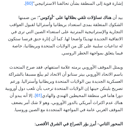
إشارة قوية إلى المنطقة بشأن تحالفنا الاستراتيجي”
[60]
.
بيد أن
هناك تساؤلات تلقي بظلالها على “أوكوس”
؛ من ضمنها
الشكوك المتعلقة بمدى استعداد بريطانيا وأستراليا لقبول العواقب
التجارية والإستراتيجية المترتبة على استعداء الصين التي ترى في
الاتفاقية الجديدة تهديدًا واضحا لها. كما أن إثارة حنق فرنسا ستكون
له تداعيات سلبية على كل من الولايات المتحدة وبريطانيا، خاصة
فيما يتعلق بمواجهة الخطر الروسي.
ويمثل الموقف الأوروبي برمته علامة استفهام، فقد صرح المتحدث
باسم الاتحاد الأوروبي بيتر ستانو أن الاتحاد لم يبلَغ مسبقا بالشراكة
العسكرية الجديدة بين الولايات المتحدة وبريطانيا وأستراليا. ورعم
تصريح بلينكن حينها إن الولايات المتحدة ترحب بأن تلعب دول أوروبية
دورا هاما في منطقة المحيطين الهندي والهادي
[61]
. إلا أنه يبدو أن
هناك عدم اكتراث أمريكي بالدور الأوروبي، وهو لا شك أمر يضعف
الموقف الغربي عامة في المواجهة المتجددة مع الصين وروسيا.
المحور الثاني- أبرز بؤر الصراع في الشرق الأقصى
: