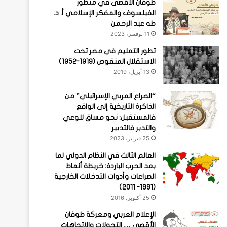
طوفان الأقصى في منظور
الفيلسوف والمفكر الإسلامي أ. د.
طه عبد الرحمن
11 نوفمبر، 2023
تطور التعليم في مصر تحت
الاستقلال المنقوص (1919-1952)
13 أبريل، 2019
“الصراع العربي الإسرائيلي” من
الذاكرة التاريخية إلى الواقع
فالمستقبل: نحو مساق للوعي
والتدبر فالتدبير
25 فبراير، 2023
العالم الثالث في النظام الدولي لما
بعد الحرب الباردة: خريطة أنماط
الصراعات وأدوات التدخلات الخارجية
(1991- 2011)
25 أكتوبر، 2016
الإعلام العربي ومعركة طوفان
الأقصى … التحولات والاتجاهات