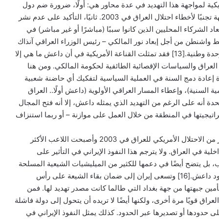
كية لمواجهة هذا التهديد في عدة محاور هي: أولًا، ضرورة ضم دول
عربية وإسلامية في هذه المواجهة تجنبًا لأخطاء احتلال العراق في 2003. ثانيًا، التأكيد على عدم نشر
عاد الشركاء المحليين الذين كانوا سببًا (مباشرًا أو غير مباشر) في
 واشنطن من أجل إبعاد نور المالكي – رئيس الوزراء العراقي آنذاك
– عن السلطة وتشكيل حكومة وحدة وطنية.[13] فقد تمثلت القناعة الأمريكية في أن داعش ما هي إلا
العراق والسياسات الإقصائية الطائفية لحكومة المالكي. ومن هنا
 إعادة دمج السنة في العملية السياسية لتفكيك أي حاضنة شعبية
المظلومية السنية)، وإعطاء المسار العراقي الأولوية (داعش أولًا.. العراق
يات المتحدة أنه على الرغم من التهديد الذي يمثله داعش، إلا أنه فتح المجال
راتيجيتها في المنطقة من خلال العمل على موازنة – أو ربما استنزاف
فقد كانت إيران هي الرابح الأكبر من الاحتلال الأمريكي للعراق في 2003 وأصبحت اللاعب الأكثر
اخلية في العراق. ولا يترجم هذا النفوذ الإيراني في التأثير على
 بل يتضح أيضًا في دعمها للكثير من الميليشيات الشيعية المسلحة
والتي زاد تأثيرها ودورها مع صعود داعش.[16] وتسعى إيران إلى ضمان بقاء الشيعة على رأس
مين جبهتها من جهة بغداد التي طالما كانت مصدر تهديد لها. فمن
اق قويًا مرة أخرى، ولكنها أيضًا لا تريده أن يتحول إلى دولة فاشلة
 حدودها أو تصديرها عبر الحدود. كذلك يمثل النفوذ الإيراني في