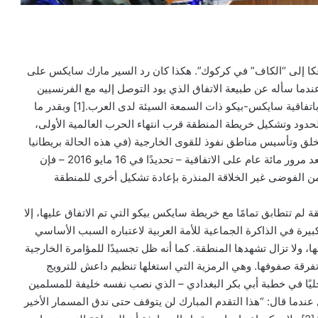
ا إلى “الكاف” في كركوك”. هكذا كان رد السير مارك سايكس على
عندما سأله عن طبيعة الاتفاق الذي يود التوصل إليه مع الفرنسيين
في 1916 والذي عرف فيما بعد باتفاقية سايكس-بيكو ذات السمعة السيئة لدى العرب.[1] وبقدر ما
لحدود وتشكيل خريطة المنطقة قرب انتهاء الحرب العالمية الأولى،
لخلق وتأسيس مناطق نفوذ للقوى الخارجية (في هذه الحالة بريطانيا
وفرنسا). ولسخرية القدر، فإنه بعد مرور مائة عام على الاتفاقية – تحديدًا في 16 مايو 2016 – فإن
 الفوضى غير الخلاقة المنذرة بإعادة تشكيل أخرى للمنطقة
لم تتطابق تمامًا مع خريطة سايكس بيكو التي تم الاتفاق عليها، إلا
بيرة في الذاكرة الجماعية للأمة العربية لاعتباره السبب الأساسي
، ولا تزال تشهدها المنطقة. كما أنه ظل تجسيدًا للمؤامرة الخارجية
فرقة صفوفها. وهي الرمزية التي استغلها تنظيم داعش للترويج
جليًا في خطبة أبي بكر البغدادي – الذي نصب نفسه خليفة للمسلمين
عندما قال: “هذا التقدم المبارك لن يتوقف حتى ندق المسمار الأخير