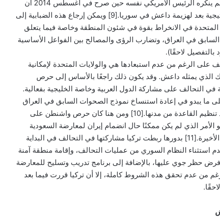
وطرق تحقيقه. وهو الأمر الذي لم ينكره الرئيس الأمريكي نفسه حين صرح في أغسطس 2014 أن
الولايات المتحدة لا تملك إستراتيجية بعد لهزيمة داعش في سوريا.[9] ويمكن إرجاع هذه الضبابية إلى
 المتحدة في الانخراط بقوة في شئون المنطقة وخاصة فيما يتعلق
ا السابق في العراق، وتضارب الرؤى والمصالح بين الفواعل الأساسية
التفصيل لاحقًا).
لف على الرغم من عدم استبعادها هي والولايات المتحدة لإمكانية
ك الذي يمثله داعش. وقد يكون ذلك راجعًا بالأساس إلى حرص
ة في التحالف على مشاركة الدول العربية وخاصة الخليجية بفعالية.
ى ما يبدو في إعادة استنساخ نموذج الصحوات السابق في العراق
حين قامت العشائر السنية بطرد تنظيم القاعدة من مدنها.[10] ومن هنا كان حرص واشنطن على
أمر الذي لم يكن ممكنًا حال انضمام إيران لمعارضة السعودية
وصعوبة تجاوز دولة سنية بحجم الأخيرة.[11] بدورها ربطت تركيا مشاركتها في التحالف في البداية
 استثناء النظام السوري من عمليات التحالف، وإقامة منطقة آمنة
وفرض حظر جوي عليها، بالإضافة إلى برنامج تدريب وتسليح للمعارضة
تدلة.[12] وعلى الرغم من عدم تحقق هذه الشروط كاملة، إلا أن تركيا قررت فيما بعد
حقًا.
ش