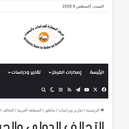
السبت, أغسطس 8 2026
الرئيسة
إصدارات المركز
تقارير ودراسات
‫X
فيسبوك
‫YouTube
تيلقرام
ملخص الموقع RSS
بحث عن
إضافة عمود جانبي
الوضع المظلم
الرئيسية
/
تقارير ودراسات
/
مناطق
/
المنطقة العربية
/
التحالف ا
التحالف الدولي والح