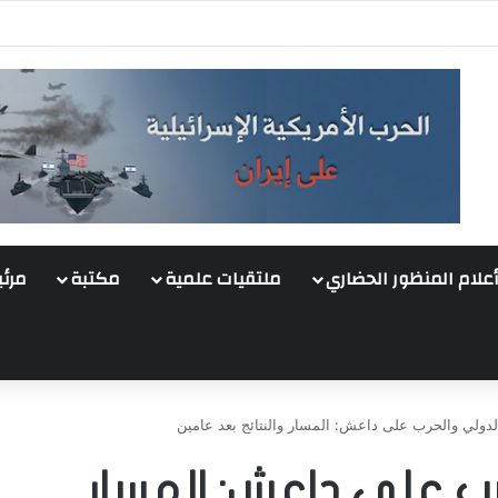
أعلام المنظور الحضاري
ملتقيات علمية
مكتبة
مرئي
لدولي والحرب على داعش: المسار والنتائج بعد عامين
رب على داعش: المسار