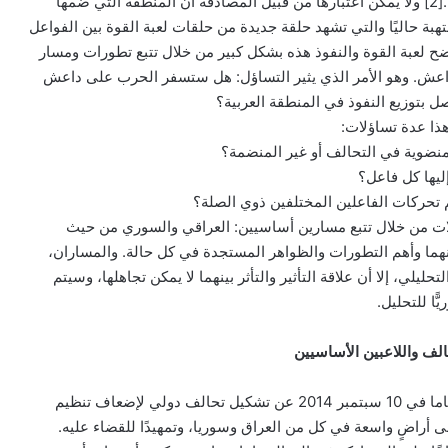
في نعش مؤامرة سايكس-بيكو”.[2] ولا يمكن اعتبارها من قبيل المصادفة أن المنطقة التي ضمها
هبة حاليًا والتي تشهد حلقة جديدة من حلقات لعبة القوة بين الفواعل
تتضح لعبة القوة والنفوذ هذه بشكل كبير من خلال تتبع تطورات ومسار
اعش. وهو الأمر الذي يثير التساؤل: هل ستسفر الحرب على داعش
 بتوزيع النفوذ في المنطقة العربية؟
منضوية في التحالف أو غير المنضمة؟
يها كل فاعل؟
م تحركات الفاعلين المختلفين ذوي الصلة؟
لات من خلال تتبع مسارين أساسيين: العراقي والسوري من حيث
هما وأهم التطورات والظواهر المستجدة في كل حالة. والمساران،
ليلي، إلا أن علاقة التأثير والتأثر بينهما لا يمكن تجاهلها، وسيتم
ًا للتحليل.
الف واللاعبين الأساسيين
أعلن الرئيس الأمريكي باراك أوباما في 10 سبتمبر 2014 عن تشكيل تحالف دولي لإضعاف تنظيم
ى أراضٍ واسعة في كل من العراق وسوريا، وتمهيدًا للقضاء عليه.