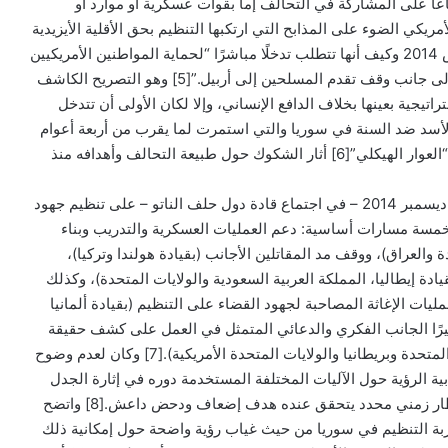
عًا على المشاركة في التحالف إما بقوات عسكرية أو موارد أو
ئيس الأمريكي الضوء على المذابح التي ارتكبها التنظيم بحق الأقلية الأيزيدية
في سنجار بالعراق في أغسطس 2014 وكيف أنها تتطلب تدخلًا مباشرًا “لحماية المواطنين الأمريكيين
في المنطقة والأقلية الأيزيدية، إلى جانب وقف تقدم المسلحين إلى أربيل.”[5] وهو التصريح الكاشف
تيجية بعينها بخلاف الدافع الإنساني، وإلا لكان الأولى أن تتدخل
أسد ضد السنة في سوريا والتي استمرت لما يقرب من أربعة أعوام
حتى وقت تشكيل التحالف. هذا “العوار الهيكلي”[6] أثار الشكوك حول طبيعة التحالف وأهدافه منذ
وقد تم الاتفاق في بروكسل في ديسمبر 2014 – في اجتماع قادة دول حلف الناتو – على تنظيم جهود
خمسة مسارات أساسية: دعم العمليات العسكرية والتدريب وبناء
ة والعراق)، ووقف مد المقاتلين الأجانب (بقيادة هولندا وتركيا)،
ادة إيطاليا، المملكة العربية السعودية والولايات المتحدة)، وكذلك
مليات الإغاثة المصاحبة لجهود القضاء على التنظيم (بقيادة ألمانيا
أخيرًا الجانب الفكري والدعائي المتمثل في العمل على كشف حقيقة
داعش (بقيادة الإمارات العربية المتحدة وبريطانيا والولايات المتحدة الأمريكية).[7] وكان لعدم وضوح
ية الرؤية حول الآليات المختلفة المستخدمة دوره في إثارة الجدل
حوله وعدم القدرة على وضع إطار زمني محدد يتحقق عنده هدف إضعاف ودحض داعش.[8] واتضح
ربة التنظيم في سوريا من حيث غياب رؤية واضحة حول إمكانية ذلك