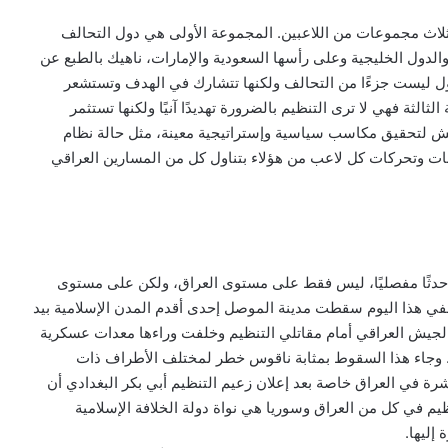
اث مجموعات من اللاعبين. المجموعة الأولى هي دول التحالف
 والدول الخليجية وعلى رأسها السعودية والإمارات، ناهيك بالطبع عن
دول ليست جزءًا من التحالف ولكنها تتشارك في الهدف وتستشعر
الثالثة فهي لا ترى التنظيم بالضرورة تهديدًا آنيًا ولكنها تستثمر
ش لتحقيق مكاسب سياسية وإستراتيجية معينة، مثل حالة نظام
ات وتحركات كل لاعب من هؤلاء بتناول كل من المسارين العراقي
ات يوم التاسع من يونيو 2014 حدثًا مفصليًا، ليس فقط على مستوى العراق، ولكن على مستوى
ففي هذا اليوم سقطت مدينة الموصل إحدى أقدم المدن الإسلامية بيد
جيش العراقي أمام مقاتلي التنظيم وخلفت وراءها معدات عسكرية
ه. وجاء هذا السقوط بمثابة ناقوس خطر لمختلف الأطراف ذات
رة في العراق خاصة بعد إعلان زعيم التنظيم أبي بكر البغدادي أن
يم في كل من العراق وسوريا هي نواة دولة الخلافة الإسلامية
إليها.