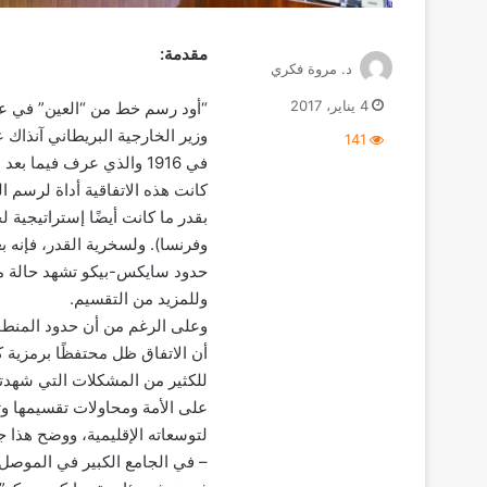
مقدمة:
د. مروة فكري
4 يناير، 2017
“أود رسم خط من “العين” في عك
وزير الخارجية البريطاني آنذاك 
141
كانت هذه الاتفاقية أداة لرسم ا
بقدر ما كانت أيضًا إستراتيجية 
حدود سايكس-بيكو تشهد حالة من
وللمزيد من التقسيم.
وعلى الرغم من أن حدود المنطقة 
أن الاتفاق ظل محتفظًا برمزية ك
للكثير من المشكلات التي شهدتها
على الأمة ومحاولات تقسيمها وت
لتوسعاته الإقليمية، ووضح هذا 
– في الجامع الكبير في الموصل 