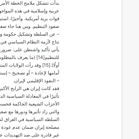
بدأت تتشكل ملامح الخطة الأمري
قوات برية أمريكية. وأخيرًا، استب
صعود التنظيم. ومن هنا جاء ضغط
نتاج لأزمة النظام السياسي في 
يأتي تأكيد واشنطن على: ضرورة
للتنظيم[14] (ما يعرف ب
أولًا).[15] وقد رأت الولا
أمامها لإعادة – أو تصحيح – إست
– النفوذ الإقليمي لإيران.
تأثيرًا في المعادلة السياسية الد
الأحزاب الشيعية الحاكمة فحسب،
السلطة السياسية في العراق لتأ
مصلحة إيران ضمان عدم عودة العر
غير قادرة على صد التهديدات على