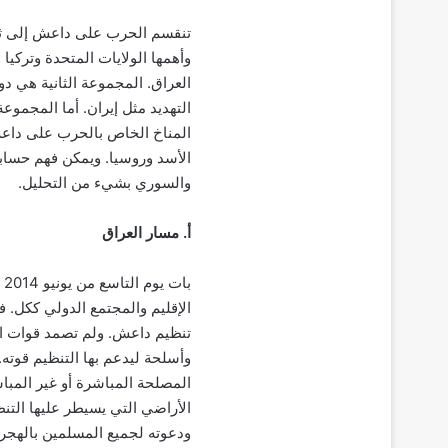
تنقسم الحرب على داعش إلى ثل
وأهمها الولايات المتحدة وتركيا
العراق. المجموعة الثانية هي 
التهديد مثل إيران. أما المجموعة 
المناخ الخاص بالحرب على داع
الأسد وروسيا. ويمكن فهم حساب
والسوري بشيء من التحليل.
أ‌. مسار العراق
ب
الإقليم والمجتمع الدولي ككل. 
تنظيم داعش. ولم تصمد قوات ال
وأسلحة ليدعم بها التنظيم قوت
المصلحة المباشرة أو غير المباش
الأراضي التي يسيطر عليها التنظ
ودعوته لجميع المسلمين بالهجرة 