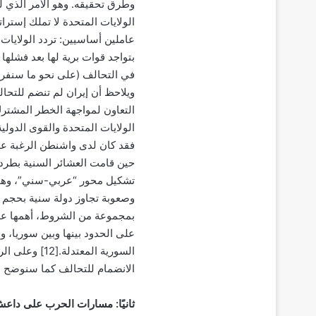
عاملين أساسيين: تردد الولايات
بتواجد قوات برية لها بعد فشله
في التحالف (على نحو ما سنفرد ب
ويلاحظ أن إيران لم تنضم للتحا
التعاون لمواجهة الخطر المشتر
الولايات المتحدة والقوى الدولي
فقد كان لدى واشنطن الرغبة عل
تشكيل محور “عربي-سني”، وهو ال
بمجموعة من الشروط، أهمها عدم
على الحدود بينها وبين سوريا، 
السورية المع
الانضمام للتحالف كما سنوضح لا
ثانيًا: مسارات الحرب على داع