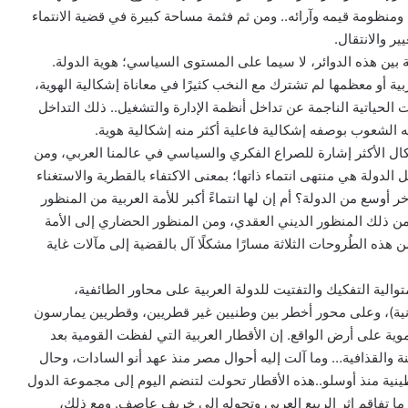
ه ومنظومة قيمه وآرائه.. ومن ثم فثمة مساحة كبيرة في قضية الانتماء
ير والانتقال.
 بين هذه الدوائر، لا سيما على المستوى السياسي؛ هوية الدولة.
ة أو معظمها لم تشترك مع النخب كثيرًا في معاناة إشكالية الهوية،
ات الحياتية الناجمة عن تداخل أنظمة الإدارة والتشغيل.. ذلك التداخل
ه الشعوب بوصفه إشكالية فاعلية أكثر منه إشكالية هوية.
ال الأكثر إشارة للصراع الفكري والسياسي في عالمنا العربي، ومن
ل الدولة هي منتهى انتماء ذاتها؛ بمعنى الاكتفاء بالقطرية والاستغناء
أوسع من الدولة؟ أم إن لها انتماءً أكبر للأمة العربية من المنظور
 من ذلك المنظور الديني العقدي، ومن المنظور الحضاري إلى الأمة
 هذه الطُروحات الثلاثة مسارًا مشكلًا آل بالقضية إلى مآلات غاية
والية التفكيك والتفتيت للدولة العربية على محاور الطائفية،
لمانية)، وعلى محور أخطر بين وطنيين غير قطريين، وقطريين يمارسون
ية على أرض الواقع. إن الأقطار العربية التي لفظت القومية بعد
نة والقذافية… وما آلت إليه أحوال مصر منذ عهد أنو السادات، وحال
ينية منذ أوسلو..هذه الأقطار تحولت لتنضم اليوم إلى مجموعة الدول
ا، ما تفاقم إثر الربيع العربي وتحوله إلى خريف عاصف. ومع ذلك،