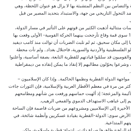
 والتضامن بين النظم المتشبثة بها لا يزال هو عنوان اللحظة، وهي
ضد التحول التاريخي من جهة، والاستبداد بتحديد المصير من قبل
.
ات متتالية أذهبت الكثير من قوتهم على التأثير في مسار الدولة،
فلم تكن نكبة 1948 ونكسة 1967 سوى قمة وقاع تأرجحت بينهما الحركة القومية- الأولى وقعت بها
ا إلى مكان سحيق، ثم لم تلبث الضربات أن توالت منذ كامب ديفيد
 الفلسطينية والأردنية والسورية، فاحتلال بغداد.. ولم تأت محطة
ات العربية 2010-2011 إلا والقوميون قد سلمّوا قيادتهم للقطرية التابعة، بصفة أساسية، وأعلنوا
، وشرعوا يحوّلون مطالبهم إلا إنقاذ ما يمكن إنقاذه من ديمقراطية
اجهة الدولة القطرية ونظمها الحاكمة.. وإذا كان الإسلاميون –
ثر من مرة في معظم الأقطار العربية والإسلامية، فإن الثورات جاءت
 الأليمة والمزعجة؛ إذ ألهبت حماسهم ورفعت من شأنهم ومطامحهم
م إلى غياهب الاستهداف الدموي والقمعي الرهيب.
 الأخيرة إلى الإسلاميين ومشروعهم من ضربات قاصمة فإن الساحة
ى الأرض سوى: الدولة-القطرية بقيادة عسكريين وأنظمة شائخة، في
هم المتداعية.
ة الراهنة ظاهرها صراع دائرتي انتماء: قطرية وإسلامية، ولكن