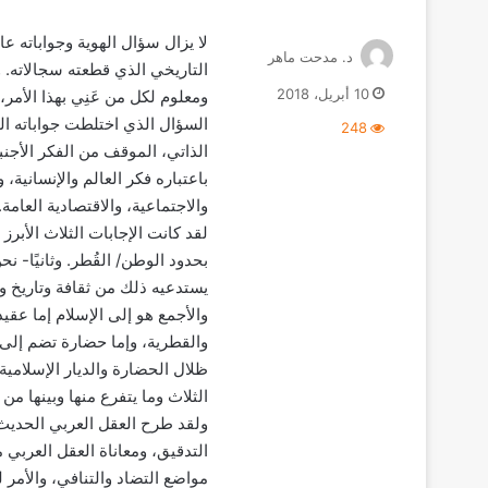
لا يزال سؤال الهوية وجواباته ع
د. مدحت ماهر
التاريخي الذي قطعته سجالاته. 
10 أبريل، 2018
ومعلوم لكل من عَنِي بهذا الأمر
السؤال الذي اختلطت جواباته ا
248
الذاتي، الموقف من الفكر الأج
باعتباره فكر العالم والإنسانية
والاجتماعية، والاقتصادية العامة.
لقد كانت الإجابات الثلاث الأبرز
بحدود الوطن/ القُطر. وثانيًا- ن
يستدعيه ذلك من ثقافة وتاريخ وجغ
والأجمع هو إلى الإسلام إما عقي
والقطرية، وإما حضارة تضم إلى
ظلال الحضارة والديار الإسلامي
الثلاث وما يتفرع منها وبينها من 
ولقد طرح العقل العربي الحديث 
التدقيق، ومعاناة العقل العربي 
مواضع التضاد والتنافي، والأمر