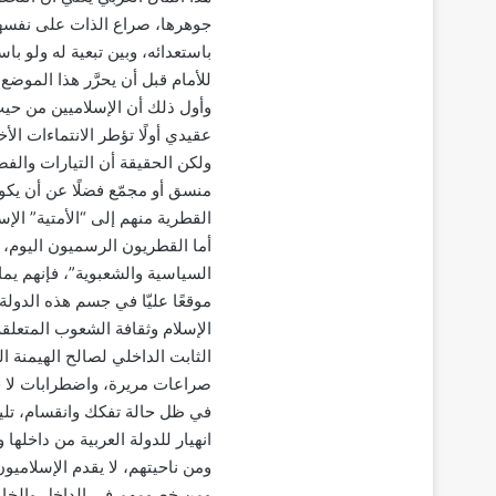
جوهرها، صراع الذات على نفسها
باستعدائه، وبين تبعية له ولو ب
للأمام قبل أن يحرَّر هذا الموضع 
وأول ذلك أن الإسلاميين من حيث 
عقيدي أولًا تؤطر الانتماءات الأخ
ولكن الحقيقة أن التيارات والف
منسق أو مجمّع فضلًا عن أن يك
القطرية منهم إلى “الأمتية” الإس
أما القطريون الرسميون اليوم، 
السياسية والشعبوية”، فإنهم يم
موقعًا عليّا في جسم هذه الدول
الإسلام وثقافة الشعوب المتعلقة 
الثابت الداخلي لصالح الهيمنة 
صراعات مريرة، واضطرابات لا حدو
في ظل حالة تفكك وانقسام، تل
انهيار للدولة العربية من داخلها 
ومن ناحيتهم، لا يقدم الإسلامي
ومن خصومهم في الداخل والخارج.