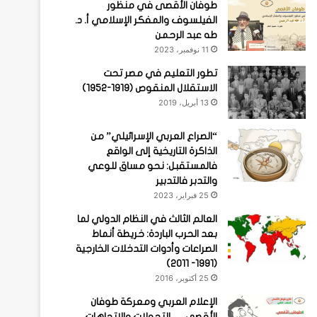
طوفان الأقصى في منظور
الفيلسوف والمفكر الإسلامي أ. د.
طه عبد الرحمن
11 نوفمبر، 2023
تطور التعليم في مصر تحت
الاستقلال المنقوص (1919-1952)
13 أبريل، 2019
“الصراع العربي الإسرائيلي” من
الذاكرة التاريخية إلى الواقع
فالمستقبل: نحو مساق للوعي
والتدبر فالتدبير
25 فبراير، 2023
العالم الثالث في النظام الدولي لما
بعد الحرب الباردة: خريطة أنماط
الصراعات وأدوات التدخلات الخارجية
(1991- 2011)
25 أكتوبر، 2016
الإعلام العربي ومعركة طوفان
الأقصى … التحولات والاتجاهات