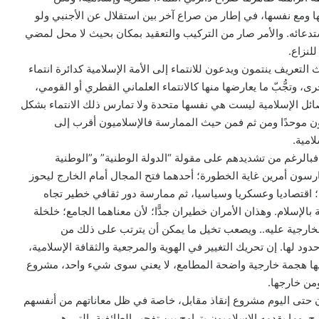
 ومع نفسها، في إطار من صراع آخر بين استقلال عن الأجنبي ولو
استدعائه. والأمر صار من التركيب والتعقيد بمكان بحيث لا محل لمضي
للنزاع.
التعريف ينتمون ويدعون للانتماء إلى الأمة الإسلامية كدائرة انتماء
رى، وتجُّبّ ما يعارضها منها كالانتماء العلماني القطري أو القومي،
صائل الإسلامية ليست هي نفسها متحدة ولا تمارس ذلك الانتماء بشكل
ون موحدًا ومن ثم فمن حيث الممارسة فالإسلاميون أقرب إلى
لامية.
فبالرغم من تشديدهم على مقولة “الدولة الوطنية” و”الوطنية
ارسون أمرين غاية الخطورة؛ أحدهما فتح المجال أمام الخارج ليحوز
ة؛ اقتصاديا وعسكريا وسياسيا، ثم ممارسة دور ثقافي خطير تجاه
بالإسلام. وهذان الأمران خطيران جدًّا؛ لأن معناهما الجامع؛ خلخلة
الخارجية عليه.. ويصعب تخيل ما يمكن أن يترتب على ذلك من
د لها. إن تحريك التغيير في الهوية والمرجعية والثقافة الإسلامية،
يها هجمة خارجية واضحة المطامع، لا يعني سوى شيء واحد، مشروع
ومن خارجها.
ون حتى اليوم مشروع إنقاذ مقابل، خاصة في ظل معاناتهم من أنفسهم
 وما يقدمه الإسلاميون يتراوح بين تفجير الطائفية، التي هي