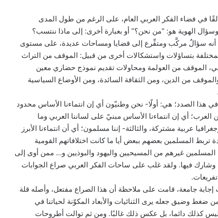
القًا في فضاء الفكر العربي العام، على الرغم من طول المدى
وسؤال الهوية هو: “من نحن؟” أو بعبارة أخرى: إلى ماذا ننتسب؟
، أنه سؤالٌ مركَّب ومتفِّرع إلى قضايا ومساحات عديدة، على مستوى
لمختلفة بتساؤلات واستشكالات أخرى من قبيل: الموقف من التراث
نبي، الموقف من العولمة ومحاولات تقديم نموذج حضاري معين
، والموقف من الدين، ومن الثقافة السائدة، ومن الأوضاع السياسية
 في هذا الصدد؛ هي: أولًا- نحن وطنيّون أي إن انتماءنا الأساس محدود
حن العرب؛ أي إن انتماءنا الأساس مبنيّ على لساننا العربي وما
رافيا عربية مشتركة، والثالثة- إننا مسلمون؛ أي أن انتماءنا الأبرز
دة تربط المسلمين بعضهم ببعض أيا ما كانت اختلافاتهم القومية
 المسلمين غيرهم من المسيحيين واليهود والبوذيين و… ممن أوى إلى
ة وشارك فيها. ولقد غلب على ساحات الفكر العربي صراع الجوابات
تفريعات.
إجابة جامعة، قامت على ملاحظة أن هذا الصراع مفتعل، وأصله قلة
من ضغط وضيق جعله يرى الثنائيات والأبعاد المكوّنة لحياتنا في
 ليس كذلك دائما، بل عكس ذلك غالبًا. ومن ثم توالت أطروحات