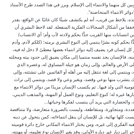
بين كل منهما والانتماء إلى الإسلام. وبرز في هذا الصدد طرح الأستاذ
ئر الانتماء المتحاضنة”.
، يلاحظ من قريب، أنه لم يكتشف شيئًا كان غائبًا عن الواقع، بقدر
خففا من أشكال السجالات الفكرية المنفعلة. لقد لاحظ البشري أن
من انتسابات منها القريب جدًّا بحكم ولادته لأب وأم؛ أي الانتساب/
ًا بحكم كونه بشرًا ينتمي إلى النوع البشري برمته؛ (كلكم لآدم، وآدم
ل إنسان فرد يضيف إليه دوائر انتماء بعضها معطىً لا دخل له فيه،
نه، فالإنسان يجد نفسه منتميا إلى مكان يضيق إلى حدود بيته ومحلته
لى الأرض والعالم، وإلى زمان هو جيله المساوق له، وعصره الذي
 وينتمي إلى لغة تنتقل إليه من أهله أو القائمين على تنشئته، وإلى
 يتشرب منها بوعي وقصد، وبغير وعي ولا قصد، وينتمي إلى تراث
قومية التي ولد فيها.. ثم يكتسب الإنسان مزيدًا من دوائر الانتماء مع
رها غيره له؛ كنوع التعليم، ونوع العمل أو المهنة، والمذهب الديني،
 والحضارة التي يريد أن ينتسب لفكرها وحياتها…
متعددة، ومتجاورة، ومتقاطعة، وليست بالضرورة متعارضة، ولا متناقضة
ست كلها نهائية، بل للإنسان أن ينقل انتماءاته، كمن يتحول عن دينه
ه الفكري إلى غيره، ومن يختار الانتماء المكاني خارج دائرة قوميته
جر إلى ديار غير دياره الأولى، وقد يغير الإنسان نوع تعليمه، أو مهنته،