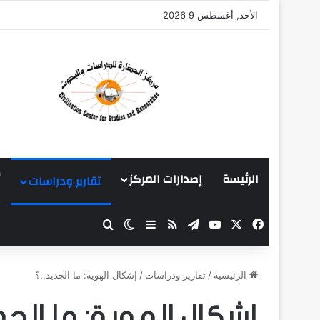
الأحد, أغسطس 9 2026
الرئيسة
إصدارات المركز
تقارير ودراسات
‫X
فيسبوك
‫YouTube
تيلقرام
ملخص الموقع RSS
بحث عن
إضافة عمود جانبي
الوضع المظلم
الرئيسية
/
تقارير ودراسات
/
إشكال الهوية: ما الجديد..؟
إشكال الهوية: ما الجد