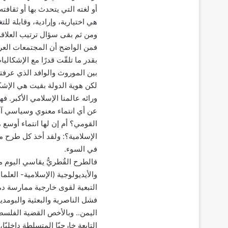
أو لغته التي يتحدث بها أو ثقافت
هي اختيارية، وإرادية، وقابلة للتغي
ومن ثم بقى سؤال ترتيب العلاقة
فمن الواضح أن المجتمعات العربي
بقدر ما تلقّت قدرًا مع الإشكالي
بين الموروث والوافد الذي عرفت
لكن هوية الدولة بقيت هي الإشك
ورائه عالمنا الإسلامي الأكبر. فه
عن أي انتماء معنوي وسياسي آخر 
القومي؟ أم إن لها انتماء أوسع
الإسلامية؟: ولقد أخذ كل طرح من
في السوء.
فالطرح القُطريُّ يقاسي اليوم مت
والأيديولوجية (الإسلامية- الع
التبعية لقوى خارجية ممارسة دمو
فشل الناصرية والبعثية والبومدي
اليمن.. وبالأخص القضية الفلسط
التابعة خارجيّا المتسلطة داخليّ