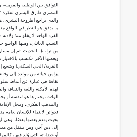
التوافق بين الوطنية والقومية، و
المصري طارق البشري لفكرة “دوا
والذي يراجع أطروحة البشري، هذه
ما يدقق هو النظر في الواقع مت
الفرد الواحد لا يخلو منذ ولادته 
النسب العائلي، ومنها الواسع جدّ
من تراب)…الحديث. ثم إن مسار ك
وبعضها الآخر مكتسب بالاختيار م
(القرية/ الحي السكني) ويتسع إ
يزامن حياته من مولده إلى وفاته،
ثقافة هي عبارة عن أنماط سلوك
لهذه الأمكنة واللغة والثقافة وال
الوقت، يختارها هو لنفسه أو يختا
والمذهب الفكري، ومحل الإقامة،
فدوائر الانتماء للإنسان بعامة 
بحيث يهدم بعضها بعضًا.. وهي لي
إلى دين آخر، ومن ينتقل من مذهب
أو حضارته التي وُلد فيها، كالمها