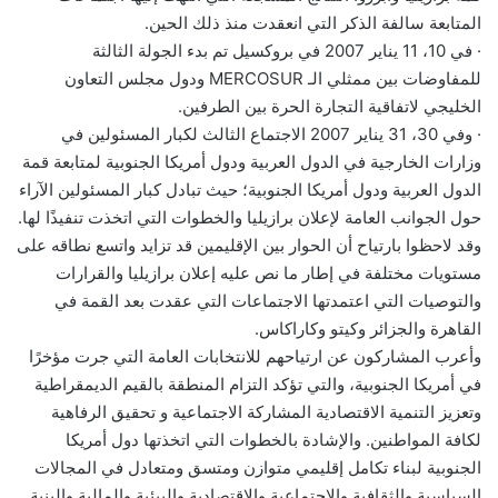
المتابعة سالفة الذكر التي انعقدت منذ ذلك الحين.
· في 10، 11 يناير 2007 في بروكسيل تم بدء الجولة الثالثة
للمفاوضات بين ممثلي الـ MERCOSUR ودول مجلس التعاون
الخليجي لاتفاقية التجارة الحرة بين الطرفين.
· وفي 30، 31 يناير 2007 الاجتماع الثالث لكبار المسئولين في
وزارات الخارجية في الدول العربية ودول أمريكا الجنوبية لمتابعة قمة
الدول العربية ودول أمريكا الجنوبية؛ حيث تبادل كبار المسئولين الآراء
حول الجوانب العامة لإعلان برازيليا والخطوات التي اتخذت تنفيذًا لها.
وقد لاحظوا بارتياح أن الحوار بين الإقليمين قد تزايد واتسع نطاقه على
مستويات مختلفة في إطار ما نص عليه إعلان برازيليا والقرارات
والتوصيات التي اعتمدتها الاجتماعات التي عقدت بعد القمة في
القاهرة والجزائر وكيتو وكاراكاس.
وأعرب المشاركون عن ارتياحهم للانتخابات العامة التي جرت مؤخرًا
في أمريكا الجنوبية، والتي تؤكد التزام المنطقة بالقيم الديمقراطية
وتعزيز التنمية الاقتصادية المشاركة الاجتماعية و تحقيق الرفاهية
لكافة المواطنين. والإشادة بالخطوات التي اتخذتها دول أمريكا
الجنوبية لبناء تكامل إقليمي متوازن ومتسق ومتعادل في المجالات
السياسية والثقافية والاجتماعية والاقتصادية والبيئية والمالية والبنية