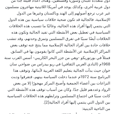
دول متعددة كلبنان وسوريا وفلسطين، وهناك أعداد قليلة جدًّا من
دول عربية أخرى، وكذلك يوجد في أمريكا اللاتينية مهاجرون مسلمون
غير عرب ترجع أصولهم إلى الهند وباكستان وغيرها من الدول
الإسلامية، فالجالية قد تكون ضحية خلافات سياسية بين هذه الدول
التي ينتمي إليها أفراد هذه الجالية، وغالبًا ما تتسبب هذه الخلافات
السياسية في تعطيل بعض الأنشطة التي تفيد الجالية وتكون هذه
الخلافات أيضًا سببًا في تفرق المسلمين وتمزق وحدتهم، وقد تنشب
خلافات حادة بين أفراد الجالية الإسلامية مما ينتج عنه توقف بعض
المراكز الإسلامية عن الأنشطة التي كانوا يقومون بها في السابق.
فمثلاً في بورتوريكو -وهي من جزر البحر الكاريبي- أسس العرب سنة
1968م (النادي العربي الثقافي) في ريو بيدراس من ضواحي سان
خوان حيث بدأت الجالية بتعليم اللغة العربية لأبنائها، وتوقف هذا
البرنامج سنة 1972م عندما دخلت السياسة بينهم، فتفرقوا ودبت
النزاعات بين أعضاء الجمعية وأصبح المركز مهجورًا إلا من بعض
الرواد وعددهم قليل جدًا. وكان من أسباب توقف هذه الأنشطة التي
كانت سببًا في اجتماع المسلمين وترابطهم هذه الخلافات السياسية
بين الدول التي ينتمي إليها أفراد الجالية[2].
من الناحية الدينية: