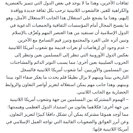
ثقافات الآخرين، وهذا ما لا يوجد في بعض الدول التي تتميز بالعنصرية
والكراهية للغير، فالشعوب اللاتينية ترحب بكل ثقافة جديدة ووافدة
إليهم، وهذا ما يشجع على استغلال هذا الجانب الاستغلال الأمثل، وهو
ما يفسح المجال أمام المؤسسات الثقافية والجمعيات الدعوية في
الدول الإسلامية أن تستفيد من هذا العنصر المهم وتُعرِّف بالإسلام
وتبين أثره على الفرد والمجتمع وتبرز قيم التسامح مع الآخرين.
– عدم وجود أي إرهاصات أو نعرات قديمة مع شعوب أمريكا اللاتينية
بعكس الدول الأوروبية التي تنظر إلى المسلمين بعين وتنظر إلى
الحروب الصليبية بعين أخرى؛ مما يسبب التوتر الدائم والمشاحنات
بين المسلمين والأوربيين. أما شعوب أمريكا اللاتينية فالسجل
التاريخي بيننا وبينهم لا يزال نظيفًا فلم يحدث ما يعكر صفاء الود بيننا
وبينهم. وهذا جانب مهم يمكن استغلاله لتعزيز أواصر التعاون والروابط
الحضارية مع الجانب اللاتيني.
– الهموم المشتركة بين المسلمين من جهة وشعوب أمريكا اللاتينية
من جهة أخرى؛ فكلاهما يعانون من استبداد الدول العظمى وهيمنتها؛
مما أوجد همومًا مشتركة يمكن أن تشكل دافعًا كبيرًا لتعزيز التعاون.
وعن أبرز العوائق والصعوبات القائمة التي تواجه العمل الإسلامي في
أمريكا اللاتينية فإنها: