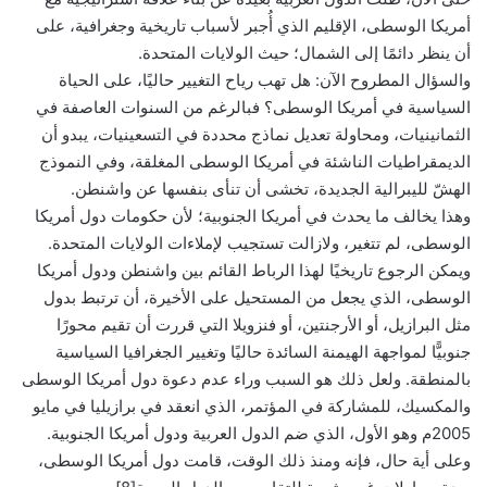
أمريكا الوسطى، الإقليم الذي أُجبر لأسباب تاريخية وجغرافية، على
أن ينظر دائمًا إلى الشمال؛ حيث الولايات المتحدة.
والسؤال المطروح الآن: هل تهب رياح التغيير حاليًا، على الحياة
السياسية في أمريكا الوسطى؟ فبالرغم من السنوات العاصفة في
الثمانينيات، ومحاولة تعديل نماذج محددة في التسعينيات، يبدو أن
الديمقراطيات الناشئة في أمريكا الوسطى المغلقة، وفي النموذج
الهشّ لليبرالية الجديدة، تخشى أن تنأى بنفسها عن واشنطن.
وهذا يخالف ما يحدث في أمريكا الجنوبية؛ لأن حكومات دول أمريكا
الوسطى، لم تتغير، ولازالت تستجيب لإملاءات الولايات المتحدة.
ويمكن الرجوع تاريخيًا لهذا الرباط القائم بين واشنطن ودول أمريكا
الوسطى، الذي يجعل من المستحيل على الأخيرة، أن ترتبط بدول
مثل البرازيل، أو الأرجنتين، أو فنزويلا التي قررت أن تقيم محورًا
جنوبيًّا لمواجهة الهيمنة السائدة حاليًا وتغيير الجغرافيا السياسية
بالمنطقة. ولعل ذلك هو السبب وراء عدم دعوة دول أمريكا الوسطى
والمكسيك، للمشاركة في المؤتمر، الذي انعقد في برازيليا في مايو
2005م وهو الأول، الذي ضم الدول العربية ودول أمريكا الجنوبية.
وعلى أية حال، فإنه ومنذ ذلك الوقت، قامت دول أمريكا الوسطى،