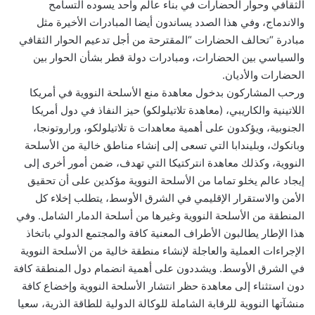
الثقافي وحوار الحضارات في بناء عالم واحد يسوده التسامح
والاندماج، وفي هذا الصدد يساندون أيضا المبادرات الأخيرة مثل
مبادرة “تحالف الحضارات “المقترحة من أجل تدعيم الحوار الثقافي
والسياسي بين الحضارات، ومبادرات دولة قطر بشأن الحوار بين
الحضارات والأديان.
ورحب المشاركون بدخول معاهدة منع الأسلحة النووية في أمريكا
اللاتينية والكاريبي، (معاهدة تلاتيلولكو) حيز النفاذ في دول أمريكا
الجنوبية، ويؤكدون على أهمية معاهدات ة تلاتيلولكو، وراروتونجا،
وبانكوك، وبليندابا التي تسعى إلى إنشاء مناطق خالية من الأسلحة
النووية، وكذلك معاهدة انتركتيكا التي تهدف، ضمن أمور أخرى إلى
إيجاد عالم يخلو تماما من الأسلحة النووية مؤكدين على أن تحقيق
الأمن والاستقرار الإقليمي في الشرق الأوسط، يتطلب إخلاء كل
المنطقة من الأسلحة النووية وغيرها من أسلحة الدمار الشامل. وفي
هذا الإطار يطالبون الأطراف المعنية كافة والمجتمع الدولي باتخاذ
الإجراءات العملية والعاجلة لإنشاء منطقة خالية من الأسلحة النووية
في الشرق الأوسط. ويشددون على أهمية انضمام دول المنطقة كافة
دون استثناء إلى معاهدة حظر انتشار الأسلحة النووية وإخضاع كافة
منشآتها النووية للرقابة الشاملة للوكالة الدولية للطاقة الذرية، سعيا