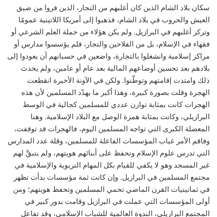
سكان بلاد الشام الذين كان أغلبهم من التجار، الذين فروا من ضيق
العيش والحروب في بلاد الشام، فذهبوا إلى أمريكا اللاتينية عمومًا
وتركز أغلبهم في البرازيل. ولم يكن هؤلاء من حملة العلم الشرعي أو
فقهاء في الإسلام، بل من الفلاحين والتجار، فلم يؤسسوا مدارس أو
مراكز إسلامية وانشغلوا بالتجارة، واضعين في حسبانهم أن يعودوا إلى
بلادهم بعد تحسين أوضاعهم المالية بعد عام أو عامين، ولم يحدث
ذلك وامتدت إقامتهم وتوطّنوا. ولكن في الآونة الأخيرة انقطعت
الهجرة وقلت بصورة كبيرة، وهذا أكبر ما يهدّد المسلمين لأن هذه
الهجرات كانت بمثابة توازن عددي للمسلمين كجالية في الوسط
البرازيلي، وكانت بمثابة همزة الوصل مع البلاد الإسلامية. وهنا
المعضلة الكبرى التي تواجه المسلمين اليوم، فالهجرات قد توقفت،
وفاقم الأمر غياب المؤسسات الفاعلة للمسلمين، وقلة عدد المدارس
التي تدرس علوم الإسلام وتحفظ على أبنائهم هويتهم، ولم يتبقَّ لهم
غير المسجد وهو لا يكفي للقيام بكل المهام التربوية والإسلامية في
مجتمع المسلمين في البرازيل. وإن كانت ثمة مؤسسات بدأت تظهر
في ثمانينيات القرن الماضي تحمي المسلمين وتحفظ هويتهم؛ ومن
أولى المؤسسات التي عملت في البرازيل وقامت بدور كبير في
المجتمع البرازيلي، الندوة العالمية للشباب الإسلامي، وقد تفاعل