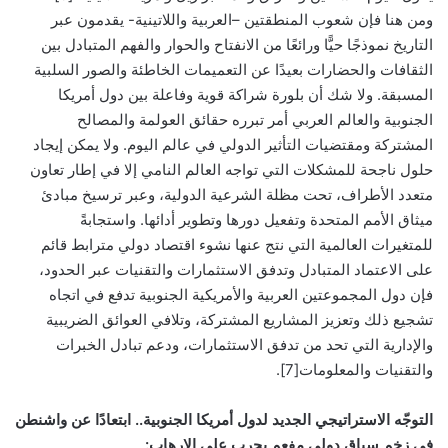
ومن هنا فإن شعوب المنطقتين –العربية واللاتينية- يقدمون عبر
التاريخ نموذجًا حيًّا ورائعًا من الانفتاح والحوار والفهم المتبادل بين
الثقافات والحضارات بعيدًا عن التعميمات الخاطئة والصور السلبية
المسبقة. ولا شك أن بلورة شراكة قوية وفاعلة بين دول أمريكا
الجنوبية والعالم العربي أمر تبرره حقائق العولمة والمصالح
المشتركة ومقتضيات التأثير الدولي في عالم اليوم. ولا يمكن إيجاد
حلول ناجحة للمشكلات التي تواجه العالم النامي إلا في إطار تعاون
متعدد الأطراف، تحت مظلة الشرعية الدولية، وعبر ترسيخ مبادئ
ميثاق الأمم المتحدة وتفعيل دورها وتطوير أدائها. واستجابةً
للمتغيرات العالمية التي نتج عنها نشوء اقتصاد دولي مترابط قائم
على الاعتماد المتبادل وتدفق الاستثمارات والتقنيات عبر الحدود،
فإن دول المجموعتين العربية والأمريكية الجنوبية تدفع في اتجاه
تشجيع ذلك وتعزيز المشاريع المشتركة، وتلافي العوائق الضريبية
والإدارية التي تحد من تدفق الاستثمارات، ودعم تبادل الخبرات
والتقنيات والمعلومات[7].
التوجّه الاستراتيجي الجديد لدول أمريكا الجنوبية.. ابتعادًا عن واشنطن
في زخم سياق دولي مفعم بحرب على الإرهاب: