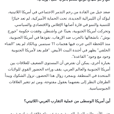
صعد جيل من القادة من رحم التذمر الاجتماعي في أمريكا اللاتينية،
ليؤكد أن الليبرالية الجديدة، تحت الحماية الأميركية، لم تعد خيارًا
للتنمية والنمو في قارة أصابها الإفلاس والاقتصادي والسياسي.
وتحركت أمريكا الجنوبية، بعيدًا عن واشنطن. وفقدت حكومة “جورج
بوش”، بانشغالها بالحرب ضد الإرهاب، نفوذها في أمريكا الجنوبية،
منذ اللحظة التي جرت فيها هجمات 11 سبتمبر. وبالكاد لم يعد “الفناء
الخلفي” يظهر في أجندة البيت الأبيض. “فلم يعد لأمريكا الجنوبية
وجود مع وجود” القاعدة”.
بعبارة أخرى، يمكن أن نفترض أن المستوى الضعيف للعلاقات بين
أمريكا الجنوبية والعالم العربي، يقف وراءه الحضور القوي للولايات
المتحدة في المنطقة. وبمجرد زوال هذا الحضور، تزول الشكوك ويبدأ
الطرفان النظر إلى بعضهما بعقول مفتوحة، ومن ثم تتغير العلاقات
الجيوسياسية.
أين أمريكا الوسطى من عملية التقارب العربي-اللاتيني؟
حتى الآن، ظلت الدول العربية بعيدة عن بناء علاقة استراتيجية مع