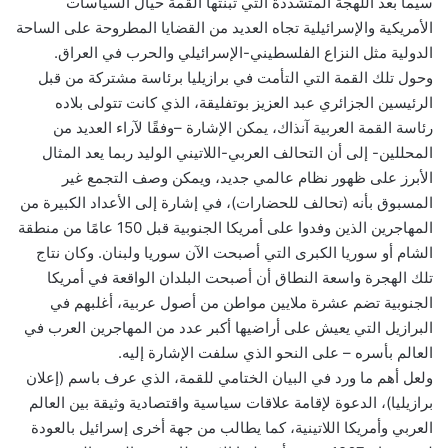
سيما بعد اللهجة المتشددة التي تبنتها القمة حيال السياسات
الأمريكية والإسرائيلية تجاه العديد من القضايا المطروحة على الساحة
الدولية مثل النزاع الفلسطيني-الإسرائيلي والحرب في العراق.
وحول تلك القمة التي التأمت في برازيليا برئاسة مشتركة من قبل
الرئيسين الجزائري عبد العزيز بوتفليقة، الذي كانت تتولى بلاده
رئاسة القمة العربية آنذاك، يمكن الإشارة –وفقًا لآراء العديد من
المحللين- إلى أن التحالف العربي-اللاتيني الوليد ربما يعد المثال
الأبرز على ظهور نظام عالمي جديد، ويمكن وصف التجمع غير
المسبوق بأنه (تحالف للحضارات)، في إشارة إلى الأعداد الكبيرة من
المهاجرين الذين وفدوا على أمريكا الجنوبية قبل 150 عامًا من منطقة
الشام أو سوريا الكبرى التي أصبحت الآن سوريا ولبنان. وكان نتاج
تلك الهجرة واسعة النطاق أن أصبحت البلدان الواقعة في أمريكا
الجنوبية تضم عشرة ملايين مواطن من أصول عربية، أغلبهم في
البرازيل التي يعيش على أراضيها أكبر عدد من المهاجرين العرب في
العالم بأسره – على النحو الذي سلفت الإشارة إليه.
ولعل أهم ما ورد في البيان الختامي للقمة، الذي عرف باسم (إعلان
برازيليا)، الدعوة لإقامة علاقات سياسية واقتصادية وثيقة بين العالم
العربي وأمريكا اللاتينية، كما يطالب من جهة أخرى إسرائيل بالعودة