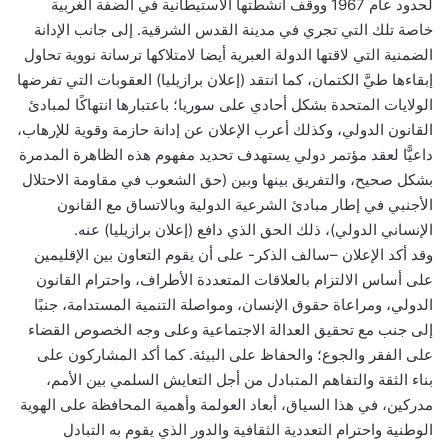
لحدود عام 1967 ووقف أنشطتها الاستيطانية في الضفة الغربية
خاصة تلك التي تجري في مدينة القدس الشرقية. إلى جانب الإدانة
الضمنية التي لاقتها الدولة العبرية أيضا لامتلاكها ترسانة نووية تحاول
إبقاءها طيَّ الكتمان، كما انتقد (إعلان برازيليا) العقوبات التي تفرضها
الولايات المتحدة بشكل أحادي على سوريا؛ باعتبارها انتهاكًا لمبادئ
القانون الدولي، وكذلك أعرب الإعلان عن إدانة حازمة وقوية للإرهاب،
داعيًّا لعقد مؤتمر دولي يستهدف تحديد مفهوم هذه الظاهرة المدمرة
بشكل صحيح، والتفريق بينها وبين (حق الشعوب في مقاومة الاحتلال
الأجنبي في إطار مبادئ الشرعية الدولية وبالاتساق مع القانون
الإنساني الدولي)، ذلك الحق الذي دافع (إعلان برازيليا) عنه.
وقد أكد الإعلان –سالف الذكر- على أن يقوم التعاون بين الإقليمين
على أساس الالتزام بالعلاقات المتعددة الأطراف، واحترام القانون
الدولي، ومراعاة حقوق الإنسان، ومواصلة التنمية المستدامة، جنبًا
إلى جنب مع تحقيق العدالة الاجتماعية وعلى وجه الخصوص القضاء
على الفقر والجوع؛ والحفاظ على البيئة. كما أكد المشاركون على
بناء الثقة والتفاهم المتبادل من أجل التعايش السلمي بين الأمم،
مدركين، في هذا السياق، أبعاد العولمة وأهمية المحافظة على الهوية
الوطنية واحترام التعددية الثقافية والدور الذي يقوم به التبادل