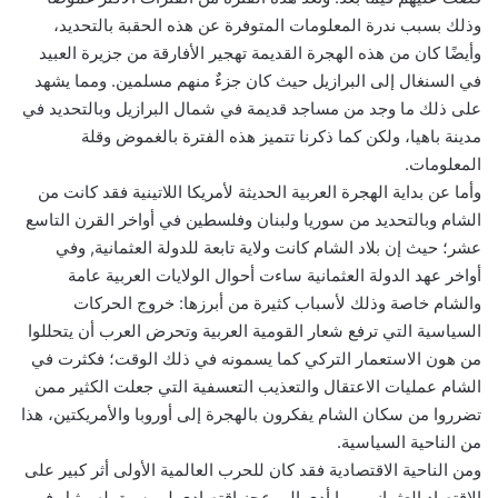
وذلك بسبب ندرة المعلومات المتوفرة عن هذه الحقبة بالتحديد،
وأيضًا كان من هذه الهجرة القديمة تهجير الأفارقة من جزيرة العبيد
في السنغال إلى البرازيل حيث كان جزءٌ منهم مسلمين. ومما يشهد
على ذلك ما وجد من مساجد قديمة في شمال البرازيل وبالتحديد في
مدينة باهيا، ولكن كما ذكرنا تتميز هذه الفترة بالغموض وقلة
المعلومات.
وأما عن بداية الهجرة العربية الحديثة لأمريكا اللاتينية فقد كانت من
الشام وبالتحديد من سوريا ولبنان وفلسطين في أواخر القرن التاسع
عشر؛ حيث إن بلاد الشام كانت ولاية تابعة للدولة العثمانية, وفي
أواخر عهد الدولة العثمانية ساءت أحوال الولايات العربية عامة
والشام خاصة وذلك لأسباب كثيرة من أبرزها: خروج الحركات
السياسية التي ترفع شعار القومية العربية وتحرض العرب أن يتحللوا
من هون الاستعمار التركي كما يسمونه في ذلك الوقت؛ فكثرت في
الشام عمليات الاعتقال والتعذيب التعسفية التي جعلت الكثير ممن
تضرروا من سكان الشام يفكرون بالهجرة إلى أوروبا والأمريكتين، هذا
من الناحية السياسية.
ومن الناحية الاقتصادية فقد كان للحرب العالمية الأولى أثر كبير على
الاقتصاد العثماني مما أدى إلى عجز اقتصادي لم يسبق له مثيل في