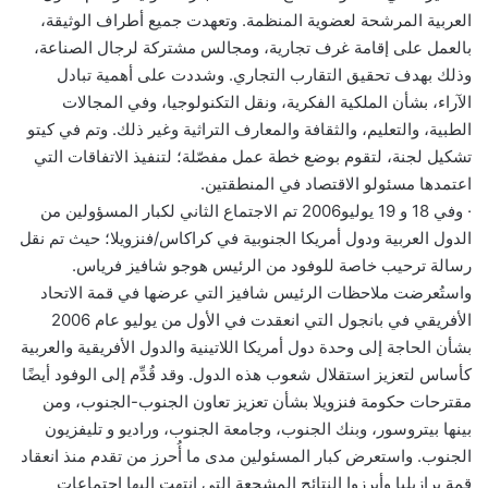
العربية المرشحة لعضوية المنظمة. وتعهدت جميع أطراف الوثيقة،
بالعمل على إقامة غرف تجارية، ومجالس مشتركة لرجال الصناعة،
وذلك بهدف تحقيق التقارب التجاري. وشددت على أهمية تبادل
الآراء، بشأن الملكية الفكرية، ونقل التكنولوجيا، وفي المجالات
الطبية، والتعليم، والثقافة والمعارف التراثية وغير ذلك. وتم في كيتو
تشكيل لجنة، لتقوم بوضع خطة عمل مفصّلة؛ لتنفيذ الاتفاقات التي
اعتمدها مسئولو الاقتصاد في المنطقتين.
· وفي 18 و 19 يوليو2006 تم الاجتماع الثاني لكبار المسؤولين من
الدول العربية ودول أمريكا الجنوبية في كراكاس/فنزويلا؛ حيث تم نقل
رسالة ترحيب خاصة للوفود من الرئيس هوجو شافيز فرياس.
واستُعرضت ملاحظات الرئيس شافيز التي عرضها في قمة الاتحاد
الأفريقي في بانجول التي انعقدت في الأول من يوليو عام 2006
بشأن الحاجة إلى وحدة دول أمريكا اللاتينية والدول الأفريقية والعربية
كأساس لتعزيز استقلال شعوب هذه الدول. وقد قُدِّم إلى الوفود أيضًا
مقترحات حكومة فنزويلا بشأن تعزيز تعاون الجنوب-الجنوب، ومن
بينها بيتروسور، وبنك الجنوب، وجامعة الجنوب، وراديو و تليفزيون
الجنوب. واستعرض كبار المسئولين مدى ما أُحرز من تقدم منذ انعقاد
قمة برازيليا وأبرزوا النتائج المشجعة التي انتهت إليها اجتماعات