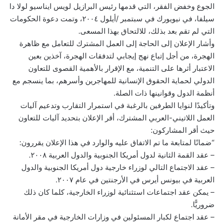
الجوع وخفض الفقر، التي قدمها رئيس البرازيل لويس ايناسيو لولا دا
سيلفا، في نيويورك في سبتمبر /أيلول ٢٠٠٤، وتمت دعوة الحكومات
التي لم تقم بعد بذلك، للالتحاق بهذا المسعى.
وأشار الإعلان إلى الحاجة إلى العمل المشترك للتعامل مع ظاهرة
الهجرة، من أجل إتباع نهج إيجابي لتدفقات الهجرة، آخذين بعين
الاعتبار أثرها على التنمية، مع الإقرار بالأهمية القصوى للتعاون
الدولي لحماية الحقوق الإنسانية للمهاجرين وأسرهم، بما ينسجم مع
أنظمة الدول وقوانينها ذات الصلة.
وتأكيدًا لنوايا الطرفين بالرغبة في استمرار التقارب وتدعيم آليات
العمل اللاتيني-العربي المشترك، أقر الإعلان بتحديد آليات للتعاون
حيث أقر المشاركون:
“ضمانًا لمتابعة ما تم الاتفاق عليه والوارد في هذا الإعلان يقررون:
– عقد القمة الثانية لدول أمريكا الجنوبية والدول العربية ٢٠٠٨.
– عقد الاجتماع التالي لوزراء خارجية دول أمريكا الجنوبية والدول
العربية في بيونس أيرس في الأرجنتين في عام ٢٠٠٧.
– يمكن عقد اجتماعات استثنائية لوزراء الخارجية، كلما كان ذلك
ضروريًّا.
– عقد اجتماع لكبار المسئولين في وزارات الخارجية في مقر الأمانة