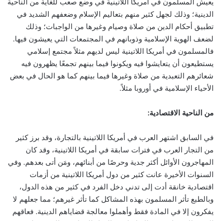
يعيش المسلمون في أمريكا اللاتينية في وضع صعب للغاية من الناحية
الدينية؛ وذلك لجهل كثير منهم بتعاليم الإسلام وضعفهم الشديد في
تطبيق أحكام الدين من صلاة وصيام وغيرها من الواجبات؛ وذلك
لضعف الهوية الإسلامية وذوبانهم في المجتمعات التي يعيشون فيها.
فالمسلمون في أمريكا اللاتينية ليس لديهم مثلاً مجتمع إسلامي
يستطيعون أن يتعايشوا فيه ويكونوا فيما بينهم تجمعًا يظهرون فيه
شعائرهم التعبدية من صلاة وغيرها فيما بينهم كما هو الحال في بعض
الأحياء الإسلامية في أوروبا مثلاً.
من الناحية الاقتصادية:
في السابق اشتهر العرب في أمريكا اللاتينية بالتجارة، وقد برز كثير
من التجار العرب في فترات سابقة في أمريكا اللاتينية، وقد كان
المهاجرون الأوائل أكثر جدية وحرصًا من أبنائهم، ومَن أتى بعدهم. وفي
السنوات الأخيرة عانت كثير من دول أمريكا اللاتينية من أزمات
اقتصادية خانقة أدت إلى تدني دخل الفرد في كثير من هذه الدول،
وبالطبع تأثر المسلمون بهذه المشاكل كما تأثر غيرهم؛ مما جعلهم لا
يفكرون إلا في المادة فقط وأهملوا معالجة قضاياهم الدينية. فعاقهم