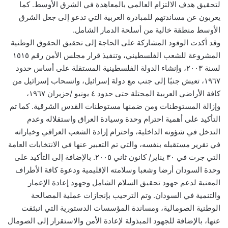
لتحقيق هدف الالتزام العالمي بالمعاهدة في الشرق الأوسط. كما
يعربون عن مساندتهم للمبادرة العربية التي تدعو إلى جعل الشرق
الأوسط منطقة خالية من أسلحة الدمار الشامل.
وقد أكدت الوفود المشاركة على الحاجة إلى تحقيق الحقوق الوطنية
المشروعة للشعب الفلسطيني، وتنفيذ قرار مجلس الأمن رقم ١٥١٥
لسنة ٢٠٠٣، وإنشاء الدولة الفلسطينية المستقلة على أساس حدود
١٩٦٧، تعيش جنبًا إلى جنب مع دولة إسرائيل، وانسحاب إسرائيل من
كافة الأراضي العربية المحتلة حتى حدود ٤ يونيو /حزيران ١٩٦٧،
وإزالة المستوطنات ومن ضمنها مستوطنات القدس الشرقية. كما تم
التأكيد على أهمية احترام وحدة وسيادة العراق واستقلاله وعدم
التدخل في شؤونه الداخلية، واحترام إرادة الشعب العراقي وخياراته
في تقرير مستقبله بنفسه، والتي تم التعبير عنها في الانتخابات العامة
التي جرت في ٣٠ يناير/ كانون ثاني ٢٠٠٥. بالإضافة إلى التأكيد على
وحدة السودان أرضا وشعبا وسلامته الإقليمية ودعوة كافة الأطراف
المعنية لدعم جهود تحقيق السلام الشامل وجهود إعادة الإعمار
والتنمية في السودان. وتم الترحيب بإنجازات عملية المصالحة
الوطنية الصومالية، ومساندة المؤسسات الدستورية التي انبثقت
عنها، بالإضافة للجهود المبذولة لإعادة الأمن والاستقرار إلى الصومال