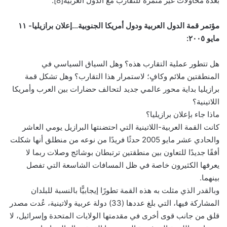
بعدة محاولات غير مثمرة للتقارب مع الدول العربية[8].
مؤتمر قمة الدول العربية ودول أمريكا الجنوبية…إعلان برازيليا- ١١
مايو ٢٠٠٥:
هل تتطور عملية التقارب هذه؟ وهل السياق السياسي في
المنطقتين ملائم وكافٍ؛ لاستمرار هذا التقارب؟ وهل تشكل قمة
برازيليا بداية محور عالمي جديد لتحالف حضارات بين العرب وأمريكا
اللاتينية؟
ماذا جاء بإعلان برازيليا؟
كانت القمة العربية-اللاتينية التي احتضنتها البرازيل يومي العاشر
والحادي عشر مايو 2005 حدثًا فريدًا من نوعه من منطلق أنها شكلت
أفقًا جديدًا للتعاون بين منطقتين ترتبطان بوشائج وصلات ربما لا
يعرفها الكثيرون خاصة في ظل المسافات الشاسعة التي تفصل
بينهما.
وبالقدر الذي مثلت به هذه القمة تطورًا إيجابيًّا بالنسبة للبلدان
المشاركة فيها، التي بلغ عددها (33) دولة عربية ولاتينية، عُدت مصدر
قلق من جانب قوى أخرى في مقدمتها الولايات المتحدة وإسرائيل، لا