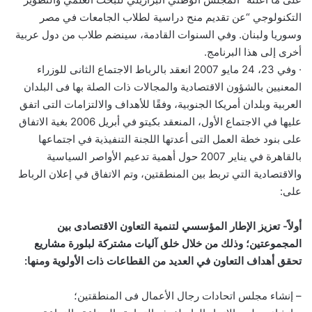
التكنولوجي “عن تقديم منح دراسية لطلاب الجامعات في مصر
وسوريا ولبنان. وفي السنوات القادمة، سينضم طلاب من دول عربية
أخرى إلى هذا البرنامج.
· وفي 23، 24 مايو 2007 انعقد بالرباط الاجتماع الثانى للوزراء
المعنيين بالشؤون الاقتصادية والمجالات ذات الصلة بها فى البلدان
العربية وبلدان أمريكا الجنوبية، وفقًا للأهداف والالتزامات التى اتفق
عليها في الاجتماع الأول، المنعقد بكيتو في أبريل 2006 بغية الاتفاق
على بنود خطة العمل التى أعدتها اللجنة التنفيذية في اجتماعها
بالقاهرة في يناير 2007 حول أهمية تدعيم الأواصر السياسية
والاقتصادية التي تربط بين المنطقتين، وتم الاتفاق في إعلان الرباط
على:
أولاً- تعزيز الإطار المؤسسي لتنمية التعاون الاقتصادى بين
المجموعتين؛ وذلك من خلال خلق آليات مشتركة لبلورة مشاريع
تحقق أهداف التعاون في العديد من القطاعات ذات الأولوية ومنها:
– إنشاء مجلس اتحادات رجال الأعمال فى المنطقتين؛