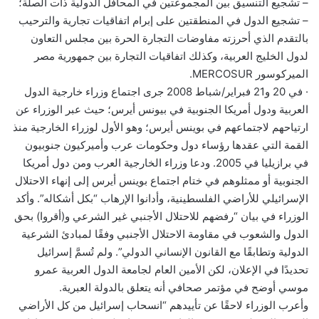
– تشجيع التنسيق بين المجموعتين في المحافل الدولية ذات الصلة؛
– تشجيع الدول في المنطقتين على إبرام اتفاقيات تجارية والترحيب
بالتقدم الذي أحرزته مفاوضات التجارة الحرة بين مجلس التعاون
لدول الخليج العربية، وكذلك اتفاقيات التجارة بين جمهورية مصر
الميركوسور MERCOSUR.
· في 20 و21 فبراير/شباط 2008 جرى اجتماع وزراء خارجية الدول
العربية ودول أمريكا الجنوبية في بيونس أيرس؛ حيث عبر الوزراء عن
ارتياحهم لاجتماعهم في بوينس أيرس؛ وهو الأول لوزراء الخارجية منذ
القمة التي عقدها رؤساء دول وحكومات عرب وأميركيون جنوبيون
في برازيليا في 2005. ودعا وزراء الخارجية العرب ومن دول أمريكا
الجنوبية أو ممثلوهم في ختام اجتماع بوينس أيرس إلى إنهاء الاحتلال
الإسرائيلي للأراضي الفلسطينية، وأدانوا الإرهاب “بكل أشكاله”. وأكد
الوزراء في بيان “رفضهم للاحتلال الأجنبي غير الشرعي و(أقروا) بحق
الدول والشعوب في مقاومة الاحتلال الأجنبي وفقًا لمبادئ الشرعية
الدولية وتطابقًا مع القانون الإنساني الدولي”. ولم تُسمَّ إسرائيل
تحديدًا في الإعلان، لكن الأمين العام لجامعة الدول العربية عمرو
موسي أوضح في مؤتمر صحافي أنه يتعلق بالدولة العبرية.
وأعرب الوزراء لاحقًا عن تأييدهم “انسحاب إسرائيل من كل الأراضي