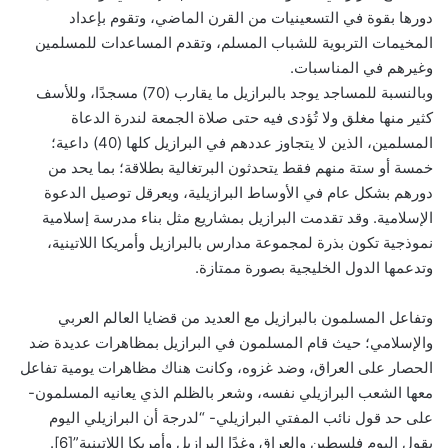
دورها بقوة في التسعينيات من القرن الماضي، وتقوم بإعداد
المخيمات التربوية للشباب المسلم، وتقدم المساعدات للمسلمين
وغيرهم في المناسبات.
وبالنسبة للمساجد يوجد بالبرازيل ما يقارب (70) مسجدًا، وللأسف
كثير منها مغلق ولا تُؤدى فيه حتى صلاة الجمعة لندرة الدعاة
المسلمين، الذين لا يتجاوز عددهم في البرازيل كلها (40) داعية؛
خمسة أو ستة منهم فقط يتحدثون البرتغالية بطلاقة؛ بما يحد من
دورهم بشكل عام في الأوساط البرازيلية، ويعرقل توصيل الدعوة
الإسلامية. وقد تقدمت البرازيل بمشاريع مثل بناء مدرسة إسلامية
نموذجية تكون بذرة لمجموعة مدارس بالبرازيل وأمريكا اللاتينية،
وتدعمها الدول الخليجية بصورة ممتازة.
وتفاعل المسلمون بالبرازيل مع العديد من قضايا العالم العربي
والإسلامي؛ حيث قام المسلمون في البرازيل بمظاهرات عديدة ضد
الحصار على العراق، وضد غزوه، وكانت هناك مظاهرات يومية تفاعل
معها الشعب البرازيلي نفسه، وشعر بالظلم الذي يعانيه المسلمون-
على حد قول نائب المفتي البرازيلي- “لدرجة أن البرازيلي اليوم
يقول اليوم فلسطين والعراق وغدًا البرازيل وأمريكا اللاتينية”[6].