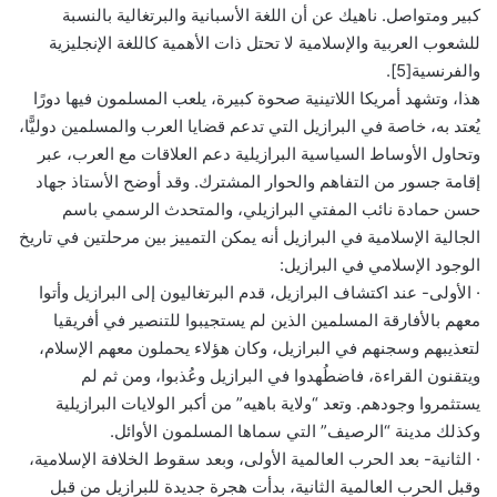
كبير ومتواصل. ناهيك عن أن اللغة الأسبانية والبرتغالية بالنسبة
للشعوب العربية والإسلامية لا تحتل ذات الأهمية كاللغة الإنجليزية
والفرنسية[5].
هذا، وتشهد أمريكا اللاتينية صحوة كبيرة، يلعب المسلمون فيها دورًا
يُعتد به، خاصة في البرازيل التي تدعم قضايا العرب والمسلمين دوليًّا،
وتحاول الأوساط السياسية البرازيلية دعم العلاقات مع العرب، عبر
إقامة جسور من التفاهم والحوار المشترك. وقد أوضح الأستاذ جهاد
حسن حمادة نائب المفتي البرازيلي، والمتحدث الرسمي باسم
الجالية الإسلامية في البرازيل أنه يمكن التمييز بين مرحلتين في تاريخ
الوجود الإسلامي في البرازيل:
· الأولى- عند اكتشاف البرازيل، قدم البرتغاليون إلى البرازيل وأتوا
معهم بالأفارقة المسلمين الذين لم يستجيبوا للتنصير في أفريقيا
لتعذيبهم وسجنهم في البرازيل، وكان هؤلاء يحملون معهم الإسلام،
ويتقنون القراءة، فاضطُهدوا في البرازيل وعُذبوا، ومن ثم لم
يستثمروا وجودهم. وتعد “ولاية باهيه” من أكبر الولايات البرازيلية
وكذلك مدينة “الرصيف” التي سماها المسلمون الأوائل.
· الثانية- بعد الحرب العالمية الأولى، وبعد سقوط الخلافة الإسلامية،
وقبل الحرب العالمية الثانية، بدأت هجرة جديدة للبرازيل من قبل