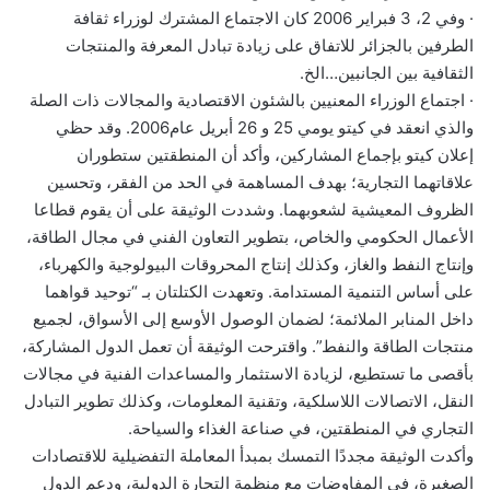
· وفي 2، 3 فبراير 2006 كان الاجتماع المشترك لوزراء ثقافة
الطرفين بالجزائر للاتفاق على زيادة تبادل المعرفة والمنتجات
الثقافية بين الجانبين…الخ.
· اجتماع الوزراء المعنيين بالشئون الاقتصادية والمجالات ذات الصلة
والذي انعقد في كيتو يومي 25 و 26 أبريل عام2006. وقد حظي
إعلان كيتو بإجماع المشاركين، وأكد أن المنطقتين ستطوران
علاقاتهما التجارية؛ بهدف المساهمة في الحد من الفقر، وتحسين
الظروف المعيشية لشعوبهما. وشددت الوثيقة على أن يقوم قطاعا
الأعمال الحكومي والخاص، بتطوير التعاون الفني في مجال الطاقة،
وإنتاج النفط والغاز، وكذلك إنتاج المحروقات البيولوجية والكهرباء،
على أساس التنمية المستدامة. وتعهدت الكتلتان بـ “توحيد قواهما
داخل المنابر الملائمة؛ لضمان الوصول الأوسع إلى الأسواق، لجميع
منتجات الطاقة والنفط”. واقترحت الوثيقة أن تعمل الدول المشاركة،
بأقصى ما تستطيع، لزيادة الاستثمار والمساعدات الفنية في مجالات
النقل، الاتصالات اللاسلكية، وتقنية المعلومات، وكذلك تطوير التبادل
التجاري في المنطقتين، في صناعة الغذاء والسياحة.
وأكدت الوثيقة مجددًا التمسك بمبدأ المعاملة التفضيلية للاقتصادات
الصغيرة، في المفاوضات مع منظمة التجارة الدولية، ودعم الدول