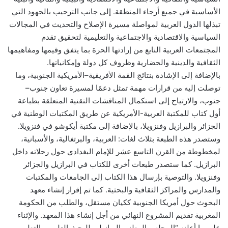
الأساسية في جميع أرجاء المنطقة. إلى جانب الترحيب بالجهود التي
تبذلها الدول العربية لمواصلة مسيرة الإصلاح والتحديث في المجالات
السياسية والاقتصادية والاجتماعية والتعليمية لتحقيق تقدم
المجتمعات العربية النابع من إرادتها الحرة بما يتفق وقيمها ومفاهيمها
الثقافية والدينية والحضارية وظروف كل دولة وإمكانياتها.
بالإضافة إلى الإشادة بنتائج القمة الأفريقية–الأمريكية الجنوبية، وما
توصلت إليه من قرارات مهمة تمثل دعمًا لمسيرة تعاون جنوب–
جنوب، والارتياح إلى استكمال المناقشات التقنية المتعلقة بطباعة
أول كتاب للمكتبة العربية-الأمريكية عن طريق المكتبات الوطنية في
الجزائر والبرازيل وفنزويلا، بالإضافة إلى مكتبة أيكوشو في فنزويلا.
وستصدر هذه الطبعة بثلاث لغات: العربية، والبرتغالية، والأسبانية،
لمخطوطة من القرن التاسع عشر للإمام البغدادي حول رحلاته داخل
البرازيل. كما ستصدر طبعات أخرى للكتاب في البرازيل والجزائر
وفنزويلا. والتوصية بإرسال هذا الكتاب إلى الجامعات والمكتبات
والمدارس والمراكز الثقافية والبحثية. كما تم إقرار إنشاء معهد
البحوث حول أمريكا الجنوبية ككيان مستقل، والطلب من الحكومة
المغربية تقديم المشروع النهائي من أجل إنشاء هذا المعهد. والإثناء
على ما أعلنه “المجلس الوطني البرازيلي للبحث العلمي والتطوير