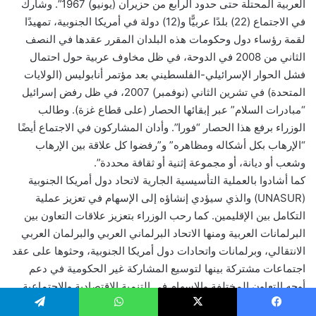
العربية المحتلة حتى حدود الرابع من حزيران (يونيو) 1967”. وشارك
في الاجتماع (22) بلدًا عربيًّا و(12) دولة في أمريكا الجنوبية، تمهيدًا
لقمة رؤساء دول وحكومات هذه البلدان المقرر عقدها في النصف
الثاني من 2008 في الدوحة، في ظل مخاوف عربية حول احتمال
فشل الحوار الإسرائيلي-الفلسطيني بعد مؤتمر أنابوليس (الولايات
المتحدة) في تشرين الثاني (نوفمبر) 2007، في ظل رفض إسرائيل
“مبادرات السلام” عبر إبقائها الحصار (على قطاع غزة). وطالب
الوزراء برفع هذا الحصار “فورا”. وأدان المشاركون في الاجتماع أيضًا
“الإرهاب بكل أشكاله ومظاهره” و”رفضوا كل علاقة بين الإرهاب
وشعب أو ديانة، أو مجموعة إثنية أو ثقافة محددة”.
كما أشادوا بالعملية التأسيسية الجارية لاتحاد دول أمريكا الجنوبية
(UNASUR) والذي سيؤدي إنشاؤه إلى الإسهام في تعزيز عملية
التكامل بين الإقليمين. كما رحب الوزراء بتعزيز علاقات التعاون بين
البرلمانات العربية ومنها الاتحاد البرلماني العربي والبرلمان العربي
الانتقالي، وبرلمانات واتحادات دول أمريكا الجنوبية، وحثوها على عقد
اجتماعات مشتركة بينها لتوسيع المشاركة غير الحكومية في دعم
أوجه التعاون المختلفة والإسهام في التنمية الاقتصادية والاجتماعية
والسياسية وكذلك احترام سيادة القانون وتعزيز حقوق الإنسان بما