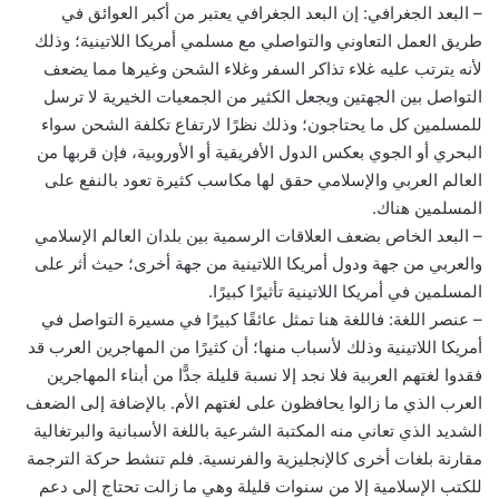
– البعد الجغرافي: إن البعد الجغرافي يعتبر من أكبر العوائق في
طريق العمل التعاوني والتواصلي مع مسلمي أمريكا اللاتينية؛ وذلك
لأنه يترتب عليه غلاء تذاكر السفر وغلاء الشحن وغيرها مما يضعف
التواصل بين الجهتين ويجعل الكثير من الجمعيات الخيرية لا ترسل
للمسلمين كل ما يحتاجون؛ وذلك نظرًا لارتفاع تكلفة الشحن سواء
البحري أو الجوي بعكس الدول الأفريقية أو الأوروبية، فإن قربها من
العالم العربي والإسلامي حقق لها مكاسب كثيرة تعود بالنفع على
المسلمين هناك.
– البعد الخاص بضعف العلاقات الرسمية بين بلدان العالم الإسلامي
والعربي من جهة ودول أمريكا اللاتينية من جهة أخرى؛ حيث أثر على
المسلمين في أمريكا اللاتينية تأثيرًا كبيرًا.
– عنصر اللغة: فاللغة هنا تمثل عائقًا كبيرًا في مسيرة التواصل في
أمريكا اللاتينية وذلك لأسباب منها؛ أن كثيرًا من المهاجرين العرب قد
فقدوا لغتهم العربية فلا نجد إلا نسبة قليلة جدًّا من أبناء المهاجرين
العرب الذي ما زالوا يحافظون على لغتهم الأم. بالإضافة إلى الضعف
الشديد الذي تعاني منه المكتبة الشرعية باللغة الأسبانية والبرتغالية
مقارنة بلغات أخرى كالإنجليزية والفرنسية. فلم تنشط حركة الترجمة
للكتب الإسلامية إلا من سنوات قليلة وهي ما زالت تحتاج إلى دعم