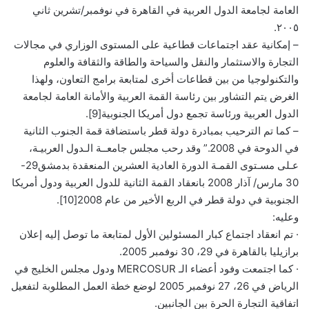
العامة لجامعة الدول العربية في القاهرة في نوفمبر/تشرين ثاني
٢٠٠٥.
– إمكانية عقد اجتماعات قطاعية على المستوى الوزاري في مجالات
التجارة والاستثمار والنقل والسياحة والطاقة والثقافة والعلوم
والتكنولوجيا من بين قطاعات أخرى لمتابعة برامج التعاون، ولهذا
الغرض يتم التشاور بين رئاسة القمة العربية والأمانة العامة لجامعة
الدول العربية ورئاسة تجمع دول أمريكا الجنوبية[9].
– كما تم الترحيب بمبادرة دولة قطر باستضافة قمة الجنوب الثانية
في الدوحة في 2008.” وقد رحب مجلس جامعــة الـدول العربيـة،
عـلى مسـتوى القمـة الدورة العادية العشرين المنعقدة بدمشق29-
30 مارس/ آذار 2008 بانعقاد القمة الثانية للدول العربية ودول أمريكا
الجنوبية في دولة قطر في الربع الأخير من عام 2008[10].
وعليه:
· تم انعقاد اجتماع كبار المسئولين الأول لمتابعة ما توصل إليه إعلان
برازيليا بالقاهرة في 29، 30 نوفمبر 2005.
· كما اجتمعت وفود أعضاء الـ MERCOSUR ودول مجلس الخليج في
الرياض في 26، 27 نوفمبر 2005 لوضع خطة العمل المطلوبة لتفعيل
اتفاقية التجارة الحرة بين الجانبين.