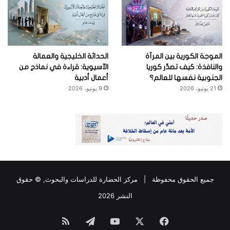
الموجة الكورية بين المرآة
الحداثة الخليجية والعمالة
والنافذة: كيف تصدِّر كوريا
الآسيوية: قراءة في نماذج من
الجنوبية نفسها للعالم؟
أعمال أدبية
21 يونيو، 2026
9 يونيو، 2026
جميع الحقوق محفوظة |
مركز الحضارة للدراسات والبحوث
, © حقوق
النشر 2026
فيسبوك
‫X
‫YouTube
تيلقرام
ملخص