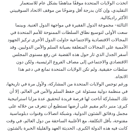
اتخذت الولايات المتحدة موقفًا مناهضًا بشكل عام للاستعمار
التقليدي، وإن كان بدرجة أقل وضوحًا من موقف الاتحاد السوفييتي
الأكثر راديكالية.
الثالثة- مجموعة الدول الفقيرة في مواجهة الدول الغنية. وبينما
سعت الأولى لتوسيع نطاق السلطات الممنوحة للأمم المتحدة في
المجالات الاقتصادية والاجتماعية حاولت الدول الأخرى تركيز الجهود
الأممية على المجالات المتعلقة بصيانة السلم والأمن الدوليين. وقد
أسفر الجدل الذي ثار حول هذه القضية عن رفع مستوى المجلس
الاقتصادي والاجتماعي إلى مصاف الفروع الرئيسية، ولكن دون
سلطات حقيقية. ولم تكن الولايات المتحدة تمانع في دعم هذا
الاتجاه.
ورغم توجس الولايات المتحدة من المشاركة، ولأول مرة في تاريخها،
في منظمة دولية مسئولة عن حفظ السلم والأمن في العالم، إلا أن
تلك المشاركة أتاحت لها فرصة فريدة لتحقيق عدة مزايا استراتيجية
كبرى: منبر دائم مقيم على أرضها تستطيع أن تتعرف من خلاله على
مجمل ودقائق الشئون الدولية، وشبكة اتصالات وقنوات دبلوماسية
مفتوحة، بأقل التكلفة، مع الأغلبية الساحقة من دول العالم، في وقت
كانت فيه هذه الدولة الكبرى، الحديثة العهد والقليلة الخبرة بالشئون