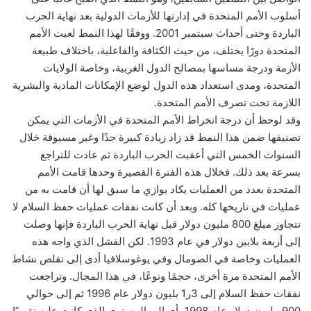
أسلوب الأمم المتحدة في إدارتها للأزمات الدولية بعد نهاية الحرب
الباردة وحتى أحداث سبتمبر 2001. ووفقًا لهذا النمط لعبت الأمم
المتحدة دورًا يختلف، من حيث الكثافة والفاعلية، باختلاف طبيعة
الأزمة ودرجة مساسها بمصالح الدول الغربية، وخاصة الولايات
المتحدة، ومدى استعداد هذه الدول لوضع الإمكانات المادية والبشرية
اللازمة تحت تصرف الأمم المتحدة.
وقد لوحظ أن درجة انخراط الأمم المتحدة في الأزمات التي يمكن
تصنيفها ضمن هذا النمط قد زاد زيادة كبيرة جدًا وغير مسبوقة خلال
السنوات الخمس التي أعقبت الحرب الباردة ثم عادت للتراجع
بسرعة بعد ذلك. فخلال هذه الفترة القصيرة وحدها قامت الأمم
المتحدة بعدد من العمليات يكاد يوازي ما سبق لها أن قامت به من
عمليات في تاريخها كله. وبعد أن كانت نفقات عمليات حفظ السلام لا
تتجاوز مبلغ 800 مليون دولار قبل نهاية الحرب الباردة فإنها وصلت
إلى أربعة بلايين دولار في عام 1993. لكن الفشل الذي واجه هذه
العمليات وخاصة في الصومال وفي يوغوسلافيا أدى إلى تقلص نشاط
الأمم المتحدة مرة أخرى، حجمًا ونوعًا، في هذا المجال. وتراجعت
نفقات حفظ السلام إلى 3ر1 بليون دولار عام 1996 ثم إلى حوالي
900 مليون دولار عام 1998، أي إلى المستوى الذي كانت عليه تقريبًا