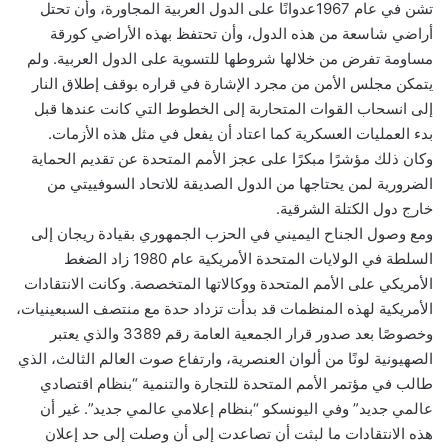
تشن في عام 1967عدوانًا على الدول العربية المجاورة، وأن تحتل
أراضي شاسعة من هذه الدول، وأن تحتفظ بهذه الأراضي كورقة
مساومة تفرض من خلالها شروطها للتسوية على الدول العربية. ولم
يتمكن مجلس الأمن من مجرد الإشارة في قراره بوقف إطلاق النار
إلى انسحاب القوات المتحاربة إلى الخطوط التي كانت عندها قبل
بدء العمليات العسكرية كما اعتاد أن يفعل في مثل هذه الأزمات.
وكان ذلك مؤشرًا مبكرًا على عجز الأمم المتحدة عن تقديم الحماية
الضرورية لمن يحتاجها من الدول الصديقة للاتحاد السوفييتي من
خارج دول الكتلة الشرقية.
ومع وصول الجناح اليميني في الحزب الجمهوري بقيادة ريجان إلى
السلطة في الولايات المتحدة الأمريكية عام 1980 زاد الضغط
الأمريكي على الأمم المتحدة ووكالاتها المتخصصة. وكانت الانتقادات
الأمريكية لهذه المنظمات قد بدأت تزداد حدة مع منتصف السبعينيات،
وخصوصًا بعد صدور قرار الجمعية العامة رقم 3389 والذي يعتبر
الصهيونية لونًا من ألوان العنصرية، وارتفاع صوت العالم الثالث، الذي
طالب في مؤتمر الأمم المتحدة للتجارة والتنمية “بنظام اقتصادي
عالمي جديد” وفي اليونسكو “بنظام إعلامي عالمي جديد”. غير أن
هذه الانتقادات ما لبثت أن تصاعدت إلى أن وصلت إلى حد إعلان