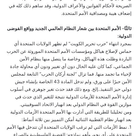
الصريحة لأحكام القوانين والأعراف الدولية، وقد ساهم ذلك كله في
إضعاف هيبة ومصداقية الأمم المتحدة.
ثالثًا- الأمم المتحدة بين شعار النظام العالمي الجديد وواقع الفوضى
الدولية:
بمجرد انتهاء “حرب تحرير الكويت” لم تظهر الولايات المتحدة أي
حماس لإصلاح هياكل ومؤسسات الأمم المتحدة الموروثة عن الحرب
الباردة وظلت هذه الهياكل، وخاصة ما يتصل منها بنظام الأمن
الجماعي، كما كان عليه الحال دون أي تغيير ودون أي محاولة جادة
لإحياء ما تجمد منها. فما تزال “لجنة أركان الحرب” التابعة لمجلس
الأمن حبرًا على ورق، ولم تدخل المادة 43 الخاصة بإنشاء جيش
دولي حيز التنفيذ..إلخ. ومع ذلك فقد حدث تغير جوهري في أسلوب
إدارة الأمم المتحدة للأزمات الدولية نتيجة للتغير الذي حدث في
موازين القوة في النظام الدولي بعد انهيار الاتحاد السوفييتي.
ومن تحليلنا للطريقة التي أدارت بها الأمم المتحدة الأزمات الدولية
بعد انهيار نظام القطبية الثنائية أمكن التمييز بين ثلاثة أنماط:
1. نمط الأزمات التي لم ترغب الولايات المتحدة أن تتدخل فيها الأمم
المتحدة على أي نحو، وأهم نماذجه: القضية الفلسطينية والصراع