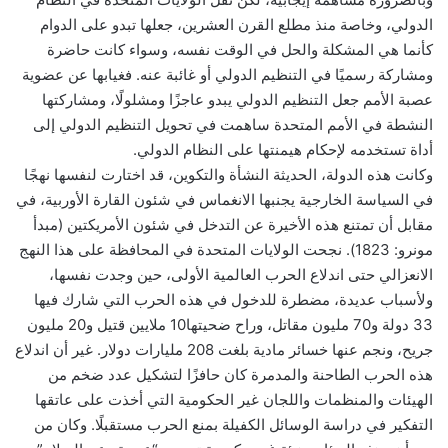
الدولي، وخاصة منذ مطلع القرن العشرين، جعلها تبدو على الدوام
كأنما هي المشكلة والحل في الوقت نفسه، وسواء كانت حاضرة
ومشاركة رسميًا في التنظيم الدولي أو غائبة عنه. فغيابها عن عضوية
عصبة الأمم جعل التنظيم الدولي يبدو عاجزًا ومشلولًا، ومشاركتها
النشطة في الأمم المتحدة ساهمت في تحويل التنظيم الدولي إلى
أداة تستخدمه لإحكام هيمنتها على النظام الدولي.
وكانت هذه الدولة، الحديثة النشأة والتكوين، قد اختارت لنفسها نهجًا
في السياسة الخارجية يجنبها الانغماس في شئون القارة الأوربية، في
مقابل أن تمتنع هذه الأخيرة عن التدخل في شئون الأمريكتين (مبدأ
مونرو: 1823). نجحت الولايات المتحدة في المحافظة على هذا النهج
الانعزالي حتى اندلاع الحرب العالمية الأولى، حين وجدت نفسها،
ولأسباب عديدة، مضطرة للدخول في هذه الحرب التي شارك فيها
33 دولة و70 مليون مقاتل، وراح ضحيتها10 ملايين قتيل و20 مليون
جريح، ونجم عنها خسائر مادية بلغت 208 مليارات دولار. غير أن اندلاع
هذه الحرب الطاحنة والمدمرة كان حافزًا لتشكيل عدد ضخم من
الهيئات والمنظمات واللجان غير الحكومية التي أخذت على عاتقها
التفكير في دراسة الوسائل الكفيلة بمنع الحرب مستقبلًا. وكان من