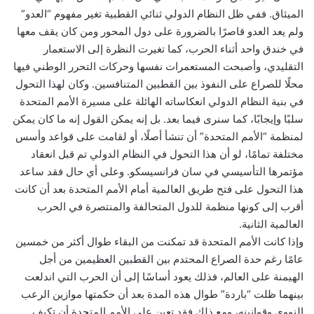
الميثاق. ففي ظل النظام الدولي ثنائي القطبية تغير مفهوم “العدو”
ولم يعد العدو قاصرًا بالضرورة على دول المحور ومن كان يقف معها
في خندق واحد أثناء الحرب، كما تغيرت النظرة إلى الاستعمار
التقليدي، وأصبحت المستعمرات نفسها وحركات التحرر الوطني فيها
محلًا للصراع على النفوذ بين القطبين المتنافسين. وكان لهذا التحول
في بنية النظام الدولي انعكاساته الهائلة على مسيرة الأمم المتحدة
سلبًا وإيجابًا، كما سنرى فيما بعد. بل إنه يمكن القول إنه ما كان يمكن
لمنظمة “الأمم المتحدة” أن تنشأ أصلًا، أو لقامت على قواعد وأسس
مختلفة تمامًا، لو أن هذا التحول في النظام الدولي تم قبل انعقاد
مؤتمرها التأسيسي في سان فرانسيسكو. وعلى أي حال فقد ساعد
هذا التحول على فتح طريق العالمية أمام الأمم المتحدة بعد أن كانت
أقرب إلى كونها منظمة للدول المتحالفة والمنتصرة في الحرب
العالمية الثانية.
وإذا كانت الأمم المتحدة قد تمكنت من البقاء طوال أكثر من خمسين
عامًا رغم حدة الصراع المحتدم بين القطبين العظيمين من أجل
الهيمنة على العالم، فذلك يعود أساسًا إلى أن الحرب التي اندلعت
بينهما ظلت “باردة” طوال هذه المدة بعد أن حكمتها موازين الرعب
النووي وقوانينه، ومع ذلك فقد تعين على الأمم المتحدة أن تكيف