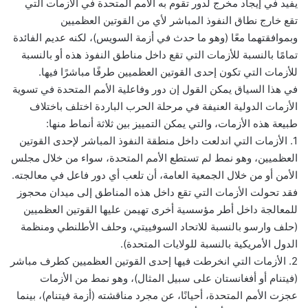
يفيد في إيجاد مخرج لدور تقوم به الأمم المتحدة في الأزمات التي
تقع خارج نطاق النفوذ المباشر لأي من القوتين العظميين
وبموافقتهما معًا (وهو ما حدث في أزمة السويس)، لكنه عديم الفائدة
تمامًا بالنسبة للأزمات التي تقع داخل مناطق النفوذ هذه أو بالنسبة
للأزمات التي تكون إحدى القوتين العظميين طرفًا مباشرًا فيها.
في هذا السياق يمكن القول إن دور وفاعلية الأمم المتحدة في تسوية
الأزمات الدولية العنيفة في مرحلة الحرب الباردة اختلف باختلاف
طبيعة هذه الأزمات، والتي يمكن التمييز بين ثلاثة أنماط منها:
1. الأزمات التي اندلعت داخل منطقة النفوذ المباشر لإحدى القوتين
العظميين، وهو نمط لم تستطع الأمم المتحدة، سواء من خلال مجلس
الأمن أو من خلال الجمعية العامة، أن تلعب أي دور فاعل في معالجته.
فقد تحولت الأزمات التي تقع داخل هذه المناطق إلى ميدان محجوز
للمعالجة داخل أطر مؤسسية أخرى تهيمن عليها القوتين العظميين
(حلف وارسو بالنسبة للاتحاد السوفييتي، وحلف الأطلنطي ومنظمة
الدول الأمريكية بالنسبة للولايات المتحدة).
2. الأزمات التي انخرطت فيها إحدى القوتين العظميين كطرف مباشر
(فيتنام أو أفغانستان على سبيل المثال)، وهو نمط من الأزمات
عجزت الأمم المتحدة، أحيانًا، عن مجرد مناقشته (أزمة فيتنام)، بينما