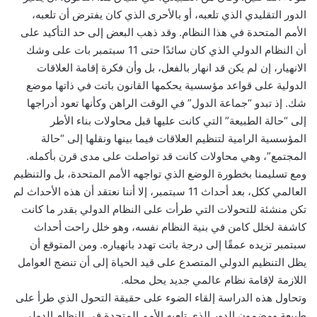
الدور التقليدي الذي تلعبه، أو بالأحرى الذي كان يفترض أن تلعبه،
الأمم المتحدة في هذا النظام. وقد ذهب البعض إلى حد التأكيد على
أن النظام الدولي الذي كان سائدًا حتى 11 سبتمبر بات على وشك
الانهيار، إن لم يكن قد انهار بالفعل، بل وأن فكرة إقامة العلاقات
الدولية على قواعد مؤسسية يحكمها القانون باتت في ذاتها موضع
شك. إذ تبدو “جماعة الدول” في الوقت الراهن وكأنها تعود أدراجها
إلى “حالة الطبيعة” التي كانت عليها قبل محاولات بناء الأطر
المؤسسية الرامية لتنظيم العلاقات فيما بينها ونقلها إلى “حالة
المجتمع”، وهي محاولات كانت قد تواصلت على مدى قرن بأكمله.
ومع تسليمنا بخطورة الوضع الذي تواجهه الأمم المتحدة، بل والتنظيم
العالمي ككل، بعد أحداث 11 سبتمبر، إلا أننا نعتقد أن هذه الأحداث لم
تكن منشئة للتحولات التي طرأت على النظام الدولي بقدر ما كانت
كاشفة لخلل كامن في بنية النظام نفسه، وهو خلل راحت أحداث
سبتمبر تزيده عمقًا إلى درجة باتت تهدد بانهياره. ومن المتوقع أن
يظل التنظيم الدولي المتصدع على قيد الحياة إلى أن تنضج العوامل
اللازمة لإقامة نظام عالمي جديد يحل محله.
وتحاول هذه الدراسة إلقاء الضوء على حقيقة التحول الذي طرأ على
طبيعة ومضمون الدور الذي تلعبه الأمم المتحدة في النظام الدولي