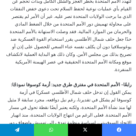
لتهدد الأمم المتحدة بخطر العجز والشلل الكامل وبدأت تحجم عن
القيام بأي عمليات نوعية لحفظ السلام تحت دعوى خفض النفقات
الذي ما برحت الولايات المتحدة تصر عليه. غير أن الأمر لم يقتصر
على محاولة تهميش دور الأمم المتحدة من خلال الضغط المادي
والحرمان من الموارد المالية. فقد وصلت الاستهانة بالأمم المتحدة
حدًا جعل حلف شمال الأطلسي يقرر استخدام القوة العسكرية ضد
يوغوسلافيا دون أن يكلف نفسه عناء السعي للحصول على إذن أو
تصريح بذلك من مجلس الأمن. وكان ذلك هو البداية العملية لانكشاف
موقع ومكانة الأمم المتحدة الحقيقية في عصر الهيمنة الأمريكية
المنفردة.
رابعًا- الأمم المتحدة في مفترق طرق جديد: أزمة كوسوفا نموذجًا:
يمكن القول إن تدخل حلف شمال الأطلسي عسكريًا في أزمة
كوسوفا لم يشكل في تقديرنا، رغم نبل دوافعه، مجرد سابقة لا مثيل
لها منذ نشأة الأمم المتحدة، ولكنه يعتبر أيضًا نقطة تحول في مسار
الأمم المتحدة. فعلى الرغم من انتهاج الولايات المتحدة، منذ انهيار
الاتحاد السوفييتي، لسياسة منظمة تهدف إلى تهميش وإضعاف دور
الأمم المتحدة، إلا أن الحرص على وجود غطاء من الشرعية الدولية