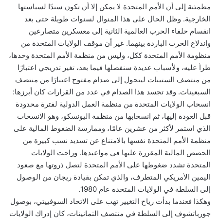
مطمئنة إلى أن الأمم المتحدة لا يمكن إلا أن تكون سندًا لسياستها
الخارجية. وظل الحال على هذا المنوال لسنوات طويلة حتى بعد
انقسام حلفاء الحرب العالمية الثانية إلى معسكرين متصارعين
واندلاع الحرب الباردة بينهما. غير أن موقف الولايات المتحدة من
منظومة الأمم المتحدة ككل، وليس من منظمة الأمم المتحدة وحدها،
طرأ عليه، ولأسباب عديدة سنفصلها فيما بعد، تغير تدريجي اعتبارًا
من منتصف الستينات ليتحول إلى صدام مفتوح اعتبارًا من منتصف
السبعينات. وقد تجسد هذا الصدام في عدد من القرارات كان أبرزها:
انسحاب الولايات المتحدة من منظمة العمل الدولية لفترة محدودة
قبل العودة إليها، ثم انسحابها من منظمة اليونسكو، وهو الانسحاب
الذي استمر لأكثر من عشرين عامًا، وممارسة الضغوط المالية على
منظمة الأمم المتحدة نفسها بالامتناع عن تسديد نسب كبيرة من
الحصص المالية المقررة عليها في مواعيدها. وراحت الولايات
المتحدة تشدد ضغوطها على الأمم المتحدة لتصل ذروتها مع صعود
اليمين الأمريكي المتطرف، والذي تمكن بقيادة ريجان من الوصول
إلى السلطة في الولايات المتحدة عام 1980.
وهكذا فعندما بدأت رياح التغيير تهب على الاتحاد السوفييتي، بوصول
جورباتشوف إلى السلطة في منتصف الثمانينات، كان إدراك الولايات