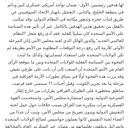
لها هدفين رئيسيين. الأول- ضمان تواجد أمريكي عسكري كبير ودائم
في منطقة الخليج. والثاني- التعجيل بانهيار الاتحاد السوفييتي عن
طريق إثبات عجزه وتدهور مكانته في النظام الدولي. وقد تمكنت
بالفعل من تحقيق هذين الهدفين بالكامل. غير أن تأثير هذه السياسة
على الأمم المتحدة كان سلبيًا للغاية. فقد أدى رفع شعار “النظام
العالمي الجديد” والدور الهائل الذي لعبه مجلس الأمن إبان المرحلة
الأولى للأزمة إلى رفع درجة التوقعات المطلوبة من الأمم بطريقة لم
تكن الولايات المتحدة على استعداد لمسايرتها. ولذلك ما لبثت
الفجوة بين السياسة الفعلية للولايات المتحدة وبين ما يتوقعه الرأي
العام من الأمم المتحدة أن اتسعت إلى أن باتت على طرفي نقيض.
وقد برزت هذه الفجوة أولًا في سياق تطورات الأزمة العراقية في
مرحلة ما بعد تحرير الكويت، وقبل أحداث 11 سبتمبر. فقد فرضت
مناطق محظورة على الطيران العراقي بقرارات من خارج إطار
الشرعية الدولية، ودون استشارة مجلس الأمن، واستخدمت القوة
العسكرية مرات متكررة ضد العراق بسبب خلافات حول عمل لجنة
التفتيش الدولية وبدون تصريح من مجلس الأمن، وثبت أن عددًا من
أعضاء لجنة التفتيش كانوا يعملون جواسيس لصالح الولايات المتحدة
وإسرائيل ويتلقون تعليماتهم من مصادر غير السكرتير العام بالمخالفة