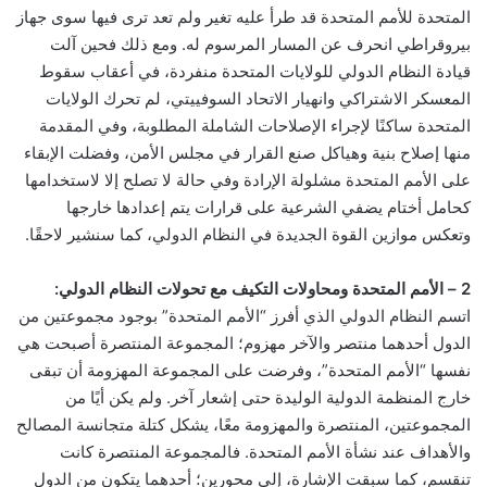
المتحدة للأمم المتحدة قد طرأ عليه تغير ولم تعد ترى فيها سوى جهاز
بيروقراطي انحرف عن المسار المرسوم له. ومع ذلك فحين آلت
قيادة النظام الدولي للولايات المتحدة منفردة، في أعقاب سقوط
المعسكر الاشتراكي وانهيار الاتحاد السوفييتي، لم تحرك الولايات
المتحدة ساكنًا لإجراء الإصلاحات الشاملة المطلوبة، وفي المقدمة
منها إصلاح بنية وهياكل صنع القرار في مجلس الأمن، وفضلت الإبقاء
على الأمم المتحدة مشلولة الإرادة وفي حالة لا تصلح إلا لاستخدامها
كحامل أختام يضفي الشرعية على قرارات يتم إعدادها خارجها
وتعكس موازين القوة الجديدة في النظام الدولي، كما سنشير لاحقًا.
2 – الأمم المتحدة ومحاولات التكيف مع تحولات النظام الدولي:
اتسم النظام الدولي الذي أفرز “الأمم المتحدة” بوجود مجموعتين من
الدول أحدهما منتصر والآخر مهزوم؛ المجموعة المنتصرة أصبحت هي
نفسها “الأمم المتحدة”، وفرضت على المجموعة المهزومة أن تبقى
خارج المنظمة الدولية الوليدة حتى إشعار آخر. ولم يكن أيًا من
المجموعتين، المنتصرة والمهزومة معًا، يشكل كتلة متجانسة المصالح
والأهداف عند نشأة الأمم المتحدة. فالمجموعة المنتصرة كانت
تنقسم، كما سبقت الإشارة، إلى محورين؛ أحدهما يتكون من الدول