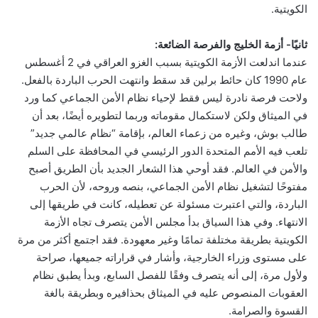
الكويتية.
ثانيًا- أزمة الخليج والفرصة الضائعة:
عندما اندلعت الأزمة الكويتية بسبب الغزو العراقي في 2 أغسطس
عام 1990 كان حائط برلين قد سقط وانتهت الحرب الباردة بالفعل.
ولاحت فرصة نادرة ليس فقط لإحياء نظام الأمن الجماعي كما ورد
في الميثاق ولكن لاستكمال مقوماته وربما لتطويره أيضًا، بعد أن
طالب بوش، وغيره من زعماء العالم، بإقامة “نظام عالمي جديد”
تلعب فيه الأمم المتحدة الدور الرئيسي في المحافظة على السلم
والأمن في العالم. فقد أوحي هذا الشعار الجديد بأن الطريق أصبح
مفتوحًا لتشغيل نظام الأمن الجماعي، بنصه وروحه، لأن الحرب
الباردة، والتي اعتبرت مسئولة عن تعطيله، كانت في طريقها إلى
الانتهاء. وفي هذا السياق بدأ مجلس الأمن يتصرف تجاه الأزمة
الكويتية بطريقة مختلفة تمامًا وغير معهودة. فقد اجتمع أكثر من مرة
على مستوى وزراء الخارجية، وأشار في قراراته جميعها، صراحة
ولأول مرة، إلى أنه يتصرف وفقًا للفصل السابع، وبدأ يطبق نظام
العقوبات المنصوص عليه في الميثاق بحذافيره وبطريقة بالغة
القسوة والصرامة.