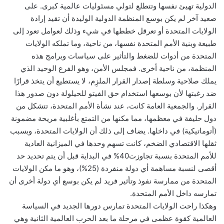
الدولية تهيئ نفسها وتتطلع لتولي مسئوليات عالمية كبرى. على
صعيد آخر لم يكن بوسع المنظمة الدولية الوليدة أن تقيد إرادة
الولايات المتحدة أو تعرقل خططها في شيء وذلك لعوامل تعود إلى
طبيعة وبنية الأمم المتحدة نفسها، من ناحية، وما تملكه الولايات
المتحدة من أدوات للضغط والتأثير على سياسات وبرامج هذه
المنظمة، من ناحية أخرى. فمجلس الأمن، وهو الفرع الوحيد الذي
يملك صلاحية وسلطة إصدار القرار الملزِم، لا يستطيع أن يتخذ قرارًا
ضد رغبتها لأن بوسعها استخدام حق الفيتو للحيلولة دون صدور هذا
القرار. والجمعية العامة كانت، عند نشأة الأمم المتحدة، تتشكل من
دول حليفة في معظمها، مما مكنها من التمتع بأغلبية مريحة مضمونة
(أتوماتيكية) في داخلها. يضاف إلى ذلك أن الولايات المتحدة، وبسبب
ثقلها الاقتصادي الضخم، كانت تسهم وحدها في الميزانية العادية
للأمم المتحدة بنسبة تجاوزت40% في البداية قبل أن يتم تحديد حد
أقصى لنسبة مساهمة أي دولة منفردة (25%)، وهو ما مكن الولايات
المتحدة من ممارسة نفوذ وتأثير فريد لم يكن بوسع أي دولة أخرى أن
تمارسه داخل الأمم المتحدة.
وهكذا راحت الولايات المتحدة تمارس دورها الجديد في السياسة
العالمية كقوة عظمى في مرحلة ما بعد الحرب العالمية الثانية وهي