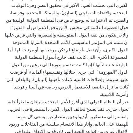
الكبرى التي تحملت العبء الأكبر في تحقيق النصر وهي: الولايات
المتحدة، والاتحاد السوفيتي (السابق)، والمملكة المتحدة، وفرنسا،
والصين، تم الاعتراف له بوضع خاص في المنظمة الدولية الوليدة من
خلال العضوية الدائمة في مجلس الأمن وحق الاعتراض أو “الفيتو”،
والآخر يتكون من بقية الدول، المتوسطة والصغيرة، والتي فرض عليها
أن تسلم في المؤتمر التأسيسي للأمم المتحدة بالمزايا الممنوحة
للدول الكبرى، وأن تقبل بأوضاع لم تكن مرحبة بها أو مرتاحة لها. أما
المجموعة الأخرى التي كانت تقف خارج أسوار المنظمة الدولية
الوليدة عند نشأتها فإنها كانت تنقسم بدورها إلى نوعين من الدول:
الدول “المهزومة” التي جرى احتلالها وتقسيمها (ألمانيا)، أو فرضت
عليها شروط وإصلاحات قاسية لإعادة تأهيلها (اليابان)، والبلدان التي
كانت ما تزال خاضعة للاستعمار الغربي،وخاصة في آسيا وإفريقيا
وأمريكا اللاتينية.
غير أن النظام الدولي الذي أفرز الأمم المتحدة سرعان ما طرأ عليه
تحول جذري. فقد تصدع تحالف الدول الكبرى المنتصرة في الحرب،
وانقسم إلى معسكرين أيديولوجيين متصارعين يسعى كل منهما
للهيمنة على العالم. وأثار هذا الانقسام سلسلة من التفاعلات وردود
الأفعال غيرت من قواعد اللعبة التي كان قد تم الاتفاق عليها في