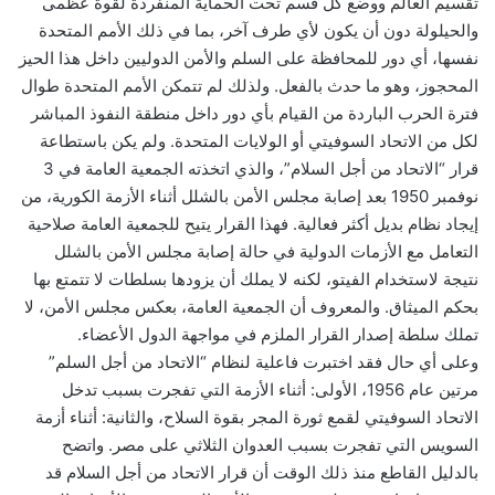
تقسيم العالم ووضع كل قسم تحت الحماية المنفردة لقوة عظمى
والحيلولة دون أن يكون لأي طرف آخر، بما في ذلك الأمم المتحدة
نفسها، أي دور للمحافظة على السلم والأمن الدوليين داخل هذا الحيز
المحجوز، وهو ما حدث بالفعل. ولذلك لم تتمكن الأمم المتحدة طوال
فترة الحرب الباردة من القيام بأي دور داخل منطقة النفوذ المباشر
لكل من الاتحاد السوفيتي أو الولايات المتحدة. ولم يكن باستطاعة
قرار “الاتحاد من أجل السلام”، والذي اتخذته الجمعية العامة في 3
نوفمبر 1950 بعد إصابة مجلس الأمن بالشلل أثناء الأزمة الكورية، من
إيجاد نظام بديل أكثر فعالية. فهذا القرار يتيح للجمعية العامة صلاحية
التعامل مع الأزمات الدولية في حالة إصابة مجلس الأمن بالشلل
نتيجة لاستخدام الفيتو، لكنه لا يملك أن يزودها بسلطات لا تتمتع بها
بحكم الميثاق. والمعروف أن الجمعية العامة، بعكس مجلس الأمن، لا
تملك سلطة إصدار القرار الملزم في مواجهة الدول الأعضاء.
وعلى أي حال فقد اختبرت فاعلية لنظام “الاتحاد من أجل السلم”
مرتين عام 1956، الأولى: أثناء الأزمة التي تفجرت بسبب تدخل
الاتحاد السوفيتي لقمع ثورة المجر بقوة السلاح، والثانية: أثناء أزمة
السويس التي تفجرت بسبب العدوان الثلاثي على مصر. واتضح
بالدليل القاطع منذ ذلك الوقت أن قرار الاتحاد من أجل السلام قد