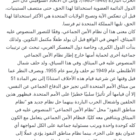
الحرب الباردة (1946-1985)، وإلى أن الاتحاد السوفيتي كان أكثر
الدول الدائمة العضوية استخدامًا لهذا الحق، حتى منتصف الستينيات،
قبل أن تنعكس الآية وتصبح الولايات المتحدة هي الأكثر استخدامًا لهذا
الحق، تليها المملكة المتحدة ثم فرنسا.
كان معنى هذا أن نظام الأمن الجماعي، وفقًا للتصور المنصوص عليه
الميثاق، أجهض في الواقع قبل أن يولد طفلًا مكتمل التكوين. ولذلك
بدأت الدول الكبرى، وخاصة دول المعسكر الغربي، تبحث عن ترتيبات
جماعية أخرى لحماية أمنها خارج إطار نظام الأمن الجماعي
المنصوص عليه في الميثاق. وفي هذا السياق، ولد حلف شمال
الأطلنطي عام 1949 ثم حلف وارسو عام 1955. وبصرف النظر عما
قيل وقتها عن شرعية قيام هذه الأحلاف استنادًا إلى نص المادة 51
من ميثاق الأمم المتحدة التي تجيز حق الدفاع الجماعي عن النفس،
إلا أن قيامها أثر تأثيرًا سلبيًا خطيرًا على الأمم المتحدة. فبظهور هذين
الحلفين واشتعال الحرب الباردة بينهما حل نظام جديد هو “نظام
مناطق النفوذ” محل “نظام الأمن الجماعي” المنصوص عليه في
الميثاق ويتناقض معه كليًا. فنظام الأمن الجماعي يتعامل مع الكون
كله كوحدة واحدة ويرتب مسئولية جماعية على الكل لمواجهة أي
عدوان يقع على الجزء، بينما نظام مناطق النفوذ يؤدي عملًا إلى