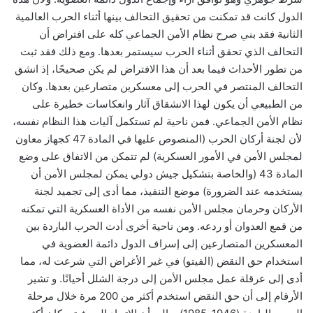
الدول كانت قد تمكنت من تحقيق التحالف بينها أثناء الحرب العالمية
الثانية فقد بني صرح نظام الأمن الجماعي كله على افتراض أن
التحالف الذي تحقق أثناء الحرب سيستمر بعدها. ومع ذلك فقد ثبت
من تطور الأحداث فيما بعد أن هذا الافتراض لم يكن صحيحًا، إذ انشق
التحالف المنتصر في الحرب إلى معسكرين متصارعين بعدها. وكان
من الطبيعي أن يكون لهذا الانشقاق آثار وانعكاسات خطيرة على
نظام الأمن الجماعي. فمن ناحية لم تستكمل آليات هذا النظام نفسه،
لأن لجنة أركان الحرب (المنصوص عليها في المادة 47 كجهاز معاون
لمجلس الأمن في الأمور العسكرية) لم تتمكن من الاتفاق على وضع
المادة 43 (والخاصة بتشكيل جيش دولي يمكن لمجلس الأمن أن
يستخدمه عند الضرورة) موضع التنفيذ، مما أدى إلى تجميد لجنة
الأركان وحرمان مجلس الأمن نفسه من الأداة العسكرية التي تمكنه
من قمع العدوان أو ردعه. ومن ناحية أخرى أدت الحرب الباردة بين
المعسكرين المتصارعين إلى إسراف الدول دائمة العضوية في
استخدام حق النقض (الفيتو) في غير الأغراض التي شرعت له، مما
أدى إلى عرقلة عمل مجلس الأمن إلى درجة الشلل أحيانًا. و تشير
الأرقام إلى أن حق النقض استخدم أكثر من 200 مرة خلال مرحلة