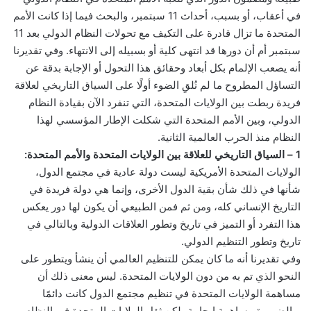
في أعقاب، أو بسبب، أحداث 11 سبتمبر، والبحث فيما إذا كانت الأمم
المتحدة ما تزال قادرة على التكيف مع تحولات النظام الدولي بعد 11
سبتمبر أم أن دورها قد انتهى كلية أو بسبيله إلى الانتهاء. وفي تقديرنا
أنه يصعب الإلمام بكل أبعاد وحقائق هذا التحول أو الإجابة بدقة عن
التساؤل المطروح ما لم نُلقِ الضوء أولًا على السياق التاريخي لعلاقة
فريدة ربطت بين الولايات المتحدة، التي تنفرد الآن بقيادة النظام
الدولي، وبين الأمم المتحدة التي شكلت الإطار المؤسسي لهذا
النظام منذ الحرب العالمية الثانية.
1 – السياق التاريخي للعلاقة بين الولايات المتحدة والأمم المتحدة:
الولايات المتحدة الأمريكية ليست دولة عادية في مجتمع الدول،
شأنها في ذلك شأن بقية الدول الأخرى، وإنما هي دولة فريدة في
التاريخ الإنساني كله، ومن ثم فمن الطبيعي أن يكون لها دور يعكس
هذا التفرد أو التميز في تاريخ وتطور العلاقات الدولية وبالتالي في
تاريخ وتطور التنظيم الدولي.
وفي تقديرنا أنه ما كان يمكن للتنظيم العالمي أن ينشأ ويتطور على
النحو الذي تم به من دون الولايات المتحدة. ليس معنى ذلك أن
مساهمة الولايات المتحدة في تنظيم مجتمع الدول كانت دائمًا
وبالضرورة مساهمة إيجابية، لكن ثقل الولايات المتحدة في النظام