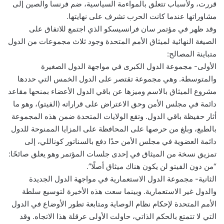
قررت، ولأسباب تتعلق بالمواءمة السياسية، ضم فرنسا والصين إلى
مشاوراتها عندما كانت الحرب تشرف على نهايتها.
وقد ظهر في مؤتمر سان فرانسيسكو الذي اجتمع للاتفاق على
الصيغة النهائية لميثاق الأمم المتحدة وجود ثلاث مجموعات من الدول
متباينة المصالح:
الأولى- مجموعة الدول الكبرى في مواجهة الدول الصغيرة
والمتوسطة. وهي مجموعة تقتصر على الدول الخمس التي حددها
مشروع الميثاق بالاسم وميزها عن باقي الدول الأعضاء بمنحها مقاعد
دائمة في مجلس الأمن وحق الاعتراض على قراراته (الفيتو)، وهو ما
أثار حفيظة باقي الدول. وتقع الولايات المتحدة ضمن هذه المجموعة
بالطبع، وبلغ من حرصها على المحافظة على المزايا الممنوحة للدول
دائمة العضوية في مجلس الأمن حدًا دفع بالسناتور كوناللي، إلى
تمزيق نسخة من الميثاق في إحدى جلسات المؤتمر وهو يعلق صائحًا:
“من دون الفيتو لن يكون هناك ميثاق أصلًا”.‍
الثانية- مجموعة الدول الاستعمارية في مواجهة الدول الجديدة
والدول غير الاستعمارية. وبينما سعت هذه الأخيرة لتوسيع سلطة
الأمم المتحدة لإحكام نظام الوصاية ومتابعة تطور الأوضاع في الدول
التي لا تتمتع بالحكم الذاتي، حاولت الأولى عرقلة هذا الاتجاه. وقد