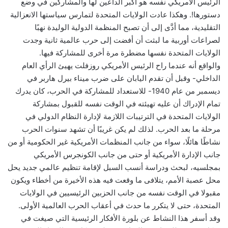
الرئيس الأمريكي نفسه هو أكبر الداعين لها والمشاركين في وضع
دستورها!. وهكذا عادت الولايات المتحدة لتمارس سياستها الانعزالية
التقليدية، مما أدَّى إلى أن تصبح المنظمة الدولية الوليدة نهبًا
لصراعات أوربية ما لبثت أن أفضت إلى حرب عالمية ثانية وجدت
الولايات المتحدة نفسها مضطرة مرة أخرى للمشاركة فيها.
والواقع أنه عندما راح الرئيس الأمريكي روزفلت يهيئ الرأي العام
الداخلي- وقبل أن تقدم اليابان على ضرب ميناء بيرل هاربر في
ديسمبر من عام 1940- للاستعداد للمشاركة في الحرب، كان يدرك
تمام الإدراك أن عليه تهيئته في الوقت نفسه للقبول بمشاركة
الولايات المتحدة في الترتيبات اللازمة لإدارة النظام الدولي في
مرحلة ما بعد الحرب. لذلك لم يكن غريبًا أن تشهد سنوات الحرب
نشاطًا هائلًا، سواء من جانب المنظمات الأمريكية غير الحكومية أو من
جانب الإدارة الأمريكية أو حتى من جانب الكونجرس الأمريكي
بمجلسيه، لبحث ودراسة أنسب السبل لإقامة تنظيم عالمي جديد يحل
محل عصبة الأمم، يتلافى ما وقعت فيه هذه الأخيرة من أخطاء ويكون
مقبولا في الوقت نفسه من جانب الحزبين الرئيسيين في الولايات
المتحدة، حتى لا يتكرر ما حدث في أعقاب الحرب العالمية الأولى.
وقد أسفر هذا النشاط عن بلورة الأفكار الرئيسية التي صيغت في