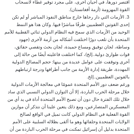
اقتصر دورها، في أحيان أخرى، على مجرد توفير غطاء لانسحاب
القوة المهزومة (أزمة أفغانستان).
3. الأزمات التي دار رحاها خارج مناطق النفوذ المباشر أو لم تكن
إحدى القوتين العظميين طرفًا مباشرًا فيها. وكان هذا هو النمط
الوحيد من الأزمات الذي سمح فيه النظام الدولي ثنائي القطبية للأمم
المتحدة بأن تلعب دورًا اختلفت أشكاله من أزمة لأخرى (جهود
وساطة، لجان توفيق ومساع حميدة، لجان بحث وتقصي حقائق،
قوات طوارئ دولية..إلخ)، كما اختلفت فاعليته أيضًا من حالة إلى
أخرى وتوقفت على عوامل عديدة من بينها: حجم المصالح الدولية
المهددة، طريقة إدارة الأزمة من جانب أطرافها ودرجة ارتباطهم
بالقوتين العظميين..إلخ.
ورغم ضعف دور الأمم المتحدة عمومًا في معالجة الأزمات الدولية
خلال مرحلة الحرب الباردة، إلا أن التوازن الدولي النسبي الذي ساد
خلال تلك الفترة حال دون أن تصبح الأمم المتحدة أداة في يد أي من
المعسكرين المتصارعين، ومع ذلك يتعين علينا أن نتذكر أن موازين
القوة الفعلية في النظام الدولي كانت تميل في الواقع لصالح
الولايات المتحدة وحلفائها وهو ما ألقى بظلاله السلبية على الأمم
المتحدة بدليل أن إسرائيل تمكنت في مرحلة الحرب الباردة من أن