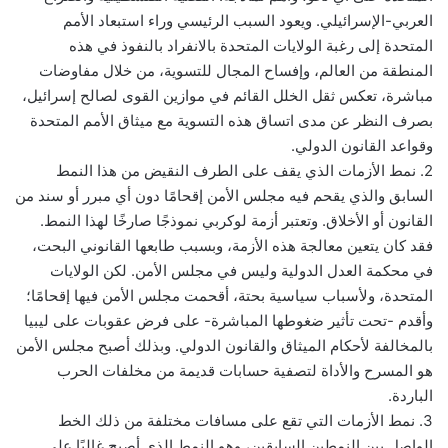
العربي-الإسرائيلي. ويعود السبب الرئيسي وراء استبعاد الأمم
المتحدة إلى رغبة الولايات المتحدة بالانفراد بالنفوذ في هذه
المنطقة من العالم، وإفساح المجال للتسوية، من خلال مفاوضات
مباشرة، تعكس ثقل الخلل القائم في موازين القوى لصالح إسرائيل،
بصرف النظر عن مدى اتساق هذه التسوية مع ميثاق الأمم المتحدة
وقواعد القانون الدولي.
2. نمط الأزمات الذي يقف على الطرف النقيض من هذا النمط
السابق والذي يقحم فيه مجلس الأمن إقحامًا دون أي مبرر أو سند من
القانون أو الأخلاق. وتعتبر أزمة لوكربي نموذجًا صارخًا لهذا النمط.
فقد كان يتعين معالجة هذه الأزمة، وبسبب طابعها القانوني البحت،
في محكمة العدل الدولية وليس في مجلس الأمن. لكن الولايات
المتحدة، ولأسباب سياسية بحتة، أقحمت مجلس الأمن فيها إقحامًا؛
وأقدم -تحت تأثير ضغوطها المباشرة- على فرض عقوبات على ليبيا
بالمخالفة لأحكام الميثاق والقانون الدولي. وبذلك أصبح مجلس الأمن
هو المسرح والأداة لتصفية حسابات قديمة من مخلفات الحرب
الباردة.
3. نمط الأزمات التي تقع على مسافات مختلفة من ذلك الخط
الواصل بين النمطين السابقين، وهو النمط الذي أصبح غالبًا على