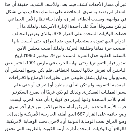
غير أن مسار الأحداث كشف فيما بعد، وللأسف الشديد، حقيقة أن هذا
الشعار لم يقصد به سوى المحافظة على تماسك تحالف دولي تشكل
في مواجهة، وبسبب أخطاء، العراق، وأن إحياء نظام الأمن الجماعي
لم يكن مطروحًا أصلًا على أجندة الإدارة الأمريكية. ولذلك ما أن
حصلت الولايات المتحدة على القرار 678، والذي يفوض التحالف
الدولي الذي تقوده باستخدام القوة ضد العراق، حتى أحست بأنها
أصبحت حرة تمامًا وطليقة الحركة. ولذلك أصيب مجلس الأمن
بالسكتة القلبية خلال الفترة الممتدة من 29 نوفمبر 1990(تاريخ
صدور قرار التفويض) وحتى نهاية الحرب في مارس 1991، اعتبر بعض
الباحثين أنه تعرض خلالها لعملية اختطاف. فلم يكن بوسع المجلس أن
يجتمع وأن يتداول بشكل طبيعي حول تطورات الأوضاع والاقتراحات
المقدمة للتسوية، ولم تكن له أي سيطرة أو إشراف أو حتى علم
بسير العمليات العسكرية. ولذلك لم يكن غريبًا أن يصرح السكرتير
العام للأمم المتحدة وقتها (بيريز دي كويلار) بأن هذه الحرب ليست
حرب الأمم المتحدة. ولم يكن أمام مجلس الأمن من خيار آخر سوى
وضع خاتمه على القرار 687 الذي أملته الخارجية الأمريكية وأدى إلى
وضع العراق تحت الوصاية الدولية أو بالأحرى تحت الوصاية الأمريكية.
فالواقع أن الولايات المتحدة أدارت أزمة الكويت بالطريقة التي تحقق