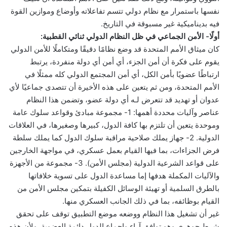
نفسها باستمرار مع نظام دولي تتسم تفاعلاته وأوضاع وموازين القوة
فيه بديناميكية غير مسبوقة في التاريخ.
أولًا- الأمن الجماعي في ظل النظام الدولي ثنائي القطبية:
كان ميثاق الأمم المتحدة قد وضع نظامًا دقيقًا ومتكاملًا للأمن الدولي
يقوم على فكرة أن أمن الجزء، أي أمن أي دولة منفردة، يرتبط
ارتباطًا عضويًا بأمن الكل، أي أمن المجتمع الدولي كله ممثلًا في
الأمم المتحدة، ومن ثم يتعين على هذه الأخيرة أن تتصدى جماعيًا لأي
عدوان أو تهديد قد تتعرض لـه أي دولة عضو، وتضمن هذا النظام
عناصر وآليات محددة أهمها: 1- مجموعة مبادئ وقواعد سلوك عامة
وموحدة يتعين أن تلتزم بها كافة الدول، كبيرها وصغيرها، في العلاقات
الدولية. 2- جهاز يملك صلاحية مراقبة سلوك الدول كما يملك سلطة
فرض الجزاءات، بما فيها القيام بعمل عسكري، في مواجهة الخارجين
على قواعد الشرعية الدولية (مجلس الأمن). 3- مجموعة من الأجهزة
والآليات المكملة هدفها إما مساعدة الدول على تسوية خلافاتها
بالطرق السلمية أو تهيئة الوسائل الكفيلة بتمكين مجلس الأمن من
القيام بوظائفه، بما في ذلك الجانب العسكري منها.
غير أن تشغيل هذا النظام ووضعه موضع التطبيق توقف على تحقق
شرط جوهري وهو توافق آراء وإجماع الدول دائمة العضوية. ولأن هذه