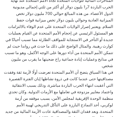
المتأخرات المالية للولايات المتحدة تجاه الأمم المتحدة عند نهاية
الحرب الباردة 7ر1 بليون دولار أي أكثر من ثلثي إجمالي مديونية
الدول الأعضاء. من هذه المبالغ حوالي 700 مليون دولار تخص
الميزانية العادية وحوالي بليون دولار تخص ميزانية قوات حفظ
السلام. ويعتبر إصرار الولايات المتحدة على عدم الوفاء بالالتزامات
هو المسئول الرئيسي عن إحجام الأمم المتحدة عن القيام بعمليات
جديدة أو التأخر في الاستجابة للمواقف الطارئة مما تسبب أحيانًا في
كوارث رهيبة. والمثال الواضح على ذلك ما حدث في رواندا حيث لم
تتمكن الأمم المتحدة من أداء دورها على الوجه الأكمل، وهو ما تسبب
في مذابح وعمليات إبادة جماعية راح ضحيتها ما يقرب من مليون
شخص.
في هذا السياق يتضح أن الأمم المتحدة تعرضت أولًا لأزمة ثقة وفقدت
مصداقيتها حتى عندما كانت في ذروة نشاطها إبان الفترة القصيرة
التي أعقبت انتهاء الحرب الباردة مباشرة، وذلك بسبب الانتقائية
واعتماد معايير مزدوجة في تعاملها مع الأزمات الدولية. وكان تحدي
منظمة الوحدة الإفريقية لمجلس الأمن، بسبب موقفه من أزمة
لوكربي، أحد النماذج البارزة على التآكل التدريجي لهيبة الأمم
المتحدة. وبعد فقدان الثقة والمصداقية عادت الأزمة المالية من جديد