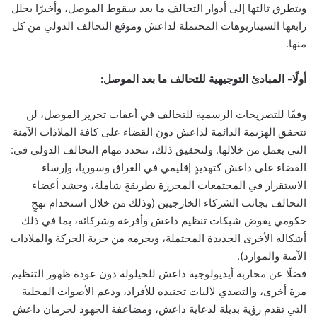
ويتطرق ثالثها إلى أدوار التحالف ما بعد سقوط الموصل، وأخيرًا يحلل
رابعها السيناريوهات المحتملة لداعش وموقع التحالف الدولي من كل
منها.
أولًا- المبادئ التوجيهية للتحالف ما بعد الموصل:
وفقًا للتصريحات الرسمية للتحالف في أعقاب تحرير الموصل، لن
تتحقق الهزيمة الدائمة لداعش دون القضاء على كافة الملاذات الآمنة
التي يعمل من خلالها. ولتحقيق ذلك، تتحدد مهام التحالف الدولي في:
القضاء على داعش كتهديدٍ إقليمي في العراق وسوريا، وإرساء
الاستقرار في المجتمعات المحررة بطريقةٍ شاملة، وحشد أعضاء
التحالف بجانب الشركاء الخارجيين (وذلك من خلال استخدام نهجٍ
حكومي يقوض شبكات تنظيم داعش وأفرعه وشركائه، بما في ذلك
أشكاله الأخرى الجديدة المحتملة، ويحرمه من حرية الحركة والملاذات
الآمنة والموارد).
فضلًا عن محاربة أيديولوجية داعش للحيلولة دون عودة ظهور التنظيم
مرة أخرى، والتصدي لآليات تجنيده للأفراد، ودعم الأصوات المحلية
التي تقدم رؤية بديلة لدعاية داعش، ومضاعفة الجهود لحرمان داعش