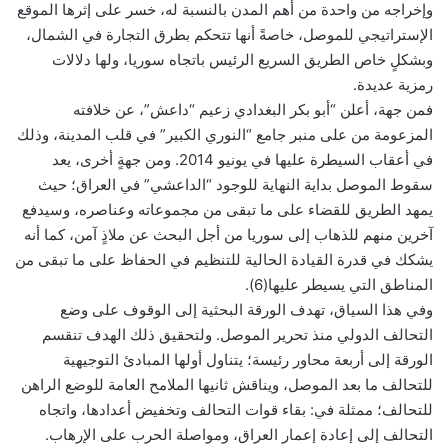
وإخراجه من واحدة من أهم المدن بالنسبة له، خسر على إثرها الموقع
الإستراتيجي للموصل، خاصةً أنها تتحكم بطرق التجارة في الشمال،
وبشكلٍ خاص الطريق السريع الرئيس باتجاه سوريا، ولها دلالات
رمزية عديدة.
فمن جهة، أعلن “أبو بكر البغدادي زعيم “داعش”، عن خلافته
المزعومة من على منبر جامع “النوري الكبير” في قلب المدينة، وذلك
في أعقاب السيطرة عليها في يونيو 2014. ومن جهةٍ أخرى، يعد
سقوط الموصل بداية النهاية للوجود “الداعشي” في العراق؛ حيث
يمهد الطريق للقضاء على ما تبقى من مجموعاته وعناصره، وسيدفع
آخرين منهم للذهاب إلى سوريا من أجل البحث عن ملاذٍ آمن، كما أنه
يشكك في قدرة القيادة الحالية للتنظيم في الحفاظ على ما تبقى من
المناطق التي يسيطر عليها(6).
وفي هذا السياق، تهدف الورقة البحثية إلى الوقوف على وضع
التحالف الدولي منذ تحرير الموصل. ولتحقيق ذلك الهدف تنقسم
الورقة إلى أربعة محاور رئيسة؛ يتناول أولها المبادئ التوجيهية
للتحالف ما بعد الموصل، ويناقش ثانيها الملامح العامة للوضع الراهن
للتحالف؛ ممثلة في: بقاء قوات التحالف وتخفيض أعدادها، واتجاه
التحالف إلى إعادة إعمار العراق، ومواصلة الحرب على الإرهاب.