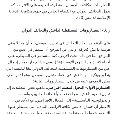
المعلومات لمكافحة الرسائل المتطرفة العنيفة على الإنترنت. كما
يعمل التحالف الدولي مع القطاع الخاص في جهود مكافحة الدعاية
الإعلامية لداعش(23).
رابعًا- السيناريوهات المستقبلية لداعش والتحالف الدولي:
على الرغم من نجاح التحالف في تحرير الموصل، إلا أن هذا لا يعني
هزيمة داعش كحركة، والتي من المرجح أن تستمر في عديدٍ من
المواقع، بما في ذلك تحت الأرض، كما ستستمر في السيطرة على
أجزاء كثيرة من الشرق الأوسط(24). وفي هذا الإطار، يمكن إجمال
عددٍ من السيناريوهات المستقبلية للتحالف الدولي تبعًا للكيفية التي
يتطور ويتكيف بها داعش في أعقاب تحرير الموصل. وهو الأمر الذي
يمكن الوقوف عليه من خلال السيناريوهات التالية:
السيناريو الأول- التحول لتنظيمٍ افتراضي:
تذهب بعض التحليلات إلى
تحول تنظيم داعش -مع الاحتفاظ بأعضائه الحاليين، واسمه،
وأيديولوجيته التأسيسية– إلى المجال الافتراضي، مع الأخذ في
الاعتبار أن خسارة داعش لكافة الأراضي المادية التي يسيطر عليها
التنظيم وتحوله إلى منظمةٍ افتراضيةٍ بحتة، يحول دون هدف الخلافة