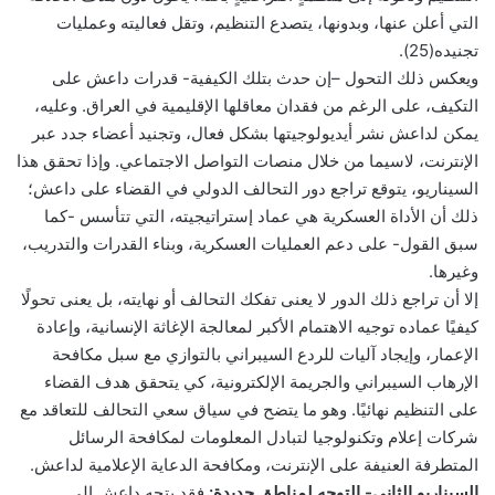
التي أعلن عنها، وبدونها، يتصدع التنظيم، وتقل فعاليته وعمليات
تجنيده(25).
ويعكس ذلك التحول –إن حدث بتلك الكيفية- قدرات داعش على
التكيف، على الرغم من فقدان معاقلها الإقليمية في العراق. وعليه،
يمكن لداعش نشر أيديولوجيتها بشكل فعال، وتجنيد أعضاء جدد عبر
الإنترنت، لاسيما من خلال منصات التواصل الاجتماعي. وإذا تحقق هذا
السيناريو، يتوقع تراجع دور التحالف الدولي في القضاء على داعش؛
ذلك أن الأداة العسكرية هي عماد إستراتيجيته، التي تتأسس -كما
سبق القول- على دعم العمليات العسكرية، وبناء القدرات والتدريب،
وغيرها.
إلا أن تراجع ذلك الدور لا يعنى تفكك التحالف أو نهايته، بل يعنى تحولًا
كيفيًا عماده توجيه الاهتمام الأكبر لمعالجة الإغاثة الإنسانية، وإعادة
الإعمار، وإيجاد آليات للردع السيبراني بالتوازي مع سبل مكافحة
الإرهاب السيبراني والجريمة الإلكترونية، كي يتحقق هدف القضاء
على التنظيم نهائيًا. وهو ما يتضح في سياق سعي التحالف للتعاقد مع
شركات إعلام وتكنولوجيا لتبادل المعلومات لمكافحة الرسائل
المتطرفة العنيفة على الإنترنت، ومكافحة الدعاية الإعلامية لداعش.
السيناريو الثاني- التوجه لمناطق جديدة:
فقد يتجه داعش إلى