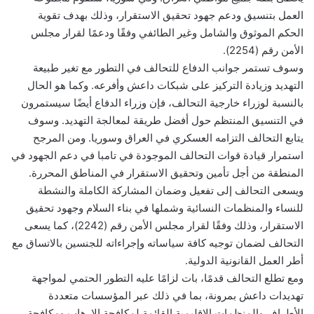
العمل بتنسيق ودعم جهود تحقيق الاستقرار، وذلك بهدف تقوية
الحكم الموثوق والشامل وغير الطائفي وفقًا ودعمًا لقرار مجلس
الأمن رقم (2254).
وسوف تستمر جوانب الدفاع للتحالف في التطور مع تغير طبيعة
التهديد وزيادة التركيز على شبكات داعش وأفرعه. وكما هو الحال
بالنسبة لوزراء خارجية التحالف، فإن وزراء الدفاع أيضًا سيستمرون
في التنسيق المنتظم حول أفضل طريقة لمعالجة التهديد. وسوف
يتابع التحالف التزامه العسكري في العراق وسوريا. ومن المرجح
استمرار قيادة قوات التحالف الموجودة في تامبا في دعم الجهود في
المنطقة من أجل تأمين وتحقيق الاستقرار في المناطق المحررة.
ويسعى التحالف إلى تفعيل وضمان المشاركة الكاملة والنشطة
للنساء والمنظمات النسائية وشملها في بناء السلام وجهود تحقيق
الاستقرار، وذلك وفقًا لقرار مجلس الأمن رقم (2242)، كما يسعى
التحالف لضمان توجيه كافة سياساته وإجراءاته للجنسين بالاتساق مع
أطر العمل القانونية الدولية.
ومع تطلع التحالف قدمًا، بات لزامًا عليه التطور الحتمي لمواجهة
تهديدات داعش بمرونة، بما في ذلك عبر المؤسسات متعددة
الأطراف والمنظمات الإقليمية القائمة لمكافحة الإرهاب ومكافحة