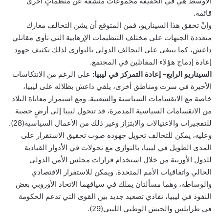
الأوسط هي في الحقيقة مجموعات منشقة عن منظماتٍ أخرى
قائمة.
وإنْ تحقق هذا السيناريو، فمن المتوقع أن يشن التحالف معارك
متعددة الجبهات على مختلف التنظيمات الإرهابية التي تأوي مقاتلي
داعش، كما ينبغي على التحالف الدولي بالتوازي لذلك تكثيف جهود
إعادة إدماج هؤلاء المقاتلين في المجتمع.
السيناريو الرابع- إعادة التمركز في ليبيا:
على الرغم من الانتكاسات
الأخيرة في سرت ومناطق أخرى، يلقي داعش بظلاله على ليبيا،
خاصة مع الانقسامات السياسية والشعبية. ومع استمرار معاناة البلاد
من الانقسامات السياسية المدمرة، قد تتحول ليبيا إلى أرضٍ خصبة
للتفجيرات والاغتيالات والابتزاز وغير ذلك من الأعمال السياسية(28).
وعليه، يمكن للتحالف تحويل جهوده صوب تحقيق الاستقرار على
المدى الطويل في ليبيا، بالتوازي مع تحولات في الأدوار القيادية
للدول الأوربية من خلال استخدام قرارات مجلس الأمن الدولي
الحالي واتفاقيات الأمم المتحدة. ويمكن للاستقرار الاقتصادي
والوساطة، وهما مسألتان يملك في سياقهما الاتحاد الأوروبي بعض
النفوذ في ليبيا، تفادي تصعيد جديد بين القوى التي تدعم الحكومة
في طرابلس والجيش الوطني الليبي(29).