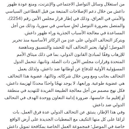
من استغلال وسائل التواصل الاجتماعي والإنترنت، ومنع عودة ظهور
داعش من خلال دعم الإصلاحات المتبعة من قبل القطاعين السياسي
والأمني في العراق، وذلك في إطار قرار مجلس الأمن رقم (2254)،
والمتصل بضرورة التوصل لحلٍ سياسي في سوريا، وذلك من أجل
المساعدة في معالجة الأسباب الجذرية وراء ظهور داعش.
ويتركز التحالف الدولي على عددٍ من الركائز الأساسية منذ تحرير
الموصل؛ أولها، يعتبر التحالف آلية للحشد والتنسيق ومناهضة
للإرهاب وفقًا لمبادئ القانون الدولي، بما في ذلك ميثاق الأمم
المتحدة وقرارات مجلس الأمن ذات الصلة. وثانيها، تتحمل الدول
المسؤولية الأولية للدفاع عن أوطانها ضد داعش، ولذلك يعمل
التحالف بجانب ومع ومن خلال شركائه. وثالثها، عضوية هذا التحالف
هي عضوية طوعية. ورابعها، لا يوجد نهجًا واحدًا محددًا لهزيمة داعش،
فكل نهج مصمم من أجل معالجة الطبيعة الفريدة للتهديد في منطقة
أو إقليم ما. خامسها، ضرورة إدامة التعاون ووحدة الهدف في التحالف
الدولي ضد داعش.
وفي هذا الإطار، ينبثق عن التحالف الدولي عدة فرق العمل، بات
لزامًا على كل منها التكيف مع المعطيات الجديدة على أرض الواقع
خاصة في الموصل؛ فمجموعة العمل الخاصة بمكافحة تمويل داعش