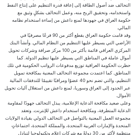
التحالف ضد أصول الطاقة إلى إعاقة قدرة التنظيم على إنتاج النفط
واستخدامه، وتحقيق الربح منه، وعمل التحالف بشكلٍ وثيق مع
حكومة العراق في جهودها لمنع داعش من إساءة استخدام نظامه
المالي.
وقد قامت حكومة العراق بقطع أكثر من 90 فرعًا مصرفيًا في
الأراضي التي يسيطر عليها التنظيم من النظام المالي. وأنشأ البنك
المركزي العراقي قائمة بأكثر من 100 مركز صرافة وشركات تحويل
أموال عاملة في المناطق التي يسيطر عليها تنظيم الدولة. كما
حظرت الحكومة العراقية توزيع مدفوعات الرواتب الحكومية في تلك
المناطق. كما اعتمدت مجموعة التحالف المعنية بمكافحة تمويل
التنظيم، والتي تضم نحو 40 عضوًا ومراقبًا تقييمًا للتدفقات المالية
عبر الحدود إلى العراق وسوريا، لمنع داعش من استغلال آليات تحويل
الأموال.
وعلى صعيد مكافحة الدعاية الإعلامية، يبذل التحالف جهودًا لمقاومة
الدعاية المتطرفة، ومكافحة استخدام داعش للإنترنت. وتعقد
مجموعة العمل المعنية بالتواصل في التحالف الدولي بقيادة الولايات
المتحدة والإمارات العربية المتحدة، والمملكة المتحدة، اجتماعاتٍ
منتظمة لأكثر من 30 دولةً مع شركات إعلام وتكنولوجيا لتبادل