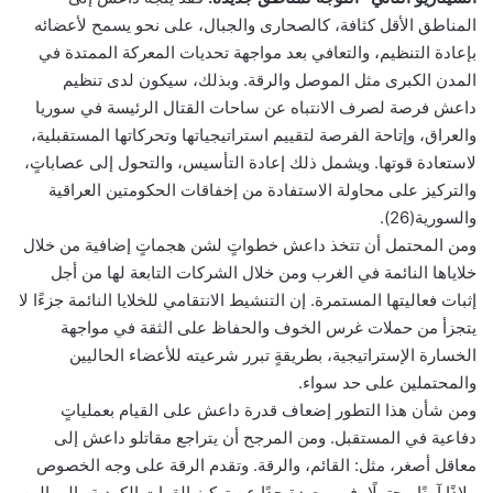
المناطق الأقل كثافة، كالصحارى والجبال، على نحو يسمح لأعضائه
بإعادة التنظيم، والتعافي بعد مواجهة تحديات المعركة الممتدة في
المدن الكبرى مثل الموصل والرقة. وبذلك، سيكون لدى تنظيم
داعش فرصة لصرف الانتباه عن ساحات القتال الرئيسة في سوريا
والعراق، وإتاحة الفرصة لتقييم استراتيجياتها وتحركاتها المستقبلية،
لاستعادة قوتها. ويشمل ذلك إعادة التأسيس، والتحول إلى عصاباتٍ،
والتركيز على محاولة الاستفادة من إخفاقات الحكومتين العراقية
والسورية(26).
ومن المحتمل أن تتخذ داعش خطواتٍ لشن هجماتٍ إضافية من خلال
خلاياها النائمة في الغرب ومن خلال الشركات التابعة لها من أجل
إثبات فعاليتها المستمرة. إن التنشيط الانتقامي للخلايا النائمة جزءًا لا
يتجزأ من حملات غرس الخوف والحفاظ على الثقة في مواجهة
الخسارة الإستراتيجية، بطريقةٍ تبرر شرعيته للأعضاء الحاليين
والمحتملين على حد سواء.
ومن شأن هذا التطور إضعاف قدرة داعش على القيام بعملياتٍ
دفاعية في المستقبل. ومن المرجح أن يتراجع مقاتلو داعش إلى
معاقل أصغر، مثل: القائم، والرقة. وتقدم الرقة على وجه الخصوص
ملاذًا آمنًا محتملًا، فهي بعيدة جدًا عن تركيز القوات الكردية والموالين