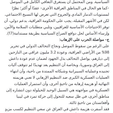
السياسية. ومن المحتمل أن يستغرق التعافي الكامل في الموصل
-كما هو الحال في المناطق العراقية الأخرى- عقدًا أو أكثر؛ نظرًا
لمستويات الدمار المادي والجروح التي تعرض لها النسيج الاجتماعي.
لكن في الأشهر المقبلة، يجب على الحكومة العراقية، بدعم دولي، أن
توفر الاحتياجات الأساسية للعراقيين، وتلبي متطلبات السلامة والأمن،
وإرساء الأساس لحل دوافع الصراع السياسية بطريقة مستدامة(17).
ج- مواصلة الحرب على الإرهاب:
على الرغم من سقوط الموصل ونجاح التحالف الدولي في تحرير
98% من الأراضي العراقية، وعودة 3.2 مليون عراقي من النازحين
إلى ديارهم، يواصل التحالف بذل الجهود لضمان عدم عودة داعش
إلى العراق وسوريا، وبخاصة أن التنظيم يعد تهديدًا لم تتوقف آليات
تجنيده وعملياته السيبرانية وشبكاته الممتدة من ناحية، وأن انتهاء
العمليات العسكرية الكبرى ضد التنظيم الإرهابي لا تعني هزيمته
النهائية أو هزيمة إرهابه من ناحيةٍ أخرى، وأن استمرار العمليات
العسكرية في مواجهته هي السبيل الوحيد للحيلولة دون انتشاره إلى
مناطق أخرى، في ظل سعيه للتحول إلى حركة تمرد في ليبيا
وأفغانستان من ناحيةٍ ثالثة.
فقد أسفرت هزيمة داعش في العراق عن سعي التنظيم لكسب مزيدٍ