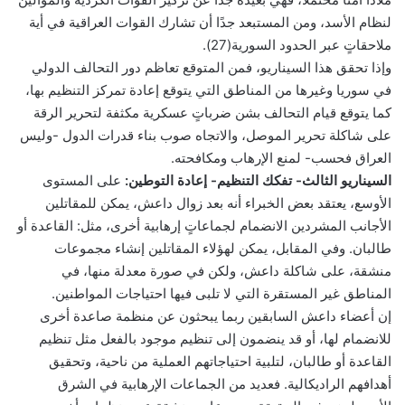
لنظام الأسد، ومن المستبعد جدًا أن تشارك القوات العراقية في أية
ملاحقاتٍ عبر الحدود السورية(27).
وإذا تحقق هذا السيناريو، فمن المتوقع تعاظم دور التحالف الدولي
في سوريا وغيرها من المناطق التي يتوقع إعادة تمركز التنظيم بها،
كما يتوقع قيام التحالف بشن ضرباتٍ عسكرية مكثفة لتحرير الرقة
على شاكلة تحرير الموصل، والاتجاه صوب بناء قدرات الدول -وليس
العراق فحسب- لمنع الإرهاب ومكافحته.
السيناريو الثالث- تفكك التنظيم- إعادة التوطين:
على المستوى
الأوسع، يعتقد بعض الخبراء أنه بعد زوال داعش، يمكن للمقاتلين
الأجانب المشردين الانضمام لجماعاتٍ إرهابية أخرى، مثل: القاعدة أو
طالبان. وفي المقابل، يمكن لهؤلاء المقاتلين إنشاء مجموعات
منشقة، على شاكلة داعش، ولكن في صورة معدلة منها، في
المناطق غير المستقرة التي لا تلبى فيها احتياجات المواطنين.
إن أعضاء داعش السابقين ربما يبحثون عن منظمة صاعدة أخرى
للانضمام لها، أو قد ينضمون إلى تنظيم موجود بالفعل مثل تنظيم
القاعدة أو طالبان، لتلبية احتياجاتهم العملية من ناحية، وتحقيق
أهدافهم الراديكالية. فعديد من الجماعات الإرهابية في الشرق