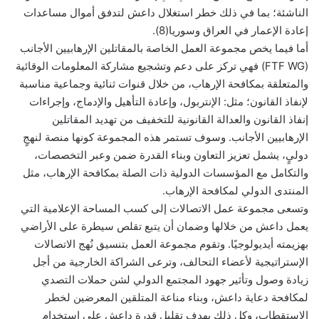
الناشئة؛ بما في ذلك خطر استغلال داعش لتدفق أموال مساعدات
إعادة الإعمار في العراق وسوريا(8).
أما فيما يخص مجموعة العمل الخاصة بالمقاتلين الإرهابيين الأجانب
(FTF WG) فهي تركز على دعم وتشجيع مشاركة المعلومات الوقائية
والمتعلقة بمكافحة الإرهاب، من خلال قنوات ثنائية وجماعية مناسبة
لإنفاذ القانون؛ مثل: الإنتربول، وإعادة التأهيل والإدماج، وإجراءات
إنفاذ القانون والعدالة القانونية للتخفيف من تهديد المقاتلين
الإرهابيين الأجانب. وسوف تستمر هذه المجموعة كونها منصة لنهجٍ
دوليٍ، يشمل تعزيز التعاون وبناء القدرة ضمن وعبر التخصصات،
والتكامل مع المؤسسات الدولية ذات الصلة بمكافحة الإرهاب، مثل
المنتدى الدولي لمكافحة الإرهاب.
وتسعى مجموعة عمل الاتصالات إلى كسب المساحة الإعلامية التي
يعمل داعش من خلالها وضمان أن يتبع تقلص سيطرة على الأراضي
بهزيمته أيديولوجيًا. وتقوم مجموعة العمل بتنسيق نُهج الاتصالات
الإستراتيجية لأعضاء التحالف، وترعى الشراكة الخارجية من أجل
زيادة وصول وتأثير جهود المجتمع الدولي لشن حملات التصدي
لمكافحة دعاية داعش، وبناء مناعة المتلقين المعرضين لخطر
الاستقطاب، وكل ذلك بهدف تقليل قدرة داعش على استخدام