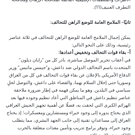
التطرف العنيف(11).
ثانيًا- الملامح العامة للوضع الراهن للتحالف:
يمكن إجمال الملامح العامة للوضع الراهن للتحالف في ثلاثة عناصر
رئيسية، وذلك على النحو التالي:
أ‌- بقاء قوات التحالف وتخفيض أعدادها:
في أعقاب تحرير الموصل مباشرة، بادر كل من “رايان ديلون”
المتحدث باسم التحالف الدولي ضد داعش، و”جيمس ماتيس” وزير
الدفاع الأمريكي بالإعلان عن بقاء قوات التحالف في كل من العراق
وسوريا حتى إحلال السلام بهما، والقضاء على داعش، والتوصل لحلٍ
سياسي في البلدين. وهو ما يمكن فهمه في إطار ضرورة ملاحقة
عناصر تنظيم داعش في المناطق التي أعاد تنظيم وجوده فيها بعد
الهزائم الكبرى التي لحقت به، فضلًا عن أهمية تجهيز الجيش العراقي
الذي يحتاج بدوره إلى وجود خبراء ومستشارين ومعسكرات؛ إذ يحتاج
العراق إلى مساعداتٍ تقنية إلى جانب الجهد البشري، مما يتطلب
وجود خبراء، وتوفر برامج تدريب وتأمين معدات متعلقة بالحرب