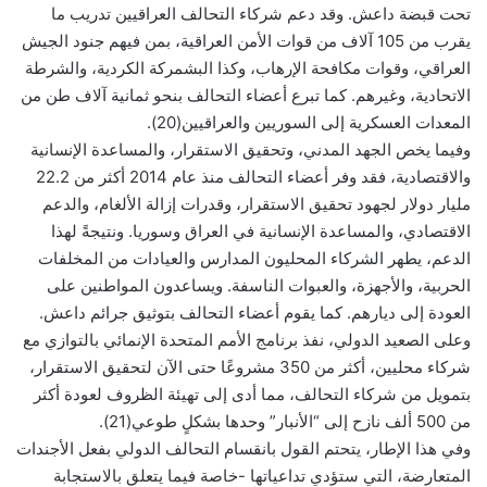
تحت قبضة داعش. وقد دعم شركاء التحالف العراقيين تدريب ما
يقرب من 105 آلاف من قوات الأمن العراقية، بمن فيهم جنود الجيش
العراقي، وقوات مكافحة الإرهاب، وكذا البشمركة الكردية، والشرطة
الاتحادية، وغيرهم. كما تبرع أعضاء التحالف بنحو ثمانية آلاف طن من
المعدات العسكرية إلى السوريين والعراقيين(20).
وفيما يخص الجهد المدني، وتحقيق الاستقرار، والمساعدة الإنسانية
والاقتصادية، فقد وفر أعضاء التحالف منذ عام 2014 أكثر من 22.2
مليار دولار لجهود تحقيق الاستقرار، وقدرات إزالة الألغام، والدعم
الاقتصادي، والمساعدة الإنسانية في العراق وسوريا. ونتيجةً لهذا
الدعم، يطهر الشركاء المحليون المدارس والعيادات من المخلفات
الحربية، والأجهزة، والعبوات الناسفة. ويساعدون المواطنين على
العودة إلى ديارهم. كما يقوم أعضاء التحالف بتوثيق جرائم داعش.
وعلى الصعيد الدولي، نفذ برنامج الأمم المتحدة الإنمائي بالتوازي مع
شركاء محليين، أكثر من 350 مشروعًا حتى الآن لتحقيق الاستقرار،
بتمويل من شركاء التحالف، مما أدى إلى تهيئة الظروف لعودة أكثر
من 500 ألف نازح إلى “الأنبار” وحدها بشكلٍ طوعي(21).
وفي هذا الإطار، يتحتم القول بانقسام التحالف الدولي بفعل الأجندات
المتعارضة، التي ستؤدي تداعياتها -خاصة فيما يتعلق بالاستجابة