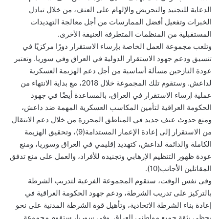
الدعاية للتجنيد والتحريض والإلهام على العنف، من خلال تبادل
الخبرات وتفعيل أفضل الممارسات من أجل معالجة التهديدات
المستقبلية من المنظمات المتطرفة العنيفة الأخرى.
وتلعب مجموعة العمل الخاصة بإرساء الاستقرار دورًا مركزيًا في
تنسيق ودعم جهود الاستقرار الدولية في العراق وفي سوريا. وتعتبر
عودة النازحين مسألة أساسية من أجل دعم الهزيمة العسكرية
لداعش. وستقوم تلك المجموعة خلال 2018، مع بداية الانتهاء من
عملية إرساء الاستقرار في العراق، بالمساعدة أيضًا في جهود
الحكومة العراقية لتأمين المكاسب العسكرية المهمة ضد داعش،
ومنع حدوث عنف جديد في المناطق المحررة من خلال دعم الانتقال
من الاستقرار إلى إعادة الإعمار المستدامة(9)، وتحقيق الهزيمة
الكاملة والدائمة لداعش، كتهديد إقليمي في العراق وسوريا، ومنع
عودة ظهور التنظيم الإرهابي وتجنيده للأفراد، والعمل على منع تدفق
المقاتلين الأجانب(10).
وفي نفس الوقت، ستقوم المجموعة الفرعية لتدريب الشرطة
بالتركيز على تدريب الشرطة، ودعم جهود الحكومة العراقية في
إعادة بناء الشرطة الاتحادية، وتأهيل قوة الشرطة المدنية على نحو
يحظى بثقة جميع مواطني العراق. وفي سوريا، ستقوم مجموعة