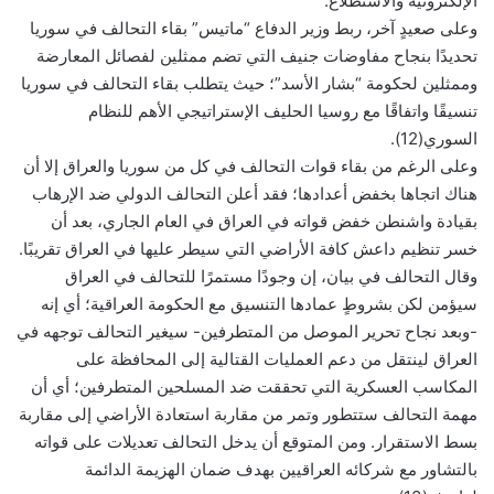
الإلكترونية والاستطلاع.
وعلى صعيدٍ آخر، ربط وزير الدفاع “ماتيس” بقاء التحالف في سوريا
تحديدًا بنجاح مفاوضات جنيف التي تضم ممثلين لفصائل المعارضة
وممثلين لحكومة “بشار الأسد”؛ حيث يتطلب بقاء التحالف في سوريا
تنسيقًا واتفاقًا مع روسيا الحليف الإستراتيجي الأهم للنظام
السوري(12).
وعلى الرغم من بقاء قوات التحالف في كل من سوريا والعراق إلا أن
هناك اتجاها بخفض أعدادها؛ فقد أعلن التحالف الدولي ضد الإرهاب
بقيادة واشنطن خفض قواته في العراق في العام الجاري، بعد أن
خسر تنظيم داعش كافة الأراضي التي سيطر عليها في العراق تقريبًا.
وقال التحالف في بيان، إن وجودًا مستمرًا للتحالف في العراق
سيؤمن لكن بشروطٍ عمادها التنسيق مع الحكومة العراقية؛ أي إنه
-وبعد نجاح تحرير الموصل من المتطرفين- سيغير التحالف توجهه في
العراق لينتقل من دعم العمليات القتالية إلى المحافظة على
المكاسب العسكرية التي تحققت ضد المسلحين المتطرفين؛ أي أن
مهمة التحالف ستتطور وتمر من مقاربة استعادة الأراضي إلى مقاربة
بسط الاستقرار. ومن المتوقع أن يدخل التحالف تعديلات على قواته
بالتشاور مع شركائه العراقيين بهدف ضمان الهزيمة الدائمة