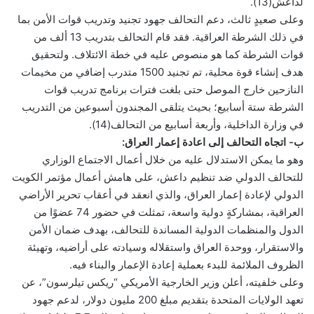
لداعش(13).
وعلى صعيدٍ ثالث، دعم التحالف جهود تجنيد وتدريب قوات الأمن بما
في ذلك الشرطة العراقية. فقد قام التحالف بتدريب 13 ألف من
قوات الشرطة كما هو منصوص عليه في خطة الائتلاف. ولتحقيق
هدف إنشاء قوة محلية، تم تجنيد 1500 متدرب إضافي من مخيمات
النازحين خارج الموصل حتى بلغت فترات برنامج تدريب قوات
الشرطة ستة أسابيع؛ بحيث يتلقى المجندون أسبوعين من التدريب
في وزارة الداخلية، وأربعة أسابيع من التحالف(14).
ب‌- اتجاه التحالف إلى اعادة إعمار العراق:
وهو ما يمكن الاستدلال عليه من خلال أعمال الاجتماع الوزاري
للتحالف الدولي ضد تنظيم داعش، على هامش أعمال مؤتمر الكويت
الدولي لإعادة إعمار العراق، والذي انعقد في أعقاب تحرير الأراضي
العراقية، بمشاركةٍ دولية واسعة، تمثلت في حضور 74 عضوًا من
الدول والمنظمات الدولية المساندة للتحالف، بهدف ضمان الأمن
والاستقرار، ووحدة العراق واستقلاله وسيادته على أراضيه، وتهيئة
الظروف الملائمة للبدء بعملية إعادة الإعمار والبناء فيه.
وعلى خلفيته، أعلن وزير الخارجية الأمريكي “ريكس تيلرسون”، عن
تعهد الولايات المتحدة بتقديم مبلغ 200 مليون دولار، لدعم جهود