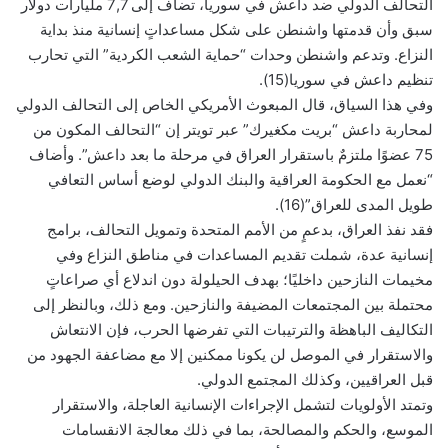
التحالف الدولي ضد داعش في سوريا، تضاف إلى 7,7 مليارات دولار
سبق وأن قدمتها واشنطن على شكل مساعداتٍ إنسانية منذ بداية
النزاع. وتدعم واشنطن وحدات “حماية الشعب الكردية” التي تحارب
تنظيم داعش في سوريا(15).
وفي هذا السياق، قال المبعوث الأمريكي الخاص إلى التحالف الدولي
لمحاربة داعش “بريت مكغيرك” عبر تويتر إن “التحالف المكون من
75 عضوًا ملتزمٌ باستقرار العراق في مرحلة ما بعد داعش”. وأضاف
“نعمل مع الحكومة العراقية والبنك الدولي لوضع أساس التعافي
طويل المدى للعراق”(16).
فقد نفذ العراق، بدعمٍ من الأمم المتحدة وتمويل التحالف، برامج
إنسانية عدة، شملت تقديم المساعدات في مناطق النزاع وفي
مخيمات النازحين داخليًا؛ بهدف الحيلولة دون اندلاع أي صراعاتٍ
محتملة بين المجتمعات المضيفة والنازحين. ومع ذلك، وبالنظر إلى
التكاليف الباهظة والترتيبات التي تفرضها الحرب، فإن الانتعاش
والاستقرار في الموصل لن يكونا ممكنين إلا مع مضاعفة الجهود من
قبل العراقيين، وكذلك المجتمع الدولي.
وتمتد الأولويات لتشمل الإجراءات الإنسانية العاجلة، والاستقرار
الموسع، والحكم والمصالحة، بما في ذلك معالجة اﻻﻧﻘﺴﺎﻣﺎت