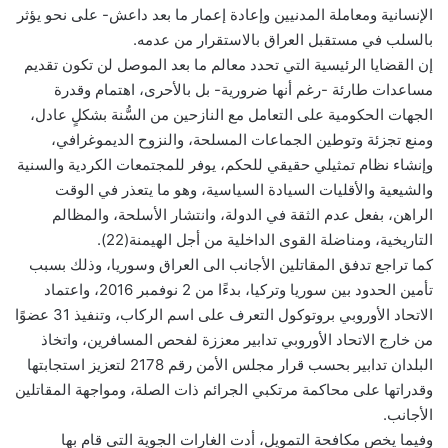
الإنسانية ومعاملة المدنيين وإعادة إعمار ما بعد داعش- على نحو يؤثر
بالسلب في مستقبل العراق بالاستقرار من عدمه.
إن القضايا الرئيسية التي تحدد معالم ما بعد الموصل لن تكون تقديم
مساعدات طارئة -رغم أنها ضرورية- بل بالأحرى، اهتمام وقدرة
الجهات الحكومية على التعامل مع النازحين من السُّنة بشكلٍ عادل،
ومنع تجزئة وتوطين الجماعات المسلحة، والنزوح الديموغرافي،
وإنشاء نظام تمثيلي حقيقي للحكم، يوفر للمجتمعات الكردية والسنية
والشيعية والأقليات السيادة السياسية، وهو ما يتعذر في الوقت
الراهن، بفعل عدم الثقة في الدولة، وانتشار الأسلحة، والمظالم
التاريخية، ومناضلة القوى الداخلية من أجل الهيمنة(22).
كما تراجع تدفق المقاتلين الأجانب الى العراق وسوريا، وذلك بسبب
تأمين الحدود بين سوريا وتركيا، بدءًا من 2 نوفمبر 2016، واعتماد
الاتحاد الأوروبي بروتوكول التعرف على اسم الركاب، وتنفيذ 31 عضوًا
من خارج الاتحاد الأوروبي تدابير معززة لفحص المسافرين، واتخاذ
البلدان تدابير بحسب قرار مجلس الأمن رقم 2178 لتعزيز استجابتها
وقدراتها على محاكمة مرتكبي الجرائم ذات الصلة، ومواجهة المقاتلين
الأجانب.
وفيما يخص مكافحة التمويل، أدت الغارات الجوية التي قام بها