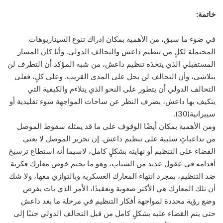
خاتمة:
في ضوء ما سبق، من الأهمية بمكان إدراك تنوع السيناريوهات
المحتملة لكلٍ من تنظيم داعش والتحالف الدولي. وأيًا كان المسار
المستقبلي الذي يتخذه تنظيم داعش، من شبه المؤكد أن التطرف لن
يتلاشى، وأن التحالف لن يحل على المدى القريب. وعلى كلٍ، فعلى
التحالف الدولي أن يتطور على النحو الذي يتلاءم والكيفية التي
يتكيف بها داعش، بصرف النظر عن ساحات المواجهة سوء تقليدية أو
سيبرانية(30).
ومن الأهمية بمكان أيضًا الوقوف على ما قد يمثله سقوط الموصل
من تداعياتٍ سلبية على تنظيم داعش. إن تحرير الموصل لا يعني
القضاء على التنظيم أو نهايته بشكلٍ كامل، لاسيما أنه استطاع ترسيخ
أقدامه في عقول عديد من الشباب، وهو ما يحتم خوض معارك فكرية
ضد التنظيم، بمجرد انتهاء المعارك العسكرية وبالتوازي معها، ولا شك
أن تلك المعارك هي الأكثر صعوبة وتعقيدًا، الأمر الذي بات يفرض
وضع رؤية محددة لمواجهة أفكار التنظيم في مرحلة ما بعد داعش
حتى يتم القضاء عليه بشكلٍ كامل من قبل التحالف الدولي جنبًا إلى