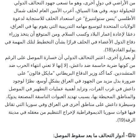
من الأراضي في دولٍ أخرى، وهو ما تسعى جهود التحالف الدولي
للحيلولة دونه. وفي هذا السياق، أعرب الأمين العام لحلف شمال
الأطلسي “ينس ستولتنبرغ” عن استعداد الحلف للاستجابة لدعوة
الولايات المتحدة لتوسيع مهامه التدريبية التي يقوم بها في العراق،
دعمًا لإعادة إعمار البلاد وكسب السلام. ومن المتوقع أن يتخذ وزراء
دفاع الدول الأعضاء في الحلف قرارًا بشأن التخطيط لتلك المهمة في
يوليو القادم(18).
أو بعبارةٍ أخرى، اعتبر التحالف الدولي أن خسارة الموصل على الرغم
من كونها ضربة حاسمة ضد داعش، إلا إنها لا تعني انتهاء الحرب ضد
المتشددين. كما أكد وزير الدفاع البريطاني “مايكل فالون” على
ضرورة بذل مزيد من الجهود في العراق بشكلٍ أوسع، نظرًا لوجود
داعش في غرب الفرات، وتزايد أهمية عمليات التطهير في الموصل
والمناطق المحيطة بها، بسبب تهديد العبوات الناسفة المصنعة يدويًا،
وسيطرة داعش على مناطق أخرى في العراق وفي سوريا التي تقاتل
فيها قوات سوريا الديموقراطية لإخراج التنظيم من معقله في مدينة
الرقة(19).
ثالثًا- أدوار التحالف ما بعد سقوط الموصل: