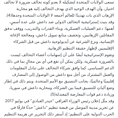
تسعى الولايات المتحدة لتشكيله لا يعدو كونه تحالف ضرورة لا تحالف
اختيار، وأن الهدف الوحيد الذي يهدف التحالف إليه هو محاربة
الإرهاب الذي بات تهديدًا للعالم أجمعه لا الولايات المتحدة وحدها(4).
وقد بنيت إستراتيجية التحالف الدولي ضد داعش على عدة أسسٍ،
أهمها: دعم العمليات العسكرية، وبناء القدرات والتدريب، ووقف تدفق
المقاتلين الإرهابيين، وتجفيف منابع تمويل داعش، ومعالجة الإغاثة
الإنسانية، ونزع الشرعية عن أيديولوجية داعش من قبل الشركاء
الإقليميين لإظهار حقيقة التنظيم الإرهابية.
وتقوم الإستراتيجية أيضًا على أن إسهامات أعضاء التحالف ليست
بالضرورة عسكرية، ولكن يمكن أن تقع في أي من مجالٍ بما في ذلك
الدعم السياسي. كما وافق شركاء التحالف على تبادل المعلومات
والعمل المشترك من أجل منع داعش من الوصول إلى المصارف
إقليميًا وعالميًا، بجانب التنسيق مع الأمم المتحدة. ويتم ذلك في إطار
وضع آلياتٍ للتنسيق فيما بين الشركاء، ومحاربة داعش في سوريا،
وزيادة دعم قوات المعارضة المعتدلة(5).
وقد مثّل إعلان رئيس الوزراء العراقي “حيدر العبادي” في يوليو 2017
عن تحرير مدينة الموصل من قبضة تنظيم “داعش” حدثًا فارقًا في
الحرب الدولية على التنظيم؛ إذ أسفر ذلك التحرير عن هزيمة التنظيم