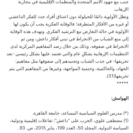
جنب مع جهود الأمم المتحدة والمنظمات الإقليمية في محاربة
الإرهاب.
وتظل الأولوية دائمًا للحيلولة دون اعتناق أفراد جدد للفكر الداعشي
أو غيره من الأفكار المتطرفة؛ فالوقاية الفكرية يجب أن يكون لها
الأولوية في حالة التعارض مع الترشيد الفكري. وتهدف هذه الوقاية
إلى منع الشباب من الانخراط في تبني أفكار داعش، ومن ثم
الانخراط في صفوفه، وذلك من خلال رصد المفاهيم المركزية لدى
التنظيمات الإرهابية بشكلٍ عام والتي تعتمد عليها بشكل رئيسي -بعد
تحريفها- في جذب الشباب وتجنيدهم إلى صفوفها مثل مفاهيم:
الجهاد، والحاكمية، وحتمية المواجهة، وغيرها من المفاهيم التي يتم
تحريفها(31).
*****
الهوامش:
(*) مدرس العلوم السياسية المساعد، جامعة القاهرة.
(1) مصطفى علوي، الحرب على “داعش”: تفاعلات إقليمية ودولية،
السياسة الدولية، المجلد 50، العدد 199، يناير 2015، ص. 93.