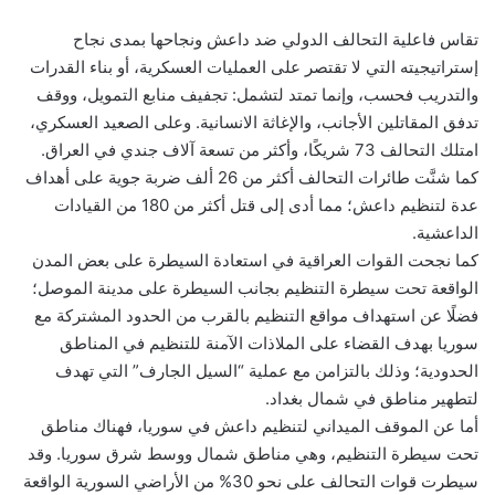
تقاس فاعلية التحالف الدولي ضد داعش ونجاحها بمدى نجاح
إستراتيجيته التي لا تقتصر على العمليات العسكرية، أو بناء القدرات
والتدريب فحسب، وإنما تمتد لتشمل: تجفيف منابع التمويل، ووقف
تدفق المقاتلين الأجانب، والإغاثة الانسانية. وعلى الصعيد العسكري،
امتلك التحالف 73 شريكًا، وأكثر من تسعة آلاف جندي في العراق.
كما شنَّت طائرات التحالف أكثر من 26 ألف ضربة جوية على أهداف
عدة لتنظيم داعش؛ مما أدى إلى قتل أكثر من 180 من القيادات
الداعشية.
كما نجحت القوات العراقية في استعادة السيطرة على بعض المدن
الواقعة تحت سيطرة التنظيم بجانب السيطرة على مدينة الموصل؛
فضلًا عن استهداف مواقع التنظيم بالقرب من الحدود المشتركة مع
سوريا بهدف القضاء على الملاذات الآمنة للتنظيم في المناطق
الحدودية؛ وذلك بالتزامن مع عملية “السيل الجارف” التي تهدف
لتطهير مناطق في شمال بغداد.
أما عن الموقف الميداني لتنظيم داعش في سوريا، فهناك مناطق
تحت سيطرة التنظيم، وهي مناطق شمال ووسط شرق سوريا. وقد
سيطرت قوات التحالف على نحو 30% من الأراضي السورية الواقعة