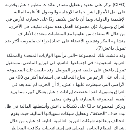
(CIFG) تركز على تحديد وتعطيل مصادر عائدات تنظيم داعش وقدرته
على نقل الأموال لشن حملته الإرهابية والوصول للأنظمة المالية
الإقليمية والدولية. وبما أن داعش يتكيف ردًا على خسارته للأرض في
العراق وسوريا، فإن مجموعة العمل هذه سوف تتكيف هي الأخرى،
من خلال الاستفادة من تعاونها مع المنظمات متعددة الأطراف
متشابهة الفكر وتشجيع الأعضاء على اتخاذ إجراءات ملموسة أكثر ضد
تمويل داعش(7).
وقد ناقشت تلك المجموعة –التي ترأسها الولايات المتحدة والمملكة
العربية السعودية- في اجتماعها التاسع، في فبراير الماضي، مستقبل
تمويل داعش على خلفية تحرير الموصل. وقد خلصت تلك المجموعة
إلى أنه على الرغم من نجاح التحالف في استعادة أكثر من 98٪ من
الأراضي التي سيطرت عليها داعش، إلا أن الحرب لم تنته بعد في
العراق وسوريا، فقد انخفضت إيرادات داعش بشكل كبير، مما يزيد
أهمية المجموعة بالمقارنة بأي وقتٍ مضى.
وتركز المجموعة حاليًا على تكتيكات داعش وأنشطتها المالية في ظل
تبدد هدف “الخلافة”، وتعطيل شبكات تسهيلاتها المالية. حيث يقوم
التحالف بمعالجة شبكات التوريد العالمية التابعة لداعش، من خلال
إشراك القطاع الخاص المحلي في إستراتيجيات مكافحة المخاطر